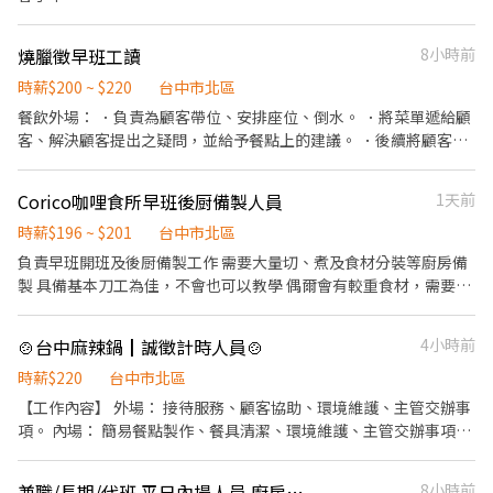
燒臘徵早班工讀
8小時前
時薪$200 ~ $220
台中市北區
餐飲外場： ．負責為顧客帶位、安排座位、倒水。 ．將菜單遞給顧
客、解決顧客提出之疑問，並給予餐點上的建議。 ．後續將顧客點
餐訊息通知廚房做餐，或可進行簡易餐飲之料理，如：烤土司或調
配飲料等。 ．於顧客用餐完畢後，負責收拾碗盤與清理環境。 ．並
Corico咖哩食所早班後厨備製人員
1天前
負責結帳、收銀等工作。 餐飲內場： ．擔任廚師的助手，處理烹飪
前與烹飪中之準備工作與其他餐廳相關事務。 ．負責洗、剝、削、
時薪$196 ~ $201
台中市北區
切各種食材。 ．負責清理工作環境、設備和餐具。 ．準備不同餐點
負責早班開班及後厨備製工作 需要大量切、煮及食材分裝等廚房備
所需要的食材。 ．協助測量食材的容量與重量。 ．負責擺盤、打包
製 具備基本刀工為佳，不會也可以教學 偶爾會有較重食材，需要點
外帶服務。 需要外送
力氣 內場環境會比較熱一些 需要清洗器具及環境清潔 希望能是長期
可以配合
🍲台中麻辣鍋┃誠徵計時人員🍲
4小時前
時薪$220
台中市北區
【工作內容】 外場： 接待服務、顧客協助、環境維護、主管交辦事
項。 內場： 簡易餐點製作、餐具清潔、環境維護、主管交辦事項。
【上班時間】 早班▸10:00-22:30 晚班▸16:30-04:30 🔸 每日排班4–8
小時 🔸 每月至少84小時 🔸 需至少配合一個餐期（12:00–15:00 或
兼職/長期/代班 平日內場人員 廚房助手
8小時前