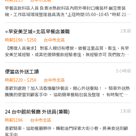
週領、#預支 -留任獎金依班別及久任條件可領8-13萬 -每季還有 0.5
早餐店飲料區人員 負責冰熱飲料區內用外帶封口機裝杯 鹹豆漿裝
個月核定獎金。 -🚗免費 提供免費交通車。 -【廠區地點】-台中市
碗，工作區域環境整理器具清洗 *上班時間 05:00~10:45 *時薪 215
后里區三豐路四段 --------------------⬇️應徵方式⬇️----------------
元/hr。 *供餐。勞保。 *本店每週三四店休2天(週休二日) 歡迎二度
--------- 📩 【火速卡位應徵流程】 ➊ 點擊填寫廠商制式履歷（1分
就業樂觀開朗夥伴加入本店陣容。
⭐️早安美芝城⭐北區早餐店兼職
2天前
鐘完成，快速安排送審）： 👉https://reurl.cc/R2p0LG 🔒 【隱私防
線】個資僅供廠商審核，敏感欄位（身分證/詳細地址）錄取前皆可
時薪$196 ~ $250
台中市北區
先不填！ ➋加入留言： 👉https://lin.ee/OBnhVN5 私訊留下 ⌜姓名
【應徵人員需求】 對客人親切有禮貌，做餐注重品質、衛生，有早
+電話 +應徵半導體大廠」💥
安美芝城經驗，或其他連鎖餐飲經驗者佳，無經驗亦可 我們致力提
供夥伴優於同業的薪資，歡迎各路人才加入 【薪資結構】 時薪196
起，視能力調薪～250元 【公司福利】 勞保、健保、勞退6%提繳
便當店外送工讀
5小時前
金、就業保險、職災保險、加班費、免費供餐 【工作時間】 6:00-
13:30（這區間排3-7小時），需能配合彈性排班 週一店休 週二到週
時薪$220 ~ $250
台中市北區
日都能配合排班者佳
喜歡到處跑？加入洁香燒臘快餐店，開心外送餐點！ • 騎車外送熱
騰騰的便當到顧客手中 • 協助簡單餐點包裝及整理 • 有時幫忙店
內取餐或招呼顧客 • 支援同事處理一些日常小事 我們給你的： •
時段彈性，自由選班，兼顧課業生活 • 氣氛融洽，有夥伴一起互助
24 台中館前餐廳 外送員(兼職)
1天前
成長 不怕沒經驗，團隊會一步步帶你認識外送工作，歡迎加入我
們！
時薪$196
台中市北區
喜歡騎車，協助餐廳夥伴，轉動油門探索大街小巷，將美食送到顧
客手中