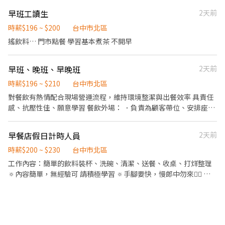
早班工讀生
2天前
時薪$196 ~ $200
台中市北區
搖飲料… 門市點餐 學習基本煮茶 不開早
早班、晚班、早晚班
2天前
時薪$196 ~ $210
台中市北區
對餐飲有熱情配合現場營運流程，維持環境整潔與出餐效率 具責任
感、抗壓性佳、願意學習 餐飲外場： ．負責為顧客帶位、安排座
位、解決顧客提出之疑問，並給予餐點上的建議。 ．進行簡易餐飲
之料理，如：烤土司或調配飲料等。 ．於顧客用餐完畢後，負責收
早餐店假日計時人員
2天前
拾碗盤與清理環境。 ．並負責結帳、收銀等工作。 餐飲內場： ．處
理烹飪前與烹飪中之準備工作與其他餐廳相關事務。 ．負責清理工
時薪$200 ~ $230
台中市北區
作環境、設備和餐具。 ．準備不同餐點所需要的食材。 【工作時
工作內容：簡單的飲料裝杯、洗碗、清潔、送餐、收桌、打烊整理
段】 早班 10:00-14:00 晚班 18:00-22:00 16:30-24:00 早晚班 10:00-
🔅內容簡單，無經驗可 請積極學習 🔅手腳要快，慢郎中勿來🙅‍♀️ 🔅
14:00 18:00-22:00 【薪資待遇】 時薪196（依經驗與表現調整）
因為只有上假日盡量不要請假（喪病假除外） 🔅國定假日也需上班
🔅勿遲到早退 🔅有供餐 視工作能力調薪 面試請著乾淨服裝，謝謝