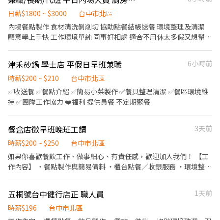
19:00–21:00） 🔸休息30分鐘 【薪 資】 時薪▸220元 【上班地點】
鼎X精誠店▸台中市西屯區精誠路 號 鼎X公益店▸台中市南屯區公益路
日薪$1800 ~ $3000
台中市北區
二段 號 鼎X漢口店▸台中市北區漢口路四段 號 無X公益店▸台中市南
內場餐點製作 食材清洗剝削切 協助點餐結帳送餐 環境整理及清潔
屯區公益路二段 號 麻X點公益店▸台中市西區公益路 號
願意學上手快 工作環境單純 同事好相處 適合不用休太多假又想幫自
己加薪的人 #短期勿試（暑期工讀勿擾） #彈性排班(可配合您其他
工作休假時間) #每月排班2日以上即可 #要能上整天班(代班/早+晚
津禾砂鍋 學士店 平假日早班兼職
6小時前
班) #有基本刀工即可(切菜腳)
時薪$200 ~ $210
台中市北區
✅收送餐 ✅餐點介紹 ✅簡易小菜製作 ✅餐具整理清潔 ✅餐區環境維
持 ✅團隊工作協力 ❤️福利 提供員餐 不定期聚餐
餐盒店徵早班晚班工讀
3天前
時薪$200 ~ $250
台中市北區
如果你喜歡餐飲工作、做事細心、有責任感，歡迎加入我們！ 【工
作內容】 ・餐點製作與簡易備料 ・櫃台點餐／收銀服務 ・環境整理
與清潔 ・協助店內日常營運 【我們希望你】 ✔ 做事主動、細心負責
✔ 有服務熱忱，態度良好 ✔ 能配合排班（長期為主） ✔ 有餐飲經驗
五桐號台中健行店正 職人員
1天前
佳，無經驗也歡迎 【工作環境】 簡單乾淨、同事好相處、工作氣氛
佳 ☀️ 【上班時段】 早班：10:00～14:00 晚班：16:00～20:00 一起
時薪$196
台中市北區
把健康、家常的味道帶給更多人 🍱 歡迎加入穀食製飯家！