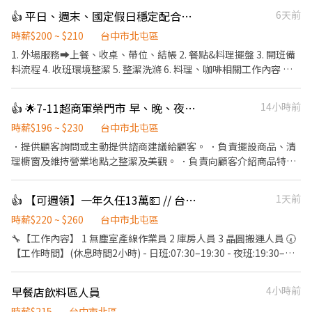
👍 平日、週末、國定假日穩定配合工讀
6天前
時薪$200 ~ $210
台中市北屯區
1. 外場服務➡️上餐、收桌、帶位、結帳 2. 餐點&料理擺盤 3. 開班備
料流程 4. 收班環境整潔 5. 整潔洗滌 6. 料理、咖啡相關工作內容 🔅
關於深刻，我們想打造分工合作、打破內外場壁壘的工作環境，愉
快的上班氛圍、用心製作餐點以及友善良好的服務態度 🌟即使是經
👍 🌟7-11超商軍榮門市 早、晚、夜班工讀、兼職夥伴(長期）
14小時前
驗缺乏，但秉持著熱忱向學的態度，每一個場域都能成為您的舞
台！
時薪$196 ~ $230
台中市北屯區
．提供顧客詢問或主動提供諮商建議給顧客。 ．負責擺設商品、清
理櫥窗及維持營業地點之整潔及美觀。 ．負責向顧客介紹商品特
徵、品質與價格及示範操作方法，以協助顧客選擇。 ．負責在顧客
成交後之包裝、收款、交付商品、開發票或收據。 ．負責在當天結
👍 【可週領】一年久任13萬💵 // 台中半導體大廠🥰
1天前
束營業前，統計銷售情形、盤點貨品存量及撰寫當日業務報表。
時薪$220 ~ $260
台中市北屯區
🔧【工作內容】 1 無塵室產線作業員 2 庫房人員 3 晶圓搬運人員 🕢
【工作時間】(休息時間2小時) - 日班:07:30–19:30 - 夜班:19:30–
07:30 💰【工作待遇】(加班費依勞基法另計) -早班$34,800 -夜班
$41,300 (※ 訓練期固定日班 08:00-17:00) 【工作條件】- 需可搬重
早餐店飲料區人員
4小時前
5-10公斤；可接受穿全套無塵服 【休假制度】- 做4休3 【發薪制
度】-每月10號，遇假日順延至下一個工作日 【超狂福利】 -支援 #
時薪$215
台中市北區