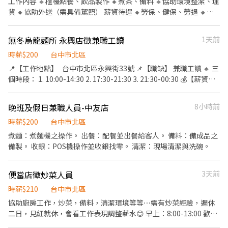
工作內容 🔸櫃檯點餐、飲品製作 🔸煮茶、備料 🔸協助環境整潔、理
貨 🔸協助外送（需具備駕照） 薪資待遇 🔸勞保、健保、勞退 🔸三
節禮金或禮盒🎁 🔸底薪30000-33000（依能力調薪）-加班費另計
可自行排休 🔸上班時段：8:00-17:00（中間休息1小時） ：9:00-
無冬烏龍麵所 永興店徵兼職工讀
1天前
18:00（中間休息1小時）
時薪$200
台中市北區
📍【工作地點】 台中市北區永興街33號 📌【職缺】 兼職工讀 🔸 三
個時段： 1. 10:00-14:30 2. 17:30-21:30 3. 21:30-00:30 💰【薪資待
遇】 時薪 $200 起 ━━━━━━━━━━━━━━━ 📋【工作內
容】 ✔ 開店前置準備作業 ✔ 煮餐與餐點製作（完整教學） ✔ 食
晚班及假日兼職人員-中友店
8小時前
材備料、擺盤 ✔ 接待顧客、協助點餐 ✔ 環境清潔維護（內外場／
廁所） ✔ 收桌整理 ✔ 外送服務
時薪$200
台中市北區
━━━━━━━━━━━━━━━ ✨【公司福利】 ▪ 勞健保 ▪
煮麵：煮麵機之操作。 出餐：配餐並出餐給客人。 備料：備成品之
上班供餐 ▪ 工作環境單純 ━━━━━━━━━━━━━━━ 📞
備製。 收銀：POS機操作並收銀找零。 清潔：現場清潔與洗碗。
【聯絡方式】 0983-056-486 王店長
便當店徵炒菜人員
3天前
時薪$210
台中市北區
協助廚房工作，炒菜，備料，清潔環境等等⋯需有炒菜經驗，週休
二日，見紅就休，會看工作表現調整薪水😊 早上：8:00-13:00 歡迎
詢問