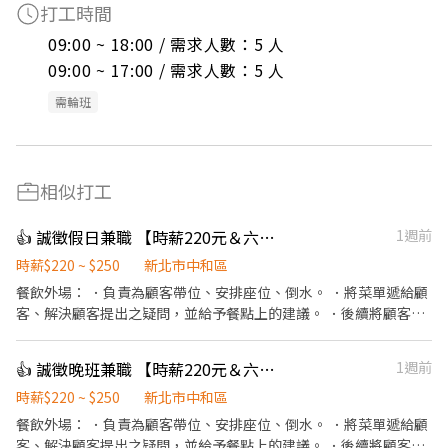
打工時間
09:00 ~ 18:00 / 需求人數：5 人

09:00 ~ 17:00 / 需求人數：5 人
需輪班
相似打工
👍 誠徵假日兼職 【時薪220元＆六日時薪+15元】壽司郎】 無經驗🉑
1週前
時薪$220 ~ $250
新北市中和區
餐飲外場： ．負責為顧客帶位、安排座位、倒水。 ．將菜單遞給顧
客、解決顧客提出之疑問，並給予餐點上的建議。 ．後續將顧客點
餐訊息通知廚房做餐，或可進行簡易餐飲之料理，如：烤土司或調
配飲料等。 ．於顧客用餐完畢後，負責收拾碗盤與清理環境。 ．並
👍 誠徵晚班兼職 【時薪220元＆六日時薪+15元】壽司郎】 無經驗🉑
1週前
負責結帳、收銀等工作。 餐飲內場： ．擔任廚師的助手，處理烹飪
前與烹飪中之準備工作與其他餐廳相關事務。 ．負責洗、剝、削、
時薪$220 ~ $250
新北市中和區
切各種食材。 ．負責清理工作環境、設備和餐具。 ．準備不同餐點
餐飲外場： ．負責為顧客帶位、安排座位、倒水。 ．將菜單遞給顧
所需要的食材。 ．協助測量食材的容量與重量。 ．負責擺盤、打包
客、解決顧客提出之疑問，並給予餐點上的建議。 ．後續將顧客點