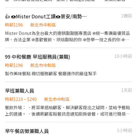
外帶服務。
餐訊息通知廚房做餐，或可進行簡易餐飲之料理，如：烤土司或調
配飲料等。 ．於顧客用餐完畢後，負責收拾碗盤與清理環境。 ．並
👍 🍩Mister Donut工讀🍩景安/南勢角門市
2週前
負責結帳、收銀等工作。 餐飲內場： ．擔任廚師的助手，處理烹飪
前與烹飪中之準備工作與其他餐廳相關事務。 ．負責洗、剝、削、
時薪$196
新北市中和區
切各種食材。 ．負責清理工作環境、設備和餐具。 ．準備不同餐點
Mister Donut為全台最大的連鎖甜甜圈專賣店 ֍統一集團最優質品
所需要的食材。 ．協助測量食材的容量與重量。 ．負責擺盤、打包
牌、合法企業 ֍喜歡餐飲、烘焙甜點的你 ֍想學一技之長的你 ֍想
外帶服務。
在一個歡樂環境工作的你 歡迎一起成為我們的【圈內人】 【工作說
明】 ◎基礎作業：開閉店作業、收銀、甜甜圈裝飾加工包裝、商品
99 中和餐廳 早班服務員(兼職)
10小時前
介紹、飲品製作、門市清潔。 ◎長期配合尤佳，工讀轉正更有年資
累計❗️ 【福利制度】 ★最真實的關心：每年免費健康檢查、免費員
時薪$196
新北市中和區
工團體保險 ★就是比別人多一：春節、五一、端午、中秋 四好禮。
製作美味餐點 親切服務顧客 餐廳運作的最佳幫手
֍生日我最大：生日禮物。 ＊門市步調快，上班時間過得很快，歡
迎想認真賺錢的夥伴一起加入💪🏻
早班兼職人員
1天前
時薪$210 ~ $240
新北市中和區
餐飲外場： ．將菜單遞給顧客、解決顧客提出之疑問，並給予餐點
上的建議。 ．後續將顧客點餐訊息通知廚房做餐，或可進行簡易餐
飲之料理，如：烤土司或調配飲料等。 ．於顧客用餐完畢後，負責
收拾碗盤與清理環境。 ．並負責結帳、收銀等工作。 餐飲內場： ．
早午餐店徵兼職人員
1小時前
擔任廚師的助手，處理烹飪前與烹飪中之準備工作與其他餐廳相關