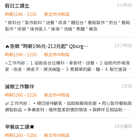
假日工讀生
2小時前
時薪$196 ~ $230
新北市中和區
* 飲料台 * 製作飲料 * 送餐 * 收桌 * 麵包台 * 餐點製作 * 煎台 * 餐點
製作 * 收銀 * 接待客人 * 後場 * 洗碗 * 煮麵 * 備貨
🔥急徵 *時薪196元-212元起* Qburger 中和員山店 徵工讀、兼職
12小時前
時薪$196 ~ $210
新北市中和區
⭐️工作內容： 1. 協助各台位備料、拿食材、送餐。 2. 協助內外場清
潔、收桌、擦桌子、擦洗碗盤。 3. 煮簡單的飯、麵。 4. 幫忙進貨、
協助退冰等。 5. 接電話。 ⭐️上班時間： 需長期（寒暑假、短期不
適） 平/假日都能配合排班（能商量可上班時間） 上班時間5:30-
誠徵工作夥伴
1天前
9:00或10:00-14:00（一天保證時數3小時） 🎉福利： 1. 投保勞健保
2. 供一餐 3. 年終小紅包、開工小紅包、節日禮盒 4. 生日禮金 ⭐️如有
時薪$200 ~ $220
新北市中和區
早餐店經驗，學習進度快調薪快速！ 我們想要找長期穩定的工讀生
🌿 工作內容： ▪️親切接待顧客、協助點餐與收銀 ▪️用心製作餐點與
或兼職，工作認真、負責、抗壓高，適合喜歡快節奏環境的您，期
調製飲品 ▪️準備食材，維持整潔舒適的環境 ▪️與夥伴互相協助，一
待您成為我們的新夥伴！
起照顧店裡的大小事
早餐店工讀☀️
18分鐘前
時薪$200 ~ $250
新北市中和區