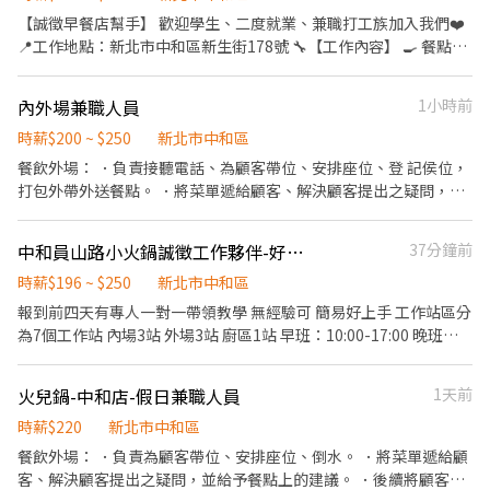
【誠徵早餐店幫手】 歡迎學生、二度就業、兼職打工族加入我們❤️
📍工作地點：新北市中和區新生街178號 🔧【工作內容】 🍳 餐點製
作協助 ✋備料、分食材 🍜 煮麵、炸物 🧽 洗碗、環境整理 🏪 收店作
業 ✅ 工作內容易上手 ✅ 有經驗佳，無經驗可教學 ✅ 同事好相處，
內外場兼職人員
1小時前
工作氣氛佳 (偶爾會拍IG reel，希望也可以一起拍片一起玩) 🕗【上
班時間】 採排班制，每月排班 週二固定公休 六日輪班 ⚠️ 目前希望
時薪$200 ~ $250
新北市中和區
以能配合平日及假日排班的夥伴優先錄取。 如果你的時間較固定，
餐飲外場： ．負責接聽電話、為顧客帶位、安排座位、登 記侯位，
也歡迎先私訊聊聊，我們會依照人力需求評估安排。 ⚠️ 平日：
打包外帶外送餐點。 ．將菜單遞給顧客、解決顧客提出之疑問，並
07:00～13:30 假日： 08:00～13:30 （依人力需求安排） 💰【薪
給予餐點上的建議。 ．於顧客用餐完畢後，負責收拾碗盤與清理環
資】 時薪200元起 熟悉工作後依能力調整 表現優秀最快三個月調薪
境。 ．並負責結帳、收銀等工作。 餐飲內場： ．負責煮麵、煎烤肉
中和員山路小火鍋誠徵工作夥伴-好相處
37分鐘前
💰 ——————————— • 上班供餐、飲料喝到飽 • 國定假日雙薪
夾饃、擺盤打料等工作。 負責清理工作環境、設備和餐具。 ．準備
💡【希望你具備】 • 準時、有責任感🙋🏼‍♂️ • 願意學習與團隊合作🤝
不同餐點所需要的食材。 ．負責擺盤、打包外帶服務。
時薪$196 ~ $250
新北市中和區
• 能配合排班🟢 欣樂期待你的加入！( ´▽` )ﾉ
報到前四天有專人一對一帶領教學 無經驗可 簡易好上手 工作站區分
為7個工作站 內場3站 外場3站 廚區1站 早班：10:00-17:00 晚班：
17:00-22:00 自由選擇上班時間3-6個小時 有提供工作圍裙跟帽子 員
工餐、員工8折 特休代金
火兒鍋-中和店-假日兼職人員
1天前
時薪$220
新北市中和區
餐飲外場： ．負責為顧客帶位、安排座位、倒水。 ．將菜單遞給顧
客、解決顧客提出之疑問，並給予餐點上的建議。 ．後續將顧客點