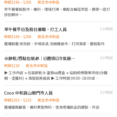
事務。 ．負責洗、剝、削、切各種食材。 ．負責清理工作環境、設
時薪$196 ~ $206
新北市中和區
備和餐具。 ．準備不同餐點所需要的食材。 ．協助測量食材的容量
早午餐餐點製作、備料、環境打掃、需配合輪班早起，願意一起打
與重量。 ．負責擺盤、打包外帶服務。
拼的夥伴。
早午餐平日及假日兼職、打工人員
1小時前
時薪$196 ~ $206
新北市中和區
櫃檯點餐.倒茶飲、外場收桌.洗碗機操作、打烊清潔、餐點製作
🍪餅乾/西點包裝🎁｜☑️週領☑️冷氣廠房☑️短期☑️二度就業-WI
3小時前
時薪$220
新北市中和區
▶️ 工作內容 🔹包裝餅乾🍪 蛋糕🍰禮盒 🔹協助師傅簡單烘焙(分麵
糊、塗醬料) 🔹清理廚房器具 ▶️ 工作時間 09:00~18:00或
10:00~19:00 周休二日 週六需偶爾加班 🔔🔔此職缺為短期專案缺，
配合期間約到115/9/24左右🔔🔔 ▶️ 薪資 時薪$𝟐𝟐𝟎 固定隔週三週領
Coco 中和員山徵門市人員
2小時前
匯款 ▶️ 服裝規定 需穿戴全套潔靜衣 (帽子+大外套) -----------------
---------------------------------------------------- 📩【立即應徵】
時薪$203 ~ $210
新北市中和區
➊填寫履歷：https://reurl.cc/4b3NED ➋加入留言：
櫃檯服務顧客、備料煮製物料、雪克吧檯飲品的調製、外送
https://lin.ee/qgRJdBA 或加 @nhy5896h 截圖職缺文，私訊留下
⌜姓名+電話 指名威爾森 專員」