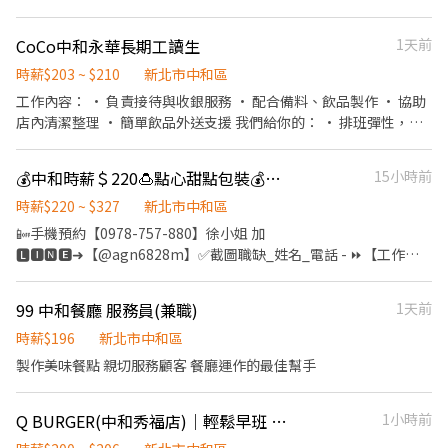
餐訊息通知廚房做餐。 ．於顧客用餐完畢後，負責收拾碗盤與清理
環境。 ．並負責收銀等工作。 餐飲內場： ．負責清理工作環境、設
CoCo中和永華長期工讀生
1天前
備和餐具。 ．準備不同餐點所需要的食材。
時薪$203 ~ $210
新北市中和區
工作內容： • 負責接待與收銀服務 • 配合備料、飲品製作 • 協助
店內清潔整理 • 簡單飲品外送支援 我們給你的： • 排班彈性，方
便安排行程 • 輕鬆融入合作的工作氣氛 沒有經驗也可，歡迎初次打
工或學生投遞應徵。
💰中和時薪＄220🍮點心甜點包裝💰可週借支【錄取隨時上班】🙋‍♀️學生可以
15小時前
時薪$220 ~ $327
新北市中和區
📴手機預約【0978-757-880】徐小姐 加
🅻🅸🅽🅴➜【@agn6828m】✅截圖職缺_姓名_電話 - ⏩【工作地
點】：中和中正路 (中原捷運站走約8分) ❣️ 交通資訊： ✔️公車➜搭
【橘5】至【富貴賞社區】走1分 ✔️公車➜搭【982、橘5、藍18】至
99 中和餐廳 服務員(兼職)
1天前
【員山路口】走1分 ⏩【職缺訊息】 ⭐工期短期至9/24（學生可但需
要配合至９／１０－１５） 🍮甜點專賣點🍮日式手工餅乾／年節禮
時薪$196
新北市中和區
盒／彌月蛋糕 🥯固定日班、無經驗、高錄取、⭐️不用加班⭐️ ⏩【職
製作美味餐點 親切服務顧客 餐廳運作的最佳幫手
缺細節】 【工作內容】: ❶.餅乾生產（備料/打餡/裝飾/烘烤/清洗）
❷.食品成品包裝（使用機台） ❸.出貨作業（封裝/組裝禮盒） 【時
Q BURGER(中和秀福店)｜輕鬆早班 🌅｜彈性計時工作 💼｜穩定雙週薪資 💸
1小時前
間薪資】: 【日班】09:00~18:00；10:00~19:00 【薪水】✔️時薪
$220 ➜ 8H未加班【✔️$38,720】 【加班】✔️時薪$262~$327 ⭐️依安