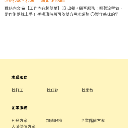
時薪$200 ~ $206
新北市中和區
排單位⭐️【久站、走動、搬重，穿食品衣/帽/口罩】 【休假制度】:
職缺內文 🍔【工作內容超簡單】 💥 出餐 + 顧客服務：照著流程做，
週日固定休，週一~週六排休一天 【用餐制度】: 自理；休息用餐60
動作俐落就上手！ 🌟排班時段可依雙方需求調整 ⭕製作美味的早餐
分鐘 【發薪制度】: 12號發薪❤️可周預支薪水4千❤️ ⏩【享有福利】
依工作站標準製作餐點 ⭕提供親切優質的顧客服務 不怕生，面帶笑
1.享勞保、勞退6%、團保
容，接待顧客 ⭕ 餐點品質把關及維持店鋪環境清潔 舒適又安心的
用餐 ⭕學會店舖管理 對餐飲營運工作有興趣 🌟相關福利 1. 起薪200
元，工作累積180小時，調薪206元 2. 工作滿 60小時，每月有額外
獎金 3. 出勤日如遇國定假日，加發1倍薪資 4. 依排班時數比例，滿
年資，給予特休年假 5. 每年有學習補助金 6. 表現好優先轉正式人員
💰💰 ❤️職好| 專業培訓超給力，線上線下多元學習，給你職場超能
力！ ❤️福利佳| 每年提供學習補助金2,000元、員工餐8折優惠 ❤️離
家近| 雙北門市超過百間，處處與你同在
求職服務
找打工
找任務
找家教
企業服務
刊登方案
加值服務
企業儲值方案
人派儲值方案