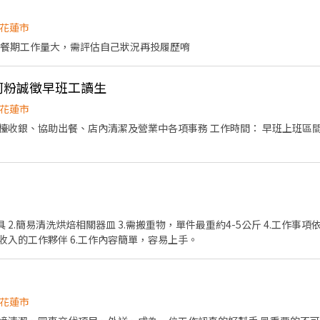
花蓮市
 餐期工作量大，需評估自己狀況再投履歷唷
肉河粉誠徵早班工讀生
花蓮市
收銀、協助出餐、店內清潔及營業中各項事務 工作時間： 早班上班區間：10:
 2.簡易清洗烘焙相關器皿 3.需搬重物，單件最重約4-5公斤 4.工作
定收入的工作夥伴 6.工作內容簡單，容易上手。
花蓮市