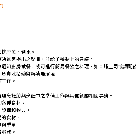
館）
安排座位、倒水。
解決顧客提出之疑問，並給予餐點上的建議。
息通知廚房做餐，或可進行簡易餐飲之料理，如：烤土司或調配
，負責收拾碗盤與清理環境。
等工作。
處理烹飪前與烹飪中之準備工作與其他餐廳相關事務。
切各種食材。
、設備和餐具。
要的食材。
量與重量。
帶服務。