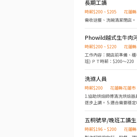
長期工讀
時薪$200 ~ $205
花蓮縣
需收送餐、洗碗清潔閉店。
Phowild越式生牛
時薪$200 ~ $220
花蓮縣
工作內容：開店前準備、櫃檯
班) ＰＴ時薪：$200～220
洗滌人員
時薪$200
花蓮縣花蓮市
1.協助烘焙師傅清洗烘焙器具
逐步上調。 5.適合需要穩
五桐號早/晚班工讀生
時薪$196 ~ $200
花蓮縣