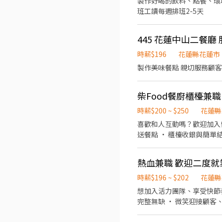
製作好喝的飲料、點餐、環境清潔、同事
班工讀每週排班2-5天
445 花蓮中山二餐廳 
時薪$196
花蓮縣花蓮市
製作美味餐點 親切服務顧客
柴Food餐廚櫃檯兼職
時薪$200 ~ $250
花蓮縣
喜歡和人互動嗎？歡迎加入柴Food餐廚溫馨大家庭！ 工作內容：
送餐點 • 櫃檯收銀與簡單結帳 • 維護檯面與用餐區整潔 我
熱血兼職 歡迎二度就
時薪$196 ~ $202
花蓮縣
想加入活力團隊、享受快節奏的工作嗎？Domi
完整無缺 • 微笑迎接顧客、協助簡易詢問 • 彈性排班，學業、生活輕鬆兼顧 •
們陪你從零開始，快來試試