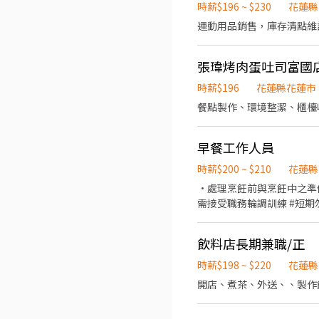
時薪$196 ~ $230
花蓮縣
運動用品銷售，庫存清點維
張瑋烤肉蛋吐司富國
時薪$196
花蓮縣花蓮市
餐點製作、環境整潔、櫃檯
早餐工作人員
時薪$200 ~ $210
花蓮縣
•處理烹飪前與烹飪中之準
需接受職務輪調訓練
飲料店長期兼職/正
時薪$198 ~ $220
花蓮縣
開店、煮茶、外送、、製作