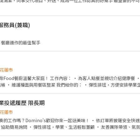
交代項目、外送、成為一位工作認真的好幫手 最重要的不可以遲到及曠班！ 排班制 白
服務員(兼職)
 餐廳運作的最佳幫手
花蓮市
 • 為客人點餐並親切介紹健康餐 • 協助包裝、準備外帶、外
們給你的： • 彈性排班，方便安排學業生活 • 員工免費享有美味健
康餐 • 氣氛友善，大家都樂於協助新手 沒經驗沒關係，只要有笑容，我們歡迎你的加入！
業投遞履歷 限長期
花蓮市
no's歡迎你來一起送美味！ • 依訂單將披薩安全快速送到顧客手中 • 準確送餐
 友善團隊帶領、氣氛融洽 沒有經驗沒關係，我
看！