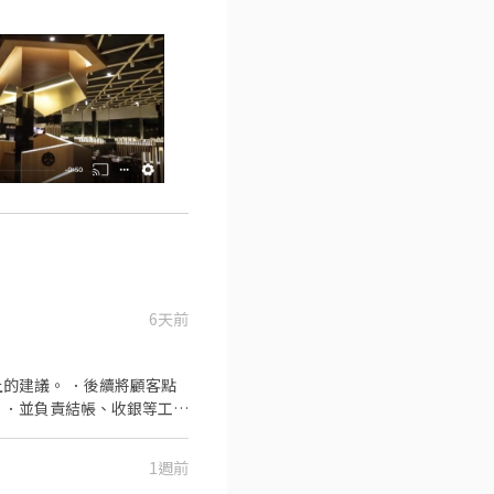
6天前
的建議。 ．後續將顧客點
 ．並負責結帳、收銀等工
洗、剝、削、切各種食材。
 ．負責擺盤、打包外帶服
1週前