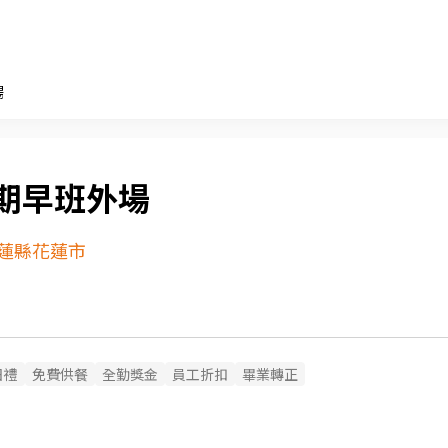
場
期早班外場
蓮縣花蓮市
日禮
免費供餐
全勤獎金
員工折扣
畢業轉正