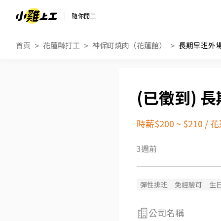
隨你開工
首頁
花蓮縣打工
神保町燒肉（花蓮館）
長期早班外
長
時薪$200 ~ $210
/
花
3週前
彈性排班
免經驗可
生
公司名稱