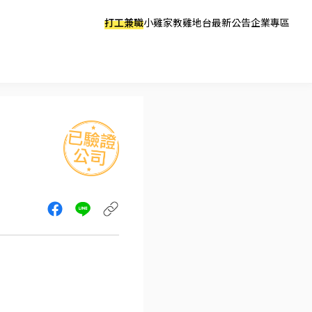
打工兼職
小雞家教
雞地台
最新公告
企業專區