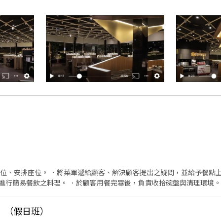
帶位、安排座位。 ．將菜單遞給顧客、解決顧客提出之疑問，並給予餐點上
進行簡易餐飲之料理。 ．於顧客用餐完畢後，負責收拾碗盤與清理環境。
廚師的助手，處理烹飪前與烹飪中之準備工作與其他餐廳相關事務。 ．負責
和餐具。 ．準備不同餐點所需要的食材。 ．協助測量食材的容量與重量。
）（假日班）