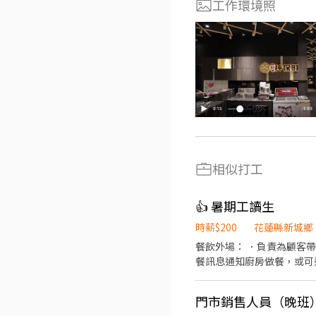
工作環境照
相似打工
👍 暑期工讀生
時薪$200
花蓮縣新城鄉
餐飲外場： ．負責為顧客
餐訊息通知廚房做餐，或可
作。 餐飲內場： ．擔任
．負責清理工作環境、設備
門市銷售人員（晚班
務。