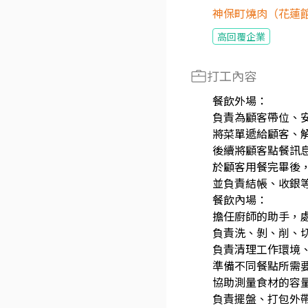
神保町燒肉（花蓮
高回覆企業
打工內容
餐飲外場：
負責為顧客帶位、
將菜單遞給顧客、
後續將顧客點餐訊
於顧客用餐完畢後
並負責結帳、收銀
餐飲內場：
擔任廚師的助手，
負責洗、剝、削、
負責清理工作環境
準備不同餐點所需
協助測量食材的容
負責擺盤、打包外