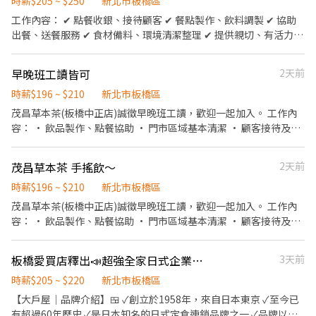
清理餐桌、安排座位、為顧客帶位 2. 答覆有關餐飲問題，必要時提
時薪$205 ~ $250
新北市板橋區
供建議 3. 上水、上餐並提供有關用餐的服務 4. 收銀服務 5. 工作區域
工作內容： ✔ 點餐收銀、接待顧客 ✔ 餐點製作、飲料調製 ✔ 協助
和設備的清潔以及保養 🥦🥩《內場廚務》 1. 洗剝削切各種食材，烹
出餐、送餐服務 ✔ 食材備料、環境清潔整理 ✔ 提供親切、有活力的
飪前置備料作業 2. 各項定食及料理製作、出餐 3. 工作區域和設備的
服務 工作時間： 📅 平日：08:30－13:30 📅 假日：08:00－14:00
清潔以及保養 4. 訂貨、庫存控管學習 -------------------------------
（可配合排班者佳） 我們希望你： ✨ 有責任感、有服務熱忱 ✨ 動
早晚班工讀皆可
2天前
---------------------------- ⭕️歡迎對餐飲服務有高度的熱忱，態度
作俐落，願意學習 ✨ 無經驗可，完整教學 💛 一起用熱騰騰的早餐，
積極認真的在校生加入，配合各大專院校學期、學年實習業務，可
開啟每位客人的美好一天！ 期待你的加入！
時薪$196 ~ $210
新北市板橋區
與學校簽訂相關合約。 ✅2026年1-2月、6-8月、12月期間限定特別
茂昌草本茶(板橋中正店)誠徵早晚班工讀，歡迎一起加入。 工作內
津貼！計時人員每小時薪資額外再加10元。 ✅每月工時達成獎勵，
容： • 飲品製作、點餐協助 • 門市區域基本清潔 • 顧客接待及簡
總工時達100小時以上發放500元或達150小時以上者發放1,000元。
單介紹 我們給你的： • 彈性排班，方便安排行程 • 員工飲料福利
✅一天中能排班最少4小時、每周最少須提供16-20小時排班。兩周
• 團隊氣氛友善好溝通 零經驗也能勝任，歡迎每一位首次打工的
排班一次，可彈性調整。 ✅假日能排班的兼職人員
茂昌草本茶 手搖飲～
2天前
你。
時薪$196 ~ $210
新北市板橋區
茂昌草本茶(板橋中正店)誠徵早晚班工讀，歡迎一起加入。 工作內
容： • 飲品製作、點餐協助 • 門市區域基本清潔 • 顧客接待及簡
單介紹 我們給你的： • 彈性排班，方便安排行程 • 員工飲料福利
• 團隊氣氛友善好溝通 零經驗也能勝任，歡迎每一位首次打工的
板橋愛買店釋出📣超強全家日式企業📣固定班打工.內外場高薪計時.晚班/全天/假日
3天前
你。
時薪$205 ~ $220
新北市板橋區
【大戶屋｜品牌介紹】🍱 ✓創立於1958年，來自日本東京 ✓至今已
有超過60年歷史 ✓是日本知名的日式定食連鎖品牌之一 ✓品牌以