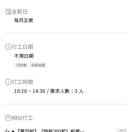
支薪日
每月五號
打工日期
不限日期
短時數
長期兼職
打工時間
10:30 ~ 14:30 / 需求人數：3 人
相似打工
👍 🔥【壽司郎】《時薪200起》板橋新埔店-兼職🌟彈性排班🌟假日時薪210$
3週前