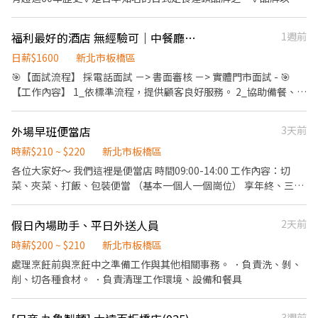
「現點現做的家庭料理」為核心理念，營養均衡、健康美味 ✓目前
大戶屋在日本及海外皆擁有多間分店 ✓深受學生、上班族與家庭客
福利最好的酒店 無經驗可｜中餐廳服務員 ｜板橋馥華艾美酒店
1週前
群喜愛，是兼具品質 🤍【工作內容】 ✨ 工作簡單好上手，新手也O
✨ 固定內場／外場分配，不用兩邊跑 ┈┈┈┈┈┈┈ ♥外場服務 ①
日薪$1600
新北市板橋區
帶位與顧客服務 ②點餐收銀 ③飲料與甜點製作 ④環境整理與清潔
🎯【面試流程】 採電話面試 －> 書面審核 －> 實體門市面試 - 🎯
內場廚務 ①餐點備料與製作 ②餐點品質控管 ③廚房設備與環境清潔
【工作內容】 1_依標準流程，提供顧客良好服務。 2_協助備餐、補
維護 🤍【工作時間】 ⏰ 09:30－22:30 🌿 彈性排班 ✦ 早班｜4－5H
充茶水、餐具與備品，確保餐期運作順暢。 3_配合送餐、清桌與環
✦ 晚班｜4－5H ✦ 假日班｜6－8H ✦ 全天班｜依排班安排 📅 每週
境整理，維持餐廳整潔與專業形象。 4_回應客人需求並回報突發狀
外場早班便當店
3天前
約排 3－5 天 ✨ 兼顧工作與生活 ✨ 班表彈性好安排 📌 實際工作時間
況或客訴給主管。 5_按照流程完成開餐、收檯與餐期準備工作。 6_
依各門市規定為主。 🤍【薪資制度｜努力看得見】 💰 時薪 205 元起
協助主管執行其他營運支援事項。 - 🎯【排班】 早、晚班輪班 - 年
時薪$210 ~ $220
新北市板橋區
🔥全勤獎勵直接加薪： ❤️ 80 小時↑ → 210 / 時 ❤️ 100 小時↑ →
度特別休假 - 採四周變形工時，每日工時8小時 - 💰【薪資計算】
各位大家好～ 我們這裡是便當店 時間09:00-14:00 工作內容：切
215 / 時 ❤️ 150 小時↑ → 220 / 時 ※全勤條件：達 80 小時以上且無
32,000 - 40,000 - 值班津貼：早班津貼、晚班津貼、空班津貼、大
菜、夾菜、打飯、包裝便當 （基本一個人一個崗位） 享年終、三
遲到、早退、請假、曠職 ✔ 國定假日 / 停班停課 → 雙倍薪資 ✔ 提
夜津貼 - 年度績效考核及調薪制度 - 🎯【我們的福利 】 - 享有萬豪
節、尾牙抽現金、供餐、不定時聚餐
供薪資預支（可申請日週領） ₊· ͟͟͞͞➳❥ 應徵小提醒 ♡
國際集團全球超過9300間姐妹酒店員工及親友住宿優惠及餐飲折扣
┈┈┈┈┈┈┈┈┈┈┈ ♡ 假日需配合排班 ♡ 餐飲經驗佳（無經
假日內場助手、平日外送人員
2天前
- 食材豐富，師傅手作員工自助餐點，飲料、咖啡無限暢飲，年節加
驗也OK✨） ♡ 長期兼職優先錄取 ┈┈┈┈┈┈┈┈┈┈┈ ★工作
菜福利 - 休息室及網路空間 - 更衣室及置物櫃 - 免費制服及洗衣服務
時薪$200 ~ $210
新北市板橋區
簡單易學，輕鬆上手 ★彈性排班，不怕和課業／生活衝突 ★福利制
- 新進同仁入職培訓與在職訓練 -友善職場、良好的工作氛圍及順暢
處理烹飪前與烹飪中之準備工作與其他相關事務。 ．負責洗、剝、
度完善，工作氣氛超加分 超人氣職缺熱烈招募中 ✦ ✔ 無經驗可 ✔
的溝通管道，歡迎具有服務熱忱的您一同加入！ - 🎯【我們在找的
削、切各種食材。 ．負責清理工作環境、設備和餐具
高錄取機會 ✔ 想打工賺錢、累積經驗都適合 📢 名額有限，趕快加入
人 】 ✔在台北馥華艾美酒店你的每一份付出都將被看見，你的每一
我們吧！🢂
個微笑，都能成為賓客旅程中最難忘的風景，歡迎您與我們一同啟
程!
3週前