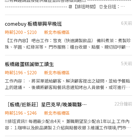
⚠️有興趣請直接提供履歷並回答應徵問題⚠️ ------------------------
將有升遷加薪的機會 ▪享有完善的福利制度，加班費為5分鐘為單
入職，期滿可獲得3,000～10,000元獎金！ ⭕企業魅力 ▪「以人為
程，學習內外場各站之工作技能(如：義大利麵、餐點製作、吧檯、
---------------------------------- 📆【排班時間】 ⏰全日班：
位計算，重視員工的辛勤付出 ▪計畫拓展全台灣，讓更多人有機會
本」注重團隊合作及交流，採納同仁的意見，提升參與感 ▪除學習
收銀、外場服務等)。 3.學習如何產品介紹、顧客服務、及門市行
10:00~22:00 (工時8Hr/天) ⏰早 班：10:00~ (當日最少4Hr) ⏰
品嚐美味平價壽司，致力成為頂尖品牌 ⭕基本保障 ①加班費(以5分
到日本商業禮儀、衛生知識及專業的烹飪技巧，還可接觸店鋪的經
銷。 4.協助公司各項公益活動、品牌活動推廣。 5.維護環境清潔安
中/晚班：~22:00 (當日最少4Hr) ---------------------------------
鐘為單位計算) ②勞保、健保、意外險 ③每月提撥勞工退休新制6%
營管理，例如：成本控管及數據分析等專業知識 ▪升遷快速且制度
comebuy 板橋華興早晚班
6天前
全。 【應徵請說明應徵新埔店或亞東店或樹林店，午班或晚班時
------------------------- 【工作內容】 💪🥤《外場服務》 1. 佈置及
④特休／年假按照勞基法規定 ⑤颱風天出勤津貼補助 ⑥員工店內用
完善，依努力及成果將有升遷加薪的機會 ▪享有完善的福利制度，
段】
清理餐桌、安排座位、為顧客帶位 2. 答覆有關餐飲問題，必要時提
時薪$200 ~ $210
新北市板橋區
餐折扣 ⑦提供員工制服 ⑧任職一年後提供免費健檢 ⭕其它 【實習
加班費為5分鐘為單位計算，重視員工的辛勤付出 ▪計畫拓展全台
供建議 3. 上水、上餐並提供有關用餐的服務 4. 收銀服務 5. 工作區域
相關】 歡迎各大專院校實習生 福利制度完善，提供加班費！ 時薪
【工作內容】 吧台工作：雪克（快速調製飲品） 備料煮茶：煮製珍
灣，讓更多人有機會品嚐美味平價壽司，致力成為頂尖品牌 ⭕基本
和設備的清潔以及保養 🥦🥩《內場廚務》 1. 洗剝削切各種食材，烹
制，薪資平日200元/假日210元（高於基本時薪） 【介紹制度】 歡
珠、芋圓、紅綠茶等。 門市服務：櫃台收銀、點餐、親切招呼顧客
保障 ①加班費(以5分鐘為單位計算) ②勞保、健保、意外險 ③每月
飪前置備料作業 2. 各項定食及料理製作、出餐 3. 工作區域和設備的
迎介紹親朋好友一同任職，介紹獎金拿不完！！！ 依介紹職位及任
與促銷出餐。 環境維護：店內外清潔工作與設備清潔保養。 外送服
提撥勞工退休新制6% ④特休／年假按照勞基法規定 ⑤颱風天出勤
清潔以及保養 4. 訂貨、庫存控管學習 -------------------------------
職期間不同，發放3,000~5,000元介紹獎金！！！
務：需具備 125 重型機車駕照（外送另有津貼）。 【工作時間】 時
津貼補助 ⑥員工店內用餐折扣 ⑦提供員工制服 ⑧任職一年後提供免
板橋雞蛋糕誠徵工讀生
5天前
---------------------------- ⭕️歡迎對餐飲服務有高度的熱忱，態度
段： 早班：10:00 - 15:00 晚班：17:00 - 23:00 【薪資與福利】 薪資
費健檢
積極認真的在校生加入，配合各大專院校學期、學年實習業務，可
待遇：時薪200~210 薪資成長：階段性熟悉工作內容，表現優良者
時薪$196 ~ $220
新北市板橋區
與學校簽訂相關合約。 ✅2026年1-2月、6-8月、12月期間限定特別
依每階段考核再調薪！ 福利：紅、綠茶飲料免費喝 基本保障：勞
工作內容： ．將菜單遞給顧客、解決顧客提出之疑問，並給予餐點
津貼！計時人員每小時薪資額外再加10元。 ✅每月工時達成獎勵，
保、健保。 【應徵條件與注意事項】 條件要求：親切熱情、認真負
上的建議。 ．後續將顧客點餐訊息通知烤台人員做餐，或可進行簡
總工時達100小時以上發放500元或達150小時以上者發放1,000元。
責、抗壓性好、無經驗可（有經驗者優先錄取）。 其他配合：需配
易餐飲之料理，如：準備飲料等。 ．負責收拾碗盤與清理環境。 ．
✅一天中能排班最少4小時、每周最少須提供16-20小時排班。兩周
合餐飲人員從業體檢。
並負責結帳、收銀等工作。 ．負責洗、剝、削、切各種食材。 ．負
排班一次，可彈性調整。 ✅假日能排班的兼職人員
［板橋/近新莊］星巴克早/晚兼職夥伴-板橋民生門市
22分鐘前
責清理工作環境、設備和餐具。 ．準備不同餐點所需要的食材。 ．
協助測量食材的容量與重量。
時薪$196 ~ $246
新北市板橋區
‼️排班資訊‼️ 每週最少配合4天。 兼職期望至少配合1年以上 工作內
容： 1.咖啡以及飲品調製 2.介紹與點餐收銀 3.維護工作環境/門市清
潔 4.咖啡豆與商品專業介紹銷售 5.檔期活動銷售 公司福利： 依勞基