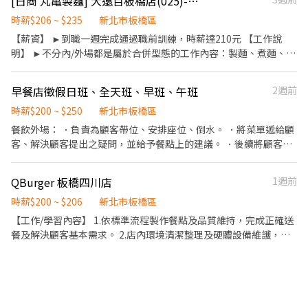
[日商 丸亀製麵] 大遠百板橋店(025)-長期兼職夥伴/廚助/工讀生/彈性排班
時薪$206 ~ $235
新北市板橋區
【薪資】 ►到職一週完成通過職前訓練，時薪達210元 【工作說
明】 ►不分內/外場都是屬於合併型態的工作內容：製麵、煮麵、製
作高湯、洗切食材備料、炸天婦羅、包飯糰、收銀結帳、洗碗、收
拾餐具、環境清潔..等 【工作時間】 ►彈性排班08:30-23:00（面試
早餐店徵假日班、全天班、早班、午班
2週前
時請於主管確認排班時間） 【薪資福利】 1. 提供員工餐 2. 國定假日
雙倍薪 3. 提供優秀同仁績效獎金 4. 久任獎金 5. 生日禮卷 6. 滿年資
時薪$200 ~ $250
新北市板橋區
享特休假 7.福委會福利補助 ★★多項福利歡迎您加入我們★★ 多項
餐飲外場： ．負責為顧客帶位、安排座位、倒水。 ．將菜單遞給顧
福利歡迎您加入我們 總是提供好吃日式餐飲的公司 台灣東利多(丸
客、解決顧客提出之疑問，並給予餐點上的建議。 ．後續將顧客點
亀製麵)
餐訊息通知廚房做餐，或可進行簡易餐飲之料理，如：烤土司或調
配飲料等。 ．於顧客用餐完畢後，負責收拾碗盤與清理環境。 ．並
QBurger 板橋四川店
1週前
負責結帳、收銀等工作。 餐飲內場： ．擔任廚師的助手，處理烹飪
前與烹飪中之準備工作與其他餐廳相關事務。 ．負責洗、剝、削、
時薪$200 ~ $206
新北市板橋區
切各種食材。 ．負責清理工作環境、設備和餐具。 ．準備不同餐點
【工作/學習內容】 1.依標準流程製作餐點及品質維持，完成正確送
所需要的食材。 ．協助測量食材的容量與重量。 ．負責擺盤、打包
餐及解決顧客基本需求。 2.店內環境清潔整理及硬體設備維護，並
外帶服務。
落實門店安全、食品安全等事項。 3.執行開店與打烊相關工作。 4.
學習各工作站內容並通過檢定。 5.協助新進同仁熟悉工作內容。 時
段：05:30-14:30，可彈性排班 ※出勤時數累積滿 180 小時，次月
調升至 $206元。