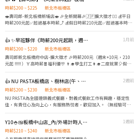
時薪$200 ~ $225
新北市板橋區
🍣壽司郎-新北板橋新埔店🍣 🎉全新開幕🎉🇯🇵擴大徵才🙆‍♀️ 💰平日
時薪200元起✅️超過基本時薪⤴️ 💰假日時薪210元起✅️超過基本時薪
⤴️ 🏅高時薪🧧福利優🎊彈性排班📝 🚈捷運新埔站1分鐘抵達店鋪🚶‍♂️
👨‍🎓學生打工👩‍🎓二度就業🎈假日兼職⭐️ 🎖完善教育訓練🏆無經驗也
👍 ✨早班夥伴《時薪200元起跳，週末再+10元 》🔥【日商壽司郎】新北板橋府中店-早班計時人員⭐️歡迎二度就業、學生實習⭐️」
1月前
可以上手❤️ ⭕招募條件 ✅️良好職前教育訓練，無經驗者也可以加
入！！！ ✅️歡迎開學打工、假日兼職、二度就業、外籍學生、實習
時薪$200 ~ $220
新北市板橋區
簽約。 ✅️彈性排班：09:00~23:00(請於面試時與店長確認班表) ✅️不
壽司郎新北板橋府中店-擴大徵才 🎉時薪200元（週末+10元，210
管是平日早班、週末假日班、放學後打烊班皆有職缺，歡迎直接投
元起 !!!!! ）🏅高時薪🧧福利優🎊 👨‍🎓學生打工👩‍🎓二度就業🎈假日
遞履歷！ ⭕工作內容 ▪外場🎈 帶客入座→介紹、服務→飲料提供
兼職⭐️ 🎁全新設備✨️全新環境🥇 🎖完善教育訓練🏆無經驗也可以上手
→餐具清洗→桌邊結帳→收銀結帳......等。 ▪內場🍣 商品進貨、準
❤️ ⭕招募條件 ✅️良好職前教育訓練，無經驗者也可以加入！！！ ✅️
👍 NU PASTA板橋店、樹林店(午、晚班長期兼職)
2週前
備、整理→餐點製作→提供餐點→餐具清洗→環境整理維護......等。
歡迎開學打工、假日兼職、二度就業、外籍學生、實習簽約。 ✅️彈
▪洗碗區🫧 餐具清洗、環境整理整頓、環境清洗......等。 ✨️在職教育
性排班：08:30~23:30(請於面試時與主管確認班表) ⏰早班時段 9:00
時薪$200 ~ $230
新北市板橋區
訓練完善，無經驗者也OK✨️ ⭕獎金福利 ▪生日禮券！ ▪員工用餐
～19:00 ✅️不管是平日早班、週末假日班、放學後打烊班皆有職缺，
NU PASTA為全國連鎖義式餐廳，對義式餐飲工作有興趣，穩定性
優惠！ ▪不定期活動競賽獎金！ ▪一年4次考核及調薪！！！ ▪加
歡迎直接投遞履歷！ ⭕工作內容 ▪外場 帶客入座→介紹、服務→
佳，有責任心及向上心，有服務熱忱者，歡迎加入。（無經驗可、
班費5分鐘為單位精準計算！ ▪介紹親朋好友入職，期滿可獲得
飲料提供→餐具清洗→桌邊結帳→收銀結帳......等。 ▪內場 商品進
實習可） 【工作地點】 **板橋新埔店：板橋區陽明街56、58號(近
3,000～5,000元獎金！ ⭕企業魅力 ▪「以人為本」注重團隊合作及
貨、準備、整理→餐點製作→提供餐點→餐具清洗→環境整理維
捷運新埔站1號出口350公尺) **板橋亞東店：板橋區南雅南路二段
交流，採納同仁的意見，提升參與感 ▪除學習到日本商業禮儀、衛
Y10🍚🍱板橋中山店_內/外場計時人員【YAYOI彌生軒】
1週前
護......等。 ✨️在職教育訓練完善，無經驗者也OK✨️ ⭕獎金福利 ▪生
144巷2號(近捷運亞東醫院站2號出口250公尺) **樹林北大店：樹林
生知識及專業的烹飪技巧，還可接觸店鋪的經營管理，例如：成本
日禮券！ ▪員工用餐優惠！ ▪不定期活動競賽獎金！ ▪一年4次考
區佳園路三段168號(時薪196起月結現金) 【工作內容】 1.提供客人
時薪$210 ~ $240
新北市板橋區
控管及數據分析等專業知識 ▪升遷快速且制度完善，依努力及成果
核及調薪！！！ ▪加班費5分鐘為單位精準計算！ ▪介紹親朋好友
專業、即時的服務，給予客人美好的用餐感受。 2.遵照標準作業流