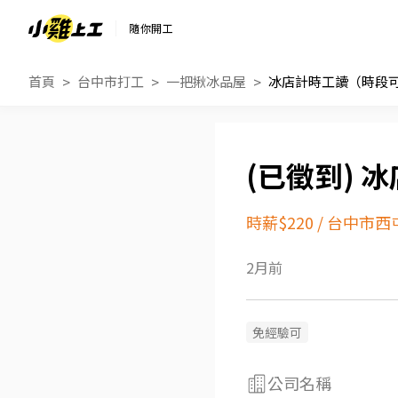
隨你開工
首頁
台中市打工
一把揪冰品屋
冰店計時工讀（時段
冰
時薪$220
/
台中市西
2月前
免經驗可
公司名稱