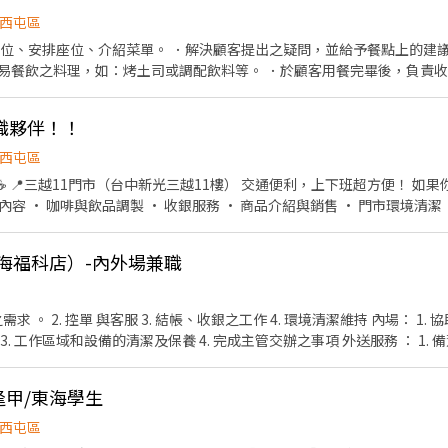
2：00-21：00 10：00-19：00 09:30-20:00 以中晚班為主 有時候需輪早班 請先投遞
西屯區
公司預備火熱展店擴編， 歡迎有服務熱誠且想在餐飲服務業 一展長才的熱
帶位、安排座位、介紹菜單。 ．解決顧客提出之疑問，並給予餐點上的建議
易餐飲之料理，如：烤土司或調配飲料等。 ．於顧客用餐完畢後，負責收
飲內場： ．擔任廚師的助手，處理烹飪前與烹飪中之準備工作與其他餐廳相
清理工作環境、設備和餐具。 ．準備不同餐點所需要的食材。 ．協助測量
職夥伴！！
西屯區
歡與人互
福利品（通過試用期） 💰 國定假日雙倍薪、季獎金、年終獎金 🎓 完善教
海福科店）-內外場兼職
伴獨有年度禮物 沒有經驗也沒關係！ 會有夥伴一步一步陪你學習，只要願意
迎一起成長💚 📍除了三越11門市外，台中地區還有其他門市可選擇，歡迎私訊詢問，
控單 與客服 3. 結帳、收銀之工作 4. 環境清潔維持 內場： 1. 協助備料、事前準備 2. 最完 美
的韓式炸雞及特色料理製作 3. 工作區域和設備的清潔及保養 4. 
/逢甲/東海學生
西屯區