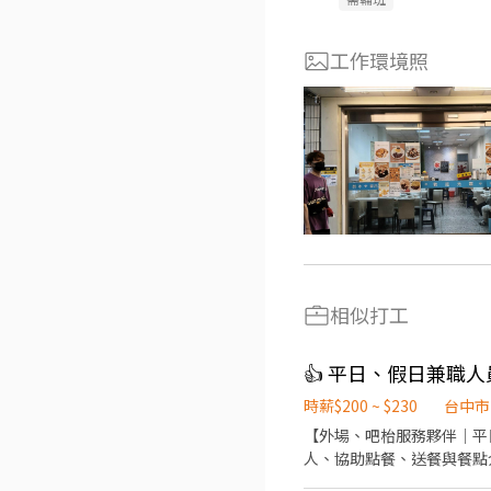
工作環境照
相似打工
👍 平日、假日兼職
時薪$200 ~ $230
台中市
【外場、吧枱服務夥伴｜平日/假日兼職】 台中市南屯區 假日/平日班 11:00–15:00/1
人、協助點餐、送餐與餐點
能力及出勤良好，可配合時