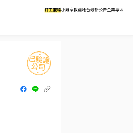
打工兼職
小雞家教
雞地台
最新公告
企業專區