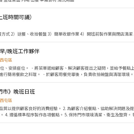
上班時間可議）
方式 2）送餐、收拾餐盤 3）簡單收銀作業 4）開班前製作業與閉店清潔
 早/晚班工作夥伴
西屯區
帶位、安排座位。 ．將菜單遞給顧客、解決顧客提出之疑問，並給予餐點上
進行簡易餐飲之料理。 ．於顧客用餐完畢後，負責收拾碗盤與清理環境。
廚師的助手，處理烹飪前與烹飪中之準備工作與其他餐廳相關事務。 ．負責
和餐具。 ．準備不同餐點所需要的食材。 ．協助測量食材的容量與重量。
門市》晚班日班
西屯區
務品質以提供顧客良好的消費經驗。 2. 為顧客介紹餐點、協助解決問題
帳。 4. 遵循標準程序製作各項餐點。 5. 保持門市環境清潔、衛生及整齊。 
務具有耐心、細心沈穩，樂於透過每日工作提升自我能力及服務品質。 3. 
學習成長。 34100⬆️（不含業績獎金） 勞健保/團保/6%勞退 生日禮/節日