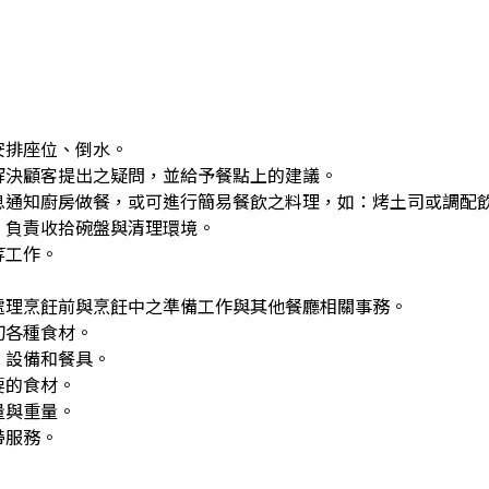
安排座位、倒水。
解決顧客提出之疑問，並給予餐點上的建議。
息通知廚房做餐，或可進行簡易餐飲之料理，如：烤土司或調配
，負責收拾碗盤與清理環境。
等工作。
處理烹飪前與烹飪中之準備工作與其他餐廳相關事務。
切各種食材。
、設備和餐具。
要的食材。
量與重量。
帶服務。