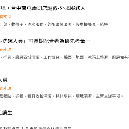
👍 🔶台中鮨旬誠徵-外場，台中南屯壽司店誠徵-外場服務人員🔶長短期皆可
南屯區
上菜、收盤子，酒水服務、外場環境清潔、設桌擺餐具、結帳
👍 ❗️🍣台中鮨旬「誠徵-洗碗人員」可長期配合者為優先考量。（週日、週一店休）
南屯區
、杯具、廚房區域清潔、工作爐台、檯面、地面、冰箱上整潔，廚房備有
人員
西屯區
煮餐點，送餐，餐具收拾清潔，耗材增補，環境清潔，主管交辦事項。
工讀生
餐 整理桌面 內場 出餐 準備食材 清洗用品