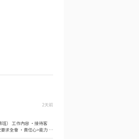
2天前
求全會 ・責任心>能力 ・