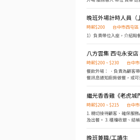
晚班外場計時人員（
時薪$200
台中市西屯區
1）負責帶位入座，介紹點餐
八方雲集 西屯永安店
時薪$200 ~ $230
台中市
餐飲外場： ．負責為顧客
餐訊息通知廚房做餐，或可
作。 餐飲內場： ．擔任
．負責清理工作環境、設備
繼光香香雞《老虎城
務。
時薪$200 ~ $215
台中市
1. 親切接待顧客、確保服
及出餐。 3. 櫃檯收銀、結
趣及熱忱。 2. 對顧客服
主動積極學習。 4. 喜愛團隊合作、願意與工作夥伴一同
晚班兼職/工讀生
禮/門市聚餐 休假制度：月休8-10天（含全年度12天國定假日） （依門市需求輪班，每月更新班表，彈性調整） 上班時段大致上