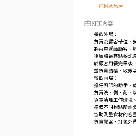
一把揪冰品屋
打工內容
餐飲外場：
負責為顧客帶位、
將菜單遞給顧客、
後續將顧客點餐訊
於顧客用餐完畢後
並負責結帳、收銀
餐飲內場：
擔任廚師的助手，
負責洗、剝、削、
負責清理工作環境
準備不同餐點所需
協助測量食材的容
負責擺盤、打包外