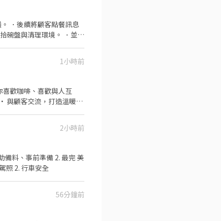
血夥伴加入我們!!
。 ．後續將顧客點餐訊息
拾碗盤與清理環境。 ．並負
關事務。 ．負責洗、剝、
食材的容量與重量。 ．負責
1小時前
育訓練、升遷制度、兼職獎學金
2小時前
一起找到最適合你的工作地點！
完成主管交辦之事項 外送服務 ： 1. 備駕照 2. 行車安全
56分鐘前