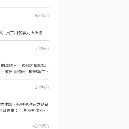
9分鐘前
 5）員工用餐享九折折扣
1小時前
的建議。 ．後續將顧客點
 ．並負責結帳、收銀等工
洗、剝、削、切各種食材。
 ．負責擺盤、打包外帶服
2小時前
及提供建議、有效率地完成點餐
特質需求： 1. 對服務業有興
認真、自律、注重整潔與誠信、
42分鐘前