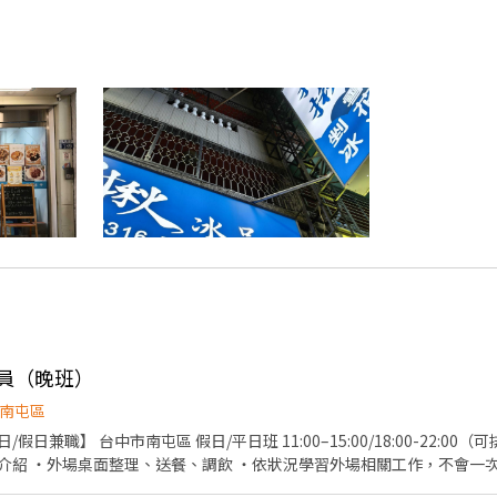
人員（晚班）
南屯區
8:00-22:00（可排班） 工作內容 ・接待客
介紹 ・外場桌面整理、送餐、調飲 ・依狀況學習外場相關工作，不會一次要
數 福利： 除基本勞健保外，另有供餐、飲料/調飲提供，並有不定期聚餐