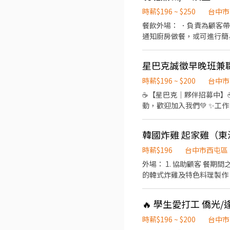
會以下面幾個時段去輪班 13：30-22：30 1
時薪$196 ~ $250
台中市
履歷做初選安排面試， 目前
餐飲外場： ．負責為顧客
通知廚房做餐，或可進行簡
責結帳、收銀等工作。 餐
削、切各種食材。 ．負責
星巴克誠徵早晚班兼
擺盤、打包外帶服務。
時薪$196 ~ $200
台中市
☕️【星巴克｜夥伴招募中】☕️ 📍三越11門市（台中新光三越11樓） 交通便利，上下班超方便！ 如果你喜歡咖啡、喜
動，歡迎加入我們💚 ✨工作內容 • 咖啡與飲品調製 • 收銀服務 • 商品介紹與銷售 • 門市環境清潔 • 與顧客交流，打造溫暖的
咖啡體驗 ✨排班彈性 ✔ 每日5–8小時 ✔ 可依課表、行程提前安排休假 ✔ 配合門市營運彈性排班 ✨夥伴福利 ☕ 上班時間有兩杯免
費飲料 🎁 每月享有員工
韓國炸雞 起家雞（東
🏥 勞健保、團保、健康檢查、各項補助津貼 ⭐ 夥
學，歡
時薪$196
台中市西屯區
外場： 1. 協助顧客 餐期間之需求 。 2. 
🔥 學生愛打工 僑光
時薪$196 ~ $200
台中市