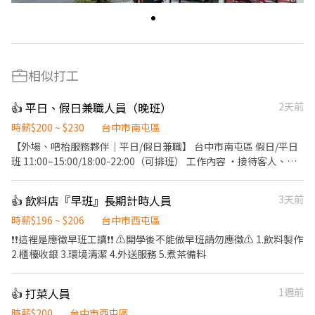
相似打工
👍 平日、假日兼職人員（晚班）
2天前
時薪$200 ~ $230
台中市南屯區
【外場、吧枱服務夥伴｜平日/假日兼職】 台中市南屯區 假日/平日
班 11:00–15:00/18:00-22:00（可排班） 工作內容 ・接待客人、協
助點餐、送餐與餐點介紹 ・外場桌面整理、送餐、調飲 ・依狀況學
習外場相關工作，不會一次要求全會 ・責任心>能力 ・能力及出勤
👍 飲料店『早班』長期計時人員
3天前
良好，可配合時數 福利： 除基本勞健保外，另有供餐、飲料/調飲
提供，並有不定期聚餐
時薪$196 ~ $206
台中市西屯區
❗️❗️這裡是應徵早班工讀❗️❗️ ⚠️開學後不能做早班請勿應徵⚠️ 1.飲料製作
2.櫃檯收銀 3.環境清潔 4.外送服務 5.煮茶備料
👍 打菜人員
1週前
時薪$200
台中市西屯區