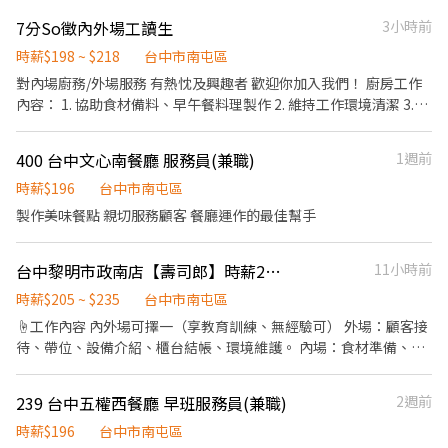
上場：18:00~21:00 ▶時間都有可能會因貨物量多與少做調整 . 教育
我們會依公司的經營成果，規劃員工福利讓夥伴和公司一起成長 1.
訓練(線上上課，有薪水) >>一定要參加 下午場：14:00~17:00、晚
7分So徵內外場工讀生
3小時前
保險制度：勞保、健保、團保(意外險)、職災保險、退休金提撥6%
上場：18:00~21:00
2.休假制度：特休假、育嬰假、陪產假、家庭照顧假、生理假等等
時薪$198 ~ $218
台中市南屯區
3.健康相關：年度員工健檢(不含新進人員體檢) 4.其他：上班免費享
對內場廚務/外場服務 有熱忱及興趣者 歡迎你加入我們！ 廚房工作
用冰淇淋、員工折扣、生日福利、三節禮金(品)、福委會福利
內容： 1. 協助食材備料、早午餐料理製作 2. 維持工作環境清潔 3.團
隊合作，活潑友善的工作氛圍 4.只應徵長期（一年以上），短期勿
試 外場工作內容： 1. 帶位點餐 2. 收桌、結帳、基本清潔 3. 樂於與
400 台中文心南餐廳 服務員(兼職)
1週前
人群相處 4.只應徵長期（一年以上），短期勿試 📌每週彈性排班四
～五天 📌上班時間可依照課表做安排調整 📌時薪$198以上，不定期
時薪$196
台中市南屯區
發放獎金與聚餐活動 📌上班提供美味員工餐（店內販售之餐點） 📌
製作美味餐點 親切服務顧客 餐廳運作的最佳幫手
提供親朋好友，親友價餐點
台中黎明市政南店【壽司郎】時薪205元起．彈性排班．假日班也ok
11小時前
時薪$205 ~ $235
台中市南屯區
☝工作內容 內外場可擇一（享教育訓練、無經驗可） 外場：顧客接
待、帶位、設備介紹、櫃台結帳、環境維護。 內場：食材準備、壽
司等餐點製作、環境清潔與進貨整理。 ☝基本保障/員工福利（依公
司當年度公告，細節於面試補充） ・勞健保及每月提撥勞工退休新
239 台中五權西餐廳 早班服務員(兼職)
2週前
制6% ・加班費(以5分鐘為單位計算) ・員工店內用餐折扣 ・員工在
職教育訓練 ・轉正機會高，職涯規劃完善 ・一年2次考核，通過者
時薪$196
台中市南屯區