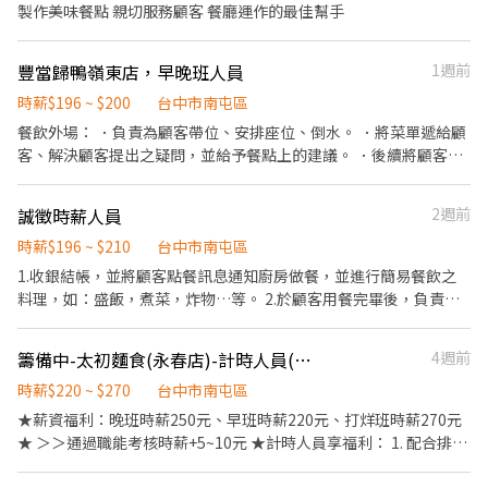
會於7月及1月進行調薪 ・每次調幅為3~10元不等 ・打工度假機會
製作美味餐點 親切服務顧客 餐廳運作的最佳幫手
・店鋪活動及顧客服務競賽等企劃，針對個別或店舖《發放獎
金》。 ・注重團隊合作及交流，採納同仁的意見，提升參與感
豐當歸鴨嶺東店，早晚班人員
1週前
時薪$196 ~ $200
台中市南屯區
餐飲外場： ．負責為顧客帶位、安排座位、倒水。 ．將菜單遞給顧
客、解決顧客提出之疑問，並給予餐點上的建議。 ．後續將顧客點
餐訊息通知廚房做餐，或可進行簡易餐飲之料理， ．於顧客用餐完
畢後，負責收拾碗盤與清理環境。 ．並負責結帳、收銀等工作。 餐
誠徵時薪人員
2週前
飲內場： ．擔任廚師的助手，處理烹飪前與烹飪中之準備工作與其
他餐廳相關事務。 ．負責洗、剝、削、切各種食材。 ．負責清理工
時薪$196 ~ $210
台中市南屯區
作環境、設備和餐具。 ．準備不同餐點所需要的食材。 ．協助測量
1.收銀結帳，並將顧客點餐訊息通知廚房做餐，並進行簡易餐飲之
食材的容量與重量。 ．負責擺盤、打包外帶服務。
料理，如：盛飯，煮菜，炸物…等。 2.於顧客用餐完畢後，負責收
拾碗盤與清理環境。 3.負責清理工作環境、設備和餐具。 4.打包外
帶服務。 5.收店打烊清潔。
籌備中-太初麵食(永春店)-計時人員(早班/晚班)
4週前
時薪$220 ~ $270
台中市南屯區
★薪資福利：晚班時薪250元、早班時薪220元、打烊班時薪270元
★ ＞＞通過職能考核時薪+5~10元 ★計時人員享福利： 1. 配合排
班，每月再加發「全勤獎金800元」 2. 定期聚餐、生日餐卷、春