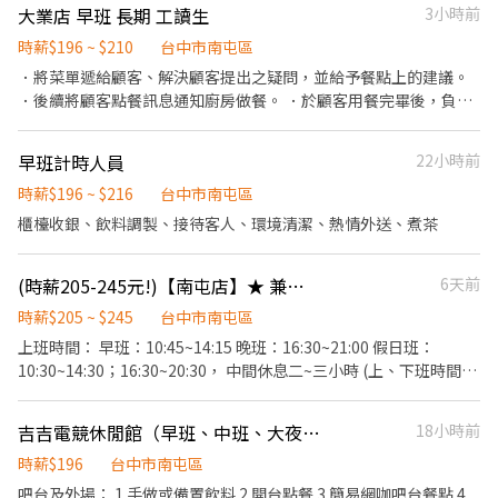
酒、除夕休假、國內旅遊、中秋禮盒、用餐折扣等 【外場工作說
大業店 早班 長期 工讀生
3小時前
明】顧客服務、外場營運、接待引導、環境維護 【內場工作說明】
食材處理、餐點製作、食材保存、環境維護 ▲上班時間(可於面試時
時薪$196 ~ $210
台中市南屯區
面談調整) 早班: 0900-1500、1100-1700 晚班: 1800-2400、1800-
．將菜單遞給顧客、解決顧客提出之疑問，並給予餐點上的建議。
2300 【應徵方式】 1.請先投遞履歷，如通過審核，人資部將通知安
．後續將顧客點餐訊息通知廚房做餐。 ．於顧客用餐完畢後，負責
排面試。 2.若您接獲面試通知，請下載履歷表填妥後，攜帶履歷前
收拾碗盤與清理環境。 ．並負責結帳、收銀等工作。 ．負責清理工
來面試。 履歷下載連結網址: https://reurl.cc/grA9vp
作環境、設備和餐具。 ．準備不同餐點所需要的食材。 ．按照需求
早班計時人員
22小時前
準備小菜。 ．打包外帶。
時薪$196 ~ $216
台中市南屯區
櫃檯收銀、飲料調製、接待客人、環境清潔、熱情外送、煮茶
(時薪205-245元!)【南屯店】★ 兼職內場廚助｜彈性排班｜無經驗可｜復職同仁、寒暑假打工
6天前
時薪$205 ~ $245
台中市南屯區
上班時間： 早班：10:45~14:15 晚班：16:30~21:00 假日班：
10:30~14:30；16:30~20:30， 中間休息二~三小時 (上、下班時間視
各分店營運狀況微調) 💰薪資福利💰 單崗位考核通過: 等級3(平日) +3
元 / 小時 等級4(假日) +7元 / 小時 全崗位通過最高 +40元 / 小時 職務
吉吉電競休閒館（早班、中班、大夜班服務人員）
18小時前
說明： 1.見習起薪：197元/小時 2.每週排班至少須能配合超過15小
時。 3.每週六、日或連續假期至少能配合排班一日。 3.休假須與現
時薪$196
台中市南屯區
場配合排班與協調。 4.通過崗位考核時薪調整 5.見習期最長為90小
吧台及外場： 1.手做或備置飲料 2.開台點餐 3.簡易網咖吧台餐點 4.