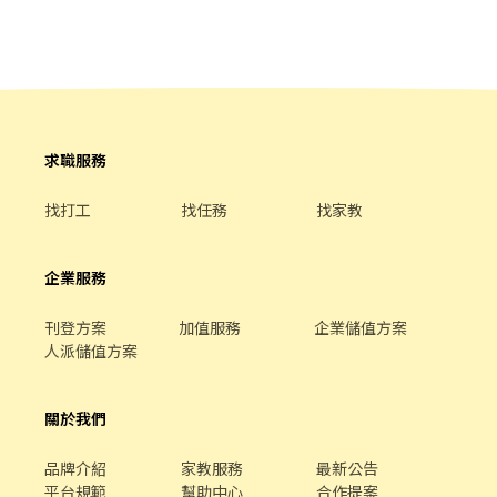
食材保存、環境維護 ▲上班時間(可於面試時面談調整) 早班: 1100-
1700、0900-1500 晚班: 1800-2400 假日班: 1100-1800 【應徵方
式】 1.請先投遞履歷，如通過審核，人資部將通知安排面試。 2.若
您接獲面試通知，請下載履歷表填妥後，攜帶履歷前來面試。 履歷
下載連結網址:https://reurl.cc/grA9vp
求職服務
找打工
找任務
找家教
企業服務
刊登方案
加值服務
企業儲值方案
人派儲值方案
關於我們
品牌介紹
家教服務
最新公告
平台規範
幫助中心
合作提案