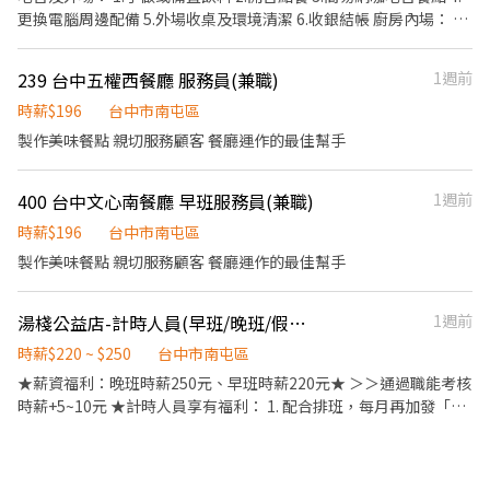
時，經主管評估不適任者，將不留任。 工作崗位： 備料：餐點備
更換電腦周邊配備 5.外場收桌及環境清潔 6.收銀結帳 廚房內場： 1.
製、材料備製、出餐。 三台：煎烤炸物餐點製作、肉品食材處理及
負責洗、剝、削、切各種食材及烹飪前置作業。 2.烹調餐點、送餐
擺盤、小菜食材處裡、出餐。 丼飯：丼飯餐點處理及擺盤、配料食
3.清洗餐具、設備等 4.內外場環境清潔 每天需與同事輪流站內、外
239 台中五權西餐廳 服務員(兼職)
1週前
材處裡、出餐。 炸牛排：炸牛排餐點處理及擺盤、牛肉處理、出
場 不接受固定休六、日
餐。 福利制度： 1.上班供餐 2.員工&親友用餐優惠 3.崗位加給
時薪$196
台中市南屯區
製作美味餐點 親切服務顧客 餐廳運作的最佳幫手
400 台中文心南餐廳 早班服務員(兼職)
1週前
時薪$196
台中市南屯區
製作美味餐點 親切服務顧客 餐廳運作的最佳幫手
湯棧公益店-計時人員(早班/晚班/假日班)
1週前
時薪$220 ~ $250
台中市南屯區
★薪資福利：晚班時薪250元、早班時薪220元★ ＞＞通過職能考核
時薪+5~10元 ★計時人員享有福利： 1. 配合排班，每月再加發「全
勤獎金800元」 2. 定期聚餐、生日餐卷、春酒、除夕休假、國內旅
遊、中秋禮盒、用餐折扣等 【外場工作說明】顧客服務、外場營
運、接待引導、環境維護 【內場工作說明】食材處理、餐點製作、