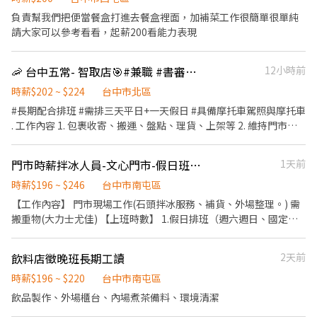
負責幫我們把便當餐盒打進去餐盒裡面，加補菜工作很簡單很單純
請大家可以參考看看，起薪200看能力表現
🦐 台中五常- 智取店🎯#兼職 #書審即上工 #新手友善! - 台中
12小時前
時薪$202 ~ $224
台中市北區
#長期配合排班 #需排三天平日+一天假日 #具備摩托車駕照與摩托車
. 工作內容 1. 包裹收寄、搬運、盤點、理貨、上架等 2. 維持門市作
業區環境、清潔維護作業 3. 智取店為無人商店，有跑點需求(少數區
域除外) (早班/全班)兼職人員每日工作門店會分在3-6間門市排班
門市時薪拌冰人員-文心門市-假日班(秀泰生活台中文心店)
1天前
(晚班)兼職人員每日工作門店會分在1-3間門市排班 (多數區域為2間
以內) 4. 須配合蝦皮店到店工作內容調整 5. 偶爾須配合鄰近有人店
時薪$196 ~ $246
台中市南屯區
門市支援 . 班別：免輪班，選擇一個班別應徵。 🟢早班時間：
【工作內容】 門市現場工作(石頭拌冰服務、補貨、外場整理。) 需
0700-1100/0730-1130/0800-1200/0830-1230 (早班彈性7:00-
搬重物(大力士尤佳) 【上班時數】 1.假日排班（週六週日、國定假
8:30間可到班) 🟢晚班時間：17:30-22:30(彈性延後) ▶時間都有可
日上班） 2.一天4-8小時排班（視門市營運需求） 3.上班時段12-
能會因貨物量多與少做調整 . 薪資待遇 ▶早班時薪 $202H (內含晚班
21（不用殼店，坐公車可） 4.第一週訓練需配合平日約2天課程學習
飲料店徵晚班長期工讀
2天前
額外津貼，視情況延長) ▶晚班時薪 $224H (內含晚班額外津貼，視
(可以安排在平日晚上) 歡迎熱情、健談、愛唱歌有活力活潑想賺外
情況延長) ▶發薪日為隔月15號 ▶只能薪轉本人帳戶，無法領現 ▶
快上班族、高職（高中）學生..... 【培訓規劃】 我們透過每個階段的
時薪$196 ~ $220
台中市南屯區
提供完整線上或實體教育訓練及實體店面實習考核，皆有計薪 . 教育
學習訓練，來創造顧客無與倫比的冰淇淋體驗 1.新進學習訓練(教室
飲品製作、外場櫃台、內場煮茶備料、環境清潔
訓練(線上上課，有薪水) >>一定要參加 下午場：14:00~17:00、晚
課程/實作課程訓練) 2.晉升訓練(時薪娛樂經理培訓課程) 【福利】