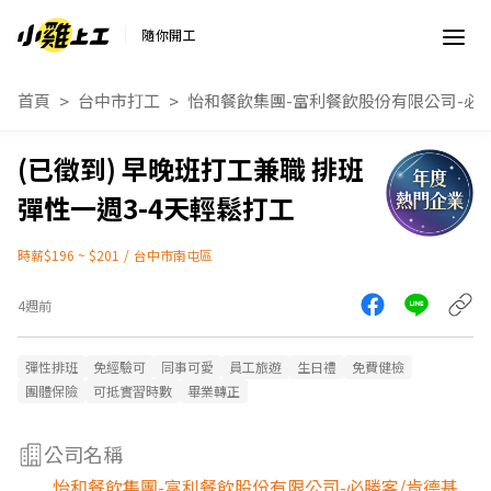
隨你開工
首頁
台中市打工
怡和餐飲集團-富利餐飲股份有限公司-必
早晚班打工兼職 排班
彈性一週3-4天輕鬆打工
時薪$196 ~ $201
/
台中市南屯區
4週前
彈性排班
免經驗可
同事可愛
員工旅遊
生日禮
免費健檢
團體保險
可抵實習時數
畢業轉正
公司名稱
怡和餐飲集團-富利餐飲股份有限公司-必勝客/肯德基