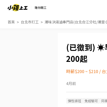
隨你開工
首頁
台北市打工
潮味決湯滷專門店(台北合江分社/潮里小
☀
200起
時薪$200 ~ $210
/
台
4月前
彈性排班
免經驗可
同