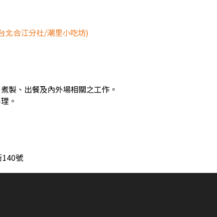
台北合江分社/潮里小吃坊)
、煮製、出餐及內外場相關之工作。
料理。
。
140號