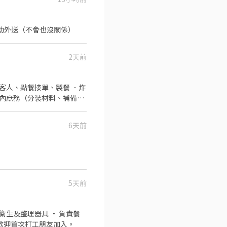
點餐、簡單收銀 5.協助外送（不會也沒關係）
2天前
店內庶務（分裝材料、補備
6天前
5天前
彈性 • 提供免費員工餐點 • 團隊合作氛圍良好 無經驗可，歡迎首次打工朋友加入。