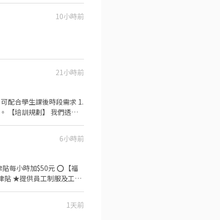
. 偶爾活動包場及藝術課程教
10小時前
接受訓練（需有抗壓性，會嚴格
21小時前
透過
.晉升訓練(時薪娛樂經理培訓
6小時前
：年度員工健檢(不含新進人
貼每小時加$50元 ⭕【福
津貼 ★提供員工制服及工作
點 《外場》:接待服務顧客、
【經營理念】 我們是日本第一
1天前
集團。 我們堅持使用安全及
熱情用心的服務態度、平實