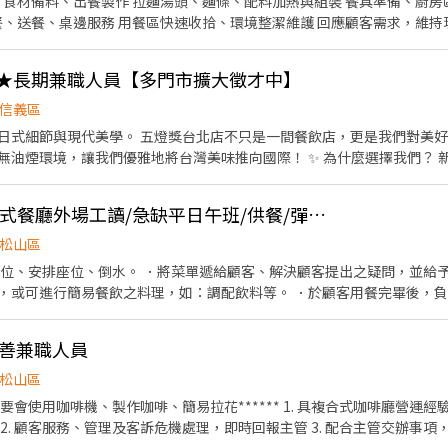
週給班至少3日
飯★長期兼職人員【多門市擴大徵才中】
遷細節將於面試時詳細說明 ◎請赴約面試者，攜帶履歷供主管當場審閱
信義區
只是一間餐飲店，更是我們對美好生活的提案。這裡有最先進
優雅地將台灣美味推向國際！ ​✨ 為什麼選擇我們？ ​新店盛大開幕： 除了深耕已
駐「台北 101」！ ​極致乾淨環境： 顛覆傳統，這可能是你見過最整潔、無油煙
👍 🔥時薪$210起🔥泰式餐廳外場工讀/急缺平日午班/供餐/彈性排班/長期/平日晚班/假日班
 招募資訊 ​工作性質： 內場夥伴（提供多樣化人才培訓，新手也歡
顧客接待 ​維持優雅用餐環境 ​分站式餐點製作（接龍式流暢作業） ​設備維護與
松山區
靈活） ​【 台北 101 美食街 】📍 7/1 隆重登場！ ​早班：
客帶位、安排座位、倒水。 ．將菜單遞給顧客、解決顧客提出之疑問，並給
永康店 】&【 信義店 】 ​午間餐期：10:00 - 14:00 / 10:00 - 17:00 ​晚間
，或可進行簡易餐飲之料理，如：調配飲料等。 ．於顧客用餐完畢後，負
 ．負責清理工作環境、設備和餐具。 ．協助測量食材的容量與重量。 ．
。 ​晉升機制： 晉升為訓練員最高可達 240元/小時！ ​安心保障： 依
： 質感員工制服、員工餐、團體保險、不定期員工聚餐。 ​📩 加入我們 ​如果你對環境有堅
友善兼職人員
驗較少，則依表現從$196起薪，約工作1個月，完全
工作，歡迎跟我們聊聊！
則薪水需於每個月10號（遇假日延後至上
松山區
班日）自行到店領現，謝謝🙏 👏🏽歡迎加入我們泰國🇹🇭狂熱者的大家庭👊❤️
. 顧客服務、管理及客訴危機處理，即時回報主管 3. 配合主管交辦事項，