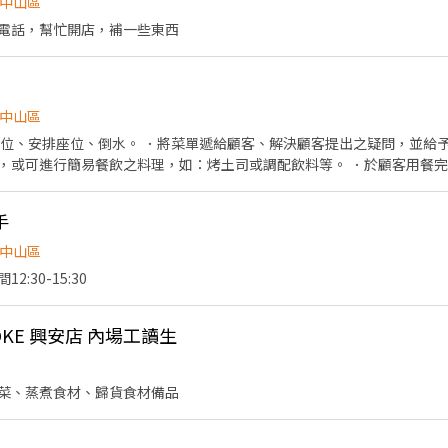
中山區
安全，顧客安心。不論是單獨一人、與家人一起、朋友一起，皆可享受用
電話，幫忙開店，補一些東西
中山區
帶位、安排座位、倒水。 ．將菜單遞給顧客、解決顧客提出之疑問，並給予
，或可進行簡易餐飲之料理，如：烤土司或調配飲料等。 ．於顧客用餐
銀等工作。 餐飲內場： ．擔任廚師的助手，處理烹飪前與烹飪中之準備工
材。 ．負責清理工作環境、設備和餐具。 ．準備不同餐點所需要的食材。
手
外帶服務。
中山區
:30-15:30
POKE 興安店 內場工讀生
菜、蒸煮食材、歸貨食材備品