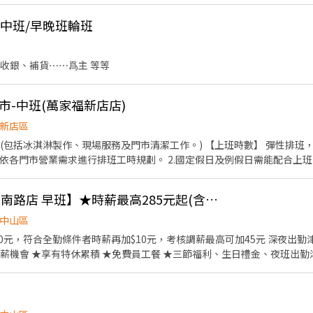
、清潔、產品介紹 5. 協助及完成主管交辦事項 6. 需介紹藝術展品 7
時中班/早晚班輪班
. 能主動維護工作環境 4.有責任感，主動完成工作 5.對工作有興趣且願意
要求） 6. 喜歡及願意接觸寵物 環境優美，輕鬆愉悅
收銀、補貨⋯⋯爲主 等等
市-中班(萬家福新店店)
新店區
現場服務及門市清潔工作。) 【上班時數】 彈性排班，可配合學生課後時段需求 1.
市營業需求進行排班工時規劃。 2.國定假日及例假日需能配合上班。 【培訓規劃】 我們
顧客無與倫比的冰淇淋體驗 1.新進學習訓練(教室課程/實作課程訓練) 2
【すき家 SUKIYA林森南路店 早班】★時薪最高285元起(含全勤) 彈性給班
休假制度：特休假、育嬰假、陪產假、家庭照顧假、生理假等等 3.健康相關
費享用冰淇淋、員工折扣、生日福利、三節禮金(品)、福委會福利
中山區
30元，符合全勤條件者時薪再加$10元，考核調薪最高可加45元 深夜出勤津
薪機會 ★享有特休累積 ★免費員工餐 ★三節福利、生日禮金、夜班出勤
保，6％勞退提撥 ⭕【工作說明】 《內場》:餐點製作、食材備料、進貨盤
活潑有笑容 ★ＳＯＰ專業流程 ★無經驗可 ★提供完善職前教育訓練 ⭕
，我們的理念是"消滅世界的飢餓和貧困"，目標是成為全球第一的連鎖餐飲
作提供美味可口的日本國民美食-牛丼/咖哩，並以舒適衛生的用餐環境、