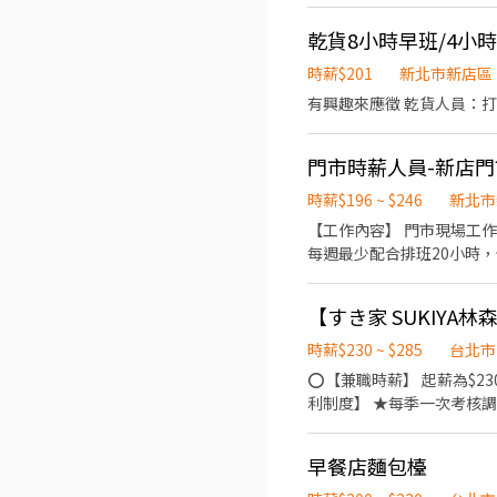
場服務經驗，接待、點餐、送餐
學需要協助 -------------------------------------------- 『期望』 1. 願意主動與人接觸交流，對於藝文、咖啡飲品事物持有熱情
乾貨8小時早班/4小
2. 並且兼具細心與耐心 3
時薪$201
新北市新店區
有興趣來應徵 乾貨人員：打
門市時薪人員-新店門
時薪$196 ~ $246
新北市
【工作內容】 門市現場工作(包括冰淇淋製作、
每週最少配合排班20小時，依各門
每個階段的學習訓練，來創造
課程) 【福利】 我們會依公司的經營成果，規劃員工福利讓夥伴和公司一起成長 1.保險制度：勞保、健保、團保(意外險)、職災
保險、退休金提撥6% 2.
員體檢) 4.其他：上班免
時薪$230 ~ $285
台北市
⭕【兼職時薪】 起薪為$2
利制度】 ★每季一次考核調
鞋 ★年度健檢 ★勞保、健
收銀結帳、環境整潔 ★開朗
早餐店麵包檯
的速食連鎖ZENSHO集團
高品質的食材，當場現點現