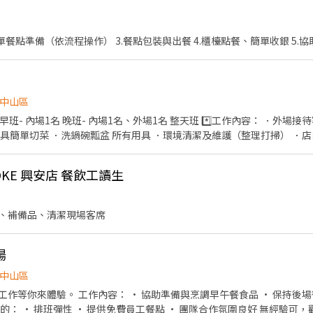
1.餐盒製作、打飯配菜 2.簡單餐點準備（依流程操作） 3.餐點包裝與出餐 4.櫃檯
中山區
班- 內場1名、外場1名 整天班 *️⃣工作內容： ．外場接待客人、點餐接單、製餐 ．炸
具簡單切菜 ．洗鍋碗瓢盆 所有用具 ．環境清潔及維護（整理打掃） ．
4:00（開班） 16:30-20:30（收店班） 整天班（需討
POKE 興安店 餐飲工讀生
 ．上班有供餐 ．不定期獎金 ．不定期員工聚餐 #短期勿試 #長期
、補備品、清潔現場客席
場
中山區
早午餐食品 • 保持後場衛生及整理器具 • 負責餐
點包裝與簡易出餐 我們給你的： • 排班