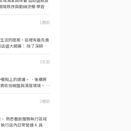
1週前
3天前
食材管理 ​條件加分： 具備
予餐點上的建議。 ．後續將
責收拾碗盤與清理環境。 ．
負責擺盤、打包外帶服務。
法投保、免費年度健康檢查（我
2週前
執行店內日常營運 4. 具外