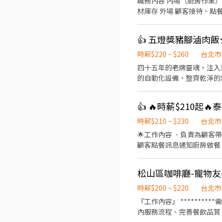
職務內容 內場（廚房作業） 食材備料、出餐製作 拉麵湯頭、麵條、配料加熱與組裝 餐具準備、廚房區域清潔與保養 協助盤點食
材庫存 外場 顧客接待、點餐、送餐、桌邊服務 用餐區快速收拾、環境整潔維護 回應顧客需求，維持現場秩序與動線流暢 學習日
文、日本熱情款待服務文化。 上班時間 A班 11 ：00 - 16 ：00 B班 18：00 - 23：00 C班 23：00 - 02：30 （每
唷） 1. 熱鬧市中心地帶 2. 捷運站 好近好便利 3. 面試倘若通過 可立即安排上工 面試地點： 台北市中正區臨沂街3巷1號 網站參
👍 五燈獎豬腳滷肉
考： https://chikumo-ramen.com/zh-tw/ 面試之際 資歷表現優良者可優先晉升。 歡迎積極挑戰高薪，通過考核持續加薪晉
升。 ◎相關內容與升
時薪$220 ~ $260
台北市
​四十五年的老牌靈魂，注入日式細節與現代美學。 五燈獎台北店不
的自動化設備、整齊乾淨的無油煙環境，讓我們
久的 【永康店】 與 【信義店】，7/1 我們正式進
的餐飲工作空間。 ​科技輔助入職： 多種自動化設備，減輕體力負擔，分工明確讓你輕鬆上手。 ​未來職涯規劃： 品牌正朝向國際
化與多角化經營，這裡不只是餐飲，更有無限職涯可能。 ​📋
迎！） ​主要內容： ​親切
時薪$210 ~ $230
台北市
餐飲經驗者優，但更歡迎有服務熱忱、追求細節的你。 ​⏰ 工作時間（排班
🌟工作內容 ．負責為顧
09:30 - 13:30 ​中班：13:30 - 18:30 ​晚班：18:30 - 22:30 ​【 
顧客點餐訊息通知廚房做餐
餐期：16:45 - 20:30 ​長期兼職標準： 1. 基本配合 6 個月以上。 2. 每月配合總工時 80 小時以上。 ​💰 薪資與福利 ​時薪： 依勞基法
並負責結帳、收銀等工作。
規定起薪，依能力及時數調整
．需要輪流洗碗和備料。 🌟員工福利： 🥩免費供應員工餐、🥤泰奶無限♾️、勞保、健保、勞退金、彈性休假⛱️ 🌟前3天時薪
們比你更在意你的健康）。 ​專屬福利
松山區咖啡廳-寵物
$196，若表現優秀迅速上手，可直接$210。 🌟有經驗或學習快易上手佳。經
持，或想體驗新型態的餐飲
上手後依照表現，通過考核後$210起。 🌟給班時間可以彈性。 🌟若不滿一個月離職，
時薪$200 ~ $220
台北市
『工作內容』 **********需要會使用咖啡機、製作咖啡、簡易拉花****** 1. 具複合式咖啡廳營運經驗， 熟悉餐飲服務執行區域
內服務流程、完善餐飲品質 2