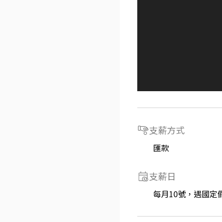
支薪方式
匯款
支薪日
每月10號，遇國定