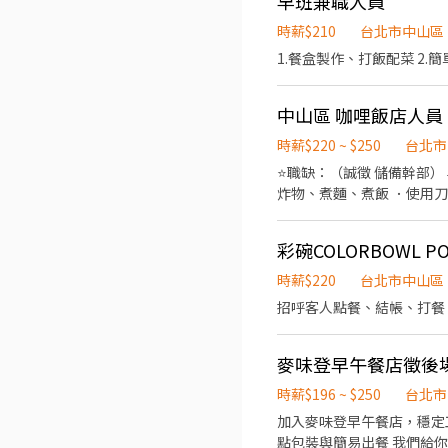
早班兼職人員
時薪$210
台北市中山區
中山區 咖哩飯店人員
時薪$220 ~ $250
台北市
⭐️職缺：（誠徵 儲備幹部） 早班- 內場1名 晚
炸物、煮麵、煮飯 ．使用刀
品、換油⋯等） ．內外場協助 ．偶爾機車外送 *️⃣打工時間 10:00-13:30/1
論） *️⃣支薪💰 每月5號領薪水，可現金或轉帳 ✅有薪3天試用期 ✅我們在徵「細心、用心」的你！ ✅工作做得好、有能力，加薪
彩碗COLORBOWL 
不是問題💰 ✅每月排班 ✅提供制服、帽子 ✅有勞、健保 🔷福利
配合 #早班兼職 #晚班兼職
時薪$220
台北市中山區
招呼客人點餐、結帳、打餐
麥味登早午餐店徵後
時薪$196 ~ $250
台北市
加入麥味登早午餐店，穩定工作等你來體驗。 工作內容： • 協助準備與烹調