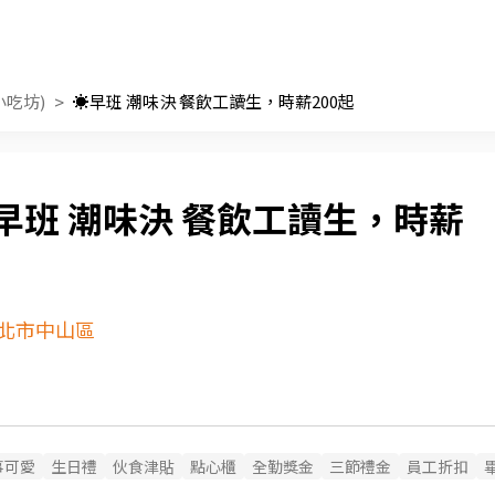
吃坊)
☀️早班 潮味決 餐飲工讀生，時薪200起
️早班 潮味決 餐飲工讀生，時薪
北市中山區
事可愛
生日禮
伙食津貼
點心櫃
全勤獎金
三節禮金
員工折扣