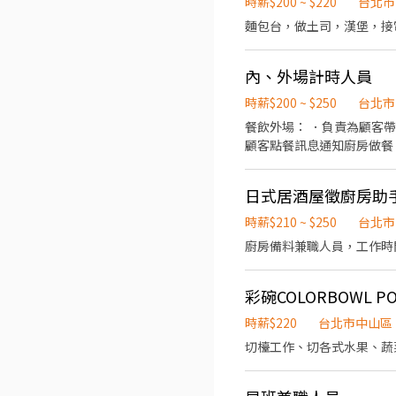
時薪$200 ~ $220
台北市
親民的誠懇價格，強調食品
麵包台，做土司，漢堡，接
內、外場計時人員
時薪$200 ~ $250
台北市
餐飲外場： ．負責為顧客
顧客點餐訊息通知廚房做餐
環境。 ．並負責結帳、收
負責洗、剝、削、切各種食
日式居酒屋徵廚房助
重量。 ．負責擺盤、打包
時薪$210 ~ $250
台北市
廚房備料兼職人員，工作時間12
彩碗COLORBOWL 
時薪$220
台北市中山區
切檯工作、切各式水果、蔬