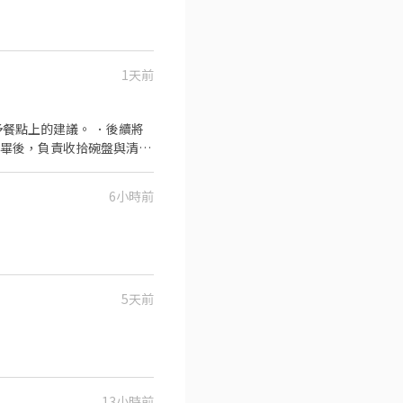
餐的樂趣。
1天前
餐點上的建議。 ．後續將
完畢後，負責收拾碗盤與清理
作與其他餐廳相關事務。 ．
 ．協助測量食材的容量與
6小時前
5天前
13小時前