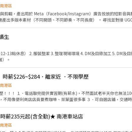
南港區
繫我⭕
產出用於 Meta（Facebook/Instagram）廣告投放的短影音與靜態素材 • 依
（不同開頭、不同節奏、不同長度） • 尋找並對接 UGC 素人/KOC，安排拍攝或索
讀生
指」，跟一般美感型內容創作不同 • 能穩定高產能、快速輸出（每週多版本），重
視速度跟迭代量勝過精緻度 • 能配合方向快速調整，不堅持個人創作風格，以效果導向為主
中午12-13點休息） 2. 服裝整潔 3. 整理現場環境 4. DM及目錄加工 5. DM及
餐）。
薪$226~$284．離家近 ．不限學歷
南港區
！！！ １．電話聊完提供實習期(有薪水)，不然面試老半天你也無法10
，不用像便利商店店員要煮咖啡、茶葉蛋很多事 ３．可自選店鋪，交通時
高 ☆不喜歡算錢跟服務客人可以選智取店，收銀機率少 ☆智取店職缺需有
忠孝東路七段584號1樓) 南港研究店(台北市南港區研究院路二段23號1樓)
★時薪235元起(含全勤)★ 南港車站店
南港區
 ．全班07:00-13:30&17:30-00:00間上6~8小時 ．純假日07:00-12:00(早)/17:30-