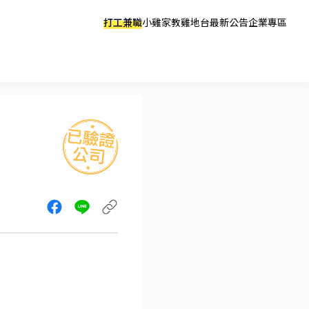
打工兼職
小雞家教
雞地台
最新公告
企業專區