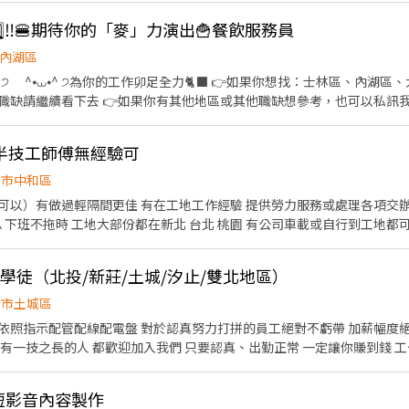
的夥伴收入大概長這樣： 🛵 隨便送送（熟悉路線中）：$40,000 ~ $60,000
️⃣5️⃣‼️🍔期待你的「麥」力演出🍟餐飲服務員
80,000 元 / 月 🔥 拼命努力送（挑戰極限）：$80,000 ~ $180,000 元 
━━━━ ✅ 領薪彈性：每月15號準時發薪（可匯款/領現），亦可配合
內湖區
熱門開缺地點 ── 趕快卡位】 ━━━━━━━━━━━━━━━━━ 台北市、新北
、林口、板橋、永和、中和、新店、三重、新莊、樹林、土城、淡水、信
看下去 👉如果你有其他地區或其他職缺想參考，也可以私訊我唷 .˚⊹ ⁺‧ 【工作內容】
告知小編你想送哪一區，馬上幫你保留就近站點！ ━━━━━━━━━━━━━━━━━ 📩
具、環境清潔維護 🫐 主管交辦事宜 🍉 內外場都會接觸唷 .˚⊹ ⁺‧ 【工作時間】 ‧⁺ ⊹˚. ☀️ 早
寫廠商制式履歷（1分鐘完成，快速安排送審）： 👉https://reurl.cc/
 晚班：16:00 - 23:00 ⭐ 夜班：21:00 - 02:00 ⚠️每間店有缺的時段
分證/詳細地址）錄取前皆可先不填！ ➋加入留言： 👉https://lin.ee
半技工師傅無經驗可

˚. 📌 採排休制（無固定休） 🗓️ 周一至週日皆需排班 🚫 周六、周日可排休不可固定休 .˚⊹
北市中和區
林區中山北路五段602號 👉內湖區 台北西湖店📍台北市內湖區內湖路一段283號 台
 提供勞力服務或處理各項交辦事項 上班時間8：00-17：
安區羅斯福路二段45號 台北麟光店📍台北市大安區
復興二店📍台北市大安區復興南路二段273號 台北光復店📍台北市大安區光復南路
起 師傅$2800起 供餐+水 享勞健保/過年獎金 每個月10日領薪日
號 台北南京五店📍台北市中山區南京東路三段210之1號 👉中正區 林森二店📍台北市中正
📍台北市中正區濟南路二段66號 台北館前店📍台北市中正區館前路8號 
/學徒（北投/新莊/土城/汐止/雙北地區）
👉松山區 台北民生店📍台北市松山區民生東路三段135號 台北民權店
北市土城區
段128號 台北南京二店📍台北市松山區南京東路五段162號 台北南京六
打拼的員工絕對不虧帶 加薪幅度絕對超出你想像 想要靠自己
長的人 都歡迎加入我們 只要認真、出勤正常 一定讓你賺到錢 工作無法指定只去某個地區上
北地區） *歡迎沒有經驗願意吃苦耐勞的人 ， 學習態度比較重要！ *從
店📍台北市文山區新光路二段30號 .˚⊹ ⁺‧ 【超級亮點】 ‧⁺ ⊹˚. 💼 勞保・勞退・
假出缺勤異常者 X
貼 🤝 推薦好友獎金 $600/人 📆 國定假日上班享雙倍薪資💥 .˚⊹ ⁺‧ 【 想聯繫我】 ‧⁺ ⊹˚.
 短影音內容製作
不接受有預支薪水習慣者 歡迎電洽:0955-040-772賴先生 目前公司擴大徵才中，想要靠
你！ ✌️ 或加入 🅻🅸🅽🅴：https://lin.ee/8rsUSDv 🤟 