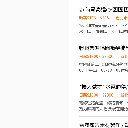
地點(範圍3km內) 在我們這裡
👍 時薪高達👉2️⃣9
（穩定出勤）：$60,000 ~ $
━━━━━━━━━━━━
時薪$196 ~ $295
台北市
━━━━━━━━━━━━━━━━━ 📍 【
🐾小狸花盡心盡力 ^• ᵕ •^ ੭ ^⦁⩊⦁^ ੭為你的工作卯足全力🐈‍⬛ 👉如果你想找：士林區、內湖區、大安區、中山區、中正區、
市各行政區皆有缺額（文山
松山區、信義區、文山區的職缺請繼續
山、內湖...等） 點擊立即應徵，私訊
⊹˚. 🍎 顧客服務 🍌 炸物製餐 🍑 廚
【火速卡位應徵流程】 ➊ 點擊填
班：07:00 - 14:00 🌙
個資僅供廠商審核，敏感欄位（身
輕鋼架輕隔間徵學徒
店 .˚⊹ ⁺‧ 【薪資制度】 ‧⁺ ⊹˚. 💰 在上述時段內，時薪為 $ 225 ~ 240 🪙 若非以上時段，時薪為 $ 196 💰 過00:00 + $ 55 夜班津貼
名+電話 +應徵蝦皮外送」
.˚⊹ ⁺‧ 【 休假制度】 ‧⁺ ⊹
日薪$1800 ~ $3500
新
點】 ‧⁺ ⊹˚. 👉士林區 台北士林店📍台北市士
輕隔間施工（無經驗想學也可以）有做過輕隔間更佳 有在工地工作經驗
北舊宗二店📍台北市內湖區舊宗路一段275號 👉大安區 羅斯福店📍台北市大
00 中午12：00-13：00休息 下班不拖時 工地大部份都在新北 台北 桃園 有公司車載或自行到工地都可 固定休禮拜日 其他天要休
和平東路三段406巷8號 台北
都可提前告知 學徒肯學 老闆都很願意教 學徒$1800起 半技$2300
台北長春店📍台北市中山區長春路172
（可借支）#無日領
區林森南路1號 台北濟南店
*擴大徵才* 水電師傅
園路30-1號 台北南昌店📍台北市中正區南昌路一段149號 
日薪$1600 ~ $2300
新
📍台北市松山區民權東路三
電線管路配置、線路裝修、依照指示配管配線配電盤 對於認真努力
段57號 👉信義區 忠孝四店📍台北市信義區忠孝東路五段522號 台北101店📍台北市信義區市府路45號 台北夢廣場店📍台北市信
努力賺錢的人 想要現在開始有一技之
義區松高路11號 👉文山區 台北興隆店📍台北市文山區興隆路三段54號 台北指南店📍台北市文山區指南路二段67號 台北木新店
班，工程工作就是哪裡有工作往哪裡去！（工作只會在雙
📍台北市文山區木新路三段174號 台北動物園三
水電基礎教起，教你看圖施工， 教你現場施作，教你水電系統 *工具要自費購買 X出勤要正常、不接受一直請
團保 ⛽ 汽機車油資補貼 🔧 汽機車修繕補
電商廣告素材製作 /
☝️ 點選【立即應徵】我會速度回覆