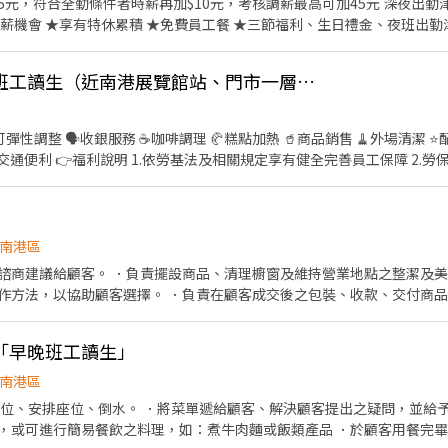
5元，符合全勤條件者時薪再加$10元，考核調薪最高可加45元 深夜出勤津貼每小
薪機會 ★享有特休累積 ★免費員工餐 ★三節福利、生日禮金、夜班出勤
16:15~22:45、18:45~22:45 ．純假日11:30-19:30(早)/14:15-22:45(晚)(實際上班時間依門市安
、食材備料、進貨盤點 《外場》:接待服務顧客、
星巴克南園門市中晚班工讀生（近南港展覽館站、門市一層樓、無廁所）
，我們的理念是"消滅世界的飢餓和貧困"，目標是成為全球第一的連鎖餐飲
作提供美味可口的日本國民美食-牛丼/咖哩，並以舒適衛生的用餐環境、
安全，顧客安心。不論是單獨一人、與家人一起、朋友一起，皆可享受用
.勞保、健保及勞退提撥 3.各式假
 4.團保 5.福委會福利 6.夥伴獨有年度禮物 7.各項補助津貼 ( 結婚、生育..
年健康檢查 5.新品飲品、糕點搶先體驗嚐鮮 6.升遷管道透明且提供學習機會
人交流熱情服務的快來加入我們吧❤️
南港區
諮商建議給顧客。 ．負責擺設商品、清理櫥窗及維持營業地點之整潔及美
作方法，以協助顧客選擇。 ．負責在顧客成交後之包裝、收款、交付商品
情形、盤點貨品存量及撰寫當日業務報表。
「早晚班工讀生」
南港區
帶位、安排座位、倒水。 ．將菜單遞給顧客、解決顧客提出之疑問，並給予
，或可進行簡易餐飲之料理，如：煮牛肉麵或飯類產品 ．於顧客用餐完