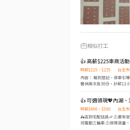
相似打工
👍 高薪$225車商
時薪$215 ~ $225
台北市
內容： 報到登記、停車引導、 人流引導、狀況回報⋯督導交辦
餐休兩次各30分，計薪11小時。） 08/14 星期五 09:00-16:30 $1575 （時薪$225，餐休30分，
09:00-16:30 $1575 （時薪$225，餐休30分，計薪7小時。）
時。） - 自備服裝：
時薪$400 ~ $500
台北市
🛵店到宅配送員🦐 ⚠️
司電動三輪車 ⚠️保障貨量，
有經驗可👉👉👉至門市自