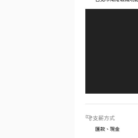
支薪方式
匯款、現金