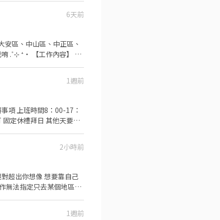
 元 / 月 🛵 乖乖聽話送
6天前
+ 額外加碼獎金！
【每週領薪】，週週有錢花！
義、大同、萬華、松山、中
 ‧⁺
V292KN 🔒 【隱私防線】
不同，應徵時請告知我要應徵哪一區或哪間
/OBnhVN5 私訊留下 ⌜姓
1週前
 ⁺‧ 【上班地
286號 👉中山區
台北公園店📍台北市中正區公
2小時前
店📍台北市松山區南京東路四
1週前
自己雙手賺錢就來吧！
留言「姓名＋電話＋截圖職缺」就能聯