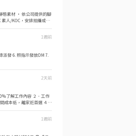
公司提供的腳
1週前
目錄派發 6. 照指示發放DM 7.
2天前
0%了解工作內容 ２．工作
間成本低，離家近首選 ４．
機車 ☆缺額門市： 南港忠
 南港興中店(台北市南港區興
1週前