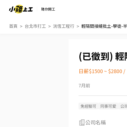
隨你開工
首頁
台北市打工
洸恆工程行
輕隔間接縫批土-學徒-
輕
日薪$1500 ~ $2800
/
7月前
免經驗可
同事可愛
公
公司名稱