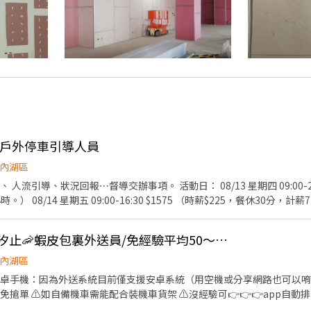
活動戶外停車引導人員
內湖區
事項。 活動日： 08/13 星期四 09:00-21:00 $2655 （時薪$215，
計薪7小時。） 08/15 星期六
 08/16 星期日 09:00-16:30 $1575 （時薪$225，餐休30分，計薪7小
 長袖黑襯衫+黑色長西裝褲+黑色皮鞋 - ⚠️可排多日優先錄取（每日皆可最優先）
👍 可週領現💖內湖、汐止🦐蝦皮包裏外送員/免經驗平均50～80K，公司車
內湖區
要有安卓手機：因為外送系統目前僅支援安卓系統（用空機或分享網路也可以唷
免搶單 ⚠️如自備機車需能配合裝機車貨架 ⚠️沒經驗可👉👉👉app自動
行取貨配送，沒有傳統宅配人事問題 📌 工作內容： ↪︎ 騎機車(自備或公