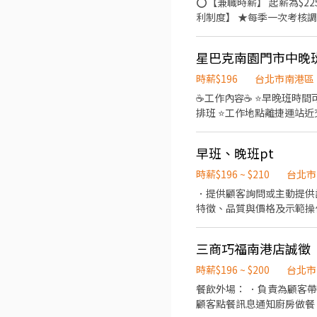
⭕【兼職時薪】 起薪為$22
23:30(晚) 【有人店上班時間&薪水】 兼職－週排3~5天($226/小時) ．早班11:30~17:30 ．午班15:00~19:00 ．晚班
利制度】 ★每季一次考核調
鞋 ★年度健檢 ★勞保、健保，6％勞退提撥 ⭕【工作說明】 《內場》:餐點製作
收銀結帳、環境整潔 ★開朗活潑有笑容 ★ＳＯＰ專業流程 ★無經驗可 ★提供完善職前教育訓練 ⭕【經營理念】 我們是日本第一
的速食連鎖ZENSHO集團
高品質的食材，當場現點現
時薪$196
台北市南港區
親民的誠懇價格，強調食品
☕️工作內容☕️ ⭐️早晚班時間可彈性調整 🗣️收銀服務 ☕️咖啡調理 🥐糕點加熱 🥤商品銷售 🧹外場清潔 ⭐️配合求職者跟門市營運需求
排班 ⭐️工作地點離捷運站近交通便利 👉福利說明 1.依勞基法及相關規定享有健全完善員工保障 2
別(特別假、婚假、產假...等)
伴需求 👉星巴克夥伴獨有福利 1.上班時間享有兩杯免費飲料 2.每月享有員工福利品咖啡豆等 ( 試用期通過者 ) 3.持員工證可享有
早班、晚班pt
全台星巴克員工折扣 4.每
訓、賽事 ❤️喜歡與
時薪$196 ~ $210
台北市
．提供顧客詢問或主動提供
特徵、品質與價格及示範操
當天結束營業前，統計銷售
三商巧福南港店誠徵
時薪$196 ~ $200
台北市
餐飲外場： ．負責為顧客
顧客點餐訊息通知廚房做餐