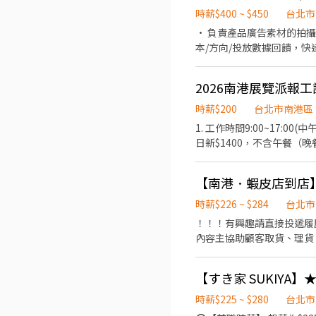
繫上～ 若想參考其他職缺，可以到我的Threads，看更多更多的職缺喔♬ My Threads：tsaipei_ruby https://reurl.cc/7b2vad
時薪$400 ~ $450
台北市
別害羞❌別害怕❌找工作聯
• 負責產品廣告素材的拍攝與剪輯，
本/方向/投放數據回饋，快速產出多版本素材
取素材授權 • 依公司需求快速修改、重剪、調整既有素材 必備條件 • 具備手機拍攝能力，懂基本構圖、光線、穩定運鏡，不需
要專業攝影背景 • 熟練 CapCut／Premiere／Final Cut 任一剪輯軟體，能獨立完成從粗剪到成品 • 對「3 秒黃金開頭」有敏感
2026南港展覽派報工
度，理解電商廣告素材要「讓人停下滑動的手
時薪$200
台北市南港區
1. 工作時間9:00~17:00(
日新$1400，不含午餐（晚
【南港．蝦皮店到店】時
時薪$226 ~ $284
台北市
！！！有興趣請直接投遞履歷
內容主協助顧客取貨、理貨
雙週排班制，排班彈性度很
孝 - 智取店(台北市南港區
【すき家 SUKIYA】
中路28巷3號) 投遞履歷後，可主動聯繫我加速面試 ➤請點選右方連結 https://lin.ee/BWxOAFw ➤或搜尋ʟɪɴᴇ @rftcammy 【智
取店上班時間&薪水】 兼職－週排3~5天($244~$284/小時) ．早班07:00-13:30間上2~5小時 ．晚班17:30-23:30間上2~6
時薪$225 ~ $280
台北市
小時 ．夜班23:30-03:30間上2~4小時