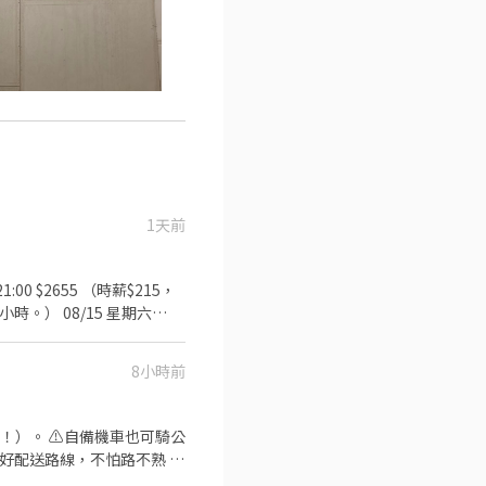
1天前
8小時前
！）。 ⚠️自備機車也可騎公
排好配送路線，不怕路不熟 ⚠️
司車)將包裏從門市配送至買家