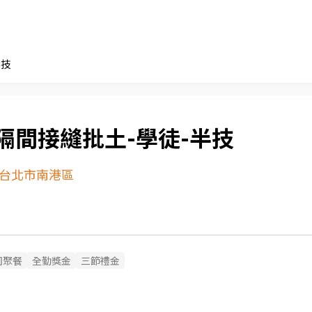
半技
隔間接縫批土-學徒-半技
台北市南港區
司聚餐
全勤獎金
三節禮金