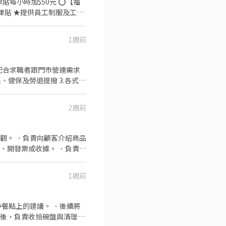
時加$50元 ⭕【福
津貼 ★提供員工制服及工作
排)
1週前
集團。 我們堅持使用安全及
熱情用心的服務態度、平實
餐的樂趣。
.等 ) 8.創造幸福企業，關心夥
2週前
 7.專業咖啡技能課程、培
觀。 ．負責向顧客介紹商品
、開發票或收據。 ．負責在
1週前
餐點上的建議。 ．後續將
畢後，負責收拾碗盤與清理環