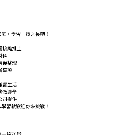
家庭，學習一技之長吧！
面接縫批土
材料
善後整理
辦事項
兼顧生活
邊做邊學
公司提供
心學習就歡迎你來挑戰！
一段70號