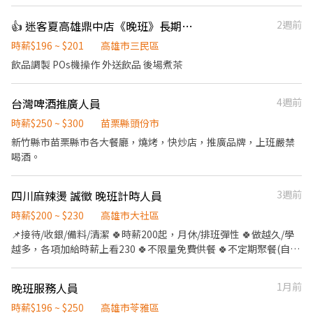
均每日排班6- 8小時 *排班制:09:00-17:00 *月休:8-10天
👍 迷客夏高雄鼎中店《晚班》長期工讀生（寒、暑假短期勿投）
2週前
時薪$196 ~ $201
高雄市三民區
飲品調製 POs機操作 外送飲品 後場煮茶
台灣啤酒推廣人員
4週前
時薪$250 ~ $300
苗栗縣頭份市
新竹縣市苗栗縣市各大餐廳，燒烤，快炒店，推廣品牌，上班嚴禁
喝酒。
四川麻辣燙 誠徵 晚班計時人員
3週前
時薪$200 ~ $230
高雄市大社區
📌接待/收銀/備料/清潔 🍀時薪200起，月休/排班彈性 🍀做越久/學
越多，各項加給時薪上看230 🍀不限量免費供餐 🍀不定期聚餐(自由
參加) 🎉歡迎學生/社會人士加入
晚班服務人員
1月前
時薪$196 ~ $250
高雄市苓雅區