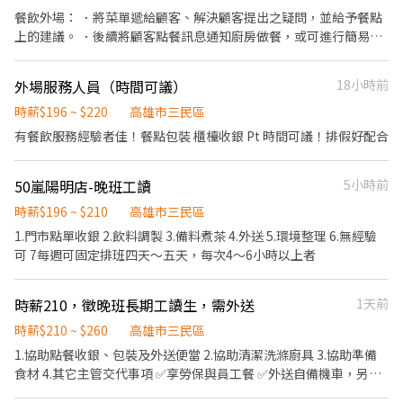
餐飲外場： ．將菜單遞給顧客、解決顧客提出之疑問，並給予餐點
上的建議。 ．後續將顧客點餐訊息通知廚房做餐，或可進行簡易餐
飲之料理， ．於顧客用餐完畢後，負責收拾碗盤與清理環境。 餐飲
內場： ．負責洗、剝、削、切各種食材。 ．負責清理工作環境、設
外場服務人員（時間可議）
18小時前
備和餐具。 ．準備不同餐點所需要的食材。 ．協助測量食材的容量
與重量。 ．負責擺盤、打包外帶服務。
時薪$196 ~ $220
高雄市三民區
有餐飲服務經驗者佳！餐點包裝 櫃檯收銀 Pt 時間可議！排假好配合
50嵐陽明店-晚班工讀
5小時前
時薪$196 ~ $210
高雄市三民區
1.門市點單收銀 2.飲料調製 3.備料煮茶 4.外送 5.環境整理 6.無經驗
可 7每週可固定排班四天～五天，每次4～6小時以上者
時薪210，徵晚班長期工讀生，需外送
1天前
時薪$210 ~ $260
高雄市三民區
1.協助點餐收銀、包裝及外送便當 2.協助清潔洗滌廚具 3.協助準備
食材 4.其它主管交代事項 ✅享勞保與員工餐 ✅外送自備機車，另有
津貼 ✅排班制，固定星期日與國定假日店休 ✅無經驗可 ✅薪資僅供