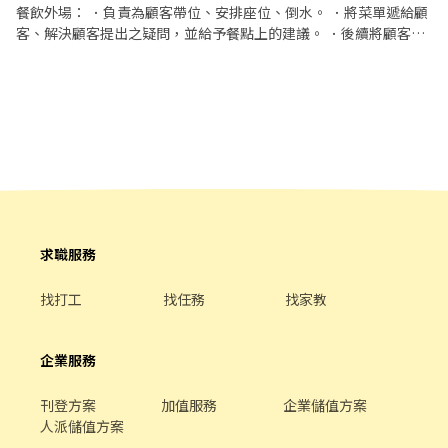
餐飲外場： ．負責為顧客帶位、安排座位、倒水。 ．將菜單遞給顧
客、解決顧客提出之疑問，並給予餐點上的建議。 ．後續將顧客點
餐訊息通知廚房做餐，或可進行簡易餐飲之料理，如：烤土司或調
配飲料等。 ．於顧客用餐完畢後，負責收拾碗盤與清理環境。 ．並
負責結帳、收銀等工作。 餐飲內場： ．擔任廚師的助手，處理烹飪
前與烹飪中之準備工作與其他餐廳相關事務。 ．負責洗、剝、削、
切各種食材。 ．負責清理工作環境、設備和餐具。 ．準備不同餐點
所需要的食材。 ．協助測量食材的容量與重量。 ．負責擺盤、打包
外帶服務。
求職服務
找打工
找任務
找家教
企業服務
刊登方案
加值服務
企業儲值方案
人派儲值方案