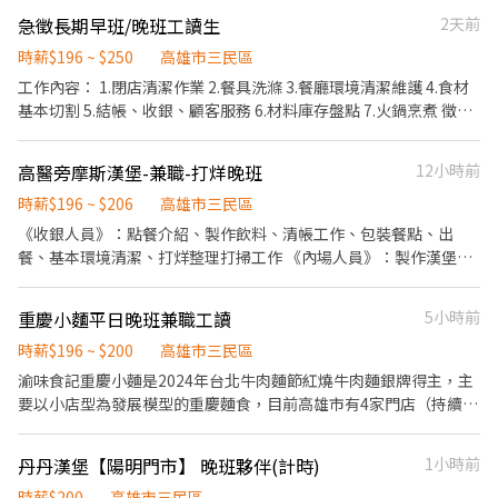
本人帳戶匯款，5號發薪 🌟意者請投遞履歷，謝謝。
急徵長期早班/晚班工讀生
2天前
時薪$196 ~ $250
高雄市三民區
工作內容： 1.閉店清潔作業 2.餐具洗滌 3.餐廳環境清潔維護 4.食材
基本切割 5.結帳、收銀、顧客服務 6.材料庫存盤點 7.火鍋烹煮 徵長
期晚班工讀，有餐飲經驗佳，工作氛圍良好，依表現給予每月績效
獎金，提供當日上班時段午（晚）餐，旺季生意較為忙碌，勿臨時
高醫旁摩斯漢堡-兼職-打烊晚班
12小時前
請假，非誠勿擾。 中班時段歡迎讀夜校的學生 ，或是想兼職的人。
時薪$196 ~ $206
高雄市三民區
《收銀人員》：點餐介紹、製作飲料、清帳工作、包裝餐點、出
餐、基本環境清潔、打烊整理打掃工作 《內場人員》：製作漢堡、
油炸點心、包裝餐點、出餐、食材準備、煮製湯品飲品、基本環境
清潔 整理打掃工作
重慶小麵平日晚班兼職工讀
5小時前
時薪$196 ~ $200
高雄市三民區
渝味食記重慶小麵是2024年台北牛肉麵節紅燒牛肉麵銀牌得主，主
要以小店型為發展模型的重慶麵食，目前高雄市有4家門店（持續展
店中），工作以外場收銀，整潔維護，顧客服務，簡單備料，店面
不大，工作簡單，需求上班時間能當面溝通，歡迎喜愛重慶麵食的
丹丹漢堡【陽明門市】 晚班夥伴(計時)
1小時前
夥伴一起加入渝味食記的團隊
時薪$200
高雄市三民區