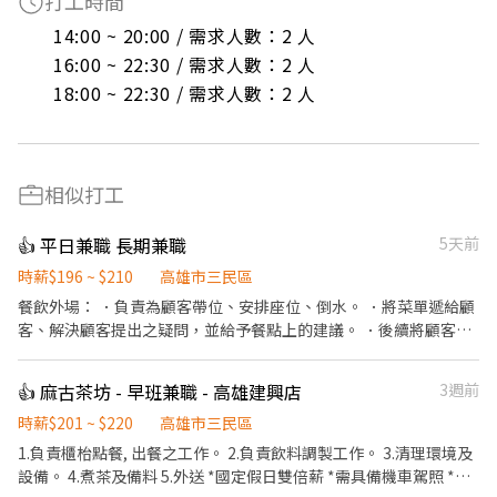
打工時間
14:00 ~ 20:00 / 需求人數：2 人

16:00 ~ 22:30 / 需求人數：2 人

18:00 ~ 22:30 / 需求人數：2 人
相似打工
👍 平日兼職 長期兼職
5天前
時薪$196 ~ $210
高雄市三民區
餐飲外場： ．負責為顧客帶位、安排座位、倒水。 ．將菜單遞給顧
客、解決顧客提出之疑問，並給予餐點上的建議。 ．後續將顧客點
餐訊息通知廚房做餐，或可進行簡易餐飲之料理，如：烤土司或調
配飲料等。 ．於顧客用餐完畢後，負責收拾碗盤與清理環境。 ．並
👍 麻古茶坊 - 早班兼職 - 高雄建興店
3週前
負責結帳、收銀等工作。 餐飲內場： ．擔任廚師的助手，處理烹飪
前與烹飪中之準備工作與其他餐廳相關事務。 ．負責洗、剝、削、
時薪$201 ~ $220
高雄市三民區
切各種食材。 ．負責清理工作環境、設備和餐具。 ．準備不同餐點
1.負責櫃枱點餐, 出餐之工作。 2.負責飲料調製工作。 3.清理環境及
所需要的食材。 ．協助測量食材的容量與重量。 ．負責擺盤、打包
設備。 4.煮茶及備料 5.外送 *國定假日雙倍薪 *需具備機車駕照 *平
外帶服務。