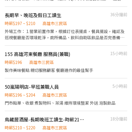
結帳。 2. 加炭火、補炭火、換烤網、桌邊相關服務。 3. 桌面設置、
桌面清潔、店鋪環境清潔。 4. 安排桌位、安排工作項目、顧客服務
長期早、晚班及假日工讀生
36分鐘前
品質維護。 5. 外場相關備貨的維持。 6. 每週排班制，彈性排班無限
制。 午班時間(依現場情況調整) 上班時間：11:30～12:30區間 下班
時薪$197 ~ $210
高雄市三民區
時間：14:00～15:00區間 晚班時間(依現場情況調整) 上班時間：
外場工作： 1.營業前置作業，根據訂位表擺桌，餐具擺設，確認及
17:30～1900區間 下班時間：22:00～23:00區間
巡視餐廳是否環境乾淨，廁所備品、飲料自助區飲品是否完善備妥
2.客人準備進場時於接待區將顧客帶位入座並招呼顧客介紹餐點，
使用平板點餐，客人問題處 理 3.用餐尖峰時間隨時注意客人桌上是
155 高雄河東餐廳 服務員(兼職)
15小時前
否有菜，若桌子太空需立即上前關心並詢問客人是否有漏菜或未上
齊的品項進行追菜或加點。 4.顧客用餐滿意度調查。 5.進行桌邊服
時薪$196
高雄市三民區
務，送餐、收桌、擺桌、環境清潔 6.菜口整理 東坡團隊必具備的態
製作美味餐點 親切服務顧客 餐廳運作的最佳幫手
度 「為自己負責，替別人著想」 與內外場互相配合 培養團隊默契無
不良嗜好、配合度高者優先錄用
50嵐陽明店-早班兼職人員
5小時前
時薪$196 ~ $204
高雄市三民區
門市點單、收銀 煮製物料、茶湯 維持環境整潔 外送 泡製飲品
鳥藏居酒屋-長期晚班工讀生-時薪210-220
18分鐘前
時薪$210 ~ $220
高雄市三民區