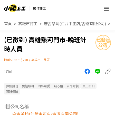
隨你開工
首頁
高雄市打工
麻古茶坊(仁武中正店/古瓏有限公司)
高雄熱河門市-晚班計
時人員
時薪$196 ~ $200
/
高雄市三民區
1月前
彈性排班
免經驗可
同事可愛
點心櫃
公司聚餐
員工折扣
團體保險
公司名稱
麻古茶坊(仁武中正店/古瓏有限公司)