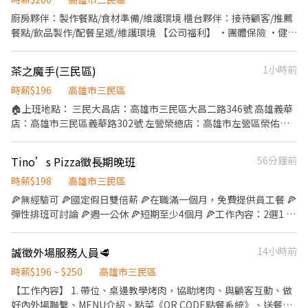
廚房夥伴：製作餐點/食材準備/維護環境 櫃台夥伴：接待顧客/推薦
餐點/飲品製作/配餐呈遞/維護環境 【公司福利】 •團體保險 •健康
檢查(滿1年) •免費員工制服 【丹丹夥伴專屬福利】 •員工優惠餐
(5折) •新品飲品、餐點搶先體驗嚐鮮
茶之魔手(三民區)
1小時前
時薪$196
高雄市三民區
🏠上班地點： 三民大昌店：高雄市三民區大昌二路346號 高雄義華
店：高雄市三民區義華路302號 左營榮總店：高雄市左營區榮佑路
47號 （工作內容） 1.負責櫃枱點餐, 出餐之工作。 2.負責飲料調製
工作。 3.清理環境及設備。 4.外送服務。 5.對餐飲服務工作有熱
Tino’s Pizza徵長期晚班
56分鐘前
忱，具備高度親和力 6.個性積極主動、有責任感、適應力強、抗壓
性佳。 7.排班制。 （保險） 勞保 健保 勞退提撥 團體意外險 （型
時薪$198
高雄市三民區
態） 上班時段：08:30-22:30 休假制度：依公司規定
🍕無經驗可 🍕國定假日雙倍薪 🍕在職滿一個月，免費提供員工餐 🍕
彈性排班可討論 🍕週一公休 🍕短期至少4個月 🍕工作內容：2選1 內
場：製作餐點、分裝食材、清潔、洗碗 外場：服務、送餐、點餐、
清潔 🍕排班時間： 平日晚班、假日整天
誠徵外場服務人員🥩
14小時前
時薪$196 ~ $250
高雄市三民區
【工作內容】 1. 帶位、桌邊教學烤肉，協助烤肉、與顧客互動、做
好內外場聯繫、MENU介紹、點菜《QR CODE點餐系統》、送餐、