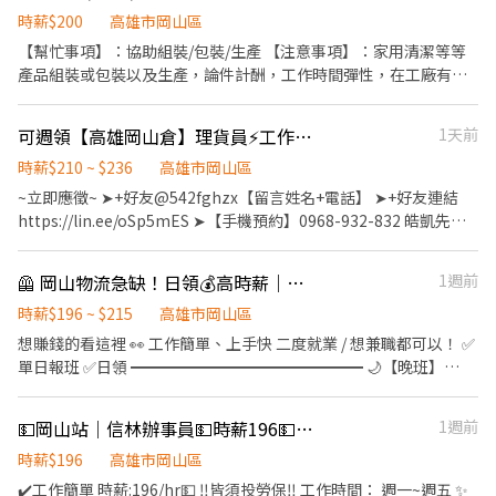
營區自由三路268號1樓 左營自由店 高雄市左營區自由四路457號1
早班時薪：$236 ★揚高堆高機中班時薪：$247-額滿
班：07:00–12:00 （可彈性於 07:00–08:30 間到班） - 🔹 晚班兼
時薪$200
高雄市岡山區
樓 新興八德店 高雄市新興區八德二路68號1樓 梓官梓和店 高雄市梓
➖➖➖➖➖➖➖➖➖➖➖➖➖➖ 【休假制度】：排休制 【工作地點】：高
職： 🌙 晚班：17:30–22:30 (需六日兩天+平日至少2天，可於17:30
【幫忙事項】：協助組裝/包裝/生產 【注意事項】：家用清潔等等
官區梓官路174號1樓 梓官蚵仔寮店 高雄市梓官區中正路192號1樓
雄市岡山區本工一路
- 22:30排班) - 每日會安排 3–6 間門市（依區域與貨量調整） - 💰 薪
產品組裝或包裝以及生產，論件計酬，工作時間彈性，在工廠有營
楠梓壽民店 高雄市楠梓區壽民路70號1樓 楠梓德民店 高雄市楠梓區
資待遇 ・早班：$204／時 ・晚班：$224／時 (含交通津貼） - 📅 發
業的時間，自行安排就好！
德民路1355號1樓 橋頭白樹店 高雄市橋頭區白樹路37號1、2、3、4
薪日：隔月 15 號 💳 僅限薪轉本人帳戶（無現領） - 📚 培訓制度 ・
樓 湖內中正店 高雄市湖內區中正路二段74之6號1樓 苓雅中山店 高
可週領【高雄岡山倉】理貨員⚡工作簡單⚡書審⚡法PW
1天前
完整線上／實體教育訓練 ・實體門市實習與考核 👉 訓練與實習期
雄市苓雅區中山二路392號1、2、3、4樓 苓雅和平店 高雄市苓雅區
間皆有計薪 - 立即應徵:加賴@759vflwo 電話:02-6636-2428#306
時薪$210 ~ $236
高雄市岡山區
和平一路246號1、2、3樓 苓雅廣州店 高雄市苓雅區廣州一街8號1
樓 苓雅建民店 高雄市苓雅區建民路86號與88號1樓 苓雅福德店 高雄
~立即應徵~ ➤+好友@542fghzx【留言姓名+電話】 ➤+好友連結
市苓雅區福德三路51之2號1樓 鳥松學堂店 高雄市鳥松區學堂路86
https://lin.ee/oSp5mES ➤【手機預約】0968-932-832 皓凱先生 -
號1樓 鳳山中崙店 高雄市鳳山區中崙四路32號1樓 鳳山善美店 高雄
----------------------------------------------------------- ⭕工作內
市鳳山區善美路66號1樓 鳳山工協店 高雄市鳳山區工協街81號1、2
容 一般人員：現場作業(加工、驗收、拉貨、派單、盤點、撤版、點
🦺 岡山物流急缺！日領💰高時薪｜立即報班
1週前
樓 鳳山文建店 高雄市鳳山區文建街175號1樓 鼓山美明店 高雄市鼓
貨、點棧板、出貨行政、出貨拉貨、清潔) 包裝員：檢點貨品、品質
山區美明路83號1樓 鼓山西藏店 高雄市鼓山區西藏街209號1、2、
檢查、貨品包裝清點 理貨員：從事物流貨物理貨、揀貨等倉儲理貨
時薪$196 ~ $215
高雄市岡山區
3、4、5樓 三民北平 - 智取店 高雄市三民區北平二街106之1號1樓
作業、倉儲物流各項作業 堆高機手：從事物流貨物理貨、揀貨、捕
想賺錢的看這裡 👀 工作簡單、上手快 二度就業 / 想兼職都可以！ ✅
三民大順 - 智取店 高雄市三民區大順二路612號1、2、3樓 三民孝順
貨等倉儲作業、倉庫貨品堆高機上架作業、倉儲物流各項作業；需
單日報班 ✅日領 ━━━━━━━━━━━━━━━ 🌙【晚班】
- 智取店 高雄市三民區孝順街31號1樓 三民瀋陽 - 智取店 高雄市三
具堆高機操作技術士證照 . ⭕工作時間 早班盤點員、早班上架、早
15:30～結束（依現場單量調整） 💰 時薪$196~215元/H 📦【工作內
民區瀋陽街111之3號1樓 三民義華 - 智取店 高雄市三民區義華路
班驗收員: 05:00~14:00，加班往後1~2H 早班XD理貨
容】 ▪ 理貨 ▪ 疊貨 ▪ 需操作電動拖板車（電拖） 📍【工作地點】
💵岡山站｜信林辦事員💵時薪196💵👉新竹物流
1週前
167號1樓 三民裕誠 - 智取店 高雄市三民區裕誠路119號1、2樓 三民
員:10:00~19:00，加班往後2~4H 早班XD點貨員:11:00~20:00，加班
高雄市岡山區本洲里本工一路 ▬▬▬▬▬▬▬▬▬【快速報名】
鼎山 - 智取店 高雄市三民區鼎山街361號1樓 仁武仁雄 - 智取店 高雄
往後2~4H 中班STD理貨員:15:30~00:30，加班往後2~4H 晚班出貨
▬▬▬▬▬▬▬▬▬ ❤️𝑳𝒊𝒏𝒆 𝑰𝑫：【0965330514 】明熙-Lisa 麗莎
時薪$196
高雄市岡山區
市仁武區仁雄路202號1樓 仁武八德 - 智取店 高雄市仁武區八德一路
拉貨、晚班出貨堆高機手:00:00~09:00，加班往後2~4H ⭕薪資待遇
專員 留言 ✅ 職缺截圖 1對1專人為您服務☺️ 🔥 職缺稀有，手速要
✔️工作簡單 時薪:196/hr💵 ‼️皆須投勞保‼️ 工作時間： 週一~週五 ✨