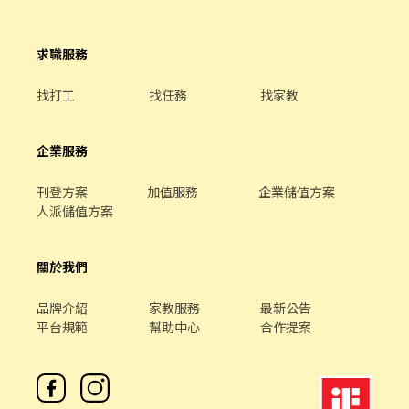
日每天都有場次可報名，多點任您挑選，想賺錢、想運動隨時都有
行政工讀生 #短期 #見紅休👇 👉 查看更多職缺：
⭕️[配合]➜ 訂單大需加班、久坐、久站、部分單位全套無塵服 ⭕️[福
機會。 ・邊賺錢邊健身：適合愛活動、想瘦身的夥伴。穿著可愛布
https://www.chickpt.com.tw/job-k6z0rMroE5pW . 📢**同時招募
利]➜ 三節禮盒、享勞保、健保、團保、勞退6％ ⭕️[休假]➜ 做二休
偶裝與民眾互動，成就感滿分。 ・大方展現自我：只要您覺得可
✨Gogoro✨門市工讀生/長期兼職👇 👉 查看更多職缺：
二或月排休8-10天(視訂單狀況配合加班) ⭕️[內容]➜ MLCC電感元件
求職服務
愛，跳舞、揮手、搞怪、拍照互動都大受歡迎。 📋 招募說明 ・合作
https://www.chickpt.com.tw/job-bAn5EbenG0vW . 📢**同時招
製造生產、組裝、檢驗、測試、包裝 ⭕️[8H月排休8天制] ▃▃▃▼
模式：歡迎短期體驗、長期穩定合作。 ・新手試作：初次報班請註
募 ✨蝦皮寄件店🦐不須跑店! 薪資最高$289!👇 👉 查看更多職缺：
日班：07:00 ~ 15:20 ▼▃▃▃ ▶️薪水：8H月排休8天未加班時薪
找打工
找任務
找家教
明「新人」，可先安排 1～2 小時體驗。 ・適合對象：性格開朗、
https://www.chickpt.com.tw/job-wK20ayW620v9 . 📢**同時招募
$240 ➜ 未加班$42,240 ✴️加班：延時加班3H$322~401/H ➜最高可
喜歡小孩、體力耐力佳者。 ・布偶裝、道具、飲水公司全部提供，
✨蝦皮總部✨辦公室類型: 客服,人事,行政,採購,財務工讀生✨ 👉 查
領【$65,000】 ✅加班：休假加班8H$322~401/H ➜最高可領
自己不用準備任何東西，也不用先付任何費用。 ・全台皆有團隊：
看更多職缺：https://www.chickpt.com.tw/job-G7e5ZVWan5qX .
【$77,000】 ▃▃▃▼中班：15:00 ~ 23:20 ▼▃▃▃ ▶️薪水：8H月
企業服務
桃城義演團服務範圍涵蓋全台灣。除了北北基桃，中彰雲嘉南、高
📢**同時招募 ✨蝦皮總部✨外務/內勤工程類型: 弱電設備工程師、內
排休8天未加班時薪$255 ➜ 未加班$44,880 ✴️加班：延時加班
屏亦有據點，歡迎各地夥伴加入或介紹朋友！ 📝 面試怎麼進行 面試
勤專員、展店業務 兼職/工讀生 👉 查看更多職缺：
3H$342~426/H ➜最高可領【$69,000】 ✅加班：休假加班
就在夜市現場，只需要配合 1 個小時，不用整場，當天就能看到實
刊登方案
加值服務
企業儲值方案
https://www.chickpt.com.tw/job-XDA1QPegemjx . 📢**同時招
8H$342~426/H ➜最高可領【$82,000】 ▃▃▃▼夜班：23:00 ~
際工作的樣子，覺得合適再繼續排班，不勉強。
人派儲值方案
募 ✨大台北區✨內勤辦公類型: 會計,財務,HR專員 #長期人員👇 👉 查
07:20 ▼▃▃▃ ▶️薪水：8H月排休8天未加班時薪$270 ➜ 未加班
看更多職缺：https://www.chickpt.com.tw/job-dqQ0MzW69moJ
$47,520 ✴️加班：延時加班3H$362~451/H ➜最高可領【$73,000】
✅加班：休假加班8H$362~451/H ➜最高可領【$87,000】 ⭕️[12H
關於我們
做二休二制] ▃▃▃▼日班：07:00 ~ 19:00 ▼▃▃▃ ▶️薪水：12H
做二休二時薪$240 ➜ 未加班$36,000 ✅加班：12H做三休一
品牌介紹
家教服務
最新公告
$322~641/H ➜最高可領【$77,000】 ▃▃▃▼夜班：19:00 ~ 07:00
平台規範
幫助中心
合作提案
▼▃▃▃ ▶️薪水：12H做二休二時薪$270 ➜ 未加班$40,500 ✅加
班：12H做三休一$362~721/H ➜最高可領【$79,000】
▬▬▬▬▬▬【應徵找連先生，工作馬上來】▬▬▬▬▬▬ ☎️
0975-798-880 連先生預約(未接聽請傳簡訊姓名+電話+職缺名稱)
☎️ 加入【@jke0989d】截圖詢問，找工作其實可以很快很簡單 ☎️