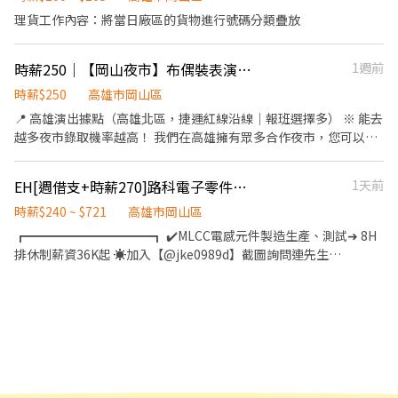
🔹晚班出貨堆高機手（需證照） 基本時薪$236 (196 +專案獎金40)
港鄉里港路172號1、2、3樓 高樹興中 - 智取店 屏東縣高樹鄉興中路
或結業證書🔺 📅【休假制度】排休制，每月 8-9 天休假 📍【工作地
資】: ＝＝＝＝＝＝＝＝＝＝＝＝＝＝＝＝＝＝＝＝＝＝＝＝＝＝ ➡️
理貨工作內容：將當日廠區的貨物進行號碼分類疊放
📌 加班費依基本時薪 $196，依《勞動基準法》規定倍率計算。 📦
250號與252號1樓 台東光明 - 智取店 台東縣台東市光明路137號與
點】🏢 岡山倉：高雄市岡山區本工一路 ✅ 提供 日領 / 週領 超方便‼️
早班盤點員、早班上架、早班驗收員 : $210 早班XD理貨員 : $216 早
工作內容 ✔ 理貨、揀貨、補貨、點貨 ✔ 驗收、盤點、出貨、拉貨 ✔
大同路212巷11號1樓 台東漢中 - 智取店 台東縣台東市漢中街13號1
班XD點貨員 : $210 中班STD理貨員 : $226 晚班出貨拉貨 : $226 晚班
包裝、物流倉儲相關作業 ✔ 堆高機上架作業（需具證照） ✔ 完成主
樓 . . 📌 錄取條件 ✔️ 可接受久站、搬運包裹 ✔️ 平日可配合至少4天、
時薪250｜【岡山夜市】布偶裝表演｜自主報班・無經驗可
1週前
出貨堆高機手 : $236 ➡️高額加班費 : ➡️晚班前2小時:261/H、第3小
管交辦事項 ✨ 無經驗可 ✨ 專人帶領、快速上手 ✨ 工作穩定、長期
周末至少可配合一天 ✔️ 智取店早班: 彈性7:00-8:30間可到班2-5小時
時:326/H 【工作內容】: 理貨員 : 檢貨、理貨、包裝、出貨、加工、
時薪$250
高雄市岡山區
職缺 📅 休假制度 📌 排休制（需配合加班） 🎁福利超有感 💚 勞健保
✔️ 智取店晚班: 實際到班17:30-18:30間，上班時數為2-6小時，一週
上架、退貨、便服上班、走動式作業(依現場工作指派為原則) 【工
勞退6% 💚 團體保險
📍 高雄演出據點（高雄北區，捷運紅線沿線｜報班選擇多） ※ 能去
至少四天可配合到23:30 ✔️ 配合區經排班，不挑日程、可穩定出勤
作時間】: 早班盤點員、早班上架、早班驗收員: 05:00~14:00，加班
越多夜市錄取機率越高！ 我們在高雄擁有眾多合作夜市，您可以根
✔️ 自備機車並具備合法駕駛者 . ‼️ 請特別注意： 🔸本職缺無法以現
往後1~2H 早班XD理貨員:10:00~19:00，加班往後2~4H 早班XD點貨
據交通便利性與個人喜好自行挑選： 🔥 時薪 250 元場地： ・岡
金發薪、亦無提前薪資機制（月底結薪，隔月15號匯款） 🔸務必詳
員:11:00~20:00，加班往後2~4H 中班STD理貨員:15:30~00:30，加
山（高雄市岡山區）｜週一、週五、週六 ・後勁（高雄市楠梓
讀內文，避免私訊重複提問 🔸無法配合排班者請勿投遞，避免雙方
班往後2~4H 晚班出貨拉貨、晚班出貨堆高機手:00:00~09:00，加班
EH[週借支+時薪270]路科電子零件生產員/免輪班免經驗/書審高錄取率快速上工
1天前
區）｜週五、週六 ・大社（高雄市大社區）｜週三、週六 ・楠
困擾 🔸若符合條件但門市未開缺，歡迎完成投遞步驟，填表單等候
往後2~4H 【是否須配合加班】:加班依訂單狀況 【休假制度】: 排休
都（高雄市三民區）｜週日 ・彌陀（高雄市彌陀區） ・興達
時薪$240 ~ $721
高雄市岡山區
顧問通知 . 📩 歡迎透過以下方式應徵，名額有限，額滿即止！ 一起
制 【勞健保.勞退.團保】：有 【工作地點】: 高雄岡山區本工一路
（高雄市茄萣區） ……更多場地無法列舉，請見諒。 ＃主場例外:
加入蝦皮店到店團隊 💪🧡 . 【投遞步驟】 1. 填寫履歷表單：
┏━━━━━━━━━━┓ ✔️MLCC電感元件製造生產、測試➜ 8H
瑞豐夜市時薪196元 🚇 交通：高雄北區，捷運紅線沿線，下課下班
https://reurl.cc/OMgd67 2. 加入顧問官方帳號:
排休制薪資36K起 ☀️加入【@jke0989d】截圖詢問連先生
順路上工。 班表上沒有列出的夜市或場地也能報名嗎？當然可以！
https://lin.ee/3SUeDWM 3. 截圖小G, 告知應徵者「大名/電話/應徵
┗━━━━━━━━━━┛ ✅【艾肯獨家福利】 日班240/H、 中班
只要您有想去的夜市、商圈或適合演出的地點，歡迎主動洽詢，我
蝦皮」, 等候顧問於上班日間(9:00-18:00)聯繫! . - 📢**同時招募 🦐
255/H、夜班270/H ✅【艾肯獨家福利】 書審即可快速上工不用等
們都可以為您協調排班，讓您在最熟悉、最方便的地方工作。 🌟 工
全台蝦皮店到店門市人員，時薪最高 $350！** 👉 查看更多職缺：
✅【艾肯獨家福利】 冷氣廠房、環境乾淨、工作簡單 ✅【艾肯獨家
作亮點：傳遞幸福與正能量 ・自主報班制：上班時間與地點由您決
https://www.chickpt.com.tw/job-Gqe03dgJZm32 - 📢**同時招
福利】 廠內免費汽車、機車停車場 ✅【艾肯獨家福利】 任職期滿、
定，依每週行程、體力狀況靈活報名，享受真正的「工作自由」。
募 ✨夜貓族看這邊! 🐱蝦皮夜班智取店🦐薪資最高$299! #長期兼職 #
表現良好有轉正機會 ✅【艾肯獨家福利】 每月享有週借支、月借支
・新手友善機制：擔心體力不支？沒關係！新人可先報名 1～2 小時
須跑點 👉 查看更多職缺：https://www.chickpt.com.tw/job-
服務 ✅【工作地點】 高雄市路竹區民治路(路竹科學園區) ▃▃▃▼
嘗試看看，確認適應後再開始長期排班。 ・天天有場次：週一至週
k6z0rdZXe1pW . 📢**同時招募 ✨Gogoro✨台北/龜山 MIS/IT 資訊
職缺重點 ▼▃▃▃ ⭕️[條件]➜ 免經驗、免學歷、固定班免輪班