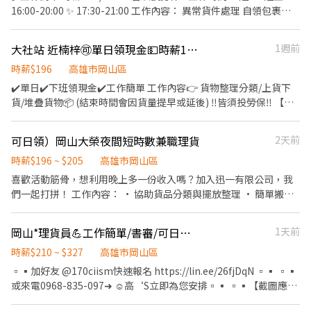
328號1樓 仁武永仁 - 智取店 高雄市仁武區永仁街209號1樓 前金新
早班盤點員196+14=$210 早班上架員196+14=$210 早班驗收員
快！
16:00-20:00 ✨ 17:30-21:00 工作內容： 異常貨件處理 自領包裹整
盛 - 智取店 高雄市前金區新盛二街89號1樓 前鎮天山 - 智取店 高雄
196+14=$210 早班XD理貨員196+20=$216 早班XD點貨員
理與查詢 須熟悉電腦基本操作 --------------------------------------
市前鎮區天山路20巷4號1樓 前鎮永豐 - 智取店 高雄市前鎮區永豐路
196+14=$210 中班STD理貨員196+30=$226 晚班出貨拉貨
---------------------------- 聯絡時間： 平日白天 請撥打
103號1樓 前鎮草衙 - 智取店 高雄市前鎮區草衙二路439號1樓 大寮
196+30=$226 晚班出貨堆高機手196+40=$236 ⭕休假制度 排休制
大社站 近楠梓🉑單日領現金💵時薪196【新竹物流｜信林晚班理貨員】
1週前
0933788078 人資 假日及晚上 請撥打0966414357林主任 、
高英 - 智取店 高雄市大寮區鳳林三路45號1樓 大寮鳳屏 - 智取店 高
⭕工作地點 高雄市岡山區本工一路00號 ----------------------------
0938030796林經理 加好友：@256fozgy
時薪$196
高雄市岡山區
雄市大寮區鳳屏一路520號1樓 大寮鳳林 - 智取店 高雄市大寮區鳳林
-------------------------------- ~立即應徵~ ➤+好友
✔️單日✔️下班領現金✔️工作簡單 工作內容👉 貨物整理分類/上貨下
四路210號1樓 大樹九大 - 智取店 高雄市大樹區九大路165號1樓 大
@542fghzx【留言姓名+電話】 ➤+好友連結
貨/堆疊貨物📦 (結束時間會因貨量提早或延後) ‼️皆須投勞保‼️ 【工
社中山 - 智取店 高雄市大社區中山路463號1樓 小港大業 - 智取店 高
https://lin.ee/oSp5mES ➤【手機預約】0968-932-832 皓凱先生
作時段】 晚班(💵可下班領現金) 16:00 - 20:00 17:30~21:00 --------
雄市小港區大業北路148號1樓 小港山明二 - 智取店 高雄市小港區山
---------------------------------------------------------- 聯絡時
明路387號1樓 小港桂園 - 智取店 高雄市小港區桂園路68號1樓 岡山
可日領）岡山大榮夜間短時數兼職理貨
2天前
間： 平日白天 請撥打 0933788078 人資 假日及晚上 請撥打
公園二 - 智取店 高雄市岡山區公園西路二段114號1樓 岡山大德 - 智
0966414357 林主任、0938030796林經理
時薪$196 ~ $205
高雄市岡山區
取店 高雄市岡山區大德一路118號1樓 左營富民 - 智取店 高雄市左
營區富民路456號1樓 左營左大 - 智取店 高雄市左營區左營大路249
喜歡活動筋骨，想利用晚上多一份收入嗎？加入迅一有限公司，我
號1、2樓 左營榮總 - 智取店 高雄市左營區榮總路267號1樓 彌陀中
們一起打拼！ 工作內容： • 協助貨品分類與擺放整理 • 簡單搬運
山 - 智取店 高雄市彌陀區中山路71號1樓 新興林森 - 智取店 高雄市
貨物，維持倉庫整潔 • 按指示完成進出貨紀錄 • 支援現場臨時交
新興區林森一路190號1樓 旗山延平 - 智取店 高雄市旗山區延平一路
辦的簡易事項 我們給你的： • 彈性短時數排班，超適合學生與兼職
岡山*理貨員💪工作簡單/書審/可日領/可週領/高薪-中FF
1天前
172號1樓 旗津洲三 - 智取店 高雄市旗津區中洲三路223號1樓 林園
• 有團隊夥伴照顧，新人也不怕 • 無壓職場氣氛 沒有經驗也能上
田厝 - 智取店 高雄市林園區田厝路23號1樓 梓官赤崁南 - 智取店 高
手，歡迎成為我們的超給力新夥伴！
時薪$210 ~ $327
高雄市岡山區
雄市梓官區赤崁南路88號1樓 楠梓後昌 - 智取店 高雄市楠梓區後昌
▫️▪️加好友 @170ciism快速報名 https://lin.ee/26fjDqN ▫️▪️ ▫️▪️
路171號1樓 楠梓楠新 - 智取店 高雄市楠梓區楠梓新路212號1樓 楠
或來電0968-835-097➜ ☺️高‘S立即為您安排▫️▪️ ▫️▪️【截圖應徵
梓清平 - 智取店 高雄市楠梓區清平街70號1樓 楠梓莒光 - 智取店 高
職缺+姓名+電話】▫️▪️ ▫️▪️【面試需預約，如無預約現場皆不面
雄市楠梓區後昌路662之1號1、2樓 橋頭仕豐 - 智取店 高雄市橋頭區