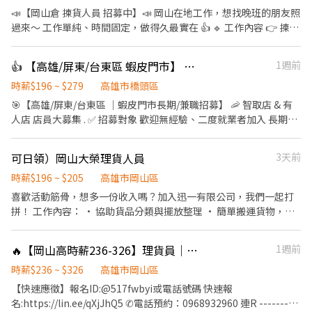
📣【岡山倉 揀貨人員 招募中】📣 岡山在地工作，想找晚班的朋友照
過來～ 工作單純、時間固定，做得久最實在 👍 🔹 工作內容 👉 揀
貨、疊貨（需配合搬重物） 🔹 上班時段（含休息時間，不計薪）
15:30～作業完成 ⭐️需會電動拖板車 💰 薪資：$300／小時 💵 可日領
👍 【高雄/屏東/台東區 蝦皮門市】 🦐蝦皮店到店 蝦皮智取門市 早/晚/輪/假日班長期/兼職招募
1週前
&週領！ 📍 上班地點 高雄市岡山區本工一路
▬▬▬▬▬▬▬▬▬【快速報名】▬▬▬▬▬▬▬▬▬ ❤️ 𝑳𝒊𝒏𝒆 🆔：
時薪$196 ~ $279
高雄市橋頭區
@796hjnnn 明熙－Molly 茉莉
🎯【高雄/屏東/台東區 ｜蝦皮門市長期/兼職招募】 🦐 智取店 & 有
人店 店員大募集 . ✅ 招募對象 歡迎無經驗、二度就業者加入 長期兼
職，非短期打工 . 👥 招募類型 1｜有人店店員 工作內容： 🔸 包裹收
寄、搬運、盤點、理貨 🔸 商品銷售、上架補貨、收銀結帳 🔸 店內
可日領）岡山大榮理貨人員
3天前
環境維護 🔸 支援調店、門市互助 ⚠️ 可能支援同區門市，須有合法
機車通勤工具。 . 排班方式： 📍長期輪班 (每日 8 小時) 🔸早班：
時薪$196 ~ $205
高雄市岡山區
11:00 – 19:30 🔸晚班：14:15 – 22:45 . 📍兼職時段： 🔸早班 (6 小
喜歡活動筋骨，想多一份收入嗎？加入迅一有限公司，我們一起打
時)：11:00 – 17:30 🔸午班 (4 小時)：15:00 – 19:00（全省部分門市
拼！ 工作內容： • 協助貨品分類與擺放整理 • 簡單搬運貨物，維
特定開缺，請內洽顧問確認） 🔸晚班 (6 小時)：16:15 – 22:45 . -- 👤
持倉庫整潔 • 按指示完成進出貨紀錄 • 支援現場臨時交辦的簡易
招募類型 2｜智取店店員 工作內容： 🔸 包裹搬運、理貨 🔸 店內清
事項 我們給你的： • 彈性短時數排班，超適合學生與兼職 • 有團
🔥【岡山高時薪236-326】理貨員｜可日領｜免經驗｜書審快速上工
1週前
潔維護 🔸 支援調店，接受跳店安排 🔸 提供完整教育訓練與實習機
隊夥伴照顧，新人也不怕 • 無壓職場氣氛 沒有經驗也能上手，歡迎
會 . 排班方式： 📍智取早班：07:00-12:00/07:30-12:30 (彈性7:00-
成為我們的超給力新夥伴！
時薪$236 ~ $326
高雄市岡山區
8:30間可到班2-5小時) 📍智取早班：08:00-13:00/08:30-13:30 (彈
【快速應徵】報名ID:@517fwbyi或電話號碼 快速報
性7:00-8:30間可到班2-5小時) 📍智取午班：15:00 – 19:00 (全省部
名:https://lin.ee/qXjJhQ5 ✆電話預約：0968932960 連R ----------
分門市特定開缺，請內洽顧問確認) 📍智取晚班：17:30 – 23:30 (實