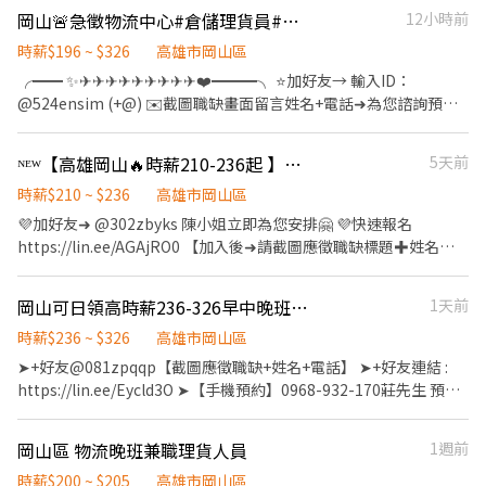
試】▫️▪️ ▫️▪️❌求職免收費❌絕無詐騙┃⭕️免費諮詢⭕️安心上工
仕豐南路26號1樓 湖內中華 - 智取店 高雄市湖內區中華街120號1樓
岡山🚨急徵物流中心#倉儲理貨員#高薪196-236🔥可日週領#無經驗可-早中夜班
12小時前
▫️▪️ ------------------------------------------------------------ ⭕
燕巢中民 - 智取店 高雄市燕巢區中民路457號1、2樓 苓雅廣西 - 智
工作內容 倉儲人員：行政/驗收/包裝/理貨 堆高機手：堆高機操作
時薪$196 ~ $326
高雄市岡山區
取店 高雄市苓雅區廣西路94號1樓 苓雅福德二 - 智取店 高雄市苓雅
⭕工作時間 岡山倉 早班XD理貨員:10:00~19:00，加班往後2~4H 中
╭━━ ✨✈✈✈✈✈✈✈✈✈❤️━━━╮ ⭐️加好友→ 輸入ID：
區福德一路75號1樓與75之1號2樓 高雄苓雅 - 智取店 高雄市苓雅區
班STD理貨員:15:30~00:30，加班往後2~4H 晚班出貨拉貨、晚班出
@524ensim (+@) ✉️截圖職缺畫面留言姓名+電話➜為您諮詢預約
苓雅一路313號1樓 茄萣仁愛 - 智取店 高雄市茄萣區仁愛路二段70號
貨堆高機手:00:00~09:00，加班往後2~4H ⭕薪資待遇 岡山倉(皆是
點選網址立即 ✨歡迎聊聊 : https://lin.ee/MqHuuDE ⭐️預約諮詢☎️
1樓 路竹中和 - 智取店 高雄市路竹區中和街306號1樓 阿蓮和平 - 智
排休制、要配合加班) 早班XD理貨員*7 (早班理貨-排休)
℡ 0968-932-173 湯‘S ╰━━✨✈✈✈✈✈✈✈✈✈✈✈✈ ━━━╯
取店 高雄市阿蓮區和平路97號1樓 鳥松中正 - 智取店 高雄市鳥松區
ᴺᴱᵂ【高雄岡山🔥時薪210-236起 】徵理貨小夥伴📦班別任選📦可預支📦GJ
5天前
196+20=$216 中班STD理貨員*5 (中班理貨-排休) 196+30=$226 晚
📍工作地點｜高雄市岡山區本工一路 🔥 多班別任選｜固定班別 🔥
中正路128號1樓 鳳山五甲三 - 智取店 高雄市鳳山區五甲三路103巷
班出貨拉貨*2 (晚班一般-排休) 196+30=$226 晚班出貨堆高機手
無經驗可｜專人帶領 🔥 長期穩定｜快速安排面試
時薪$210 ~ $236
高雄市岡山區
6號1樓 鳳山五甲二 - 智取店 高雄市鳳山區五甲一路532號1樓 鳳山
*1(晚班一般堆高機-排休) 196+40=$236 ⭕休假制度 排休制 ⭕工作
━━━━━━━━━━━━━━ 📌 招募職缺 ✅ 早班盤點員 ✅ 早班
仁愛 - 智取店 高雄市鳳山區仁愛路63號1樓 鳳山八德 - 智取店 高雄
💜加好友➜ @302zbyks 陳小姐立即為您安排🤗 💜快速報名
地點 高雄市岡山區本工一路**號
上架員 ✅ 早班驗收員 ✅ 早班 XD 理貨員 ✅ 早班 XD 點貨員 ✅ 中班
市鳳山區八德路246之2號1樓 鳳山文龍 - 智取店 高雄市鳳山區文龍
https://lin.ee/AGAjRO0 【加入後➜請截圖應徵職缺標題✚姓名✚
STD 理貨員 ✅ 晚班出貨拉貨員 ✅ 晚班出貨堆高機手（ 需具堆高機
東路269號1樓 鹽埕大智 - 智取店 高雄市鹽埕區大智路120號1、2樓
電話✚居住地區】 ＝＝＝＝＝＝＝＝＝＝＝＝＝＝＝＝＝＝＝＝＝
證照） ⏰ 工作時間 ☀️ 早班盤點／上架／驗收 05:00－14:00 /(需配
新鼓山文信 - 智取店 高雄市鼓山區文信路860號1樓 鼓山九如 - 智取
＝＝＝＝＝ 💥💥【超人氣理貨工作開缺啦！】💥💥 🔧【工作內容】
岡山可日領高時薪236-326早中晚班理貨員/無經驗可/書審/高雄1-KO
1天前
合加班 1～2 小時） 📦 早班 XD 理貨員 10:00－19:00 /（需配合加班
店 高雄市鼓山區九如四路728號1、2、3樓 鼓山華泰 - 智取店 高雄
從事物流貨物理貨、揀貨等倉儲理貨作業、倉儲物流各項作 (依現場
2～4 小時） 📋 早班 XD 點貨員 11:00－20:00 （需配合加班 2～4 小
市鼓山區華泰路256號1樓 內埔學人 - 智取店 屏東縣內埔鄉學人路
指派工作內容為主) ⏰【工作時間 / 薪資】加班往後1~2H 早班盤點
時薪$236 ~ $326
高雄市岡山區
時） 🌙 中班 STD 理貨員 15:30－00:30/（需配合加班 2～4 小時）
755號1、2、3樓 南州仁里 - 智取店 屏東縣南州鄉仁里路19之7號1
員、早班上架、早班驗收員: 05:00~14:00 ➤196+14=$210 早班XD
➤+好友@081zpqqp【截圖應徵職缺+姓名+電話】 ➤+好友連結 :
🌃 晚班出貨拉貨／堆高機手 00:00－09:00 / （需配合加班 2～4 小
樓 屏東廣東二 - 智取店 屏東縣屏東市廣東路197號1樓 屏東棒球 - 智
理貨員:10:00~19:00 ➤ 196+20=$216 早班XD點貨員:11:00~20:00 ➤
https://lin.ee/Eycld3O ➤【手機預約】0968-932-170莊先生 預
時） 💰 薪資待遇 🔹早班盤點員／上架員／驗收員 🔹早班 XD 點貨員
取店 屏東縣屏東市棒球路102號1樓 新園仙吉 - 智取店 屏東縣新園
196+14=$210 中班STD理貨員:15:30~00:30 ➤ 196+30=$226 中班
約：加入後立即為您服務：截圖並留您的大名/連絡電話，優先為您
基本時薪 $210 (196+專案獎金14) 🔹早班 XD 理貨員 基本時薪
鄉仙吉路27之1號1樓 東港明德 - 智取店 屏東縣東港鎮明德一路368
理貨員:14:00~23:00 ➤ 196+30=$226 晚班出貨拉貨:00:00~09:00 ➤
安排！ *岡山本工一路急徵高時薪236-326 早中晚班理貨員、大公
$216(196+專案獎金 20) 🔹中班 STD 理貨員 基本時薪 $226 (196
岡山區 物流晚班兼職理貨人員
1週前
號1樓 潮州愛國 - 智取店 屏東縣潮州鎮愛國路28號1樓 琉球民生 - 智
196+30=$226 晚班出貨堆高機手:00:00~09:00 ➤ $196+40=$236 💰
司穩定職缺、無經驗可、書審免二試錄取通過可立即安排上班、工
+專案獎金 30) 🔹晚班出貨拉貨員 基本時薪$226 (196 +專案獎金 30)
取店 屏東縣琉球鄉民生路88之1號1樓 屏東里港 - 智取店 屏東縣里
底薪 $196＋各站專案獎金 🌙堆高機人員 -需具有🔺堆高機技術士證
作簡單/主管.同事好相處、固定班 !!!可日領 : 一天最高1500 【薪
時薪$200 ~ $205
高雄市岡山區