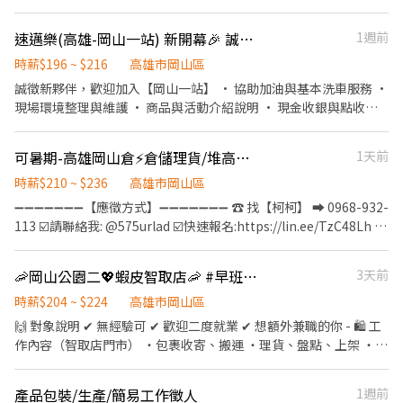
---------------------------------------------------------------------
際上班時間為17:30-18:30間，上班時數為2-6小時，一週至少四天
--------------------------- ➡️ 早班盤點員、早班上架、早班驗收員 :
可配合到23:30) 🐱應徵夜班時段請看這邊👉
速邁樂(高雄-岡山一站) 新開幕🎉 誠徵 早、中、大夜班 長期♾️時薪制服務員
1週前
$210 早班XD理貨員 : $216 早班XD點貨員 : $210 中班STD理貨員 :
https://www.chickpt.com.tw/job-k6z0rdZXe1pW . ⚠️ 智取店需自
$226 晚班出貨拉貨 : $226 晚班出貨堆高機手 : $236 ➡️高額加班費 :
時薪$196 ~ $216
高雄市岡山區
備機車通勤並可接受貨量狀況調整彈性排班，求時數穩定需求者，
➡️晚班前2小時:261/H、第3小時:326/H 【工作內容】: 理貨員 : 檢
誠徵新夥伴，歡迎加入【岡山一站】 • 協助加油與基本洗車服務 •
建議選擇有人店。 . 💰 薪資福利說明 🔸有人店：早班/晚班時薪
貨、理貨、包裝、出貨、加工、上架、退貨、便服上班、走動式作
現場環境整理與維護 • 商品與活動介紹說明 • 現金收銀與點收工
$196/hr；台北市部分區域$201/hr (信義/大安/中山/內湖/松山/中
業(依現場工作指派為原則) 【工作時間】: 早班盤點員、早班上架、
作 我們給你的： • 彈性排班，可配合個人時間 • 明確友善的工作
正/大安/南港/文山/萬華) 🔸有人店：輪月人員$29,500 (雙北、桃
早班驗收員: 05:00~14:00，加班往後1~2H 早班XD理貨
指導 不論有無經驗，歡迎第一次嘗試打工的你一起加入~ 早班：
竹、宜蘭區域 $30,000) 🔸智取店：早班時薪$204/hr（含交通津貼
可暑期-高雄岡山倉⚡倉儲理貨/堆高機⚡高時薪210起⚡早中晚班⚡中法EQ
1天前
員:10:00~19:00，加班往後2~4H 早班XD點貨員:11:00~20:00，加班
0700-1500 中班：1500-2300 大夜班：2300-0700 **大夜班需先安
$8） 🔸智取店：晚班時薪$224/hr（含晚班津貼$20 + 交通津貼$8）
往後2~4H 中班STD理貨員:15:30~00:30，加班往後2~4H 晚班出貨
排白天排班教育訓練(至少一週)，才能獨立上大夜班，需可配合
時薪$210 ~ $236
高雄市岡山區
🐱應徵夜班時段請看這邊👉https://www.chickpt.com.tw/job-
拉貨、晚班出貨堆高機手:00:00~09:00，加班往後2~4H 【是否須配
k6z0rdZXe1pW . ⚠️部分地區有另加 $5~45/hr 區域津貼，可於顧問
➖➖➖➖➖➖➖【應徵方式】➖➖➖➖➖➖➖ ☎️ 找【柯柯】 ➡ 0968-932-
合加班】:加班依訂單狀況 【休假制度】: 排休制 【勞健保.勞退.團
電談時做資訊確認唷! 🎁 入職滿半年享有MSP端午／中秋現金獎金
113 ☑️請聯絡我: @575urlad ☑️快速報名:https://lin.ee/TzC48Lh 加
保】：有 【工作地點】: 高雄岡山區本工一路
(金額視公司內部公告發放)，不是點數最實際！歡迎號招親友一起加
入後依照指示提供基本資料⭐優先安排
入! . 📍 目前職缺門市（2026/8/7更新）(全省其他門市尚有職缺，歡
➖➖➖➖➖➖➖➖➖➖➖➖➖➖➖➖➖➖➖ 【工作內容】： ➡️一般人員：行
🦐岡山公園二💖蝦皮智取店🦐 #早班時薪 #晚班時薪 #完整教育訓練
3天前
迎直接填寫表單等候顧問聯繫) . 三民灣中店 高雄市三民區灣中街
政/驗收/理貨/出貨拉貨 ➡️理貨人員：理貨、揀貨等倉儲理貨作業、
360號1樓 三民覺民店 高雄市三民區覺民路516號1樓 仁武中正店 高
倉儲物流各項作業 ➡️堆高機手：理貨、揀貨、捕貨等倉儲作業，駕
時薪$204 ~ $224
高雄市岡山區
雄市仁武區中正路202號1樓 仁武仁忠店 高雄市仁武區仁忠七街18
駛揚高堆高機(需有證照) ➖➖➖➖➖➖➖➖➖➖➖➖➖➖ ✨【工作時間】
🙌 對象說明 ✔ 無經驗可 ✔ 歡迎二度就業 ✔ 想額外兼職的你 - 🛍 工
號1樓 前鎮三多店 高雄市前鎮區三多二路471號1、2樓 前鎮二聖店
皆須配合加班喔~ ★早班：05:00~14:00/10:00~19:00/11:00~20:00
作內容（智取店門市） ・包裹收寄、搬運 ・理貨、盤點、上架 ・維
高雄市前鎮區二聖一路96號1樓 小港孔鳳店 高雄市小港區孔鳳路
★中班：15:30~00:30/14:00~23:00 ★晚班：00:00~09:00
持門市環境整潔與作業區清潔 ・智取店屬「無人門市」，有跑點需
548號1樓 岡山大仁店 高雄市岡山區大仁路51號1、2、3、4、5樓
➖➖➖➖➖➖➖➖➖➖➖➖➖➖ ✨【薪資待遇】 ★理貨早班時薪：$216；
求（一天跑2-4間門市，騎車5-20分鐘內可抵達） ✅提供完整線上
左營孟子店 高雄市左營區孟子路593號1樓 左營自由二店 高雄市左
產品包裝/生產/簡易工作徵人
1週前
點貨、驗收早班時薪：$210 ★理貨中班時薪：$226 ★揚高堆高機
教育訓練&實體實習，皆有計薪 - 📍 班別說明 🔹 早班兼職： 🕖 早