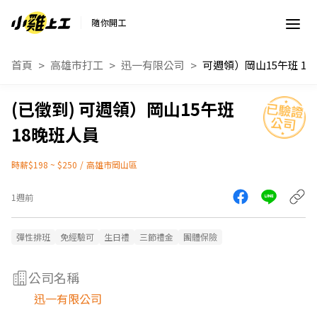
隨你開工
首頁
高雄市打工
迅一有限公司
可週領）岡山1
可週領）岡山15午班
18晚班人員
時薪$198 ~ $250
/
高雄市岡山區
1週前
彈性排班
免經驗可
生日禮
三節禮金
團體保險
公司名稱
迅一有限公司