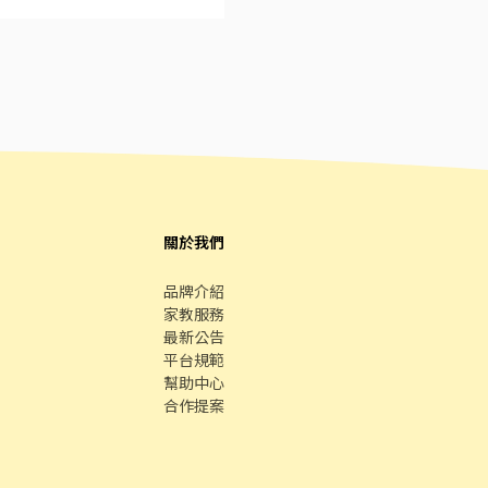
識 ▪升遷快速且制度完善，
辛勤付出 ▪計畫拓展全台
員／專櫃人員 工作待遇 時
假工讀 上班地點 雲林縣斗六
 一個月內 需求人數 1~20人
關於我們
品牌介紹
家教服務
最新公告
平台規範
幫助中心
合作提案