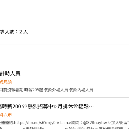
/ 需求人數：2 人
晚計時人員
虎尾鎮
前沒徵暑期 時薪205起 餐飲外場人員 餐飲內場人員
👍 〖N牌服飾理貨〗💰時薪200 👕熱烈招募中✨月排休👚輕鬆好上手【Z】
斗六市
連結:https://lin.ee/s6Ymjy0 ⭐️ L.i.n.e詢問：@828nayhw 
戶 ➪x體