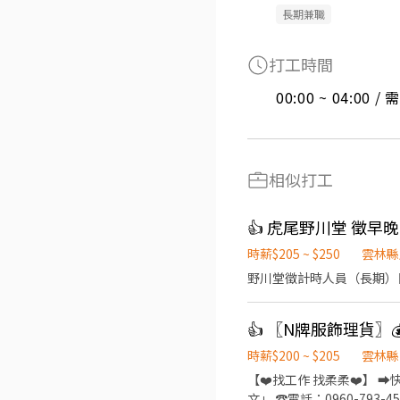
長期兼職
打工時間
00:00 ~ 04:00 
相似打工
👍 虎尾野川堂 徵早
時薪$205 ~ $250
雲林縣
野川堂徵計時人員（長期）目
時薪$200 ~ $205
雲林縣
【❤️找工作 找柔柔❤️】 ➡️快速
文」 ☎️電話：0960-793-455 ——————⭐️職缺福利⭐️—————— ➪勞保 健保 特休 ➪三節禮金或禮品 ➪可預支 ➪可警示帳