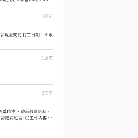
1週前
或以現金支付 打工日期：不限
1週前
工、自行載運裝備。只想偶
斗六觀光夜市 天天有場，任
2天前
適合對象 ・
交通工具、能載運裝備、能獨
⭕招募條件 ▪職前教育訓練，
主管確認班表) ⭕工作內容 ▪
絡您，先聊 5 分鐘確認狀況再約面試。
、準備、整理→料理製作→提
次考核及調薪 ▪加班費可是
參與感 ▪除學習到日本商業