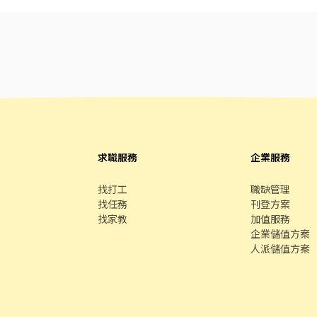
飪技巧，還可接觸店鋪的經營管理，例如：成本控管及數據分析等專業知
的機會 ▪享有完善的福利制度，加班費為5分鐘為單位計算，重視員工的
味平價壽司，致力成為頂尖品牌 職務類別 餐飲服務生、工讀生、門市／店
變動薪資因個人資歷或績效而異） 工作性質 兼職 - 長期工讀、假日工讀、暑
 日班/晚班/假日班，8:30~23:30，需輪班 休假制度 依公司規定 可上班日
求職服務
企業服務
找打工
職缺管理
找任務
刊登方案
找家教
加值服務
企業儲值方案
人派儲值方案