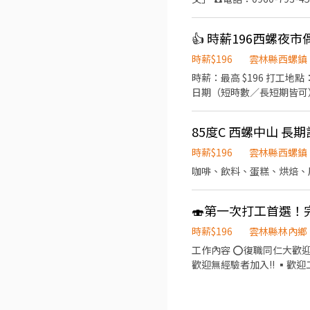
檢➪免學歷 ➪無經驗可 —————— ❁工作地點 ❁————————— 雲林縣莿桐鄉大美路 —————— ❁ 工作時間&時薪 ❁
————————— ➡️日班：08:30-17:30 ➡️ 月排休 💰時薪:200元 平均薪資35K-47K(含加班) ◾ 當月正常工時達 160 小時以上（不含
👍 時薪196西螺
加班）再加 出勤津貼 5 元/時 ➡️薪資每月10號發放 —————— ❁ 工作內容 ❁————————— ◾ 進出貨作業(商品撿貨、
貨) ◾ 
時薪$196
雲林縣西螺鎮
時薪：最高 $196 打工
日期（短時數／長短期皆可） 打
──────────────────── 🎪 職位亮點 穿上偶裝在夜
單、不是推銷。當天做完當天領錢。 🧸 專屬裝備制（重要） 錄取後配發一套「專屬於你」的
85度C 西螺中山 長
別人共用。因為裝備專人專
爾做一天的，這個職缺不適合。 🗓 自主報班制 沒有固定班表，也不排你的時間，場次自己挑（每週三天以
時薪$196
雲林縣西螺鎮
說一聲就好，不扣錢、不記點。 🌙 雲林每週固定場次 ・週一：土庫 ・週二：斗六觀光夜市、崙背 ・週三：
咖啡、飲料、蛋糕、烘焙、
四：西螺 ・週五：莿桐、
你挑三天以上；鄰近的嘉義場次也可跨區報班。 💰 薪資單純 雲林全區同
薪抽成那些複雜算法。當天做完當天結，24小時內匯款
🍣第一次打工首選！
試作，教你怎麼穿、怎麼動、怎
時薪$196
雲林縣林內鄉
學生、二度就業、想賺外快
工作內容 ⭕復職同仁大歡迎
自上工 ・能穩定一週上三天以上、願意自己保管專屬裝備 
歡迎無經驗者加入!! ▪歡迎
外場 帶客入座→介紹、服
供餐點→餐具清洗洗碗→庫存
以【5分鐘】為單位計算喔