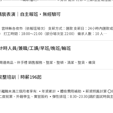
夜市偶裝表演｜自主報班・無經驗可
分貨、理
確認貨品數量正確 ◾ 異常包裹作業
地點：雲林縣各夜市（依報班場次） 支薪方式：匯款 支薪日：24小時內匯款
工時間：18:00～21:00（部分場次至 22:00） 需求人數：10 人
市跟大家互動、拍照，做的是義演團的演出，不是發傳
裝備，自己保管、自己使用，不跟
期計時人員/兼職/工讀/早班/晚班/輪班
套，我們只收能穩定配合的夥伴——一週至少要能上三天，且需能獨自上
上）。臨時有事提前
斗六成功夜市 ・週
周邊商品、伴手禮 銷售服務、整潔、整頓、清潔、整貨、備貨
崙背、虎尾 ・週六：斗南、斗六觀光夜市、斗六成功夜市 ・週日：西螺、
一費率，時薪最高 $196，不分場地、不分遠近，沒有底
或現場付現。 🌱 新手友善機制 完全沒經驗可以來。第一次先做 1~2 小時
完整培訓｜時薪196起
麼跟客人互動，試作一樣算錢。覺得不適合，做完那次就好，不勉強、不綁約。 😄 
的上班族都歡迎 ・不需要口才好，會揮手、會互動鞠躬就夠 ・有機車等
 離職未滿三個月者享有: ▪年資累計 ▪體檢費用補助 ▪薪資照舊計算 
 面試資訊 面試安排在雲林場次現場（依上方場次表擇一），談完直
二度就業、外籍學生、實習簽約 ▪彈性排班：8:30~23:30(請於面試時與
接看到現場長怎樣，當天就能決定要不要試作。 👉 應徵後我們會在 24 小時內主動聯
務→商品提供→食材補充→確認結帳金額→收銀結帳 等 ▪內場 商品進貨
盤點、出貨 等 ⭕獎金福利 ▪生日禮券 ▪不定期活動競賽獎金 ▪一年4
 ⭕企業魅力 ▪「以人為本」注重團隊合作及交流，採納同仁的意見，提升