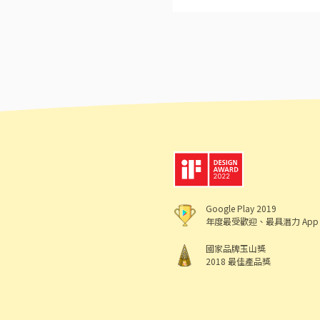
禮儀、衛生知識及專業的烹
依努力及成果將有升遷加薪
灣，讓更多人有機會品嚐美
薪196~215元 （固定或
市大學路二段300號 上班時段
Google Play 2019
年度最受歡迎、最具潛力 App
國家品牌玉山獎
2018 最佳產品獎