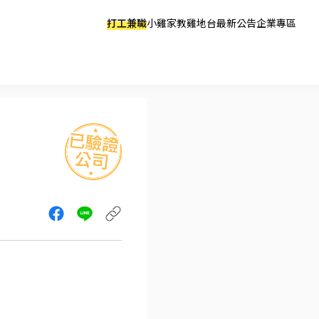
打工兼職
小雞家教
雞地台
最新公告
企業專區