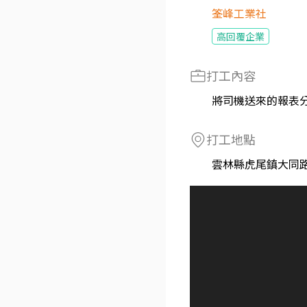
筌峰工業社
高回覆企業
打工內容
將司機送來的報表分
打工地點
雲林縣虎尾鎮大同路7