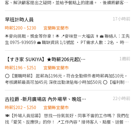
客、解決顧客提出之疑問，並給予餐點上的建議。 ．後續將顧客點
餐訊息通知廚房做餐，或可進行簡易餐飲之料理，如：烤土司或調
配飲料等。 ．於顧客用餐完畢後，負責收拾碗盤與清理環境。 ．並
早班計時人員
17小時前
負責結帳、收銀等工作。 餐飲內場： ．擔任廚師的助手，處理烹飪
前與烹飪中之準備工作與其他餐廳相關事務。 ．負責洗、剝、削、
時薪$200 ~ $230
宜蘭縣宜蘭市
切各種食材。 ．負責清理工作環境、設備和餐具。 ．準備不同餐點
🌟麥向挑戰，獎金等你拿！🌟 📍麥味登－大福店 👨‍💼 聯絡人：王先
所需要的食材。 ．協助測量食材的容量與重量。 ．負責擺盤、打包
生 0975-939059 💼 職缺資訊 1/1號起 • PT需求人數：2名 • 時
外帶服務。
薪：200元起 • 工作時間：06:00－15:00（有加班費） • 排班方
式：每月彈性排班／適合學生兼差／假日輪休/也可應徵假日班 （學
【すき家 SUKIYA】★時薪206元起(含全勤)★宜蘭新月廣場店
1週前
生期末成績優異者老闆私人補助獎金） • 地點：宜蘭縣宜蘭市大福
路二段148號 ✅ 任職條件 • 個性活潑、有責任感 • 有餐飲經驗者
時薪$196 ~ $251
宜蘭縣宜蘭市
佳（無經驗亦可） • 學歷不限、 • 服務態度親切、上班不遲到 🥪
⭕【兼職時薪】 起薪為$196元，符合全勤條件者時薪再加$10元，
工作內容 外場 • 櫃台點餐、送餐 • 飲料調製、用餐區清潔維護 •
考核調薪最高可加45元 深夜出勤津貼每小時加$50元 ⭕【福利制
協助備料 內場 • 餐點製作 • 製餐前備料與分裝 • 製餐區清潔維護
度】 ★每季一次考核調薪機會 ★享有特休累積 ★免費員工餐 ★三
📣 歡迎加入！ 大學生、應屆畢業生、二度就業，甚至無經驗者， 只
節福利、生日禮金、夜班出勤津貼 ★提供員工制服及工作鞋 ★年度
古拉爵 -新月廣場店 內外場早、晚班工讀生”長期”
22小時前
要你有熱情與責任感，都很適合！ 👉 有興趣者，歡迎私訊或來電洽
健檢 ★勞保、健保，6％勞退提撥 ⭕【工作說明】 《內場》:餐點製
談！
作、食材備料、進貨盤點 《外場》:接待服務顧客、收銀結帳、環境
時薪$202 ~ $250
宜蘭縣宜蘭市
整潔 ★開朗活潑有笑容 ★ＳＯＰ專業流程 ★無經驗可 ★提供完善
🍽️【外場人員招募】 想找一份氣氛好、同事不雷的工作嗎？ 我們在
職前教育訓練 ⭕【經營理念】 我們是日本第一的速食連鎖ZENSHO
找「愛笑、反應快」的你！ 📍工作內容 * 接待客人、點餐、送餐 *
集團，我們的理念是"消滅世界的飢餓和貧困"，目標是成為全球第
吧檯飲料調製 * 維持環境整潔 👨‍🍳【內場人員招募】 廚房不是地
一的連鎖餐飲集團。 我們堅持使用安全及高品質的食材，當場現點
獄，是團隊合作的戰場🔥 我們在找「手腳快＋肯學」的夥伴！ 📍工