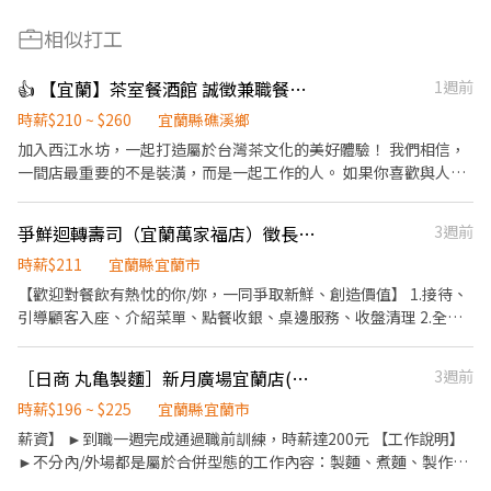
相似打工
👍 【宜蘭】茶室餐酒館 誠徵兼職餐飲人員及調酒師 高薪
1週前
時薪$210 ~ $260
宜蘭縣礁溪鄉
加入西江水坊，一起打造屬於台灣茶文化的美好體驗！ 我們相信，
一間店最重要的不是裝潢，而是一起工作的人。 如果你喜歡與人交
流、願意持續學習，也希望在工作中累積真正的能力，歡迎加入西
江水坊。我們不只是一間茶室餐酒館，更希望成為一個能讓夥伴一
爭鮮迴轉壽司（宜蘭萬家福店）徵長期兼職
3週前
起成長、一起創造回憶的地方。 ⸻ 【工作職缺】 餐飲人員（起
薪 $210 起） * 菜單介紹、點餐及送餐服務 * 簡易飲品及餐食製作 *
時薪$211
宜蘭縣宜蘭市
協助調酒師完成飲品製作 * 活動推廣、商品包裝及備料 * 辨識酒
【歡迎對餐飲有熱忱的你/妳，一同爭取新鮮、創造價值】 1.接待、
品、環境及器具清潔維護 ⸻ 廚房助手（起薪 $210 起） * 協助
引導顧客入座、介紹菜單、點餐收銀、桌邊服務、收盤清理 2.全方
餐點製作與擺盤 * 食材前置處理、備料及庫存整理 * 維持廚房環
位工作技能-外場服務、內場餐點製作、出餐管理、確認出菜品質 3.
境、器具清潔與食品衛生 * 協助出餐，確保餐點品質與效率 * 與內
外帶、外送平台顧客點餐服務 4.顧客關係經營 5.維持門市清整潔。
［日商 丸亀製麵］新月廣場宜蘭店(069)-長期兼職夥伴/廚助/工讀生
3週前
外場夥伴合作，提供順暢的用餐體驗 ⸻ 調酒師（起薪 $250
起） * 茶酒、調酒及茶飲製作，維持飲品品質與出杯效率 * 提供顧
時薪$196 ~ $225
宜蘭縣宜蘭市
客服務，介紹茶、酒及餐點，協助推薦適合的品項 * 吧台備料、庫
薪資】 ►到職一週完成通過職前訓練，時薪達200元 【工作說明】
存管理及開店、打烊作業 * 吧台環境、器具清潔與日常維護 * 協助
►不分內/外場都是屬於合併型態的工作內容：製麵、煮麵、製作高
新品研發與品牌活動執行 ⸻ 【工作環境】 西江水坊是一間以台
湯、洗切食材備料、炸天婦羅、包飯糰、收銀結帳、洗碗、收拾餐