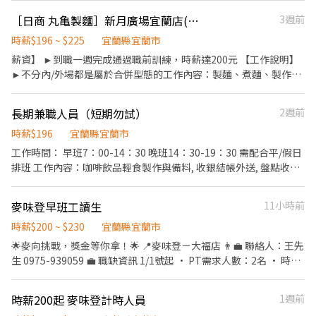
灣茶文化為核心的茶室餐酒館。 不同於一般酒吧的熱鬧喧囂，我們
具、環境清潔..等 【工作時間】 ►彈性排班08:30-23:00（面試時請
希望打造一個安靜、復古、自在的空間，讓每一位來到這裡的人，
［日商 丸亀製麵］新月廣場宜蘭店(069)-長期兼職夥伴/廚助/工讀生
3週前
於主管確認排班時間） 【薪資福利】 1. 提供員工餐 2. 國定假日雙倍
都能暫時放慢腳步，好好享受一杯茶、一杯酒，以及屬於自己的片
薪 3. 提供優秀同仁績效獎金 4. 久任獎金 5. 生日禮卷 6. 滿年資享特
時薪$196 ~ $225
宜蘭縣宜蘭市
刻時光。 店內採 「禁止搭訕」 原則，來店客人大多尊重彼此的界
休假 7.福委會福利補助 ★★多項福利歡迎您加入我們★★
薪資】 ►到職一週完成通過職前訓練，時薪達200元 【工作說明】
線，也認同我們所營造的文化與氛圍。 我們相信，好的服務不是過
►不分內/外場都是屬於合併型態的工作內容：製麵、煮麵、製作高
度打擾，而是在適當的時候，給予最舒服的陪伴。 ⸻ 【我們期
湯、洗切食材備料、炸天婦羅、包飯糰、收銀結帳、洗碗、收拾餐
待這樣的你】 如果你符合以下特質，相信會很適合加入我們： * 具
具、環境清潔..等 【工作時間】 ►彈性排班08:30-23:00（面試時請
餐飲相關工作經驗 * 愛乾淨、做事細心 * 主動學習、具責任感 * 具
長期兼職人員（短期勿試）
2週前
於主管確認排班時間） 【薪資福利】 1. 提供員工餐 2. 國定假日雙倍
產品研發或風味設計能力 * 願意學習茶葉、咖啡或酒類知識 * 具基
薪 3. 提供優秀同仁績效獎金 4. 久任獎金 5. 生日禮卷 6. 滿年資享特
時薪$196
宜蘭縣宜蘭市
本攝影或短影音拍攝能力 比起經驗，我們更重視你的態度與學習意
休假 7.福委會福利補助 ★★多項福利歡迎您加入我們★★
願。 ⸻ 【加入前，想請你先了解】 餐飲工作需要長時間站立，
工作時間： 早班7：00-14：30 晚班14：30-19：30 需配合平/假日
也需要與不同的客人互動。 如果你不適合久站、害怕與人交流、缺
排班 工作內容：咖啡飲品輕食製作與備料, 收銀結帳外送, 盤點收貨
乏耐心、不喜歡持續學習，或對茶文化沒有興趣，建議先評估是否
與環境清潔等 需求細心熱情 面試時間安排，請電洽或親洽門市：
適合這份工作，避免彼此都感到挫折。 如果你正在找的不只是一份
0984348928
麥味登早班工讀生
11小時前
工作，而是一個願意一起學習、一起成長的團隊，我們很期待認識
你。
時薪$200 ~ $230
宜蘭縣宜蘭市
🌟麥向挑戰，獎金等你拿！🌟 📍麥味登－大福店 👨‍💼 聯絡人：王先
生 0975-939059 💼 職缺資訊 1/1號起 • PT需求人數：2名 • 時
薪：200元起 • 工作時間：06:00－15:00（有加班費） • 排班方
式：每月彈性排班／適合學生兼差 /也可應徵假日班/ （學生期末成
時薪200起 麥味登計時人員
1週前
績優異者老闆私人補助獎金） • 地點：宜蘭縣宜蘭市大福路二段