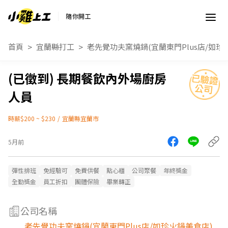
隨你開工
首頁
宜蘭縣打工
老先覺功夫窯燒鍋(宜蘭東門Plus店/如珍
長期餐飲內外場廚房
人員
時薪$200 ~ $230
/
宜蘭縣宜蘭市
5月前
彈性排班
免經驗可
免費供餐
點心櫃
公司聚餐
年終獎金
全勤獎金
員工折扣
團體保險
畢業轉正
公司名稱
老先覺功夫窯燒鍋(宜蘭東門Plus店/如珍火鍋美食店)