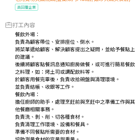
高回覆企業
打工內容
餐飲外場：
負責為顧客帶位、安排座位、倒水。
將菜單遞給顧客、解決顧客提出之疑問，並給予餐點上
的建議。
後續將顧客點餐訊息通知廚房做餐，或可進行簡易餐飲
之料理，如：烤土司或調配飲料等。
於顧客用餐完畢後，負責收拾碗盤與清理環境。
並負責結帳、收銀等工作。
餐飲內場：
擔任廚師的助手，處理烹飪前與烹飪中之準備工作與其
他餐廳相關事務。
負責洗、剝、削、切各種食材。
負責清理工作環境、設備和餐具。
準備不同餐點所需要的食材。
協助測量食材的容量與重量。