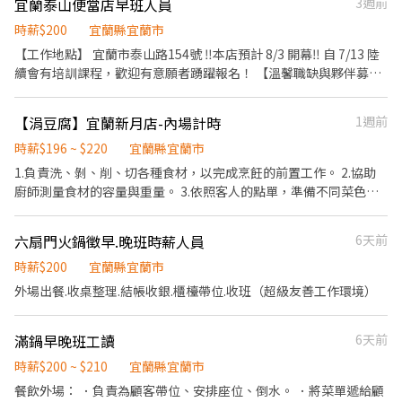
宜蘭泰山便當店早班人員
3週前
時，計時4-8小時） 我們給你的： • 享有員工餐點 • 團隊合作，工
學習訓練，來創造顧客無與倫比的冰淇淋體驗 1.新進學習訓練(教室
作輕鬆有支持 三節獎金、員工旅遊補助……等 ✔️月休天數：8-9天
課程/實作課程訓練) 2.晉升訓練(時薪娛樂經理培訓課程) 【福利】
時薪$200
宜蘭縣宜蘭市
✔️上班地點：宜蘭縣宜蘭市民權路二段38巷6號4樓 即使你沒有相關
我們會依公司的經營成果，規劃員工福利讓夥伴和公司一起成長 1.
【工作地點】 宜蘭市泰山路154號 ‼️本店預計 8/3 開幕‼️ 自 7/13 陸
經驗，也歡迎前來嘗試，一起成長學習。
保險制度：勞保、健保、團保(意外險)、職災保險、退休金提撥6%
續會有培訓課程，歡迎有意願者踴躍報名！ 【溫馨職缺與夥伴募
2.休假制度：特休假、育嬰假、陪產假、家庭照顧假、生理假等等
集】 一、早班內/外場人員 誠摯歡迎充滿活力的您加入，用親切的
3.健康相關：年度員工健檢(不含新進人員體檢) 4.其他：上班免費享
微笑與熱情開啟大家美好的一天。 時段：8:00-14:00 月休：4-8天
【涓豆腐】宜蘭新月店-內場計時
1週前
用冰淇淋、員工折扣、生日福利、三節禮金(品)、福委會福利
【試用期間】 一到七天 （我們會循序漸進地陪伴您，幫助您細心適
應工作節奏） 【工作內容】 1 親切的收銀服務 2 用心的餐點包裝 3
時薪$196 ~ $220
宜蘭縣宜蘭市
安全的外送餐點 4 衛生的食材烹飪製作 5 店內溫馨環境衛生維護
1.負責洗、剝、削、切各種食材，以完成烹飪的前置工作。 2.協助
【我們給您的安心保障】 為了讓夥伴們工作無後顧之憂，我們提供
廚師測量食材的容量與重量。 3.依照客人的點單，準備不同菜色所
健全的福利，給您最實在的照顧： 1 職災保險 2 暖心的供餐福利 3
需要的食材。 4.於出菜時負責菜餚擺盤或調整份量之工作。
體檢補助（滿一年） 【上班前的小準備】 為了符合衛生自主管理，
六扇門火鍋徵早.晚班時薪人員
6天前
請於報到上班時繳交以下文件： 1 餐飲供餐體檢表 2 身分證正反面
影本兩份 如果您也期待在一個友善、互相信任與尊重的團隊中工
時薪$200
宜蘭縣宜蘭市
作，歡迎聯絡我們，期待與您相見！ 應徵聯絡： 蔡主任
外場出餐.收桌整理.結帳收銀.櫃檯帶位.收班（超級友善工作環境）
0910875115
滿鍋早晚班工讀
6天前
時薪$200 ~ $210
宜蘭縣宜蘭市
餐飲外場： ．負責為顧客帶位、安排座位、倒水。 ．將菜單遞給顧