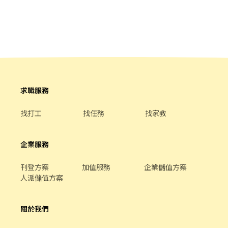
現作提供美味可口的日本國民美食-牛丼/咖哩，並以舒適衛生的用
作內容 * 備料、出餐、清潔 * 料理調製（會教） 💰薪資 * 時薪 $202
餐環境、熱情用心的服務態度、平實親民的誠懇價格，強調食品安
起 👉 適合：學生 / 兼職 / 無經驗可 👉 無經驗可，有心最重要 📩 私
全，顧客安心。不論是單獨一人、與家人一起、朋友一起，皆可享
訊或直接來店面試！
受用餐的樂趣。
求職服務
找打工
找任務
找家教
企業服務
刊登方案
加值服務
企業儲值方案
人派儲值方案
關於我們