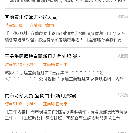
生 0975-939059 💼 職缺資訊 1/1號起 • PT需求人數：2名 • 時
薪：200元起 • 工作時間：06:00－15:00（有加班費） • 排班方
式：每月彈性排班／適合學生兼差 ／假日輪休/也可應徵假日班/沒
宜蘭泰山便當店外送人員
3週前
有應徵寒假工讀 （學生期末成績優異者老闆私人補助獎金） • 地
點：宜蘭縣宜蘭市大福路二段148號 ✅ 任職條件 • 個性活潑、有責
時薪$200
宜蘭縣宜蘭市
任感 • 有餐飲經驗者佳（無經驗亦可） • 學歷不限、 • 服務態度
【工作地點】 宜蘭市泰山路154號 ‼️本店預計 8/3 開幕‼️ 自 7/13 陸
親切、上班不遲到 🥪 工作內容 外場 • 櫃台點餐、送餐 • 飲料調
續會有培訓課程，歡迎有意願者踴躍報名！ 【溫馨職缺與夥伴募
製、用餐區清潔維護 • 協助備料 內場 • 餐點製作 • 製餐前備料與
集】 一、外送人員 誠摯歡迎充滿活力的您加入，用親切的微笑與熱
分裝 • 製餐區清潔維護 📣 歡迎加入！ 大學生、應屆畢業生、二度
情開啟大家美好的一天。 時段：10:30-12:30 月休：4-8天 【試用
王品集團原燒宜蘭新月店內外場 誠徵 全日計 早晚計
2週前
就業，甚至無經驗者， 只要你有熱情與責任感，都很適合！ 👉 有
期間】 一到七天 （我們會循序漸進地陪伴您，幫助您細心適應工作
興趣者，歡迎私訊或來電洽談！
節奏） 【工作內容】 1 親切的收銀服務 2 用心的餐點包裝 3 安全的
時薪$210 ~ $230
宜蘭縣宜蘭市
外送餐點 4 衛生的食材烹飪製作 5 店內溫馨環境衛生維護 【我們給
#徵人 # 原燒宜蘭新月店 #王品集團 “““““““徵
您的安心保障】 為了讓夥伴們工作無後顧之憂，我們提供健全的福
人””””””” 公司名稱 ：原燒宜蘭新月店 ✔️職缺名稱：內外場
利，給您最實在的照顧： 1 職災保險 2 暖心的供餐福利 3 體檢補助
誠徵 全日計 早晚計 ✔️工作內容： 廚房 ： ．擔任廚師的助手，處理
（滿一年） 【上班前的小準備】 為了符合衛生自主管理，請於報到
烹飪前與烹飪中之準備工作與其他餐廳相關事務。 ．負責洗、剝、
門市時薪人員-宜蘭門市(新月廣場)
1天前
上班時繳交以下文件： 1 餐飲供餐體檢表 2 身分證正反面影本兩份
削、切各種食材。 ．負責清理工作環境、設備和餐具。 ．準備不同
如果您也期待在一個友善、互相信任與尊重的團隊中工作，歡迎聯
餐點所需要的食材。 ．協助測量食材的容量與重量。 ．負責擺盤、
時薪$196 ~ $246
宜蘭縣宜蘭市
絡我們，期待與您相見！ 應徵聯絡： 蔡主任 0910875115
打包外帶服務。 外場 ：餐點上菜介紹、 負責接待客人及安排座位、
【工作內容】 門市現場工作(包括冰淇淋製作、現場服務及門市清潔
協助上餐、收拾餐具與桌 ✔️計時薪資：210元，全勤220元／時 ✔️上
工作。) 【上班時數】 彈性排班，可配合學生課後時段需求 1.每週
班時間： 廚房10:00-2200 外場1030-2300 ＜每天不一定，視現場
最少配合排班20小時，依各門市營業需求進行排班工時規劃。 2.國
情況＞（兩頭班）中間會有休息時間 (排班制-全日計 日排班8小
定假日及例假日需能配合上班。 【培訓規劃】 我們透過每個階段的