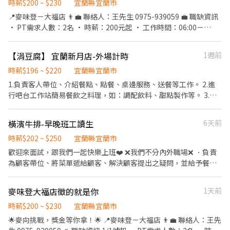
148號 ✅ 任職條件 • 個性活潑、有責任感 • 有餐飲經驗者佳 • 學
時薪$200 ~ $230
宜蘭縣宜蘭市
歷不限、 • 服務態度親切、上班不遲到 🥪 工作內容 外場 • 櫃台點
📍麥味登－大福店 👨‍💼 聯絡人：王先生 0975-939059 💼 職缺資訊
餐、送餐 • 飲料調製、用餐區清潔維護 • 協助備料 內場 • 餐點製
• PT需求人數：2名 • 時薪：200元起 • 工作時間：06:00－
作 • 製餐前備料與分裝 • 製餐區清潔維護 📣 歡迎加入！ 大學生、
15:00（有加班費） • 排班方式：每月彈性排班／適合學生兼差／
應屆畢業生、二度就業，甚至無經驗者， 只要你有熱情與責任感，
假日輪休 • 地點：宜蘭縣宜蘭市大福路二段148號 ✅ 任職條件 •
【涓豆腐】 宜蘭新月店-外場計時
1週前
都很適合！ 👉 有興趣者，歡迎私訊或來電洽談！
個性活潑、有責任感 • 有餐飲經驗者佳（無經驗亦可） • 學歷不
限、 • 服務態度親切、上班不遲到 🥪 工作內容 外場 • 櫃台點餐、
時薪$196 ~ $220
宜蘭縣宜蘭市
送餐 • 飲料調製、用餐區清潔維護 • 協助備料 內場 • 餐點製作 •
1.負責客人帶位、介紹餐點、點餐、桌邊服務、送餐等工作。 2.進
製餐前備料與分裝 • 製餐區清潔維護 📣 歡迎加入！ 大學生、應屆
行吧台工作站簡易餐飲之料理，如：調配飲料、甜點製作等。 3.於
畢業生、二度就業，甚至無經驗者， 只要你有熱情與責任感，都很
客人用餐完畢後，負責收拾碗盤與清理環境。 4.完成其他分派的臨
適合！ 👉 有興趣者，歡迎私訊或來電洽談！
時任務。
橫濱牛排-早晚班工讀生
6天前
時薪$202 ~ $250
宜蘭縣宜蘭市
歡迎來面試，跟我們一起快樂上班❤️ ❌我們不分內外職場❌ ．負責
為顧客帶位、將菜單遞給顧客、解決顧客提出之疑問，並給予餐點
上的建議。 ．於顧客用餐完畢後，負責收拾碗盤與清理環境。 ．並
負責結帳、收銀等工作。 ．負責洗、剝、削、切各種食材。 ．負責
麥味登大福店徵的就是你
1天前
清理工作環境、設備和餐具。 🔎詳細請洽店舖03-9320755☎️
時薪$200 ~ $230
宜蘭縣宜蘭市
🌟麥向挑戰，獎金等你拿！🌟 📍麥味登－大福店 👨‍💼 聯絡人：王先