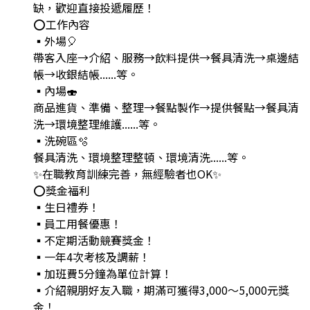
缺，歡迎直接投遞履歷！
⭕工作內容
▪外場🎈
帶客入座→介紹、服務→飲料提供→餐具清洗→桌邊結
帳→收銀結帳......等。
▪內場🍣
商品進貨、準備、整理→餐點製作→提供餐點→餐具清
洗→環境整理維護......等。
▪洗碗區🫧
餐具清洗、環境整理整頓、環境清洗......等。
✨️在職教育訓練完善，無經驗者也OK✨️
⭕獎金福利
▪生日禮券！
▪員工用餐優惠！
▪不定期活動競賽獎金！
▪一年4次考核及調薪！
▪加班費5分鐘為單位計算！
▪介紹親朋好友入職，期滿可獲得3,000～5,000元獎
金！