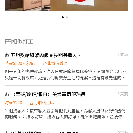
相似打工
👍 五燈獎豬腳滷肉飯★長期兼職人員【多門市擴大徵才中】
1週前
時薪$220 ~ $260
台北市信義區
​四十五年的老牌靈魂，注入日式細節與現代美學。 五燈獎台北店不
只是一間餐飲店，更是我們對美好生活的提案。這裡有最先進的自
動化設備、整齊乾淨的無油煙環境，讓我們優雅地將台灣美味推向
國際！ ​✨ 為什麼選擇我們？ ​新店盛大開幕： 除了深耕已久的 【永
👍 （早班/晚班/假日）美式壽司服務員
1天前
康店】 與 【信義店】，7/1 我們正式進駐「台北 101」！ ​極致乾淨
環境： 顛覆傳統，這可能是你見過最整潔、無油煙的餐飲工作空
時薪$240
台北市松山區
間。 ​科技輔助入職： 多種自動化設備，減輕體力負擔，分工明確讓
1. 迎接客人：接待客人並引導他們到座位，為客人提供友好和熱情
你輕鬆上手。 ​未來職涯規劃： 品牌正朝向國際化與多角化經營，這
的服務。 2. 接收訂單：接收客人的訂單，確保準確無誤，並及時將
裡不只是餐飲，更有無限職涯可能。 ​📋 招募資訊 ​工作性質： 內場
訂單轉交給廚房。 3. 提供菜單建議：根據客人的需求和喜好，提供
夥伴（提供多樣化人才培訓，新手也歡迎！） ​主要內容： ​親切顧客
菜單中的建議和推薦。 4. 服務飲品：為客人提供各種飲品，如水、
2天前