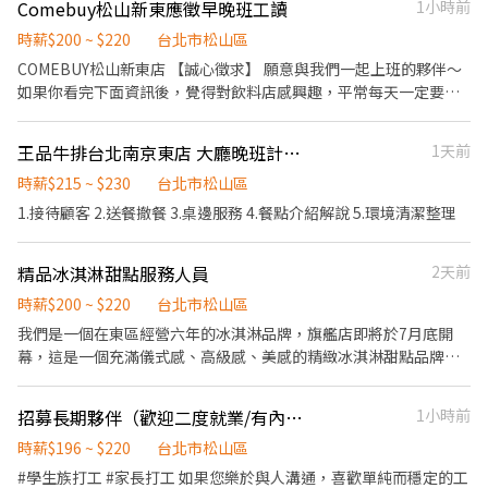
Comebuy松山新東應徵早晚班工讀
1小時前
動，具服務熱忱 ✔ 能配合晚班排班 我們提供 💰 時薪300元，每班7
小時以上，一天約2,100元起 💵 有機會獲得客人給予的小費，增加
時薪$200 ~ $220
台北市松山區
額外收入 📅 可單日支援，排班彈性 🎓 完整教育訓練，無經驗也能
COMEBUY松山新東店 【誠心徵求】 願意與我們一起上班的夥伴～
快速上手 ✨ 有活力工作團隊，工作氣氛佳 🚇 近南京復興捷運站，交
如果你看完下面資訊後，覺得對飲料店感興趣，平常每天一定要一
通便利 📈 表現優良者可轉長期兼職 📩 立即加入我們！ 履歷投遞
杯飲料的話，歡迎來和我們聊聊吧～ 【工作內容】 1.備料煮茶-煮製
後，我們將盡快與您聯繫，符合條件者最快可安排當天面試、隔天
如珍珠、芋圓 紅綠茶☺️ 2.雪克-用心快速調製飲品😁 3.櫃檯-具有服
上班！ 如果你想找一份 高時薪、排班彈性、工作內容單純，還有機
王品牛排台北南京東店 大廳晚班計時同仁
1天前
務熱忱為客人點餐促銷出餐😊 門市夥伴享有紅、綠茶飲料無限暢飲
會獲得客人給予的小費增加收入 的晚班兼職，歡迎立即投遞履歷，
完善員工保障 勞保、健保、 歡迎對飲料店有興趣的人加入！ 🥺無經
時薪$215 ~ $230
台北市松山區
加入我們的團隊！
驗可，彈性排班 如有機車駕照可外送，另有津貼 親切熱情，認真負
1.接待顧客 2.送餐撤餐 3.桌邊服務 4.餐點介紹解說 5.環境清潔整理
責 備有升遷管道😏 需配合餐飲人員從業體檢以及辦理銀行（兆豐）
帳戶用於薪轉。 排班時段： 排班為週排，彈性排班，一週上班至少
精品冰淇淋甜點服務人員
2天前
四天 早班:10:00～18:00 晚班17:00～22:30 時數彈性 歡迎有興趣的
朋友加入我們！
時薪$200 ~ $220
台北市松山區
我們是一個在東區經營六年的冰淇淋品牌，旗艦店即將於7月底開
幕，這是一個充滿儀式感、高級感、美感的精緻冰淇淋甜點品牌，
我們為顧客提供精品等級的精緻冰淇淋與餐點： 1. 工作環境：極致
美感空間，冷氣舒適環境，全場無油煙 2. 工作內容：完整培訓，明
招募長期夥伴（歡迎二度就業/有內場經驗佳）
1小時前
確SOP，無經驗可 3. 工作氣氛：團隊單純，正面鼓舞士氣，非傳統
高壓環境 門市人員的職務如下： 1. 向顧客介紹特色水果冰淇淋與甜
時薪$196 ~ $220
台北市松山區
點 2. 支援廚務及甜點最後出餐流程 3. 提供桌邊服務與甜點體驗 4. 提
#學生族打工 #家長打工 如果您樂於與人溝通，喜歡單純而穩定的工