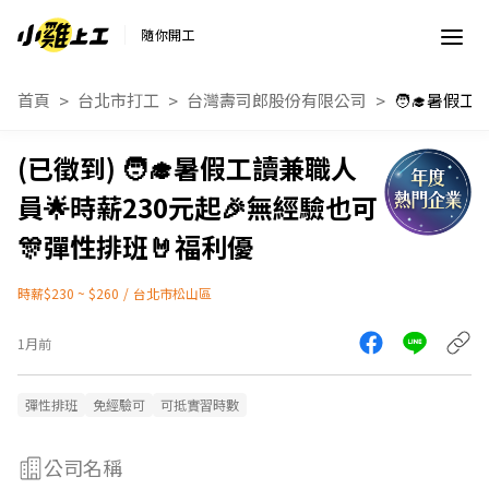
隨你開工
首頁
台北市打工
台灣壽司郎股份有限公司
🧑‍🎓暑假工讀兼職人
員🌟時薪230元起🎉無經驗也可
🎊彈性排班🤘福利優
時薪$230 ~ $260
/
台北市松山區
1月前
彈性排班
免經驗可
可抵實習時數
公司名稱