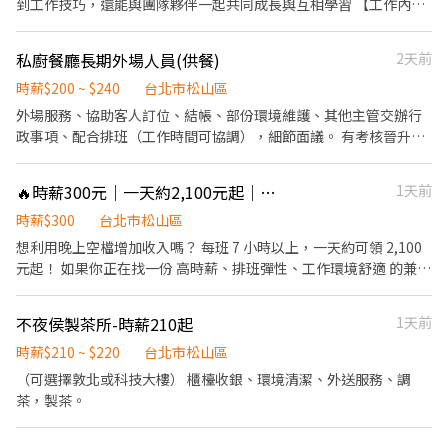
到工作技巧，還能與團隊夥伴一起共同成長與互相學習 【工作內
容】 1. 產品SOP執行和品質維護。 2. 廚房煮茶 煮料。 3. 櫃台結帳
收銀、介紹飲品及包裝飲品。 4. 門市衛生清潔。 5. 個性積極主動、
私廚餐廳長期外場人員(供餐)
2天前
有責任感、適應力強、抗壓性佳。 6. 可外送服務佳。 7. 超彈性排班
(無經驗可)。 階段性熟悉工作內容 依據每階段考核 再 調薪 歡迎企
時薪$200 ~ $240
台北市松山區
業實習生，意者電洽或可直接投履歷 目前籌備分店中~可轉正！
外場服務、協助客人訂位、結帳、部份環境維護、其他主管交辦行
政事項、配合排班（工作時間可協調），細節面議。 有考核晉升制
度，搭配調薪 員工福利：提供員工餐、三節禮、勞健保、酒水銷售
獎金、Kpi 績效獎金、不定時舉辦康樂活動、教育訓練（酒水知
🔥時薪300元｜一天約2,100元起｜晚班兼職｜學生打工｜可單日支援
1天前
識、餐飲其他相關訓練）、用餐員工價、客人小費、不定時的海鮮
時薪$300
美食 電話聯繫可以打0227189319店裡電話約面試
台北市松山區
想利用晚上空檔增加收入嗎？ 每班 7 小時以上，一天約可領 2,100
元起！ 如果你正在找一份 高時薪、排班彈性、工作環境舒適 的兼職
工作，歡迎加入我們！ 我們提供完整教育訓練，即使沒有餐飲經驗
也不用擔心，只要有服務熱忱、願意學習，就能快速上手。 📍工作
不夜侯製茶所-時薪210起
1天前
資訊 📍 工作地點｜ 台北市松山區（近南京復興捷運站） 🕘 工作時
間｜ 晚班（可單日支援／彈性排班） 💰 薪資待遇｜ 時薪300元（每
時薪$210 ~ $220
台北市松山區
班7小時以上，一天約2,100元起） 工作內容 ✔ 接待及引導客人入座
（可選擇敦北或科技大樓） 櫃檯收銀、環境清潔、外送服務、調
✔ 協助送餐、送酒及桌邊服務 ✔ 收桌及環境整理，維持現場整潔 ✔
茶，製茶。
協助開店、收班及現場營運 ✔ 配合主管安排現場工作 我們希望你 ✔
無經驗可，提供完整教育訓練 ✔ 有責任感、配合度佳 ✔ 喜歡與人互