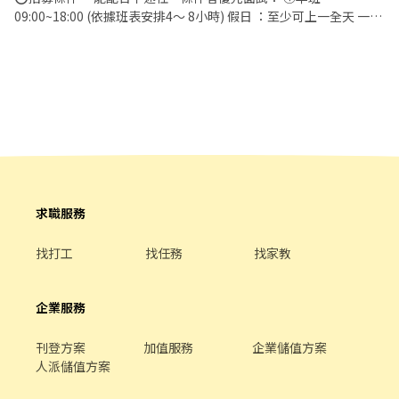
管是平日早班、週末假日班、放學後打烊班皆有職缺，歡迎直接投
09:00~18:00 (依據班表安排4～ 8小時) 假日 ：至少可上一全天 一週
遞履歷！ ⭕工作內容 ▪外場 帶客入座→介紹、服務→飲料提供→
至少可排班3天以上。 ②晚班13:00~23:00 (依據班表安排4～ 8小時)
餐具清洗→桌邊結帳→收銀結帳......等。 ▪內場 商品進貨、準備、整
假日 ：至少可上一全天 一週至少可排班3天以上。 ③假日班
理→餐點製作→提供餐點→餐具清洗→環境整理維護......等。 ✨️在職
09:00~23:00(依據班表安排4～ 8小時) 假日 ：兩天都可上 一個月
教育訓練完善，無經驗者也OK✨️ ⭕獎金福利 ▪生日禮券！ ▪員工
最少6天班 。 *其餘時段面試時皆可以商談！ ▪職前教育訓練，歡迎
用餐優惠！ ▪不定期活動競賽獎金！ ▪一年4次考核及調薪！！！
無經驗者加入!! ▪歡迎二度就業、外籍學生、實習簽約 ▪彈性排
▪加班費按每分鐘計算 ▪介紹親朋好友入職，期滿可獲得3,000～
班：09:00~23:00(請於面試時與主管確認班表) ⭕工作內容 ▪外場
10,000元獎金！ ⭕企業魅力 ▪「以人為本」注重團隊合作及交流，
帶客入座→介紹、服務→商品提供→食材補充→確認結帳金額→收
採納同仁的意見，提升參與感 ▪除學習到日本商業禮儀、衛生知識
銀結帳 等 ▪內場 商品進貨、準備、整理→料理製作→提供餐點→餐
及專業的烹飪技巧，還可接觸店鋪的經營管理，例如：成本控管及
具清洗→庫存盤點、出貨 等 ⭕獎金福利 ▪生日禮券 ▪不定期活動
數據分析等專業知識 ▪升遷快速且制度完善，依努力及成果將有升
競賽獎金 ▪一年4次考核及調薪！！ ▪加班費5分鐘為單位計算 ⭕
求職服務
遷加薪的機會 ▪享有完善的福利制度，加班費為分鐘為單位計算，
企業魅力 ▪「以人為本」注重團隊合作及交流，採納同仁的意見，
重視員工的辛勤付出 ▪計畫拓展全台灣，讓更多人有機會品嚐美味
提升參與感 ▪除學習到日本商業禮儀、衛生知識及專業的烹飪技
找打工
找任務
找家教
平價壽司，致力成為頂尖品牌 ⭕基本保障 ①加班費(以每分鐘為單
巧，還可接觸店鋪的經營管理，例如：成本控管及數據分析等專業
位計算) ②勞保、健保、意外險 ③每月提撥勞工退休新制6% ④特休
知識 ▪升遷快速且制度完善，依努力及成果將有升遷加薪的機會
／年假按照勞基法規定 ⑤颱風天出勤津貼補助 ⑥員工店內用餐折扣
▪享有完善的福利制度，加班費為5分鐘為單位計算，重視員工的辛
企業服務
⑦提供員工制服 ⑧任職一年後提供免費健檢
勤付出 ▪計畫拓展全台灣，讓更多人有機會品嚐美味平價壽司，
致力成為頂尖品牌
刊登方案
加值服務
企業儲值方案
人派儲值方案