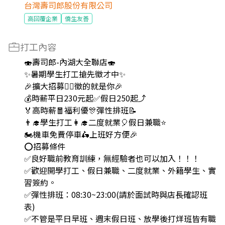
台灣壽司郎股份有限公司
高回覆企業
僑生友善
打工內容
🍣壽司郎-內湖大全聯店🍣
✨️暑期學生打工搶先徵才中✨️
🎉擴大招募🙆‍♀️徵的就是你🎉
💰時薪平日230元起✅️假日250起⤴️
🏅高時薪🧧福利優🎊彈性排班📝
👨‍🎓學生打工👩‍🎓二度就業🎈假日兼職⭐️
🏍機車免費停車🛵上班好方便🎉
⭕招募條件
✅️良好職前教育訓練，無經驗者也可以加入！！！
✅️歡迎開學打工、假日兼職、二度就業、外籍學生、實
習簽約。
✅️彈性排班：08:30~23:00(請於面試時與店長確認班
表)
✅️不管是平日早班、週末假日班、放學後打烊班皆有職