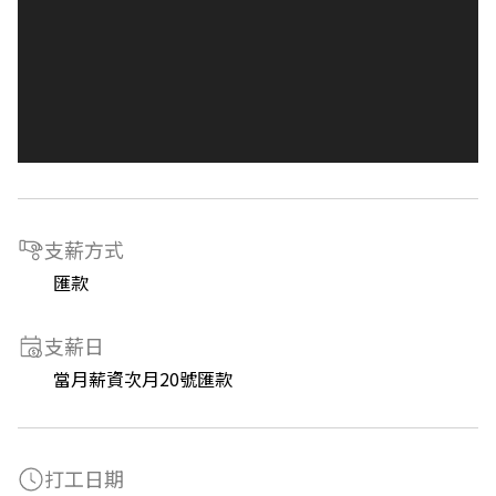
支薪方式
匯款
支薪日
當月薪資次月20號匯款
打工日期