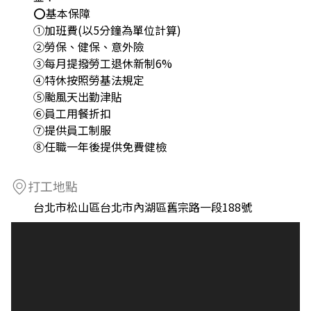
⭕基本保障
①加班費(以5分鐘為單位計算)
②勞保、健保、意外險
③每月提撥勞工退休新制6%
④特休按照勞基法規定
⑤颱風天出勤津貼
⑥員工用餐折扣
⑦提供員工制服
⑧任職一年後提供免費健檢
打工地點
台北市松山區台北市內湖區舊宗路一段188號