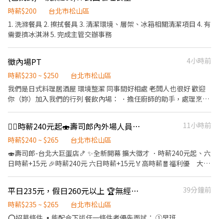
時薪$200
台北市松山區
1. 洗滌餐具 2. 擦拭餐具 3. 清潔環境、層架、冰箱相關清潔項目 4. 有
需要擠冰淇淋 5. 完成主管交辦事務
徵內場PT
4小時前
時薪$230 ~ $250
台北市松山區
我們是日式料理居酒屋 環境整潔 同事間好相處 老闆人也很好 歡迎
你（妳）加入我們的行列 餐飲內場： ．擔任廚師的助手，處理烹飪
前與烹飪中之準備工作與其他餐廳相關事務。 ．負責洗、剝、削、
切各種食材。 ．負責清理工作環境、設備和餐具。 ．準備不同餐點
❤️‍🔥時薪240元起🍣壽司郎內外場人員🎊彈性排班💰無經驗可👨‍🎓學生打工🏆二度就業
11小時前
所需要的食材。 ．協助測量食材的容量與重量。 ．負責擺盤、打包
外帶服務。
時薪$240 ~ $265
台北市松山區
🍣壽司郎-台北大巨蛋店🍤 ✨️全新開幕 擴大徵才 ．時薪240元起、六
日時薪+15元 🎉時薪240元 六日時薪+15元🏅高時薪🧧福利優 大企
業有保障🎊 👨‍🎓學生打工👩‍🎓二度就業🎈假日兼職⭐️零碎時間找兼
差 🎖完善教育訓練🏆無經驗也可以上手❤️ 🚊捷運國父紀念館站 5分
平日235元，假日260元以上 🏆無經驗也可以輕鬆上手🧑‍🎓學生打工🌟福利優🏅
39分鐘前
鐘抵達店鋪🚶‍♂️ ⭕招募條件 ✅️良好職前教育訓練，無經驗者也可以加
入！！！ ✅️歡迎開學打工、假日兼職、二度就業、外籍學生、實習
時薪$235 ~ $265
台北市松山區
簽約。 ✅️彈性排班：08:30~23:30(請於面試時與主管確認班表) ✅️不
⭕招募條件 ▪能配合下述任一條件者優先面試： ①早班