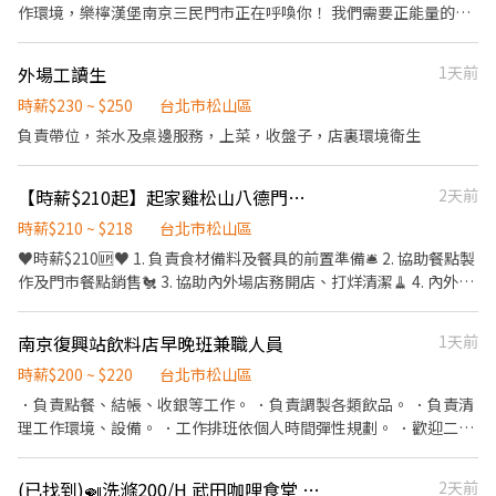
供高品質接待體驗 5. 與顧客建立與維繫良好關係 6. 維持店內整潔與
作環境，樂檸漢堡南京三民門市正在呼喚你！ 我們需要正能量的您
舒適氛圍
加入樂檸熱情溫暖的行列。 內場- 備置餐點、蔬菜清洗、漢堡製
作、維持工作環境整潔等。 外場- 收銀服務、飲品製作、客席清
外場工讀生
1天前
潔、提供餐點等。 #早班內場 #歡迎家長夥伴 #歡迎二度就業 排班時
段 09:00 ~ 21：30（依可配合時間安排） 每日排班 3小時起 每週排
時薪$230 ~ $250
台北市松山區
班20小時＆以上 上班時段 #晚班 #午班 #假日班 #歡迎學生工讀＆二
負責帶位，茶水及桌邊服務，上菜，收盤子，店裏環境衛生
度就讀
【時薪$210起】起家雞松山八德門市-長期兼職
2天前
時薪$210 ~ $218
台北市松山區
♥時薪$210🆙♥ 1. 負責食材備料及餐具的前置準備🛎 2. 協助餐點製
作及門市餐點銷售🐔 3. 協助內外場店務開店、打烊清潔🧹 4. 內外場
皆有冷氣❄ 獨立休息室 5. 每月享一張免費兌換員工券(價值$619)💰
6. 每季一次店內聚餐福利👯👯‍♀️ 7. 彈性排班4~8小時（假日需輪班，
南京復興站飲料店早晚班兼職人員
1天前
時間依照可配合的時數排班） 兼職累積時數達標且經考核完成時薪
再Up!!🆙
時薪$200 ~ $220
台北市松山區
．負責點餐、結帳、收銀等工作。 ．負責調製各類飲品。 ．負責清
理工作環境、設備。 ．工作排班依個人時間彈性規劃。 ．歡迎二度
就業人員。
(已找到)🍛洗滌200/H 武田咖哩食堂 8/8、9TORIAEZU CURRY
2天前