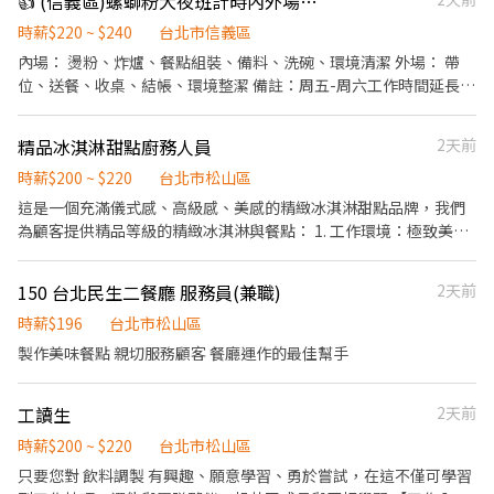
👍 (信義區)螺螄粉大夜班計時內外場人員(時薪220-240元)
接待 ​維持優雅用餐環境 ​分站式餐點製作（接龍式流暢作業） ​設備維
軟飲料、咖啡、茶等，保持飲品供應充足。 5. 送餐：將準備好的菜
護與食材管理 ​條件加分： 具備餐飲經驗者優，但更歡迎有服務熱
品送到客人的桌上，保持食物的溫度和質量。 6. 處理客人需求：對
時薪$220 ~ $240
台北市信義區
忱、追求細節的你。 ​⏰ 工作時間（排班靈活） ​【 台北 101 美食街
於客人的額外需求，如更換餐具、增加飲料等，快速且準確地回
內場： 燙粉、炸爐、餐點組裝、備料、洗碗、環境清潔 外場： 帶
】📍 7/1 隆重登場！ ​早班：09:30 - 13:30 ​中班：13:30 - 18:30 ​晚
應。 7. 解答問題：回答客人對菜單、食品或餐廳服務的相關問題，
位、送餐、收桌、結帳、環境整潔 備註：周五-周六工作時間延長至
班：18:30 - 22:30 ​【 永康店 】&【 信義店 】 ​午間餐期：10:00 -
提供必要的信息和解釋。 8. 撤桌和清潔：在客人完成用餐後，及時
05:00 (23:00後起薪230起）
14:00 / 10:00 - 17:00 ​晚間餐期：16:45 - 20:30 ​長期兼職標準： 1. 基
撤桌並清潔桌子，確保餐桌整潔。 9. 計算結賬：向客人提供帳單，
本配合 6 個月以上。 2. 每月配合總工時 80 小時以上。 ​💰 薪資與福
精品冰淇淋甜點廚務人員
2天前
接受付款，處理客人的付款方式，如現金、信用卡等。 10. 協作合
利 ​時薪： 依勞基法規定起薪，依能力及時數調整。 ​晉升機制： 晉
作：與廚師、洗碗工和其他餐廳團隊成員合作，確保高效的服務流
時薪$200 ~ $220
台北市松山區
升為訓練員最高可達 240元/小時！ ​安心保障： 依法投保、免費年度
程。 餐廳外場服務人員需要具備良好的溝通技巧、抗壓能力和團隊
這是一個充滿儀式感、高級感、美感的精緻冰淇淋甜點品牌，我們
健康檢查（我們比你更在意你的健康）。 ​專屬福利： 質感員工制
合作能力。他們應該能夠快速反應客人需求，提供出色的顧客服
為顧客提供精品等級的精緻冰淇淋與餐點： 1. 工作環境：極致美感
服、員工餐、團體保險、不定期員工聚餐。 ​📩 加入我們 ​如果你對環
務，並確保餐廳的運作順利。
空間，冷氣舒適環境，全場無油煙 2. 工作內容：完整培訓，明確
境有堅持，或想體驗新型態的餐飲工作，歡迎跟我們聊聊！
SOP，無經驗可 3. 工作氣氛：團隊單純，正面鼓舞士氣，非傳統高
150 台北民生二餐廳 服務員(兼職)
2天前
壓環境 「精品冰淇淋甜點廚務人員」職務如下： 水果處理，甜點加
熱與組裝，精緻擺盤，SOP作業流程，備料與環境維護
時薪$196
台北市松山區
製作美味餐點 親切服務顧客 餐廳運作的最佳幫手
工讀生
2天前
時薪$200 ~ $220
台北市松山區
只要您對 飲料調製 有興趣、願意學習、勇於嘗試，在這不僅可學習