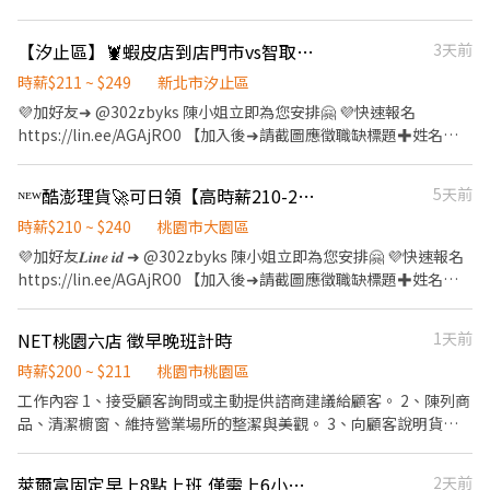
頭份東興店：苗栗縣頭份市東興路122號1樓 頭份信東店：苗栗縣頭
名 ✔ 電話 ✔ 想工作地區 ⚡ 專人快速回覆，符合資格即可安排上班！
人店】 1.包裹收寄、搬運、盤點、理貨 2.商品銷售、上架補貨、收
份市信東路二段106號1樓 大園三和-智取店：桃園市大園區菓林路8
🚨 名額有限，額滿即停止招募！ 別等工作找你，現在就加入炘栩團
銀結帳 3.店內環境維護 ⏰【上班時間】 早班▸10:30-17:30 晚班
號1樓 大園大豐店：桃園市大園區大豐二街70號1樓 大園大觀-智取
【汐止區】🦞蝦皮店到店門市vs智取人員⚡早晚班兼職首選⚡地點任選⚡錄取高GJ
3天前
隊，一起賺錢！
▸❶16:15~22:45 ❷18:45~22:45(每周至少2天需配合16:15上班) 💰
店：桃園市大園區大觀路598號1樓 大園田心-寄件店：桃園市大園
【薪資待遇】：時薪$196+地區獎金(面試時會再說明) 📍【雙週排
時薪$211 ~ $249
新北市汐止區
區大觀路428號1樓 大園致遠-智取店：桃園市大園區致遠一路30號1
休】：每週排班至少4天,不可指定休六或日
💜加好友➜ @302zbyks 陳小姐立即為您安排🤗 💜快速報名
樓 大園崁腳-智取店：桃園市大園區和平西路108號1樓 大園菓林
========================== 👥【 智取店】 1.無需服務客人，
https://lin.ee/AGAjRO0 【加入後➜請截圖應徵職缺標題✚姓名✚
店：桃園市大園區菓林路145號1樓 大園新生-智取店：桃園市大園
但需包裹搬運、理貨、維持店內清潔 2.支援調店，接受跑店安排 ⚠️
電話✚居住地區】 ＝＝＝＝＝＝＝＝＝＝＝＝＝＝＝＝＝＝＝＝＝
區新生路145號1樓 大園新興店：桃園市大園區新興路139號1樓 大
需有機車跟駕照，配合單日跑點及鄰近門市支援3-5間左右⚠️
＝＝＝＝＝ 🦐【工作內容】 一般店：包裹收寄、搬運、盤點、理
溪民權-智取店：桃園市大溪區民權東路162號1樓 中壢中美-智取
ᴺᴱᵂ酷澎理貨🚀可日領【高時薪210-240↗】兼職打工🎖️班別任選🎖️大園區GJ
5天前
🔸【上班時間】🔸(擇一) 早班▸07:00-12:00 / 07:30-12:30 / 08:00-
貨、收銀結帳 等 智取店：理貨、搬運、維持門市作業區環境、清潔
店：桃園市中壢區中美路一段53號1樓 中壢中原-智取店：桃園市中
13:00 / 08:30-13:30 ( 需配合5H ) 晚班▸17:30-23:30(實際上班時間
維護作業、需有交通工具 (一天需跑店3~5間智取店) 🦐【薪資待
時薪$210 ~ $240
桃園市大園區
壢區中北路40號1樓 中壢公園店：桃園市中壢區公園路二段133號1
為17點半~18點半之間) 夜班▸23:30~03:30 ✶需配合經常性的臨時加
遇】 一般店✨時薪 $211起 智取店✨時薪 $229-$249 🦐【上班時
樓 中壢央大-智取店：桃園市中壢區民族路三段396號1樓 中壢民族
💜加好友𝑳𝒊𝒏𝒆 𝒊𝒅 ➜ @302zbyks 陳小姐立即為您安排🤗 💜快速報名
班✶ 💰【薪資待遇】：時薪$204+地區獎金(面試時會再說明) 📍【雙
間】： 一般店 ↓ 早班時段 - 11:00~17:30 晚班時段 - 16:15~22:45、
店：桃園市中壢區民族路五段88號1樓 中壢成章店：桃園市中壢區
https://lin.ee/AGAjRO0 【加入後➜請截圖應徵職缺標題✚姓名✚
週排休】：每週排班至少4天，假日需配合至少一天排班 -----------
18:45~22:45 午班時段 - 15:00~19:00 ＝＝＝＝＝＝＝＝＝＝＝＝＝
成章一街170號1樓 中壢松勇店：桃園市中壢區松勇路198號1樓 中
電話✚居住地區】 ＝＝＝＝＝＝＝＝＝＝＝＝＝＝＝＝＝＝＝＝＝
------------------------------------- 找工作不等人！點擊下方應徵
＝＝＝＝＝＝＝＝＝＝＝＝＝ 智取店 ↓ 早班時段 - 07:00~12:00、
壢青商-智取店：桃園市中壢區青商路63號1樓 中壢健行-智取店：
＝＝＝＝＝ ⚡免費交通車⚡立即上班⚡可預支周日領⚡加不加班隨你
⬇️ 1️⃣ 私訊平台 直接詢問 2️⃣官方 🔗：https://lin.ee/xNbSanF 💬 留
NET桃園六店 徵早晚班計時
1天前
07:30~12:30、08:00~13:00、08:30~13:30 晚班時段 -
桃園市中壢區健行路218號1樓 中壢莊敬店：桃園市中壢區莊敬路
開心 ⚡不定期的加碼獎金⚡強檔日雙倍薪⚡韓國電商理貨首選😀 ＝＝
言：「姓名+電話+職缺截圖」 ✅ 免仲介費｜全台職缺皆可詢問
17:30~21:30、18:00~22:00、18:30~22:30 全班時段(雙頭班) -
838巷1號1樓 中壢復強-智取店：桃園市中壢區復華街191號與193
＝＝＝＝＝＝＝＝＝＝＝＝＝＝＝＝＝＝＝＝＝＝＝＝ ✅【工作內
時薪$200 ~ $211
桃園市桃園區
07:00~13:30+17:30~00:00 (上班約6~8小時) 夜班時段 -
號1樓 中壢復華店：桃園市中壢區復華11街56號1樓 中壢榮安-智取
容】 ➡️【理貨員】 : 檢貨、理貨、包裝、出貨、加工、上架、退
工作內容 1、接受顧客詢問或主動提供諮商建議給顧客。 2、陳列商
23:30~03:30 (上班約2~4小時) 午班時段 - 15:00~19:00 ＝＝＝＝＝
店：桃園市中壢區榮安十三街252號1樓 中壢龍文-智取店：桃園市
貨、便服上班、走動式作業(依現場工作指派為原則) ➡️【文書人
品、清潔櫥窗、維持營業場所的整潔與美觀。 3、向顧客說明貨品
＝＝＝＝＝＝＝＝＝＝＝＝＝＝＝＝＝＝＝＝＝ 🦐【休假制度】：
中壢區龍文街15號1樓 平鎮文心-智取店：桃園市平鎮區文心路112
員】 1.文書作業的工作，也是要協助現場的工作，工作比例不一定
的性質、特徵、品質與價格。 4、向客戶示範操作方法，顯示商品
排休制 (輪班人員依照當月紅字天數排休；時薪人員依照門市與個人
號1樓 平鎮平東店：桃園市平鎮區平東路59號１樓 平鎮延平-智取
2.要知道如何電腦操作，基本Excel (重複值、SUM、IF)比對加減要
的優點，以協助顧客選擇。 5、在成交後，包裝商品、收取款項、
可配合時段) ＝＝＝＝＝＝＝＝＝＝＝＝＝＝＝＝＝＝＝＝＝＝＝＝
店：桃園市平鎮區延平路二段26號1樓 平鎮南京店：桃園市平鎮區
萊爾富固定早上8點上班,僅需上6小時尖峰時段，時薪200
2天前
會 3.文書人員具備基本電腦操作能力、Office辦公室軟體操作 4.文書