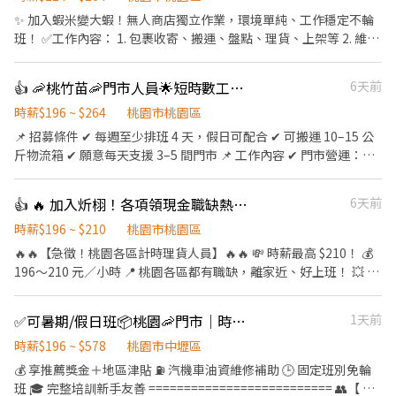
✨ 加入蝦米變大蝦！無人商店獨立作業，環境單純、工作穩定不輪
班！ ✅工作內容： 1. 包裹收寄、搬運、盤點、理貨、上架等 2. 維持
門市作業區環境、清潔維護作業 3. 智取店為無人商店，有單日跑點
1-5間門市 4. 須配合蝦皮店到店工作內容調整 5. 須配合鄰近有人店
👍 🦐桃竹苗🦐門市人員🌟短時數工作🌟零經驗也能快速上手
6天前
門市支援 🌙🌙夜班說明🌙🌙 工作型態：為每日跑點約3–10家門市，
跑點距離約16km內 需可配合(早班/晚班)擇一於門市安排受訓 🔔需
時薪$196 ~ $264
桃園市桃園區
有機車&駕照🔔 ⸻ ✅工作時間： 🔹早班：07:00-12:00、07:30-
📌 招募條件 ✔ 每週至少排班 4 天，假日可配合 ✔ 可搬運 10–15 公
12:30、08:00-13:00、08:30-13:30 🔹晚班：17:30-22:30、17:30-
斤物流箱 ✔ 願意每天支援 3–5 間門市 📌 工作內容 ✔ 門市營運：包
23:30、18:30-22:30、18:30-23:30 (上班時數為2~6小時依實際情況
裹收寄、搬運、盤點、理貨、上架 ✔ 環境維護：保持作業區整潔，
而定) 🔹夜班 ：23:30–03:30 (上班時數為2~4小時依實際情況而定)
確保運作順暢 ✔ 智取店運營：支援無人商店跑點（部分區域除外）
👍 🔥 加入炘栩！各項領現金職缺熱烈招募中！🔥
6天前
🔹假日早班：07:00-12:00 🔹假日晚班：17:30-23:30 (上班時數為
✔ 排班方式： ☀️ 早班兼職：每日 3–5 間門市 🌙 晚班兼職：每
2~6小時，一個月至少6天，依實際情況而定) ⸻ ✅工作待遇：
日 1–3 間門市 ✔ 彈性支援：依需求調整，支援鄰近門市 📌 工作時
時薪$196 ~ $210
桃園市桃園區
日班時薪=$224 晚班另有獎金+20=時薪$244 夜班另有獎金+40=時
間 早班｜07:00–13:30、08:30–13:30 晚班｜17:30–23:30、
🔥🔥【急徵！桃園各區計時理貨人員】🔥🔥 💸 時薪最高 $210！ 💰
薪$264 ━━━━━━━━━━━━━ 📍 【熱門開缺地點】大同、
18:30–23:30 夜班｜23:30–03:30 有假日班 ( 只上週末和國定假日
196～210 元／小時 📍 桃園各區都有職缺，離家近、好上班！ 💥 想
蘆竹、中壢、龜山、新屋、八德、平鎮 ━━━━━━━━━━━━
) 📌 工作地點 三義中正-智取店：苗栗縣三義鄉中正路57號1樓 三灣
賺錢，就趁現在！ ✔ 無經驗可，專人教學 ✔ 可長期／可兼職 ✔ 學
📩 【火速卡位應徵流程】 ➊ 點擊填寫廠商制式履歷（1分鐘完成，
中正-智取店：苗栗縣三灣鄉中正路303號1樓 大湖中山-智取店：苗
生、二度就業、待業中都歡迎 ✔ 工作穩定，天天都有機會排班 📦
快速安排送審）： 👉https://reurl.cc/Wbek79 🔒 【隱私防線】個資
✅可暑期/假日班📦桃園🦐門市｜時薪達578💰班別自選免輪班｜長短期、二度就業皆可
1天前
栗縣大湖鄉中山路40號1樓 公館信義-智取店：苗栗縣公館鄉信義街
【工作內容】 ✅ 理貨 ✅ 貨物分類 ✅ 商品整理 ✅ 出貨作業 🕒【上班
僅供廠商審核，敏感欄位（身分證/詳細地址）錄取前皆可先不填！
8之1號1、2樓 苗栗近光店：苗栗縣公館鄉近光路88號1樓 竹南龍山
時間】 🌆 中班｜16:00 ～ 貨量結束 🌙 夜班｜00:30 ～ 貨量結束 💯
時薪$196 ~ $578
桃園市中壢區
➋加入留言： 👉https://lin.ee/OBnhVN5 私訊留下 ⌜姓名+電話
店：苗栗縣竹南鎮龍山路三段343號1樓 苗栗自治店：苗栗縣苗栗市
想找一份穩定又好賺的工作嗎？ 💯 不用經驗，只要肯做，就有機會
💰 享推薦獎金＋地區津貼 ⛽ 汽機車油資維修補助 🕒 固定班別免輪
+應徵蝦皮門市人員」💥
自治路393號1樓 頭份自強-智取店：苗栗縣頭份市自強路28號1樓
穩定安排班別！ 📲 立即加入官方賴：@XINXU 📩 私訊留下： ✔ 姓
班 🎓 完整培訓新手友善 ========================== 👥【 有