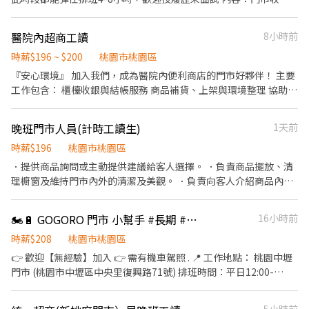
會者也不會立即結清依規定於下個月5號轉帳、無法接受這點者，請
龜山區文學路228號1樓 龜山光峯店：桃園市龜山區光峯路192號1
年資只看實力，培訓機制超完整！ 📍 【工作地點】（龜山區聯合招
銀、包裝麵包、麵包整理、環境清潔 排班時間為可彈性排班，最少
不需要浪費您珍貴的時間謝謝 一開始時薪196元先實習3天 通過實習
樓 龜山長慶-智取店：桃園市龜山區長慶三街40號 龜山萬壽三-智取
募，可彈性媒合離家近的門市） 主招募： 德運門市 聯合媒合： 文
4小時最長8小時 真的不缺寒暑期工讀拜託不要浪費彼此時間謝謝🙏
後繼續上班：時薪200元 只接受匯款發薪、沒有個人帳戶者請先去
店：桃園市龜山區萬壽路一段231號1樓 蘆竹大有-寄件店：桃園市
醫院內超商工讀
8小時前
善、祥櫂、廣華、庚大、美光一、龜山廣達、友達電、廣瀨門市
注意⚠️：因工作性質是餐飲故不能做美甲💅 有興趣請投履歷或來電
開戶謝謝 （中國信託或聯邦銀行優先） 主要工作：收銀、下班虧損
蘆竹區大有街25號1樓 蘆竹大竹店：桃園市蘆竹區大竹路361號1樓
(註：廠區門市環境單純，錄取標準將依各科技廠區門禁規範配合辦
洽詢
時薪$196 ~ $200
桃園市桃園區
需於交接時補上不月結 次要工作： 協助客人操作APP跟自助列印影
蘆竹大新店：桃園市蘆竹區大新一街26號1樓 蘆竹南順店：桃園市
理) 💡 【我們需要這樣的你】 ✔️ 尋求彈性排班的兼職夥伴（⚠️ 依法
印傳真或是補單（LifeET補停車費或罰單、雲端中獎發票列印）
『安心環境』 加入我們，成為醫院內便利商店的門市好夥伴！ 主要
蘆竹區南順四街8號1樓 蘆竹福祿-智取店：桃園市蘆竹區福祿一街
規，應徵大夜班需年滿 18 ） ✔️ 無經驗可，只要具備服務熱忱與學
工作包含： 櫃檯收銀與結帳服務 商品補貨、上架與環境整理 協助顧
52號地下一樓 觀音大觀店：桃園市觀音區大觀路二段257之1號1樓
習心 ✔️ 對門市經營、甚至未來想晉升幹部有興趣的夥伴 🎉 名額有
客提供友善服務
觀音新生-智取店：桃園市觀音區新生路1545號1樓 新竹北新-智取
限！立刻點擊「應徵」或私訊我們，先聊聊也沒問題！
店：新竹市北區北新街135號1樓 新竹光復二店：新竹市東區光復路
晚班門市人員(計時工讀生)
1天前
二段142號1樓 新竹光復三-智取店：新竹市東區光復路一段45號1樓
時薪$196
桃園市桃園區
新竹竹蓮-智取店：新竹市東區南大路382號1樓 新竹東光-智取店：
新竹市東區東光路147號1樓 新竹東南店：新竹市東區東南街80號1
．提供商品詢問或主動提供建議給客人選擇。 ．負責商品擺放、清
樓 新竹金山店：新竹市東區金山北一街116號1樓 新竹關新店：新竹
理櫥窗及維持門市內外的清潔及美觀。 ．負責向客人介紹商品內容
市東區關新東路360號1樓 北埔北埔-智取店：新竹縣北埔鄉北埔街
與價格，以協助客人選擇。 ．負責商品成交後之包裝、收款、交付
96號1樓 竹北中山店：新竹縣竹北市中山路57號1樓 竹北光明-智取
商品及發票。 ．負責在當班結束前，統計銷售情形、盤點貨品存
🏍️🔋 GOGORO 門市 小幫手 #長期 #無經驗可 (S)
16小時前
店：新竹縣竹北市光明五街319號1樓 竹北勝利二-智取店：新竹縣
量。 ．負責在當班結束後，門市內外的清潔及閉店工作。
竹北市勝利十五街262號1樓 竹北嘉豐店：新竹縣竹北市嘉豐五路二
時薪$208
桃園市桃園區
段132號1樓 竹東民族店：新竹縣竹東鎮民族路58號1、2樓 竹東杞
👉 歡迎【無經驗】加入 👉 需有機車駕照 . 📍 工作地點： 桃園中壢
林店：新竹縣竹東鎮杞林路8號1樓 竹東站前-智取店：新竹縣竹東
門市 (桃園市中壢區中央里復興路71號) 排班時間：平日12:00-
鎮北興路一段611號1樓 芎林文山-智取店：新竹縣芎林鄉文山路437
21:00、假日12:00~21:00，會依照門市狀況安排 . 桃園藝文門市(桃
號1樓 湖口湖心店：新竹縣湖口鄉中山路一段569號1樓 新埔福德-智
園市桃園區大興西路一段163號) 排班時間：平日12:00-21:00、假日