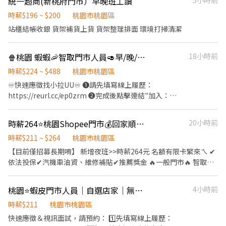
取店：新竹縣新埔鎮福德街17號1樓 新豐松柏-智取店：新竹縣新豐
統一超商(新桃府門市）早晚班工讀
5小時前
12:00~21:00，會依照門市狀況安排 . 🔸 工作內容簡介： 接待顧客：
鄉松柏街128號1樓 關西正義-智取店：新竹縣關西鎮正義路186號1
介紹 Gogoro 產品，引起顧客興趣 新車交車：整備清潔＋操作教
時薪$196 ~ $200
桃園市桃園區
樓 📌 薪資福利 ☀️ 早班時薪：$204 ~ $244 🌙 晚班時薪：$224 ~
學，讓車主安心上路 問卷活動：協助派發與收集，推廣品牌理念 服
站櫃結帳收銀 貨架補貨上貨 貨架整理排面 環境打掃清潔
$264 💼 勞健保完整保障 🛵 交通補助（機車/汽車皆有） 📚 線上訓
務流程：依照標準流程執行，提升客戶滿意度 環境維護：保持門市
練，零經驗也能快速上手 🧘 固定班別，免輪班更安心 🍱 雙週排班
整潔，提供良好賞車體驗 . 🙌 只要有熱情，歡迎你加入我們！ 讓我
制，工作生活雙平衡 🔽🔽如何應徵?🔽🔽🔽 👉快速連結：
🍿桃園 蝦蝦🦐智取門市人員🥑早/晚/假日班
18小時前
們一起用 Gogoro 改變城市的移動方式。 . 【✅ 應徵方式】 請點 ➡️
【https://lin.ee/L61OXnF】 或者 賴ID：@nhy5896h 👉截圖職缺
https://lin.ee/XSpUAdyl 無法點擊請搜尋@922vyxod (要加@) 加
時薪$224 ~ $488
桃園市桃園區
文 👉私訊留下 【姓名、電話、應徵蝦皮門市人員、找霍專員應徵】
入後請按照格式留言或提供職缺截圖 謝謝 (其他區域也歡迎詢問)
♾️快速應徵找小拉UU♾️ ❶請先填寫線上履歷：
https://reurl.cc/ep0zrm ❷完成後點擊連結"加入：
https://lin.ee/IUNhL0k ❸加入後請留言【姓名/電話/應徵蝦皮】
॰ॱꕤ*｡ﾟ॰ॱꕤ*｡ﾟ॰ॱꕤ*｡ﾟ॰ॱꕤ*｡ﾟ॰ॱꕤ*｡ﾟ ◆工作內容 📦 包裹收寄、搬
時薪264⭐桃園Shopee門市💰回家順路來打工🧡免體撿快速報到
20小時前
運、盤點、理貨、上架 🧹 維持門市環境及清潔 🏃‍♂️ 單日需跑點 1～5
間門市 🔄 配合蝦皮店到店工作內容及鄰近有人店支援 💡 提供完整
時薪$211 ~ $264
桃園市桃園區
教育訓練＋店面實習，新手也OK！ ◆上班時間&薪資 💰時薪229 晚
【目前僅招募長期唷】 新增夜班>>時薪264元 名額有限卡緊來ㄟ ✔
班另有獎金+20=時薪249 ⏰ 時段： 早班：07:30-12:30、08:30-
依法投保✔汽機車油資、維修補貼✔推薦獎金 🔥一般門市🔥 智取店
13:30 晚班：17:30-23:30、18:30-23:30、17:30-22:30 👉 彈性排班
🔥 任你選 無經驗不擔心!提供完整培訓+店面實習😃有計薪哦 🔺全台
2～6小時，視情況需加班 假日早班：07:00-12:00 假日晚班：
門市統一視訊面試🔺勿直奔門市nono 💰工作內容： 1.負責包裹收
桃園⭐蝦皮門市人員｜自選店家｜無經驗可｜快速報到❤️
4小時前
17:30-23:30 👉 彈性排班2~6小時，視情況需加班 . 📅 一週至少給班
寄、搬運、盤點、理貨等 2.提供顧客接待、收銀結帳等服務 3.維持
4 天（假日需能配合） ⚠️ 需配合加班，搬運重物（約 15 公斤） - ◆
門市作業區環境、清潔維護作業 4.智取店為無人商店，有單日跑點
時薪$211
桃園市桃園區
上班地點 主要門市(需跑鄰近智取門市) 桃園民安 - 智取店 桃園市桃
需求，騎車到各門市理貨(非送貨) (單日跑點1-5間門市，需自備機
快速應徵＆視訊面試，請預約： 1️⃣先填寫線上履歷：
園區民安路124號1樓 桃園大業 - 智取店 桃園市桃園區大業路一段
車&駕照) 5.協助區經理執行門市營運、維護 📢薪資待遇 一般門市時