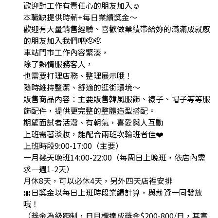
歡迎對工作有責任心的朋友加入☺️
本職缺提供時薪+每日業績獎金～
歡迎有大量銷售經驗、喜歡做業績帶給妳的滿滿成就感
的朋友加入我們吧🫡🫡
車站門市工作內容緊湊，
除了熱情服務客人，
也需要打理店務、整理展示哦！
隨時維持整潔、舒適的逛街環境～
販售商品內容：主要販售韓風服飾、襪子、帽子等等服
飾配件，提供更完整的整體造型搭配。
期望面試者活潑、有朝氣，喜愛與人互動
上班需著淡妝，能配合兩班次輪班者佳❤️
上班時段9:00-17:00（主要）
一月幾天晚班14:00-22:00（每周日上晚班，依店內需
求一週1-2天）
月休8天，可以必休4天，另外四天店裡安排
🎀日獎金以每日上班時段業績計算，與薪資一同發放
哦！
（獎金為級距制，日目標達成獎金$200-800/日，其實