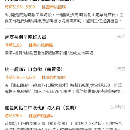
交付商品、開發票或收據，完成交易手續。 6、於當天打烊前，撰
＝＝ 📍【一般店-缺額門市 ↓ ↓ ↓】： 汐止大同店-新北市汐止區
南京路125巷62號1樓 平鎮南豐-智取店：桃園市平鎮區南豐路194
理貨員為主要理貨工作但會操作到簡易文書作業 ＝＝＝＝＝＝＝＝
時薪$196 ~ $200
寫當日交班報表。 獎金福利 1、生日禮券 2、員工購物優惠
桃園市桃園區
大同路二段667號1樓 汐止樟樹二店-新北市汐止區樟樹一路141巷3
號1樓 平鎮湧安店：桃園市平鎮區湧安路1號1樓 平鎮新富-智取店：
＝＝＝＝＝＝＝＝＝＝＝＝＝＝＝＝＝＝ ✅【上班時間】 日班：
9月開始的短時數尖峰時段，一週排班5天 時薪制固定早班店員，主
號1樓 汐止新昌店-新北市汐止區新昌路12號1樓 汐止明峰店-新北市
桃園市平鎮區新富二街50號1樓 平鎮龍江店：桃園市平鎮區龍江路
08:00~17:00 晚班：18:00~03:00 (直接下夜班) ＝＝＝＝＝＝＝＝＝
要工作是做咖啡與維持咖啡機冰塊補滿即可，遇到主任巡店機會最
汐止區明峰街15號1樓 汐止青山店-新北市汐止區青山路29號1樓 ＝
188號1樓 平鎮龍南-智取店：桃園市平鎮區龍南路150之1號1樓 桃
＝＝＝＝＝＝＝＝＝＝＝＝＝＝＝＝＝ 💰【薪資待遇】 ➡️理貨日班
大，需提供主任需要的店內照片給他即可（如果主任很急的話），
＝＝＝＝＝＝＝＝＝＝＝＝＝＝＝＝＝＝＝＝＝＝＝＝＝ 📍【智取
園中埔店：桃園市桃園區中埔一街105號1樓 桃園民安-智取店：桃
$210 ➡️理貨晚班$240 ➡️文書日班$230 (額滿) ➡️文書晚班$265 (額
不會強迫要有有什麼業績達標，只要上好8點（或更早）到下班的咖
店-缺額門市 ↓ ↓ ↓】 汐止秀峰 - 智取店-新北市汐止區秀峰路74號
園市桃園區民安路124號1樓 桃園民有店：桃園市桃園區民有三街
滿) ⭐另有，堆高機津貼20 (需通過訓練) ＝＝＝＝＝＝＝＝＝＝＝＝
超商長期早晚班人員
1天前
啡機人潮（同時結帳與做咖啡，有時候還有微波跟代收），早班固
1樓 汐止東城 - 智取店-新北市汐止區康寧街459巷17號1樓 汐止同興
425號1樓 桃園春日-智取店：桃園市桃園區春日路1171號1樓 桃園
＝＝＝＝＝＝＝＝＝＝＝＝＝＝ ✅【上班地點任選】每天開的倉缺
定不輪班（最忙碌的班），只要求結帳速度（其他不要求）：收銀
時薪$196
桃園市桃園區
- 智取店-新北市汐止區同興路278號1樓 ＝＝＝＝＝＝＝＝＝＝＝＝
桃鶯-智取店：桃園市桃園區桃鶯路125號1樓 桃園桃鶯二店：桃園
額不同⭐可詢問專員 ❣️TAO1：大園區建國路102號 ▶近機場 ❣️
需維持正負零，常常虧錢請馬上補齊且本店有權利停止排班，你是
＝＝＝＝＝＝＝＝＝＝＝＝＝＝ ❗需可配合調店、支援❗❗需可配合調
市桃園區桃鶯路230-1號1樓 桃園國強店：桃園市桃園區國強一街
清潔/補貨/結帳/面銷/經營熟客群組/完成交待事項
TAO5：桃園市觀音區寶倉街108號5樓 ＝＝＝＝＝＝＝＝＝＝＝＝
來上班賺錢的不是來虧錢的⋯⋯^ ^ 1.頭髮無染超淺色 2.無美甲 3.無
店、支援❗ ✨另外教育訓練、實習皆有支薪且享勞健保完整保障唷✨
420號1樓 桃園莊敬店：桃園市桃園區莊敬路一段320號1樓 桃園朝
＝＝＝＝＝＝＝＝＝＝＝＝＝＝
刺青 4.頭髮可以綁起來要綁起來 5.上班不可以穿短褲或五分、七分
❤️因每天都有面試，故門市缺額會有變動唷~ ❤️如果您想盡快上
陽-智取店：桃園市桃園區朝陽街3號1樓 桃園龍城-智取店：桃園市
https://forms.office.com/r/p8ECMPGJbb 🚚🚚 🚚詳細交通車路線
統一超商7-11急徵（薪資優）
1天前
褲或裙子上班、 早班：08:00-14:00 （6小時） 上班時段固定無法更
工、想找穩定的工作，點選『立即應徵』，將盡速為您安排❤️
桃園區龍城二街56號1樓 桃園寶慶-智取店：桃園市桃園區寶慶路
可先自行查詢唷 🚚🚚🚚 ＝＝＝＝＝＝＝＝＝＝＝＝＝＝＝＝＝＝＝
改 工作內容：收銀與咖啡機、一週兩次偶爾會遇到遲到的冷凍物流
296號1樓 新屋中山店：桃園市新屋區中山路339號1樓 新屋中華-智
時薪$196 ~ $230
桃園市桃園區
＝＝＝＝＝＝＝ ✅【休假制度】排休制 (依現場人力狀況靈活調配)
（需即時上貨以免融化） 固定店：萊爾富國圳店 發薪方式：月結
取店：桃園市新屋區中華路225號1樓 楊梅三民店：桃園市楊梅區三
✅【工作要求】: 需能搬重、接受走動式久站 ❤️【工作福利】❤️ ➡️廠
🔥【龜山區統一超商7-11擴大徵才】時薪196起/大夜達230｜排班
（固定每月5號匯款） 收銀：當日交接有虧錢的當日補齊！不可侵
民路47號1樓 楊梅四維店：桃園市楊梅區四維路48號1樓 楊梅成功-
區機車停車免費 ➡️提供日周領服務💲日領$1,500 ➡️加班採自願報
彈性＋免經驗可 加入 7-ELEVEN 團隊！我們提供優渥時薪與完整培
佔營業額與交接的零用金否則一律通報警察（店內有監視器、收銀
智取店：桃園市楊梅區成功路19號1樓 楊梅青山店：桃園市楊梅區
名，很彈性！ ➡️不需一直搬重 每個人都有推車 ➡️免經驗可 高錄取
訓，無論是想找彈性兼職，或是挑戰自我、晉升管理職，都歡迎你
也皆有記錄） 試用期：實習3天時薪196元，確定收銀正常才繼續排
青山一街213號1樓 楊梅楊新-智取店：桃園市楊梅區楊新北路269-5
可立即上工！ ➡️廠區有工業大電風扇，遠離悶熱，保持清爽！ ➡️備
的加入！ 💰 【薪資與福利】 薪資優渥： 基本時薪 $196 起，大夜班
班進入一個月的試用期（時薪200），早班不用補滿有空閒時去拉拉
麵包同話🍞中晚班計時人員（長期）
1小時前
號1樓 楊梅瑞梅店：桃園市楊梅區瑞梅街188號1樓 楊梅萬大店：桃
有近30條路線的交通車，讓你上下班沒煩惱！ ➡️不定時強檔專案推
最高達 $230/hr。 法定保障： 依法投保勞保、健保、提撥勞退
排面（約10點會不忙一點）（需加本店工作 社群，不能互加好友的
園市楊梅區萬大路75號1樓 龜山山鶯-智取店：桃園市龜山區山鶯路
出，讓你工作更有動力，荷包賺滿滿！ ＝＝＝＝＝＝＝＝＝＝＝＝
6%。 專屬加碼： 享生日禮、三節禮，及年終獎金！ 🚀 【排班與升
時薪$205
桃園市桃園區
那種隱私權極高的群組類型請安心不會遇到怪同事， 依訊息內容回
135號1樓 龜山文化二店：桃園市龜山區文化七路61號1樓 龜山文化
＝＝＝＝＝＝＝＝＝＝＝＝＝＝ ⚠️面試、應徵請線上預約，勿直接
遷】 排班彈性： 早班／晚班／大夜班任選，完美配合個人作息。 透
可開始上班的長期人員（短期勿試） 目前缺12-23時段，只要符合
饋店裡照片） ⚠️一律無法預支薪水、預計惡意離職曠職或惡意學不
店：桃園市龜山區文化二路34巷14弄21號1樓 龜山文學店：桃園市
跑現場唷⚠️
明升遷： 工讀生 ➡️ 店職員 ➡️ 店副理 ➡️ 店經理 ➡️ 營業幹部，不看
此時段都能彈性排班4-8小時，歡迎投履歷來面試 內容：門市收