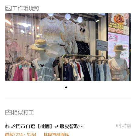
工作環境照
相似打工
👍 🦐門市自選【桃園】🦐蝦皮智取店 / 免經驗、快速報到 💰時薪 224 -264
6小時前
時薪$224 ~ $264
桃園市桃園區