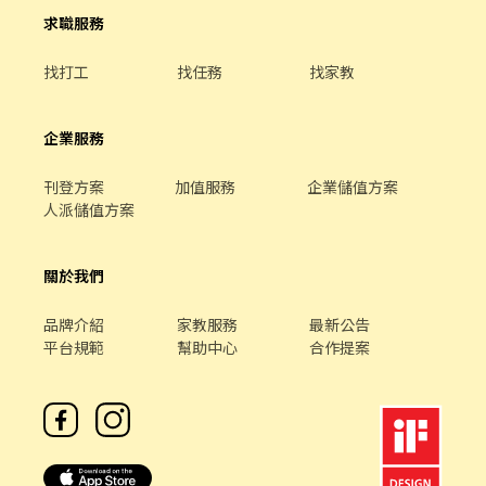
🎉 推薦獎金 600 元／人 📚 完整教育訓練 🏪 固定門市，不需支援其
配合鄰近店點支援 🔺僅招募長期 ☆*: .｡. o(≧▽≦)o .｡.:*☆ ✍應徵、
求職服務
他店 ⊹ ࣪ ˖────────────⊹ ࣪ ˖ 📩 **想應徵就趁現在！**
詢問歡迎直接聯繫、填線上履歷 招募專員：林小姐
💻 履歷填寫 https://reurl.cc/GazaRW 💚 官方 LIN
https://lin.ee/PGxf2s9 加入後請留言 :姓名/電話/應徵工作截圖 💡
找打工
找任務
找家教
https://reurl.cc/lNxbvE ID：@440mente 留言： **姓名＋電話＋
安心求職、應徵詢問不收錢
應徵 HD 智取店＋找 Mini 專員** 📌 請確認有意願應徵，再按下「我
要應徵」！收到履歷會立即聯繫安排。 ⊹ ࣪
企業服務
˖────────────⊹ ࣪ ˖ ✨【職缺亮點】 💰 固定班別，不用
天天換時間 ⚡ 面試快速安排，免跑現場 🦐 免經驗可，專人帶著學 🕒
刊登方案
加值服務
企業儲值方案
工時彈性，學生、上班族、二度就業都適合 🚫 無仲介費、無抽成，
人派儲值方案
安心應徵 🔥 想找一份穩定又有彈性的兼職？
關於我們
品牌介紹
家教服務
最新公告
平台規範
幫助中心
合作提案