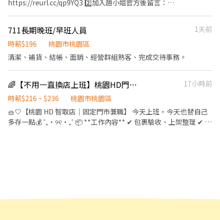
https://reurl.cc/qp9YQ3 2️⃣加入趙小姐官方後留言：
400號1樓 桃園龍城 - 智取店 桃園市桃園區龍城二街56號1樓 桃園朝
薪 211元 智取店(無人店) 早班時薪224元 智取店(無人店) 晚班時薪
https://lin.ee/Y0jPj9A3 （ID：@359keqlq） 留言>>>>姓名/電話
陽 - 智取店 桃園市桃園區朝陽街3號1樓 桃園桃鶯 - 智取店 桃園市桃
244元 智取店(無人店) 夜班時薪264元 🏡門市地點 ↓↓一般門市
＋截圖職缺 ⸻⸻⸻⸻⸻⸻⸻⸻ ✅
園區桃鶯路125號1樓 桃園同安 - 智取店 桃園市桃園區同安街336巷
711長期晚班/早班人員
1天前
↓↓ 桃園桃鶯二店 桃園市桃園區桃鶯路230-1號1樓 桃園國強店 桃
工作內容： 1. 包裹收寄、搬運、盤點、理貨 2. 協助門市服務與收銀
77號1樓 桃園寶慶 - 智取店 桃園市桃園區寶慶路296號1樓 桃園春日
園市桃園區國強一街420號1樓 桃園莊敬店 桃園市桃園區莊敬路一段
作業 3. 維持環境清潔 4. 配合調店及支援工作 5. 協助門市日常營運維
時薪$196
桃園市桃園區
- 智取店 桃園市桃園區春日路1171號1樓 ॰ॱꕤ*｡ﾟ॰ॱꕤ*｡ﾟ॰ॱꕤ*｡ﾟ
320號1樓 桃園中埔店 桃園市桃園區中埔一街105號1樓 桃園永安店
護 ✅工作時間： 早班：10:30-17:30 晚班：16:15-22:45、18:45-
清潔、補貨、結帳、面銷、經營群組熟客、完成交待事務。
॰ॱꕤ*｡ﾟ॰ॱꕤ*｡ﾟ 🎯員工福利 🛡️ 勞保、團保、勞退：保障你的未來與安
桃園市桃園區永安路290號1樓 桃園民有店 桃園市桃園區民有三街
22:45 假日班：10:30-22:45 *皆為彈性排班，視情況加班 ＊ 一週至
全！ ⛽ 油資/修繕補貼：車子🛵有保障，油資與維修費享 10% 補
425號1樓 桃園宏昌店 桃園市桃園區宏昌五街26號1樓 ↓↓智取店
少給班 4 天（假日需能配合）＊ ✅工作待遇：時薪211 ✅工作地
貼！ 🫰🏻 推薦獎金：成功推薦朋友加入，可享 600 元推薦獎金！
↓↓ 桃園大業 - 智取店 桃園市桃園區大業路一段400號1樓 桃園民
🌈【不用一直換店上班】桃園HD門市✨時薪216–236｜可週休二日
17小時前
點：(可自選店點) 桃園中埔店 桃園市桃園區中埔一街105號1樓 桃園
🏅 國定假日加倍奉還：雙倍時薪工作更有動力！ ⚠️缺額變化快速，
安 - 智取店 桃園市桃園區民安路124號1樓 桃園同安 - 智取店 桃園市
民有店 桃園市桃園區民有三街425號1樓 桃園永安店 桃園市桃園區
時薪$216 ~ $236
桃園市桃園區
先搶先贏~
桃園區同安街336巷77號1樓 桃園春日 - 智取店 桃園市桃園區春日路
永安路290號1樓 桃園宏昌店 桃園市桃園區宏昌五街26號1樓 桃園莊
🧺🤍【桃園 HD 智取店｜固定門市兼職】 今天上班，今天也替自己
1171號1樓 桃園桃鶯 - 智取店 桃園市桃園區桃鶯路125號1樓 桃園朝
敬店 桃園市桃園區莊敬路一段320號1樓 😊門市缺額變動很快很
多存一點💰 ˚₊‧୨୧‧₊˚ 📦 **工作內容** ✔ 包裹驗收、上架整理 ✔ 揀
陽 - 智取店 桃園市桃園區朝陽街3號1樓 桃園龍城 - 智取店 桃園市桃
快，先搶先贏 ＊＊＊＊＊＊＊＊＊＊＊＊＊＊＊＊＊＊＊＊ ☑️至少
貨、打包、智取櫃補貨 ✔ 配送資訊回報 ✔ 門市環境整理 ✨ 工作內
園區龍城二街56號1樓 桃園寶慶 - 智取店 桃園市桃園區寶慶路296號
配合四個月以上 ☑️ 需配合加班，搬運重物（約 15 公斤） 💡皆會提
容單純 ✨ 無經驗也會一步一步教 ⊹ ࣪ ˖────────────⊹ ࣪
1樓 ↓↓夜班限定↓↓ 桃園正康 - 智取店 桃園市桃園區正康一街
供完整教育訓練＋店面實習，新手也OK！💡
˖ 🕒 **班別自由選** ☀️ 13:00－17:00｜💰 時薪216元 🌙 18:00－
216號1樓 桃園安東 - 智取店 桃園市桃園區安東街13號1樓 桃園自強
22:00｜💰 時薪236元 ✔ 固定班別 ✔ 不用輪班 ✔ 固定同一間門市 ⊹ ࣪
- 智取店 桃園市桃園區自強路6號1樓 桃園祥七 - 智取店 桃園市桃園
˖────────────⊹ ࣪ ˖ 📍 **工作地點** 桃園市桃園區守法
區天祥七街30號1樓 💰工作時間：(給你選) 【固定班別、每周至少
路21號1樓 （HD 智取店） ⊹ ࣪ ˖────────────⊹ ࣪ ˖ 🌼 **
配合4天，包含六日至少一天】 ↓↓一般門市↓↓ 早班－10:30-
這份工作適合你，如果…** ✔ 想找穩定兼職 ✔ 希望固定時間上下班
17:30 晚班 － 16:15-22:45/18:45-22:45 ↓↓智取店↓↓ 早班－
✔ 喜歡工作內容簡單、不複雜 ✔ 沒經驗也想嘗試 ⊹ ࣪
07:00-12:00/07:30-12:30/08:00-13:00/08:30-13:30 晚班－17:30-
˖────────────⊹ ࣪ ˖ 🎁 **福利** 🤍 勞健保 ⛽ 油資補助
23:00/18:30 - 23:00 夜班 － 23:30 - 03:30 🔺需能搬重10-15KG 🔺須