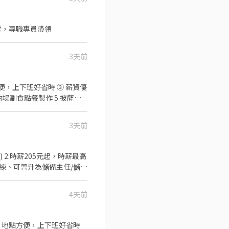
天堂，專職專員帶領
3天前
方便，上下班好省時 ③ 薪資優
.內場副食點餐製作 5.披薩製
值班) ▲入職條件: ▲需要持
◎
3天前
善訓練、可晉升為儲備主任/儲備
4.內場下副食 5.披薩製作、
 1.需有機車駕照！～ 2.對
4天前
 ② 地點方便，上下班好省時