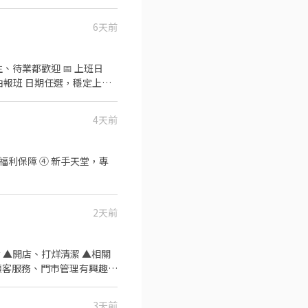
:00 午13班：13:00－20:00
6天前
：08:00 - 17:00｜時
、待業都歡迎 📅 上班日
園市大園區建國路 桃17📍桃
由報班 日期任選，穩定上班~
｜13:00－20:00、14:00
 ❌無收取仲介費
NT$260 📍桃園市龜
4天前
要加@) DAISY 電話📞：
諮詢費
，福利保障 ④ 新手天堂，專
2天前
食 ▲開店、打烊清潔 ▲相關
對顧客服務、門市管理有興趣者
作證的外籍生 公司福利 ◎
工團保(公司付費)、任職滿一
3天前