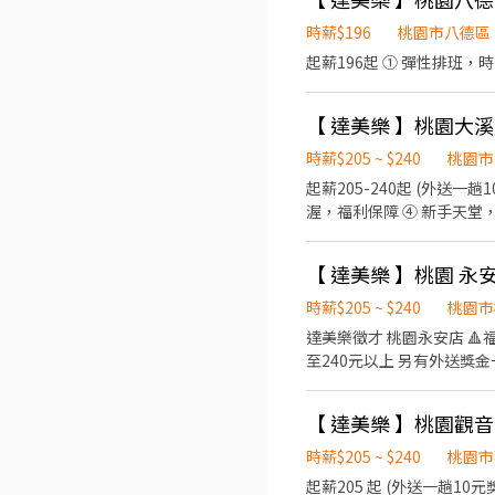
年提供年度體檢 ◎規劃各
時薪$196
桃園市八德區
起薪196起 ① 彈性排班，
【 達美樂 】桃園大溪員
時薪$205 ~ $240
桃園市
起薪205-240起 (外送
渥，福利保障 ④ 新手天堂，專
作，切片，排單 6.開點，打烊
有駕照，配合度好，積極，
【 達美樂 】桃園 永
時薪$205 ~ $240
桃園市
達美樂徵才 桃園永安店 🔺福利制度 1.完善的醫療保險: 勞保、健保、退休金提撥、員工團保(公司付費) 2.時薪205元起，時薪最高
至240元以上 另有外送獎金
幹部/儲備襄理/儲備店經理。 
切片、排單 6.開店、打烊清潔
【 達美樂 】桃園觀音 歡
顧客服務、門市管理有興趣 3
時薪$205 ~ $240
桃園市
起薪205 起 (外送一趟1