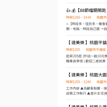
💸專區 晚短班: 17:30－22:30
~~~~~~~~~~~~~~~~~~~~
午14班：14:00－23:00 工作內容: 簡單分貨＋包裹整理 工作地點： 📍地址: 桃園市龜山區頂湖二街
━━━━━━━━━━━━━━━
時薪$260 ~ $434
桃園市
薪 $210 ▪ 晚班：18:00 - 03:00｜時薪 $240 地址: 桃1📍桃園市大園區建
⭐【時段多・班別多・機會更多
林路一段 桃5📍桃園市觀音
期、地點、時段自己選 →自
園市大園區開和路 ━━━━━━━━━━━━━━━━━━━━━ 
🌈友善兼職時段： 彈性工時，輕鬆
的姓
－23:00➡️ NT$230 晚班｜17:
【 達美樂 】桃園平鎮 歡
山區頂湖二街66巷 ------------
0912126817 張小姐 
時薪$205
桃園市平鎮區
起薪205起 (外送一趟10
職專員帶領 ( 歡迎
【 達美樂 】桃園大園 歡
時薪$205 ~ $240
桃園市
工作內容 ▲為顧客點餐、接
店務工作執行 ▲晉升主任(
★配合度好 ★積極度高 ★
時薪205起、外送獎金一筆
【 達美樂 】桃園八德興