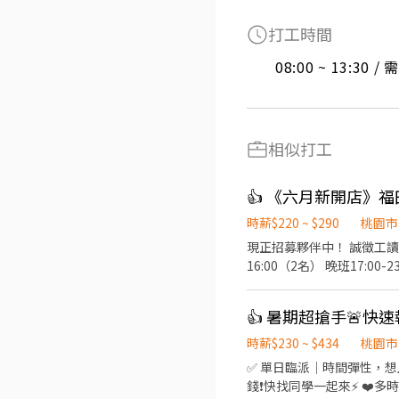
打工時間
08:00 ~ 13:30 
相似打工
👍 《六月新開店》福
時薪$220 ~ $290
桃園市
現正招募夥伴中！ 誠徵工讀生時薪220元起（含全勤） 營業時間11:00-
16:00（2名） 晚班17:00-23:30（3
牌，酒是陪伴」的精神，成為最有人情味的居酒屋。 【基本保障與其
正式夥伴年終獎金與三節獎金
員工供膳 ⑥不定期店鋪聚會、聚餐 【工作內容】 《外場》 門口接待/點餐結帳/菜單介紹/上菜介紹/
《內場》 餐點事前
時薪$230 ~ $434
桃園市
✅ 單日臨派｜時間彈性，想上就上
錢❗️快找同學一起來⚡ ❤️多時段讓你選❤️