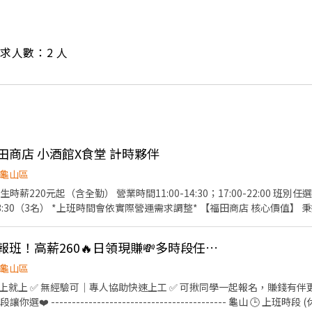
/ 需求人數：2 人
田商店 小酒館X食堂 計時夥伴
龜山區
14:30；17:00-22:00 班別任選，內外場皆可 早班09:00-
名） *上班時間會依實際營運需求調整* 【福田商店 核心價值】 秉持著「福是人情，笑是招
他福利】 ①勞保、健保、勞退提撥6%、僱主意外責任險 ②
、禮品 ③正式薪夥伴年假10天起 （優於勞基法，依當年度在職比例發放
👍 暑期超搶手🚨快速報班！高薪260🔥日領現賺💸多時段任選！
環境整理/其他主管交辦事項
備料/餐點擺盤、出餐/食安衛生管理/店鋪庫存管理/熟記內場各餐點製作流程/其
龜山區
 ✅ 無經驗可｜專人協助快速上工 ✅ 可揪同學一起報名，賺錢有伴更有趣 ❗️隨便你挑❗️
 ------------------------------------------ 龜山 🕒 上班時段 (休息時