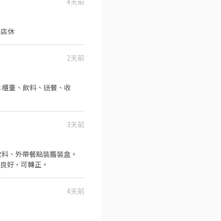
4天前
每週三店休
2天前
收
3天前
飲料、外帶餐點裝醬裝盒。
現良好，可轉正。
4天前