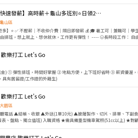
 夜班: 00:00－08:00 夜11班:23:00－08:00 晚9班：21:00－06:00
~~~~~~~~~~ 💸時薪230💸專區 早9班：09:00 － 18:00 早8班：08:00 －17
👍 💰【88節檔期開跑 快速發薪】高時薪＋龜山多班別⭐日領2000~3000
━━━━━━ ⚡酷財神系列⚡單日津貼加碼250~600💸 🕒 上班時段 ▪ 早班
龜山區
國路 桃3📍桃園市大園區中山南路 桃4📍桃園市觀音區玉
】⭐ ✅ 不壓薪｜不收仲介費｜隔日即發薪 💰 🎓 暑工可｜兼職可｜學生
區寶倉街 桃6📍桃園市大園區航翔路 RC8📍桃園市楊梅區環東路 桃9📍桃
由排班，想上就上、想休就休，工作更有彈性！ ---- 🌝長時段工作： 自
❤️𝑳𝒊𝒏𝒆 𝑰𝑫：【@317tpzqd】明熙-Blue專員 加入後請留下您
安排生活與工作~ 早班｜08:00-17:00、09:00－18:00➡️ NT$230 午班
名+電話+職缺截圖 以便專員快速替你登記報班🙏 1對1專人為您服務😁 真心不騙 ⭕️免費諮詢
30－22:30➡️ NT$260 夜班｜21:00－06:00、23:00－08:00、00:00－08:00➡️ 
樂打工 Let's Go
------------------ 🔥快來把財神接回家🔥 𝑳𝒊𝒏𝒆 𝒊𝒅📲：@174fxrus (
加入後請截圖職缺文➡️私訊留下 ⌜姓名✚電話⌟ 謝謝❤️ #搞笑專員陪你抬槓 #免
元獎金) ① 彈性排班，時間好掌握 ② 地點方便，上下班好省時 ③ 薪資優渥
二度就業、具有居留證/工作證的外籍生)
樂打工 Let's Go
大園區
聽電話 ▲結帳、收銀 ▲外送(1單10元) ▲披薩製作、切片、排單、下副
報表、盤點、獨立值班) 入職資格 ★需具備重型機車駕照(51cc以上) ★
肯學習、有責任心 ★可配合支援其他門市 ★歡迎二度就業、具有居留證/工
10元 ◎彈性排班(週排班制) ◎完善醫療保險 ◎勞健保、退休金提撥、員
豐店 歡樂打工 Let's Go