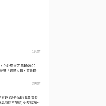
1週前
) ④完整的教育訓練 ⑤每日
3天前
他主管交辦事項
我負責發
間不記薪) 💸時薪260