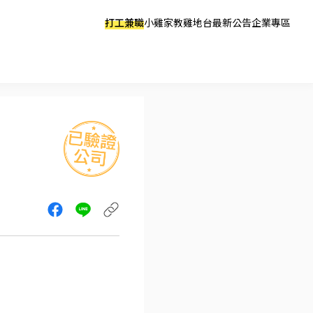
打工兼職
小雞家教
雞地台
最新公告
企業專區