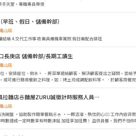
 新手天堂，專職專員帶領
（早班、假日、儲備幹部）
龜山區
.櫃檯結帳 4.交代工作事項 需具備機車駕照 假日需配合排班
口長庚店 儲備幹部/長期工讀生
龜山區
帶位、安排座位、倒水。 ．將菜單遞給顧客、解決顧客提出之疑問，並給予
，或可進行簡易餐飲之料理，如：烤土司或調配飲料等。 ．於顧客用餐
銀等工作。 餐飲內場： ．擔任廚師的助手，處理烹飪前與烹飪中之準備工
材。 ．負責清理工作環境、設備和餐具。 ．準備不同餐點所需要的食材。
林口長庚商圈🍜文青風拉麵店🍜麵屋ZURU誠徵計時服務人員（福利佳）
外帶服務。
龜山區
 ·一顆活潑、熱忱的心❤️‍🔥 工作內容非常的單純🥹 表現優異立即調升
工作時數達成一定時數享有時數津貼 加班享加班費！ 且供員餐，我們不怕你吃
員工聚餐！ 小店環境美氣氛佳，徵的就是活潑的你！ 還不趕快加入我們🤪