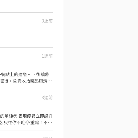
3週前
1週前
餐點上的建議。 ．後續將
完畢後，負責收拾碗盤與清理
作與其他餐廳相關事務。 ．
 ．協助測量食材的容量與
3週前
 只怕你不吃🥹 重點！不定