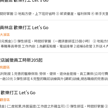
職級完善訓練 ●另徵樂天球場販賣工讀生（配合樂天主場賽事）
時間好掌握 ② 地點方便，上下班好省時 ③ 薪資優渥，福利保障 ④ 新手
林店 歡樂打工 Let's Go
大溪區
一趟10元獎金) ① 彈性排班，時間好掌握（一週須要排班15個小時） ② 地點
職專員帶領 工作內容: 1.為顧客點餐，電話接單 2.結帳&收營 3.外送 4
清潔.....等 7.相關店務工作執行 8.晉升主任時薪212元起(報表.盤點.獨立
長期佳，肯學肯做▲ ◎非常歡迎二度就業，具有居留證/工作證的外籍生
安店誠徵員工時新205起
桃園區
一趟10元 3.彈性排班 4.完整的職前訓練與升(調薪)訓練,規各職級的完
🔸一般兼職人員 工作內容 1.為顧客點餐、電話接單 2.結帳、收銀 3.外送 
...等 7.相關店務工作的執行 8.晉升主任(報表、盤點、獨立值班) 入職資格
樂打工 Let's Go
.配合度好 4.積極度高 5.肯學肯做 6.可配合支援其他門市
觀音區
0元獎金) (二度就業,持居留證/工作證之外籍生可) ① 彈性排班，時間好掌握