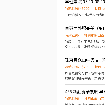
早班兼職 05:00-08
時薪$196 ~ $200
桃園市
早班內外場兼差（龜
時薪$196
桃園市龜山區
時段： （1）平日5-8點 （2）平
桌、pos機、洗碗 煮麵台
孫東寶龜山中興店（
時薪$196 ~ $230
桃園市
負責為顧客帶位、安排座位
於顧客用餐完畢後，負責收
455 新莊龍華餐廳 早
時薪$196
桃園市龜山區
製作美味餐點 親切服務顧客