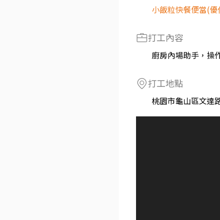
小飯粒快餐便當(優
打工內容
廚房內場助手，操
打工地點
桃園市龜山區文達路