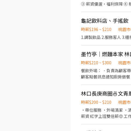
③ 薪資優渥，福利保障 ④
龜記飲料店、手搖飲
時薪$196 ~ $210
桃園市
1.調製飲品 2.服務客人 3
墨竹亭｜燃麵本家 林
時薪$210 ~ $300
桃園市
餐飲外場： ．負責為顧客
顧客點餐訊息通知廚房做餐
環境。 ．並負責結帳、收
負責洗、剝、削、切各種食
重量。 ．負責擺盤、打包
時薪$200 ~ $210
桃園市
·帶位服務 ·外場清潔 ·清洗碗盤 ·協助製作簡單餐點🍜
薪資 紅字上班雙倍薪🤑 
期會舉辦