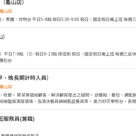
:00（龜山店）
龜山區
三明治製作、補/備料 烤麵包，煮麵、炸物台 平日5-8點 假日5:30-9:00 假日、國定假日需上班 
山）
日7-9點 （3）假日9-13點 排班制 假日、國定假日需上班 每週三店休 櫃臺、飲料、送餐、
、麵包台
早、晚長期計時人員）
龜山區
、收銀。 將菜單遞給顧客、解決顧客提出之疑問。 送餐點、餐包、調配
拾碗盤與清理環境，及清洗餐具鍋碗瓢盆餐具等。 能力好可學煎台，表
班服務員(兼職)
 餐廳運作的最佳幫手