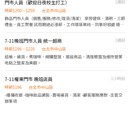
門市人員（歡迎日夜校生打工）
1週前
時薪$200 ~ $250
台北市中山區
飾品門市人員（銷售/服務/修改/理貨/清潔） 享勞健保、清明、三節
禮金、員工聚餐 試用期過必漲薪、工作環境單純、同事好相處 穩定
月排班，保證連休、保證天數、小時數 上班時段均可討論調整排班
7-11晚班門市人員 統一超商
1週前
時薪$196 ~ $220
台北市中山區
結帳，補貨，煮咖啡，網購整理，擺設商品、清理櫥窗及維持營業
地點之整潔及美觀。
7-11權東門市 晚班店員
1小時前
時薪$196
台北市中山區
-櫃檯收銀 -咖啡飲品調製 -賣場補貨、清潔 -顧客服務應對 -主管交
辦事項