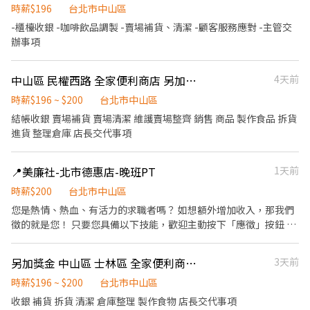
時薪$196
台北市中山區
時留意現場整潔狀況，給客人舒服的環境。 平日、假日皆需要
-櫃檯收銀 -咖啡飲品調製 -賣場補貨、清潔 -顧客服務應對 -主管交
辦事項
中山區 民權西路 全家便利商店 另加獎金
4天前
時薪$196 ~ $200
台北市中山區
結帳收銀 賣場補貨 賣場清潔 維護賣場整齊 銷售 商品 製作食品 拆貨
進貨 整理倉庫 店長交代事項
📍美廉社-北市德惠店-晚班PT
1天前
時薪$200
台北市中山區
您是熱情、熱血、有活力的求職者嗎？ 如想額外增加收入，那我們
徵的就是您！ 只要您具備以下技能，歡迎主動按下「應徵」按鈕 1.
具有親和力 2. 積極主動、有滿腔熱血的衝勁 3. 具零售或服務業背景
尤佳 但無論有沒有相關工作經驗，都歡迎您成為我們的夥伴～ ✦公
另加獎金 中山區 士林區 全家便利商店 晚班
3天前
司提供完善升遷制度(提供專業技能訓練+實務經驗) 只要您願意，公
司願意給您平台盡情發揮。✦ 【門市日常】 1. 商品管理(陳列、補
時薪$196 ~ $200
台北市中山區
貨、收貨驗收、銷售服務) 2. 賣場經營管理 3. 顧客服務/客訴處理 4.
收銀 補貨 拆貨 清潔 倉庫整理 製作食物 店長交代事項