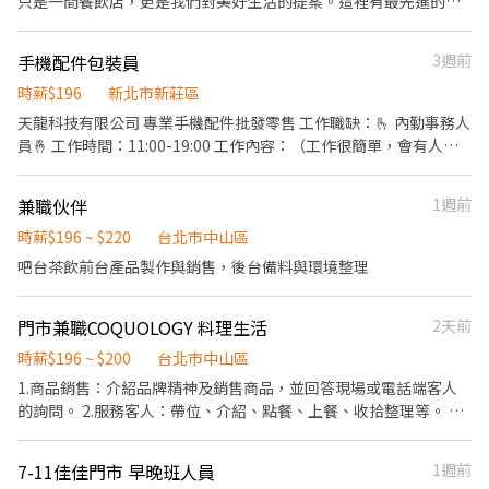
只是一間餐飲店，更是我們對美好生活的提案。這裡有最先進的自
動化設備、整齊乾淨的無油煙環境，讓我們優雅地將台灣美味推向
國際！ ​✨ 為什麼選擇我們？ ​新店盛大開幕： 除了深耕已久的 【永
手機配件包裝員
3週前
康店】 與 【信義店】，7/1 我們正式進駐「台北 101」！ ​極致乾淨
環境： 顛覆傳統，這可能是你見過最整潔、無油煙的餐飲工作空
時薪$196
新北市新莊區
間。 ​科技輔助入職： 多種自動化設備，減輕體力負擔，分工明確讓
天龍科技有限公司 專業手機配件批發零售 工作職缺：🫰 內勤事務人
你輕鬆上手。 ​未來職涯規劃： 品牌正朝向國際化與多角化經營，這
員🤞 工作時間：11:00-19:00 工作內容：（工作很簡單，會有人帶
裡不只是餐飲，更有無限職涯可能。 ​📋 招募資訊 ​工作性質： 內場
著教） 整理撿貨、包貨、商品退貨、打包出貨，基本環境清潔及訂
夥伴（提供多樣化人才培訓，新手也歡迎！） ​主要內容： ​親切顧客
單協助業務事項。須會使用電腦及系統一般操作，反應敏捷配合度
兼職伙伴
1週前
接待 ​維持優雅用餐環境 ​分站式餐點製作（接龍式流暢作業） ​設備維
高。 工作地點：新莊思源路83號4樓 鄰近頭前庄捷運站 工作穩定 環
護與食材管理 ​條件加分： 具備餐飲經驗者優，但更歡迎有服務熱
時薪$196 ~ $220
境單純 工作薪資：28590起 休假待遇：見紅就休
台北市中山區
忱、追求細節的你。 ​⏰ 工作時間（排班靈活） ​【 台北 101 美食街
吧台茶飲前台產品製作與銷售，後台備料與環境整理
】📍 7/1 隆重登場！ ​早班：09:30 - 13:30 ​中班：13:30 - 18:30 ​晚
班：18:30 - 22:30 ​【 永康店 】&【 信義店 】 ​午間餐期：10:00 -
14:00 / 10:00 - 17:00 ​晚間餐期：16:45 - 20:30 ​長期兼職標準： 1. 基
門市兼職COQUOLOGY 料理生活
2天前
本配合 6 個月以上。 2. 每月配合總工時 80 小時以上。 ​💰 薪資與福
時薪$196 ~ $200
台北市中山區
利 ​時薪： 依勞基法規定起薪，依能力及時數調整。 ​晉升機制： 晉
1.商品銷售：介紹品牌精神及銷售商品，並回答現場或電話端客人
升為訓練員最高可達 240元/小時！ ​安心保障： 依法投保、免費年度
的詢問。 2.服務客人：帶位、介紹、點餐、上餐、收拾整理等。 3.
健康檢查（我們比你更在意你的健康）。 ​專屬福利： 質感員工制
支援合作：需要夥伴們彼此合作，以利整體工作順利進行。 4.其他
服、員工餐、團體保險、不定期員工聚餐。 ​📩 加入我們 ​如果你對環
支援：爾需要幫商品進貨入庫清點/盤點，以利整體工作順利進行。
境有堅持，或想體驗新型態的餐飲工作，歡迎跟我們聊聊！
7-11佳佳門市 早晚班人員
1週前
5.清潔打掃：掃地、拖地、除塵等開店前的各項清潔整理工作。隨