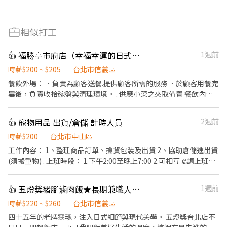
相似打工
👍 福勝亭市府店（幸福幸運的日式豬排店）
1週前
時薪$200 ~ $205
台北市信義區
餐飲外場： ．負責為顧客送餐.提供顧客所需的服務 ．於顧客用餐完
畢後，負責收拾碗盤與清理環境。 . 供應小菜之夾取備置 餐飲內
場： ．負責備置各種食材。 ．負責清理工作環境、設備和餐具。 ．
準備不同餐點所需要的食材。 #徵長期內場與外場員工.短期勿試 #
👍 寵物用品 出貨/倉儲 計時人員
2週前
需具備服務熱忱與責任感佳 #薪資轉帳需具備永豐銀行帳戶 #需要做
餐飲人員體檢 歡迎各位小夥伴一起加入這個大家庭！❤ 工作內容非
時薪$200
台北市中山區
常簡單🍰 沒有經驗也沒關係👌 內場外場都會學到 不用緊張 大家同
工作內容： 1、整理商品訂單、撿貨包裝及出貨 2、協助倉儲進出貨
事人都非常好都願意有耐心得教你們😚😚 一步一步慢慢學習肯定學
(須搬重物) . 上班時段： 1.下午2:00至晚上7:00 2.可相互協調上班時
得起來↗️ 徵得就是正在看這篇的你 不用害羞 趕快加入我們吧～🤪🤪
間 3.長期配合 . ▲其他事項 ※協助投保勞健保 ※請直接投遞履歷，
我們將邀約適合人選進行面試，不符合需求之履歷不另行通知。
👍 五燈獎豬腳滷肉飯★長期兼職人員【多門市擴大徵才中】
1週前
時薪$220 ~ $260
台北市信義區
​四十五年的老牌靈魂，注入日式細節與現代美學。 五燈獎台北店不