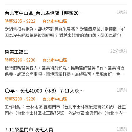
收銀結帳服務 5. 環境清潔服務 6. 主管交辦與執行 【基本保障】 勞
保/健保/勞退/團保 我們一起攜手打響在街坊鄰居好名聲，讓顧客上
台北市中山區_台北馬偕店【時薪205起★無經驗可★福利優】_門市兼職、實習
1週前
門有賓至如歸的幸福感！
時薪$205 ~ $222
台北市中山區
對銷售很有抱負，卻找不到舞台施展嗎？ 對醫療產業非常憧憬，卻
因為沒有經驗總是被回絕嗎？ 對越來越貴的滷肉飯，卻因為荷包縮
水不敢加顆蛋嗎？ 想要一份既能幫助別人，又能學習超實用的健康
管理知識的工作嗎？ 我們在找你/妳！！ 起薪205，通過考核調薪
醫美工讀生
22分鐘前
【210起】，每月額外另享月獎金！ ●高於連鎖界的時薪 ●促進成
長的教育訓練 ●舒適的就業環境 ●豐厚的各類獎金，兼職也享三節
時薪$196 ~ $230
台北市中山區
●透明的升遷制度，轉正年資可累計 【工作內容】 （1）門市產品
接待服務醫美客人，醫美術前卸洗、協助醫師醫美操作、醫美術後
銷售、顧客服務 （2）專業衛教諮詢、學習醫療相關知識 （3）醫療
保養、處理交辦事項、環境清潔打掃。無經驗可。表現良好，會另
產品銷售及陳列 （4）每月排班需100小時以上、平假日皆需輪班 請
外給獎金。
立即按下【我要應徵】！！
⭕早、晚班41000（休8） 7-11大永門市 另有大直/內湖/社子 可選
1週前
時薪$200 ~ $220
台北市中山區
工作地點： 士林地區 鑫港門市（台北市士林區後港街210號） 社正
門市（台北市士林區社正路75號） 內湖地區 金雲門市（台北市內湖
區星雲街136號） 鑫碁泰門市（台北市康寧路三段65號） 克里斯門
市（台北市內湖區五分街33號1 樓） 東湖門市（台北市內湖區五分
7-11榮星門市 晚班人員
1週前
街62號） 中山地區（大直） 大永門市（台北市中山區明水路581巷