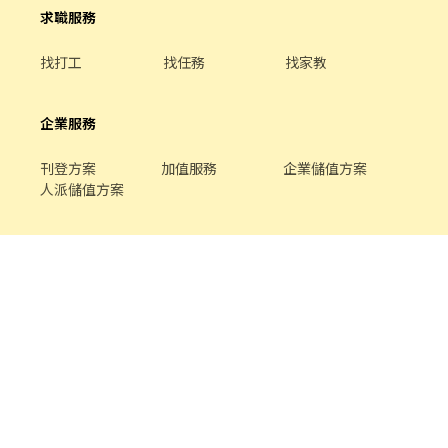
求職服務
找打工
找任務
找家教
企業服務
刊登方案
加值服務
企業儲值方案
人派儲值方案
關於我們
品牌介紹
家教服務
最新公告
平台規範
幫助中心
合作提案