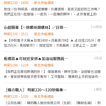
領薪】，週週有錢花！ ━━━━━━━━━━━━━━━━━ 📍
長期，如有意願請主動告知，優先錄取。
時薪$230 ~ $400
新北市板橋區
【熱門開缺地點 ── 趕快卡位】
想找一份 時薪高、成就感爆棚、升遷透明、氣氛又超好的工作嗎？
━━━━━━━━━━━━━━━━━ 台北市、新北市各行政區皆
我們正在找一起變強、一起玩、一起賺的夥伴！ - 💰 你會愛上的八
有缺額（文山、林口、板橋、永和、中和、新店、三重、新莊、樹
個亮點 🎯超高時薪制度｜努力＝直接變現 🎯年節月收16 萬（真的
林、土城、淡水、信義、大同、萬華、松山、中山、內湖...等） 點
有人做到） 🎯升遷+加薪制度透明超清楚｜不用阿諛奉承誰 🎯時間
擊立即應徵，私訊告知小編你想送哪一區，馬上幫你保留就近站
👍超簡單【✨排螺絲鎖螺絲】✅日領１４００元✅時薪220✅月進7萬✅冷氣廠房
2小時前
彈性超高｜自由排班、生活不被綁死 🎯職人精神＋溫暖文化｜不會
點！ ━━━━━━━━━━━━━━━━━ 📩 【火速卡位應徵流
丟包、不靠臨時工 🎯夥伴都很熱情好相處｜氣氛像團隊不是打工 🎯
時薪$220 ~ $521
新北市板橋區
程】 ➊ 點擊填寫廠商制式履歷（1分鐘完成，快速安排送審）： 👉
業績激勵、任務獎金｜老鳥平均5萬以上 🎯定期聚餐、出遊、員工
🔥【中和電子大廠🔥日領1400＋月最高70K】🔥 💰 日班220/H｜夜
https://reurl.cc/V292KN 🔒 【隱私防線】個資僅供廠商審核，敏感
活動｜你的第二個家 - 🎯 沒經驗？我們一起帶你變強 完整SOP教育
班250/H｜免經驗可‼️ ✨ 固定班別｜冷氣廠房｜立即上工 ✨ 立即卡
欄位（身分證/詳細地址）錄取前皆可先不填！ ➋加入留言： 👉
訓練＋實習制度 從零到專業的成長路線清楚又紮實 - 🏡 工作內容
位應徵 ➡️https://lin.ee/9v2okLQ
https://lin.ee/OBnhVN5 私訊留下 ⌜姓名+電話 +應徵蝦皮外送」💥
（簡單說：把幸福帶到客人家裡） 到府居家清潔 幫客人打造舒服的
━━━━━━━━━━━━━━━ 🎯【職缺亮點】 💵 日班時薪
板橋區🔥可就近安排🔥加油站服務員🔥班別任選🔥另有獎金🔥地點任選
3天前
空間 幫助每個家庭的生活更輕鬆 你會成為「家事救星」也會建立滿
$220/H 🌙 夜班時薪 $250/H 💸 可日領 $1,400／天 📅 固定班別（免
滿人脈 - 🌈 適合誰？ 喜歡把事情做到最好、看成果的人 想要成長，
輪班） 🏭 冷氣廠房，工作環境舒適
時薪$196 ~ $229
新北市板橋區
又要保留生活彈性 喜歡跟溫暖同事一起工作 想找「比一般打工更有
━━━━━━━━━━━━━━━ 📍【工作地點】 新北市中和區員
【我們正在尋找熱情的你！】 環境單純、夥伴互助，沒經驗也沒關
未來」的職涯跳板
山路 ━━━━━━━━━━━━━━━ 📦【工作內容】 ✔ 筆電相
係，會安排學長姐手把手教你！ 工作重點： 簡單好上手的加油作
關製程 ✔ 電動起子鎖螺絲 ✔ 測試／包裝作業
業。 電腦 POS 機操作（基礎電腦能力即可）。 協助洗車與副產品
━━━━━━━━━━━━━━━ ⏰【上班時間】 ☀️ 日班 08:00－
銷售（有額外成就感！）。 穩定班別（任選）： 早班： 07:00 -
［蟎の職人］ 時薪220～320除蟎專員 挑戰薪資無上限
1週前
17:10 🌙 夜班 24:00－09:10 🕒【休息時間】 上下午各休息10分鐘
15:00 中班： 15:00 - 23:00 薪資福利： 時薪 196 元起 每月固定排休
午休50分鐘 📅【休假制度】 週休二日（需配合加班）
8 -10天 可安排地址： ✅【工作地點】（皆可就近安排） ✦大業站 -
時薪$220 ~ $320
新北市板橋區
━━━━━━━━━━━━━━━ 💰【薪資待遇】含津貼 🔹日
台北市北投區大度路 ✦林口站 -桃園市龜山區復興一路 ✦民族路站 -
［公司名稱］：蟎的職人股份有限公司（北部） ［職缺名稱］：到
$220/H-$488/H ➡️$38,720 配合加班【64,270元】 🔹夜 $41,000 配