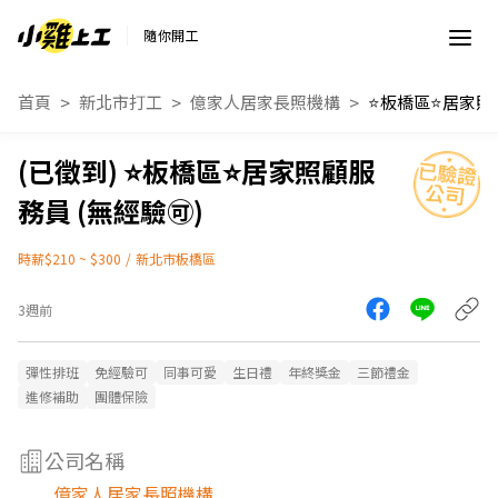
隨你開工
首頁
新北市打工
億家人居家長照機構
⭐板橋區⭐居家照顧服
務員 (無經驗🉑)
時薪$210 ~ $300
/
新北市板橋區
3週前
彈性排班
免經驗可
同事可愛
生日禮
年終獎金
三節禮金
進修補助
團體保險
公司名稱
億家人居家長照機構