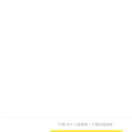
打開 APP 火速應徵！千萬別錯過唷 ~