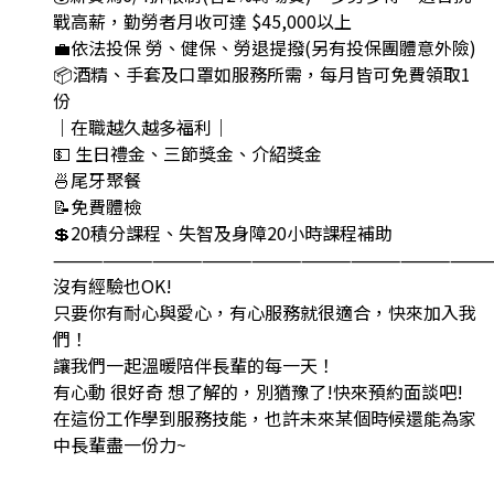
戰高薪，勤勞者月收可達 $45,000以上
💼依法投保 勞、健保、勞退提撥(另有投保團體意外險)
📦酒精、手套及口罩如服務所需，每月皆可免費領取1
份
｜在職越久越多福利｜
💵 生日禮金、三節獎金、介紹獎金
🍜尾牙聚餐
📝免費體檢
💲20積分課程、失智及身障20小時課程補助
⸻⸻⸻⸻⸻⸻⸻⸻
沒有經驗也OK!
只要你有耐心與愛心，有心服務就很適合，快來加入我
們！
讓我們一起溫暖陪伴長輩的每一天！
有心動 很好奇 想了解的，別猶豫了!快來預約面談吧!
在這份工作學到服務技能，也許未來某個時候還能為家
中長輩盡一份力~