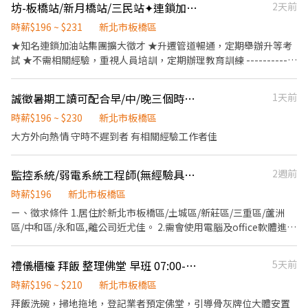
性的清潔，而是一份長期守護空氣與健康的承諾。未來，我們將持
坊-板橋站/新月橋站/三民站✦連鎖加油站✦誠徵早中夜班夥伴✦可兼職✦免經驗✦
2天前
➖➖➖➖➖➖➖➖➖ ✨自選在日班08:00~16:30 or 中班16:00 ~ 00:30實
制，排班彈性度很高 ☆不喜歡算錢跟服務客人可以選智取店，收銀
續以更高的標準自我要求，成為每個家庭與企業值得信賴的環境保
習一天 ⏰【固定夜班】：24:00 ~ 08:30⭕不用加班 ❇️【夜班薪
機率少 ☆智取店職缺需有機車 ☆缺額門市：五和 - 智取店、北門 -
時薪$196 ~ $231
新北市板橋區
護夥伴。
水】：💰高時薪$260 ➜ 1天8H賺【✔️$2,080元✖️當月工作天數】✚
智取店、光武 - 智取店、四維 - 智取店、滿平 - 智取店、永豐 - 智取
★知名連鎖加油站集團擴大徵才 ★升遷管道暢通，定期舉辦升等考
出勤月獎金$1000▲ ╔════▼ 工作重點 ▼════╗ ☑️【工作
店、仁化 - 智取店、莒光 - 智取店、樂群 - 智取店、實踐 - 智取店、
試 ★不需相關經驗，重視人員培訓，定期辦理教育訓練 ------------
內容】：5G光纖通訊線材➜小型機台操作、手工組裝、品檢 ✴️【超
信義 - 智取店、民權 - 智取店、長江 - 智取店、僑中店、漢生店、貴
--------------------------------------------------------------- ❤️工
高錄取】：久坐靜態為主，在冷氣房沒有嚴重手汗，零件【⚠️跟針
興店、民治店、裕民店、文聖店、大觀店 投遞履歷後，可主動聯繫
作內容: 1.汽，機車加油作業 2.使用pos機系統(基本電腦操作) 3.支援
線一樣細小⚠️】 ☑️【休假制度】：周休二日【六日見紅休】 ☑️【用
誠徵暑期工讀可配合早/中/晚三個時段排班
1天前
我加速面試 ➤請點選右方連結 https://lin.ee/BWxOAFw ➤或搜尋
洗車作業.協助銷售副產品(有額外工作獎金，增加個人收入) --------
餐休息】：日班用餐30分；中夜班用餐30分；間休各10分 ☑️【發薪
ʟɪɴᴇ @rftcammy 【智取店上班時間&薪水】 兼職－週排3~5天
-------------------------------------------------------------------
時薪$196 ~ $230
新北市板橋區
制度】：每月10發薪；可申請借支薪水方式❤️可周領半薪❤️預支
($214~$254/小時) ．早班07:00-13:30間上2~5小時 ．晚班
❤️上班時間： (可任選時段/免輪班) 日班: 07:00-15:00 中班: 15:00-
大方外向熱情 守時不遲到者 有相關經驗工作者佳
$1000/日 ╔════▼ 享有制度 ▼════╗ ❶.勞保、健保、團
17:30-23:30間上2~6小時 ．夜班23:30-03:30間上2~4小時
23:00 大夜班: 23:00-07:00 (夜班津貼+35) ✦大夜需先在其他時段實
保、勞退6％、三節
．全班07:00-13:30&17:30-00:00間上6~8小時 ．純假日07:00-
習，視學習狀況才可下夜班唷✦ ------------------------------------
12:00(早)/17:30-23:30(晚) 【有人店上班時間&薪水】 兼職－週排
監控系統/弱電系統工程師(無經驗具熱忱可)
2週前
--------------------- ❤️休假：月排休8天 ❤️依照出勤時數，另計大
3~5天($206/小時) ．早班11:30~17:30 ．午班15:00~19:00 ．
夜班津貼、販售周邊產品獎金分紅 ➖➖➖➖➖➖➖【應徵方式】
時薪$196
新北市板橋區
晚班16:15~22:45、18:45~22:45 ．純假日11:30-
➖➖➖➖➖➖➖ ☑️聯絡找我: @112fxcur ✨加入後請留言➤【截圖應徵
ㄧ、徵求條件 1.居住於新北市板橋區/土城區/新莊區/三重區/蘆洲
19:30(早)/14:15-22:45(晚)(實際上班時間依門市安排)
職缺✚姓名✚電話】⭐優先安排 ✨+好友連結
區/中和區/永和區,離公司近尤佳。 2.需會使用電腦及office軟體進行
https://lin.ee/vkTjGmz ➖➖➖➖➖➖➖➖➖➖➖➖➖➖➖➖➖➖➖
基礎文書作業。 3.需具備駕照及重型機車交通工具。(油資實報實銷)
4.需自備基本工具。 5.具備相關工作經歷者請留下聯絡方式,我將會
禮儀櫃檯 拜飯 整理佛堂 早班 07:00-17:30
5天前
主動與您聯繫說明,有意願想更進一步了解公司環境及規模再約面試
~以節省雙方時間。 6.無經驗或夜間在學者請留下聯絡方式,我將會
時薪$196 ~ $210
新北市板橋區
主動與您聯繫說明,有意願想更進一步了解公司環境及規模再約面試
拜飯洗碗，掃地拖地，登記業者預定佛堂，引導骨灰牌位大體安置