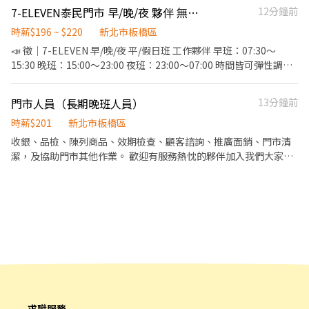
間 『薪資部分』 起薪$200/1h，如當月工作時數滿101小時，時薪
度】: 中午用餐60分鐘 ☑️【發薪制度】: 次月12號發薪❤️可周預支一
7-ELEVEN泰民門市 早/晚/夜 夥伴 無經驗可
12分鐘前
調整至$210 如當月工作時數滿150小時，時薪調整至$220 如果表現
半薪水❤️ ╔════▼ 享有制度 ▼════╗ 1.享勞保、勞退
優秀薪水還可以往上調整
時薪$196 ~ $220
新北市板橋區
6%、團保
📣 徵｜7-ELEVEN 早/晚/夜 平/假日班 工作夥伴 早班：07:30～
15:30 晚班：15:00～23:00 夜班：23:00～07:00 時間皆可彈性調整
🕖 加入我們，你會負責： ✨ 收銀結帳 ✨ 商品補貨、上架 ✨ 咖啡／
熱食製作 ✨ 店內清潔與環境維護 ✨ 商品進貨、盤點 ✨ 提供顧客親
門市人員（長期晚班人員）
13分鐘前
切服務 💛 無經驗可 💛 工作有伴不孤單 💛 工作氣氛佳 💛 歡迎學生、
二度就業、想穩定工作的你 #兼職 #打工 #寒暑假 #不定期獎金 期待
時薪$201
新北市板橋區
你/妳加入我們🙌🏻
收銀、品檢、陳列商品、效期檢查、顧客諮詢、推廣面銷、門市清
潔，及協助門市其他作業。 歡迎有服務熱忱的夥伴加入我們大家
庭。
求職服務