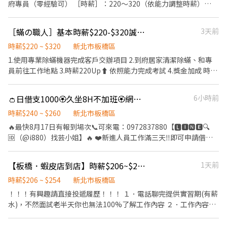
桃園市中壢區民族路二段 ✦五洲站 -新北市泰山區新北大道七段 ✦
府專員（零經驗可） ［時薪］：220～320（依能力調整時薪）
合加班【69,728元】 ━━━━━━━━━━━━━━━ 🎁【其他福
元泰站 -新北市泰山區新五路一段 ✦板橋新月橋站 -新北市板橋區環
［工作內容］： 1.到府除蟎清潔服務項目 （團體行動、自備交通工
利】 🍱 員工餐每餐50元（公司補助） 🍽️ 加班免費提供小餐點 🚇 中
河西路五段 ✦板橋站 - 新北市板橋區縣民大道二段 ✦三民站 - 新北
具 公司補貼停車費油錢等等） 2.須每日到公司整理當天工作的工
原捷運站步行約8分鐘，交通便利 🚌 可搭乘公車 51、231、793、
［蟎の職人］基本時薪$220-$320誠徵除蟎業務專員 獎金加成時薪無上限
3天前
市板橋區三民路二段 ✦碧華站 -新北市三重區溪尾街 ✦文二站 -新北
具，下班須回公司補備品、曬抹布（當天歸還到公司） 3.整潔公司
藍31、57、307、796 ━━━━━━━━━━━━━━━ 📌【應徵
市林口區文化二路一段 ✦三鶯站 -新北市鶯歌區三鶯路 ✦鳳鳴站 -新
環境、倒垃圾等等 4.陌生開發、網路開發、發放傳單等（主管職）
時薪$220 ~ $320
新北市板橋區
方式】 1️⃣ 截圖＋私訊 2️⃣ 提供姓名／電話／生日 ✨ 立即卡位應徵
北市鶯歌區鶯桃路 【工作地點】 （可就近安排，以下地址均可安
5.協助主管處理公司事務、完成主管交辦事務！ ［集合地點］：新
1.使用專業除蟎機器完成客戶交辦項目 2.到府居家清潔除蟎、和專
➡️https://lin.ee/9v2okLQ
排） 新北市林口區文化二路一段413號 台北市文山區辛亥路四段
北市板橋區 ［上班時間］：早上9:00-下午6:00 ［公司福利］： 1.排
員前往工作地點 3.時薪220Up⬆️ 依照能力完成考試 4.獎金加成 時薪
100號 台北市北投區大度路2號 新北市淡水區淡金路132號 新北市八
班、排假彈性（月休6～8天 自排） 2.享勞健保 3.依照能力績效發放
無上限！ 5.國內外員工旅遊 不定時聚餐、享勞健保、勞退6% 依照
里區龍米路二段72-1號 新北市三重區中正北路237號 新北市三重區
獎金 4.不定期國內外員旅、聚餐 ⚠️不菸、不酒、不檳榔 ▶️肯打拼、
能力每月獎金發放 6.肯努力 獎金拿不完！！！ 7.挑戰時薪無上
溪尾街268號 桃園市龜山區復興一路258號 新北市土城區中央路四
👛日借支1000🏵️久坐8H不加班🏵️網路光纖🌐線材組裝檢驗
6小時前
有上進心、挑戰月收6位數 挑戰時薪無上限 ⚠️不是賣機器的、我們
限！！！ 8.平均薪資5-10萬 ！不是推銷機器也不用購買任何器
段43號 新北市板橋區環河西路五段368號 新北市板橋區縣民大道二
只提供優質的服務 公司理念 我們是台灣第一的清潔團隊，不外乎基
具！！
時薪$240 ~ $260
新北市板橋區
段288號 新北市板橋區三民路二段257號 新北市林口區文化二路一
本的禮儀、形象、熱忱、活力、品質一定都要顧及到 我們深信，乾
🔥最快8月17日有報到場次📞可來電：0972837880【🅻🅸🅽🅴🔍
段413號 新北市五股區新五路二段279號 新北市泰山區新五路一段
淨的環境是健康生活的基石。塵蟎看不見，卻時刻影響著每一個人
🆔（@i880）找芸小姐】🔥 ❤️新進人員工作滿三天‼️即可申請借支
135號 新北市泰山區新北大道七段2號 新北市樹林區中華路2號 新北
的呼吸品質與生活舒適度。因此，我們致力於以專業的技術、嚴謹
$1000/日‼️ ⚠️非學生👉預計工期至１２月底➜依訂單會繼續延長６
市樹林區中華路66號 新北市樹林區佳園路三段9號 新北市鶯歌區三
的流程與安全的產品，為客戶打造真正潔淨、安心的居家與工作環
個月或轉介或轉正⚠️ ╔════▼工作地點▼════╗ 🚩【土城
鶯路5號 新北市鶯歌區三鶯路5-1號 新北市鶯歌區鶯桃路412號 新北
境。 我們秉持「健康、專業、誠信、創新」四大核心價值： 健康
【板橋．蝦皮店到店】時薪$206~$254．離家近 ．不限學歷
1天前
中央路三段126巷】🚆永寧捷運站走5分 ╔════▼ 時間薪水
市鶯歌區鶯歌路276號 桃園市桃園區桃鶯路402號 桃園市桃園區健
——以守護家人與顧客的呼吸健康為使命，提供無毒、環保且有效的
▼════╗ ⏰【固定日班】：08:00 ~ 16:30⭕不用加班 ❇️【薪
時薪$206 ~ $254
新北市板橋區
行路29號 桃園市中壢區民族路二段198號 桃園市中壢區普忠路357
除蟎方案； 專業——持續精進設備與技術，建立標準化流程，讓每
水】：💰高時薪$220 ➜ 1天✖️ 8H賺【✔️1,760元✖️當月工作天數】✚
號 ------------------------------------------------------- 【快速應
！！！有興趣請直接投遞履歷！！！ １．電話聊完提供實習期(有薪
一次服務都達到高品質； 誠信——以透明、實在的方式面對客戶，
出勤月獎金$1000▲ ➖➖➖➖➖➖➖➖➖ ✨直接下中班 ⏰【固定中
徵】 想賺高薪、排班自由的工作看這邊 聯繫方式：@561tqzcp (優
水)，不然面試老半天你也無法100%了解工作內容 ２．工作內容主
不誇大效果，不做表面功夫； 創新——不斷研究改善方法，追求更
班】：16:00 ~ 00:30⭕不用加班 ❇️【中班薪水】：💰高時薪$240 ➜
信人資 張s)
協助顧客取貨、理貨，不用像便利商店店員要煮咖啡、茶葉蛋很多
高效率、更全面、更完善的除蟎體驗。 我們相信，除蟎不只是一次
1天8H賺【✔️$1,920✖️當月工作天數】✚出勤月獎金$1000▲
事 ３．可自選店鋪，交通時間成本低，離家近首選 ４．雙週排班