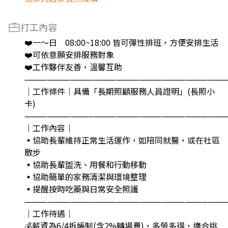
打工內容
❤️一～日 08:00~18:00 皆可彈性排班，方便安排生活
❤️可依意願安排服務對象
❤️工作夥伴友善，溫馨互助
⸻⸻⸻⸻⸻⸻⸻⸻
｜工作條件｜具備「長期照顧服務人員證明」(長照小
卡)
⸻⸻⸻⸻⸻⸻⸻⸻
｜工作內容｜
▪️協助長輩維持正常生活運作，如陪同就醫，或在社區
散步
▪️協助長輩盥洗、用餐和行動移動
▪️協助簡單的家務清潔與環境整理
▪️提醒按時吃藥與日常安全照護
⸻⸻⸻⸻⸻⸻⸻⸻
｜工作待遇｜
💰薪資為6/4拆帳制(含2%轉場費)，多勞多得，適合挑