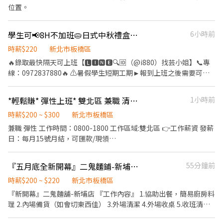
~以節省雙方時間。 二、工作說明: 1.工作時間:08:30~17:30。(公司
位置。
或指定地點) 2.基本上周休二日,或因工作任務需要進行調整。 3.工作
內容:施工協調/線路拉設/設備安裝/系統測試/功能驗收。 4.工作地
學生可📢8H不加班🥧日式中秋禮盒餅乾包裝🎁
6小時前
點:再建工程中後期工地(工作環境較差為請先自行評估是否可接
受)、辦公大樓、社區、廠房...等類型建築物。
時薪$220
新北市板橋區
🔥錄取最快隔天可上班【🅻🅸🅽🅴🔍🆔（@i880）找芸小姐】📞專
線：0972837880🔥 ⚠️暑假學生短期工期►報到上班之後需要可以
配合至９月10日~15日之間⚠️ ⚠️短期工期►報到上班之後至９月２
４日⚠️ ╔════▼ 時間薪水 ▼════╗ ⏰【依單位固定日班
*輕鬆賺* 彈性上班* 雙北區 兼職 清潔人員
1小時前
一個時段】：09:00~18:00；10:00~19:00⭐️不用加班⭐️ 💰【日班薪
水】：✔️高時薪＄220➜1天(8H)【✔️$1,760】➜預算22天(8H)賺
時薪$200 ~ $300
新北市板橋區
【✔️$38,720】 ╔════▼ 工作地點✪交通資訊 ▼════╗ ❣️
兼職 彈性 工作時間：0800-1800 工作區域:雙北區 👉工作薪資 發薪
【中和中正路】➜(中原捷運站走約8分) ❣️ 🚆公車➜搭【橘5】至【富
日：每月15號月結，可匯款/現領
貴賞社區】走1分 🚆公車➜搭【982、橘5、藍18】至【員山路口】
————————————————————— 👍快速應徵+傳訊息詢問
走1分 ╔════▼ 工作重點 ▼════╗ ✅ 知名日式手工餅乾▷
（姓名電話） 👍官方詢問連結，可詢問職缺詳細內容👇👇//游小姐
『五月底全新開幕』二鬼麵鋪-新埔店 早晚班計時人員
55分鐘前
年節禮盒▷彌月蛋糕 .ᐟ‪‪‬.ᐟ‪‪‬.ᐟ‪‪‬無經驗可、不用學歷、超高錄取⭐️不用加
(柚子) https://lin.ee/TaFmKGl
班⭐️ ⚠️ 依單位►久站、走動、搬重，穿食品衣/帽/口罩❌無法戴飾品
時薪$200 ~ $220
新北市板橋區
跟做美甲❌ ✴️【各單位工作內容】: ❶.餅乾生產（備料/打餡/裝飾/烘
『新開幕』二鬼麵舖-新埔店 『工作內容』 1.協助出餐，簡易廚房料
烤/清洗） ❷.食品成品包裝（使用機台） ❸.出貨作業（封裝/組裝禮
理 2.內場備貨（如會切東西佳） 3.外場清潔 4.外場收桌 5.收班清潔
盒） ╔════▼ 重點介紹 ▼════╗ ☑️【休假制度】: 周休兩
整理 6.偶爾幫客人協助點餐 『工作時間』 依求職者情況安排討論時
天⭐️固定休周日、另一天排休⭐️ ☑️【用餐制度】: 自理 ☑️【休息制