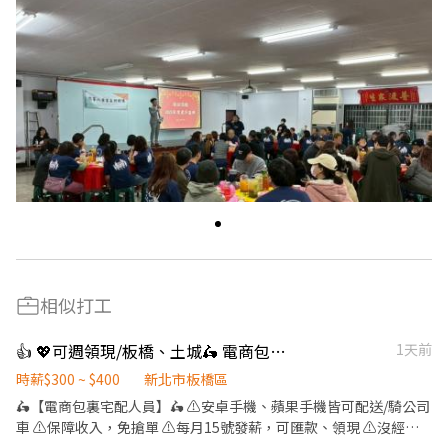
相似打工
👍 💖可週領現/板橋、土城🛵 電商包裏宅配/免經驗平均50k~70k/公司車
1天前
時薪$300 ~ $400
新北市板橋區
🛵【電商包裏宅配人員】🛵 ⚠️安卓手機、蘋果手機皆可配送/騎公司
車 ⚠️保障收入，免搶單 ⚠️每月15號發薪，可匯款、領現 ⚠️沒經驗