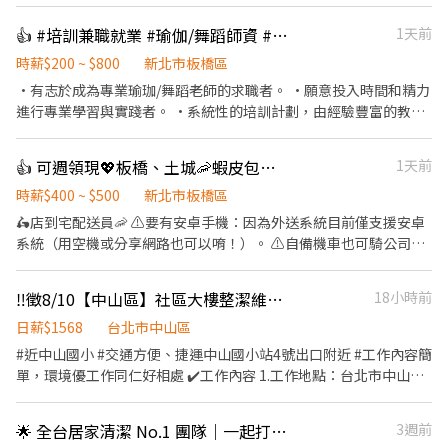
可👉👉👉app自動排好配送路線，不怕路不熟 ⚠️包裹送越多領越
多、依考核另有獎金 📌【工作內容】 ↪︎ 以機車配送包裏 ⏰【上班時
👍 #培訓兼職就業 #瑜伽/舞蹈師資 #歡迎二度就業應徵
1天前
間】 一~日 09:00~18:00 排休制 💵【薪資待遇】 平均收入約50～
70K 📍【工作地點】 新北市板橋區、土城區、蘆洲區、三重區<==
時薪$200 ~ $800
新北市板橋區
任選 --------------------⬇️應徵方式⬇️------------------------- 📩
•有志於成為專業瑜珈/舞蹈老師的求職者。 •願意投入時間和精力
【火速卡位應徵流程】 ➊ 點擊填寫廠商制式履歷（1分鐘完成，快
進行專業學習與實踐者。 •系統性的培訓計劃，由經驗豐富的教練
速安排送審）： 👉https://reurl.cc/V292KN 🔒 【隱私防線】個資僅
親自指導。 •實際教學的機會，幫助您在實踐中成長，提升教學技
供廠商審核，敏感欄位（身分證/詳細地址）錄取前皆可先不填！ ➋
巧。 •培訓期內提供兼職工作機會，您可以一邊學習一邊獲得收
👍 可週領現💖板橋、土城🦐蝦皮包裏外送員/免經驗平均50～80K，公司車
1天前
加入留言： 👉https://lin.ee/OBnhVN5 私訊留下 ⌜姓名+電話 +應
入。
徵電商包裏外送」💥
時薪$400 ~ $500
新北市板橋區
🛵店到宅配送員🦐 ⚠️要有安卓手機：因為外送系統目前僅支援安卓
系統（用空機或分享網路也可以唷！）。 ⚠️自備機車也可騎公司電
動三輪車 ⚠️保障貨量，免搶單 ⚠️如自備機車需能配合裝機車貨架 ⚠️
沒經驗可👉👉👉app自動排好配送路線，不怕路不熟 ⚠️有經驗可
‼️徵8/10【中山區】社區大樓整潔維護代班小幫手
18小時前
👉👉👉至門市自行取貨配送，沒有傳統宅配人事問題 📌 工作內
容： ↪︎ 騎機車(自備或公司車)將包裏從門市配送至買家地點(範圍
日薪$1568
台北市中山區
3km內) 在我們這裡的夥伴收入大概長這樣： 🛵 隨便送送（熟悉路
#近中山國小 #交通方便、捷運中山國小站4號出口附近 #工作內容簡
線中）：$40,000 ~ $60,000 元 / 月 🛵 乖乖聽話送（穩定出勤）：
單，環境優工作同仁好相處 ✔️工作內容 1.工作地點：台北市中山區
$60,000 ~ $80,000 元 / 月 🔥 拼命努力送（挑戰極限）：$80,000 ~
新生北路三段 （近捷運中山國小站4號出口） 2.工作內容：社區環
$180,000 元 + 額外加碼獎金！ ━━━━━━━━━━━━━━━━
境打掃及整潔維持。 3.工作時間：09:00～18:00 （12:00～13:00午
🌟 全台居家清潔 No.1 團隊｜一起打造「最有成就感的工作」！
3週前
✅ 領薪彈性：每月15號準時發薪（可匯款/領現），亦可配合【每週
休時間） 4.有關休假 : 每週休周三及週日 （國定假日排休） *另徵月