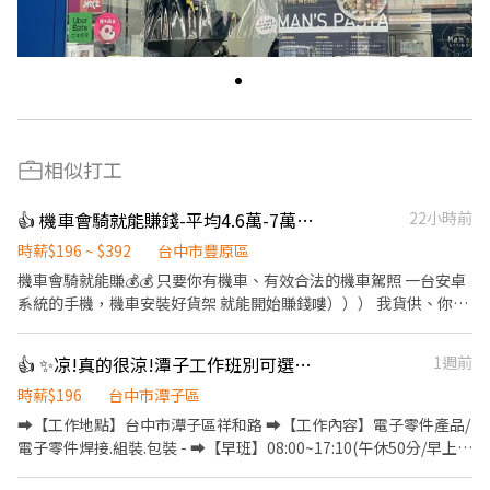
相似打工
👍 機車會騎就能賺錢-平均4.6萬-7萬-NN豐原安康
22小時前
時薪$196 ~ $392
台中市豐原區
機車會騎就能賺💰️💰️ 只要你有機車、有效合法的機車駕照 一台安卓
系統的手機，機車安裝好貨架 就能開始賺錢嘍））） 我貨供、你配
送 單純、穩定、高報酬 ✔️ 收入可達4.6萬～7萬以上（依實際配送
量） ✔️ 純配送性質，無需處理金流 ✔️ 08:00即可開始送貨 ✔️ 配送範
👍 ✨凉!真的很涼!潭子工作班別可選➡️電子零件大廠✅徵作業員-吉
1週前
圍3公里內 ✔️ 當日配送完成即可提前收工 📅 休息安排 ✔️一週排休兩
天 ✅ 基本條件 ✔️ 自備機車 ✔️ 有效駕照＋強制險 ✔️ Android手機 🚀
時薪$196
台中市潭子區
應徵方式 ---------------------------------------------------- 快速應
➡️【工作地點】台中市潭子區祥和路 ➡️【工作內容】電子零件產品/
徵【截圖應徵職缺+姓名+電話】 官方賴：@346uatki 會有專人與您
電子零件焊接.組裝.包裝 - ➡️【早班】08:00~17:10(午休50分/早上下
聯絡，安排面試~
午各休10分鐘) ➡️【薪資】31000元➡️配合加班平均約37K - ➡️【小