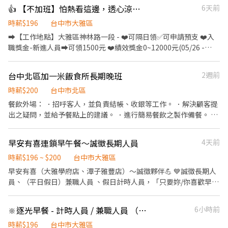
夜班】15:50~00:30/休息時間:18:50~19:30 ➡️【薪資】31000元+小
👍 【不加班】怕熱看這邊，透心涼冷氣房✅作業員✅周休六日👌免經驗可-綠
6天前
夜班津貼30塊/H ➡️薪資36K起.配合加班平均約42K ✨需在新夜班實
習(13:00~21:30) ❤️培育獎金第一個月:2000元、第二個月:4000元、
時薪$196
台中市大雅區
第三個月:5000元 - ➡️【大夜班】23:50~08:30//休息時
➡️【工作地點】大雅區神林路一段 - ❤️可隔日領✅可申請預支 ❤️入
間:02:50~03:30 ➡️【薪資】31000元+大夜班津貼48塊/H ➡️薪資39K
職獎金-新進人員➡️可領1500元 ❤️績效獎金0~12000元(05/26 -
起.配合加班平均約45K ✨需在新夜班實習(13:00~21:30) ❤️培育獎金
08/25當日產能效率達標者) - ➡️【早班】07:50~16:20➡️薪資30000
第一個月:3000元、第二個月:6000元、第三個月:8000元 - ❤️久任獎
元 ➡️【早班】08:00~17:00➡️薪資30000元 - ➡️【中班】
台中北區加一米飯食所長期晚班
2週前
金❤️ 滿1個月可領1000元/次;滿3個月可領3000元/次;滿6個月可領
15:50~00:20➡️薪資30000元✅中班津貼200元/天 ➡️薪資
3000元/次 - ✅【工作環境】冷氣房 ✅【休假制度】周休六日 ✅【安
34200~34400元 - ➡️【中夜班】19:30~04:00➡️薪資30000元✅中夜
時薪$200
台中市北區
心就業】享有勞保.健保.團保.特休.勞退 ✅【餐費津貼】配合加班平
班津貼300元/天 ➡️薪資36300~36600元 - ➡️【夜班】
餐飲外場： ．招呼客人，並負責結帳、收銀等工作。 ．解決顧客提
日誤餐費80塊.假日100塊 ✅【免費車位】免費汽機車停車位 - ❤️請
23:50~08:20➡️薪資30000元✅夜班津貼300元/天 ➡️薪資
出之疑問，並給予餐點上的建議。 ．進行簡易餐飲之製作備餐。 ．
先按 【 我 要 應 徵 】 投遞履歷➡快速接洽面試 - ╔~~♥~~♥~~⭐️【
36300~36600元 - ▶️知名品牌手機加工 CNC機台操作.流水線組裝操
於顧客用餐完畢後，負責收拾碗盤與清理環境。 餐飲內場： ．處理
應徵方式 】⭐️~~♥~~♥~~╗ ↓↓找嘉嘉 工作攏低嘉↓↓ ☎️連絡電
作.品檢(依履歷安排部門.久站久坐都有) - ✅【工作環境】全廠冷氣
烹飪前與烹飪中之準備工作與其他餐廳相關事務。 ．負責洗、剝、
話:0933670253 ☎️加賴詢問:@927wcdri 陳嘉嘉 ➡️火速找嘉嘉
早安有喜連鎖早午餐～誠徵長期人員
4天前
房 ✅【休假制度】周休六日 ✅【安心就業】享有勞保.健保.團保.特
削、切各種食材。 ．負責清理工作環境、設備和餐具。 ．準備不同
https://lin.ee/Y30dLdb ╚~~♥~~♥~~⭐️【 快速找工作 】
休.勞退 ✅【吃飯】早中班免費供餐.中夜班、夜班餐費有補助70塊/
餐點所需要的食材。 ．負責擺盤、打包外帶服務。
時薪$196 ~ $200
台中市大雅區
⭐️~~♥~~♥~~╝
天 - ❤️請先按 【 我 要 應 徵 】 投遞履歷➡快速接洽面試 -
早安有喜（大雅學府店、潭子雅豐店）～誠徵夥伴💪 💙誠徵長期人
╔~~♥~~♥~~⭐️【 應徵方式 】⭐️~~♥~~♥~~╗ ↓↓找嘉嘉 工作攏
員、（平日假日）兼職人員 、假日計時人員，「只要妳/你喜歡早餐
低嘉↓↓ ☎️連絡電話:0933670253 ☎️加賴詢問:@927wcdri 陳嘉嘉
店都歡迎來當我們的夥伴💪」 1、上班時間～ 平日工讀時段：5.30-
➡️火速找嘉嘉 https://lin.ee/Y30dLdb ╚~~♥~~♥~~⭐️【 快速找工
13.30🙏 假日工讀時段：6:00-14:00（4-8小時上班時間，需要配合
作 】⭐️~~♥~~♥~~╝
🔆逐光早餐 - 計時人員 / 兼職人員 （台中大雅區）
6小時前
六、日都能上班，國定假日也能佳） 時薪196-200元 工作內容：學
習各區站的工作項目（煎台、炒台、炸物、沙拉吧、出菜口、櫃
時薪$196
台中市大雅區