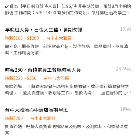
檯、飲料吧） 未來願景 1️⃣當你/妳學會的工作項目越多，獎金也會
✔️ 此為【平日假日計時人員】 $196/時 非暑期兼職，預計8月中開始
跟著增加。 2️⃣每3個月會進行同仁工作狀況的評估審核，表現優良
排班 工作時間：5:30-14:00 有多個工作時段，每月排班 若為學生，
者會進行適度的薪資調整。 3️⃣每年都會有「中秋烤肉活動、聖誕節
上班時間可以依照課表彈性調整。 ✔️工作內容：（不同崗位分配以
交換禮物活動、尾牙活動等等～🎉🎉🎉」 ⚠️⚠️⚠️早午餐店是很辛苦
下工作） - 餐點製作、飲品調製 - 點餐、收銀結帳 - 送餐、收桌、環
早晚班人員，日夜大生佳，暑期勿擾
1天前
的，有辦法接受以下的狀況再來面試‼️ 「我們工作是一段班沒有空
境清潔 - 洗碗、廚房設施清潔、備料 ✔️無經驗有教育訓練 ✔️基本待
班時間，餐期的時候出餐節奏會快要有一點抗壓性，會遇到各式各
遇 - 勞保、健保、6%提撥退休金 - 只要當天有上班就供應的免費員
時薪$196 ~ $1200
台中市大雅區
樣的客人要有一定的心理建設，不管（夏天、冬天）都需要早起，
工餐 - 員工制服及員工教育訓練 ✔️正兼職（計時）皆有福利如下 -
需外送，櫃臺收銀，前吧飲品介紹，製作飲品，飲品備料，器具清
既然選擇來早餐店就請拿出該有的工作態度，早餐店真的需要有毅
三節禮品（春節、端午節、中秋節） - 尾牙聚餐 2022 裕元花園酒店
潔，工作環境清潔！
力，另外如果本身有很多活動或是私事需要常常請假者，建議再三
2023 涮屋馬 2024 初魚 2025 饗食天堂 - 日常不定期飲品聚餐 - 第二
評估一下，謝謝🙏 我們不怕給高薪，只要妳/你肯用心做、用心學，
年起體檢全額補助 ✔️兼職人員若有意願也可轉正，非常歡迎。 有意
相對的福利、薪水也一定會跟著更好👍」 工作條件： ✅製作餐點✅
時薪250，台積電員工餐廳時薪人員
1小時前
願者歡迎投遞履歷，謝謝
環境整理✅招待服務 ⭕️工作用心 ⭕️不遲到早退 ⭕️積極負責任 ⭕️配
時薪$220 ~ $250
台中市大雅區
合店裡規範 ⭕️服務餐飲熱誠 ✅有經驗者佳 ✅無經驗者可 （ 依進步
餐飲外場： ．將顧客點餐訊息通知廚房做餐，或可進行簡易餐飲之
狀況調薪） 其他問題或詳細事項，現場有履歷表填寫，詳情面試談
料理。 ．並負責結帳、收銀等工作。 餐飲內場： ．擔任廚師的助
聯絡方式：劉店長0911428504 📎工作地點：台中市大雅區學府路
手，處理烹飪前與烹飪中之準備工作與其他餐廳相關事務。 ．負責
429號 📎工作時間：早上6:00-14:00 📎工作待遇：含勞健保&團保
洗、剝、削、切各種食材。 ．負責清理工作環境、設備和餐具。 ．
📎職缺性質：工讀生 📎職務類別：餐飲服務人員 需求人數：2人 💙
台中大雅清心中清店長期早班
1週前
準備不同餐點所需要的食材。 ．協助測量食材的容量與重量。 ．負
員工福利： 供餐福利、員工制服、完整教育訓練、員工不定時聚
責擺盤、打包外帶服務。
時薪$200
台中市大雅區
餐、三節禮品
負責外送、吧檯人員負責吧檯點單及結帳、及泡飲料、和煮茶區煮
茶！