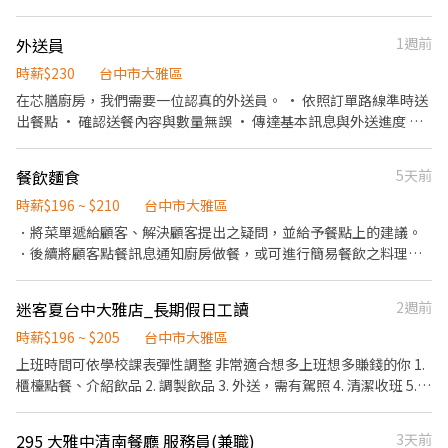
外送員
1週前
時薪$230
台中市大雅區
在芯膳廚房，我們需要一位認真的外送員。 • 依照訂單路線準時送
出餐點 • 確認送餐內容與數量無誤 • 傳達基本訊息與外送進度 我
們提供： • 彈性排班支持學業或其他需求 • 免費員工餐飲 • 友好
的團隊合作環境 不需經驗，只要肯學習就很適合這份工作。
餐飲麵食
5天前
時薪$196 ~ $210
台中市大雅區
．將菜單遞給顧客、解決顧客提出之疑問，並給予餐點上的建議。
．後續將顧客點餐訊息通知廚房做餐，或可進行簡易餐飲之料理。
．於顧客用餐完畢後，負責收拾碗盤與清理環境。 ．並負責結帳、
收銀。 ．處理烹飪前與烹飪中之準備工作與其他餐廳相關事務。 ．
迷客夏台中大雅店_長期假日工讀
2週前
負責洗、剝、削、切各種食材。 ．負責清理工作環境、設備和餐
具。 ．準備不同餐點所需要的食材。 ．負責擺盤、打包外帶服務。
時薪$196 ~ $205
台中市大雅區
上班時間可依學校課表彈性調整 非常適合想多上班想多賺錢的你 1.
櫃檯點餐、介紹飲品 2. 調製飲品 3. 外送，需有駕照 4. 清潔收班 5.
煮茶 6. 結賬
295 大雅中清南餐廳 服務員(兼職)
3天前