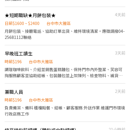
務態度、責任感及團隊合作能力，面對忙碌時段仍能維持效率與應
有的服務品質。 此工作並非單純、輕鬆的飲料調製，需要體力、反
★短期職缺★月餅包裝★
4天前
應速度及主動性。請先評估自己是否能適應門市工作節奏與要求，
確認可以穩定配合並願意學習後，再投遞履歷。
日薪$1600 ~ $2400
台中市大雅區
月餅包裝、接聽電話、協助訂單出貨、維持環境清潔。應徵請撥04-
25681112聯絡
早晚班工讀生
3天前
時薪$196
台中市大雅區
調理咖啡飲料、介紹並銷售蛋糕麵包、保持門市內外整潔、笑容可
掬服務顧客並協助結帳、包裝麵包並上架陳列、檢查物料、補貨、
協助理貨等
兼職人員
2天前
時薪$196
台中市大雅區
負責備茶、備料 櫃檯點餐、結帳、顧客服務 外送作業 維護門市環境
行政店務工作
21小時前