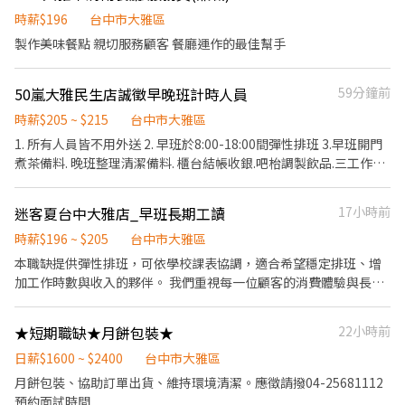
時薪$196
台中市大雅區
製作美味餐點 親切服務顧客 餐廳運作的最佳幫手
50嵐大雅民生店誠徵早晚班計時人員
59分鐘前
時薪$205 ~ $215
台中市大雅區
1. 所有人員皆不用外送 2. 早班於8:00-18:00間彈性排班 3.早班開門
煮茶備料. 晚班整理清潔備料. 櫃台結帳收銀.吧枱調製飲品.三工作崗
位學習與輪調 4.全天室內空調. 工作環境舒適涼爽. 5.採排休制. 一週
排休2天. 但不是固定休六日 6.不收假日班及寒暑期工讀
迷客夏台中大雅店_早班長期工讀
17小時前
時薪$196 ~ $205
台中市大雅區
本職缺提供彈性排班，可依學校課表協調，適合希望穩定排班、增
加工作時數與收入的夥伴。 我們重視每一位顧客的消費體驗與長期
關係，因此對服務態度、工作效率及飲品品質皆有一定要求。門市
尖峰時段工作節奏較快，需要主動招呼顧客、留意現場需求，並與
★短期職缺★月餅包裝★
22小時前
夥伴互相支援、共同完成工作。 工作內容包含： 1. 櫃檯點餐、顧客
服務及飲品介紹 2. 各式飲品調製與品質確認 3. 外送服務（須持有有
日薪$1600 ~ $2400
台中市大雅區
效駕照） 4. 店內環境清潔與設備維護 5. 煮茶及原物料準備 6. 商品補
月餅包裝、協助訂單出貨、維持環境清潔。應徵請撥04-25681112
貨與庫存整理 7. 收銀結帳及現場作業支援 我們希望你具備良好的服
預約面試時間