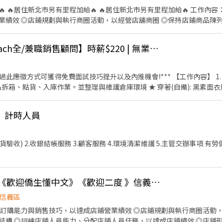
品訂購能力
豐富，維持商品結構 ◎訓
練店鋪人員能力、分配店鋪人員任務，以達成店鋪績效 ◎店鋪形象維護，提供整潔、明亮
大台北地區招募【Coach全/兼職銷售顧問】時薪$220 | 無業績壓力_858
獲得免費面試技巧提升以及內推機會!*** 【工作內容】 1. 協助銷售產品 2. 櫃台收銀
協助商品拆箱、點貨、入庫作業。並整理與維護倉庫環境 ★ 穿著(自備): 黑素
》計時人員
.環境清潔維護 5.主管交辦事項 有勞健保，可再與店長討論排班
🔴早、晚班$198起🔴《歡迎僑生懂中文》《歡迎二度 》信義區景聯店
信義區
，提供整潔、明亮、