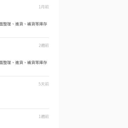
衝勁。 -喜愛精品及逛百貨公
1月前
觀。 -若有售出商品，就會有
品排面整理、進貨、補貨等庫存
2週前
品排面整理、進貨、補貨等庫存
5天前
1週前