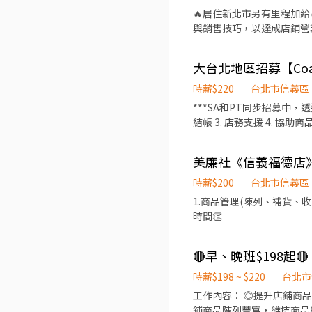
🔥居住新北市另有里程加給🔥 🔥居住新北市另有里程加給🔥 🔥居住新北市另有里程加給🔥 工作內容： ◎提升店鋪商
與銷售技巧，以達成店鋪營業績效 ◎店鋪規劃與執行商圈活動，以經營店舖商圈 ◎保持店鋪商品陳列
時薪$220
台北市信義區
***SA和PT同步招募中，透過此應徵方式可
結帳 3. 店務支援 4. 
美廉社《信義福德店
時薪$200
台北市信義區
1.商品管理(陳列、補貨、收貨驗收) 2.收銀結帳服務 3.顧客服務 4
時間👏
時薪$198 ~ $220
台北市
工作內容： ◎提升店鋪商品訂購能力與銷售技巧，以達成店鋪營業績效 ◎店鋪規劃與執行商圈活動，以經營店舖商圈 ◎保持店
鋪商品陳列豐富，維持商品結構 ◎訓練店鋪人員能力、分配店鋪人員任務，以達成店鋪績效 ◎店鋪形象維護