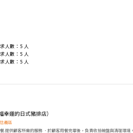
/ 需求人數：5 人

/ 需求人數：5 人

/ 需求人數：5 人
幸福幸運的日式豬排店）
信義區
供顧客所需的服務 ．於顧客用餐完畢後，負責收拾碗盤與清理環境。 . 供應小菜之夾取備置 