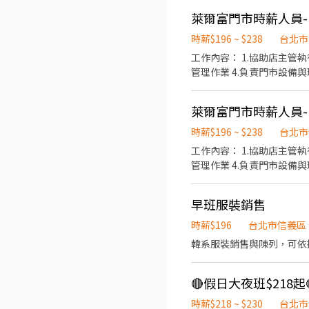
（例如達績效門檻，可依業績表現標準，會有特別獎金） 個人
願 -積極認真，熱情活潑。
萊爾富門市時薪人員-(
司。 工作內容： -銷售介紹珠寶產品。 -珠寶專櫃業績目標達成。 -顧客關係經營培養。 -提供優質的顧客服務。 -每日例行行政及
時薪$196 ~ $238
台北市
店務工作。 -進貨驗收、庫
工作內容： 1.協助店主管
業績獎金。
管理作業 4.負責門市設備
萊爾富門市時薪人員-(
時薪$196 ~ $238
台北市
工作內容： 1.協助店主管
管理作業 4.負責門市設備
早班服裝銷售
時薪$196
台北市信義區
韓系服裝銷售與陳列，可依
時薪$218 ~ $230
台北市