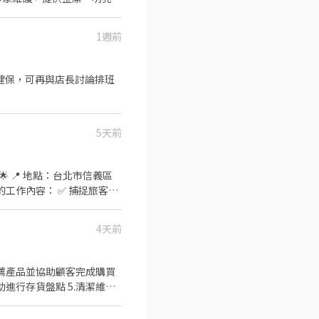
1週前
5天前
🌟 📍 地點：台北市信義區
你的工作內容： ✅ 捕捉旅客美
，提升購買意願 ✅ 以微笑
排班時間：每日8小時（可自由
4天前
歡與人互動、對攝影有興趣，並
推薦產品並協助顧客完成購買
進行存貨盤點 5.清潔維
、服務標準，提供更好的服務