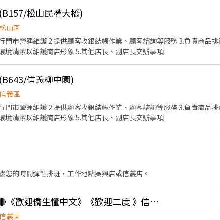
特質： -對翡翠、琥珀、珊瑚、寶石、珍珠等珠寶有興趣及工作意
 -外向、開朗、不怕生。 -具有親和力。 -喜愛團隊合作。 -想達成目標的
B157/松山民權大橋)
松山區
存管理。 -珠寶產品陳列。 -珠寶品牌形象宣傳。 -維持珠寶專櫃整潔與美
執行門市營運維護 2.提供顧客收銀結帳作業、顧客諮詢等服務 3.負責商
與環境清潔以維護商店形象 5.其他店長、副店長交辦事項
B643/信義柳中園)
信義區
執行門市營運維護 2.提供顧客收銀結帳作業、顧客諮詢等服務 3.負責商
與環境清潔以維護商店形象 5.其他店長、副店長交辦事項
據您的時間彈性排班，工作地點吳興店或信義店。
🔴假日大夜班$218起🔴《歡迎僑生懂中文》《歡迎二度 》信義區景聯店
信義區