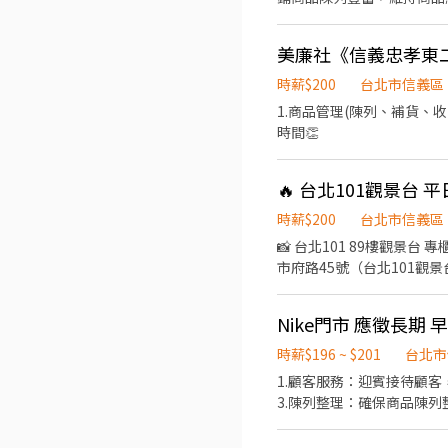
安全之良好優質環境
美廉社《信義忠孝東
時薪$200
台北市信義區
1.商品管理(陳列、補貨、收貨驗收) 2.收銀結帳服務 3.顧客服務 4
時間👏
🔥 台北101觀景台
時薪$200
台北市信義區
📸 台北101 89樓觀景台
市府路45號（台北101觀景台
好瞬間，提供專業攝影拍照服
和熱忱提供超越期待的高水準服
Nike門市 應徵長期 
提供上班時間，由店長安排）
渴望在台北101這個國際級
時薪$196 ~ $201
台北市
1.顧客服務：迎賓接待顧
3.陳列整理：確保商品陳列
護：保持店鋪的清潔及衛生
7.團隊合作：與同事協作