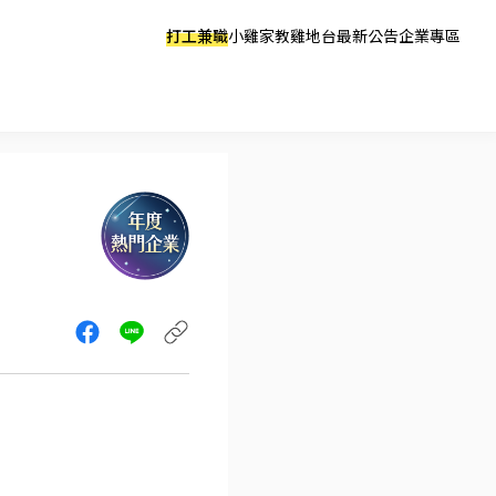
打工兼職
小雞家教
雞地台
最新公告
企業專區