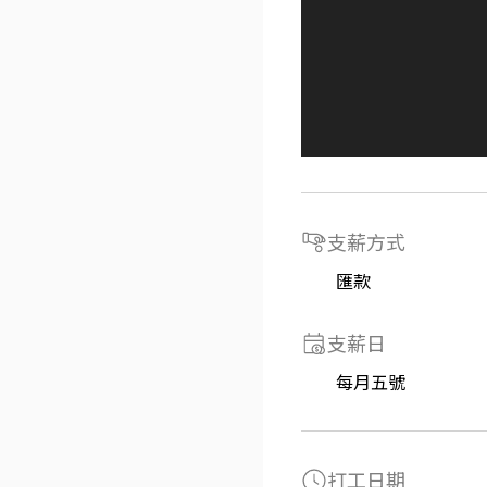
支薪方式
匯款
支薪日
每月五號
打工日期