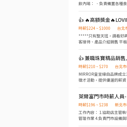
飲內場： ．負責備置各種食材。 
短期勿試 #需具備服務熱忱與責任感佳
庭！❤ 工作內容非常簡單🍰
👍 🔥高額獎金🔥L
步一步慢慢學習肯定學得起來
時薪$224 ~ $1000
台北
*****只有整天班，請看好再投履
客接待、產品介紹銷售 平板系
度】 整天班（日薪制）： 11.5小時 2584元 
【工作時間】 北車 整天班：9:30
👍 兼職珠寶精品銷售
A8 : 10:30-22:00 ⸻ 【工作地點】 □ 中山南西誠品B1 □ 台北車站微風2樓 □ 松菸誠品B1 □ 信義A8 B1 ⸻ 【我們在找的
人】 喜歡發試吃！ 喜歡與
時薪$210 ~ $270
台北市
試，謝謝理解。 ⸻ 【面試資訊】 線上通訊軟體面試 ⸻ 【了解我們更多】 官方網站：https://www.lovin.tw/
MIRROR皇宣緣自品牌
Instagram： https://www.instagram.com/lovin.520/ F
徵才活動，提供優渥的薪資
mibextid=LQQJ4d
皇宣緣將是你達成夢想的舞台。 隨著遠東大巨蛋即將正式開幕，本專櫃正位於百貨商場最核心、手扶梯口的
吸睛度；配合樓層優雅舒適的休閒氛圍，預期將
萊爾富門市時薪人員-(
時還有表現良好的特別獎金。 公司提供新進同仁完整受訓課程，各階段薪資如下： 1.職前專業受訓課程：1日總公司受
櫃受訓，時薪200元； 
時薪$196 ~ $238
新北市
就新進人員的工作態度、業
工作內容： 1.協助店主管
試用期定期契約，試用期間時
管理作業 4.負責門市設備
(依平均小時業績做時薪評估)，銷售時還有表現良好