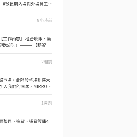
.
意有耐心得教你們😚😚 一
9小時前
⸻ 【薪資制
菸誠品：10:30-22:00 信義
2週前
！ 長期工作者為主，短期勿
國際市場，此階段將規劃擴大
入我們的團隊，MIRROR
1月前
們的品牌形象，因此公司將會
故自到職起，將簽訂三個月
品排面整理、進貨、補貨等庫存
 3.正式錄用時薪220元