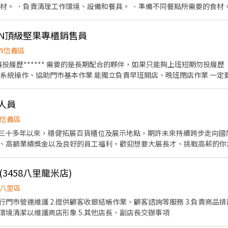
．負責清理工作環境、設備和餐具。 ．準備不同餐點所需要的食材。 #徵長期內場與外場員工
 #薪資轉帳需具備永豐銀行帳戶 #需要做餐飲人員體檢 歡迎各位小夥伴一起加入這個大家
 沒有經驗也沒關係👌 內場外場都會學到 不用緊張 大家同事人都非常好都願
OVIN頂級堅果專櫃銷售員
↗️ 徵得就是正在看這篇的你 不用害羞 趕快加入我們吧～🤪🤪
市信義區
歷****** 需要的是長期配合的夥伴，如果只能夠上班短期勿投履歷 【工作內容】 櫃台收銀、顧
統操作、協助門市基本作業 能獨立負責早班開店、晚班閉店作業 一定要發試吃！ 
12小時 2748元 12.5小時 2912元 享高額獎金！表現佳者日薪高達10000元 ⸻
-22:00 中山誠品：週日至週四10:30-22:00 / 週五週六10:30-22:30 松
人員
人互動，樂於分享產品 積極主動、具備銷售熱情 對高額獎金有熱情者尤佳
信義區
成立三十多年以來，穩健拓展百貨櫃位及展示地點，期許未來持續跨步走向
acebook： https://www.facebook.com/share/168oUCHwrP/?
、高額業績獎金以及良好的員工福利，歡迎想要大展長才、挑戰高薪的你加
黃金動線，擁有極佳
迎來洶湧的人潮與潛在客群。 試用期時薪為210元，正式錄用時薪220元，銷貨
3458八里龍米店)
訓、1日專
2.試用期三個月：本公司為珠寶品牌，銷售人員在專櫃的表現，皆代表了我
八里區
績表現、排班配合度等不同考核標準，評估該員工是否可勝任銷售職務，
執行門市營運維護 2.提供顧客收銀結帳作業、顧客諮詢等服務 3.負責商
薪為210元，經考核通過者，始能簽訂正式勞動契約，成為品牌正式員工！
與環境清潔以維護商店形象 5.其他店長、副店長交辦事項
的特別獎金。 此銷售職位享有優渥多元的績效獎金，另有特別獎金制度！