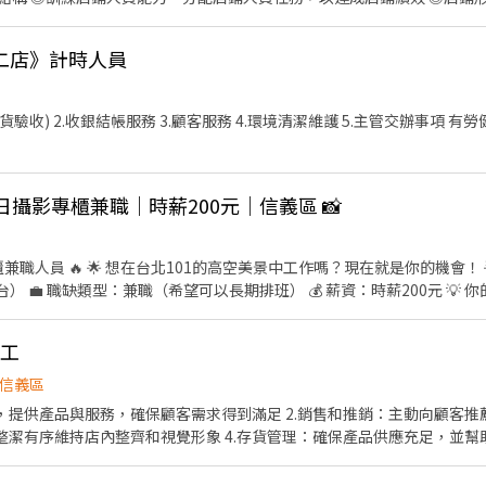
二店》計時人員
.環境清潔維護 5.主管交辦事項 有勞健保，可再與店長討論排班
 平日攝影專櫃兼職｜時薪200元｜信義區 📸
 專櫃兼職人員 🔥 🌟 想在台北101的高空美景中工作嗎？現在就是你的機會！ 
） 💼 職缺類型：兼職（希望可以長期排班） 💰 薪資：時薪200元 💡 
務 ✅ 熱情解說拍照用途，指引流程與動線 ✅ 主動與顧客互動，介紹產品
務 🕰 上班時間：09:30 - 21:00（輪班制，依當天人力安排） 📆 
早工
 📌 希望每次至少8小時，每週可排2天平日班以上較佳 🎯 如果你喜
地標工作，那就快來加入我們吧！ 🚀
信義區
客，提供產品與服務，確保顧客需求得到滿足 2.銷售和推銷：主動向顧客
整潔有序維持店內整齊和視覺形象 4.存貨管理：確保產品供應充足，並幫助
，協助打掃環境整潔 6.學習和培訓：不斷學習新的產品知識、銷售技巧
，確保店內團隊的和諧運作，共同實現店鋪目標