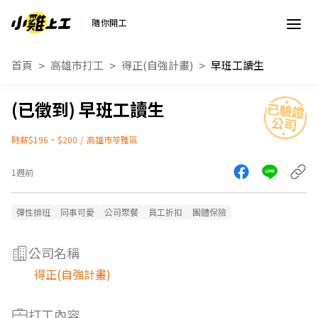
隨你開工
首頁
高雄市打工
得正(自強計畫)
早班工讀生
早班工讀生
時薪$196 ~ $200
/
高雄市苓雅區
1週前
彈性排班
同事可愛
公司聚餐
員工折扣
團體保險
公司名稱
得正(自強計畫)
打工內容