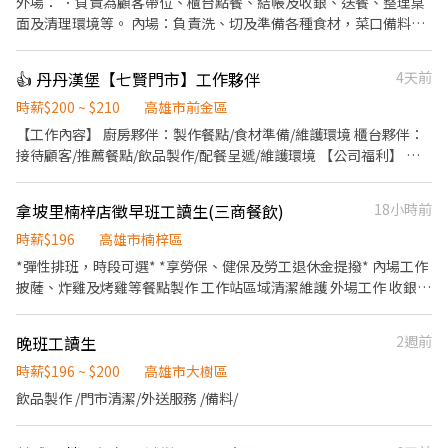
外場： ．負責為顧客帶位、櫃台點餐、結帳及收銀、送餐、整理桌
面及清理環境等。 內場：負責洗、切及準備各種食材，菜口備料、
煮鍋、清理廚房環境、設備和餐具。
👍 丹丹漢堡【七賢門市】工作夥伴
4天前
時薪$200 ~ $210
高雄市前金區
【工作內容】 廚房夥伴：製作餐點/食材準備/維護環境 櫃台夥伴：
接待顧客/推薦餐點/飲品製作/配餐呈遞/維護環境 【公司福利】 ·
團體保險 ·健康檢查(滿1年) ·免費員工制服 【丹丹夥伴專屬福
利】 ·員工優惠餐(5折) ·新品飲品、餐點搶先體驗嚐鮮
拿坡里楠梓店徵早班工讀生(三商餐飲)
18小時前
時薪$196
高雄市楠梓區
*彈性排班，時段可選* *享勞保、健保及勞工退休金提撥* 內場工作
披薩、炸雞及烤雞等餐點製作 工作站區域清潔維護 外場工作 收銀點
餐結帳 送餐及顧客服務 環境清潔維護 外送工作 *需備駕照，騎乘公
司車*
晚班工讀生
2週前
時薪$196 ~ $200
高雄市大樹區
飲品製作 /門市清潔/外送服務 /備料/