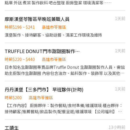
切各種食材。 ．負責清理工作環境、設備和餐具。 ．準備不同餐點
點單 外送 煮茶 製作飲料 吧台整理 廚房整潔 環境清潔等……
所需要的食材。 ．協助測量食材的容量與重量。 ．負責擺盤、打包
外帶服務。
摩斯漢堡苓雅區早晚班兼職人員
1天前
時薪$196 ~ $241
高雄市苓雅區
漢堡製作、接待顧客、協助送餐、清潔工作環境及維持
TRUFFLE DONUT門市甜甜圈製作人員
1天前
時薪$220 ~ $440
高雄市苓雅區
日本知名生甜甜圈專賣品牌Truffle Donut 生甜甜圈製作人員，需協
助主廚製作生甜甜圈 內容包含油炸、餡料製作、裝飾等 以及其他主
管交代事項。
丹丹漢堡【三多門市】 早班夥伴(計時)
1天前
時薪$200
高雄市苓雅區
【工作內容】 廚房夥伴：製作餐點/食材準備/維護環境 櫃台夥伴：
接待顧客/推薦餐點/飲品製作/配餐呈遞/維護環境 【公司福利】 •
團體保險 •健康檢查(滿1年) •免費員工制服 【丹丹夥伴專屬福
利】 •員工優惠餐(5折) •新品飲品、餐點搶先體驗嚐鮮
工讀生
13小時前