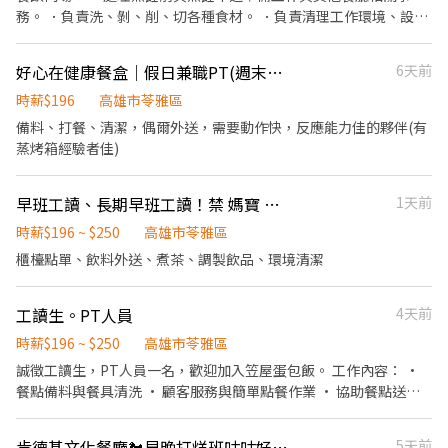
外送津貼10元/單 💸發薪日：每月10日、25日 ✌️✌️✌️肯德基有很多很
務。 ．負責洗、剝、削、切各種食材。 ．負責清理工作環境、設備
多福利✌️✌️✌️ ❤️KFC員工餐飲85折 🍗喜歡吃雞&蛋撻的粉絲們有福氣
和餐具。 ．準備不同餐點所需要的食材。 ．協助測量食材的容量與
了 🧡生日禮品 🎁肯德基員工獨有的生日禮 💛三節禮金 💵春節、端
重量。 ．負責擺盤。 #在學學生時間可調整，彈性排班 #肯做肯學
好心在健康餐盒｜假日兼職PT(週末午餐)
6天前
午、中秋 💚年資代金 💸滿一年有年假代金、年度體檢 💙不定時舉辦
習，無經驗也可以
員工激勵競賽 🧸工作有趣又好玩還有獎勵 長期者佳❤️
時薪$196
高雄市苓雅區
備料、打餐、清潔，偶爾外送，需要動作快，反應能力佳的夥伴(有
蒸烤箱經驗者佳)
早班工讀、長期早班工讀！禁 媽寶 公主 王子 戀愛腦
1天前
時薪$196 ~ $250
高雄市苓雅區
櫃檯點單、飲料外送、煮茶、調製飲品、環境清潔
工讀生。PT人員
4天前
時薪$196 ~ $250
高雄市苓雅區
誠徵工讀生，PT人員一名，歡迎加入笠屋蛋包飯。 工作內容： •
餐點備料與餐具清洗 • 顧客服務與簡單點餐作業 • 協助餐點送餐
• 環境清潔與桌面整理 我們給你的： • 彈性排班，配合課業需求
• 提供員工餐，方便省時 • 團隊氛圍友好、易於融入 不用經驗也
肯德基文化餐廳🐔早晚打烊班咕咕好夥伴
5天前