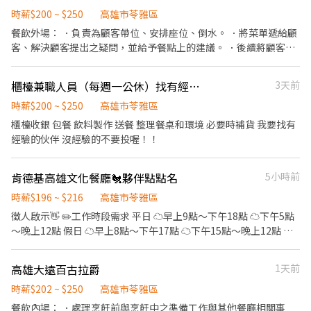
時薪$200 ~ $250
高雄市苓雅區
餐飲外場： ．負責為顧客帶位、安排座位、倒水。 ．將菜單遞給顧
客、解決顧客提出之疑問，並給予餐點上的建議。 ．後續將顧客點
餐訊息通知廚房做餐，或可進行簡易餐飲之料理，如：烤土司或調
配飲料等。 ．於顧客用餐完畢後，負責收拾碗盤與清理環境。 ．並
櫃檯兼職人員（每週一公休）找有經驗者
3天前
負責結帳、收銀等工作。 餐飲內場： ．擔任廚師的助手，處理烹飪
前與烹飪中之準備工作與其他餐廳相關事務。 ．負責洗、剝、削、
時薪$200 ~ $250
高雄市苓雅區
切各種食材。 ．負責清理工作環境、設備和餐具。 ．準備不同餐點
櫃檯收銀 包餐 飲料製作 送餐 整理餐桌和環境 必要時補貨 我要找有
所需要的食材。 ．協助測量食材的容量與重量。 ．負責擺盤、打包
經驗的伙伴 沒經驗的不要投喔！！
外帶服務。
肯德基高雄文化餐廳🐔夥伴點點名
5小時前
時薪$196 ~ $216
高雄市苓雅區
徵人啟示👋 ✏️工作時段需求 平日 ☁️早上9點～下午18點 ☁️下午5點
～晚上12點 假日 ☁️早上8點～下午17點 ☁️下午15點～晚上12點 ✏️
工作內容 喜歡和客人互動櫃台交給你🧏🏻🧏🏻🧏🏻 喜歡吃炸雞廚房
裹粉交給你🍗🍗🍗 喜歡吃漢堡蛋塔製作交給你🍔🍔🍔 不用害怕學不
高雄大遠百古拉爵
1天前
會，會有專業教學標準流程！🧑‍🏫 ⭐️彈性時段排班 ⭐️可配合學生
上、下課時段排班 ✏️上班地點 📍高雄市苓雅區五福一路22號（文化
時薪$202 ~ $250
高雄市苓雅區
中心對面） （07）2223828 ✏️關於薪資 💰196元起/時 享勞健保、
餐飲內場： ．處理烹飪前與烹飪中之準備工作與其他餐廳相關事