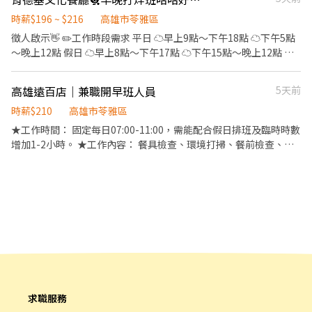
能勝任，願意學習就歡迎投遞！ 開班作業 準備午餐需要的食材，環
境整潔 招呼客人,介紹我家餐點特色以及點餐跟收營 及出餐哇。外場
時薪$196 ~ $216
高雄市苓雅區
整潔工作 協助廚房製作餐點，環境清潔 享有勞健保-生日禮金-員工
徵人啟示👋 ✏️工作時段需求 平日 ☁️早上9點～下午18點 ☁️下午5點
聚會
～晚上12點 假日 ☁️早上8點～下午17點 ☁️下午15點～晚上12點 ✏️
工作內容 喜歡和客人互動櫃台交給你🧏🏻🧏🏻🧏🏻 喜歡吃炸雞廚房
裹粉交給你🍗🍗🍗 喜歡吃漢堡蛋塔製作交給你🍔🍔🍔 不用害怕學不
高雄遠百店｜兼職開早班人員
5天前
會，會有專業教學標準流程！🧑‍🏫 ⭐️彈性時段排班 ⭐️可配合學生
上、下課時段排班 ✏️上班地點 📍高雄市苓雅區五福一路22號（文化
時薪$210
高雄市苓雅區
中心對面） （07）2223828 ✏️關於薪資 💰196元起/時 享勞健保、
★工作時間： 固定每日07:00-11:00，需能配合假日排班及臨時時數
外送津貼10元/單 💸發薪日：每月10日、25日 ✌️✌️✌️肯德基有很多很
增加1-2小時。 ★工作內容： 餐具檢查、環境打掃、餐前檢查、維
多福利✌️✌️✌️ ❤️KFC員工餐飲85折 🍗喜歡吃雞&蛋撻的粉絲們有福氣
護環境…等。 ★應徵條件： 每週至少能配合排班四天以上。 此為長
了 🧡生日禮品 🎁肯德基員工獨有的生日禮 💛三節禮金 💵春節、端
期工讀，短期者請勿投遞，錄取後須提供餐飲從業人員體檢報告。
午、中秋 💚年資代金 💸滿一年有年假代金、年度體檢 💙不定時舉辦
★薪資福利： 時薪210元，依據崗位學習、工作表現、配合度調整
員工激勵競賽 🧸工作有趣又好玩還有獎勵 長期者佳❤️
薪資。 全日免費供膳、員工折扣、春節團圓假、春酒、定期健康檢
查。
求職服務