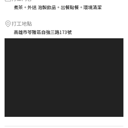
煮茶。外送 泡製飲品。出餐點餐。環境清潔
打工地點
高雄市苓雅區自強三路173號