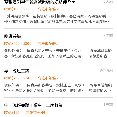
苓雅連鎖早午餐店誠徵店內好夥伴🎉🎉
6天前
時薪$196 ~ $210
高雄市苓雅區
1.外場點餐服務、包裝餐點、飲料調製、客座清潔 2.內場餐點製
作、備料準備、製餐區清潔維護 3.完成店裡交代事項 4.同事超好相
處的～ 5.希望平日假日可以好配合排班 6.無經驗也可以呦 7.當然有
早午餐經驗加分！ 8.上班的時數及上班的時段都很好談呦 有興趣想
晚班兼職
6天前
了解更多詳情的夥伴們 可以攜帶履歷來現場 或是私訊店內IG 我們當
面來聊聊呦 若看到這個職缺的您 對餐飲有熱誠、認真勤奮 歡迎您加
時薪$200 ~ $300
高雄市苓雅區
入我們
餐飲外場： ．負責為顧客帶位、安排座位、倒水。 ．將菜單遞給顧
客、解決顧客提出之疑問，並給予餐點上的建議。 ．後續將顧客點
餐訊息通知廚房做餐，或可進行簡易餐飲之料理，如：烤土司或調
配飲料等。 ．於顧客用餐完畢後，負責收拾碗盤與清理環境。 ．並
早、晚班工讀
8小時前
負責結帳、收銀等工作。 餐飲內場： ．擔任廚師的助手，處理烹飪
前與烹飪中之準備工作與其他餐廳相關事務。 ．負責洗、剝、削、
時薪$202 ~ $240
高雄市苓雅區
切各種食材。 ．負責清理工作環境、設備和餐具。 ．準備不同餐點
餐飲外場： ．負責為顧客帶位、安排座位、倒水。 ．將菜單遞給顧
所需要的食材。 ．協助測量食材的容量與重量。 ．負責擺盤、打包
客、解決顧客提出之疑問，並給予餐點上的建議。 ．後續將顧客點
外帶服務。
餐訊息通知廚房做餐，或可進行簡易餐飲之料理，如：烤土司或調
配飲料等。 ．於顧客用餐完畢後，負責收拾碗盤與清理環境。 ．並
中／晚班兼職工讀生，二度就業
1天前
負責結帳、收銀等工作。 餐飲內場： ．擔任廚師的助手，處理烹飪
前與烹飪中之準備工作與其他餐廳相關事務。 ．負責洗、剝、削、
時薪$196
高雄市苓雅區