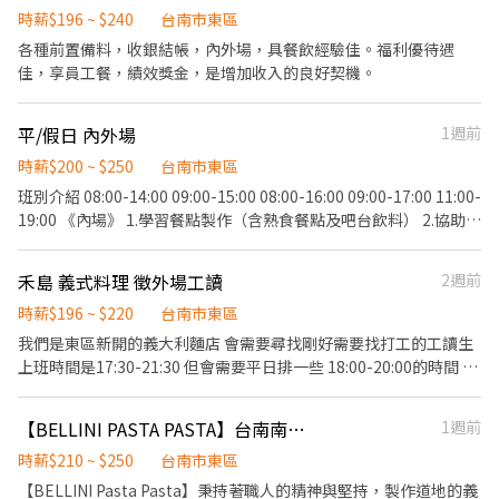
前與烹飪中之準備工作與其他餐廳相關事務。 ．負責洗、剝、削、
時薪$196 ~ $240
台南市東區
切各種食材。 ．負責清理工作環境、設備和餐具。 ．準備不同餐點
各種前置備料，收銀結帳，內外場，具餐飲經驗佳。福利優待遇
所需要的食材。 ．協助測量食材的容量與重量。 ．負責擺盤、打包
佳，享員工餐，績效獎金，是增加收入的良好契機。
外帶服務。
平/假日 內外場
1週前
時薪$200 ~ $250
台南市東區
班別介紹 08:00-14:00 09:00-15:00 08:00-16:00 09:00-17:00 11:00-
19:00 《內場》 1.學習餐點製作（含熟食餐點及吧台飲料） 2.協助備
料擺盤 3.甜點裝飾及製作甜點 3.洗碗補餐具 4.廁所及用餐環境打掃
維護 《外場》 1.菜單介紹 2.收銀結帳 3.甜點包裝 4.咖啡機操作 5.收
禾島 義式料理 徵外場工讀
2週前
桌整理 6.甜點盤、杯器清洗 7.廁所及用餐環境打掃維護 《相關福
利》 1.勞健保 2.聚餐 3.小費分紅 4.店內飲料餐點可以自己弄來吃 5.
時薪$196 ~ $220
台南市東區
老闆老闆娘如果出國回來會有小禮物🤣 ⭐️我們會有固定公休日，未
我們是東區新開的義大利麵店 會需要尋找剛好需要找打工的工讀生
訂。 其實工作內容都和外面餐廳大同小異 但我們對於「食材的認
上班時間是17:30-21:30 但會需要平日排一些 18:00-20:00的時間 上
知」、「服務態度的敏銳度」、「環境的維持」有非常高的要求。
手後我們會有營業額達標的分紅 最快兩個禮拜上手 其他餐廳大概都
內外場皆會學習， 有無經驗皆可（但手腳要快 哈哈哈 ✅入職時薪最
會有額外多1-2000左右不等的獎金 但這邊剛開 還不能保證都會有多
【BELLINI PASTA PASTA】台南南紡店-外場兼職(晚班)-B11
1週前
低$200起 ✅調整薪資的速度取決學習的速度🤣 老闆是00後，是個 I
少 但我們也會希望大家一起讓店裡更好 去讓大家分紅可以拿到更多
人，但公司工作氛圍相對輕鬆，歡迎大家加入～
工作範圍 外場： 1.幫忙備料 2.帶位送餐 3.收餐 4.雜事 5.幫忙洗碗(有
時薪$210 ~ $250
台南市東區
洗碗機)
【BELLINI Pasta Pasta】秉持著職人的精神與堅持，製作道地的義