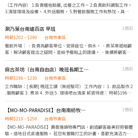
享特休假 7.福委會福利補助 ★★多項福利歡迎您加入我們★★ 總是
（工作內容） 1.負責櫃枱點餐, 出餐之工作。 2.負責飲料調製工作。
提供好吃日式餐飲的公司 台灣東利多(丸亀製麵)
3.清理環境及設備。 4.外送服務。 5.對餐飲服務工作有熱忱，具備
高度親和力 6.個性積極主動、有責任感、適應力強、抗壓性佳。 7.
排班制。 （保險） 勞保 健保 勞退提撥 團體意外險 （型態） 上班時
涮乃葉台南遠百店 早班
1週前
段： 日班/晚班，日班或晚班 休假制度： 依公司規定 上班地點：
（東區） 裕文店 - 東區裕文路7號 裕農店 - 裕農路637號 富農店 - 富
時薪$202 ~ $290
台南市東區
農街二段24號 條件 具備駕照： 普通重型機車（面試需出示） 上班
餐飲外場： ．負責為顧客帶位、安排座位、倒水。 ．將菜單遞給顧
時段可溝通配合課表排班
客、解決顧客提出之疑問，並給予餐點上的建議。 ．後續將顧客點
餐訊息通知廚房做餐，或可進行簡易餐飲之料理，如：烤土司或調
配飲料等。 ．於顧客用餐完畢後，負責收拾碗盤與清理環境。 ．並
麻古茶坊（台南自由店）晚班長期工讀生
1週前
負責結帳、收銀等工作。 餐飲內場： ．擔任廚師的助手，處理烹飪
前與烹飪中之準備工作與其他餐廳相關事務。 ．負責洗、剝、削、
時薪$196 ~ $230
台南市東區
切各種食材。 ．負責清理工作環境、設備和餐具。 ．準備不同餐點
工作職缺：[ 長期] 晚班工讀（無經驗可） 工作內容： 1 . 飲品製作 2
所需要的食材。 ．協助測量食材的容量與重量。 ．負責擺盤、打包
. 服務顧客 3 . 煮茶 4 . 外送 5 . 環境吧台清潔 薪資待遇： 時薪$196元
外帶服務。
起（依能力及配合度調薪）、勞健保、勞退及團保 福利：員工折
扣、員工聚餐、點心櫃、業績達標獎金、假日津貼 條件：1.須有機
【MO-MO-PARADISE】台南南紡牧場-外場兼職(中班,晚班)-C17
1週前
車駕照（外送有店車） 2.有服務熱忱、認真、有親和力、積極 3.時
段可彈性安排優先（依課表排班） *假日、寒暑假需配合排班* 💓歡
時薪$210 ~ $250
台南市東區
迎想穩定長期發展的夥伴加入！
【MO-MO-PARADISE】壽喜燒鍋物專門店，創造顧客最美好用餐體
驗，道地日式桌邊服務。 若您有兼職打工的計畫，喜歡充滿活力的