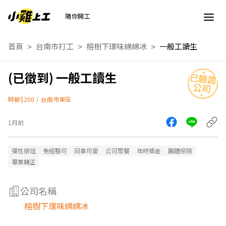
隨你開工
首頁
台南市打工
榕樹下璞味綿綿冰
一般工讀生
一般工讀生
時薪$200
/
台南市東區
1月前
彈性排班
免經驗可
同事可愛
公司聚餐
年終獎金
團體保險
畢業轉正
公司名稱
榕樹下璞味綿綿冰