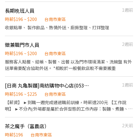
資，依面談結果與經驗核定職級。) ※週六與週日正常工時出勤每小
餐飲服務、點餐等及其他餐廳相關工作。 3.負責協助店主管進行店
長期晩班人員
1週前
時再加5圓，國定假日除外。 ✅工作時段說明：依店鋪營運需求排
鋪作業程序。 4.進行簡易餐飲之料理，如：製作沙拉、調配飲料
班；兼職人員每月可配合排班時數須達60小時以上。 ✅提供免費溫
等。 5.負責結帳、收銀之工作。 6.協助店主管店務管理。
時薪$196 ~ $200
台南市東區
馨員工餐點、交通便利通勤上班很方便。 ✅歡迎無餐飲工作經驗、
收銀點單、 製作飲品、熱情外送、廚房整理、打烊整理
對餐飲業有熱忱的您，加入三澧餐飲集團。 ------------------------
------------------------------------------------- 『加入三澧 成為家
人』共同創造無限可能。 1998年於台灣成立-日商三澧餐飲集團
徵兼職門市人員
2週前
HUMAX ASIA，屬於日本Wondertable餐飲集團在台分公司。 深耕
時薪$196 ~ $200
台南市東區
台灣多年的日本與義大利美食連鎖品牌，旗下六大連鎖餐飲品牌包
服務客人點餐、結帳、製餐、出餐 以及門市環境清潔、洗碗盤 有外
含， ★義式料理餐廳：BELLINI CAFFÈ、BELLINI Pasta Pasta、
送單需要配合協助外送。 *相較於一般餐飲店較不需要搬重
MOLINO手工義大利麵 ★日式鍋物餐廳：Mo-Mo-Paradise壽喜燒
★日式天婦羅專門店：天吉屋、吉天麩羅 全台直營店鋪皆位於各大
百貨商場，並持續穩定發展中。 ------------------------------------
[日商 丸亀製麵]南紡購物中心店(053)-長期兼職夥伴/廚助/工讀生/彈性排班
1週前
-------------------------------------- 【應徵須知】 ①詳閱工作內容
時薪$196 ~ $225
台南市東區
後，請審慎提出應徵申請。 ②履歷初審合適者，將邀請實體面談，
初審資格不符者則不另行通知。 ③錄取的實際任用職稱及薪資，依
【薪資】 ►到職一週完成通過職前訓練，時薪達200元 【工作說
面談結果與經驗核定職級。
明】 ►不分內/外場都是屬於合併型態的工作內容：製麵、煮麵、製
作高湯、洗切食材備料、炸天婦羅、包飯糰、收銀結帳、洗碗、收
拾餐具、環境清潔..等 【工作時間】 ►彈性排班08:30-23:00（面試
茶之魔手（富農店）
2天前
時請於主管確認排班時間） 【薪資福利】 1. 提供員工餐 2. 國定假日
雙倍薪 3. 提供優秀同仁績效獎金 4. 久任獎金 5. 生日禮卷 6. 滿年資
時薪$196
台南市東區