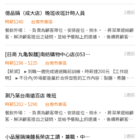
工作環境，並期望享有多種福利，可優先選擇我們。 ✅工作內容 1.
一般點餐，送餐，收桌服務工作 2. 內、外場聯繫及顧客諮詢服務 3.
億品鍋（成大店）晚班收班計時人員
2週前
店內環境、座位區清潔整理 4. 收銀結帳，開店前準備及閉店整理作
業 5. 完成主管交付工作 ✅工作時段 中班：12:00~21:00 晚班：
時薪$240
台南市東區
18:00~22:30 (排班區間另安排休息時間，週六、週日有一天可排班
餐飲外場： ．負責為顧客帶位、安排座位、倒水。 ．將菜單遞給顧
者尤佳。) ※彈性排班可討論喔。週六與週日正常工時出勤每小時再
客、解決顧客提出之疑問，並給予餐點上的建議。 ．後續將顧客點
加5圓，國定假日除外。 ✅工作時段說明：依店鋪營運需求排班；兼
餐訊息通知廚房做餐，或可進行簡易餐飲之料理，如：烤土司或調
職人員每月可配合排班時數須達60小時以上。 ✅提供免費溫馨員工
配飲料等。 ．於顧客用餐完畢後，負責收拾碗盤與清理環境。 ．並
[日商 丸亀製麵]南紡購物中心店(053)-長期兼職夥伴/廚助/工讀生/彈性排班
2週前
餐點、交通便利通勤上班很方便。 ✅歡迎無餐飲工作經驗、對餐飲
負責結帳、收銀等工作。 餐飲內場： ．擔任廚師的助手，處理烹飪
業有熱忱的您，加入三澧餐飲集團。 -------------------------------
前與烹飪中之準備工作與其他餐廳相關事務。 ．負責洗、剝、削、
時薪$196 ~ $225
台南市東區
------------------------------------------- 『加入三澧 成為家人』
切各種食材。 ．負責清理工作環境、設備和餐具。 ．準備不同餐點
【薪資】 ►到職一週完成通過職前訓練，時薪達200元 【工作說
共同創造無限可能。 1998年於台灣成立-日商三澧餐飲集團 HUMAX
所需要的食材。 ．協助測量食材的容量與重量。 ．負責擺盤、打包
明】 ►不分內/外場都是屬於合併型態的工作內容：製麵、煮麵、製
ASIA，屬於日本Wondertable餐飲集團在台分公司。 深耕台灣多年
外帶服務。
作高湯、洗切食材備料、炸天婦羅、包飯糰、收銀結帳、洗碗、收
的日本與義大利美食連鎖品牌，旗下六大連鎖餐飲品牌包含， ★義
拾餐具、環境清潔..等 【工作時間】 ►彈性排班08:30-23:00（面試
式料理餐廳：BELLINI CAFFÈ、BELLINI Pasta Pasta、MOLINO手
涮乃葉台南遠百店 晚班
1週前
時請於主管確認排班時間） 【薪資福利】 1. 提供員工餐 2. 國定假日
工義大利麵 ★日式鍋物餐廳：Mo-Mo-Paradise壽喜燒 ★日式天婦
雙倍薪 3. 提供優秀同仁績效獎金 4. 久任獎金 5. 生日禮卷 6. 滿年資
時薪$202 ~ $290
台南市東區
羅專門店：天吉屋、吉天麩羅 全台直營店鋪皆位於各大百貨商場，
享特休假 7.福委會福利補助 ★★多項福利歡迎您加入我們★★ 總是
餐飲外場： ．負責為顧客帶位、安排座位、倒水。 ．將菜單遞給顧
並持續穩定發展中。 -----------------------------------------------
提供好吃日式餐飲的公司 台灣東利多(丸亀製麵)
客、解決顧客提出之疑問，並給予餐點上的建議。 ．後續將顧客點
--------------------------- 【應徵須知】 ①詳閱工作內容後，請審
餐訊息通知廚房做餐，或可進行簡易餐飲之料理，如：烤土司或調
慎提出應徵申請。 ②履歷初審合適者，將邀請實體面談，初審資格
配飲料等。 ．於顧客用餐完畢後，負責收拾碗盤與清理環境。 ．並
不符者則不另行通知。 ③錄取的實際任用職稱及薪資，依面談結果
小品屋鍋燒麵長榮店工讀，兼職，中午班，假日班
1週前
負責結帳、收銀等工作。 餐飲內場： ．擔任廚師的助手，處理烹飪
與經驗核定職級。