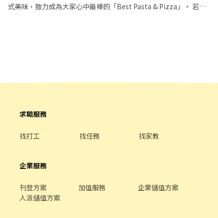
式美味，致力成為大家心中最棒的「Best Pasta & Pizza」。 若您
有兼職打工的計畫，喜歡充滿活力的工作環境，並期望享有多種福
利，可優先選擇我們。 ✅工作內容 1. 一般點餐，送餐，收桌服務工
作 2. 內、外場聯繫及顧客諮詢服務 3. 店內環境、座位區清潔整理 4.
收銀結帳，開店前準備及閉店整理作業 5. 完成主管交付工作 ✅工作
時段 晚班：18:00~22:00或22:30 ※彈性排班可討論喔。週六與週日
正常工時出勤每小時再加5圓，國定假日除外。 ✅工作時段說明：依
店鋪營運需求排班；兼職人員每月可配合排班時數須達60小時以
上。 ✅提供免費溫馨員工餐點、交通便利通勤上班很方便。 ✅歡迎
無餐飲工作經驗、對餐飲業有熱忱的您，加入三澧餐飲集團。 -----
---------------------------------------------------------------------
求職服務
『加入三澧 成為家人』共同創造無限可能。 1998年於台灣成立-日
商三澧餐飲集團 HUMAX ASIA，屬於日本Wondertable餐飲集團在
找打工
找任務
找家教
台分公司。 深耕台灣多年的日本與義大利美食連鎖品牌，旗下六大
連鎖餐飲品牌包含， ★義式料理餐廳：BELLINI CAFFÈ、BELLINI
Pasta Pasta、MOLINO手工義大利麵 ★日式鍋物餐廳：Mo-Mo-
企業服務
Paradise壽喜燒 ★日式天婦羅專門店：天吉屋、吉天麩羅 全台直營
店鋪皆位於各大百貨商場，並持續穩定發展中。 -------------------
刊登方案
加值服務
企業儲值方案
------------------------------------------------------- 【應徵須
人派儲值方案
知】 ①詳閱工作內容後，請審慎提出應徵申請。 ②履歷初審合適
者，將邀請實體面談，初審資格不符者則不另行通知。 ③錄取的實