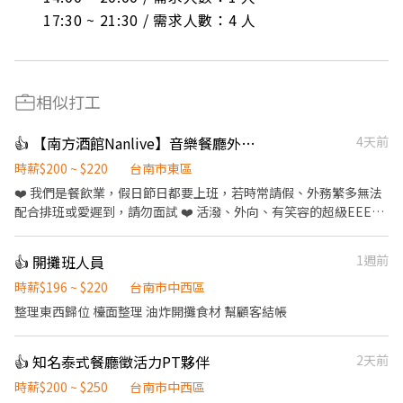
17:30 ~ 21:30 / 需求人數：4 人
相似打工
👍 【南方酒館Nanlive】音樂餐廳外場送餐人員｜超高獎金制度
4天前
時薪$200 ~ $220
台南市東區
❤️ 我們是餐飲業，假日節日都要上班，若時常請假、外務繁多無法
配合排班或愛遲到，請勿面試 ❤️ 活潑、外向、有笑容的超級EEEE
人 ❤️ 自備「精緻」完整履歷表加分 ❤️ 有機車駕照 【基本工作】 ．
負責為顧客帶位、安排座位、倒水、上菜。 ．將菜單遞給顧客、解
👍 開攤班人員
1週前
決顧客提出之疑問，並給予餐點上的建議。 ．後續將顧客點餐訊息
通知廚房做餐。 ．於顧客用餐完畢後，負責收拾碗盤與清理環境。
時薪$196 ~ $220
台南市中西區
【未來你可以學到】 ．舞台演出者的配線處理 ．音控台與燈控台的
整理東西歸位 檯面整理 油炸開攤食材 幫顧客結帳
基本操作 ．基本調酒製作 【福利】 ·基本勞保 ·員工聚會，跑
KTV、別家酒吧參訪、打球等 ·團積達標獎金抽成 ·個人獎金抽成
👍 知名泰式餐廳徵活力PT夥伴
2天前
（本店有人最高一個月拿了1w獎金） （會調酒佳）
時薪$200 ~ $250
台南市中西區