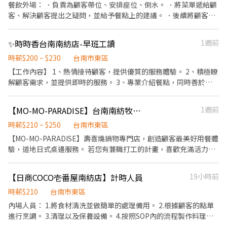
餐飲外場： ．負責為顧客帶位、安排座位、倒水。 ．將菜單遞給顧
客、解決顧客提出之疑問，並給予餐點上的建議。 ．後續將顧客點
餐訊息通知廚房做餐，或可進行簡易餐飲之料理，如：烤土司或調
配飲料等。 ．於顧客用餐完畢後，負責收拾碗盤與清理環境。 ．並
✨時時香台南南紡店-早班工讀
1週前
負責結帳、收銀等工作。 餐飲內場： ．擔任廚師的助手，處理烹飪
前與烹飪中之準備工作與其他餐廳相關事務。 ．負責洗、剝、削、
時薪$200 ~ $230
台南市東區
切各種食材。 ．負責清理工作環境、設備和餐具。 ．準備不同餐點
【工作內容】 1、熱情接待顧客，提供優質的服務體驗。 2、積極瞭
所需要的食材。 ．協助測量食材的容量與重量。 ．負責擺盤、打包
解顧客需求，並提供即時的服務。 3、專業介紹餐點，同時善於銷
外帶服務。
售，提升餐廳業績。 瓦城期待與您一同開啟一段戰友般的夥伴關
係，攜手和團隊邁向共同目標。 在瓦城，我們非常重視團隊的合作
【MO-MO-PARADISE】台南南紡牧場-內場兼職(早班,中班,晚班)C17
1週前
精神，同時也注重每位員工的個人成長。我們相信，透過您的努
力，可以共同創造美好的用餐體驗，讓客人因為瓦城而感到開心且
時薪$210 ~ $250
台南市東區
舒適。 我們致力於提供紮實的教育訓練，讓每位夥伴都能深入了解
【MO-MO-PARADISE】壽喜燒鍋物專門店，創造顧客最美好用餐體
服務的重要性，並在工作中得到實踐與成長的機會。 不論您是否擁
驗，道地日式桌邊服務。 若您有兼職打工的計畫，喜歡充滿活力的
有餐飲產業的經驗，我們都歡迎您的加入。如果您正尋求新的挑戰
工作環境，並期望享有多種福利，可優先選擇我們。 ✅工作內容 1.
和可能性，瓦城將會是您理想的選擇。期待與您相遇，一同成就更
負責食材準備、各項餐點製作 2. 協助進貨清點、歸位及後續處理 3.
【日商COCO壱番屋南紡店】計時人員
19小時前
好的自己和瓦城！
開店前準備及閉店整理作業 4. 洗滌與環境清潔 5. 完成主管交付工作
✅工作時段 早班：09:00~18:00或19:00 中班：11:00~20:00 晚班：
時薪$210
台南市東區
18:30~22:30 (排班區間另安排休息時間，週六、週日有一天可排班
內場人員： 1.將食材清洗並做簡單的處理備用。 2.根據顧客的點單
者尤佳。) ※彈性排班可討論喔。週六與週日正常工時出勤每小時再
進行烹調。 3.清理以及保養設備。 4.按照SOP內的流程製作料理。
加5圓，國定假日除外。 ✅薪資： 時薪210元~250元。(實際任用薪
5.協助店主管執行店務。 外場人員： 1.具服務熱忱，親切笑容。 2.