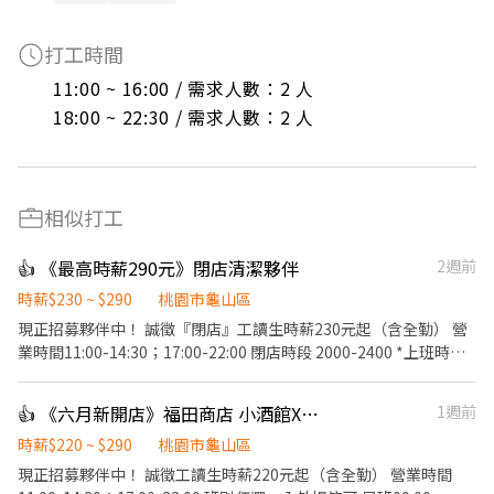
打工時間
11:00 ~ 16:00 / 需求人數：2 人

18:00 ~ 22:30 / 需求人數：2 人
相似打工
👍 《最高時薪290元》閉店清潔夥伴
2週前
時薪$230 ~ $290
桃園市龜山區
現正招募夥伴中！ 誠徵『閉店』工讀生時薪230元起（含全勤） 營
業時間11:00-14:30；17:00-22:00 閉店時段 2000-2400 *上班時間
會依實際營運需求調整* 【福田商店 核心價值】 秉持著「福是人
情，笑是招牌，酒是陪伴」的精神，成為最有人情味的居酒屋。
👍 《六月新開店》福田商店 小酒館X食堂 計時夥伴
1週前
【基本保障與其他福利】 ①勞保、健保、勞退提撥6%、僱主意外
責任險 ②正式夥伴年終獎金與三節獎金、禮品 ③正式薪夥伴年假10
時薪$220 ~ $290
桃園市龜山區
天起 （優於勞基法，依當年度在職比例發放) ④完整的教育訓練 ⑤
現正招募夥伴中！ 誠徵工讀生時薪220元起（含全勤） 營業時間
每日員工供膳 ⑥不定期店鋪聚會、聚餐 【工作內容】環境整理/其