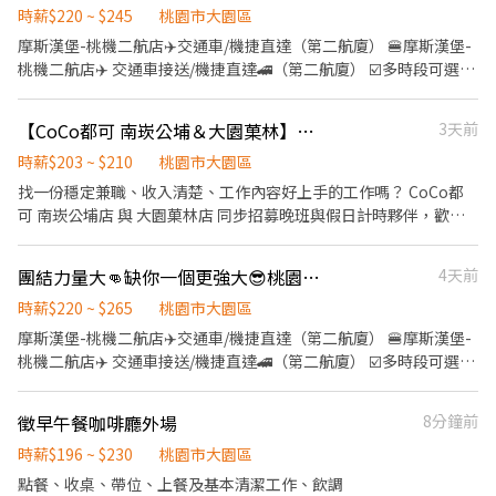
【@317tpzqd】明熙-Blue專員 加入後請留下您的姓名+電話+職缺
時薪$220 ~ $245
桃園市大園區
截圖 以便專員快速替你登記報班🙏 1對1專人為您服務😁 真心不騙
摩斯漢堡-桃機二航店✈️交通車/機捷直達（第二航廈） 🍔摩斯漢堡-
⭕️免費諮詢 ❌無收取仲介費
桃機二航店✈️ 交通車接送/機捷直達🚄（第二航廈） ☑️多時段可選擇
下課打工⭕️ 兼職打工⭕️ 二度就業⭕️ 👨🏻‍🍳工作內容 🎯製作美味漢
堡、調製飲料咖啡 🎯親切服務顧客、提供溫暖友善服務 🎯打造明亮
【CoCo都可 南崁公埔＆大園菓林】晚班＆假日計時夥伴聯合招募新手可學｜需駕照
3天前
整潔的用餐空間 ✔ 喜歡與人互動 ✔ 有責任感、笑容滿分 ✔ 願意一
起學習成長 👍友善環境 👍彈性排班 👍完善訓練 👍員工餐優惠 📍 歡
時薪$203 ~ $210
桃園市大園區
迎加入 MOS Burger 桃機二航店
找一份穩定兼職、收入清楚、工作內容好上手的工作嗎？ CoCo都
可 南崁公埔店 與 大園菓林店 同步招募晚班與假日計時夥伴，歡迎
想長期配合、做事細心的你加入！ 開放職缺 晚班計時人員 假日計時
人員 工作內容 飲料製作與出餐 點餐、收銀與顧客服務 店內環境清
團結力量大👊缺你一個更強大😎桃園機場第二航廈✈️摩斯漢堡🍔
4天前
潔與整理 食材備料、補貨協助 配合門市日常營運 應徵條件 需持有
有效駕照（機車或汽車皆可） 可配合晚班或假日班表（依門市安
時薪$220 ~ $265
桃園市大園區
排） 態度積極、細心負責、具備服務熱忱 以長期配合者為主 無經驗
摩斯漢堡-桃機二航店✈️交通車/機捷直達（第二航廈） 🍔摩斯漢堡-
可，新手到職即教學 薪資待遇 起薪 203 元／小時 依表現與配合度
桃機二航店✈️ 交通車接送/機捷直達🚄（第二航廈） ☑️多時段可選擇
調整 依法提供勞健保 工作地點（兩間門市皆可） 南崁公埔店：桃園
下課打工⭕️ 兼職打工⭕️ 二度就業⭕️ 👨🏻‍🍳工作內容 🎯製作美味漢
市蘆竹區內厝里南山路二段 195 號 1 樓 大園菓林店：桃園市大園區
堡、調製飲料咖啡 🎯親切服務顧客、提供溫暖友善服務 🎯打造明亮
徵早午餐咖啡廳外場
8分鐘前
菓林路 50 號 應徵方式 直接透過小雞上工投遞應徵 或攜帶身分證件
整潔的用餐空間 ✔ 喜歡與人互動 ✔ 有責任感、笑容滿分 ✔ 願意一
及駕照至任一門市洽詢 收到通知後盡速安排面試 提醒：本職缺以長
起學習成長 👍友善環境 👍彈性排班 👍完善訓練 👍員工餐優惠 📍 歡
時薪$196 ~ $230
桃園市大園區
期配合者優先，不接受短期打工，感謝配合。
迎加入 MOS Burger 桃機二航店
點餐、收桌、帶位、上餐及基本清潔工作、飲調