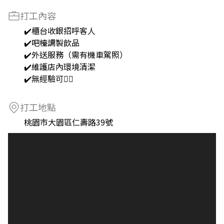
打工內容
✔️櫃台收銀招呼客人
✔️吧檯調製飲品
✔️外送服務（需有機車駕照）
✔️維護店內環境清潔
✔️無經驗可👌🏻
打工地點
桃園市大園區仁壽路39號