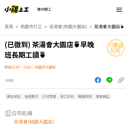
隨你開工
首頁
桃園市打工
茶湯會(桃園大園店)
茶湯會大園店🍵早晚
班長期工讀🍵
時薪$196 ~ $200
/
桃園市大園區
1月前
彈性排班
免經驗可
公司聚餐
員工折扣
團體保險
畢業轉正
公司名稱
茶湯會(桃園大園店)