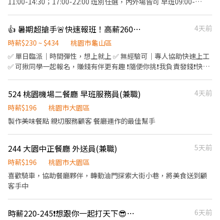
11:00-14:30；17:00-22:00 班別任選，內外場皆可 早班09:00-
他主管交辦事項
16:00（2名） 晚班17:00-23:30（3名） *上班時間會依實際營運需
求調整* 【福田商店 核心價值】 秉持著「福是人情，笑是招牌，酒
👍 暑期超搶手🚨快速報班！高薪260🔥日領現賺💸多時段任選！
4天前
是陪伴」的精神，成為最有人情味的居酒屋。 【基本保障與其他福
利】 ①勞保、健保、勞退提撥6%、僱主意外責任險 ②正式夥伴年
時薪$230 ~ $434
桃園市龜山區
終獎金與三節獎金、禮品 ③正式薪夥伴年假10天起 （優於勞基法，
✅ 單日臨派｜時間彈性，想上就上 ✅ 無經驗可｜專人協助快速上工
依當年度在職比例發放) ④完整的教育訓練 ⑤每日員工供膳 ⑥不定
✅ 可揪同學一起報名，賺錢有伴更有趣 ❗️隨便你挑❗️我負責發錢❗️快找
期店鋪聚會、聚餐 【工作內容】 《外場》 門口接待/點餐結帳/菜單
同學一起來⚡ ❤️多時段讓你選❤️ ------------------------------------
介紹/上菜介紹/環境整理/其他主管交辦事項 《內場》 餐點事前備
------ 龜山 🕒 上班時段 (休息時間不記薪) 💸時薪260💸專區 晚短班:
524 桃園機場二餐廳 早班服務員(兼職)
4天前
料/餐點擺盤、出餐/食安衛生管理/店鋪庫存管理/熟記內場各餐點製
17:30－22:30 夜班: 00:00－08:00 夜11班:23:00－08:00 晚9班：
作流程/其他主管交辦事項
21:00－06:00 ~~~~~~~~~~~~~~~~~~~~~~~~~~~~~~ 💸時薪230💸
時薪$196
桃園市大園區
專區 早9班：09:00 － 18:00 早8班：08:00 －17:00 午13班：13:00
製作美味餐點 親切服務顧客 餐廳運作的最佳幫手
－20:00 午14班：14:00－23:00 工作內容: 簡單分貨＋包裹整理 工作
地點： 📍地址: 桃園市龜山區頂湖二街
244 大園中正餐廳 外送員(兼職)
5天前
━━━━━━━━━━━━━━━━━━━━━ ⚡酷財神系列⚡單日
津貼加碼250~600💸 🕒 上班時段 ▪ 早班：08:00 - 17:00｜時薪
時薪$196
桃園市大園區
$210 ▪ 晚班：18:00 - 03:00｜時薪 $240 地址: 桃1📍桃園市大園區
喜歡騎車，協助餐廳夥伴，轉動油門探索大街小巷，將美食送到顧
建國路 桃3📍桃園市大園區中山南路 桃4📍桃園市觀音區玉林路一段
客手中
桃5📍桃園市觀音區寶倉街 桃6📍桃園市大園區航翔路 RC8📍桃園市
楊梅區環東路 桃9📍桃園市大園區建國路 桃17📍桃園市大園區開和
路 ━━━━━━━━━━━━━━━━━━━━━ ❤️𝑳𝒊𝒏𝒆 𝑰𝑫：
時薪220-245❗️想跟你一起打天下😎桃園機場第二航廈✈️摩斯漢堡🍔
6天前