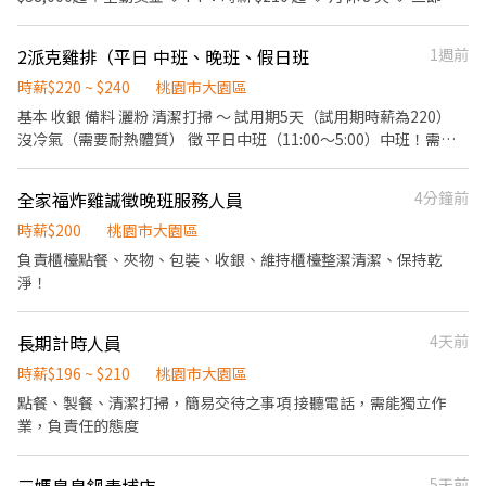
金 🔹 工作環境單純，同事好相處 餐飲工作雖然辛苦，但只要願意學
習、有責任感，我們都非常歡迎。 有興趣的朋友請私訊或來電詢
2派克雞排（平日 中班、晚班、假日班
1週前
問，再多幫幫忙分享、介紹🙏 謝謝大家 ❤️
時薪$220 ~ $240
桃園市大園區
基本 收銀 備料 灑粉 清潔打掃 ～ 試用期5天（試用期時薪為220）
沒冷氣（需要耐熱體質） 徵 平日中班（11:00～5:00）中班！需要
騎車外送時薪240 徵 平日晚班（下午5:00～9:00）晚班時薪220 徵
假日班（下午2:00～9:00）只有星期日一天！時薪230 三節獎金 出
全家福炸雞誠徵晚班服務人員
4分鐘前
勤獎金 生日獎金 （需到職日當天開始算～滿1個月才有三節及生日
獎金哦！）
時薪$200
桃園市大園區
負責櫃檯點餐、夾物、包裝、收銀、維持櫃檯整潔清潔、保持乾
淨！
長期計時人員
4天前
時薪$196 ~ $210
桃園市大園區
點餐、製餐、清潔打掃，簡易交待之事項 接聽電話，需能獨立作
業，負責任的態度
5天前