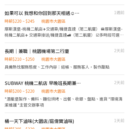
如果可以 我想和你回到那天相遇☺️桃園機場第二航廈✈️摩斯漢堡🍔
1週前
時薪$220 ~ $245
桃園市大園區
摩斯漢堡-桃機二航店✈️交通車/機捷直達（第二航廈） 🍔摩斯漢堡-
桃機二航店✈️ 交通車接送/機捷直達🚄（第二航廈） ☑️多時段可選擇
下課打工⭕️ 兼職打工⭕️ 二度就業⭕️ 👨🏻‍🍳工作內容 🎯製作美味漢
堡、調製飲料咖啡 🎯親切服務顧客、提供溫暖友善服務 🎯打造明亮
長期｜兼職｜桃園機場第二行廈
2天前
整潔的用餐空間 ✔ 喜歡與人互動 ✔ 有責任感、笑容滿分 ✔ 願意一
起學習成長 👍友善環境 👍彈性排班 👍完善訓練 👍員工餐優惠 📍 歡
時薪$210 ~ $250
桃園市大園區
迎加入 MOS Burger 桃機二航店
具備熱忱服務態度、工作內容：結帳、服務客人，製作甜點
SUBWAY 桃機二航店 早晚班長期兼職（無經驗可）- 9月中開幕
2天前
時薪$200 ~ $220
桃園市大園區
*潛艇堡製作、備料、麵包烘烤、出餐、收銀、盤點、進貨 *環境清
潔維護 *主管交辦事項
桶一天下滷味(大園店/庭偉寶滷味)
1天前