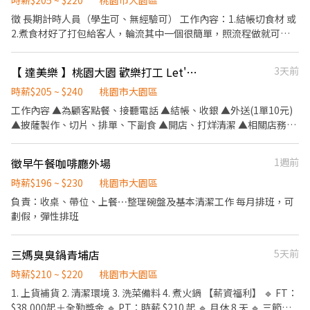
時薪$205 ~ $220
桃園市大園區
徵 長期計時人員（學生可、無經驗可） 工作內容：1.結帳切食材 或
2.煮食材好了打包給客人，輪流其中一個很簡單，照流程做就可
以。 上班時間：17:00～22:00 22:00後想多賺可以加班做。 每月按
照工作表現會有額外獎金， 學會工作內容熟悉後會再調薪水。 休假
【 達美樂 】桃園大園 歡樂打工 Let's Go
3天前
方式彈性： 除了固定店休外，其他有想休的日子也可以提前安排自
時薪$205 ~ $240
己休假。 如履歷條件合適，將於二日內聯絡通知。
桃園市大園區
工作內容 ▲為顧客點餐、接聽電話 ▲結帳、收銀 ▲外送(1單10元)
▲披薩製作、切片、排單、下副食 ▲開店、打烊清潔 ▲相關店務工
作執行 ▲晉升主任(報表、盤點、獨立值班) 入職資格 ★需具備重型
機車駕照(51cc以上) ★對顧客服務、門市管理有興趣者 ★配合度好
徵早午餐咖啡廳外場
1週前
★積極度高 ★肯學習、有責任心 ★可配合支援其他門市 ★歡迎二度
就業、具有居留證/工作證的外籍生 公司福利 ◎時薪205起、外送獎
時薪$196 ~ $230
桃園市大園區
金一筆10元 ◎彈性排班(週排班制) ◎完善醫療保險 ◎勞健保、退休
負責：收桌、帶位、上餐⋯整理碗盤及基本清潔工作 每月排班，可
金提撥、員工團保(公司付費)、任職滿一年提供年度體檢 ◎規劃各
劃假，彈性排班
職級完善訓練 ●另徵樂天球場販賣工讀生（配合樂天主場賽事）
三媽臭臭鍋青埔店
5天前
時薪$210 ~ $220
桃園市大園區
1. 上貨補貨 2. 清潔環境 3. 洗菜備料 4. 煮火鍋 【薪資福利】 🔹 FT：
$38,000起＋全勤獎金 🔹 PT：時薪 $210 起 🔹 月休 8 天 🔹 三節獎