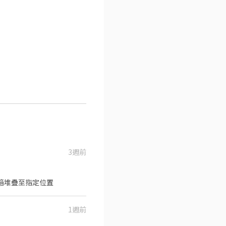
3週前
流箱堆疊至指定位置
1週前