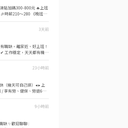
時薪210～280 《晚班》
/假日班 《上班地點》大園區建國
️職缺(二) 🔥月近75K
3天前
報到✔️ 想加班就加班 加班多=
00-0:00時薪275 ⏰《大
天、週休六日 可以自己選擇 《上班
---------- 任何時段都有職缺！任
錢真的別猶豫】 點擊下方加入好友 馬上幫
阿翰 📩 立即私訊+1 🚀 名額有限!!
23小時前
▸ 月排休（幾天可自己排）◂ ▸ 上
場 / 享有勞、健保、勞退6％◂
一路(中壢工業區) ✅ 薪資說
9小時前
7(含加班) ⭕夜班
45★07:30～16:15★08:00～
0-22:45★14:30-
徵職缺 ✨歡迎聊聊 :