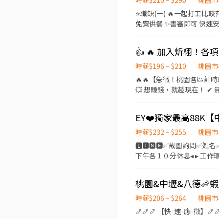
時薪$210 ~ $290
桃園市
⭐️職缺(一) 🔥一起打工比較有伴✨ ✔️無經驗可✔️朋友一起✔️日領全薪 🔥可日領全薪 免手續費 🔥不定期津貼加碼300-800元 🔥上班
免費供餐 ✨書審即可 快速安排
18:00-03:00 🎉時薪
路/大園區開和路/大園區中山南路/觀音區寶倉街
👍 🔥 加入炘栩！
🔥🌟書審即可.馬上上班 🌟
錢多多 喜歡加班趕緊報名👍 
時薪$196 ~ $210
桃園市
夜》0:00-09:00時薪28
🔥🔥【急徵！桃園各區計時理貨人員】🔥🔥 💸 時薪最高 $210！ 💰 196～21
地點》大園區建國路/觀音寶倉街/楊梅區梅
💥 想賺錢，就趁現在！ ✔ 無經驗可，專人教學 ✔ 可長期／可兼職 ✔ 學生、二度就業、待業中都歡迎 ✔ 工作穩定，天天都有機會
何時段都有職缺！ -----------
排班 📦【工作內容】 ✅ 理貨 ✅ 貨物分類 ✅ 商品整理 ✅ 出貨作業 🕒【上班時間】 🌆 中班｜16:00 ～ 貨量結束 🌙 夜班｜00:30 ～
你安排工作👇 ᴸᴵᴺᴱ ᴵᴰ ➞ @03
貨量結束 💯 想找一份穩定又好賺的工作嗎？ 💯 不用經驗，只要肯做，就有機會穩定安排班別！ 📲 立即加入官方賴：@XINXU 📩
先搶先贏!!
私訊留下： ✔ 姓名 ✔ 電話 ✔ 想工作地區 ⚡ 專人快速回覆，符合資格即可安排上班！
找你，現在就加入炘栩團隊
時薪$232 ~ $255
桃園市
🅻🅸🅽🅴✅截圖詢問✅姓名✅電
下午各１０分休息◂ ▸ 工作環
▸三節禮金或禮品(到職滿三個月享有)◂ 【 職缺介紹 】 ✅ 工作產品 : 知名超商的食品加工/便當
容 : 食品製作烹調、料理、
明 : ⭕日班 220~232/H $
255/H$44,880(含津貼)-$8
時薪$206 ~ $264
桃園市
16:45★08:30～17:15 ✅ 中班
🍤🍤🍤 【快-速-應-徵】🍤
23:15★15:00-23:45★15:3