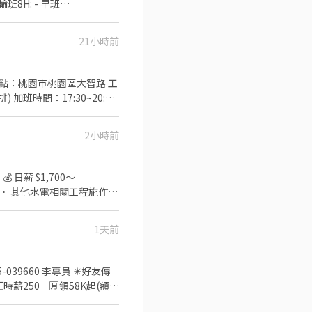
8:45★24:30~09:15★01:00~09:45★01:30~10:15★02:00~10:45★02:30~
22:45、16:15~22:45 午班時
21小時前
~00:00 (上班約6~8小時) 夜班
每週約排班2-4天（含六或日可配合1
3913172 找嘉嘉
貨，後面工時會支援鄰近有人
2小時前
市缺額不同 ,故各班缺額名額
域 中壢青商 - 智取店 桃園
1天前
桃園市中壢區永裕路153號1樓
-------
中壢區健行路218號1樓 中壢龍岡 -
 - 智取店 桃園市中壢區中北
 - 智取店 桃園市中壢區林森