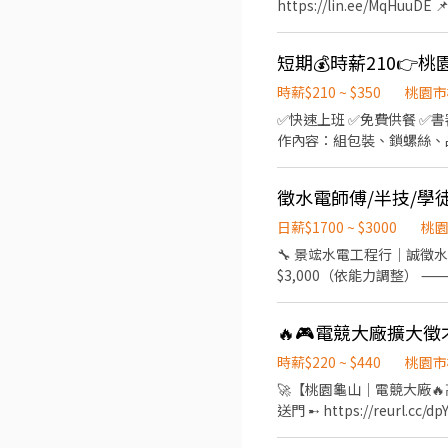
https://lin.ee/MqHuuDE 📌➡ 職務介紹 ⬅書審 即
★21:00~05:45★21:30~06:
11:00~19:30、晚班14:15~2
(每半小時為一個班別)
薪 - 15:00~19:00 ⭐️智取店 ↓(工作時段不同) : 早班時薪 - 07:00~12:00、07:30
短期💰時薪210👉
17:30~21:30、18:00~22:
時薪 - 23:30~03:30 
時薪$210 ~ $350
桃園市
天） ✨【薪資待遇】： (津貼給予時間依蝦皮公告準) ➡️全月輪班人員$30,000起 💖 有人店時薪兼職： $206~211/H (含桃園.中壢
✅快速上班 ✅免費供餐 ✅書審免二面 ✅機車停車場 ⚠️ 即日起 工期約一
區域津貼+15 圓 / 八德區域津貼+10 ) ⚡智取店時薪兼職：$214-224/H(含8交通津貼 +桃園.中壢 區域津貼+20 / 八德區域津貼+10 )
作內容：組包裝、鎖螺絲、品檢 工作時間：08:00~17:00 用餐時間：12:00-12:40 (間休時間依產線安排) 加班時間：
（晚班另加晚班津貼+20 夜班津貼+40） ➡️工作內容： 【提供完整線上教育課程及店
收寄、理貨進貨、補貨搬運、盤點、貨款結帳 >維持門市作業區環境、清潔維
無人商店~故每日工作搭配
徵水電師傅/半技/學
店門市 ⭕休假福利：依門市月
日薪$1700 ~ $3000
桃
不一請在洽詢) ➡️ 中壢福州店 桃園市中壢區福州路158號1樓 中壢三光店 桃園市中壢區三光路9號1樓 中壢民族店 桃園市
🔧 景竤水電工程行｜誠徵水電技術人員 🔧 📍 工作區域：新竹以北 🚐 公司集合
族路五段88號1樓 中壢成章店 桃園市中壢區成章一街170號1樓 中壢復華店 桃園市中壢區復華11街56號1樓 中壢福州二
$3,000（依能力調整） ⸻ 📌 工作內容 • 裝潢場水電工程 • 翻修場水電施工 • 配管、配線工程 • 其他水電相關工程施作
中壢區福州一街246號1樓 中壢莊敬店 桃園市中壢區莊敬路838巷1號1樓 中壢公園店 桃園市
案場以新竹以北為主，原則上公司集合後統一開公司車出發
勇店 桃園市中壢區松勇路198號1樓 ✨智取店:(可固定早班或固定晚班自選)(需自有機車🛵哦) 需可支援單日跑點、門市支援(需有
習、肯做事、負責任 • 能配合團隊施工 ⸻ 🎉 公司福利 • 不定期聚餐 • 公司提供礦泉水 • 年資滿一年享有年終獎金 ⸻
交通工具)：一天跑點約2-4家
🔥🎮電競大廠擴大徵才
💪 薪資依能力調整，肯
市中壢區青商路63號1樓 中
中壢高鐵北 - 智取店 桃園市中壢區高
時薪$220 ~ $440
桃園市
-------------------
🚀【桃園龜山｜電競大廠🔥高薪招募中】🚀 ☀️☀️
智取店 桃園市中壢區龍岡路二
送門 ➸ https://reurl.cc/dpYlm6 ✴️✔️留言姓名
路二段77號1樓 中壢利民 - 智取店 桃園市中壢區利民路37號1樓 中壢天祥 - 智取店 桃園市中壢區天祥三街9
滿) 🏆 上市櫃電子大廠｜訂單穩定｜快速安排上班 🌟【超強福利】🌟 🔸 💵 可日
店 桃園市中壢區中北路二段4