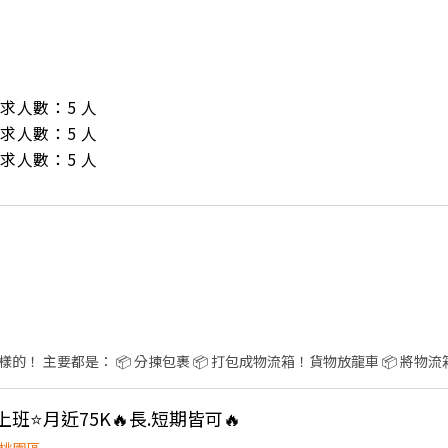
/ 需求人數：5 人

/ 需求人數：5 人

/ 需求人數：5 人
的！ 主要都是： 📦 分揀包裹 📦 打包成物流箱！貨物放龍車 📦 將物
上班⭐️月近75K🔥長.短期皆可🔥