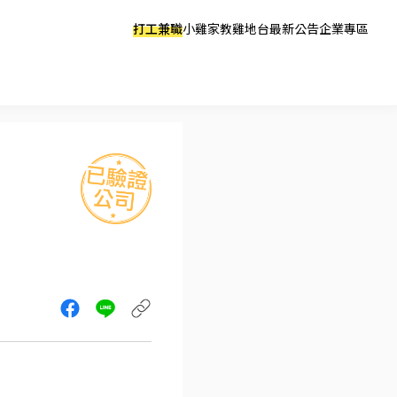
打工兼職
小雞家教
雞地台
最新公告
企業專區