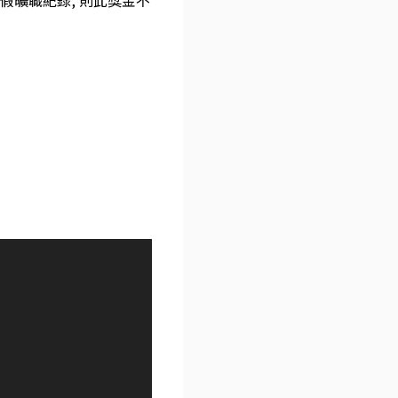
假曠職紀錄, 則此獎金不