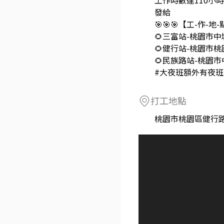
工作時數達110小
發給
🎯🎯🎯【工-作-地-
🌻三富站-桃園市
🌻健行站-桃園市
🌻民族路站-桃園
#大夜班額外有夜
打工地點
桃園市桃園區健行路