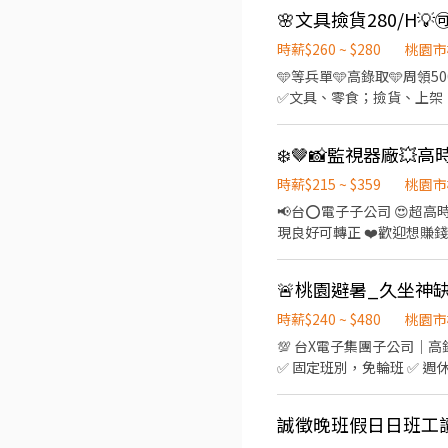
穿無塵衣 🔸 🍱 免費供餐 🔸 ✅ 高錄取率 🔸 
🌸文具撿貨280/H💡
路116號1樓 中壢興和 - 智取店 桃園市中壢區興和路240號1樓 ---------
／包裝 📆 休假制度｜周休二日 🍽️ 用餐制度｜
取店 (多店區域) 中壢中美 
20:30－05:30 💎 薪資待遇（含津貼／加班） 💸 日班：時薪220元｜平日配合加班 🈷️領51K起 💸 夜班：時薪250元｜平日配合加
時薪$260 ~ $280
桃園市
樓 中壢南園 - 智取店 桃
班 🈷️領58K起 📢 報到流程超簡單 📝 報到當天上午先進行 1.5 小時教育訓練 🏠 訓練結束即可返家休息 🌙 晚上再依班別正式報到
🩵等兵單🩵高錄取🩵周領5000🩵隔天下夜🩵汽機免費
樓) 中壢光明 - 智取店 桃
上班！ ☀️☀️名額有限｜趕快卡位☀️☀️ ✴️加賴ID詢問回覆快➸0965-039660 李專員 ✴️好友傳送門 ➸ https://reurl.cc/dpYlm6 ✴️✔️
✅文具、零食；撿貨、上架、貼標(工作簡單) 🌷日班 08:00~17:00➜260/H 🌻夜班 16:00-01
市中壢區新生路327號1樓 
留言姓名+電話+出生年月日
【4H兼職】 ▶️▶️早半班10:00~14:00➜260/H ▶️▶️夜半班20:00~24:00
中壢中央西 - 智取店 桃園
訂便當，也可外出用餐 ✅彈性加班，不加班也可 ----------------快速報名------------------ ❤️歡迎私訊詢問應徵請幫我截圖❤️
桃園市中壢區慈惠三街39號1
➕https://lin.ee/GXN94Tz
1樓 ----------------------------------------------------- D.➡️中壢後寮 - 智取店(多店區域) 中壢後寮 - 智取店 桃園市中壢區後寮
時薪$215 ~ $359
桃園市
一路323號1樓 中壢至善 -
龍和 - 智取店 桃園市中壢區
📢台⭕電子子公司 😍超高時
區龍岡路三段237號1樓 中
現良好可轉正 ❤️歡迎想賺錢
中壢富台 - 智取店 桃園市中壢區中山
- ✨ 休假制度：週休二日/六需配
-------------------
日班受訓1-2週） ✅日班徵：生產
1樓 中壢內壢 - 智取店 桃
班) 🌙夜班💰240(含津貼)
中壢區文化路325號1樓 中壢
理團膳$70/餐， 加班晚餐免費 
時薪$240 ~ $480
桃園市
壢忠章 - 智取店 桃園市中壢區忠孝路351號1
傳送門 https://reurl
💯 台X電子集團子公司｜高錄取率｜日領O
------------------
✅ 固定班別，免輪班 ✅ 週休
智取店 桃園市中壢區榮安一街
保障 ✅ 免費機車停車位 ✅ 高錄取率，有人教 ━━━━━━━━━━━━━━ 📍 工
區莊敬路122號1樓 中壢仁三 - 智取店 桃園市中壢區仁德三街17號1樓 中壢榮民二 - 智取店 
視器組裝 ✔️ 測試 ✔️ 包裝 📅 休假制度 ✔️ 週休二日（見紅休） ━━━━━━━━━━━━━━ 💰 薪資待遇（含津貼／加班） ☀️
新中 - 智取店 桃園市中壢區新中北路二段215號1樓 中壢永福 - 智取店 桃園市中壢區永福路985號1樓 中壢陸光 - 智取店 桃園市中
誠徵晚班假日日班工
日班｜08:20－17:30 💵 時薪 210元 📈 月 領約 $36,96
壢區環中東路32號1樓 中壢環中東 - 智取店 桃園市中壢區環中東路173號與175號1樓 -----------