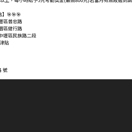
時以上，每小時給予5元考勤獎金(最高800元)若當月有無故遲到請
點】🎯🎯🎯
中壢區普忠路
桃園區健行路
市中壢區民族路二段
班津貼
 號