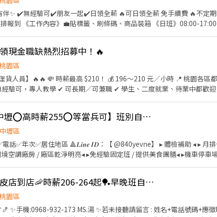
桃園區
報到 《工作內容》💼貼標籤、刷條碼、商品裝箱 《日班》08:00-17:00 
240～320 👉🏻有堆高機證照每個小時+20元 《休假》排休8-10天/週休二日
 ----------------------------------------------------------- ⭐
各項領現金職缺熱烈招募中！🔥
 最好賺.最高薪的工作來囉👏 🌟不定期津貼300-1000元🌟 書審即可.快速
《工作內容》撿貨、理貨 ⏰《早班》09:00-18:00時薪245 ⏰《晚班》15:
桃園區
5 ⏰《晚八》20:00-0:00 時薪265🚀兼職推薦🚀 《休假方式》排休8-10
0 元／小時 📍 桃園各區都有職缺，離家近、好上班！
獅路 -------------------------------------------------
------------------------------------------------ 🚀【想賺
1iqayt (點網址即可加入) https://lin.ee/TdGj1r1 ☎️➞0968-575-695 
EY❤️獨家最高88K【中壢⭕高時薪255⭕等當兵可】班別自選.門市書審.週週領薪
 🚨 名額有限，額滿即停止招募！ 別等工作
，一起賺錢！
中壢區
話✅年次✅居住地區 🔺𝑳𝒊𝒏𝒆 𝑰𝑫：【 @840yevne】 ▸ 體檢補助 ◂ 
境空調廠房 / 廠區乾淨明亮◂ ▸免經驗固定班 / 提供美食團膳◂ ▸機車停車
/御飯糰/涼麵/沙拉/三明治 ✅ 工作內
配料加工、包裝、前置(洗食材)、調理(料理食材) ✅ 廠區地址 : 中壢區自強
桃園&中壢&八德🦐蝦皮店到店🦐時薪206-264起🏓早晚班自選🦐教育訓練有薪UR
40,832(含津貼)-$82,697(含加班) ⭕中班 232/H$40,832(含津貼)-$82,69
8,669(含加班) ✅ 日班時段 : ★06:00～14:45★06:30～15:15★07:00～15:
桃園區
時段 : ★12:00-20:45★12:30-21:15★13:00-21:45★13:30-22:15★14:0
🍤🍤 ✨手機:0968-932-173 MS.湯 ✨若未接聽請留言 : 姓名+電話號碼+應
0-00:15★16:00-00:45 ✅ 夜班時段 :