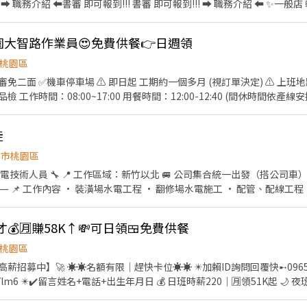
可報到!!! 書審 即可報到!!! ➡ 職務介紹 ⬅ ✨一般店 輪班8H: - 早班
15★22:00~06:45★22:30~07:15★23:00~07:45★23:30~08:15★24:00~0
2:45 (需輪班) 早班時薪 - 11:00~15:00、11:00~17:30 晚班時薪 - 18:45~
~12:30、08:00~13:00、08:30~13:30 晚班時薪 -
桃園大智路作業員😍免費供餐👉日週領
00、18:30~22:30、18:30~23:30 全班時薪(雙頭班) - 07:00~13:30+17:30
(上班約2~4小時) 午班時薪 - 15:00~19:00 (固定早班或固定晚班自選) ⚠️
桃園區
個多月 (視訂單決定) ⚠️ 上班地點：桃園巿桃園區大智路 工
17:30~20:00
面教育實習指導皆有計算時薪】 >負責包裹
(最多3H) 薪資：時薪210元 休假：週休二日 截圖加綠色軟體ID：@300iqihe 找嘉嘉 電洽：097
護作業 >會需配合同區域其他門市支援 ⭕智取店為
這幾間門市上班 (需有交通工具哦) ＊第一小時會待在智取店門市上架分
徒
排班制 ⚠️每週約排班2-4天（含六或日可配合1天） 工作地點 :(每日門
園市桃園區
中壢區民
統一出發（搭公司車） 💰 日薪 $1,700～
店 桃園市
中壢區公園路二段133號1樓 中壢松
。 ⸻ ✅ 我們希望你 • 有水電相關經驗佳（學徒可） • 願意學
鄰近門市/跑點距離<10KM ⭕工作地點 : ✨ A➡️中壢青商 - 智取店 多店區
💰🈷️賺58K↑💸可日領🍱免費供餐
學肯做，收入成長看得到。 我們做的是長期穩定工作，不是打零工。
壢權永 - 智取店 桃園市中壢區民權路四段595號1樓 中壢永裕 - 智取店 
鐵北路二段36號1樓 中壢民權 - 智取店 桃園市中壢區民權路四段498號1樓 -----------
桃園區
--------------- B.➡️中壢健行 - 智取店(多店區域) 中壢健行 - 智取店 桃園市
名額有限｜趕快卡位☀️☀️ ✴️加賴ID詢問回覆快➸0965-039660 李專員 ✴️好友傳
段128號1樓 中壢長沙 - 智取店 桃園市中壢區長沙路136號1樓 中壢東昇
+電話+出生年月日 💰 日班時薪220｜🈷️領51K起 🌙 夜班時薪250｜🈷️領58K起(額
號1樓 中壢中北 - 智取
領1,400元 🔸 📅 周休二日 🔸 ❄️ 冷氣廠房 🔸 👕 免
02之1號1樓 中壢新興 - 智取店 桃園市中壢區新興路261號1樓 中壢林森