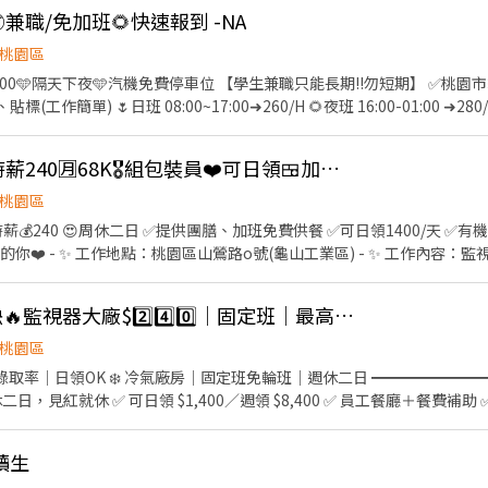
⏰ 中餐、晚餐各休息1小時 📍 工作地點｜龜山工業區 🛠️ 工作內容｜主機板組裝／測試
🉑兼職/免加班🌻快速報到 -NA
----------------------------------------- C.➡️中壢中美 - 智
免費供餐 ⏳ 工作型態｜需配合加班 🕗 工作時間 ☀️ 日班｜08:30－17:30 🌙 夜班｜
- 智取店 桃園市中壢區中美路一段53號1樓 中壢中園 - 智取店 桃園市中壢區
桃園區
園市中壢區南園二路23號1樓 中壢義民 - 智取店 桃園市中壢區義民路二段141
停車位 【學生兼職只能長期!!勿短期】 ✅桃園市龜山區文信路(華亞工業區)
園市中壢區三光路142號1樓 中壢興國 - 智取店 桃園市中壢區元化路二段80號
:00 ➜280/H --------------------------
中壢中山 - 智取店 桃園市中壢區中山路296號1樓 中壢幸福 - 智取店 桃園
➜280/H 【薪資包含出勤//績效獎金】 ✅排休8-9天 ✅公司
市中壢區中央西路二段207號1樓 中壢五族 - 智取店 桃園市中壢區五族二街85
樓 中壢忠福 - 智取店 桃園市中壢區南園二路387號1樓 中壢新明 - 智取
❄️🤎📸監視器廠💥高時薪240🈷️68K🎖️組包裝員❤️可日領🍱加班免費供餐
桃園區
 智取店 桃園市中壢區中山東路三段220號1樓 中壢龍昌 - 智取店 桃園市中壢
龍和一街225號1樓 中壢龍勇 - 智取店 桃園市中壢區龍勇路69號1樓 中壢
薪💰240 😍周休二日 ✅提供團膳、加班免費供餐 ✅可日領1400/天 ✅
壢龍泉 - 智取店 桃園市中壢區龍岡路三段166號1樓 中壢南亞 - 智取店 桃
的你❤️ - ✨ 工作地點：桃園區山鶯路o號(龜山工業區) - ✨ 工作內容
東路三段403號1樓 中壢仁慈 - 智取店 桃園市中壢區中山東路三段113號1樓 ---------
合加班 - ✨ 工作時間： ☀️日班：08:20-17:30(需配合加班) 🌙夜班：2
---------------- E. ➡️中壢復強 - 智取店 純智取 多店區域 中壢復強 - 智取
 ✅日+夜班徵：SMT測試 - ✨ 薪資待遇： ☀️日班💰210(含津貼)🈷️ 入約💰
🚨桃園避暑_久坐神缺🔥監視器大廠$2️⃣4️⃣0️⃣｜固定班｜最高領68K｜可日領💰
園市中壢區復華街77號1樓 中壢仁和 - 智取店 桃園市中壢區成章二街110號1
🈷️ 入約💰42240~💰68608 (含加班) - ✨ 休息時間：用餐50分鐘，上下午
忠孝 - 智取店 桃園市中壢區忠孝路565號1樓 中壢成功 - 智取店 桃園市中
- ⚡【報名方式】⚡ ╔═════ஓ๑♡๑ஓ ═════╗ 📱加賴+ [ job096
桃園區
樓 中壢亞爵 - 智取店 桃園市中壢區自強一路48號1樓 --------------------------------
.cc/3yr93M 加入後留言：姓名、電話、居住區域、職缺截圖 ☎️聯絡電話:0965-43
K ❄️ 冷氣廠房｜固定班免輪班｜週休二日 ━━━━━━━━━━━━━━ ❤️ 工作亮點
---- F. ➡️中壢榮安 - 智取店 純智取 多店區域 中壢榮安 - 智取店 桃園市中壢區榮
二日，見紅就休 ✅ 可日領 $1,400／週領 $8,400 ✅ 員工餐廳＋餐費補
167號1樓 中壢元智 - 智取店 桃園市中壢區興仁路二段67巷41號1樓 中
作地點 桃園市龜山區山鶯路 🛠️ 工作內容 ✔️ 監
桃園市中壢區榮民路27-1號1樓 中壢
讀生
0～$60,076 🌙 夜班｜20:20－05:30 💵 時薪 240元 📈 月 領約 $42,240～
---------------------------------