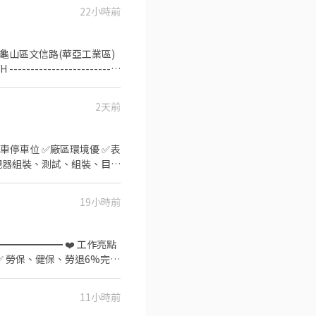
22小時前
中園路28之5號與28之6號1
號1樓(中壢區民權路274號1
1樓 中壢新生 - 智取店 桃園
市中壢區福州一街116號1樓
號1樓 中壢慈惠 - 智取店
店 桃園市中壢區中正路550號
2天前
區龍昌路246-1號1樓 中壢
龍岡二 - 智取店 桃園市中壢
有機車停車位 ✅廠區環境優 ✅表
園市中壢區龍昌路208號1樓
：監視器組裝、測試、組裝、目檢
--------
0:20-05:30（需配合加班在
店 桃園市中壢區復華街191號與193號
36960~💰59996 (含加
19小時前
樓 中壢文化 - 智取店 桃園市
各10分鐘 - ✨ 用餐制度：用餐自
壢區成功路79巷64號1樓 中
5436880 ] 👉 點選下方
6880（沈專員Yuki❄️）
安十三街252號1樓 中壢興仁 -
助 ✅ 勞保、健保、勞退6%完善
壢自強 - 智取店 桃園市中壢
11小時前