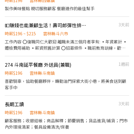
時薪$196
雲林縣西螺鎮
製作美味餐點 親切服務顧客 餐廳運作的最佳幫手
💵賺錢也能兼顧生活！壽司郎彈性排班招募
3天前
時薪$196 ~ $215
雲林縣斗六市
工作內容 ⭕復職同仁大歡迎 離職未滿三個月者享有: ▪年資累計 ▪
體檢費用補助 ▪薪資照舊計算 ⭕招募條件 ▪職前教育訓練，歡迎
無經驗者加入!! ▪歡迎二度就業、外籍學生、實習簽約 ▪彈性排
班：8:30~23:30(請於面試時與主管確認班表) ⭕工作內容 ▪外場 帶
274 斗南延平餐廳 外送員(兼職)
1週前
客入座→介紹、服務→商品提供→食材補充→確認結帳金額→收銀
結帳 等 ▪內場 商品進貨、準備、整理→料理製作→提供餐點→餐具
時薪$196
雲林縣斗南鎮
清洗洗碗→庫存盤點、出貨 等 ⭕獎金福利 ▪生日禮券 ▪不定期活
喜歡騎車，協助餐廳夥伴，轉動油門探索大街小巷，將美食送到顧
動競賽獎金 ▪一年4次考核及調薪 ▪加班費可是以【5分鐘】為單位
客手中
計算喔 ⭕企業魅力 ▪「以人為本」注重團隊合作及交流，採納同仁
的意見，提升參與感 ▪除學習到日本商業禮儀、衛生知識及專業的
長期工讀
3天前
烹飪技巧，還可接觸店鋪的經營管理，例如：成本控管及數據分析
等專業知識 ▪升遷快速且制度完善，依努力及成果將有升遷加薪的
時薪$196
雲林縣斗南鎮
機會 ▪享有完善的福利制度，加班費為5分鐘為單位計算，重視員
顧客服務；收銀結帳；商品解釋；節慶銷售；貨品進貨/補貨；門市
工的辛勤付出 ▪計畫拓展全台灣，讓更多人有機會品嚐美味平價壽
內外環境清潔；餐具設備清洗/保養
司，致力成為頂尖品牌 職務類別 餐飲服務生、工讀生、門市／店員