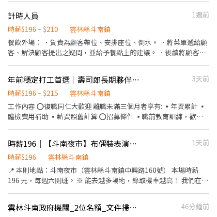
／專櫃人員 工作待遇 時薪196~215元 （固定或變動薪資因個人資歷
或績效而異） 工作性質 兼職 - 長期工讀、假日工讀、寒假工讀 上班
計時人員
1週前
地點 雲林縣斗六市大學路二段300號 上班時段 日班/晚班/假日班，
時薪$196 ~ $210
雲林縣斗南鎮
8:30~23:30，需輪班 休假制度 依公司規定 可上班日 一個月內 需求
餐飲外場： ．負責為顧客帶位、安排座位、倒水。 ．將菜單遞給顧
人數 1~20人
客、解決顧客提出之疑問，並給予餐點上的建議。 ．後續將顧客點
餐訊息通知廚房做餐，或可進行簡易餐飲之料理，如：烤土司或調
配飲料等。 ．於顧客用餐完畢後，負責收拾碗盤與清理環境。 ．並
年前穩定打工首選｜壽司郎長期夥伴募集中｜時薪196起
3天前
負責結帳、收銀等工作。 餐飲內場： ．擔任廚師的助手，處理烹飪
前與烹飪中之準備工作與其他餐廳相關事務。 ．負責洗、剝、削、
時薪$196 ~ $215
雲林縣斗南鎮
切各種食材。 ．負責清理工作環境、設備和餐具。 ．準備不同餐點
工作內容 ⭕復職同仁大歡迎 離職未滿三個月者享有: ▪年資累計 ▪
所需要的食材。 ．協助測量食材的容量與重量。 ．負責擺盤、打包
體檢費用補助 ▪薪資照舊計算 ⭕招募條件 ▪職前教育訓練，歡迎
外帶服務。
無經驗者加入!! ▪歡迎二度就業、外籍學生、實習簽約 ▪彈性排
班：8:30~23:30(請於面試時與主管確認班表) ⭕工作內容 ▪外場 帶
時薪196｜【斗南夜市】布偶裝表演｜自主報班・無經驗可
1天前
客入座→介紹、服務→商品提供→食材補充→確認結帳金額→收銀
結帳 等 ▪內場 商品進貨、準備、整理→料理製作→提供餐點→餐具
時薪$196
雲林縣斗南鎮
清洗洗碗→庫存盤點、出貨 等 ⭕獎金福利 ▪生日禮券 ▪不定期活
📍 本則地點：斗南夜市（雲林縣斗南鎮中興路160號） 本場時薪
動競賽獎金 ▪一年4次考核及調薪 ▪加班費可是以【5分鐘】為單位
196 元，每週六開班。 ※ 能去越多場地，錄取機率越高！ 我們在雲
計算喔 ⭕企業魅力 ▪「以人為本」注重團隊合作及交流，採納同仁
嘉合作的場地很多，可以依交通便利性與個人喜好自行挑選： ・斗
的意見，提升參與感 ▪除學習到日本商業禮儀、衛生知識及專業的
六觀光夜市、斗六成功夜市（斗六市）｜時薪 196 ・虎尾夜市、西
雲林斗南政府機關_2位名額_文件掃描人員
46分鐘前
烹飪技巧，還可接觸店鋪的經營管理，例如：成本控管及數據分析
螺夜市、斗南夜市、崙背夜市、莿桐夜市、土庫夜市｜時薪 196 ・