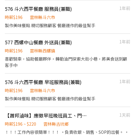
勞保 健保 特休 ➪三節禮金或禮品 ➪可預支 ➪可警示帳戶 ➪x體檢➪
576 斗六西平餐廳 服務員(兼職)
1年前
免學歷 ➪無經驗可 —————— ❁工作地點 ❁————————— 雲林
縣莿桐鄉大美路 —————— ❁ 工作時間&時薪 ❁————————— ➡️
時薪$196
雲林縣斗六市
日班：08:30-17:30 ➡️ 月排休 💰時薪:200元 平均薪資35K-47K(含加
製作美味餐點 親切服務顧客 餐廳運作的最佳幫手
班) ◾ 當月正常工時達 160 小時以上（不含加班）再加 出勤津貼 5
元/時 ➡️薪資每月10號發放 —————— ❁ 工作內容 ❁
577 西螺中山餐廳 外送員(兼職)
1年前
————————— ◾ 進出貨作業(商品撿貨、分貨、理貨) ◾ 確認貨品
數量正確 ◾ 異常包裹作業
時薪$196
雲林縣西螺鎮
喜歡騎車，協助餐廳夥伴，轉動油門探索大街小巷，將美食送到顧
客手中
576 斗六西平餐廳 早班服務員(兼職)
1年前
時薪$196
雲林縣斗六市
製作美味餐點 親切服務顧客 餐廳運作的最佳幫手
【蕭邦滷味】應徵早班晚班員工、門市人員、銷售人員、餐飲人員、服務人員、PT、兼職、工讀、打工、高齡就業、二度就業、工作很簡單
1天前
時薪$196 ~ $220
雲林縣古坑鄉
！！！工作內容很簡單！！！ ·負責收銀、銷售、SOP的出餐。 ·