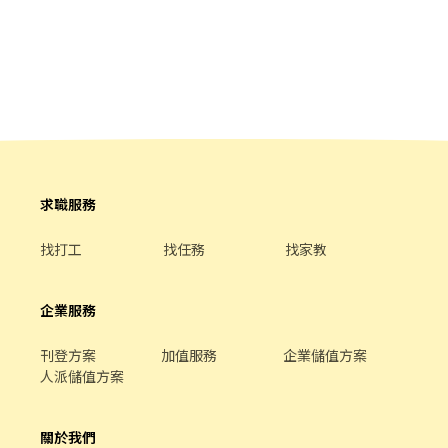
範圍涵蓋全台灣，北北基桃、中彰雲嘉南、高屏都有據點，搬家或
同樣注重細膩與誠意，讓每位夥伴都能感受到家的歸屬感與成長的
回鄉也能繼續跑，不用重新應徵。 📝 面試怎麼進行 面試安排在雲嘉
滿足。 【工作內容】大廳計時人員 協助現場顧客服務、外場營運協
當天有人上班的夜市現場，只需要配合 1 個小時，不用整場，當天
助等 讓每位顧客都能感受到有溫度的用餐體驗 【工作時段】(依營
就能看到實際工作的樣子，覺得合適再繼續排班，不勉強。 有興趣
運需求彈性排班,工作時間面試詳洽) 【福利亮點】 1.入職即享有：
直接留言或私訊，會有專人跟你說明面試流程。
集團用餐八折優惠 2.薪資最優勢：月績效獎金、年終獎金 3.同仁最
滿意：國外旅遊、免費供餐、三節禮券 4.培訓最專業：系統化培訓
課程、線上學習平台
求職服務
找打工
找任務
找家教
企業服務
刊登方案
加值服務
企業儲值方案
人派儲值方案
關於我們