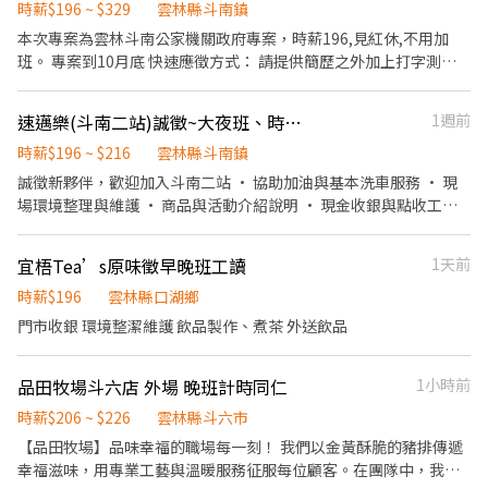
等專業知識 ▪升遷快速且制度完善，依努力及成果將有升遷加薪的
同仁夜市（北港鎮）、彌陀夜市、湖美夜市、圓環夜市｜時薪 196
時薪$196 ~ $329
雲林縣斗南鎮
機會 ▪享有完善的福利制度，加班費為5分鐘為單位計算，重視員
・朴子夜市、大林夜市、彩虹夜市（嘉義）｜時薪 196 ・鹽水夜市
本次專案為雲林斗南公家機關政府專案，時薪196,見紅休,不用加
工的辛勤付出 ▪計畫拓展全台灣，讓更多人有機會品嚐美味平價壽
（台南鹽水）｜時薪 196 ……更多場地無法列舉，請見諒。 🎯 第一
班。 專案到10月底 快速應徵方式： 請提供簡歷之外加上打字測驗1
司，致力成為頂尖品牌 職務類別 餐飲服務生、工讀生、門市／店員
次上場不用怕 我們雲嘉的主場在斗六觀光夜市、彩虹夜市，人潮最
分鐘的結果，找招募顧問王小姐，履歷提供至
／專櫃人員 工作待遇 時薪196~215元 （固定或變動薪資因個人資歷
多、場次最密、帶新人的人手都在那裡。新人第一次上場會先安排
Jade.Wang@adecco.com+主旨雲林斗南建檔人員+本名+電話 想加
或績效而異） 工作性質 兼職 - 長期工讀、假日工讀、暑假工讀 上班
速邁樂(斗南二站)誠徵~大夜班、時段班 長期♾️時薪制服務員
1週前
在有人帶的場次跟著跑，練熟場感之後，就能自己來跑斗南夜市，
快面試速度在提供履歷之後也可以致電04-37033085王小姐 請留意
地點 雲林縣斗六市大學路二段300號 上班時段 日班/晚班/假日班，
越跑越順、賺得越多。 🚇 交通：斗南中興路，斗六、大林、古坑過
打字測驗需45字以上,準確率0-3%內才算符合資格喔 上班時間：
時薪$196 ~ $216
雲林縣斗南鎮
9:00~23:00，需輪班 休假制度 依公司規定 可上班日 一個月內 需求
來都方便。 班表上沒有列出的夜市或場地也能報名嗎？當然可以！
8:00-17:00 (12:00-13:00午休一小時) 工作內容： 1.本專案為雲林斗
誠徵新夥伴，歡迎加入斗南二站 • 協助加油與基本洗車服務 • 現
人數 1~20人
雲林、嘉義、台南只要你跑得到的夜市、商圈、活動、市集，都歡
南政府專案。 2.紙本申請書文件整件、透過小型掃描機掃描成電子
場環境整理與維護 • 商品與活動介紹說明 • 現金收銀與點收工作
迎主動提出來，談得下來的場地我們就直接開班給你跑。 🌟 工作亮
檔、歸檔、文件打包、裝盒及其他主管交辦事項 3.文件建檔的速度
我們給你的： • 彈性排班，可配合個人時間 • 明確友善的工作指
點 ・自主報班制：班表自己挑，想跑幾天就跑幾天，享受真正的工
與準確度高 4.工作仔細、細心、高效率能配合現場的工作規範 5.遇
導 不論有無經驗，歡迎第一次嘗試打工的你一起加入~ 大夜班：
作自由。 ・新手友善機制：第一次上場有人帶，可先報 1～2 小時
宜梧Tea’s原味徵早晚班工讀
1天前
到不會的問題勇於發問,每日皆有主管在現場教導 專案時間：至報到
2300-0700 (需全時人員) **大夜班需先安排白天排班教育訓練(至少
試試看，適應了再開始長期排班。 ・場次穩定：雲嘉各點每週都有
日起，上班日為每週一至五，週休二日見紅休 條件：高中職/大學畢
一週)，才能獨立上大夜班，需可配合** 時段班：1000-1500
時薪$196
雲林縣口湖鄉
場可報，不用等，這週就能開始賺。 ・邊賺錢邊健身：穿可愛布偶
業,有相關行政經驗or文書能力好都歡迎來應徵喔
門市收銀 環境整潔維護 飲品製作、煮茶 外送飲品
裝與民眾互動，跳一場等於健身房一小時。 ・大方展現自我：跳
************************* 加分: 會倉頡/無蝦米輸入法(會的話投
舞、揮手、搞怪、拍照互動都大受歡迎，越敢玩收得越多。 📋 招募
遞履歷請註明)
說明 ・合作模式：接案合作，短期體驗、長期穩定都歡迎。 ・新手
品田牧場斗六店 外場 晚班計時同仁
1小時前
試作：初次報班請註明「新人」，時段先抓 1～2 小時，熟悉場地和
時薪$206 ~ $226
雲林縣斗六市
流程。 ・適合對象：性格開朗、能配合夜間時段、不怕在人群面前
表現的你。 ・布偶裝、道具、飲水公司全部提供，自己不用準備任
【品田牧場】品味幸福的職場每一刻！ 我們以金黃酥脆的豬排傳遞
何東西，也不用先付任何費用。 ・全台皆有團隊：桃城義演團服務
幸福滋味，用專業工藝與溫暖服務征服每位顧客。在團隊中，我們