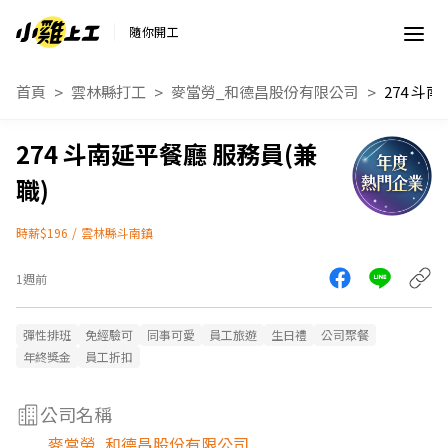
隨你開工
首頁
雲林縣打工
麥當勞_和德昌股份有限公司
274 斗南延平餐廳 服務員(兼
職)
時薪$196
/
雲林縣斗南鎮
1週前
彈性排班
免經驗可
同事可愛
員工旅遊
生日禮
公司聚餐
年終獎金
員工折扣
公司名稱
麥當勞_和德昌股份有限公司