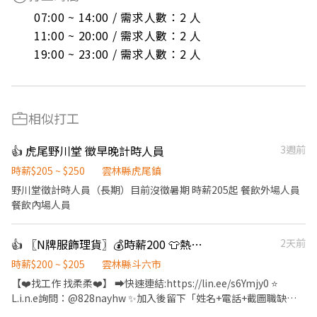
07:00 ~ 14:00 / 需求人數：2 人

11:00 ~ 20:00 / 需求人數：2 人

19:00 ~ 23:00 / 需求人數：2 人
相似打工
👍 虎尾野川堂 徵早晚計時人員
3週前
時薪$205 ~ $250
雲林縣虎尾鎮
野川堂徵計時人員（長期）目前沒徵暑期 時薪205起 餐飲外場人員
餐飲內場人員
👍 〖N牌服飾理貨〗💰時薪200 👕熱烈招募中✨月排休👚輕鬆好上手【Z】
2天前
時薪$200 ~ $205
雲林縣斗六市
【❤️找工作 找柔柔❤️】 ➡️快速連結:https://lin.ee/s6Ymjy0 ⭐️
L.i.n.e詢問：@828nayhw ✨加入後留下「姓名+電話+截圖職缺
文」 ☎️電話：0960-793-455 ——————⭐️職缺福利⭐️—————— ➪