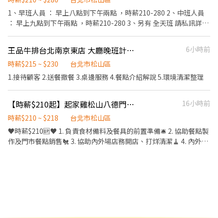
切各種食材。 ．負責清理工作環境、設備和餐具。 ．準備不同餐點
1、早班人員 ： 早上八點到下午兩點 ，時薪210-280 2、中班人員
所需要的食材。 ．協助測量食材的容量與重量。 ．負責擺盤、打包
： 早上九點到下午兩點 ，時薪210-280 3、另有 全天班 請私訊詳
外帶服務。
細： 早上五點到下午兩點 ，薪水四萬二 起 ，月休至少六天，國定
連假都休息不扣薪 4、 早上5點-9點半 時薪210起 有供餐、制服、尾
王品牛排台北南京東店 大廳晚班計時同仁
6小時前
牙、紅利獎金 工作氣氛佳 ##需長期
時薪$215 ~ $230
台北市松山區
1.接待顧客 2.送餐撤餐 3.桌邊服務 4.餐點介紹解說 5.環境清潔整理
【時薪$210起】起家雞松山八德門市-長期兼職
16小時前
時薪$210 ~ $218
台北市松山區
♥時薪$210🆙♥ 1. 負責食材備料及餐具的前置準備🛎 2. 協助餐點製
作及門市餐點銷售🐔 3. 協助內外場店務開店、打烊清潔🧹 4. 內外場
皆有冷氣❄ 獨立休息室 5. 每月享一張免費兌換員工券(價值$619)💰
6. 每季一次店內聚餐福利👯👯‍♀️ 7. 彈性排班4~8小時（假日需輪班，
時間依照可配合的時數排班） 兼職累積時數達標且經考核完成時薪
再Up!!🆙