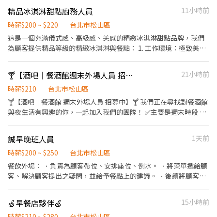
不限，時間都可洽談~ (原則上假日兩天會安排1100-2230之間的6-8
精品冰淇淋甜點廚務人員
11小時前
小時上班) (平日可上班，也可不上班，彈性安排~) ⭕薪資 ● 本薪
205元起~222元。 ● 只要有上班出勤(不限時數)， 每小時另核發15
時薪$200 ~ $220
台北市松山區
元獎金， 時薪+獎金為205+15至222+15元。 ● 若當月工時滿65小
這是一個充滿儀式感、高級感、美感的精緻冰淇淋甜點品牌，我們
時以上， 每小時另核發15元津貼， 時薪+津貼為205+15至222+15
為顧客提供精品等級的精緻冰淇淋與餐點： 1. 工作環境：極致美感
元。 ✅也就是當月出勤滿65小時以上， 時薪+獎金+津貼為205+30
空間，冷氣舒適環境，全場無油煙 2. 工作內容：完整培訓，明確
至222+30元。 ⭕獎金福利 ● 員工用餐8折。 ● 推薦新人獎金。 ●
SOP，無經驗可 3. 工作氣氛：團隊單純，正面鼓舞士氣，非傳統高
🍸【酒吧｜餐酒館週末外場人員 招募中】🍸
21小時前
春節出勤獎金。 ● 支援其他門市獎金。 ● 生日禮金、其他專案獎
壓環境 「精品冰淇淋甜點廚務人員」職務如下： 水果處理，甜點加
金。 ● 每半年舉辦晉升考試，通過即調薪。
熱與組裝，精緻擺盤，SOP作業流程，備料與環境維護
時薪$210
台北市松山區
🍸【酒吧｜餐酒館 週末外場人員 招募中】🍸 我們正在尋找對餐酒館
與夜生活有興趣的你，一起加入我們的團隊！ ✅主要是週末時段 📍
工作內容 ・送餐、送酒 ・帶位與基本客人接待 ・基本點餐與結帳操
作 ・收拾桌面與維持環境整潔 ・偶爾支援簡單輕食製作（炸物、料
誠早晚班人員
1天前
理包） ・協助現場基本營運 📍條件需求 ・對酒吧 / 餐酒館文化有興
趣 ・有責任感、動作俐落 ・具服務熱忱，態度良好 （有相關經驗
時薪$200 ~ $250
台北市松山區
佳，無經驗可） 📍工作環境 ・可接觸調酒、音樂與夜生活文化 如果
餐飲外場： ．負責為顧客帶位、安排座位、倒水。 ．將菜單遞給顧
你想踏入酒吧產業，這會是一個很好的開始。 歡迎加入我們，一起
客、解決顧客提出之疑問，並給予餐點上的建議。 ．後續將顧客點
把現場氣氛做好！ 📩 有興趣請直接應徵或私訊聯絡
餐訊息通知廚房做餐，或可進行簡易餐飲之料理，如：烤土司或調
配飲料等。 ．於顧客用餐完畢後，負責收拾碗盤與清理環境。 ．並
🍏早餐店夥伴🍏
15小時前
負責結帳、收銀等工作。 餐飲內場： ．擔任廚師的助手，處理烹飪
前與烹飪中之準備工作與其他餐廳相關事務。 ．負責洗、剝、削、
時薪$210 ~ $280
台北市松山區