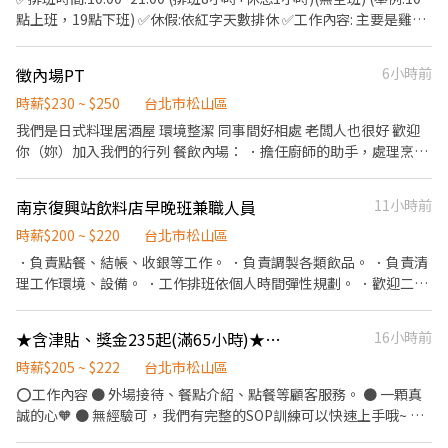
額外收入 📅 可單日支援，排班彈性 🎓 完整教育訓練，無經驗也能
點上班，19點下班) ✅休假:依紅字天數排休 ✅工作內容: 主要是雞湯
快速上手 ✨ 有活力工作團隊，工作氣氛佳 🚇 近南京復興捷運站，交
專賣店，有SOP教學 (1).內場食材準備，清洗 (2).食材料理 (3).點餐
通便利 📈 表現優良者可轉長期兼職 📩 立即加入我們！ 履歷投遞
收銀 *客人餐點皆為自取 ✅薪資33K~38K(可談) ✅營運好再分紅 歡
後，我們將盡快與您聯繫，符合條件者最快可安排當天面試、隔天
徵內場PT
6小時前
迎詢問，回覆更迅速 ✚ʟɪɴᴇ 0977168631(發個訊息才看的到喔)
上班！ 如果你想找一份 高時薪、排班彈性、工作內容單純，還有機
時薪$230 ~ $250
台北市松山區
會獲得客人給予的小費增加收入 的晚班兼職，歡迎立即投遞履歷，
我們是日式料理居酒屋 環境整潔 同事間好相處 老闆人也很好 歡迎
加入我們的團隊！
你（妳）加入我們的行列 餐飲內場： ．擔任廚師的助手，處理烹飪
前與烹飪中之準備工作與其他餐廳相關事務。 ．負責洗、剝、削、
切各種食材。 ．負責清理工作環境、設備和餐具。 ．準備不同餐點
南京復興站飲料店早晚班兼職人員
11小時前
所需要的食材。 ．協助測量食材的容量與重量。 ．負責擺盤、打包
外帶服務。
時薪$200 ~ $220
台北市松山區
．負責點餐、結帳、收銀等工作。 ．負責調製各類飲品。 ．負責清
理工作環境、設備。 ．工作排班依個人時間彈性規劃。 ．歡迎二度
就業人員。
★含津貼、獎金235起(滿65小時)★點點心微風復興-長期外場PT
16小時前
時薪$205 ~ $222
台北市松山區
⭕工作內容 ● 外場接待、餐點介紹、點餐等顧客服務。 ● 一顆真
誠的心🧡 ● 無經驗可，我們有完整的SOP訓練可以快速上手哦~ ●
另有計時幹部職缺，歡迎詢問。 ⭕【上班時間】 ● 長期:平日/ 假日