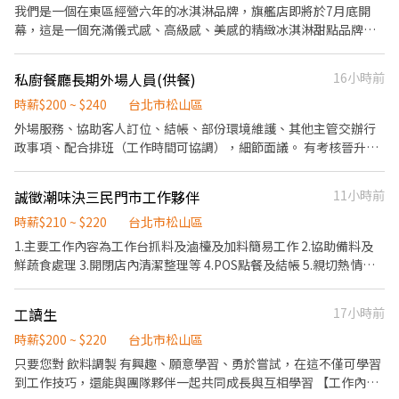
忱、追求細節的你。 ​⏰ 工作時間（排班靈活） ​【 台北 101 美食街
和備料。 🌟員工福利： 🥩免費供應員工餐、🥤泰奶無限♾️、勞保、
我們是一個在東區經營六年的冰淇淋品牌，旗艦店即將於7月底開
】📍 7/1 隆重登場！ ​早班：09:30 - 13:30 ​中班：13:30 - 18:30 ​晚
健保、勞退金、彈性休假⛱️ 🌟前3天時薪$196，若表現優秀迅速上
幕，這是一個充滿儀式感、高級感、美感的精緻冰淇淋甜點品牌，
班：18:30 - 22:30 ​【 永康店 】&【 信義店 】 ​午間餐期：10:00 -
手，可直接$210。 🌟有經驗或學習快易上手佳。經驗較少，則依表
我們為顧客提供精品等級的精緻冰淇淋與餐點： 1. 工作環境：極致
14:00 / 10:00 - 17:00 ​晚間餐期：16:45 - 20:30 ​長期兼職標準： 1. 基
現從$196起薪，約工作1個月，完全上手後依照表現，通過考核後
美感空間，冷氣舒適環境，全場無油煙 2. 工作內容：完整培訓，明
本配合 6 個月以上。 2. 每月配合總工時 80 小時以上。 ​💰 薪資與福
私廚餐廳長期外場人員(供餐)
16小時前
$210起。 🌟給班時間可以彈性。 🌟若不滿一個月離職，則薪水需於
確SOP，無經驗可 3. 工作氣氛：團隊單純，正面鼓舞士氣，非傳統
利 ​時薪： 依勞基法規定起薪，依能力及時數調整。 ​晉升機制： 晉
每個月10號（遇假日延後至上班日）自行到店領現，謝謝🙏 👏🏽歡
高壓環境 門市人員的職務如下： 1. 向顧客介紹特色水果冰淇淋與甜
時薪$200 ~ $240
台北市松山區
升為訓練員最高可達 240元/小時！ ​安心保障： 依法投保、免費年度
迎加入我們泰國🇹🇭狂熱者的大家庭👊❤️
點 2. 支援廚務及甜點最後出餐流程 3. 提供桌邊服務與甜點體驗 4. 提
外場服務、協助客人訂位、結帳、部份環境維護、其他主管交辦行
健康檢查（我們比你更在意你的健康）。 ​專屬福利： 質感員工制
供高品質接待體驗 5. 與顧客建立與維繫良好關係 6. 維持店內整潔與
政事項、配合排班（工作時間可協調），細節面議。 有考核晉升制
服、員工餐、團體保險、不定期員工聚餐。 ​📩 加入我們 ​如果你對環
舒適氛圍
度，搭配調薪 員工福利：提供員工餐、三節禮、勞健保、酒水銷售
境有堅持，或想體驗新型態的餐飲工作，歡迎跟我們聊聊！
獎金、Kpi 績效獎金、不定時舉辦康樂活動、教育訓練（酒水知
誠徵潮味決三民門市工作夥伴
11小時前
識、餐飲其他相關訓練）、用餐員工價、客人小費、不定時的海鮮
時薪$210 ~ $220
美食 電話聯繫可以打0227189319店裡電話約面試
台北市松山區
1.主要工作內容為工作台抓料及滷檯及加料簡易工作 2.協助備料及
鮮蔬食處理 3.開閉店內清潔整理等 4.POS點餐及結帳 5.親切熱情的
服務及細心謹慎
工讀生
17小時前
時薪$200 ~ $220
台北市松山區
只要您對 飲料調製 有興趣、願意學習、勇於嘗試，在這不僅可學習
到工作技巧，還能與團隊夥伴一起共同成長與互相學習 【工作內