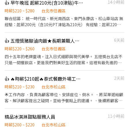
👍 早午晚班 起薪210元(含10津貼)牛舌佑介聯合招募，最高280元
14小時前
時薪$210 ~ $280
台北市信義區
聯合招募： 統一時代店、新光南西店、東門永康店、松山車站店 無
經驗：起薪200元（含10元PT津貼為210元） 有經驗：起薪220元
（含10元PT津貼為230元） 視經驗調整起薪，最高可達280元（含
10元津貼） 餐飲外場： ．負責為顧客帶位、安排座位、倒水。 ．
👍 五燈獎豬腳滷肉飯★長期兼職人員【多門市擴大徵才中】
6天前
將菜單遞給顧客、解決顧客提出之疑問，並給予餐點上的建議。 ．
於顧客用餐完畢後，負責收拾碗盤與清理環境。 ．並負責結帳、收
時薪$220 ~ $260
台北市信義區
銀等工作。 餐飲內場： ．準備工作與其他餐廳相關事務。 ．負責
​四十五年的老牌靈魂，注入日式細節與現代美學。 五燈獎台北店不
洗、切各種食材。 ．負責清理工作環境、設備和餐具。 ．準備不同
只是一間餐飲店，更是我們對美好生活的提案。這裡有最先進的自
餐點所需要的食材。 ．協助測量食材的容量與重量。
動化設備、整齊乾淨的無油煙環境，讓我們優雅地將台灣美味推向
國際！ ​✨ 為什麼選擇我們？ ​新店盛大開幕： 除了深耕已久的 【永
👍 🔥時薪$210起🔥泰式餐廳外場工讀/急缺平日午班/供餐/彈性排班/長期/平日晚班/假日班
2天前
康店】 與 【信義店】，7/1 我們正式進駐「台北 101」！ ​極致乾淨
環境： 顛覆傳統，這可能是你見過最整潔、無油煙的餐飲工作空
時薪$210 ~ $230
台北市松山區
間。 ​科技輔助入職： 多種自動化設備，減輕體力負擔，分工明確讓
🌟工作內容 ．負責為顧客帶位、安排座位、倒水。 ．將菜單遞給顧
你輕鬆上手。 ​未來職涯規劃： 品牌正朝向國際化與多角化經營，這
客、解決顧客提出之疑問，並給予餐點上的建議。 ．後續將顧客點
裡不只是餐飲，更有無限職涯可能。 ​📋 招募資訊 ​工作性質： 內場
餐訊息通知廚房做餐，或可進行簡易餐飲之料理，如：調配飲料
夥伴（提供多樣化人才培訓，新手也歡迎！） ​主要內容： ​親切顧客
等。 ．於顧客用餐完畢後，負責收拾碗盤與清理環境。 ．並負責結
精品冰淇淋甜點服務人員
11小時前
接待 ​維持優雅用餐環境 ​分站式餐點製作（接龍式流暢作業） ​設備維
帳、收銀等工作。 ．負責清理工作環境、設備和餐具。 ．協助測量
護與食材管理 ​條件加分： 具備餐飲經驗者優，但更歡迎有服務熱
食材的容量與重量。 ．負責擺盤、打包外帶服務。 ．需要輪流洗碗
時薪$200 ~ $220
台北市松山區