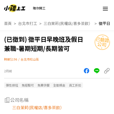
隨你開工
首頁
台北市打工
三白茉莉(民權店/喜多茶飲）
徵平日早晚班及假日
兼職-暑期短期/長期皆可
時薪$196
/
台北市松山區
2月前
彈性排班
免經驗可
免費供餐
全勤獎金
員工折扣
公司名稱
三白茉莉(民權店/喜多茶飲）