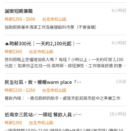
容】 1. 產品SOP執行和品質維護。 2. 廚房煮茶 煮料。 3. 櫃台結帳
收銀、介紹飲品及包裝飲品。 4. 門市衛生清潔。 5. 個性積極主動、
誠徵短期兼職
6小時前
有責任感、適應力強、抗壓性佳。 6. 可外送服務佳。 7. 超彈性排班
(無經驗可)。 階段性熟悉工作內容 依據每階段考核 再 調薪 歡迎企
時薪$250 ~ $500
台北市松山區
業實習生，意者電洽或可直接投履歷 目前籌備分店中~可轉正！
協助廚房基本清潔工作及基礎餡料作業（不會復雜）
🔥時薪300元｜一天約2,100元起｜晚班兼職｜學生打工｜可單日支援
6小時前
時薪$300
台北市松山區
想利用晚上空檔增加收入嗎？ 每班 7 小時以上，一天約可領 2,100
元起！ 如果你正在找一份 高時薪、排班彈性、工作環境舒適 的兼職
工作，歡迎加入我們！ 我們提供完整教育訓練，即使沒有餐飲經驗
也不用擔心，只要有服務熱忱、願意學習，就能快速上手。 📍工作
民生社區，敘。暖暖warm place「內場」計時人員
1天前
資訊 📍 工作地點｜ 台北市松山區（近南京復興捷運站） 🕘 工作時
間｜ 晚班（可單日支援／彈性排班） 💰 薪資待遇｜ 時薪300元（每
時薪$220 ~ $250
台北市松山區
班7小時以上，一天約2,100元起） 工作內容 ✔ 接待及引導客人入座
餐飲內場： ．擔任廚師的助手，處理烹飪前與烹飪中之準備工作
✔ 協助送餐、送酒及桌邊服務 ✔ 收桌及環境整理，維持現場整潔 ✔
協助開店、收班及現場營運 ✔ 配合主管安排現場工作 我們希望你 ✔
近南京三民站✅ 一頭班 餐飲人員 ✅同事好相處 歡樂氛圍
18小時前
無經驗可，提供完整教育訓練 ✔ 有責任感、配合度佳 ✔ 喜歡與人互
動，具服務熱忱 ✔ 能配合晚班排班 我們提供 💰 時薪300元，每班7
時薪$200
台北市松山區
小時以上，一天約2,100元起 💵 有機會獲得客人給予的小費，增加
✅排班時間:10:00~21:00 (排班8小時+休息1小時)(無空班) (舉例:10