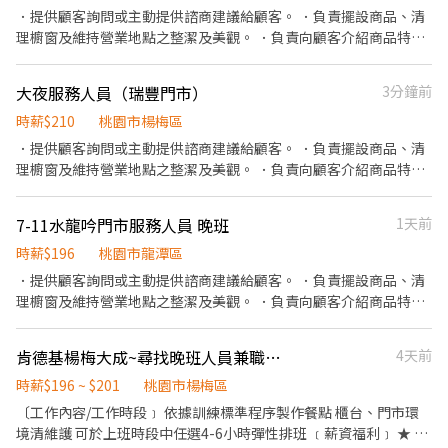
．提供顧客詢問或主動提供諮商建議給顧客。 ．負責擺設商品、清
理櫥窗及維持營業地點之整潔及美觀。 ．負責向顧客介紹商品特
徵、品質與價格及示範操作方法，以協助顧客選擇。 ．負責在顧客
成交後之包裝、收款、交付商品、開發票或收據。 ．負責在當天結
大夜服務人員（瑞豐門市）
3分鐘前
束營業前，統計銷售情形、盤點貨品存量及撰寫當日業務報表。
時薪$210
桃園市楊梅區
．提供顧客詢問或主動提供諮商建議給顧客。 ．負責擺設商品、清
理櫥窗及維持營業地點之整潔及美觀。 ．負責向顧客介紹商品特
徵、品質與價格及示範操作方法，以協助顧客選擇。 ．負責在顧客
成交後之包裝、收款、交付商品、開發票或收據。 ．負責在當天結
7-11水龍吟門市服務人員 晚班
1天前
束營業前，統計銷售情形、盤點貨品存量及撰寫當日業務報表。
時薪$196
桃園市龍潭區
．提供顧客詢問或主動提供諮商建議給顧客。 ．負責擺設商品、清
理櫥窗及維持營業地點之整潔及美觀。 ．負責向顧客介紹商品特
徵、品質與價格及示範操作方法，以協助顧客選擇。 ．負責在顧客
成交後之包裝、收款、交付商品、開發票或收據。 ．負責在當天結
肯德基楊梅大成~尋找晚班人員兼職打工
4天前
束營業前，統計銷售情形、盤點貨品存量及撰寫當日業務報表。
時薪$196 ~ $201
桃園市楊梅區
〔工作內容/工作時段﹞ 依據訓練標準程序製作餐點 櫃台、門市環
境清維護 可於上班時段中任選4-6小時彈性排班 ﹝薪資福利﹞ ★ 基