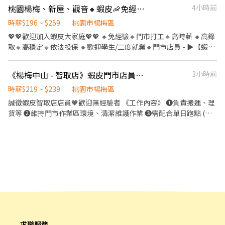
楊梅楊新 - 智取店▸桃園市楊梅區楊新北路 平鎮文心 - 智取店▸桃園
時薪：$196"起" ★ 津貼福利 ◆ 值班津貼：每小時20元(晉升組長後
桃園楊梅、新屋、觀音🔸蝦皮🦐免經驗｜高時薪｜高錄取｜自選門市｜包裹理貨員
4小時前
詢問 https://lin.ee/Tmccugo 📞:0968281855 ⚡名額有限，想做快
市平鎮區文心路 平鎮延平 - 智取店▸桃園市平鎮區延平路二段 平鎮
◆ 早、晚班津貼：23:00-07:00（每小時享有50-80元津貼 ◆ 健
卡位！
南豐 - 智取店▸桃園市平鎮區南豐路 平鎮新富 - 智取店▸桃園市平鎮
檢：任職滿一年起，公司提供年度健檢照顧你的健康 ◆ 保險：除
時薪$196 ~ $259
桃園市楊梅區
區新富二街 平鎮廣德 - 智取店▸桃園市平鎮區廣德街238巷 平鎮龍南
勞、健、勞退外，公司更為你投保團保維護你的安全 ◆ 員工用餐折
💖💖歡迎加入蝦皮大家庭💖💖 🔸免經驗🔸門市打工🔸高時薪 🔸高錄
- 智取店▸桃園市平鎮區龍南路 ★★夜班缺額門市★★ 大溪民權 - 智
扣：兼職夥伴當日任職滿4小時，即享有85折員購折扣；組長當日任
取🔸高穩定🔸依法投保 🔸歡迎學生/二度就業🔸門市店員 - ▶【蝦皮
取店▸桃園市大溪區民權東路 楊梅成功 - 智取店▸桃園市楊梅區成功
職每四小時享有乙餐員餐 ◆ 生日/節慶禮卷： 你生日我慶祝，生日
🦐工作內容】： 1. 包裹收寄、搬運、盤點、理貨、上架等 2. 維持門
路 楊梅楊新 - 智取店▸桃園市楊梅區楊新北路 平鎮文心 - 智取店▸桃
當月我們提供你品牌禮卷 讓生日更有溫度 你過節我共歡，重要節慶
市清潔、維護環境 3. 智取店為無人商店，有單日跑點騎車需求(跑2-
園市平鎮區文心路 平鎮延平 - 智取店▸桃園市平鎮區延平路二段 平
《楊梅中山 - 智取店》蝦皮門市店員🧡 #有薪教育訓練 #跨店支援 #高時薪
3小時前
我們提供你福利禮券 好好與家人歡慶 你旅遊我贊助，每年職福會提
5間門市) 4. 有人店無須騎車 5. 須配合調店、支援【提供完整SOP及
鎮龍南 - 智取店▸桃園市平鎮區龍南路 🚨🚨門市缺額每日會有變動，
供你旅遊津貼 好好享受幸福人生 ◎ 詳細工作時間於面試時告知
店面實習】 - ▶【智取店】：上班時間 固定早班：07:00 - 13:30、
時薪$219 ~ $239
桃園市楊梅區
主要缺額以面試當天為準😊
08:30 - 13:30 固定晚班：17:30 - 23:30、18:30 - 24:00 固定夜班：
誠徵蝦皮智取店店員🧡歡迎無經驗者 《工作內容》 ❶負責搬運、理
▁▁▁▁▁▁▁▁▁▁▁▁▁▁▁▁▁▁▁ 🚨預約面試♡快速安排
23:30 - 03:30 (每周至少配合4天，包含假日需排班) - ▶【一般門市
貨等 ❷維持門市作業區環境、清潔維護作業 ❸需配合單日跑點 (智
👉https://lin.ee/OUI2Tm1 ♡截圖職缺文♡私訊留下 ⌜姓名✚電話
／有人店】： 上班時間 固定早班： 10:30-17:30 固定晚班： 16:15-
取店需自備交通工具支援10公里內門市) 【提供完整教育訓練及店面
✚地區⌟♡ 📞諮詢電話：0908-925-796📲𝐊𝐞𝐥𝐥𝐲📞 ▸電話未接請加
22:45、18:45-22:45（一週至少2天16:15起班） (每周至少配合4
實習】 ⋆᷆♡⃘̎ ⋆⌁⌁⌁❤⌁⌁⌁⋆᷆♡⃘̎ ⋆⌁⌁⌁❤⌁⌁⌁⋆᷆♡⃘̎ ⋆⌁⌁⌁❤⌁⌁⌁⋆᷆♡⃘̎ ⋆⌁⌁⌁❤
𝐋𝐈𝐍𝐄並留言，訊息必回覆◂ ⭕️免費諮詢⭕️安心上工┃❌求職免收費
天，包含假日需排班) - ▶【智取門市】：地點自選 🔹【新屋區】 新
⌁⌁⌁⋆᷆♡⃘̎ ⭐️早班：07:00-12:00（可調整上班時間7:00-8:30間到班，
❌絕無詐騙
屋中華 - 智取店：桃園市新屋區中華路225號1樓 新屋永安 - 智取
預計排班3-5小時） ⭐️晚班：17:30-22:30 🧡一週排班約3～4天 🧡六
店：桃園市新屋區中山西路三段65號1樓 🔹【楊梅區】 楊梅中山 -
日至少配合一天排班 ⋆᷆♡⃘̎ ⋆⌁⌁⌁❤⌁⌁⌁⋆᷆♡⃘̎ ⋆⌁⌁⌁❤⌁⌁⌁⋆᷆♡⃘̎ ⋆⌁⌁⌁❤
智取店：桃園市楊梅區中山路152號1樓 楊梅中興 - 智取店：桃園市
⌁⌁⌁⋆᷆♡⃘̎ ⋆⌁⌁⌁❤⌁⌁⌁⋆᷆♡⃘̎ 目前職缺 : 早班兼職、晚班兼職
楊梅區中興路80巷22號1樓 楊梅成功 - 智取店：桃園市楊梅區成功
路19號1樓 楊梅楊新 - 智取店：桃園市楊梅區楊新北路269-5號 楊梅
新成 - 智取店：桃園市楊梅區新成路15號1樓 🔹【觀音區】 觀音新
生 - 智取店：桃園市觀音區新生路1545號1樓 觀音文中 - 智取店：
求職服務