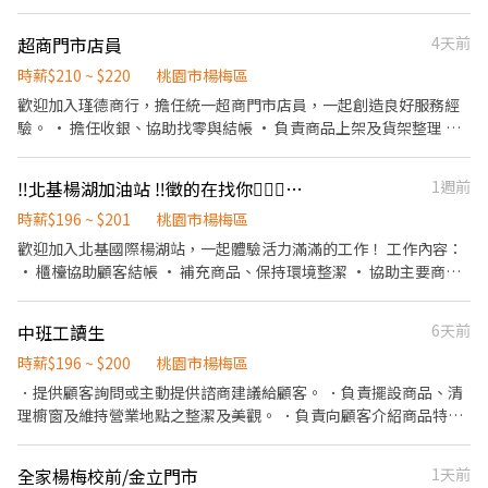
本時薪：$196"起" ★ 津貼福利 ◆ 值班津貼：每小時20元(晉升組長
後 ◆ 早、晚班津貼：23:00-07:00（每小時享有50-80元津貼 ◆ 健
超商門市店員
4天前
檢：任職滿一年起，公司提供年度健檢照顧你的健康 ◆ 保險：除
勞、健、勞退外，公司更為你投保團保維護你的安全 ◆ 員工用餐折
時薪$210 ~ $220
桃園市楊梅區
扣：兼職夥伴當日任職滿4小時，即享有85折員購折扣；組長當日任
歡迎加入瑾德商行，擔任統一超商門市店員，一起創造良好服務經
職每四小時享有乙餐員餐 ◆ 生日/節慶禮卷： 你生日我慶祝，生日
驗。 • 擔任收銀、協助找零與結帳 • 負責商品上架及貨架整理 •
當月我們提供你品牌禮卷 讓生日更有溫度 你過節我共歡，重要節慶
回應顧客商品需求服務 • 維持門市整潔，門市清潔整理 我們給你
我們提供你福利禮券 好好與家人歡慶 你旅遊我贊助，每年職福會提
的： • 彈性排班制度 • 和諧團隊氛圍，團隊大家都很好相處 • 人
‼️北基楊湖加油站 ‼️徵的在找你🙋🏻‍♂️🙋🏻‍♀️午班
1週前
供你旅遊津貼 好好享受幸福人生 ◎ 詳細工作時間於面試時告知
性化休息制度 首次打工、無經驗者皆可安心申請，我們將提供完整
教學。
時薪$196 ~ $201
桃園市楊梅區
歡迎加入北基國際楊湖站，一起體驗活力滿滿的工作！ 工作內容：
• 櫃檯協助顧客結帳 • 補充商品、保持環境整潔 • 協助主要商品
陳列擺設 • 提供顧客服務及簡易諮詢 •洗車服務 我們給你的： •
彈性排班，學業工作好平衡 • 氣氛友善，團隊互相幫忙 • 同事之
中班工讀生
6天前
間好相處 沒經驗沒關係，歡迎有熱忱的你加入我們
時薪$196 ~ $200
桃園市楊梅區
．提供顧客詢問或主動提供諮商建議給顧客。 ．負責擺設商品、清
理櫥窗及維持營業地點之整潔及美觀。 ．負責向顧客介紹商品特
徵、品質與價格及示範操作方法，以協助顧客選擇。 ．負責在顧客
成交後之包裝、收款、交付商品、開發票或收據。 ．負責在當天結
全家楊梅校前/金立門市
1天前
束營業前，統計銷售情形、盤點貨品存量及撰寫當日業務報表。