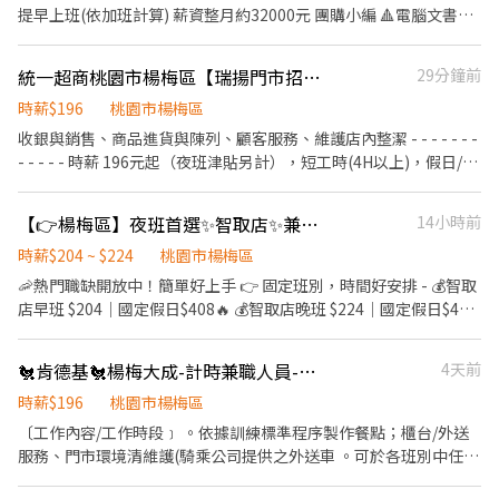
要能16:15起班） ▸時薪$196元 ▸月排休制：一周至少排班4天，假日
提早上班(依加班計算) 薪資整月約32000元 團購小編 🔺電腦文書作
一定要可配合排班 🌸上班地點🌸 楊梅三民店▸桃園市楊梅區三民路
業(需有電腦基礎、word、Excel基本使用) 🔺客人取貨拿貨(需面對
楊梅四維店▸桃園市楊梅區四維路 楊梅青山店▸桃園市楊梅區青山一
客人)、進貨貨品整理(冷凍、冷藏、常溫)需搬重物。 🔺主管交辦事
統一超商桃園市楊梅區【瑞揚門市招募】 離家近&彈性排班、歡迎二度就業/樂齡/兼職
29分鐘前
街 楊梅瑞梅店▸桃園市楊梅區瑞梅街 楊梅萬大店▸桃園市楊梅區萬大
項 週六需互相協調排班至少兩位上班 (週六另給加班費，依照勞基
路 平鎮平東店▸桃園市平鎮區平東路 平鎮南京店▸桃園市平鎮區南京
法) 平常日為3位 國定假日基本都休假 (除了須配合週六加班，另給
時薪$196
桃園市楊梅區
路125巷 平鎮湧安店▸桃園市平鎮區湧安路 平鎮龍江店▸桃園市平鎮
加班費) 工作風氣自由，希望有活力且不怕面對客人的人加入團隊
收銀與銷售、商品進貨與陳列、顧客服務、維護店內整潔 - - - - - - -
區龍江路 ‐‐‐‐‐‐‐‐‐‐‐‐‐‐‐‐‐‐‐‐‐‐‐‐‐
呦！ 我們團購以好的服務為口碑，希望您也能帶給客人好的服務
- - - - - 時薪 196元起（夜班津貼另計），短工時(4H以上)，假日/暑
‐‐‐‐‐‐‐‐‐‐‐‐‐‐‐‐‐‐‐‐‐‐ ❷蝦皮智取門市
呦！ 福利 每週一次飲料日 每月1000元自家產品購物金(有購物才有)
期PT亦可 - - - - - - - - - - - - 日班/夜班/大夜班/假日班；工時安排仍
⚠️需有機車⚠️ 🌸工作內容🌸 1. 包裹收寄、搬運、盤點、理貨、上架
三節獎金 1000元 每月績效獎金 依照營運及考核狀況給予 年終獎金
按工作現場需求。 招募職位：兼職人員/大夜班人員(依各門市需求
等 2. 維持門市作業區環境、清潔維護作業 3.須配合調店、支援(一天
【👉楊梅區】夜班首選✨智取店✨兼職首選🔥/彈性兼職/多間店點/蝦蝦蝦電商💰💰
14小時前
一個月
為主) 工作地點：依您鄰近地區媒合 *學經歷不拘，喜歡與人互動，
跑點3-5家鄰近門市) 4. 須配合蝦皮店到店工作內容調整 5. 偶爾須配
時薪$204 ~ $224
桃園市楊梅區
樂觀開朗，具有服務熱忱* 若對其他地區有意願也歡迎投遞！
合鄰近有人店門市支援 【提供完整教育訓練及店面實習】 🌸工作時
🦐熱門職缺開放中！簡單好上手 👉 固定班別，時間好安排 - 💰智取
間🌸(固定班別) 早班：07:00-12:00、07:30-12:30、08:00-13:00、
店早班 $204｜國定假日$408🔥 💰智取店晚班 $224｜國定假日$448
08:30-13:30 (可自選) 晚班：17:30-23:30、18:30-23:30 夜班：
🔥 💰智取店晚班 $244｜國定假日$488🔥 📦 工作：跑各轄區智取店
23:30-03:30 假日早班：07:00-12:00 / 假日晚班：17:30-23:30 (禮
上架整理貨物（簡單不難） - 🦐智取店： 楊梅成功 - 智取店👉 桃園
拜六、禮拜日及國定假日都要可上班) 🌸薪資待遇🌸 早班時薪$204-
🐔肯德基🐔楊梅大成-計時兼職人員-★彈性周排班★-"$196-$201"
4天前
市楊梅區成功路19號1樓 楊梅中山 - 智取店👉 桃園市楊梅區中山路
219元 晚班時薪津貼+20元▸時薪$224-239元 夜班時薪津貼+40元▸
152號1樓 楊梅中興 - 智取店👉 桃園市楊梅區中興路80巷22號1樓
時薪$196
桃園市楊梅區
時薪$244-259元 🌸休假制度🌸 月排休制 (一周至少排班4天，假日
楊梅楊新 - 智取店👉 桃園市楊梅區楊新北路269之5號1樓 - 🦐夜班
一定要可配合排班) 🌸上班地點🌸 大溪民權 - 智取店▸桃園市大溪區
〔工作內容/工作時段﹞ 。依據訓練標準程序製作餐點；櫃台/外送
智取店： 楊梅成功 - 智取店👉 桃園市楊梅區成功路19號1樓 楊梅楊
民權東路 楊梅中山 - 智取店▸桃園市楊梅區中山路 楊梅中興 - 智取店
服務、門市環境清維護(騎乘公司提供之外送車 。可於各班別中任選
新 - 智取店👉 桃園市楊梅區楊新北路269之5號1樓 🕐 早班
▸桃園市楊梅區中興路80巷 楊梅成功 - 智取店▸桃園市楊梅區成功路
4-6小時彈性排班(班別依據面試餐廳需求為主 ﹝薪資福利﹞ ★ 基本
08:00~13:30 晚班18:30~22:30 夜班23:30~03:30 ⸻ 加入賴立即