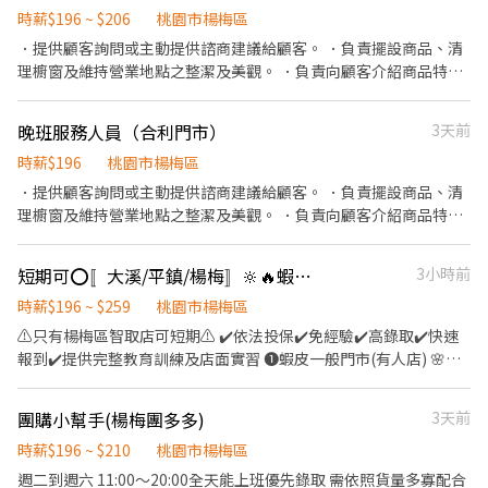
時薪$196 ~ $206
桃園市楊梅區
．提供顧客詢問或主動提供諮商建議給顧客。 ．負責擺設商品、清
理櫥窗及維持營業地點之整潔及美觀。 ．負責向顧客介紹商品特
徵、品質與價格及示範操作方法，以協助顧客選擇。 ．負責在顧客
成交後之包裝、收款、交付商品、開發票或收據。 ．負責在當天結
晚班服務人員（合利門市）
3天前
束營業前，統計銷售情形、盤點貨品存量及撰寫當日業務報表。 清
潔、打掃、整理貨架、排面、幫客人結帳
時薪$196
桃園市楊梅區
．提供顧客詢問或主動提供諮商建議給顧客。 ．負責擺設商品、清
理櫥窗及維持營業地點之整潔及美觀。 ．負責向顧客介紹商品特
徵、品質與價格及示範操作方法，以協助顧客選擇。 ．負責在顧客
成交後之包裝、收款、交付商品、開發票或收據。 ．負責在當天結
短期可⭕〚大溪/平鎮/楊梅〛🔆🔥蝦皮店到店┃智取店門市🥈免經驗🫧火速報到💓
3小時前
束營業前，統計銷售情形、盤點貨品存量及撰寫當日業務報表。
時薪$196 ~ $259
桃園市楊梅區
⚠️只有楊梅區智取店可短期⚠️ ✔️依法投保✔️免經驗✔️高錄取✔️快速
報到✔️提供完整教育訓練及店面實習 ❶蝦皮一般門市(有人店) 🌸工
作內容🌸 1.負責包裹收寄、搬運、盤點、理貨等 2.提供顧客接待、
收銀結帳等服務 3.維持門市作業區環境、清潔維護作業 4.配合調
團購小幫手(楊梅團多多)
3天前
店、支援佳 5.協助區經理執行門市營運、維護 【提供完整教育訓練
及店面實習】 ❗❗⚠兼職為早晚固定班(免輪班)⚠❗❗ ▸早班時段：
時薪$196 ~ $210
桃園市楊梅區
10:30-17:30 ▸晚班時段：16:15-22:45、18:45-22:45（一週至少2天
週二到週六 11:00～20:00全天能上班優先錄取 需依照貨量多寡配合