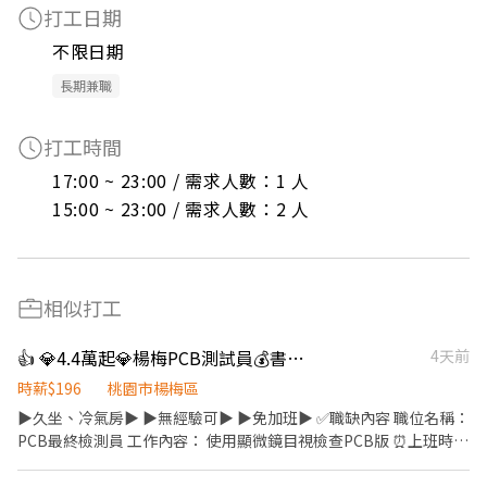
打工日期
不限日期
長期兼職
打工時間
17:00 ~ 23:00 / 需求人數：1 人

15:00 ~ 23:00 / 需求人數：2 人
相似打工
👍 💎4.4萬起💎楊梅PCB測試員💰書審💰無經驗可💰
4天前
時薪$196
桃園市楊梅區
▶️久坐、冷氣房▶️ ▶️無經驗可▶️ ▶️免加班▶️ ✅職缺內容 職位名稱：
PCB最終檢測員 工作內容： 使用顯微鏡目視檢查PCB版 ⏰上班時間
(可固定班別) ▶️日班08:30~17:30 ▶️夜班 20:30-05:30 ✅休假制度 排
休 ✅薪資結構 時薪196起 日班排班= 36000起 夜班排班= 39000起 ⭐