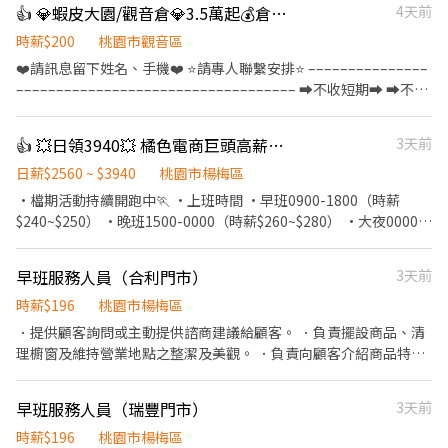
👍 💎蝦皮大園/觀音倉💎3.5萬起💰倉儲專員💰福利佳💰BY
4天前
日班最高可領39000起 ⭐夜班最高可領44000起 ✅福利亮點 提供置
物櫃 公司團體保險：意外險保額100萬、醫療險3萬、住院日額1千/
時薪$200
桃園市觀音區
天 優信獨家福利：三節禮品或禮金、結婚生育禮金、喪儀慰問金(到
❤️請訊息留下姓名、手機❤️ ⭐請專人聯繫安排⭐ –––––––––––––––
職滿三個月即可享有) ✅工作須知 1.需久坐 2.穿全套無塵衣 ✅工作地
––––––––––––––––––––––––––––––––––– ➡️不收短期➡️ ➡️不收
點 桃園市楊梅區高獅路813巷 ♥︎歡迎你的加入♥︎ ––––––––––––––
學生➡️ ⭐長期配合⭐ 【應徵職缺】倉儲專員 【上班時間】固定班別
–––––––––––––––––––––––––––––––––––––––––––––– ❤️請訊
大園-晚班(15:00~24:00) 觀音-小夜班(16:00-01:00) 觀音-大夜班
👍 💥日領3940💥 橘色電商巨頭高薪持續中💥
3天前
息留下姓名、手機❤️ ⭐請專人聯繫安排⭐
(22:00-07:00) 【休假制度】8-10天 【工作內容】 1.進出貨作業 2.包
裹理貨及異常包裹處理作業 3.每日現場作業異常排除 4.帶領10人以
日薪$2560 ~ $3940
桃園市楊梅區
上工作小組，達成每日作業進度及小組作業進度 5.主管交辦事項
•檔期活動持續開跑中🏃 •上班時間 •早班0900-1800（時薪
【工作薪資】 時薪200 (37000起) 【工作福利】 1.年終獎金-依照公
$240~$250） •晚班1500-0000（時薪$260~$280） •大夜0000-
司每年營收營運，且會參照個人績效給予 2.年度調薪-依照公司每年
0900（時薪$280~$320） •工作內容:貼標 商品分類 刷條碼 •工作
營收營運，且會參照個人績效給予 【工作地點】 桃園市大園區建國
地點: •長榮倉:大園區建國路 •楊梅倉:楊梅區和平路 •國際倉:大園
早班服務人員（合利門市）
3天前
路 桃園市觀音區寶倉街 - ❤️請訊息留下姓名、手機❤️ ⭐請專人聯繫
區國際路一段 •休假制度:排休/週休六日/週休日一 •朋友一起應徵
安排⭐
可!!!!! •獨家提供宿舍 包水電 網路 •可日領全薪/週領10000 •可固
時薪$196
桃園市楊梅區
定8H不加班 ▃▃▃▃▃▃▃報名方式▃▃▃▃▃▃▃▃▃ 🌟黎先
．提供顧客詢問或主動提供諮商建議給顧客。 ．負責擺設商品、清
生：0977755859 🌟賴ID：0977755859 🌟其他職缺
理櫥窗及維持營業地點之整潔及美觀。 ．負責向顧客介紹商品特
➡️https://lin.ee/nJSXuS7 (若電話沒接到幫我在賴上留言唷，黎先
徵、品質與價格及示範操作方法，以協助顧客選擇。 ．負責在顧客
生會用最快的速度為您服務)
成交後之包裝、收款、交付商品、開發票或收據。 ．負責在當天結
早班服務人員（瑞豐門市）
3天前
束營業前，統計銷售情形、盤點貨品存量及撰寫當日業務報表。
時薪$196
桃園市楊梅區