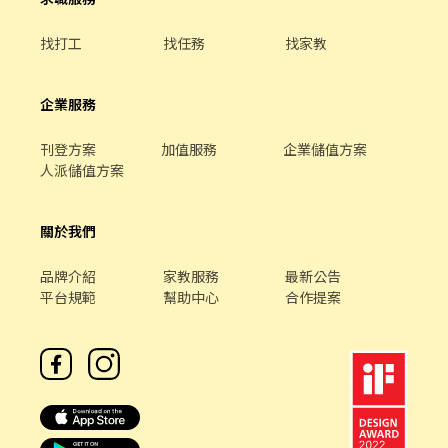
桃園市觀音區文中路2號1樓 觀音建國 - 智取店：桃園市觀音區建國
路70號1樓 - ▶【一般門市／有人店】：地點自選 🔹【新屋區】 新
找打工
找任務
找家教
屋中山店 - 桃園市新屋區中山路339號1樓 🔹【楊梅區】 楊梅三民店
- 桃園市楊梅區三民路47號1樓 楊梅四維店 - 桃園市楊梅區四維路48
號1樓 楊梅青山店 - 桃園市楊梅區青山一街213號1樓 楊梅瑞梅店 -
企業服務
桃園市楊梅區瑞梅街188號1樓 楊梅萬大店 - 桃園市楊梅區萬大路75
號 🔹【觀音區】 觀音大觀店 - 桃園市觀音區大觀路二段257之1號1
樓 - ▸加入快速回覆📞：https://lin.ee/bWWeLDF ▸ 朱專員：
刊登方案
加值服務
企業儲值方案
@edb4445b ▸ 留言姓名✚電話✚職缺截圖，應徵蝦皮門市💗 ✨無須
人派儲值方案
任何費用♡歡迎詢問✨ ❌一律視訊面試﹐勿直接到現場應徵❌
關於我們
品牌介紹
家教服務
最新公告
平台規範
幫助中心
合作提案