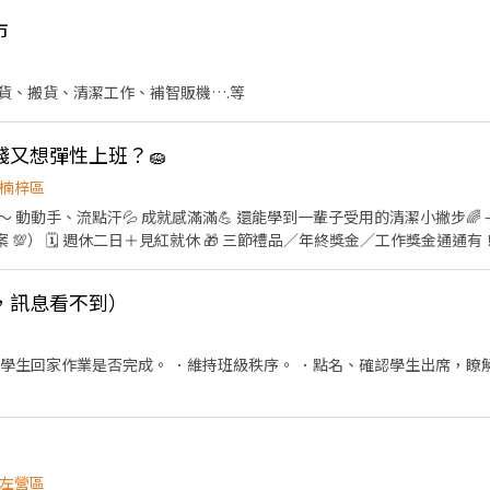
市
貨、搬貨、清潔工作、補智販機….等
錢又想彈性上班？🧽
楠梓區
流點汗💦 成就感滿滿💪 還能學到一輩子受用的清潔小撇步🌈 ⸻ 💰【薪資待遇】 💵 日
💯） 🗓️ 週休二日＋見紅就休 🎁 三節禮品／年終獎金／工作獎金通通有！ ⸻ 🧹【工作內容】 
廚房、地板） ❣️ 不用照顧人、不用煮飯！ ✅ 無經驗可，公司手把手教到
車駕照＋自備機車 ✅ 會用 Google 地圖（不熟也OK，我們會教你📱） ⸻ 📍【工作
，訊息看不到）
班、不用通勤太遠！ ⸻ 🕒【工作時段】 ☀️ 08:00～12:00 🌤️ 13:30～
見紅就休 ✔ 員工聚餐氣氛讚🎊 ✔ 免費制服＋全
在職訓練 ✔ 不收押金、不收保證金 ⸻ 🌟 想要一份「能賺錢又有成就感」的好工
查學生回家作業是否完成。 ．維持班級秩序。 ．點名、確認學生出席，瞭
政府立案 × 穩定派案 × 自由排班 讓你的每一天都充滿「乾淨」與「滿足
左營區