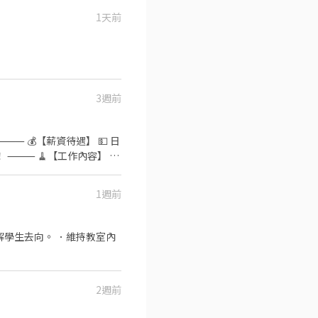
1天前
3週前
🏠
會 ✅ 喜歡整潔、享受完成
地點】
1週前
解學生去向。 ．維持教室內
」✨
2週前