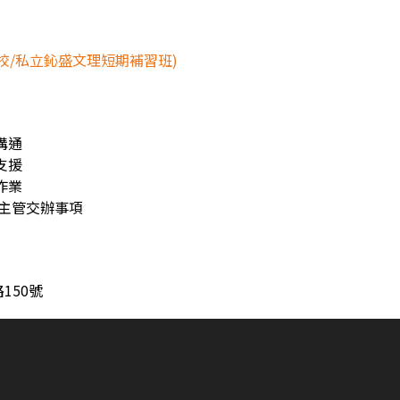
校/私立鈊盛文理短期補習班)
溝通
支援
作業
、主管交辦事項
150號