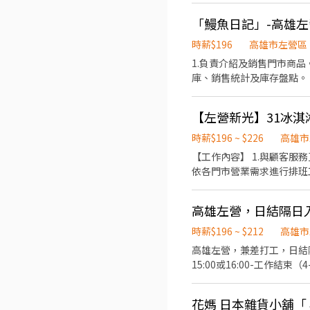
「鰻魚日記」-高雄
時薪$196
高雄市左營區
1.負責介紹及銷售門市商品。 2.提供顧客之接待與需求服務 (如：點餐、餐點製作、擺盤、結帳、收銀...等)。 3.協助
庫、銷售統計及庫存盤點。 4.協助商品包裝、陳列及優惠活動換檔工作。 5.維持店櫃週遭之整潔 。 6.主管交辦之事項。 第
月$196，三個月後經考核$19
【左營新光】31冰淇淋 B
時薪$196 ~ $226
高雄市
【工作內容】 1.與顧客服務
依各門市營業需求進行排班工
【休假制度】 特休假、育嬰
(不含新進人員體檢) 每月
高雄左營，日結隔日
時薪$196 ~ $212
高雄市
高雄左營，兼差打工，日結隔日入帳 適合左營、楠梓、仁武、三民區 工作內容：搬貨、分貨，現
15:00或16:00-工作結束（4-7小時） 時薪196-200 大夜班 01:00
族一路
花媽 日本雜貨小舖「