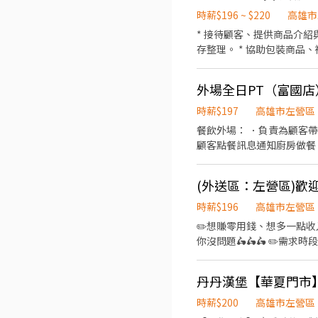
時薪$196 ~ $220
高雄市
* 接待顧客、提供商品介紹
存整理。 * 協助包裝商品
外場全日PT（富國店
時薪$197
高雄市左營區
餐飲外場： ．負責為顧客
顧客點餐訊息通知廚房做餐
環境。 ．並負責結帳、收
時薪$196
高雄市左營區
✏️想賺零用錢、想多一點收入 想貼補家用、買
你沒問題🛵🛵🛵 ✏️需求時段 🌤上午10:30～🎇晚上22:30 （可依工作、學生課表調整上班時間） ✏️關於薪資 📅每週至少排休兩天
💰時薪196、外送單數1單10-14元 💼享勞健
丹丹漢堡【華夏門市】 
時薪$200
高雄市左營區