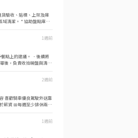
品進貨驗收、貼標、上架及庫
域清潔。 * 協助盤點庫存
項。 上班時間：週一至週六 月休8天 （週日固定休假）其餘四天排假
1週前
餐點上的建議。 ．後續將
完畢後，負責收拾碗盤與清理
2週前
誠徵熱情活力的你一起加入肯德基
1週前