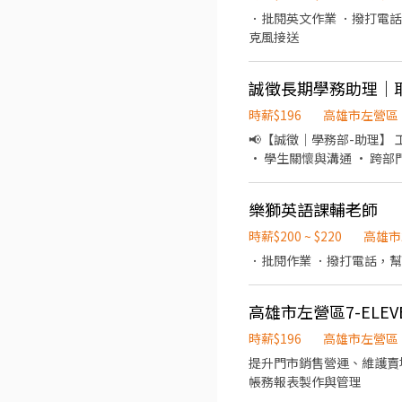
．批閱英文作業 ．撥打電
克風接送
誠徵長期學務助理｜
時薪$196
高雄市左營區
📢【誠徵｜學務部-助理】 工作內容： • 櫃檯接待與行政協助 • 學生接送與安全管理 • 資料建檔與文書整理 • 維護環境整潔
• 學生關懷與溝通 • 跨部門行政協調 ✨ 無經驗可，提供完整培訓！ ✨ 歡迎喜歡孩子、
我們！ 暑期時段：15:00-
樂獅英語課輔老師
時薪$200 ~ $220
高雄市
．批閱作業 ．撥打電話，
高雄市左營區7-ELE
時薪$196
高雄市左營區
提升門市銷售營運、維護賣
帳務報表製作與管理