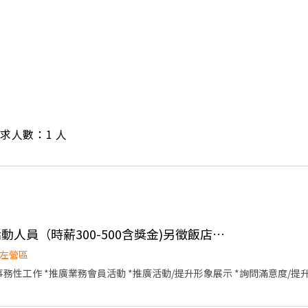
/ 需求人數：1 人
👍 🎀飯店迎賓接待/活動人員（時薪300-500含獎金)另徵飯店優質清潔房務
左營區
事務性工作 *推廣業務會員活動 *推廣活動/提升形象展示 *詢問滿意度/提升