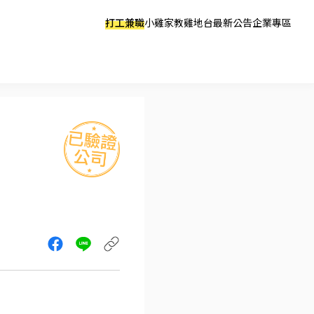
打工兼職
小雞家教
雞地台
最新公告
企業專區