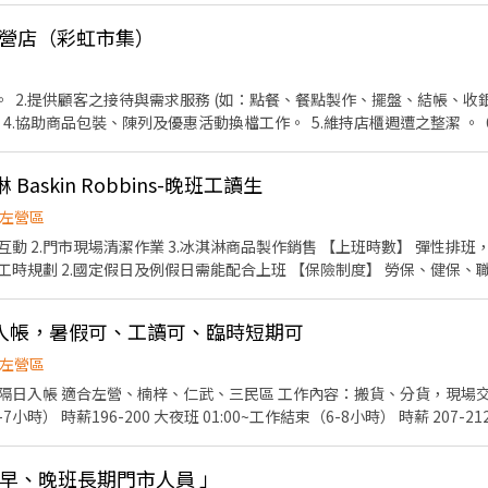
左營店（彩虹市集）
商品進貨入
一個
6～$200
askin Robbins-晚班工讀生
左營區
互動 2.門市現場清潔作業 3.冰淇淋商品製作銷售 【上班時數】 彈性排班
時規劃 2.國定假日及例假日需能配合上班 【保險制度】 勞保、健保、
假、陪產假、家庭照顧假、生理假等 【各項補助】 婚喪補助、傷病補助 
發放免費冰淇淋兌換券、購物享員工折扣
入帳，暑假可、工讀可、臨時短期可
左營區
場交辦事項 上班時間： 小夜班
~工作結束（6-8小時） 時薪 207-212 工作地點: 高雄市左營區民
 早、晚班長期門市人員 」