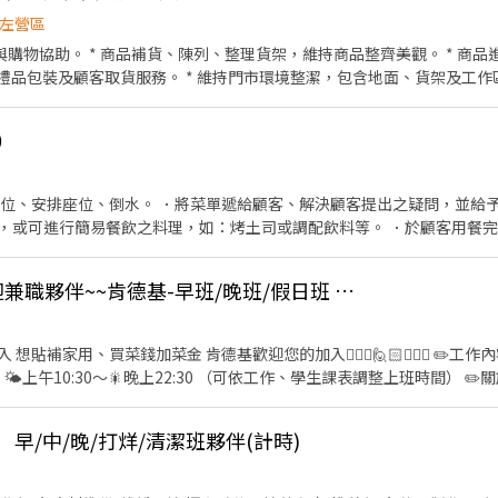
左營區
與購物協助。 * 商品補貨、陳列、整理貨架，維持商品整齊美觀。 * 商
、禮品包裝及顧客取貨服務。 * 維持門市環境整潔，包含地面、貨架及工作區
及商品效期檢查。 * 配合門市活動、促銷及主管交辦事
）
帶位、安排座位、倒水。 ．將菜單遞給顧客、解決顧客提出之疑問，並給予
，或可進行簡易餐飲之料理，如：烤土司或調配飲料等。 ．於顧客用餐
銀等工作。
(外送區：左營區)歡迎兼職夥伴~~肯德基-早班/晚班/假日班 外送員-彈性排班 (騎公司車)
菜錢加菜金 肯德基歡迎您的加入🙋🏻‍♀️🙋🏻🙋🏻‍♂️ ✏️工作內容 喜歡騎車優良駕駛外送靠
保 💸發薪日：每月10日、25日 ✏️公司福利 🎁肯德基員工獨有的生日禮品 💛三節獎金
💵春節、 端午 、中秋 💚年資代金 💸滿一年有年假代金 💥火熱職缺🎊超優福利 👫
早/中/晚/打烊/清潔班夥伴(計時)