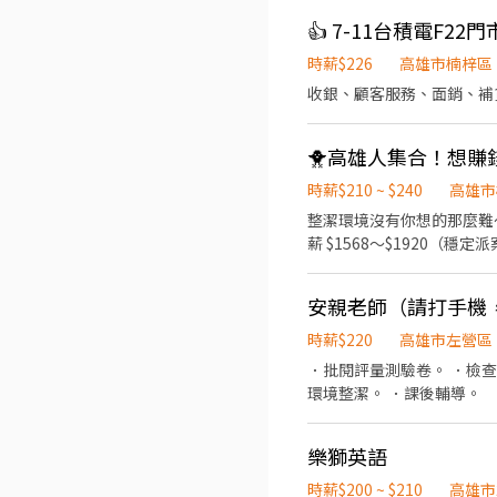
👍 7-11台積電F22門
時薪$226
高雄市楠梓區
收銀、顧客服務、面銷、補
🐥高雄人集合！想賺
時薪$210 ~ $240
高雄市
整潔環境沒有你想的那麼難～ 動動手、
薪 $1568～$1920（穩定派案 
居家環境清潔（客廳、浴廁、
後的「亮晶晶成就感」✨ ✅ 需具機
安親老師（請打手機
依住家位置分派，車程約 35～60 分鐘內 🚗 近近上
17:30 🕓 可擇時段，半天 or 全天自己選！ ⸻ 🎉【超好福利】 ✔ 週休二日、
時薪$220
高雄市左營區
套清潔工具（公司全配） ✔ 完整職前訓練＋
．批閱評量測驗卷。 ．檢
作嗎？ 加入【樂家庭】💖 
環境整潔。 ．課後輔導。
樂獅英語
時薪$200 ~ $210
高雄市