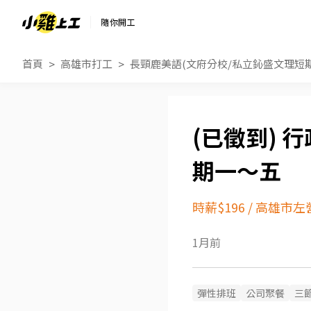
隨你開工
首頁
高雄市打工
長頸鹿美語(文府分校/私立鈊盛文理短
行
期一～五
時薪$196
/
高雄市左
1月前
彈性排班
公司聚餐
三