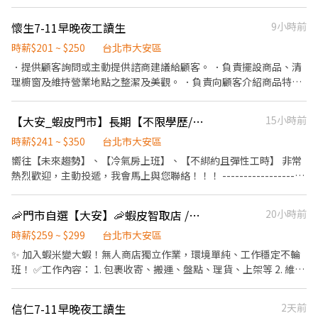
徵、品質與價格及示範操作方法，以協助顧客選擇。 ．負責在顧客
成交後之包裝、收款、交付商品、開發票或收據。 ．負責在當天結
懷生7-11早晚夜工讀生
9小時前
束營業前，統計銷售情形、盤點貨品存量及撰寫當日業務報表。
時薪$201 ~ $250
台北市大安區
．提供顧客詢問或主動提供諮商建議給顧客。 ．負責擺設商品、清
理櫥窗及維持營業地點之整潔及美觀。 ．負責向顧客介紹商品特
徵、品質與價格及示範操作方法，以協助顧客選擇。 ．負責在顧客
成交後之包裝、收款、交付商品、開發票或收據。 ．負責在當天結
【大安_蝦皮門市】長期【不限學歷/兼職】快速錄取TO
15小時前
束營業前，統計銷售情形、盤點貨品存量及撰寫當日業務報表。
時薪$241 ~ $350
台北市大安區
嚮往【未來趨勢】、【冷氣房上班】、【不綁約且彈性工時】 非常
熱烈歡迎，主動投遞，我會馬上與您聯絡！！！ -------------------
------------------------------------------------------ 工作內容： 1.
負責包裹收寄、搬運、盤點、理貨等 2.負責商品銷售、上架排面、
🦐門市自選【大安】🦐蝦皮智取店 /免經驗、快速報到 💰時薪 259 - 299
20小時前
進貨、補貨 3.提供顧客接待、收銀結帳等服務 4.維持門市作業區環
境、清潔維護作業 5.可配合調店、支援佳 --------------------------
時薪$259 ~ $299
台北市大安區
----------------------------------------------- <有人店> 【早班】
✨ 加入蝦米變大蝦！無人商店獨立作業，環境單純、工作穩定不輪
(早4)1100-1500 (早6)1100-1730 【午班】 (午4)1500-1900 【晚
班！ ✅工作內容： 1. 包裹收寄、搬運、盤點、理貨、上架等 2. 維持
班】 (晚4)1845-2245 (晚6)1615-2245 【假日】 (早8)11:00-
門市作業區環境、清潔維護作業 3. 智取店為無人商店，有單日跑點
19:30、(早6)11:00-17:30 (晚8)14:15-22:45、(晚6)14:15-20:45 *上
1-5間門市 4. 須配合蝦皮店到店工作內容調整 5. 須配合鄰近有人店
信仁7-11早晚夜工讀生
2天前
班時間依門市安排為主" 【整天】 (早8)1100-1930 (晚8)1415-2245
門市支援 🌙🌙夜班說明🌙🌙 工作型態：為每日跑點約3–10家門市，