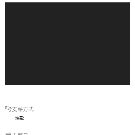
支薪方式
匯款