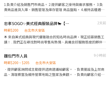
1.負責介紹及銷售門市商品。 2.提供顧客之接待與需求服務。 3.負
責商品進貨入庫、銷售管理及庫存管理 商品盤點。 4.維持店櫃週遭
之整潔。 5.完成主管/總公司交辦任務。 6.須配合百貨時間輪班。 7.
收銀結帳，交班零用金清點。 *依現場人流、工作表現排班 *上班時
忠孝SOGO✨美式經典服裝品牌🐎【門市工讀】 #長期 #百貨
2天前
間依百貨時間調整
時薪$200
台北市大安區
🌟 來自美式經典與現代優雅融合的知名時尚品牌，現正招募銷售工
讀！ . 我們正在尋找對時尚零售有熱情、具備良好服務態度的夥伴，
工讀無銷售業績壓力~~ . 【工作內容】 1.接待顧客、介紹商品並提
供穿搭建議 2.協助銷售與結帳作業 3.維持店櫃整潔陳列、補貨與庫
麵包門市人員
9小時前
存管理 4.其餘主管交辦事項 . 【時薪】$200/時 . 【工作時間】一周
約4-5天 配合百貨營業時間輪班制（含例假日排休） . 【地點】臺北
時薪$200 ~ $205
台北市大安區
市大安區忠孝東路四段45號4樓 . 📢快速應徵｜加賴 ID：
．提供顧客詢問或主動提供諮商建議給顧客。 ．負責擺設及上架商
@969playo 或來電預約：02-66362428(分機230)
品、清理櫥窗及維持營業地點之整潔及美觀。 ．負責向顧客介紹商
品特徵、品質與價格及示範操作方法，以協助顧客選擇。 ．負責在
顧客成交後之包裝、收款、交付商品、開發票或收據。 ．負責在當
天結束營業前，統計銷售情形、盤點貨品存量及撰寫當日業務報
表。