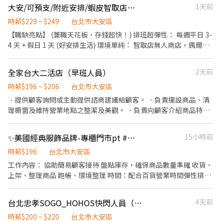
大安/可預支/附近安排/蝦皮智取店│巡迴理貨員│排班超彈性│
1天前
時薪$229 ~ $249
台北市大安區
【職缺亮點】 (兼職天花板，存錢超快！) 排班超彈性： 每週平日 3-
4 天 + 假日 1 天 (好安排生活) 環境單純： 智取店無人商店，偶爾跑
點不無聊 (需自備機車) 有薪培訓： 實習、教育訓練都有錢拿！ 【工
作內容】 (很簡單，有人教！) 包裹收寄、理貨、盤點、上架（需搬
全家台大二活店（早班人員）
2天前
運包裹 維持門市環境整潔 無人商店巡迴： 每日依排班支援 3～5 間
(就像外送員一樣，穿梭在不同店面，自由度高！) 【工作時間】 (班
時薪$196 ~ $206
台北市大安區
別固定，不輪班) 早班： 07:00～12:00 或 08:00～13:00 晚班：
．提供顧客詢問或主動提供諮商建議給顧客。 ．負責擺設商品、清
17:30～23:30 或 18:30～22:30 【快速應徵】 想賺高薪、排班自由
理櫥窗及維持營業地點之整潔及美觀。 ．負責向顧客介紹商品特
的工作看這邊！ 聯繫方式：@561tqzcp (優信人資 張s) (私訊請告
徵、品質與價格及示範操作方法，以協助顧客選擇。 ．負責在顧客
知：姓名/手機/應徵智取店兼職) ⭐工作地點 大安台大 - 智取店 台北
成交後之包裝、收款、交付商品、開發票或收據。 ．負責在當天結
✨美國經典服飾品牌-專櫃門市pt #免銷售#長短皆可討論#遠東Sogo
15小時前
市大安區復興南路二段360號1樓 大安潮州 - 智取店 台北市大安區潮
束營業前，統計銷售情形、盤點貨品存量及撰寫當日業務報表。
州街90號1樓 大安文昌 - 智取店 台北市大安區信義路四段294巷2號
時薪$196
台北市大安區
1樓 大安誠安 - 智取店 台北市大安區忠孝東路三段251巷13弄4號1
工作內容： 協助簡易顧客接待 盤點庫存，確保商品數量準確 收貨、
樓
上架、整理商品 跑帳、環境整理 時間：配合百貨營業時間彈性排班
11:00-21:30 之間排班 一周配合3-4天 上班地點：工作地點：臺北市
大安區光武里忠孝東路四段45號4樓(遠東Sogo台北忠孝服裝店) 時
台北忠孝SOGO_HOHOS快閃人員（8/31-9/24）
4天前
新：196/hr
時薪$200 ~ $220
台北市大安區