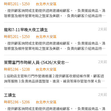
----------------------------------------- <智取店> 【早班】
跑點距離約16km內 需可配合(早班/晚班)擇一於門市安排受訓 🔔需
時薪$201 ~ $250
台北市大安區
(早)0700~0830(排2-5小時) 【晚班】 (晚)1730-2330 【全班】 (全)
有機車&駕照🔔 ⸻ ✅工作時間： 🔹早班：07:00-12:00、07:30-
．提供顧客詢問或主動提供諮商建議給顧客。 ．負責擺設商品、清
雙頭班 0700-1330 1730-0000 (30分鐘休息不計薪) 一週三天 , 一天
12:30、08:00-13:00、08:30-13:30 🔹晚班：17:30-22:30、17:30-
理櫥窗及維持營業地點之整潔及美觀。 ．負責向顧客介紹商品特
6-8小時 【假日】 【早班時薪】 07:00-12:00 【晚班時薪】 17:30-
23:30、18:30-22:30、18:30-23:30 (上班時數為2~6小時依實際情況
徵、品質與價格及示範操作方法，以協助顧客選擇。 ．負責在顧客
23:30 【夜班】 (夜)23:30–03:30 -----------------------------------
而定) 🔹夜班 ：23:30–03:30 (上班時數為2~4小時依實際情況而定)
成交後之包裝、收款、交付商品、開發票或收據。 ．負責在當天結
-------------------------------------- 【福利】 1. 合法規之勞健保勞
龍和7-11早晚大夜工讀生
2天前
🔹假日早班：07:00-12:00 🔹假日晚班：17:30-23:30 (上班時數為
束營業前，統計銷售情形、盤點貨品存量及撰寫當日業務報表。
退 2. 完善教育訓練、扁平式管理、環境友善 ------------------------
2~6小時，一個月至少6天，依實際情況而定) ⸻ ✅工作待遇：
時薪$201 ~ $250
台北市大安區
------------------------------------------------- 【工作地點】 大安
日班時薪=$259 晚班另有獎金+20=時薪$279 夜班另有獎金+40=時
．提供顧客詢問或主動提供諮商建議給顧客。 ．負責擺設商品、清
溫州店 台北市大安區溫州街8號1樓 大安瑞安店 台北市大安區瑞安
薪$299 ━━━━━━━━━━━━━ 📍 【熱門開缺地點】松山、
理櫥窗及維持營業地點之整潔及美觀。 ．負責向顧客介紹商品特
街146號 大安安居店 台北市大安區安居街35巷2號 -----------------
內湖、 中山、信義 、大同、文山、中正、南港、萬華、北投、士林
徵、品質與價格及示範操作方法，以協助顧客選擇。 ．負責在顧客
-------------------------------------------------------- 【應徵流
━━━━━━━━━━━━ 📩 【火速卡位應徵流程】 ➊ 點擊填寫
成交後之包裝、收款、交付商品、開發票或收據。 ．負責在當天結
程】 以上地點可以應徵，都歡迎詢問喲！ ID：@011wipti *會有你
廠商制式履歷（1分鐘完成，快速安排送審）： 👉
萊爾富門市時薪人員-(5426/大安忠孝東)
2天前
束營業前，統計銷售情形、盤點貨品存量及撰寫當日業務報表。
的專屬顧問 Tommy偷米 與您聯繫哦* 截圖給我【應徵職缺+姓名
https://reurl.cc/Wbek79 🔒 【隱私防線】個資僅供廠商審核，敏感
時薪$196 ~ $238
台北市大安區
+電話】
欄位（身分證/詳細地址）錄取前皆可先不填！ ➋加入留言： 👉
1.協助店主管執行門市營運維護 2.提供顧客收銀結帳作業、顧客諮
https://lin.ee/OBnhVN5 私訊留下 ⌜姓名+電話 +應徵蝦皮門市人
詢等服務 3.負責商品排面整理、進貨、補貨等庫存管理作業 4.負責
員」💥
門市設備與環境清潔以維護商店形象 5.其他店長、副店長交辦事項
工讀生
2天前
時薪$196 ~ $206
台北市大安區
．提供顧客詢問或主動提供諮商建議給顧客。 ．負責擺設商品、清