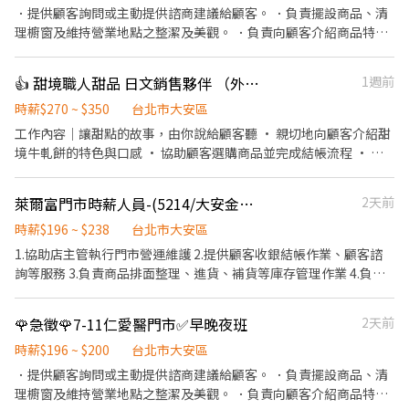
．提供顧客詢問或主動提供諮商建議給顧客。 ．負責擺設商品、清
理櫥窗及維持營業地點之整潔及美觀。 ．負責向顧客介紹商品特
徵、品質與價格及示範操作方法，以協助顧客選擇。 ．負責在顧客
成交後之包裝、收款、交付商品、開發票或收據。 ．負責在當天結
👍 甜境職人甜品 日文銷售夥伴 （外語津貼+高獎金💰）
1週前
束營業前，統計銷售情形、盤點貨品存量及撰寫當日業務報表。
時薪$270 ~ $350
台北市大安區
工作內容｜讓甜點的故事，由你說給顧客聽 • 親切地向顧客介紹甜
境牛軋餅的特色與口感 • 協助顧客選購商品並完成結帳流程 • 維
持櫃位整潔，營造溫馨舒適的購物空間 • 達成銷售目標即可獲得獎
金，我們重視你的努力與表現！ 外語條件加分｜懂語言的你，更有
萊爾富門市時薪人員-(5214/大安金杭店)
2天前
舞台發光 • 具備日文 N2以上能力者（需具備接近流利的聽說能
力），享有外語津貼 • 歡迎喜歡與各國旅客交流的你，加入甜境一
時薪$196 ~ $238
台北市大安區
起把台灣甜點推向世界！
1.協助店主管執行門市營運維護 2.提供顧客收銀結帳作業、顧客諮
詢等服務 3.負責商品排面整理、進貨、補貨等庫存管理作業 4.負責
門市設備與環境清潔以維護商店形象 5.其他店長、副店長交辦事項
🌹急徵🌹7-11仁愛醫門市✅早晚夜班
2天前
時薪$196 ~ $200
台北市大安區
．提供顧客詢問或主動提供諮商建議給顧客。 ．負責擺設商品、清
理櫥窗及維持營業地點之整潔及美觀。 ．負責向顧客介紹商品特