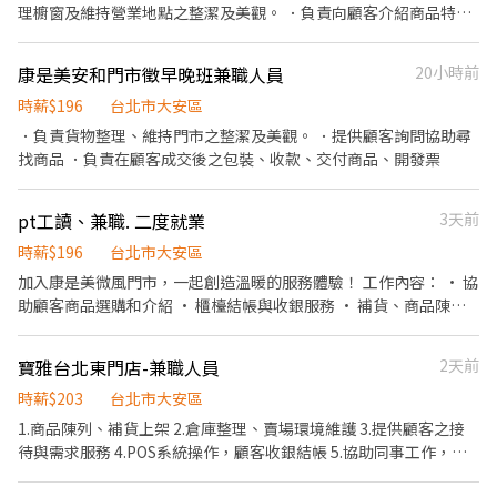
理櫥窗及維持營業地點之整潔及美觀。 ．負責向顧客介紹商品特
徵、品質與價格及示範操作方法，以協助顧客選擇。 ．負責在顧客
成交後之包裝、收款、交付商品、開發票或收據。 ．負責在當天結
康是美安和門市徵早晚班兼職人員
20小時前
束營業前，統計銷售情形、盤點貨品存量及撰寫當日業務報表。
時薪$196
台北市大安區
．負責貨物整理、維持門市之整潔及美觀。 ．提供顧客詢問協助尋
找商品 ．負責在顧客成交後之包裝、收款、交付商品、開發票
pt工讀、兼職. 二度就業
3天前
時薪$196
台北市大安區
加入康是美微風門市，一起創造溫暖的服務體驗！ 工作內容： • 協
助顧客商品選購和介紹 • 櫃檯結帳與收銀服務 • 補貨、商品陳列
整理 • 協助維持店內整潔環境 我們給你的： • 彈性排班，適合課
後或空檔打工 • 員工專屬優惠與不定時員購活動 • 友善團隊，大
寶雅台北東門店-兼職人員
2天前
家都願意協助新手 有夥伴陪你一起成長！
時薪$203
台北市大安區
1.商品陳列、補貨上架 2.倉庫整理、賣場環境維護 3.提供顧客之接
待與需求服務 4.POS系統操作，顧客收銀結帳 5.協助同事工作，完
成主管交辦事項 6.依分店營運狀況配合排班