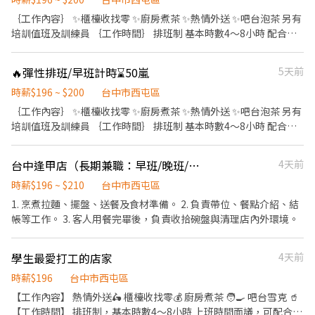
11:00~21:30(中間沒有休息) [寧夏店-試營運時間]:11:00~20:00 店內
客、解決顧客提出之疑問，並給予餐點上的建議。 ．後續將顧客點
｛工作內容｝ ✨櫃檯收找零 ✨廚房煮茶 ✨熱情外送 ✨吧台泡茶 另有
可排班上班時間: [寧夏店]試營運 10:00~20:30(公司可排時段上班)
餐訊息通知廚房做餐，或可進行簡易餐飲之料理，如：烤土司或調
培訓值班及訓練員 ｛工作時間｝ 排班制 基本時數4～8小時 配合學
[寧夏店]後續營運 10:00~22:00(公司可排時段上班) 晚班可排時間
配飲料等。 ．於顧客用餐完畢後，負責收拾碗盤與清理環境。 ．並
生課表、社團活動 排班彈性 ｛公司福利｝ 三節禮金、生日禮金、特
15：00~22:30 16：00~22:30 17：00~22:30
負責結帳、收銀等工作。
休代金、打烊津貼、外送油資補助、福利飲品、尾牙 ｛薪資｝ 196-
🔥彈性排班/早班計時⌛️50嵐
5天前
200/時 -如果對於排班有其他需求考量，歡迎提出詢問！
時薪$196 ~ $200
台中市西屯區
｛工作內容｝ ✨櫃檯收找零 ✨廚房煮茶 ✨熱情外送 ✨吧台泡茶 另有
培訓值班及訓練員 ｛工作時間｝ 排班制 基本時數4～8小時 配合學
生課表、社團活動 排班彈性 ｛公司福利｝ 三節禮金、生日禮金、特
休代金、打烊津貼、外送油資補助、福利飲品、尾牙 ｛薪資｝ 196-
台中逢甲店（長期兼職：早班/晚班/全日）
4天前
200/時 -如果對於排班有其他需求考量，歡迎提出詢問！
時薪$196 ~ $210
台中市西屯區
1. 烹煮拉麵、擺盤、送餐及食材準備。 2. 負責帶位、餐點介紹、結
帳等工作。 3. 客人用餐完畢後，負責收拾碗盤與清理店內外環境。
學生最愛打工的店家
4天前
時薪$196
台中市西屯區
【工作內容】 熱情外送🛵 櫃檯收找零💰 廚房煮茶 🧑‍🍳 吧台雪克 🥤
【工作時間】 排班制，基本時數4～8小時 上班時間面議，可配合課