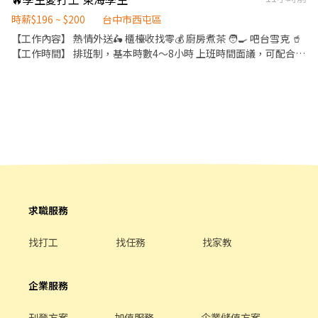
退、免費員工飲品、生日禮金、三節禮金與中秋禮品、油資津貼、
打烊津貼、特休代金、尾牙
時薪$196 ~ $200
台中市西屯區
【工作內容】 熱情外送🛵 櫃檯收找零💰 廚房煮茶 🧑‍🍳 吧台雪克 🥤
【工作時間】 排班制，基本時數4～8小時 上班時間面議，可配合課
表排班，兼職可配合 另有FT空缺歡迎詢問😉 【公司福利】 享團
保、勞健保及勞退、免費員工飲品、生日禮金、三節禮金與中秋禮
品、油資津貼、打烊津貼、特休代金、尾牙
求職服務
找打工
找任務
找家教
企業服務
刊登方案
加值服務
企業儲值方案