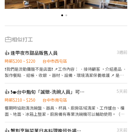
相似打工
👍 逢甲夜市甜品販售人員
3週前
時薪$200 ~ $220
台中市西屯區
❗️我們是流動攤販不是店面❗️ 📌工作內容： ．接待顧客 ·介紹產品 ．
製作餐點 ．結帳、收銀 ·器材、設備、環境清潔保養維護 📌 是流
動攤車不是店面 ❗️無經驗可 ❗️公司不定期舉辦聚餐 ❗️需長期配合！需長
期配合！需長期配合！（短期勿試） ❗️需有機車駕照 ❗️另有績效獎金 ❗️
👍 ❗️🍣台中鮨旬「誠徵-洗碗人員」可長期配合者為優先考量。（週日、週一店休）
5天前
禁止美甲 ✅這裡是一個大家都很認真工作的工作環境，同事都很友
善，很健談，大家很喜歡店裡忙碌的工作環境，偶爾不定期有聚
時薪$210 ~ $250
台中市南屯區
會，歡迎一同喜歡忙碌的人加入我們這個大家庭！ 📌上班時間： 週
餐期時協助清洗碗盤、器具、杯具、廚房區域清潔、工作爐台、檯
一～週五：17:30-23:00 19:00-22:00 週六：A)16:30-23:00 B）
面、地面、冰箱上整潔，廚房備有專業洗碗機可以輔助使用。（廚
17:30-23:30 C）18:00-00:00 週日：A）16:30-22:30 B)17:30-23:00
房不大、工作簡單）
(假日用輪班的） 週二公休 ❗️國定假日紅字皆需上班❗️（用輪休的） 可
👍 蟹割烹無菜單日本料理晚班外場工讀
3天前
接受者請再投履歷 每月排班表 輪班制 可協調排假 平日200 假日220