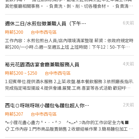
18:00-23:00 ⸻⸻⸻⸻ ✅薪資計算： 時薪200-
其他餐廳相關事務。 ．負責洗、剝、削、切各種食材。 ．負責清理
220(工作時數越多，時薪越高) ⸻⸻⸻⸻ ✅工作地
工作環境、設備和餐具。 ．準備不同餐點所需要的食材。 ．協助測
點： 台中市西屯區台灣大道四段1038號2樓
量食材的容量與重量。 ．負責擺盤、打包外帶服務。
週休二日/水煎包徵兼職人員（下午上班）
6天前
⸻⸻⸻⸻ 💡福利： 油資補貼/ 修繕補貼 體檢補助
(依規定) 員工推薦獎金 完整教育訓練
時薪$200
台中市西屯區
工作內容：水煎包煎台人員/店內環境清潔整理 薪資：依政府規定時
薪$200/一小時 ⚠️週一至週五上班 上班時間：下午12：50-下午
18：00 ⚠️重要節日會休假 年假初一休到初五 歡迎二度就業 無經驗
可，工作內容單純簡單 只有下午上班～ #人員好相處 #無誠勿擾，
裕元花園酒店宴會廳兼職服務人員
4天前
長期穩定
時薪$200 ~ $250
台中市西屯區
1.迎賓帶位.提供酒水服務 2.上菜.收盤.基本餐飲服務 3.依照廳長指示.
完成指定場型擺設 4.提供會議.展覽.工商.喜宴等各式活動 歡迎呼朋
引伴一同前往👊
西屯🍞呀咪呀咪小麵包🥯麵包超人你在哪裡🥖
2天前
時薪$207
台中市西屯區
🐾小狸花盡心盡力 ^• ᵕ •^ ੭ ^⦁⩊⦁^ ੭為你的工作卯足全力🐈‍⬛
📋 工作內容 1.門市商品販賣銷售 2.收銀結帳作業 3.簡易麵包加工 4.
維持門市環境清潔 5.主管交辦事項 ⏰ 上班時間 • 早班：09:00～