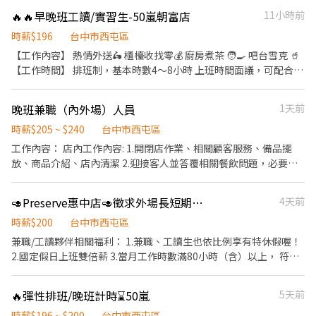
18:00、10:00～17:00 • 中班：12:30～18:00、14:00～18:00 • 晚
🔥🔥早晚班工讀/實習生-50嵐朝富店
11小時前
班：17:00～22:30、18:00～22:30 • 假日班：12:00～21:00、
17:00～22:00 📅【休假制度】 • 排休制，月休 8～12 天 🎁 超級亮
時薪$196
台中市西屯區
點 💼 勞健保、新制退休金提撥 💵 節慶禮金、生日禮金、業績獎金
【工作內容】 熱情外送🛵 櫃檯收找零💰 廚房煮茶 🧑‍🍳 吧台雪克 🥤
🔧 每年二次年度獎金發放(夏季獎金、冬季獎金) 🤝 年終尾牙、不定
【工作時間】 排班制，基本時數4～8小時 上班時間面議，可配合課
期員工聚餐 🩺 年資滿半年起享特休獎金 ⛽ 完整的教育訓練 📆 國定
表排班，兼職可配合 另有FT空缺歡迎詢問😉 【公司制度】 公開透
假日上班享雙倍薪資💥 💙 想聯繫我 ☝️ 點選【立即應徵】我會速度
明的升遷制度 完整的教育訓練 【公司福利】 享團保、勞健保及勞
晚班兼職（內外場）人員
1天前
回覆你！ ✌️ 或加入 🅻🅸🅽🅴：https://lin.ee/8rsUSDv 🤟 留言「姓
退、免費員工飲品、生日禮金、三節禮金與中秋禮品、油資津貼、
名＋電話＋截圖職缺」就能聯繫上～ 若想參考其他職缺，可以到我
打烊津貼、特休代金、尾牙
時薪$205 ~ $240
台中市西屯區
的Threads，看更多更多的職缺喔♬ My Threads：tsaipei_ruby
工作內容： 店內工作內容: 1.開閉店作業、相關顧客服務、備品擺
https://reurl.cc/7b2vad 別害羞❌別害怕❌找工作聯繫我
放、商品介紹、店內清潔 2.迎接客人並答覆相關餐飲問題，必要時
提供建議。 3.記錄顧客所點菜餚，並通知夥伴偕同做餐及送餐，顧
客問題處理。 4.上菜並提供有關用餐的服務。 5.清理餐桌，整理環
🥑Preserve惠中店🥑徵求外場長短期工讀，無經驗可😊
4天前
境。 6.完成上級主管所交付之工作項目 7.出餐、備料、製作菜盤。 -
---------------------------------------------------------------------
時薪$200
台中市西屯區
--------------------- 培訓流程: 分為4大工作站 煎、炸台、麵台、菜
兼職/工讀夥伴相關福利： 1.兼職、工讀生也依比例享有特休假喔！
口、外場 皆有培訓流程，免擔心，讓您盡快上手。 -----------------
2.國定假日上班雙倍薪 3.當月工作時數滿80小時（含）以上， 符合
---------------------------------------------------------------------
規定者，全勤獎金300元 4.三節紅包（春節、端午節、中秋節） 5.享
----- 工作時數內容: 月休8天(彈性排班) 工作時數:6-8小時/天(一頭
有勞保、健保、勞退提撥（6％） 6.員工用餐折扣（依照各品牌規
🔥彈性排班/晚班計時⌛️50嵐
5天前
班) -----------------------------------------------------------------
定） 7.員工餐福利（依照各品牌規定） 8.尾牙或春酒 9.有附員工餐
-------------------------- 目前營運時間: [寧夏店]預計營運時間
餐飲外場： ．負責為顧客帶位、安排座位、倒水。 ．將菜單遞給顧
時薪$196 ~ $200
台中市西屯區