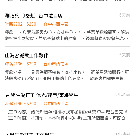
表排班，兼職可配合 另有FT空缺歡迎詢問😉 【公司制度】 公開透
明的升遷制度 完整的教育訓練 【公司福利】 享團保、勞健保及勞
涮乃葉（晚班）台中遠百店
6天前
退、免費員工飲品、生日禮金、三節禮金與中秋禮品、油資津貼、
打烊津貼、特休代金、尾牙
時薪$202 ~ $290
台中市西屯區
餐飲： ．負責為顧客帶位、安排座位、。 ．將菜單遞給顧客、解決
顧客提出之疑問，並給予餐點上的建議。 ．後續將顧客點餐訊息通
知廚房做餐，於顧客用餐完畢後，負責收拾碗盤與清理環境。 ．並
負責結帳、收銀等工作。 ．擔任廚師的助手，處理烹飪前之準備工
山海客誠徵工作夥伴
6天前
作與其他餐廳相關事務。 ．負責洗、剝、削、切各種食材。 ．負責
清理工作環境、設備和餐具。 ．準備不同餐點所需要的食材。 ．協
時薪$196 ~ $200
台中市西屯區
助測量食材的容量與重量。 ．負責擺盤、打包外帶服務。
餐飲外場： ．負責為顧客帶位、安排座位。 ．將菜單遞給顧客、解
決顧客提出之疑問，並給予餐點上的建議。 ．於顧客用餐完畢後，
負責收拾碗盤與清理環境。 ．並負責結帳、收銀等工作。 餐飲內
場： ．處理烹飪前與烹飪中之準備工作與其他餐廳相關事務。 ．負
🔥 學生愛打工 僑光/逢甲/東海學生
12小時前
責洗、剝、削、切各種食材。 ．負責清理工作環境、設備和餐具。
．準備不同餐點所需要的食材。 ．協助測量食材的容量與重量。 ．
時薪$196 ~ $200
台中市西屯區
負責擺盤、打包外帶服務。
【工作內容】 熱情外送🛵 櫃檯收找零💰 廚房煮茶 🧑‍🍳 吧台雪克 🥤
【工作時間】 排班制，基本時數4～8小時 上班時間面議，可配合課
表排班，兼職可配合 另有FT空缺歡迎詢問😉 【公司制度】 公開透
明的升遷制度 完整的教育訓練 【公司福利】 享團保、勞健保及勞
🔥學生愛打工 東海學生
11小時前