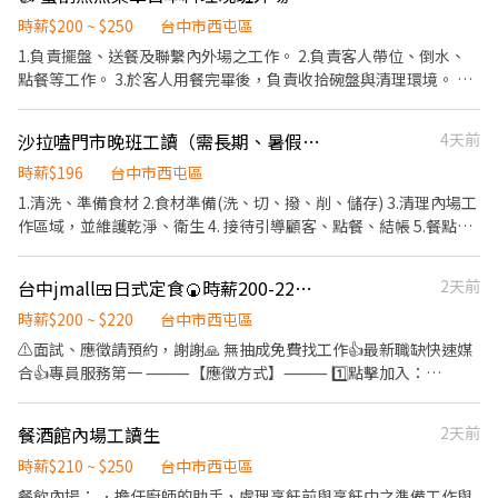
時薪$200 ~ $250
台中市西屯區
1.負責擺盤、送餐及聯繫內外場之工作。 2.負責客人帶位、倒水、
點餐等工作。 3.於客人用餐完畢後，負責收拾碗盤與清理環境。 4.
負責結帳、收銀之工作。
沙拉嗑門市晚班工讀（需長期、暑假時段已額滿）
4天前
時薪$196
台中市西屯區
1.清洗、準備食材 2.食材準備(洗、切、撥、削、儲存) 3.清理內場工
作區域，並維護乾淨、衛生 4. 接待引導顧客、點餐、結帳 5.餐點製
作(沙拉、吐司) 6.清理外場工作區域及用餐區，並維護乾淨、衛生 7.
執行主管交付之事項
台中jmall🍱日式定食🍘時薪200-220🍙快速報到👍有假日班
2天前
時薪$200 ~ $220
台中市西屯區
⚠️面試、應徵請預約，謝謝🙏 無抽成免費找工作👍最新職缺快速媒
合👍專員服務第一 ⸻【應徵方式】⸻ 1️⃣點擊加入：
https://lin.ee/Ur5Ko9E（ID：cfm1791i） 2️⃣加入後"務必"留言：
姓名/電話/專員找戴小姐/大戶屋(截圖職缺)
餐酒館內場工讀生
2天前
⸻⸻⸻⸻ ✅工作內容： 外場： 點餐帶位、顧客服
務、結帳收銀 內場： 食材備料、洗滌、甜點製作、環境清潔
時薪$210 ~ $250
台中市西屯區
⸻⸻⸻⸻ ✅工作時間： 早班10:00-16:00 晚班
餐飲內場： ．擔任廚師的助手，處理烹飪前與烹飪中之準備工作與