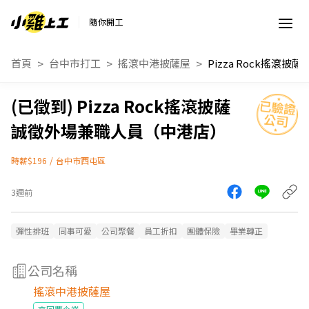
隨你開工
首頁
台中市打工
搖滾中港披薩屋
Pizza Rock搖滾披薩
誠徵外場兼職人員（中港店）
時薪$196
/
台中市西屯區
3週前
彈性排班
同事可愛
公司聚餐
員工折扣
團體保險
畢業轉正
公司名稱
搖滾中港披薩屋