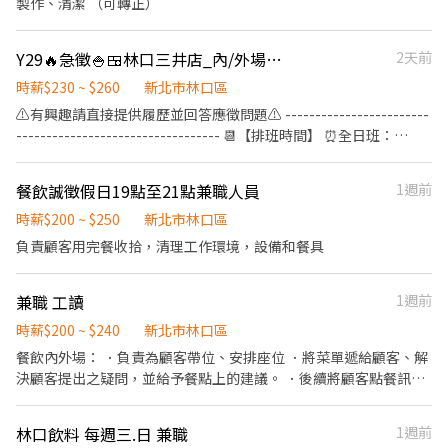
製作、清潔 （可轉正）
Y29🔥急徵🍚🍱林口三井店_內/外場計時人員【YAYOI彌生軒】
2天前
時薪$230 ~ $260
新北市林口區
⚠️有興趣請直接提供履歷並回答應徵問題⚠️ ------------------------
---------------------------------- 📆【排班時間】 ⏰全日班：
10:00~22:00 (工時8Hr/天) ⏰早 班：10:00~ (當日最少4Hr) ⏰
中/晚班：~22:00 (當日最少4Hr) ---------------------------------
餐飲誠徵假日19點至21點兼職人員
1週前
------------------------- 【工作內容】 💪🥤《外場服務》 1. 佈置及
清理餐桌、安排座位、為顧客帶位 2. 答覆有關餐飲問題，必要時提
時薪$200 ~ $250
新北市林口區
供建議 3. 上水、上餐並提供有關用餐的服務 4. 收銀服務 5. 工作區域
負責顧客用完餐收拾，清理工作環境，設備和餐具
和設備的清潔以及保養 🥦🥩《內場廚務》 1. 洗剝削切各種食材，烹
飪前置備料作業 2. 各項定食及料理製作、出餐 3. 工作區域和設備的
兼職 工讀
1週前
清潔以及保養 4. 訂貨、庫存控管學習 -------------------------------
---------------------------- ⭕️歡迎對餐飲服務有高度的熱忱，態度
時薪$200 ~ $240
新北市林口區
積極認真的在校生加入，配合各大專院校學期、學年實習業務，可
餐飲內外場： ．負責為顧客帶位、安排座位 ．將菜單遞給顧客、解
與學校簽訂相關合約。 ✅2026年1-2月、6-8月、12月期間限定特別
決顧客提出之疑問，並給予餐點上的建議。 ．後續將顧客點餐訊息
津貼！計時人員每小時薪資額外再加10元。 ✅每月工時達成獎勵，
通知廚房做餐，或可進行簡易餐飲之料理，調配飲料等。 ．於顧客
總工時達100小時以上發放500元或達150小時以上者發放1,000元。
用餐完畢後，負責收拾碗盤與清理環境。 ．負責擺盤、打包外帶服
✅一天中能排班最少4小時、每周最少須提供16-20小時排班。兩周
林口飲料 每週三.日 兼職
1週前
務。 工作時間：早班晚班全班 都需輪班配合 工作環境單純 需勤快