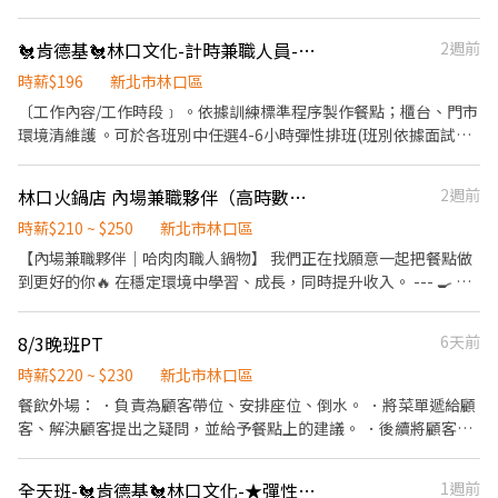
外帶服務。
完畢後、負責收拾碗盤與清理環境
🐔肯德基🐔林口文化-計時兼職人員-★彈性周排班★-"$196-240"
2週前
時薪$196
新北市林口區
〔工作內容/工作時段﹞ 。依據訓練標準程序製作餐點；櫃台、門市
環境清維護 。可於各班別中任選4-6小時彈性排班(班別依據面試餐
廳需求為主 ﹝薪資福利﹞ ★ 基本時薪：$196 "起" ★ 津貼福利 ◆
值班津貼：每小時20元(晉升組長後 ◆ 早、晚班津貼：23:00-
林口火鍋店 內場兼職夥伴（高時數獎金最高3000）
2週前
07:00（每小時享有50-80元津貼 ◆ 健檢：任職滿一年起，公司提供
年度健檢照顧你的健康 ◆ 保險：除勞、健、勞退外，公司更為你投
時薪$210 ~ $250
新北市林口區
保團保維護你的安全 ◆ 員工用餐折扣：兼職夥伴當日任職滿4小
【內場兼職夥伴｜哈肉肉職人鍋物】 我們正在找願意一起把餐點做
時，即享有85折員購折扣；組長當日任職每四小時享有乙餐員餐 ◆
到更好的你🔥 在穩定環境中學習、成長，同時提升收入。 --- 🍳 內
生日/節慶禮卷： 你生日我慶祝，生日當月我們提供你品牌禮卷 讓
場職務內容 - 餐具清洗及設備保養 - 食材前置處理（洗菜、切菜、煮
生日更有溫度 你過節我共歡，重要節慶我們提供你福利禮券 好好與
飯等） - 各式鍋類擺盤、餐點製作 - 維持工作區域乾淨整潔 ＊具團
8/3晚班PT
6天前
家人歡慶 你旅遊我贊助，每年職福會提供你旅遊津貼 好好享受幸福
隊精神，主動協助夥伴 分工合作共同完成＊ --- 💰 薪資 【兼職薪
人生 ◎ 詳細工作時間於面試時告知
資】：時薪 210–250 元 💡 時數獎金制度（每月結算一次） - 100小
時薪$220 ~ $230
新北市林口區
時 → 1000元 - 120小時 → 1400元 - 150小時 → 2200元 - 170小時
餐飲外場： ．負責為顧客帶位、安排座位、倒水。 ．將菜單遞給顧
→ 3000元 ✔ 時數獎金以「每月結算」為基準 ✔ 做越多，整體收入
客、解決顧客提出之疑問，並給予餐點上的建議。 ．後續將顧客點
越高 ✔ 制度透明，努力直接反映在薪資 --- 🕒 上班時間 兼職：排班
餐訊息通知廚房做餐，或可進行簡易餐飲之料理，如：烤土司或調
制 我們重視每一位員工，提供良好工作環境與學習空間， 每年依績
配飲料等。 ．於顧客用餐完畢後，負責收拾碗盤與清理環境。 ．並
全天班-🐔肯德基🐔林口文化-★彈性周排班★-"$196-$193"-另享早晚班津貼
1週前
效調薪，歡迎願意穩定工作的你加入💪