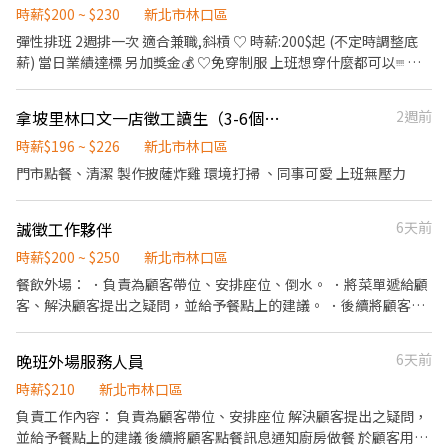
排班一次，可彈性調整。 ✅假日能排班的兼職人員
時薪$200 ~ $230
認真 每日供餐 同事們都好相處 歡迎新同事來加入
新北市林口區
彈性排班 2週排一次 適合兼職,斜槓 ♡ ︎︎時薪:200$起 (不定時調整底
薪) 當日業績達標 另加獎金💰 ♡免穿制服 上班想穿什麼都可以ᵎᵎᵎᵎ ♡
彈性排班 可利用休假排班,學生可依課表排班 ♡上下班無交通工具到
家 公司提供車輛接送 不用擔心交通問題 ♡ 上下班無交通工具到家
拿坡里林口文一店徵工讀生（3-6個月也可以）
2週前
公司提供車輛接送 不用擔心交通問題 ♡滿3個月的夥伴 享有生日禮
無需每日配合 選每週幾也可以喔 其餘地點,公司可安排車輛接送ت
時薪$196 ~ $226
新北市林口區
桃園地區： 📍蘆竹區:|南崁夜市二’五’六| 📍大溪區:|大溪老街 四|
門市點餐、清潔 製作披薩炸雞 環境打掃 、同事可愛 上班無壓力
大溪老街 六’日| 📍大園區:|菓林夜市 六| 璟都好夜市 六| 新北地
區： 📍林口區:|林口夜市 三’日| 📍新莊區:|西盛夜市 五| 📍淡水區:|
誠徵工作夥伴
6天前
沙崙夜市 五‘日| 新竹地區： 東區：|後站夜市 二、五｜｜青草湖夜
市 三｜ 竹東鎮：｜竹東夜市 六｜ 竹北市：｜竹北夜市 六 、日｜ 苗
時薪$200 ~ $250
新北市林口區
栗地區： 竹南區：｜竹南夜市 六｜ 後龍區：｜後龍夜市 日｜
餐飲外場： ．負責為顧客帶位、安排座位、倒水。 ．將菜單遞給顧
客、解決顧客提出之疑問，並給予餐點上的建議。 ．後續將顧客點
餐訊息通知廚房做餐，或可進行簡易餐飲之料理，如：烤土司或調
配飲料等。 ．於顧客用餐完畢後，負責收拾碗盤與清理環境。 ．並
晚班外場服務人員
6天前
負責結帳、收銀等工作。 餐飲內場： ．擔任廚師的助手，處理烹飪
前與烹飪中之準備工作與其他餐廳相關事務。 ．負責洗、剝、削、
時薪$210
新北市林口區
切各種食材。 ．負責清理工作環境、設備和餐具。 ．準備不同餐點
負責工作內容： 負責為顧客帶位、安排座位 解決顧客提出之疑問，
所需要的食材。 ．協助測量食材的容量與重量。 ．負責擺盤、打包
並給予餐點上的建議 後續將顧客點餐訊息通知廚房做餐 於顧客用餐