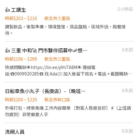
👍 工讀生
5小時前
時薪$203 ~ $210
新北市三重區
調製飲品，後製準備，環境整理，貨品盤點，區域外送，點餐接
待。
👍 三重 中和🚀 門市夥伴招募中🦐想找穩定工作嗎？⭐ 固定班別＋完整培訓＋油資補貼！
6天前
時薪$196 ~ $299
新北市三重區
快速問職缺🌟https://lin.ee/pYnTA8M🌟 連絡電
話:☎️0909920285☎️ 找 Ada🙋‍♀️ 加入後留下姓名 + 電話 + 截圖職缺🤩
🈚️詐騙🈚️💯安心就業💯 🛠️工作內容🛠️ 🏪有人店 ◆收銀(pos機操作)
◆接待客人、銷售商品 ◆包裹寄收、盤點 🏫智取店 ◆理貨 ◆補充
日船章魚小丸子（長庚店）-（晚班工讀）
6天前
耗材 🕰️上班時間🕰️ 🏪有人店 ◆固定早/午/晚班/假日班（4~7.5 小
時不等）。 一週配合 3-5 天（含六日）。 🏫智取店(固定早晚班) ◆
時薪$200 ~ $220
新北市林口區
提供早、午、晚、夜班日(排班 2-5 小時)選擇極其彈性。 一週配合
外場打包、烤章魚燒 工作內容簡單 ［對客人態度良好］ #（上班請
3-5 天（含六日）。 💰薪資💰 🏪有人店 ◆新竹以北，宜蘭地區
勿遲到）非常需要人手
30000/月 ◆苗栗以南、基隆地區 29500/月 ★兼職、假日班 ※獎金
各區不同，個別面試可問 ◆台北201/時+區域津貼($5~$45) ◆其餘
洗碗人員
6天前
地區196/時+區域津貼($5~$45) 🏫智取店 ※獎金各區不同，個別面