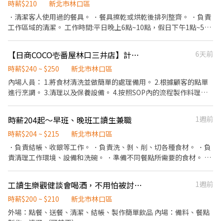
試可問(津貼包含區域，班別，交通三項津貼) ◆台北209/時+津貼
時薪$210
新北市林口區
($33~$68) ◆其餘地區204/時+津貼($8~$83) ‼️工作需求‼️ ★需支援
．清潔客人使用過的餐具。 ．餐具擦乾或烘乾後排列整齊。 ．負責
附近門市 🎉工作福利🎉 🏪有人店 ★固定班別 ★完整教育訓練 🏫智
工作區域的清潔。 工作時間:平日晚上6點~10點，假日下午1點~5
取店 ★油資、維修補貼 ★固定班別 ★完整教育訓練 快速問職缺🌟
點；晚上6點~10點 煩請確認職缺後再投履歷，若經邀請不回應者或
https://lin.ee/pYnTA8M🌟 連絡電話:☎️0909920285☎️ 找 Ada🙋‍♀️ 加
是放鴿子者一律黑名單，謝謝
入後留下姓名 + 電話 + 截圖職缺🤩 🈚️詐騙🈚️💯安心就業💯
【日商COCO壱番屋林口三井店】計時人員
6天前
時薪$240 ~ $250
新北市林口區
內場人員： 1.將食材清洗並做簡單的處理備用。 2.根據顧客的點單
進行烹調。 3.清理以及保養設備。 4.按照SOP內的流程製作料理。
5.協助店主管執行店務。 外場人員： 1.具服務熱忱，親切笑容。 2.
餐飲服務、點餐等及其他餐廳相關工作。 3.負責協助店主管進行店
時薪204起～早班、晚班工讀生兼職
1週前
鋪作業程序。 4.進行簡易餐飲之料理，如：製作沙拉、調配飲料
等。 5.負責結帳、收銀之工作。 6.協助店主管店務管理。 ※內場人
時薪$204 ~ $215
新北市林口區
員時薪250、外場人員時薪240
．負責結帳、收銀等工作。 ．負責洗、剝、削、切各種食材。 ．負
責清理工作環境、設備和洗碗。 ．準備不同餐點所需要的食材。 ．
協助測量食材的容量與重量。 ．無經驗可；有廚房、火鍋、滷味
店、便當店 內場相關經驗超過半年者，時薪$206起。 ．工作表現良
工讀生樂觀健談會喝酒，不用怕被討厭的客人欺負
1週前
好三個月後調薪。 ．可排休假日。
時薪$200 ~ $210
新北市林口區
外場：點餐、送餐、清潔、結帳、製作簡單飲品 內場：備料、餐點