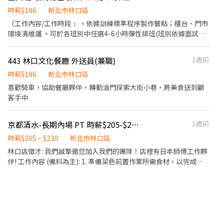
負責結帳、收銀等工作。 餐飲內場： ．擔任廚師的助手，處理烹飪
前與烹飪中之準備工作與其他餐廳相關事務。 ．負責洗、剝、削、
時薪$196
新北市林口區
切各種食材。 ．負責清理工作環境、設備和餐具。 ．準備不同餐點
〔工作內容/工作時段﹞ 。依據訓練標準程序製作餐點；櫃台、門市
所需要的食材。 ．協助測量食材的容量與重量。 ．負責擺盤、打包
環境清維護 。可於各班別中任選4-6小時彈性排班(班別依據面試餐
外帶服務。
廳需求為主 ﹝薪資福利﹞ ★ 基本時薪：$196 "起" ★ 津貼福利 ◆
值班津貼：每小時20元(晉升組長後 ◆ 早、晚班津貼：23:00-
443 林口文化餐廳 外送員(兼職)
1週前
07:00（每小時享有50-80元津貼 ◆ 健檢：任職滿一年起，公司提供
年度健檢照顧你的健康 ◆ 保險：除勞、健、勞退外，公司更為你投
時薪$196
新北市林口區
保團保維護你的安全 ◆ 員工用餐折扣：兼職夥伴當日任職滿4小
喜歡騎車，協助餐廳夥伴，轉動油門探索大街小巷，將美食送到顧
時，即享有85折員購折扣；組長當日任職每四小時享有乙餐員餐 ◆
客手中
生日/節慶禮卷： 你生日我慶祝，生日當月我們提供你品牌禮卷 讓
生日更有溫度 你過節我共歡，重要節慶我們提供你福利禮券 好好與
京都清水-長期內場 PT 時薪$205-$230（00:00下班/有全勤津貼）
1週前
家人歡慶 你旅遊我贊助，每年職福會提供你旅遊津貼 好好享受幸福
人生 ◎ 詳細工作時間於面試時告知
時薪$205 ~ $230
新北市林口區
林口店徵才: 我們誠摯邀您加入我們的團隊！店裡有日本師傅工作夥
伴! 工作內容 (備料為主): 1. 準備菜色前置作業所需食材，以完成烹
飪的前置工作。 2. 將洗好的餐盤收到儲藏櫃內，並在即將使用前預
先加熱。 3. 清理工作環境、設備及餐具。 4. 負責廚房內的衛生清潔
工作。 5. 主管交代事項。 **對日式料理有學習意願，可轉正擔任幹
部。 **兼職員工另有達標獎金(依公司規範)。 **依工作表現調薪。
歡迎對廚房料理有興趣者，加入我們這個大家庭！ 兼職人員上班時