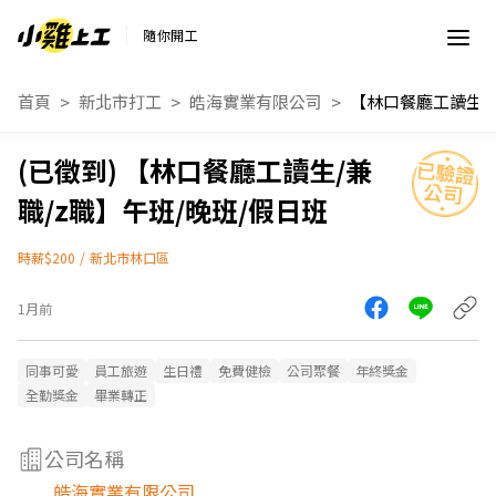
隨你開工
首頁
新北市打工
皓海實業有限公司
【林口餐廳工讀生/兼
職/z職】午班/晚班/假日班
時薪$200
/
新北市林口區
1月前
同事可愛
員工旅遊
生日禮
免費健檢
公司聚餐
年終獎金
全勤獎金
畢業轉正
公司名稱
皓海實業有限公司