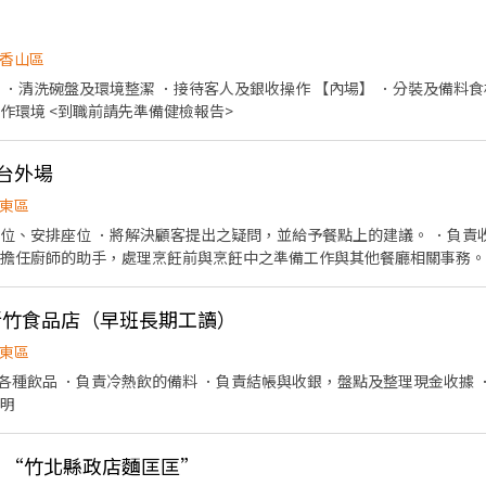
香山區
 ．清洗碗盤及環境整潔 ．接待客人及銀收操作 【內場】 ．分裝及備料食
及準備餐點 ．清洗器具及工作環境 <到職前請先準備健檢報告>
爐台外場
東區
帶位、安排座位 ．將解決顧客提出之疑問，並給予餐點上的建議。 ．負責
．擔任廚師的助手，處理烹飪前與烹飪中之準備工作與其他餐廳相關事務。
的容量與重量。 ．打包外帶服務。
-新竹食品店（早班長期工讀）
東區
各種飲品 ．負責冷熱飲的備料 ．負責結帳與收銀，盤點及整理現金收據 
說明
PT “竹北縣政店麵匡匡”