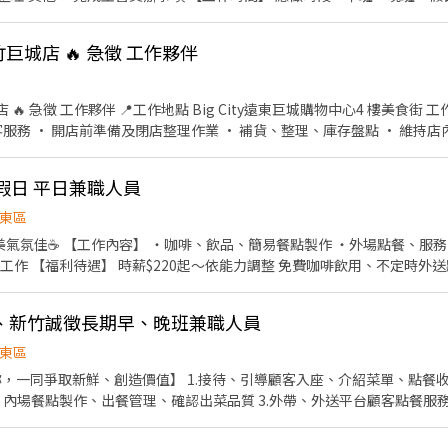
班依店鋪營運狀況,增減調整) 與純真的憨兒一同共事，簡單、愉快像個溫暖的家，喜憨
巨城店 🔥 急徵 工作夥伴
遠東巨城購物中心4 樓美食街 工作內容 • 料理製作、提供餐
客服務 • 開店前準備及閉店整理作業 • 補貨、整理、庫存盤點 • 維持店
守時、有責任感 ✔ 喜歡與人互動 歡迎無餐飲工作經驗、對餐飲業有熱忱的您。
啡 假日 平日兼職人員
東區
餐、服務（開朗活潑耐心尤佳） ・店
依勞基法給予勞保、健
保 工作時間：8:00～15:00（可溝通） 有興趣歡迎應徵聊聊 🙇
、新竹誠徵長期早、晚班兼職人員
東區
，一同爭取新鮮、創造價值】 1.接待、引導顧客入座、介紹菜單、點餐收
內場餐點製作、出餐管理、確認出菜品質 3.外帶、外送平台顧客點餐服務 4