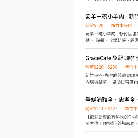
10:00~21:30(時間可與主管討論) (時間排
兒需要熱忱的您加入。
蜀羊ㄧ碗小羊肉 - 新竹
時薪$220
新竹市東區
蜀羊ㄧ碗小羊肉 - 新竹巨城店 🔥 急徵 工作夥伴 📍工作地點 Big City
點 • 點餐、收銀結帳、顧
事項…等 排班方式 • 彈性排班 • 假日（六、日及國定假日）需可配合排班 • 歡迎學生、兼職者 • 提供員工制服 希望您是～ ✔
GraceCafe 酪絲咖
時薪$220 ~ $250
新竹市
新竹東區-咖啡廳兼職 環境美氣氛佳☕️ 【工作內容】 ・咖啡、飲品、簡易餐點製作 ・外場點
內環境整潔 ・協助日常店內工作 【福利待遇】 時薪$220起～依能力調整 免費咖啡飲用、不定時外送點心 
爭鮮湳雅全、忠孝全
時薪$211 ~ $221
新竹市
【歡迎對餐飲有熱忱的你/妳
全方位工作技能-外場服務、
清整潔