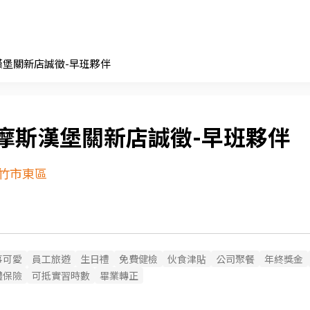
漢堡關新店誠徵-早班夥伴
摩斯漢堡關新店誠徵-早班夥伴
竹市東區
事可愛
員工旅遊
生日禮
免費健檢
伙食津貼
公司聚餐
年終獎金
體保險
可抵實習時數
畢業轉正