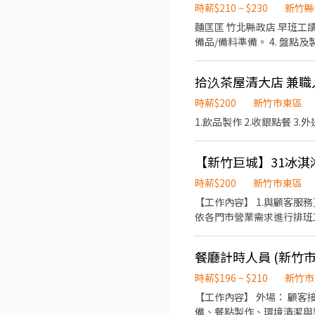
時薪$210 ~ $230
新竹縣
麵匡匡 竹北縣政店 早班工讀 PT 主要工作： （每日依照排班負責不同工作項目） 1. 早班開班。 2. 餐點製作與
備品/備料準備。 4. 盤點
售及顧客服務。 8. 結帳、
美味餐食。 12.激勵獎金、享受美味供餐。 無經驗可，著重在有衛生觀念、耐心
拾汣茶屋清大店 兼職
論，誠懇招募喜歡餐飲工作
時薪$200
新竹市東區
1.飲品製作 2.收銀點餐 3.
【新竹巨城】31冰淇淋（
時薪$200
新竹市東區
【工作內容】 1.與顧客服務互動 2.門市現場清潔作業 3.冰淇淋商品製作銷售 【上班時數】 彈性排班，可配合學生課後時段需求 1.
依各門市營業需求進行排班工時規劃 2.國定假日
【休假制度】 特休假、育嬰假、陪產假、家庭照顧假、
(不含新進人員體檢) 每月
餐廳計時人員 (新竹市
時薪$196 ~ $210
新竹市
【工作內容】 外場： 顧
備、餐點製作、環境清潔與整理 其他： 完成主管交辦事項 【工作時間】 應徵時段：早班．晚班．假日