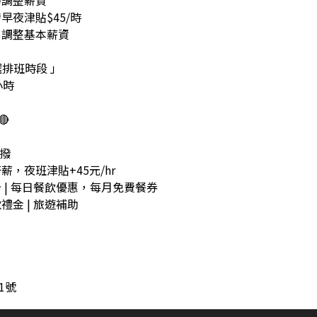
力調整薪資
加發早夜津貼$45/時
」調整基本薪資
 任選排班時段 」
小時
🔴
提撥
薪，夜班津貼+45元/hr
卡 | 每日餐飲優惠，每月免費餐券
禮金 | 旅遊補助
1號