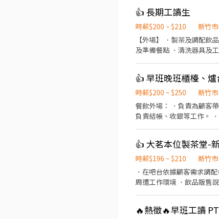
👍 長期工讀生
時薪$200 ~ $210
新竹市
【外場】 ．製茶及調配飲品
👍 早班晚班櫃檯、
時薪$200 ~ $250
新竹市
餐飲外場： ．負責為顧客
負責結帳、收銀等工作。 
和餐具。 ．協助測量食材
👍 大茗本位製茶堂
時薪$196 ~ $210
新竹市
．在吧台依據顧客需求調配
周遭工作環境 ．飲品販售
🔥熱徵🔥早班工讀 