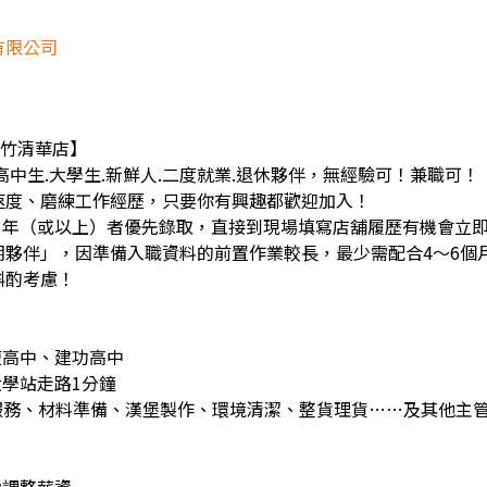
有限公司
新竹清華店】
高中生.大學生.新鮮人.二度就業.退休夥伴，無經驗可！兼職可！
應速度、磨練工作經歷，只要你有興趣都歡迎加入！
以配合1年（或以上）者優先錄取，直接到現場填寫店舖履歷有機會立
期夥伴」，因準備入職資料的前置作業較長，最少需配合4～6個
斟酌考慮！
復高中、建功高中
學站走路1分鐘
服務、材料準備、漢堡製作、環境清潔、整貨理貨……及其他主