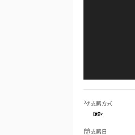
支薪方式
匯款
支薪日