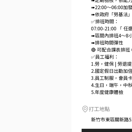
➠定期檢核，依能
➠22:00～06:00
➠依政府「勞基法
✅排班時間：
07:00-21:00 「
➠區間內排班4～8
➠排班時間彈性
🔴 可配合課表排班 
✅員工福利：
1.勞，健保 | 勞退
2.國定假日出勤加倍
3.員工制服，會員
4.生日，端午，中秋
5.年度健康體檢
打工地點
新竹市東區關新路5