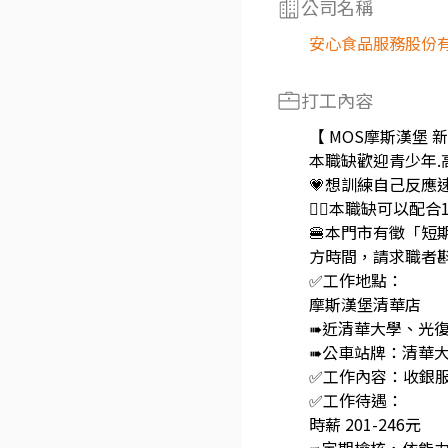
公司名稱
安心食品服務股份
打工內容
【 MOS摩斯漢堡 
本職缺歡迎青少年.
💗想訓練自己反
🙋‍♂️本職缺可
🍔本門市有徵「短
方時間，請求職者
✅工作地點：
摩斯漢堡清華店
➠近清華大學、光
➠公車站牌：清華大
✅工作內容：收銀
✅工作待遇：
時薪 201-246元