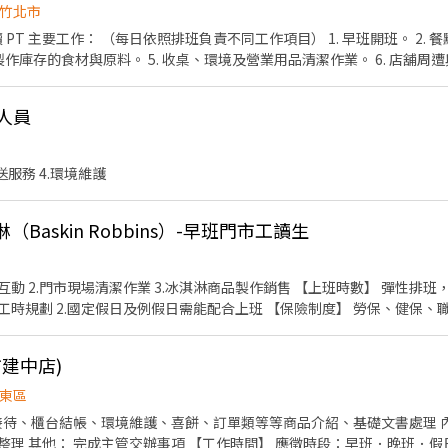
竹北市
出餐品質控管。 3.
及製作庫存的食材與原料。 5. 收桌、環境及營業用品清潔作業。 6. 店舖周遭與
收銀等工作。 9. 環境衛生維護及食品安全管理。 10.依照人力需求排班。 
、細心，不怕餐飲及繁複工作。 詳細可面談討
人員
的夥伴加入。
外送服務 4.環境維護
Baskin Robbins）-早班門市工讀生
及例假日需能配合上班 【保險制度】 勞保、健保、職災保險、退休金提撥6%
生理假等 【各項補助】 婚喪補助、傷病補助 【員工福利】 年度員工健檢
發放免費冰淇淋兌換券、購物享員工折扣
建中店)
東區
客接待、櫃台結帳、環境維護、喜餅、訂單類等等商品介紹、基礎文書處理 
班 彈性排班時段：