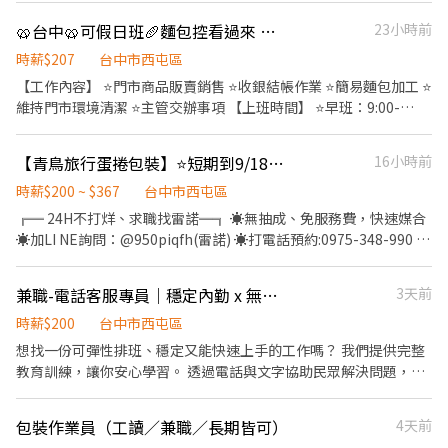
責擺設商品、簡易櫥窗/器材清潔等環境維護 ．基本結帳收銀 ．貨
🥨台中🥨可假日班🥖麵包控看過來 【麵包門市人員】
23小時前
品上架/整理、即期品挑檢 · 主管臨時交辦事項
時薪$207
台中市西屯區
【工作內容】 ⭐️門市商品販賣銷售 ⭐️收銀結帳作業 ⭐️簡易麵包加工 ⭐️
維持門市環境清潔 ⭐️主管交辦事項 【上班時間】 ⭐️早班：9:00-
18:00/10:00-17:00 ⭐️午班：12:30-18:00/14:00-18:00 ⭐️晚班：
17:00-22:30/18:00-22:30 ⭐️假日班：12:00-21:00/17:00-22:00（不
【青鳥旅行蛋捲包裝】⭐短期到9/18⭐ ((✦時薪$200起/周休六日✦)
16小時前
一定上滿8小） 【薪資待遇】 ⭐️207$ 【地址】 ⭐️台中市西屯區台灣
大道3段301號 【應徵方式】 ⭐️加入行動條碼:
時薪$200 ~ $367
台中市西屯區
https://reurl.cc/aXMg1D ⭐️加入後請傳「姓名＋電話＋截圖職缺」
╔═ 24H不打烊、求職找雷諾═╗ ☀️無抽成、免服務費，快速媒合
-- 電話未接請加入上方連結並留言，訊息必回覆 其他地區職缺也歡
☀️加LI NE詢問：@950piqfh(雷諾) ☀️打電話預約:0975-348-990 ☀️
迎詢問！ ❌絕無詐騙｜⭕️免費諮詢⭕️安心上工
直接投遞履歷,指名找雷諾Reno ╚═════════════╝
☀知名蛋捲包裝，送禮首選~ ✅【工廠環境佳、乾淨明亮、吹冷氣】
兼職-電話客服專員｜穩定內勤 x 無業績壓力｜台中東海郵局大樓 ＜47C29＞
3天前
✅【需配合定點久站、旺季配合加班】 ✅【固定班/免經驗/免無塵/
工作簡單好上手】 ⭐短期到115/9/18，依工作表現有機會延長⭐
時薪$200
台中市西屯區
▬▬▬▬工作內容▬▬▬▬ 【工作地點】：台中市西屯區工業三十
想找一份可彈性排班、穩定又能快速上手的工作嗎？ 我們提供完整
六路X號 【工作內容】：蛋捲內餡填充、包裝出貨 【工作時間】：
教育訓練，讓你安心學習。 透過電話與文字協助民眾解決問題，無
☑️日班08:20~17:20▶ ➪時薪【$200起】➪未加班【$35,200起】 ▶
業績壓力！ ---------------------------------------------------------
加班費另計，可達【$45,000起】 - 【休假制度】：週休六日/見紅
----------------------- ✅ 工作內容 1.處理民眾來電問題諮詢與回
包裝作業員（工讀／兼職／長期皆可）
4天前
休 【用餐制度】：免費供餐 【用餐說明】：中午休息60分 【發薪
覆、問題反映與紀錄 2.協助相關業務之線上系統操作及諮詢 3.其他