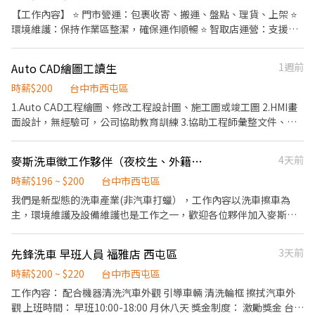
【工作內容】 ⭐️ 門市營運：包裹收寄、搬運、盤點、理貨、上架 ⭐️
環境維護：保持作業區整潔，確保運作順暢 ⭐️ 智取店運營：支援無
人商店跑點（部分區域除外） ⚠️ 需有駕照及機車，配合單日跑點及
鄰近門市支援 ⚠️ 【上班時間】(可選班別) ⭐️早班時間0730-
Auto CAD繪圖工讀生
1週前
1230/0800-1300/0830-1330 ⭐️晚班時間1730-2330/1730-
2230/1830-2230/1830-2330 【薪資待遇】 ⭐️204$~224$ - 【工作
時薪$200
台中市西屯區
地點】 ⭐️西屯逢甲 - 台中市西屯區逢甲路70號1樓 ⭐️西屯工業 - 台中
1.Auto CAD工程繪圖、修改工程設計圖、施工圖或竣工圖 2.HMI畫
市西屯區工業區一路96之2號1樓 【應徵方式】 加入行動條碼:
面設計，無經驗可，公司協助教育訓練 3.協助工程師彙整文件、整
https://reurl.cc/aXMg1D 加入後請傳「姓名＋電話＋截圖職缺」 --
理相關資料，並管理相關文件與檔案 4.協助工程師處理相關行政作
電話未接請加入上方連結並留言，訊息必回覆 其他地區職缺也歡迎
業 5. 主管交辦事項。 此職務會Auto CAD 為必要條件。
麥斯洗車徵工作夥伴（夜校生、外籍、二度都可以喔）
4天前
詢問！ ❌絕無詐騙｜⭕️免費諮詢⭕️安心上工
時薪$196 ~ $200
台中市西屯區
我們是新型態的洗車產業(非汽車打蠟），工作內容以洗車擦車為
主，環境維護及設備維護也是工作之一，歡迎各位夥伴加入麥斯洗
車學院的行列（和加油站類似的上班模式但是不用加油只要洗車）
先鋒洗車 早班人員 福雅店 西屯區
3天前
時薪$200 ~ $220
台中市西屯區
工作內容： 配合機器清洗汽車外觀 引導車輛 清洗輪框 擦拭汽車外
觀 上班時間： 早班10:00-18:00 月休八天 獎金制度： 激勵獎金 台數