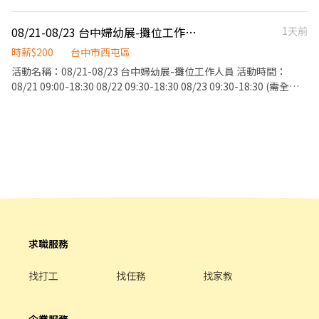
業績獎金 *中午有供餐 *不需相關經驗
08/21-08/23 台中婦幼展-攤位工作人員
1天前
時薪$200
台中市西屯區
活動名稱：08/21-08/23 台中婦幼展-攤位工作人員 活動時間：
08/21 09:00-18:30 08/22 09:30-18:30 08/23 09:30-18:30 (需全檔
期配合，中午輪流用餐休息30分鐘，供餐不計薪；活動時間及崗位
依照現場為主) 工作內容：協助攤位佈置、招攬民眾玩抽獎箱後進攤
位上洽詢、禮袋裝袋、環境整理、機動性協助客戶需求等 活動地
點：臺中國際會展中心（台中市西屯區黎明路三段1000號） 活動服
裝：白色素T+深色牛仔長褲(無破洞及圖案)+休閒包鞋 活動薪資：
200/HR 活動人數：1人 匯款日期：活動結束隔月15號，遇例假日順
延(9/15由凱基銀行匯款) 意者，請寄簡歷及數張照片至
bfhrs5b32@gmail.com 或和 陳小姐 02-27201610 分機214 0966-
517-026
求職服務
找打工
找任務
找家教