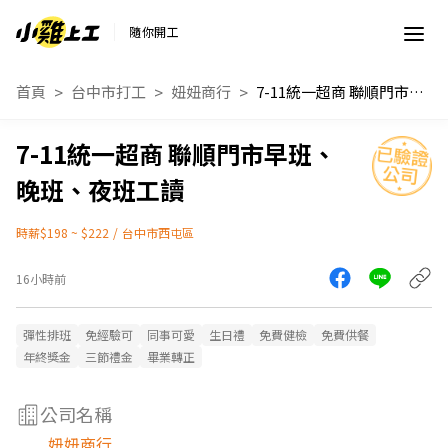
隨你開工
首頁
台中市打工
妞妞商行
7-11統一超商 聯順門市早班、晚班、夜班工讀
7-11統一超商 聯順門市早班、
晚班、夜班工讀
時薪$198 ~ $222
/
台中市西屯區
16小時前
彈性排班
免經驗可
同事可愛
生日禮
免費健檢
免費供餐
年終獎金
三節禮金
畢業轉正
公司名稱
妞妞商行