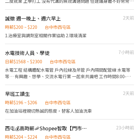
二度就業 上學打工 沒有代溝的無效溝通問題 但建議身體不好常常需
六】 地點：大里十九甲直排輪場（消防局下方） 時間：15:00～
求） • 工作表現優良獎勵金 • 季末員工聚餐 • 愉快合作的團隊環
要請假的繞過 同事好相處不囉唆 歡迎你的加入😊😊😊
16:00 ►初階、一級 16:10～17:10 ►一級、二級 【週日】 地點：三
境 🏊🏊🏊 【游泳教練】 • 一對一教練 • 幼兒班教練 • 團體課程教
和公園（台中市大雅區龍善二街） 時間：09:00～10:00 ►初階、一
誠徵 週一晚上、週六早上
2天前
練3～5人 課程時長1hr $450-$700 需具備合格游泳教練證及教學經
級、二級 【週日】 地點：南屯保安公園 時間：09:30～10:30 ►初
歷 具備責任心、不遲到、守時者歡迎應徵
時薪$200 ~ $220
台中市西屯區
階、一級、二級 【週日】 地點：三和公園（台中市大雅區龍善二
1.治療室與調劑室相關作業協助 2.環境清潔
街） 時間：15:00～16:00 ►初級、一級 16:10～17:10 ►一級、二
級 17:10～18:10 ►三級 【週日】 地點：廍興公園（406台中市北屯
區太順路200號） 時間：15:00～16:00 ►初級、一級 16:10～17:10
水電技術人員、學徒
7小時前
►一級、二級 休假制度 依公司規定 可上班日 不限 需求人數 8人 FB
日薪$1568 ~ $2300
台中市西屯區
徵人格式 工作內容： 1. 熱愛運動，會基本直排輪者佳。 2. 對小朋友
熱情有耐心，應徵來函請告知適合面試時間。 (白天或晚上，平日或
水電工程 結構體配水電管 戶內拉線及吊管 戶內隔間配管線 水電等
假日皆可)，簡單敘述自己學直排輪或者運動項目之經歷。
等… 有興趣、想學、交流水電行業 一起來共識吧 工作時間8:00-
17:00 中午休息一小時
早班工讀生
2天前
時薪$196 ~ $206
台中市西屯區
在加油站裡親切熱誠的態度，替客人加油洗車
西屯💰高時薪🦐Shopee智取【門市人員】
23小時前
時薪$204 ~ $224
台中市西屯區