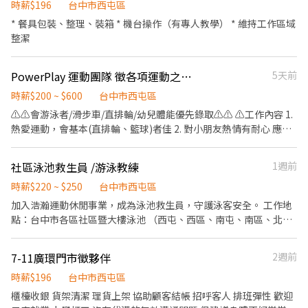
制度】：次月10號；可周預支 ▬▬▬▬福利制度▬▬▬▬ ❶.依照
主管交辦事項 ------------------------------------------------------
時薪$196
台中市西屯區
勞基法相關福利 ❷. 享勞保、健保、團保、勞退6％ ❸. 到職滿3個月
-------------------------- ✅ 薪資與福利 1.時薪：200元 2.值班津
* 餐具包裝、整理、裝箱 * 機台操作（有專人教學） * 維持工作區域
享三節禮金或禮品 ▬▬▬▬求職請洽▬▬▬▬ ▶應徵職缺-電洽或
貼：每小時加20元(20:00至隔天上午07:00前) 3.本職務享專業認證
整潔
加LI NE即可預約 ▶最安心快速選擇找雷諾Reno▶ ☑ E-mail：
津貼及其他獎金，詳情將於面談時說明。 --------------------------
reno@i-can.tw ☑截圖加LI NE:@950piqfh ☑撥打電話:0975-348-
------------------------------------------------------ ✅ 排班彈性~
990【可傳簡訊】 ➪傳截圖職缺+求職者姓名+電話➪完成預約
PowerPlay 運動團隊 徵各項運動之人才（直排輪教學、幼兒體能教學、銀髮族教學、游泳教學、滑步車教學、活動承辦）者佳！
5天前
個人休假日出遊不再人擠人 1.採平、假日，早、晚班排班 2.早班時
段：07:00~16:00、08:00~17:00、09:00~18:00、10:00~19:00 3.晚
時薪$200 ~ $600
台中市西屯區
班時段：13:00~22:00、14:00~23:00、15:00~24:00 4.大夜班時段：
⚠️⚠️會游泳者/滑步車/直排輪/幼兒體能優先錄取⚠️⚠️ ⚠️工作內容 1.
23:00-08:00、00:00-09:00 5.每次排班需4小時、每週需排班20小時
熱愛運動，會基本(直排輪、籃球)者佳 2. 對小朋友熱情有耐心 應徵
6.各班別人力安排，將依話務趨勢進行安排 -------------------------
來函請告知適合面試時間 (白天或晚上，平日或假日皆可)，簡單敘
------------------------------------------------------- ✅ 我們需要
述自己學直排輪或者運動項目之經歷。 星期三下午5-6點 星期六、
這樣的你 1.學歷：大專(含)以上畢業。若具備客服或服務業相關經
社區泳池救生員 /游泳教練
1週前
日 下午3-6點 3.可選擇自己有空工作的時間，但選完後要固定出
驗，高中職(含)以上畢業即可。 2.技能要求：具備基本電腦操作及文
席。 4.二個禮拜團隊練習乙次，必須到達，無法到達告知。 5.實習
時薪$220 ~ $250
台中市西屯區
書軟體使用，中文輸入速度30字/分以上。 -------------------------
生另外面談 6.歡迎熱愛教學籃球/游泳/直排輪/滑步車 職務類別 專項
加入浩瀚運動休閒事業，成為泳池救生員，守護泳客安全。 工作地
------------------------------------------------------- ✅ 立即加入
教練 其他才藝類老師 工作待遇 助教時薪200，主教350元以上，堂
點：台中市各區社區暨大樓泳池 （西屯、西區、南屯、南區、北
我們！ 1.立即投遞履歷，將有專人與您聯繫！
薪計算，依照教學能力考核給予漲薪資。 工作性質 兼職 - 長期工讀
屯、北區、太平） 工作內容： • 負責泳池現場安全巡查 • 水質測
⚠️上班地點/時段 【週三】 地點：三和公園（台中市大雅區龍善二
量監督管控 • 提供泳客基本指引與協助 • 維持泳池環境清潔整潔
7-11廣環門市徵夥伴
2週前
街） 時間：17：00~18：00 ►初級/一級/二級 【週六】 地點：南屯
• 完成主管交代事宜 人數需求：數名 國定假日：國定假日時薪為雙
保安公園 時間：09:30～10:30 ►初階、一級、二級 【週六】 地
倍✨ 準時發薪 工作時段：依照各社區開放時間為準 （時間彈性可調
時薪$196
台中市西屯區
點：三和公園（台中市大雅區龍善二街） 時間：15:00～16:00 ►初
整，可配合離家近社區） 徵求條件：需具備有效期限內合格救生員
櫃檯收銀 貨架清潔 理貨上架 協助顧客結帳 招呼客人 排班彈性 歡迎
級、一級 16:10～17:10 ►一級、二級 17:10～18:10 ►三級 【週
證 兼職/長期 皆可 我們給你的： • 排班彈性（可配合上課或生活需