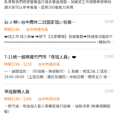
負責幫我們把便當餐盒打進去餐盒裡面，加補菜工作很簡單很單純
請大家可以參考看看，起薪200看能力表現
👍 J-映✨台中周休二日固定班📈包裝作業員💰急需用錢可預支💯免穿無塵衣💰三節禮金
3天前
時薪$196
台中市南屯區
❤️‍找工作 找小旻❤️‍ ➡按下【立即應徵】投遞履歷➡快速接洽面試!!!
⚯⚯⚯⚯⚯⚯⚯⚯⚯⚯⚯⚯⚯⚯⚯⚯⚯⚯⚯⚯⚯⚯⚯⚯⚯⚯⚯⚯⚯ ⚡職缺內容
⚡ 📍【工作地點】台中市南屯區工業區19路 📦【工作內容】 ✔各類
產品之組裝、加工、打端 ✔檢驗、包裝作業 🕐【工作時間、薪資】
7-11統一超商龍竹門市「夜班人員」❤️
2天前
📌08:30～17:30（午休1小時） 💰薪資範圍:$30,500/月 (配合加班平
均約$30,500/月~$36800/月) 🎯【休假制度】周休二日(需配合加班)
時薪$196 ~ $220
台中市龍井區
💰【獎金制度】三節禮金 🎁【福利】 🎉冷氣廠區環境舒適不悶熱 🎉
一、誠徵班別：（可自選，無經驗可） 1. 員額：夜班2名 2. 班別：
可預支薪水 ✨ෆෆෆෆෆෆ📞應徵看這裡📞ෆෆෆෆෆෆ✨ ❤️‍服務專員:小旻
24:00-08:00 （上班日期：週日至週四；休假日期：禮拜五六 或上
❤️‍加賴詢問:搜尋帳號@547qfznf（記得加＠） ❤️‍點擊加
班日期：週四至週六；休假日期：禮拜日ㄧ二三。 擇一） 二、員工
入:https://lin.ee/TuSzLpe (加入後請傳: 職缺截圖+姓名+電話)
福利： 1. 法定項目： 勞健保、加班費、陪產檢及陪產假、產假、 產
早班服務人員
3天前
檢假、員工體檢補助、勞退提撥金 2. 福利制度： 獎金類： 生日禮
金、年終獎金、三節禮金/品、 績效/特殊班獎勵金 、晉階津貼、職
時薪$196 ~ $206
台中市西屯區
務加給 保險類： 員工住院慰問金 交通類： 員工停車位 娛樂類： 國
·把汽油、柴油加入客人車輛並進行結帳 ·協助洗車 (無需相關經
內旅遊補助、尾牙聚餐、每季餐敘補助 其他類： 需穿著員工制服、
驗）
員工在職教育訓練 三、工作內容： ．提供顧客詢問或諮商建議 ．負