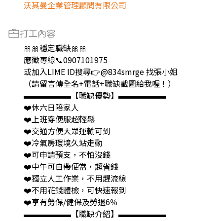
沃其曼企業管理顧問有限公司
打工內容
🎀🎀穩定職缺🎀🎀
應徵專線📞0907101975
或加入LIME ID搜尋👉@834smrge 找張小姐
（請留言傳全名+電話+職缺截圖給我喔！）
▬▬▬▬▬▬【職缺優勢】▬▬▬▬▬▬
❤️休六日陪家人
❤️上班穿便服超輕鬆
❤️交通方便大眾運輸可到
❤️冷氣房環境久站走動
❤️可申請預支，不怕沒錢
❤️中午可自帶便當，超省錢
❤️獨立人工作業，不用趕流線
❤️不用花錢體檢，可快速報到
❤️享有勞保/健保及勞退6％
▬▬▬▬▬▬【職缺介紹】▬▬▬▬▬▬