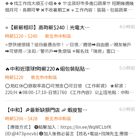
餐自理 ⭐一般人士請可配合完整工期再應徵 ⭐暑假學生打工，至少
🍀🍀找工作找大順王小姐🍀🍀 🎊出貨好市多進口蔬果🎊 短期幾週幾
需要可配合至9/10再應徵
個月可、長期可💖 ❌不收暑期工❌ 🔹工作內容：裝箱、包裝蔬果 🔹
工作地點：中和區橋和路 （捷運橋和站步行6分鐘） 🔹上班時間：
10:15-19:15 🔹薪資福利：196/h 🔺職缺特色🔺 無經驗可 免學歷、
⭐【薪薪相印】高時薪$240｜光電大廠｜週休&排休皆可｜供餐
4小時前
免.體檢 團保、勞健保 冷氣廠房 午餐自理 穿便服 附近有機車格可停
🔻注意事項🔻 固定休週日 一到六再排休1天 須協助搬貨搬重 久站、
時薪$220 ~ $240
新北市中和區
走動
⭐️想快速領錢？這份最適合你！ ✅日領／週領➡️自由選 ✅親友帳戶
➡️可使用 ✅法扣／警示戶➡️免煩惱 ✴️報名找「瑞奇」窗口
➡️https://lin.ee/P1GSU5i ～～～～～～～～～～～～～～～～～
～～～～ ⭐【薪薪相印】光電大廠｜供餐｜福利超優 ✴️新北市中和
🔥中和近環球❗️時薪220🔥組包裝貼貼紙 作業員📦
5小時前
區橋安街XX號 ✅完整教育訓練，無經驗可 ✅週休／排休任選 ✅捷
運橋和出站即到公司 ✅三節獎金、久任獎金 ✴️操作機台、包裝、
時薪$220
新北市中和區
檢驗 ➡️早班｜07:00~19:00｜時薪$220 ▸ 可日領 $1,500、周領
⭕️見紅休⭕️錄取率高⭕️可預支⭕️可日領 《工作薪資》 ★薪資：
$7,500 ➡️夜班｜19:00~07:00｜時薪$240 ▸ 可日領 $1,800、周領
220/H ★08:00-17:10-日領1760 《工作內容》 ☑️上班地點：中和區
$9,000 ➡️週休｜周休六日、見紅休 ➡️排休｜每月排休8~10天
員山路 ☑️上班時間：08:00-17:10 (含中午休息) ☑️休假制度：周休二
———【報名應徵】——— ⭐️公司名稱：佳澤人力→Ricky 瑞奇 ⭐️直接
日,見紅休 ☑️工作內容：筆電產品 組包裝測試 ※需久站、配合加
【中和】🔎最新缺額門店 🦐 蝦皮智取/門市 ⚡快速報到
6小時前
點選加入 https://lin.ee/P1GSU5i ⭐️有興趣歡迎加癩！ ⭐️我們有非常
班、穿著靜電服 歡迎 ⭕️免經驗/學歷⭕️長短期打工⭕️二度就業⭕️新
多職缺可以介紹，不怕找不到工作！
鮮人 ☑️每日更新職缺☑️新北工作找艾莉 ☎️ 電話0968-921-682 黃小
時薪$206 ~ $428
新北市中和區
姐 賴ID : 0968921682 艾莉(快速回覆)
【 應徵方式 】 ❶點擊加入：https://lin.ee/WqWCLbfK
(ID:@473pncvb) ❷加入後務必留言【姓名+電話+找陳先生 應徵中