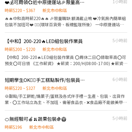
❤️💰可周領💞近中原捷運站🎉限量高時薪220❤️冷氣房內筆電組包裝🎀周休二日
1小時前
---------★---------------★-------------------★---------
近中原捷運站走路8分 🚌可搭乘 ►環狀線 ►51、231、793 ►藍
31、57、307、796 —————職務介紹————— 🔎上班地點：中和
時薪$220 ~ $367
新北市中和區
區員山路(中原捷運站) 🔎上班時段： ►日班 8:00-17:10 ►中班
🔥🔥中和高時薪220🔥🔥 🎉限量職缺 額滿截止唷 ❤️冷氣房內簡單組
16:00-1:10 ►夜班 24:00-9:10 (隔天下夜) 🔎休假制度：周休二日(見
包裝不加班可❤️ 🚶‍♀️(環球百貨旁、板橋監理所後） 一中原捷運站走
紅休) 🔎用餐規定：員工餐廳,加班免費供餐點 🔎休息規定：午休50
路約 8分鐘 🚌可搭乘 51、231、793、藍 31、57、307、796 🎀環
分鐘/間休10分鐘 🔎工作內容：筆電製成 - 組裝、包裝、測試 🔎工
球百貨走路6分鐘 🎀 中原捷運站走路8分鐘 🎀 板橋車站6分鐘 🎀 永
【中和】200-220🔥LED組包裝作業員
5小時前
作待遇：(含津貼) ►日班✨時薪$220/h ✨休假日加班$2792/天 8h周
和樂華夜市10分鐘 🎀 萬華車站10分鐘 🎀 新莊好市多15分鐘 🎀 樹林
休二日➜$38,720起 平日配合加班可近➜52K 假日配合加班可近
車站15分鐘 💞可周領最高$6000 💞周休二日 💞可線上書審 💞加班
時薪$200 ~ $220
新北市中和區
➜63K ►中班 ➜38K起 加班另計 ►夜班 ➜42K起 加班另計
備有小點心 🔎地點：新北市中和區 🔎產品：筆電相關製程 🔎內容：
【中和】200-220🔥LED組包裝作業員 ⭕️周休二日⭕️錄取率高⭕️可
————————————————————— 💗立即應徵📩快速幫您預約
電動起子鎖螺絲組裝、包裝、測試 🔎時間：08:00-17:10(加班最晚
預支⭕️可日領 《工作薪資》 ★薪資：200/H(08:00-17:00) ★薪資：
安排⬇️ ▶️ID搜尋：@379ewlxy ▶️點我加好友：
到20:00) 🔎用餐：自理、員工餐廳50元/餐，加班提供小點心 🔎薪
220/H(16:30-01:00) 《工作內容》 ☑️上班地點：中和區中正路00號
https://lin.ee/XldRAUu ✨歡迎電話/加好友詢問👌🏻 🔔免服務費!無抽
資：(含津貼) 🍭日班時薪 $220配合加班約領到5萬7
(橋和捷運站走路10mins) ☑️上班時間：早班08:00~17:00(含中午休
成!無手續費!
短期學生OK👉🏻手工糕點製作/包裝員【工作簡單/高錄取】時薪＄２２０
6小時前
息) 中班16:30-01:00(含中間休息) ☑️休假制度：周休二日,見紅休 ☑️
工作內容：LED產品生產,組裝,包裝 *停車好停 *需穿靜電服 歡迎 ⭕️
時薪$220 ~ $327
新北市中和區
免經驗/學歷⭕️長短期打工⭕️二度就業⭕️新鮮人 ☑️每日更新職缺☑️新
🍪甜點/手工餅乾/燒菓子/蛋糕及各式伴手禮－生產、包裝、出貨作
北工作找艾莉 ☎️ 電話0968-921-682 黃小姐 賴ID : 0968921682 艾
業 - ⭕工作站立為主、不加班、需著食品衣 - ❌食品廠不能做美甲❌
莉(快速回覆
不能戴飾品❌不能化妝 - 👉🏻檔期：即日起~9/26(依公告延長或結束)
⭐暑假學生打工，至少需要可配合至9/10再應徵 ⭐一般人士請可配合
🍊無經驗可🍎🍌蔬果包裝🍇🥝
5小時前
完整工期再應徵 - 【薪資計算】 時薪＄２２０計算 - 【休假制度】
週日固定休+週一至週六排休一天 - 【休息時間】 午休60分鐘；午
時薪$196
新北市中和區