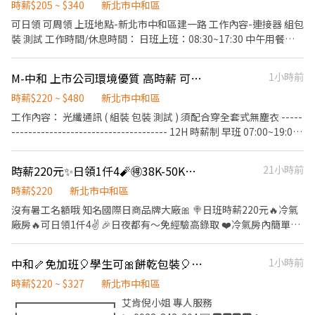
12:30/17:00-18:00休息 ➢夜班 19:00-07:00；23:00-
時薪$205 ~ $340
新北市中和區
24:00/03:00-04:00休息 『第一天報到，會早班(10:00-17:00)教育訓
可日領 可周領 上班地點-新北市中和區建一路 工作內容-連接器 組包
練！第二天依應徵班別上班』 【休假方式】:周休二日 見紅休/排休
裝 測試 工作時間/休息時間： 日班上班：08:30~17:30 中午用餐：
(兩者自選) 【薪資福利】：固定班免輪班 時薪制：早班 時薪
12:30~13:30(無間休) 加班用餐：17:30~18:00 加班時間：
200+40班別津貼(約53979~64129) 夜班 時薪200+60班別
18:00~20:00 薪資:日班205 休假天數：周休二日
M-中和 上市公司環境優質 高時薪 可8H .12H自由選 可週領 無經驗可
1小時前
津貼(約57499~67649) (加班費以200另計)(加班費依照勞
基法計算) 【廠內相關事項】 廠內準備團膳(餐具需自備)，用餐刷卡
時薪$220 ~ $480
新北市中和區
由薪資代扣 此專案聯繫人-陳小姐 (請主動加入我加速面試進度)
工作內容： 光纖通訊 ( 組裝 包裝 測試 ) 須配合穿全套式無塵衣 -----
【主動詢問】請主動告知：姓名+手機+區域 1. 快速安排請我:
------------------------------------- 12H 時薪制 早班 07:00~19:00
https://lin.ee/Nfdix8m 2. 馬上安排請加 id : @418zmslz (記得一定
時薪 220 基本 49000up 夜班 19:00~07:00 時薪 240 基本53500up
要加小老鼠唷~有需要了解細節也可直接留言唷~)
✨ 可自由選擇加班✨ ✨員工餐廳24小時皆供餐 ✨ ✨高時薪✨不用風
時薪220元✨日領1仟4🧨🉐38K-50K🎆簡單電動鎖螺絲人員💚日中夜自選
21小時前
吹日曬✨ ------------------------------------------ 另有8小時常日
班 三班輪班可選 早班 06:45 ~ 15:15 午班 14:45 ~ 23:15 夜班 22:45
時薪$220
新北市中和區
~ 07:15 ✨8H與12H薪資計算方式不同 可諮詢詢問✨ ✨可自由選擇加
沒有暑工名額哦 知名國際日商品牌大廠🎀 🍭日班時薪220元🔥冷氣
班✨ ✨可排休✨ 可週休✨ 地點 :新北市橋安街 鄰近中和好事多 橋和
廠房🔥可日領1仟4✌ 🎉日夜都有～免經驗高錄取 ❤️冷氣房內簡單組
捷運站 交通方便✨ 環境優✨ ----------------------------------------
包裝❤️ 🚶‍♀️(環球百貨旁、板橋監理所後） 一中原捷運站走路約 8分鐘
-- 需久站可走動 工作不吃力✨ 勞保 健保 團保 勞退6% ✨ 溫馨大家
🚌可搭乘 51、231、793、藍 31、57、307、796 🚩環球百貨走路6
中和🦴免加班🎈學生可🎀餅乾包裝🎈時薪220💎免學歷🎊免經驗🍂可週借支💎高錄取
1小時前
庭 歡迎您的加入✨ 快速處理 ✨ 🆔 93_chi501 電話：0983-332-312
分鐘 🚩 中原捷運站走路8分鐘 🚩 中和環球購物中心只要2分鐘 🚩 板
小檸 可詢問 電話可直接搜尋加好友 留下姓名電話 截圖詢問我唷✨
橋車站6分鐘 🚩 永和樂華夜市10分鐘 🚩 萬華車站10分鐘 🚩 新莊好
時薪$220 ~ $327
新北市中和區
市多15分鐘 🚩 樹林車站15分鐘 💞可日領1400/元 💞周休二日 💞免
┏━━━━━━━━━┓ 艾肯倪小姐 專人服務
無塵服 💞可線上書審 💞加班備有小點心 🔎工作內容: 電腦相關商品