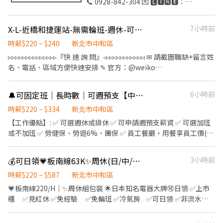
┗━━━━━━━━━┛ 📞 0928-842-304 💌 🅻🅸🅽🅴：
組包裝 /測試/電動鎖螺絲人員 🔎工作地點： 新北市中和區員山路
@185vbnvi ⋯⋯⋯⋯⋯⋯⋯重點說明⋯⋯⋯⋯⋯⋯⋯ ⭐冷氣房 ⭐提
(近捷運中原站) 🔎工作時間： 日班:08:00~17:00 🔎休假制度：週休
供週借支 ⭐免學歷 ⭐免經驗 ⭐短期115年9/24(視訂單延長) ⭐久站、
X-L-近橋和捷運站-無需輪班-週休-可免加班
7小時前
🔎薪資待遇: 日班時薪2️⃣2️⃣0️⃣元 薪約3️⃣8️⃣k-5️⃣0️⃣k 中班:16:00-00:10
搬重、需穿食品防塵服 ⭐獨立作業 ⭐不加班 ⋯⋯⋯⋯⋯⋯職缺介
薪: 3️⃣6️⃣k-3️⃣8️⃣k起 夜班:24:00-09:10薪:4️⃣1️⃣k-4️⃣2️⃣k起 (含津貼+加
紹⋯⋯⋯⋯⋯⋯⋯⋯ ♡工作內容♡ 食品製造生產、包裝、烘烤、洗
時薪$220 ~ $240
新北市中和區
班另計） 🚀找工作找艾比94快 ➜洽詢專線:0905-909-880
滌、出貨、倉管 ♡工作時間♡ 09:00-18:00/10:00-19:00 ♡薪資待
▹▹▹▹▹▹▹▹▹▹▹▹▹▹『快 速 詢 問』◃◃◃◃◃◃◃◃◃◃◃◃ ✉ 請截圖職缺+留言姓
➜ID:@ufx3668p 張艾比 ♬♬點我:https://lin.ee/0ncdw8S （加入
遇♡ 時薪$220元 ♡休假制度♡ 月排休8天(固定休日，一到六排休
名、電話、區域方便快速安排 ✎ 官方：@weiko
後請傳訊息我才看的到喔） 🧡免服務費🧡快速媒合🧡立即上工
一天) ♡工作地點♡ 新北市中和區中正路 ⋯⋯⋯⋯⋯⋯⋯福利制
https://lin.ee/Yl34kL8 ✎ 個人電話ID收尋詢問：0958-761-360 找
度⋯⋯⋯⋯⋯⋯⋯⋯ ✔享勞保、健保、勞退6％ ✔任職滿三個月享三
妤兒 ✆ 連絡電話：0958-761-360 找妤兒 ▹▹▹▹▹▹▹▹▹▹▹▹▹▹『工 作 內
🔔可固定班｜長時數｜可週預支【中和區高薪作業員】任選週休.排休.加班.不加班
6小時前
節禮品或禮金 ⋯⋯⋯⋯⋯⋯⋯⋯⋯⋯⋯⋯⋯⋯⋯⋯⋯⋯⋯⋯⋯ 🧸艾
容 』◃◃◃◃◃◃◃◃◃◃◃◃ 電子光電零組件組、包裝、測試 時薪 * 日班：
肯倪小姐 📞0928-842-304 @185vbnvi
07:00－19:00 時薪220 加班依勞基法計算 薪約 50000-60000 * 夜
時薪$220 ~ $334
新北市中和區
☎️🅻🅸🅽🅴https://lin.ee/BqL8eP5 🌸留言【姓名✚電話✚年次】
班：19:00－07:00 時薪240 加班依勞基法計算 薪約 60000-70000
【工作優點】: ✅ 可選週休或排休 ✅ 可申請週預支薪資 ✅ 可選加班
立即安排 📩免費諮詢📩免仲介費📩免服務費
(可不加班) * 日班：06:45－15:15 * 中班：14:45－23:15 * 夜班：
或不加班 ✅ 勞健保、勞退6%、團保 ✅ 員工餐廳，用餐享員工價(45
22:45－07:15 ➳ 上 班 地 點：中和區橋安街 ➳ 休 假 制 度：周休六
元/次) 【工作內容】：✨須穿全套式無塵衣 光纖通訊(組裝、包裝、
日 (見紅休假) ➳ 需穿全套無塵衣 ♥ 固 定 班 別 ♥ 提 供 預 支 週 領
測試) 【上班時間8H/12H】： ❥ 早班 06：45 - 15：15 💰30K↑ ❥
💰可日領💗板南線63K✨周休(日/中/夜)自選🌟免經驗高錄取✅立即上班✅線上書審
3小時前
♥ 伙 食 津 貼 ♥ 機 車 停 車 位 ♥ 無 學 歷 限 制 ♥ 勞保、健保、團
中班 14：45 - 23：15 💰32K↑ ❥ 夜班 22：45 - 07：15 💰34K↑ ❥
保、勞退6%
早班 07：00 - 19：00 時薪 220-334 ❥ 夜班 19：00 - 07：00 時薪
時薪$220 ~ $587
新北市中和區
240-334 【上班地點】 : 新北市中和區喬安街35號 -----------★----
💗板南線220/H｜✨周休組包裝 🌟日本知名電器大牌🉑️日領 ✅上市
---------------★----------------★------ ｜✅負責專員：伊伊 ｜ ｜
櫃 ✅見紅休 ✅免經驗 ✅免輪班 ✅冷氣房 ✅可日領 ✅非流水線
☎快速詢問電話/賴 ID：0908009068 ｜ ｜📧或是可加官方帳號：
✅工作簡單 ✅機車車位 ✅交通方便 📍中和環球旁 📍板橋監理所後
@WEIKO (惟可國際) ｜ ｜🔔加入後幫我留姓名/電話/截圖職缺文 ｜
📍近好事多3分 📍雙和醫院6分 📍板橋7分 📍中和交流道8分 📍