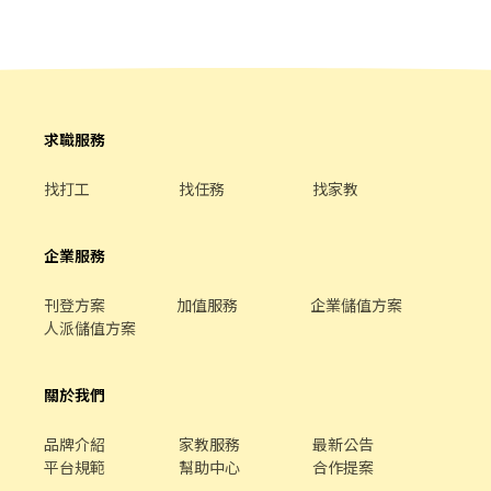
二度就業⭕️新鮮人 ☑️每日更新職缺☑️新北工作找艾莉 ☎️ 電話0968-
區興南路一段179號1樓(缺早、假日早、假日晚) ✔️中和自立店 中和
個月享三節禮品／禮金 🔥 名額有限｜立即應徵！ 🚫絕無抽任何服務
921-682 黃小姐 賴ID : 0968921682 艾莉(快速回覆)
區自立路23號1樓(缺晚) ✔️中和宜安店 中和區宜安路149號1樓(缺
費 讓您安心上班
早、晚、假日) ✔️中和捷運店 中和區捷運路18號1樓(缺早、晚、假
日)
求職服務
找打工
找任務
找家教
企業服務
刊登方案
加值服務
企業儲值方案
人派儲值方案
關於我們
品牌介紹
家教服務
最新公告
平台規範
幫助中心
合作提案