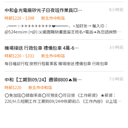
和區蝦皮門市(或職缺截圖)】 ⚠️面試、應徵請線上預約，勿直接跑
門店唷! --------------------------- 【☀️智取店(無人店)☀️】 ✦工作
中和🤖光電廠矽光子日夜班作業員💥錄取高💥隔天下夜班💲高薪220~240💥供團膳
8小時前
薪資 $229/hr(中和區)+(晚班獎金 20 /夜班獎金 40) ✦工作內容-不需
顧客服務 1.包裹搬運、理貨(搬物流箱10~15公斤不等) 2.維持門市作
時薪$220 ~ $398
新北市中和區
業區環境、清潔 3.配合單日跑點(1~5間門市) 🔔需自備機車、駕照 ✦
╭━━ ✨✈✈✈✈✈✈✈✈✈❤️━━━╮ ⭐️加好友→ 輸入ID：
工作時間 (日排2~5hr依實際情況而定) ⭕缺額門市、班別如下方⭕
@524ensim (+@) ✉️截圖職缺畫面留言姓名+電話➜為您諮詢預約
固定早班 07:00-13:30、08:30-13:30 固定晚班 17:30-23:30、
點選網址立即 ✨歡迎聊聊 : https://lin.ee/MqHuuDE ⭐️預約諮詢☎️
18:30-23:30 固定夜班 23:30-03:30 ✦排班方式 含假日周排班3-5天
℡ 0968-932-173 湯‘S ╰━━✨✈✈✈✈✈✈✈✈✈✈✈✈ ━━━╯
機場接送 行政包車 禮儀包車 4萬-6萬 無兼職
3小時前
班 --------------------------- 【✔️有人店(一般門市)✔️】 ✦工作薪資
⚡ 速戰速決｜最快隔天下夜班，快速開始賺錢💰 🍱 荷包省省｜團膳
$206/hr(中和區) ✦工作內容- (提供完整教育訓練及店面實習) 1.負
只要 45元/餐 💵 急用錢沒煩惱｜提供週借支／周領服務 🎯 高錄取率
時薪$220 ~ $331
新北市中和區
責包裹收寄、搬運、盤點、理貨等 2.門市相關作業 3.可配合調店、
｜快速安排，不用漫長等待 🙌 人人都有機會｜免經驗、免學歷，完
每日確認行程 按照行程載乘客 機場接送 禮儀包車 行政包車
支援佳(兼職可不調店) ✦工作時間 ⭕缺額門市、班別如下方⭕ 固定
整教育訓練 🏆 穩定有保障｜長期穩定，表現佳可轉正 📍 工作地點
早班 10:30-17:30 (平日4-6H/假日6-8H) 固定晚班❶16:15-22:45
新北市中和區橋安街（近捷運橋和站、華中橋） 📌 工作內容 🔹 矽
❷18:45-22:45（一週至少2天16:15起班） ✦排班方式 含假日周排
中和【工期到09/24】週領8800🔥無需加班｜餅乾包裝🍪
7小時前
光子／光纖通訊產品製造 🔹 組裝、包裝、測試、檢驗等作業 ⏰ 工
班3-5天班 ----------------------------- ▶工作地點 (可自選門店) 缺
作時間（固定班別） 🌞 日班 07:00－19:00 💰 時薪 $220(含20專案
時薪$220
新北市中和區
額如下 ☀️中和力行 - 智取店 中和區連勝街19號1樓(缺早、假日早)
獎金) 加班費依200計 🌙 夜班 19:00－07:00 💰 時薪 $240 (含40專案
⭕️免加班⭕️錄取率高⭕️可預支⭕️可日領 《工作薪資》 ★薪資：
☀️中和民享 - 智取店 中和區民享街66號1樓(缺早、晚) ☀️中和安平 -
獎金) 加班費依200計 ✅ 最快可隔天下夜班 📅 休假制度 ✔️ 排休週排
220/H ⚠️短期工作 工期到09/24中秋節前⚠️ 《工作內容》 ☑️上班地
智取店 中和區安平路17號1樓(缺早、晚) ☀️中和成功 - 智取店 中和
☕ 休息時間 ✔️ 用餐60分鐘 ✔️ 彈性間休 👉 全日休息共約2小時 🍱 公
點：中和區中正路（近中油板和） ☑️上班時間：9:00～18:00 (含1小
區成功路1巷8號1樓(缺早、晚、假日早、假日晚) ☀️中和秀山 - 智取
司供餐一餐45元 ✔ 也可自帶便當 ✔ 有冰箱／微波爐／蒸飯箱(費用
時休息) ☑️休假制度：ㄧ到六排休1天 週日固定休假 ☑️工作內容： 1.
店 中和區自立路139巷2號1樓(缺早、晚、假日早、假日晚) ☀️中和
便宜，讓你把賺的錢幾乎放回口袋) ⭐ 工作重點 ❄️ 冷氣無塵室（需穿
烤好的餅乾裝袋 2.協助清理廚房器具、烤盤 3.協助攪拌內餡 ※穿著
連城 - 智取店 中和區連城路346之1號1樓(缺早、晚) ☀️中和景平三 -
無塵衣） 🪑 久站／久坐皆有 📈 工時已含固定加班 🛡️ 完整福利 ✨可
全套無塵衣 食品衛生安全要求 歡迎 ⭕️免經驗/學歷⭕️長短期打工⭕️
智取店 中和區景平路638號1樓(缺早、晚) ☀️中和興南 - 智取店 中和
日週領 📅 每月10號發薪 ✅ 勞保、健保、團保 ✅ 勞退6% 🎁 到職滿3