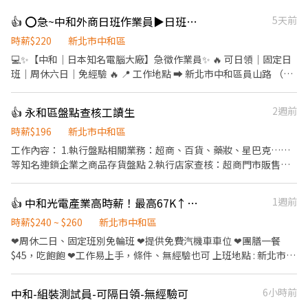
👍 ⭕急~中和外商日班作業員▶日班220/H🙂周休二日 可日領✅簡單筆記型電腦組包裝
5天前
時薪$220
新北市中和區
💻✨【中和｜日本知名電腦大廠】急徵作業員✨ 🔥 可日領｜固定日
班｜周休六日｜免經驗 🔥 📍 工作地點 ➡️ 新北市中和區員山路 （近
環球購物中心約5分鐘） 💰 薪資待遇 ⭐ 時薪 $220/H(含津貼) ⭐ 收入
約 $38,720～$57,584（含加班/津貼） 🕘 上班時間 ☀️ 日班：08:00
👍 永和區盤點查核工讀生
2週前
～17:10 📅 休假：周休二日（六日休） 🔧 工作內容 ✅ 筆記型電腦零
件組裝 ✅ 鎖螺絲、包裝、簡易維修 ✅ 冷氣房作業環境 ✨ 職缺優勢
時薪$196
新北市中和區
✔️ 免經驗、高錄取率 ✔️ 可日領周領 ✔️ 線上書審即可 ✔️ 公司供餐
工作內容： 1.執行盤點相關業務：超商、百貨、藥妝、星巴克……
（餐券50元） ✔️ 機車停車位 ✔️ 空班時間充足 ✔️ 訂單穩定、固定班
等知名連鎖企業之商品存貨盤點 2.執行店家查核：超商門市販售商
別 ✔️ 享勞健保、勞退6% ✔️ 滿三個月享三節禮品 ✔️ 每月5號發薪
品檢視之效期 工作模式： 1.資深組長帶領2～3人，至門市進行盤點
➖➖『快速報名』➖➖ ✏️【L!NE好友】➜ @367zelag ✏️【L!NE連
業務 2.每日盤2～3家門市（依組長安排） 3.工作時間約3～7小時 3.
👍 中和光電產業高時薪！最高67K↑｜免輪班固定班｜周休二日｜高薪急徵 AA-34
1週前
結】➜ https://lin.ee/16HRBbf ✏️【電洽】➜ 0965-031660 洪小姐
需自備交通工具前往 4.無經驗可 工作特色： 此工作為外勤工作，喜
歡樂於接受每天與不同的環境的你，歡迎你的加入
時薪$240 ~ $260
新北市中和區
❤周休二日、固定班別免輪班 ❤提供免費汽機車車位 ❤團膳一餐
$45，吃飽飽 ❤工作易上手，條件、無經驗也可 上班地點 : 新北市中
和區橋安街(近中和好市多)(環狀線-橋和站) 【產業類別】:網路光纖
電子產業 【工作內容】:機台操作、組裝、包裝、目檢(顯微鏡)、測
中和-組裝測試員-可隔日領-無經驗可
6小時前
試 【上班時間】： 時薪制：➢早班 07:00-19:00；11:30-