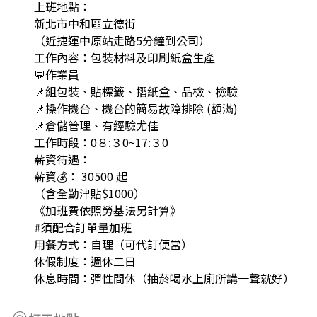
上班地點：
新北市中和區立德街
（近捷運中原站走路5分鐘到公司）
工作內容：包裝材料及印刷紙盒生產
💬作業員
📌組包裝、貼標籤、摺紙盒、品檢、檢驗
📌操作機台、機台的簡易故障排除 (額滿)
📌倉儲管理、有經驗尤佳
工作時段：0８:３0~17:３0
薪資待遇：
薪資💰： 30500 起
（含全勤津貼$1000）
《加班費依照勞基法另計算》
#須配合訂單量加班
用餐方式：自理（可代訂便當）
休假制度：週休二日
休息時間：彈性間休（抽菸喝水上廁所講一聲就好）