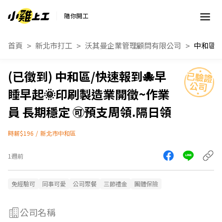
隨你開工
首頁
新北市打工
沃其曼企業管理顧問有限公司
中和區/快速報到🐙早
睡早起🌞印刷製造業開徵~作業
員 長期穩定 🉑預支周領.隔日領
時薪$196
/
新北市中和區
1週前
免經驗可
同事可愛
公司聚餐
三節禮金
團體保險
公司名稱