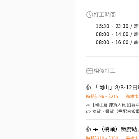
打工時間
15:30 ~ 23:30 
08:00 ~ 14:00 
08:00 ~ 16:00 
相似打工
👍 「岡山」8/8-
時薪$196 ~ $215
高雄市
📣【岡山倉 揀貨人員 招募中
👉 揀貨、疊貨（需配合搬重物） 🔹 上班時段（含休息時間，不計薪） 15:30～作業完成 📌 採彈性報班，
便班表規劃，感謝您的配合！ 💰 薪資：$196～215／小時 💵 可日領！ 📍 上班地點 高雄市岡山
▬▬▬▬▬▬▬▬▬【快速報名】▬▬
👍 🍣（橋頭）徵廚
時薪$210 ~ $250
高雄市