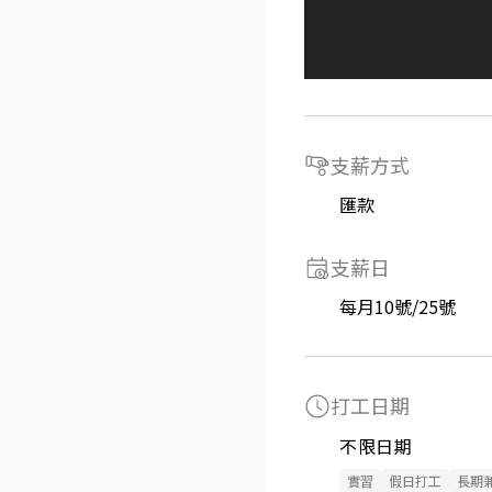
支薪方式
匯款
支薪日
每月10號/25號
打工日期
不限日期
實習
假日打工
長期