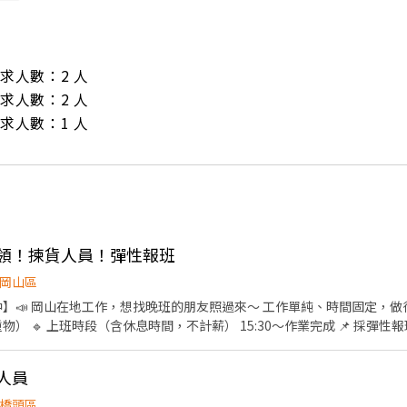
/ 需求人數：2 人

/ 需求人數：2 人

/ 需求人數：1 人
12日領！揀貨人員！彈性報班
岡山區
】📣 岡山在地工作，想找晚班的朋友照過來～ 工作單純、時間固定，做得久最實在 👍
每次至少安排 2 天，方
區本工一路
▬▬▬▬▬▬▬ ❤️ 𝑳𝒊𝒏𝒆 🆔：0965330514 明熙－Lisa 麗莎
助人員
橋頭區