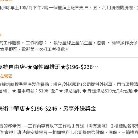
徵廚助人員 有冷氣吹 上班四小時 早上10點到下午2點 一個禮
區
• 簡單操作及保養機台設備 • 工作環境日
，只要肯學即可，歡迎第一次打工者投遞。
早班人員🍕必勝客🍕高雄自由店-★彈性周排班★$196-$236另享外送獎金
左營區
用餐折扣：每月任職滿50小時，即享有乙次員工折扣優惠85折簡
美術中華店★$196-$246，另享外送獎金
牌禮卷 讓生日更有溫度 你過節我
，每年職福會提供你旅遊津貼 好好享受幸福人生 ◎ 詳細工作
櫃檯點餐取餐 3.內場餐點製作包裝 4.環
1.公司提供勞健保、團保、三節禮券、生日禮物等福利 2.外送享