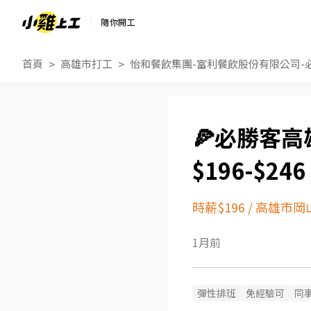
隨你開工
首頁
高雄市打工
怡和餐飲集團-富利餐飲股份有限公司-
🍕必勝客高
$196-$2
時薪$196
/
高雄市岡
1月前
彈性排班
免經驗可
同