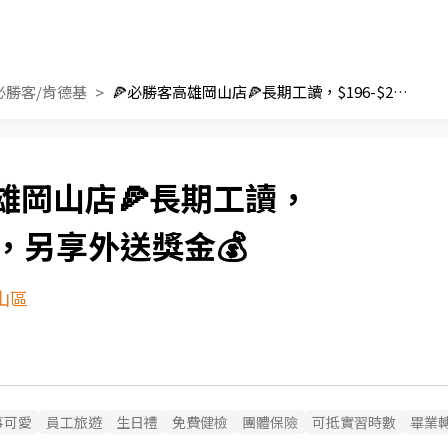
必勝客/肯德基
🍕必勝客高雄岡山店🍕長期工讀，$196-$246，另享外送獎金💰
雄岡山店🍕長期工讀，
46，另享外送獎金💰
山區
事可愛
員工旅遊
生日禮
免費健檢
團體保險
可抵實習時數
畢業