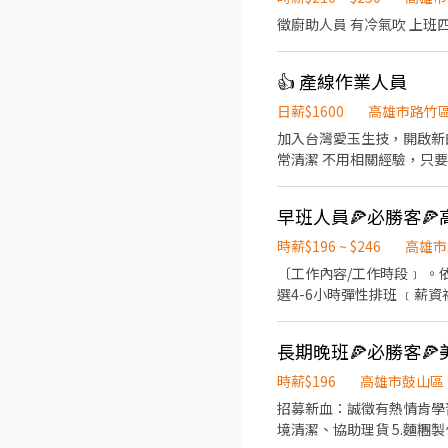
👍 產線作業人員
日薪$1600
高雄市路竹
加入台灣愛玉生技，開啟新的工作體驗。 工作內容： • 執行產線上產品生產，包裝 
常清潔 不用相關經驗
時薪$196 ~ $246
高雄市
〔工作內容/工作時段﹞ 。依據訓練標準程序製作餐點；櫃台/外送服務(公司提供外送車、門市環境清潔維護 。可於各班別中任
選4-6小時彈性排班 ﹝薪資福利﹞ ★ 基本時薪：$196 "起" ★ 津貼福利 ◆ 外送津貼$10元/14元/趟 ◆ 考核：每通過一站別考核即
可為自己加薪($2/時 ◆ 值班津貼：每小時40元(晉升幹部後 ◆ 健檢：任職滿一年起，公司提供年度健檢照顧你的健康 ◆ 保險：
除勞、健、勞退外，公司更為你投保團保維護你的安全 ◆ 員工
長期晚班🍕必勝客🍕
訊，除了自用也能分享給親友共享唷 ◆ 生日/節慶禮卷： 你生日我慶祝，生日當月我們提供你品
共歡，重要節慶我們提供你福利禮券 好好與家人歡慶 你旅遊我贊助
時薪$196
高雄市鼓山區
時間於面試時告知
招募新血：誠徵有熱情肯學習的夥伴們~ —工作內容有以下工作站 1.外送（需有駕照） 2.
境清潔、協助理貨 5.麵糰製作 會視上班時段安排學習 —相關福利 