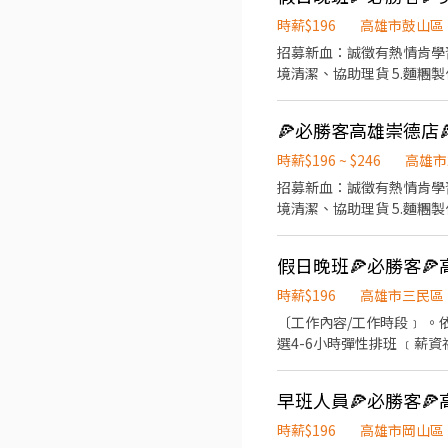
訊，除了自用也能分享給親友共享唷 ◆ 生日/節慶禮卷： 你生日我慶祝，生日當月我們提供你品
共歡，重要節慶我們提供你福利禮券 好好與家人歡慶 你旅遊我贊助
時薪$196
高雄市鼓山區
時間於面試時告知
招募新血：誠徵有熱情肯學習的夥伴們~ —工作內容有以下工作站 1.外送（需有駕照） 2.
境清潔、協助理貨 5.麵糰製作 會視上班時段安排學習 —相關福利 
一趟10/14元津貼補助 3
業是個體力活，請做好心理準備😆 #給班時間彈性，上3-8小時皆可（門市會依業績需求與學習表現排
3天 #適合學生賺零花錢或需兼職工作者 #需長期（至少1年起），且國定連假，或重大節日（母親節跨年過年等）需配合上班 #
錄取者需自費做一般+供膳體檢(約$1000-1200) #薪資每半個月10號
時薪$196 ~ $246
高雄市
受者歡迎應徵😃
招募新血：誠徵有熱情肯學習的夥伴們~ —工作內容有以下工作站 1.外送（需有駕照） 2.
境清潔、協助理貨 5.麵糰製作 會視上班時段安排學習 —相關福利 
一趟10/14元津貼補助 3
業是個體力活，請做好心理準備😆 #給班時間彈性，上3-8小時皆可（門市會依業績需求與學習表現排
3天 #適合學生賺零花錢或需兼職工作者 #需長期（至少1年起），且國定連假，或重大節日（母親節跨年過年等）需配合上班 #
錄取者需自費做一般+供膳體檢(約$1000-1200) #薪資每半個月10號
時薪$196
高雄市三民區
受者歡迎應徵😃
〔工作內容/工作時段﹞ 。依據訓練標準程序製作餐點；櫃台/外送服務(公司提供外送車、門市環境清潔維護 。可於各班別中任
選4-6小時彈性排班 ﹝薪資福利﹞ ★ 基本時薪：$196 "起" ★ 津貼福利 ◆ 外送津貼$10元/14元/趟 ◆ 考核：每通過一站別考核即
可為自己加薪($2/時 ◆ 值班津貼：每小時40元(晉升幹部後 ◆ 健檢：任職滿一年起，公司提供年度健檢照顧你的健康 ◆ 保險：
除勞、健、勞退外，公司更為你投保團保維護你的安全 ◆ 員工
早班人員🍕必勝客🍕
訊，除了自用也能分享給親友共享唷 ◆ 生日/節慶禮卷： 你生日我慶祝，生日當月我們提供你品
共歡，重要節慶我們提供你福利禮券 好好與家人歡慶 你旅遊我贊助
時薪$196
高雄市岡山區