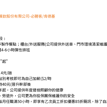
餐飲股份有限公司-必勝客/肯德基
段﹞
序製作餐點；櫃台/外送服務(公司提供外送車、門市環境清潔維
4-6小時彈性排班
"起"
14元/趟
站別考核即可為自己加薪($2/時
時40元(晉升幹部後
一年起，公司提供年度健檢照顧你的健康
健、勞退外，公司更為你投保團保維護你的安全
每月任職滿50小時，即享有乙次員工折扣優惠85折簡訊，除了