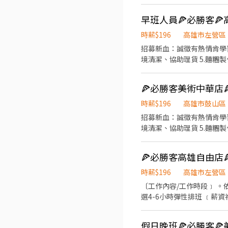
一趟10/14元津貼補助 3
業是個體力活，請做好心理準備😆 #給班時間彈性，上3-8小時皆可（門市會依業績需求與學習表現排
3天 #適合學生賺零花錢或需兼職工作者 #需長期（至少1年起），且國定連假，或重大節日（母親節跨年過年等）需配合上班 #
錄取者需自費做一般+供膳體檢(約$1000-1200) #薪資每半個月10號
時薪$196
高雄市左營區
受者歡迎應徵😃
招募新血：誠徵有熱情肯學習的夥伴們~ —工作內容有以下工作站 1.外送（需有駕照） 2.
境清潔、協助理貨 5.麵糰製作 會視上班時段安排學習 —相關福利 
一趟10/14元津貼補助 3
業是個體力活，請做好心理準備😆 #給班時間彈性，上3-8小時皆可（門市會依業績需求與學習表現排
3天 #適合學生賺零花錢或需兼職工作者 #需長期（至少1年起），且國定連假，或重大節日（母親節跨年過年等）需配合上班 #
錄取者需自費做一般+供膳體檢(約$1000-1200) #薪資每半個月10號
時薪$196
高雄市鼓山區
受者歡迎應徵😃
招募新血：誠徵有熱情肯學習的夥伴們~ —工作內容有以下工作站 1.外送（需有駕照） 2.
境清潔、協助理貨 5.麵糰製作 會視上班時段安排學習 —相關福利 
一趟10/14元津貼補助 3
業是個體力活，請做好心理準備😆 #給班時間彈性，上3-8小時皆可（門市會依業績需求與學習表現排
3天 #適合學生賺零花錢或需兼職工作者 #需長期（至少1年起），且國定連假，或重大節日（母親節/跨年/過年等）需配合上班 #
錄取者需自費做一般+供膳體檢(約$1000-1200) #薪資每半個月10號
時薪$196
高雄市左營區
受者歡迎應徵😃
〔工作內容/工作時段﹞ 。依據訓練標準程序製作餐點；櫃台/外送服務(公司提供外送車、門市環境清潔維護 。可於各班別中任
選4-6小時彈性排班 ﹝薪資福利﹞ ★ 基本時薪：$196 "起" ★ 津貼福利 ◆ 外送津貼$10元/14元/趟 ◆ 考核：每通過一站別考核即
可為自己加薪($2/時 ◆ 值班津貼：每小時40元(晉升幹部後 ◆ 健檢：任職滿一年起，公司提供年度健檢照顧你的健康 ◆ 保險：
除勞、健、勞退外，公司更為你投保團保維護你的安全 ◆ 員工
假日晚班🍕必勝客🍕