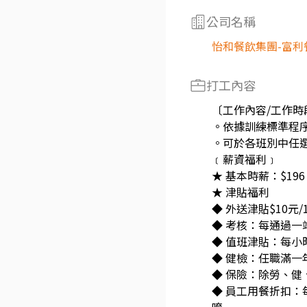
公司名稱
怡和餐飲集團-富利
打工內容
〔工作內容/工作時
。依據訓練標準程
。可於各班別中任選
﹝薪資福利﹞
★ 基本時薪：$196 
★ 津貼福利
◆ 外送津貼$10元/
◆ 考核：每通過一
◆ 值班津貼：每小
◆ 健檢：任職滿
◆ 保險：除勞、
◆ 員工用餐折扣：