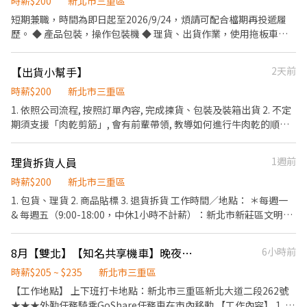
製程－包裝、分類、封箱、裝箱、進出貨 ☑︎ 冷氣廠房，久站或久
時薪$200
新北市三重區
路一段39巷110號1樓 林口民有 - 智取店：新北市林口區民有街88號
坐，便服上班 ☑︎ 簡單好上手，免學經歷，無經驗可，專人教學，錄
短期兼職，時間為即日起至2026/9/24，煩請可配合檔期再投遞履
1樓 🔹【泰山區】 泰山泰林 - 智取店：新北市泰山區泰林路二段217
取率高 ☁︎求職平台略有延遲，可先➕ʟɪɴᴇ快速報名【@si588】 快速
歷。 ◆ 產品包裝，操作包裝機 ◆ 理貨、出貨作業，使用拖板車進
號 泰山明志 - 智取店：新北市泰山區明志路二段291號1樓 - ▶【一
應徵找Sarah莎拉➜留下姓名➕電話➕職缺名 ▂▂▂【班別薪資】
行貨物搬運 ◆ 需可搬運約 20 公斤貨品，並可久站工作 ◆ 可配合部
般門市有人店】：地點自選 🔹【汐止區】 汐止大同店 - 新北市汐止
▂▂▂ 【固定日班】09:00~18:00✔️平日加班最晚至22:00 【薪資給
門支援及工作輪調 ◆ 配合中秋旺季加班，非旺季每週六固定休假 ◆
區大同路二段667號1樓 汐止明峰店 - 新北市汐止區明峰街15號1樓
【出貨小幫手】
2天前
付】高時薪$200➜未加班薪水約領【$36,800】 【配合加班】加班
具團隊合作精神，完成主管交辦事項
汐止青山店 - 新北市汐止區青山路29號 汐止康寧店 - 新北市汐止區
費皆依勞基法計算➜依訂單量薪水可達【37K~52K】 【休假方式】
時薪$200
新北市三重區
康寧街407號 (慢速車) 汐止新昌店 - 新北市汐止區新昌路12號1樓
週休六日➜見紅休 好康➊.任職期間基本勞工保障勞健保、團保及勞
(慢速車) 汐止樟樹二店 - 新北市汐止區樟樹一路141巷3號1樓 (慢速
1. 依照公司流程, 按照訂單內容, 完成揀貨、包裝及裝箱出貨 2. 不定
退6％ 好康➋.任職期間皆享有免手續費領現金、每週預支服務 好康
車) 🔹【林口區】 林口文化店 - 新北市林口區文化二路二段153號 林
期須支援「肉乾剪筋」, 會有前輩帶領, 教導如何進行牛肉乾的順紋
➌.任職滿三個月享有三節獎金或禮品、通過考核即可轉正 好康➍.加
口忠孝店 - 新北市林口區忠孝路480號 🔹【泰山區】 泰山工專店 -
剪筋 3. 其他主管交辦事項 上班時間： • 可配合排班, 週一~週五其
班超過2小時免費提供團膳 ┏━━【快速應徵】━━┓ ✉️【投履
新北市泰山區工專路52號 泰山仁德店 - 新北市泰山區仁德路10號 泰
中安排2~4天 • 每日工作4小時以上 ※ 若無法配合上述時間，請勿
歷】快速入職找ICAN李小姐－莎拉Sarah☘️ ✉️【點連結】立即預約
理貨拆貨人員
1週前
山明志二店 - 新北市泰山區明志路一段45號1樓 - ▸加入快速回覆
投遞履歷。
面試➜ https://lin.ee/c6x5GOi ✉️【加好友】詢問工作➕ʟɪɴᴇ快速回
📞：https://lin.ee/bWWeLDF ▸ 朱專員：@edb4445b ▸ 留言姓名
時薪$200
新北市三重區
覆【@si588】
✚電話✚職缺截圖，應徵蝦皮門市💗 ✨無須任何費用♡歡迎詢問✨
1. 包貨、理貨 2. 商品貼標 3. 退貨拆貨 工作時間／地點： ＊每週一
❌一律視訊面試﹐勿直接到現場應徵❌
& 每週五（9:00-18:00，中休1小時不計薪）：新北市新莊區文明里
中正路68號5 樓（新莊倉庫） ＊每週四（14:00-18:00）：台北市中
正區八德路一段23號14樓（總公司） 如合作順利，可談長期配合；
8月【雙北】【知名共享機車】晚夜班換電池長期工讀生★時薪205-235★
6小時前
如長期配合下來順利，且有意轉正，可另議。
時薪$205 ~ $235
新北市三重區
【工作地點】 上下班打卡地點：新北市三重區新北大道二段262號
★★★外勤任務騎乘GoShare任務車在市內移動 【工作內容】 1. 負