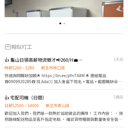
相似打工
👍 龜山日領高薪物流徵才📢260/H💼立即上班
3天前
時薪$260 ~ $280
新北市林口區
快速詢問職缺加賴🌟 https://lin.ee/pYnTA8M 🌟 連絡電話
☎️0909920285☎️ 找 Ada🙋‍♀ 加入後留下姓名 + 電話 + 截圖職缺🤩 🈚️
詐騙🈚️💯安心就業💯 ——————————————————— 📍工作地
點 桃園市龜山區文信路 工作內容 ✅ 電商物流理貨作業 ✅ 商品包
👍 宅配司機（日間）
3週前
裝、分類 ✅ 貼標、撿貨、刷條碼 ✅ 退換貨處理 ✅ 其他倉儲相關作
業 上班時段 🌞 早班｜08:00－17:00休息：12:00－13:15 早半｜
日薪$2500 ~ $4000
新北市泰山區
10:00-14:00 🌙 夜班｜16:00－01:00休息：18:30－19:30、22:00－
歡迎加入我們，我們是一群熱於協助彼此的團隊！ 工作內容： • 按
22:15 夜半｜20:00-24:00 薪資待遇 💰 早班：260元／時 💰 夜班：
照路線配送物品至客戶指定地點 • 確認貨物種類與數量後安全裝載
280元／時 休假制度 📅 排休制 ✨ 免經驗可 ✨ 工作簡單好上手 ✨ 歡
• 簡單回報每日配送進度 • 配送途中保持禮貌與顧客良好互動 我