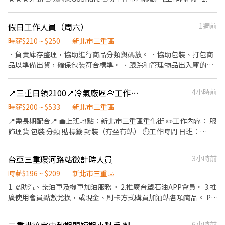
責車輛訊號測試、安全檢查工作。 2. 協助車輛電池更替及異常回
報。 3. 後台系統資訊更新。 4. 其他主管交辦事項。 *須具備機車駕
假日工作人員（周六）
1週前
照且有智慧型手機網路* 【可單日排班】 ◇早班 08:00-16:30 時薪
205 ◇晚班 16:00-00:30 時薪220 ◇夜班 00:00-08:30 時薪235
時薪$210 ~ $250
新北市三重區
．負責庫存整理，協助進行商品分類與碼放。 ．協助包裝、打包商
品以準備出貨，確保包裝符合標準。 ．跟踪和管理物品出入庫的紀
錄，進行數據更新。 ．操作倉儲設備，如叉車或托盤搬運器，搬運
貨物。 ．負責清理工作區域，保持環境整潔與安全。
📍三重日領2100📍冷氣廠區🌸工作簡單不複雜🌸可日領🌸可週領 44
4小時前
時薪$200 ~ $533
新北市三重區
📍需長期配合📍 💼上班地點：新北市三重區重化街 ✏️工作內容： 服
飾理貨 包裝 分類 貼標籤 封裝（有坐有站） ⏱️工作時間 日班：
09:00-18:00 加班：18:00-21:00或22:00 📍休假日: 週休二日 (配合
加班) 💲薪水:200/H 💲每月10號發薪 --------------------------- 有
台亞三重環河路站徵計時人員
3小時前
興趣歡迎私訊詢問ヾ(•ω•`)o 📩名額有限 歡迎截圖私訊報名 聯絡
人: 優質-以辰✨ https://lin.ee/R2UhV2y 這裡加👉 : @815ibems
時薪$196 ~ $209
新北市三重區
(要加@唷!!!)
1.協助汽、柴油車及機車加油服務。 2.推廣台塑石油APP會員。 3.推
廣使用會員點數兌換，或現金、刷卡方式購買加油站各項商品。 P.S
推廣商品有分潤獎金
6小時前