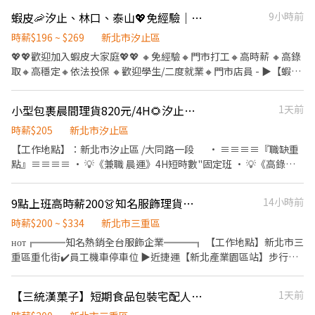
迎想穩定工作的你加入我們！ 快速詢問職缺加賴🌟
們給你的： • 彈性排班，時間好安排 • 友善團隊氣氛，大家好相
蝦皮🦐汐止、林口、泰山💖免經驗｜高時薪｜高錄取｜自選門市｜包裹理貨員｜立即上工
9小時前
https://lin.ee/pYnTA8M 🌟 連絡電話☎️0909920285☎️ 找 Ada🙋‍♀ 加
處 • 提供在職訓練，陪你慢慢學會工作 沒經驗沒關係，帶著笑容就
入後留下姓名 + 電話 + 截圖職缺🤩
能安心開始！
時薪$196 ~ $269
新北市汐止區
💖💖歡迎加入蝦皮大家庭💖💖 🔸免經驗🔸門市打工🔸高時薪 🔸高錄
取🔸高穩定🔸依法投保 🔸歡迎學生/二度就業🔸門市店員 - ▶【蝦皮
🦐工作內容】： 1. 包裹收寄、搬運、盤點、理貨、上架等 2. 維持門
市清潔、維護環境 3. 智取店為無人商店，有單日跑點騎車需求(跑2-
小型包裹晨間理貨820元/4H🌻汐止晨間運動! 無經驗可RS3
1天前
5間門市) 4. 有人店無須騎車 5. 須配合調店、支援【提供完整SOP及
店面實習】 - ▶【智取店】：上班時間 固定早班：07:00 - 13:30、
時薪$205
新北市汐止區
08:30 - 13:30 固定晚班：17:30 - 23:30、18:30 - 24:00 固定夜班：
【工作地點】：新北市汐止區 /大同路一段 • ≡≡≡≡『職缺重
23:30 - 03:30 (每周至少配合4天，包含假日需排班) - ▶【一般門市
點』≡≡≡≡ • 💡《兼職 晨運》4H短時數"固定班 • 💡《高錄取
／有人店】： 上班時間 固定早班： 10:30-17:30 固定晚班： 16:15-
率》免等待快速上班。 • 💡《職缺優勢》不影響白天工作 • 💡
22:45、18:45-22:45（一週至少2天16:15起班） (每周至少配合4
《無經驗友善》歡迎無經驗兼職運動 ≡≡≡≡『職缺內容』
9點上班高時薪200👗知名服飾理貨員✅休六日✅穩定加班✅快速上工✅面試看環境
14小時前
天，包含假日需排班) - ▶【智取門市】：地點自選 🔹【汐止區】 汐
≡≡≡≡ 【工作內容】：超商宅配包裹理貨搬運分類集中、推籠
止同興 - 智取店：新北市汐止區同興路278號1樓 汐止仁愛 - 智取
車、清點整理、環境簡易清潔、晨間運動 【晨理時段】：
時薪$200 ~ $334
新北市三重區
店：新北市汐止區仁愛路114號 汐止忠孝 - 智取店：新北市汐止區
04:00~08:00 【時薪待遇】：205元 【休假制度】：週日休+另一天
ʜᴏᴛ╔═══知名熱銷全台服飾企業═══╗ 【工作地點】新北市三
忠孝東路332號 汐止福德 - 智取店：新北市汐止區福德一路82號 汐
排休 【領薪日期】：每月10日 〔每月25日可預支〕 ✿快速應
重區重化街✔️員工機車停車位 ▶︎近捷運【新北產業園區站】步行
止樟樹 - 智取店：新北市汐止區樟樹二路320號1樓 汐止秀峰 - 智取
徵/立即服務✿ 1.按下方【立即應徵】 2.賴搜尋[ID]:0935699409
5~10分鐘 ╚═══════════════╝ ▂▂▂▂▂【工作
店：新北市汐止區秀峰路74號1樓 汐止東城 - 智取店：新北市汐止
莊/s 快速應徵 3.手機直撥不花錢電話:0800-370-666立即為您服務
概要】▂▂▂▂▂ ☑︎ 名額有限額滿為止，可立即上班者優先錄取 ☑︎
區康寧街459巷17號1樓 🔹【林口區】 林口仁愛 - 智取店：新北市林
【三統漢菓子】短期食品包裝宅配人員-三重(至115/9/24，須配合完整檔期)
1天前
✨歡迎尋找更多職缺【✨加入FB粉專 : 人人人力銀行✨】
快速進軍知名服飾品牌企業，前景看好未來可期 ☑︎ 衝鋒衣服飾相關
口區仁愛路二段628號1樓 林口晴空 - 智取店：新北市林口區文化三