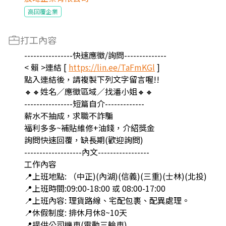
高回覆企業
打工內容
----------------快速應徵/詢問--------------
< 賴 >連結 [
https://lin.ee/TaFmKGl
]
點入連結後，請複製下列文字留言喔!!
🔸🔸姓名／應徵區域／找潘小姐🔸🔸
----------------短篇自介-------------
薪水不抽成，求職不詐騙
福利多多~補貼維修+油錢，介紹獎金
詢問快速回覆，缺長期(歡迎詢問)
-------------------內文-----------------
工作內容
📍上班地點: （中正)(內湖)(信義)(三重)(士林)(北投)
📍上班時間:09:00-18:00 或 08:00-17:00
📍上班內容: 理貨路線、宅配包裹、配異處理。
📍休假制度: 排休月休8~10天
📍提供公司機車(電動三輪車)