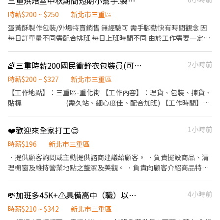
三重烘焙室中秋期間短期小幫手.製作包裝.外場銷售無經驗可
時薪$200 ~ $250
新北市三重區
蛋黃酥製作包裝/外場特賣銷售 無經驗可 需手腳勤快有時間觀念 因
每日訂單量不同需配合排班 每日上班時間不同 由於工作需要一定時
間熟悉 所以提早徵才 8月的班每天時間短一點 9月會較多一點 有問
題請直接來電 請先給履歷 面試請守時 設定問題.顯示的工作時間參
🌈三重時薪200國民衝鋒衣包裝員(可日週領)
2小時前
考用 實際9月後時間比較穩定 8月時間較短練手用 無經驗可以教 但
需要本身手腳勤快.願意學習 工作室有冷氣不熱 有椅子可以座 同事
時薪$200 ~ $327
新北市三重區
單純氛圍和諧歡樂 有勞健保
【工作地點】：三重區-重化街 【工作內容】：理貨、包裝、揀貨、
貼標 (需久站、細心度佳、配合加班) 【工作時間】：
09:00-18:00 (需配合加班至最晚22:00) 👍加班超過晚上8
點免費供餐 【薪資待遇】：時薪200元 ★加班依勞基法計
❤️歡迎來全家打工😊
1小時前
算 【休假方式】：週休二日(週六視訂單配合加班) ✅勞健團保 ✅勞
退6% ✅可日領、週領 ✅冷氣廠房 🌸本公司職缺均不收取介紹費、
時薪$196
新北市三重區
代辦費、轉介費等任何費用，請求職者安心詢問。🌸
．提供顧客詢問或主動提供諮商建議給顧客。 ．負責擺設商品、清
理櫥窗及維持營業地點之整潔及美觀。 ．負責向顧客介紹商品特
徵、品質與價格及示範操作方法，以協助顧客選擇。 ．負責在顧客
成交後之包裝、收款、交付商品、開發票或收據。
💸加班多45K+⚠️具備高中（職）以上學歷
4小時前
時薪$210 ~ $342
新北市三重區