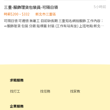
配飲料等。 ．於顧客用餐完畢後，負責收拾碗盤與清理環境。 ．並
三重-服飾理貨包裝員-可隔日領
5小時前
負責結帳、收銀等工作。 餐飲內場： ．擔任廚師的助手，處理烹飪
前與烹飪中之準備工作與其他餐廳相關事務。 ．負責洗、剝、削、
時薪$200 ~ $332
新北市三重區
切各種食材。 ．負責清理工作環境、設備和餐具。 ．準備不同餐點
可隔日領 可週領 無暑工 目前缺長期 三重知名網拍服飾 工作內容：
所需要的食材。 ．協助測量食材的容量與重量。 ．負責擺盤、打包
➺服飾理貨 包裝 分類 貼標籤 封裝 (工作有站有坐) 上班地點:新北市
外帶服務。
三重區重化街 工作時間 日班:09:00~18:00 加班18:00~21:00或22:00
中午用餐12:00-13:00 ➺休假日: 週休二日 時薪200
求職服務
找打工
找任務
找家教
企業服務