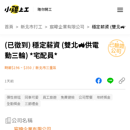
隨你開工
首頁
新北市打工
宸暐企業有限公司
穩定薪資 (雙北🚜供電
動三輪) *宅配員*
時薪$196 ~ $350
/
新北市三重區
1天前
彈性排班
同事可愛
員工旅遊
免費健檢
公司聚餐
年終獎金
全勤獎金
三節禮金
公司名稱
宸暐企業有限公司