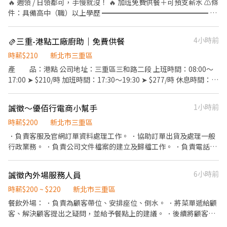
🔥 週領 / 日領都可，手慢就沒！ 🔥 加班免費供餐＋可預支薪水 ⚠️條
件：具備高中（職）以上學歷 ━━━━━━━━━━━━━━━ 👑
【職缺特色】 ⭕ 加班免費供餐 ⭕ 週休六日 / 見紅休 ⭕ 流線化作
業，人為控管 ⭕ 可預支薪資 ⭕ 穩定加班，收入飽飽
🫔三重-港點工廠廚助｜免費供餐
4小時前
━━━━━━━━━━━━━━━ 【工作內容】筆電的組裝/測試/
包裝 【上班地點】新北市三重區興德路 【上班時間】09:00～
時薪$210
新北市三重區
18:00 【加班時間】18:30～20:30 【休息時間】上下午10分/午休60
產 品：港點 公司地址：三重區三和路二段 上班時間：08:00～
分/加班30分 【薪資待遇】時薪 $210 加班$277 ~$342 【預支薪
17:00 ➤ $210/時 加班時間：17:30～19:30 ➤ $277/時 休息時間：午
水】隔日領 / 隔週領 【火速應徵】📱 搜尋LIN.E ID👉xingfu558
休1小時 供 餐：免費午餐/加班過7.供晚餐 休假方式：週休六日
作業型態：獨立作業、久站走動 工作內容：廚助/切菜/攪拌/包裝
誠徵～優佰行電商小幫手
1小時前
備 註：自備深色長褲、防滑鞋 應徵方式：按立即應徵，加
xingfu558
時薪$200
新北市三重區
．負責客服及官網訂單資料處理工作。 ．協助訂單出貨及處理一般
行政業務。 ．負責公司文件檔案的建立及歸檔工作。 ．負責電話接
聽、收件、寄件。
誠徵內外場服務人員
6小時前
時薪$200 ~ $220
新北市三重區
餐飲外場： ．負責為顧客帶位、安排座位、倒水。 ．將菜單遞給顧
客、解決顧客提出之疑問，並給予餐點上的建議。 ．後續將顧客點
餐訊息通知廚房做餐，或可進行簡易餐飲之料理，如：烤土司或調