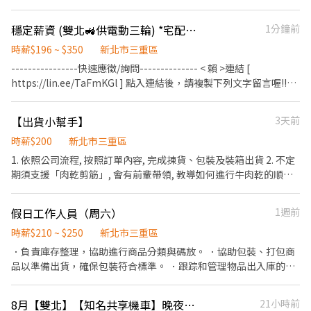
中正路68號5 樓（新莊倉庫） ＊每週四（14:00-18:00）：台北市中
正區八德路一段23號14樓（總公司） 如合作順利，可談長期配合；
穩定薪資 (雙北🚜供電動三輪) *宅配員*
1分鐘前
如長期配合下來順利，且有意轉正，可另議。
時薪$196 ~ $350
新北市三重區
----------------快速應徵/詢問-------------- < 賴 >連結 [
https://lin.ee/TaFmKGl ] 點入連結後，請複製下列文字留言喔!!
🔸🔸姓名／應徵區域／找潘小姐🔸🔸 ----------------短篇自介------
------- 薪水不抽成，求職不詐騙 福利多多~補貼維修+油錢，介紹獎
【出貨小幫手】
3天前
金 詢問快速回覆，缺長期(歡迎詢問) -------------------內文--------
--------- 工作內容 📍上班地點: （中正)(內湖)(信義)(三重)(士林)(北
時薪$200
新北市三重區
投) 📍上班時間:09:00-18:00 或 08:00-17:00 📍上班內容: 理貨路線、
1. 依照公司流程, 按照訂單內容, 完成揀貨、包裝及裝箱出貨 2. 不定
宅配包裹、配異處理。 📍休假制度: 排休月休8~10天 📍提供公司機
期須支援「肉乾剪筋」, 會有前輩帶領, 教導如何進行牛肉乾的順紋
車(電動三輪車) 📍雙北可領現金 #不用等單 #有宅配經驗較佳 #台北
剪筋 3. 其他主管交辦事項 上班時間： • 可配合排班, 週一~週五其
市#三重區#大安區#中和區#中山區#內湖區 以下缺人力的站所地址:
中安排2~4天 • 每日工作4小時以上 ※ 若無法配合上述時間，請勿
假日工作人員（周六）
1週前
1.三重區環河南路288號 2.中和區圓通路435巷3-15號 3.北投區承德
投遞履歷。
路七段3號 4.信義區松德路257號 5.內湖區安康路32巷24弄7號 6.中
時薪$210 ~ $250
新北市三重區
正區三元街229號 7.基隆市七堵區工建路2-1號2樓
．負責庫存整理，協助進行商品分類與碼放。 ．協助包裝、打包商
品以準備出貨，確保包裝符合標準。 ．跟踪和管理物品出入庫的紀
錄，進行數據更新。 ．操作倉儲設備，如叉車或托盤搬運器，搬運
貨物。 ．負責清理工作區域，保持環境整潔與安全。
8月【雙北】【知名共享機車】晚夜班換電池長期工讀生★時薪205-235★
21小時前