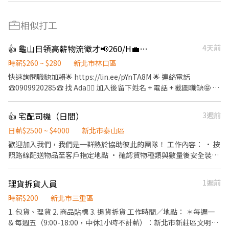
相似打工
👍 龜山日領高薪物流徵才📢260/H💼立即上班
4天前
時薪$260 ~ $280
新北市林口區
快速詢問職缺加賴🌟 https://lin.ee/pYnTA8M 🌟 連絡電話
☎️0909920285☎️ 找 Ada🙋‍♀ 加入後留下姓名 + 電話 + 截圖職缺🤩 🈚️
詐騙🈚️💯安心就業💯 ——————————————————— 📍工作地
點 桃園市龜山區文信路 工作內容 ✅ 電商物流理貨作業 ✅ 商品包
👍 宅配司機（日間）
3週前
裝、分類 ✅ 貼標、撿貨、刷條碼 ✅ 退換貨處理 ✅ 其他倉儲相關作
業 上班時段 🌞 早班｜08:00－17:00休息：12:00－13:15 早半｜
日薪$2500 ~ $4000
新北市泰山區
10:00-14:00 🌙 夜班｜16:00－01:00休息：18:30－19:30、22:00－
歡迎加入我們，我們是一群熱於協助彼此的團隊！ 工作內容： • 按
22:15 夜半｜20:00-24:00 薪資待遇 💰 早班：260元／時 💰 夜班：
照路線配送物品至客戶指定地點 • 確認貨物種類與數量後安全裝載
280元／時 休假制度 📅 排休制 ✨ 免經驗可 ✨ 工作簡單好上手 ✨ 歡
• 簡單回報每日配送進度 • 配送途中保持禮貌與顧客良好互動 我
迎想穩定工作的你加入我們！ 快速詢問職缺加賴🌟
們給你的： • 彈性排班，時間好安排 • 友善團隊氣氛，大家好相
理貨拆貨人員
1週前
https://lin.ee/pYnTA8M 🌟 連絡電話☎️0909920285☎️ 找 Ada🙋‍♀ 加
處 • 提供在職訓練，陪你慢慢學會工作 沒經驗沒關係，帶著笑容就
入後留下姓名 + 電話 + 截圖職缺🤩
能安心開始！
時薪$200
新北市三重區
1. 包貨、理貨 2. 商品貼標 3. 退貨拆貨 工作時間／地點： ＊每週一
& 每週五（9:00-18:00，中休1小時不計薪）：新北市新莊區文明里