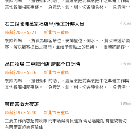
餐飲內場： ．擔任廚師的助手，處理烹飪前與烹飪中之準備工作與
12:30、08:00-13:00、08:30-13:30 🔹晚班：17:30-22:30、17:30-
其他餐廳相關事務。 ．負責洗、剝、削、切各種食材。 ．負責清理
23:30、18:30-22:30、18:30-23:30 (上班時數為2~6小時依實際情況
工作環境、設備和餐具。 ．準備不同餐點所需要的食材。 ．協助測
而定) 🔹夜班 ：23:30–03:30 (上班時數為2~4小時依實際情況而定)
量食材的容量與重量。 ．負責擺盤、打包外帶服務。
石二鍋蘆洲萬家福店早/晚班計時人員
4天前
🔹假日早班：07:00-12:00 🔹假日晚班：17:30-23:30 (上班時數為
2~6小時，一個月至少6天，依實際情況而定) ⸻ ✅工作待遇：
時薪$206 ~ $221
新北市三重區
日班時薪=$224 晚班另有獎金+20=時薪$244 夜班另有獎金+40=時
餐飲外場： ．負責為顧客帶位、安排座位、倒水。 ．將菜單遞給顧
薪$264 ━━━━━━━━━━━━━ 📍 【熱門開缺地點】新北市
客、解決顧客提出之疑問，並給予餐點上的建議。 ．後續將顧客點
三重、土城、中和、永和、汐止、板橋、淡水、新店、新莊、蘆洲
餐訊息通知廚房做餐，或可進行簡易餐飲之料理。 ．於顧客用餐完
━━━━━━━━━━━━ 📩 【火速卡位應徵流程】 ➊ 點擊填寫
畢後，負責收拾碗盤與清理環境。 ．並負責結帳、收銀等工作。 餐
廠商制式履歷（1分鐘完成，快速安排送審）： 👉
品田牧場 三重龍門店 廚藝全日計時夥伴
2天前
飲內場： ．擔任廚師的助手，處理烹飪前與烹飪中之準備工作與其
https://reurl.cc/Wbek79 🔒 【隱私防線】個資僅供廠商審核，敏感
他餐廳相關事務。 ．負責洗、剝、削、切各種食材。 ．負責清理工
時薪$206 ~ $216
新北市三重區
欄位（身分證/詳細地址）錄取前皆可先不填！ ➋加入留言： 👉
作環境、設備和餐具。 ．準備不同餐點所需要的食材。 ．協助測量
餐飲內場： ．擔任廚師的助手，處理烹飪前與烹飪中之準備工作與
https://lin.ee/OBnhVN5 私訊留下 ⌜姓名+電話 +應徵蝦皮門市人
食材的容量與重量。 ．負責擺盤、打包外帶服務。
其他餐廳相關事務。 ．負責洗、剝、削、切各種食材。 ．負責清理
員」💥
工作環境、設備和餐具。 ．準備不同餐點所需要的食材。 ．協助測
量食材的容量與重量。 ．負責擺盤、打包外帶服務。
萊爾富徵大夜班
1週前
時薪$197 ~ $240
新北市三重區
主要工作內容超商收銀 門市清潔補貨進貨 需活潑開朗 有禮貌親切
有萊爾富超商經驗佳