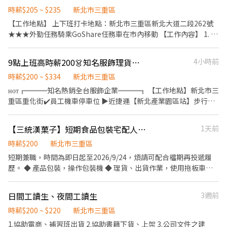
時薪$205 ~ $235
新北市三重區
【工作地點】 上下班打卡地點：新北市三重區新北大道二段262號
★★★外勤任務騎乘GoShare任務車在市內移動 【工作內容】 1. 負
責車輛訊號測試、安全檢查工作。 2. 協助車輛電池更替及異常回
報。 3. 後台系統資訊更新。 4. 其他主管交辦事項。 *須具備機車駕
9點上班高時薪200👗知名服飾理貨員✅休六日✅穩定加班✅快速上工✅面試看環境
4小時前
照且有智慧型手機網路* 【可單日排班】 ◇早班 08:00-16:30 時薪
205 ◇晚班 16:00-00:30 時薪220 ◇夜班 00:00-08:30 時薪235
時薪$200 ~ $334
新北市三重區
ʜᴏᴛ╔═══知名熱銷全台服飾企業═══╗ 【工作地點】新北市三
重區重化街✔️員工機車停車位 ▶︎近捷運【新北產業園區站】步行
5~10分鐘 ╚═══════════════╝ ▂▂▂▂▂【工作
概要】▂▂▂▂▂ ☑︎ 名額有限額滿為止，可立即上班者優先錄取 ☑︎
【三統漢菓子】短期食品包裝宅配人員-三重(至115/9/24，須配合完整檔期)
1天前
快速進軍知名服飾品牌企業，前景看好未來可期 ☑︎ 衝鋒衣服飾相關
製程－包裝、分類、封箱、裝箱、進出貨 ☑︎ 冷氣廠房，久站或久
時薪$200
新北市三重區
坐，便服上班 ☑︎ 簡單好上手，免學經歷，無經驗可，專人教學，錄
短期兼職，時間為即日起至2026/9/24，煩請可配合檔期再投遞履
取率高 ☁︎求職平台略有延遲，可先➕ʟɪɴᴇ快速報名【@si588】 快速
歷。 ◆ 產品包裝，操作包裝機 ◆ 理貨、出貨作業，使用拖板車進
應徵找Sarah莎拉➜留下姓名➕電話➕職缺名 ▂▂▂【班別薪資】
行貨物搬運 ◆ 需可搬運約 20 公斤貨品，並可久站工作 ◆ 可配合部
▂▂▂ 【固定日班】09:00~18:00✔️平日加班最晚至22:00 【薪資給
門支援及工作輪調 ◆ 配合中秋旺季加班，非旺季每週六固定休假 ◆
日間工讀生、夜間工讀生
3週前
付】高時薪$200➜未加班薪水約領【$36,800】 【配合加班】加班
具團隊合作精神，完成主管交辦事項
費皆依勞基法計算➜依訂單量薪水可達【37K~52K】 【休假方式】
時薪$200 ~ $220
新北市三重區
週休六日➜見紅休 好康➊.任職期間基本勞工保障勞健保、團保及勞
1.協助電商、補習班出貨 2.協助書籍下貨、上架 3.公司文件之建