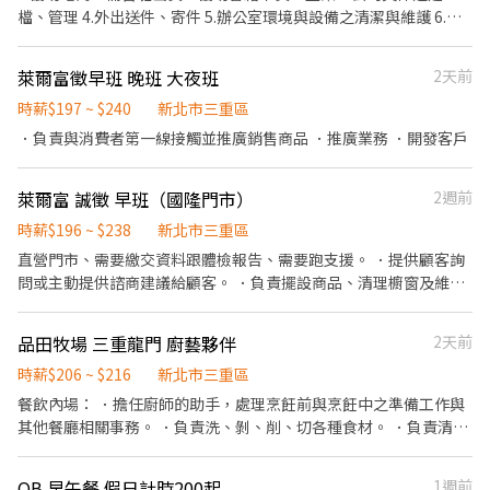
退6％ 好康➋.任職期間皆享有免手續費領現金、每週預支服務 好康
檔、管理 4.外出送件、寄件 5.辦公室環境與設備之清潔與維護 6.支
➌.任職滿三個月享有三節獎金或禮品、通過考核即可轉正 好康➍.加
援各部門業務及活動
班超過2小時免費提供團膳 ┏━━【快速應徵】━━┓ ✉️【投履
歷】快速入職找ICAN李小姐－莎拉Sarah☘️ ✉️【點連結】立即預約
萊爾富徵早班 晚班 大夜班
2天前
面試➜ https://lin.ee/c6x5GOi ✉️【加好友】詢問工作➕ʟɪɴᴇ快速回
時薪$197 ~ $240
新北市三重區
覆【@si588】
．負責與消費者第一線接觸並推廣銷售商品 ．推廣業務 ．開發客戶
萊爾富 誠徵 早班（國隆門市）
2週前
時薪$196 ~ $238
新北市三重區
直營門市、需要繳交資料跟體檢報告、需要跑支援。 ．提供顧客詢
問或主動提供諮商建議給顧客。 ．負責擺設商品、清理櫥窗及維持
營業地點之整潔及美觀。 ．負責向顧客介紹商品特徵、品質與價格
及示範操作方法，以協助顧客選擇。 ．負責在顧客成交後之包裝、
品田牧場 三重龍門 廚藝夥伴
2天前
收款、交付商品、開發票或收據。 ．負責在當天結束營業前，統計
銷售情形、盤點貨品存量及撰寫當日業務報表。 早班：訂貨做帳 協
時薪$206 ~ $216
新北市三重區
助退貨 商品銷售 中班：門市結帳 上貨補貨 夜班：門市清潔 上貨補
餐飲內場： ．擔任廚師的助手，處理烹飪前與烹飪中之準備工作與
貨 迎學生打工、二度就業！！
其他餐廳相關事務。 ．負責洗、剝、削、切各種食材。 ．負責清理
工作環境、設備和餐具。 ．準備不同餐點所需要的食材。 ．協助測
量食材的容量與重量。 ．負責擺盤、打包外帶服務。
QB 早午餐 假日計時200起
1週前