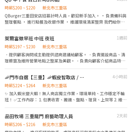
時薪$200 ~ $220
新北市三重區
QBurger三重田安店招募計時人員，歡迎新手加入。 • 負責備料與
整理餐點 • 進行點餐及收銀作業 • 維護環境清潔整齊 我們給你
的： • 可彈性排班 • 員工餐點福利 • 團隊合作良好 無需相關經
驗，只要肯學習，歡迎投遞履歷！
萊爾富徵早班 中班 夜班
1週前
時薪$197 ~ $230
新北市三重區
．提供顧客詢問或主動提供諮商建議給顧客。 ．負責擺設商品、清
理櫥窗及維持營業地點之整潔及美觀。 ．負責向顧客介紹商品特
徵、品質與價格及示範操作方法，以協助顧客選擇。 ．負責在顧客
成交後之包裝、收款、交付商品、開發票或收據。 ．負責在當天結
🦐門市自選【三重】🦐蝦皮智取店 / 免經驗、快速報到 💰時薪 224-264
4小時前
束營業前，統計銷售情形、盤點貨品存量及撰寫當日業務報表。
時薪$224 ~ $264
新北市三重區
✨ 加入蝦米變大蝦！無人商店獨立作業，環境單純、工作穩定不輪
班！ ✅工作內容： 1. 包裹收寄、搬運、盤點、理貨、上架等 2. 維持
門市作業區環境、清潔維護作業 3. 智取店為無人商店，有單日跑點
1-5間門市 4. 須配合蝦皮店到店工作內容調整 5. 須配合鄰近有人店
品田牧場 三重龍門 廚藝助理人員
2天前
門市支援 🌙🌙夜班說明🌙🌙 工作型態：為每日跑點約3–10家門市，
跑點距離約16km內 需可配合(早班/晚班)擇一於門市安排受訓 🔔需
時薪$206 ~ $216
新北市三重區
有機車&駕照🔔 ⸻ ✅工作時間： 🔹早班：07:00-12:00、07:30-