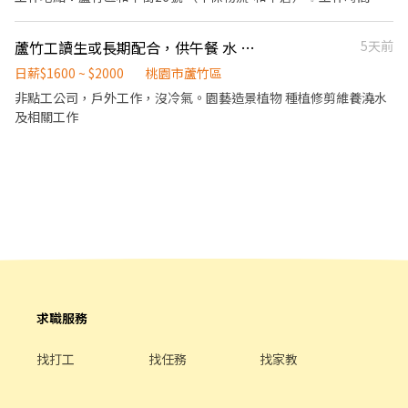
🚗 交通便利 ✔ 提供機車、汽車停車位 ✔ 若公司內部停車場額滿，
排休制（依班表安排） 📍【工作地點】 桃園市蘆竹區南工路0000號
上午9點～6點(中間休息1小時，上下午各間休10分鐘) （～做完會
可停放於附近安全合規區域 🏭 工作地點（多倉可選，就近分發）
有額外的休息時間～） 午餐自理 ✨工作內容：產品質檢、加工包裝
南工倉：桃園市蘆竹區南工路124號 新鋼倉：桃園市觀音區工業八
蘆竹工讀生或長期配合，供午餐 水 勞健保
5天前
封箱 等等…… 備料、拆包膠膜、使用油壓車擺放貨物等等…… ✨需
路188號 鶯歌倉：新北市鶯歌區中正三路230巷16號 🎯 不管你是新
準備身份證或健保卡 無須經驗，無須學歷，工作單純 意者歡迎來
日薪$1600 ~ $2000
桃園市蘆竹區
鮮人還是有經驗的高手，快加入我們的倉儲行列吧！
訊！！ ✨上工當日請記得攜帶身分證或健保卡！！ ⚠️上工當天務必
非點工公司，戶外工作，沒冷氣。園藝造景植物 種植修剪維養澆水
準時到場換證⚠️ （9：00前完成換證）！！！！ 若上午9：00前未
及相關工作
到請改下午13：30到場 否則不得入場！
求職服務
找打工
找任務
找家教