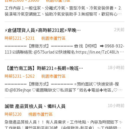
日薪$1600 ~ $3600
桃園市蘆竹區
工作內容 1.一般住家、分離式冷氣、窗型冷氣、冷氣安裝保養。 2.
裝潢場冷氣空調施工、協助冷氣安裝助手 3.無經驗可，歡迎有心學
習工作伙伴加入。 工作地點：桃園、蘆竹 工作伙食：供中餐飲料
⚡倉儲理貨人員⚡高時薪231起⚡早晚夜班⚡倉別任選/中法EQ
2天前
時薪$221 ~ $231
桃園市蘆竹區
➖➖➖➖➖➖➖【應徵方式】➖➖➖➖➖➖➖ ☎️ 找【柯柯】 ➡ 0968-932-
113 ☑️請聯絡我: @575urlad ☑️快速報名:https://lin.ee/TzC48Lh 加
入後依照指示提供基本資料⭐優先安排
➖➖➖➖➖➖➖➖➖➖➖➖➖➖➖➖➖➖➖ 🚚 倉儲理貨人員熱情招募中！ 想
【蘆竹南工路】時薪231⭐長期⭐晚班⭐倉儲人員⭐快速入職⭐中CC
18小時前
找穩定又有彈性的工作嗎？我們的倉儲團隊等你加入！ 不論你是喜
歡動態的理貨工作，還是有堆高機操作經驗，這裡都有適合你的舞
時薪$231 ~ $262
桃園市蘆竹區
台✨ ⏰ 班別選擇 ⭐ 早班：09:00~18:00(堆高機) 🌙 晚班：16:00 ~
➖➖➖➖➖➖➖【應徵方式】➖➖➖➖➖➖➖ ⭐預約面試♡快速安排-搜
01:00 🌙 夜班：22:00 ~ 07:00 ⭕休假制度：排休制 💰 薪資待遇
ID:@839ejhqe ♡截圖職缺文♡私訊留下 ⌜姓名✚電話✚地區⌟♡ ⭐
【倉儲人員】晚班 $231 【出貨桌邊員】晚班$226 【堆高機人員】
諮詢電話：0968-932-553-黃S (ID: yosin027 ) ❌求職免收費❌絕無
早班 $221 ➕ 加班依勞基法計算 📦 工作內容 倉儲人員：行政處理、
詐騙┃⭕️免費諮詢⭕️安心上工 ➖➖➖➖➖➖➖➖➖➖➖➖➖➖➖➖➖➖➖ 💼
誠徵 產品質檢人員、備料人員
10小時前
驗收、包裝、理貨 出貨桌邊員：調度排車的板數進行出貨作業，並
【工作內容】 ✔ 行政協助、小幫手工作 ✔ 進貨驗收、包裝、理貨 ✔
操作RF槍將板號刷入貨物配送單內，不需要堆高機操作，只需要使
協助主管交辦事項 👉 內容簡單不複雜，新手也能很快上手！ ⏰
時薪$220
桃園市蘆竹區
用電動拖板車 堆高機手：理貨、揀貨、捕貨等倉儲作業、倉庫貨品
【上班時間】 16:00~01:00 💰【薪資福利】 196+35(專案獎
急徵產品質檢人員！！ 有人員需求，工作地點、內容及時間如下 ✨
堆高機上架作業、倉儲物流各項作業；需具堆高機操作技術士證照
金)=$231 📌 加班費：依 196 元 × 勞基法倍率計算 🗓【休假制度】
工作地點：蘆竹區和平街26號 （中保物流-和平倉） ✨工作時間：