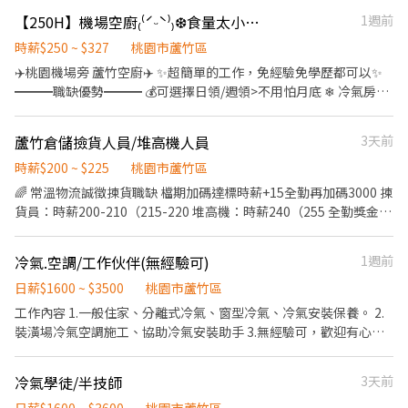
擇多樣化 🕵️工作內容-SMT生產線設備操作、產品組裝／測試／檢驗
【250H】機場空廚₍⁽ˊᵕˋ⁾₎❆食量太小別來🙋‍♀️24H免費供餐冷氣房 多種班別
1週前
📆休假制度-周休二日 💰發薪制度-每月10號發薪(薪資可以達6萬~8
萬) ☑️日班-08:00~17:30 (加班18:00~20:00) ☑️夜班-20:00~ 05:30(加
時薪$250 ~ $327
桃園市蘆竹區
班06:00~08:00) 🍱午餐用餐-12:00~13:30 ⭐⭐⭐日領金額⭐⭐⭐ 💸日
✈️桃園機場旁 蘆竹空廚✈️ ✨超簡單的工作，免經驗免學歷都可以✨
班8H 1500 💸日班12H 2000 💸夜班8H 1800 💸夜班12H 2500 🍱中
━━━職缺優勢━━━ 💰可選擇日領/週領>不用怕月底 ❄ 冷氣房>
餐餐廳刷卡用餐，也有全家/拉亞漢堡，公司補助90元，超過90元請
上班不怕熱！ 🛠簡單的工作內容>需久站，免學歷、免經驗 🍱免費
自付 🍱宵夜餐免費，夜班有加班者(06:00~08:00)，給予早餐補助40
24H員工餐>上班前/下班後都能去吃吃到飽！ ━━工作介紹━━ 📍
蘆竹倉儲撿貨人員/堆高機人員
3天前
元
地點： 桃園市蘆竹區海山路 ✈️ 工作內容： ▸冷熱配：製作冷食OR熱
食，擺放到餐盒裡面 ▸排餐：將包裝好的食物組裝成套餐 冷食熱食
時薪$200 ~ $225
桃園市蘆竹區
一放、餐盒一蓋 基本上就是讓飛機餐順利出社會~ 📅 休假制度： 排
🌈 常溫物流誠徵揀貨職缺 檔期加碼達標時薪+15全勤再加碼3000 揀
休制 月休8-11天 ⏰ 上班時間： ☀️07:00-15:30 ☀️08:00-16:30 ☀️
貨員：時薪200-210（215-220 堆高機：時薪240（255 全勤獎金、
14:00-22:30 💰薪資：時薪 250-327元 ━━工作需求━━ 1.需良民
過年紅包、三節獎金禮品。 🎈上班時段 ⏰09:00-18:00 📍工作地
證 2.供膳體檢 ━━應徵專線━━ 專員 🐰曾小姐 Joyce🍒 聯絡電話
點： 南崁路二段3號 誠徵各位同仁🙏名額有限 🙏 學歷不拘、 專人指
冷氣.空調/工作伙伴(無經驗可)
1週前
0906163268 (也可賴搜尋)
導 電話：0905285151
日薪$1600 ~ $3500
桃園市蘆竹區
工作內容 1.一般住家、分離式冷氣、窗型冷氣、冷氣安裝保養。 2.
裝潢場冷氣空調施工、協助冷氣安裝助手 3.無經驗可，歡迎有心學
習工作伙伴加入。 工作地點：桃園、蘆竹 工作伙食：供中餐飲料
冷氣學徒/半技師
3天前