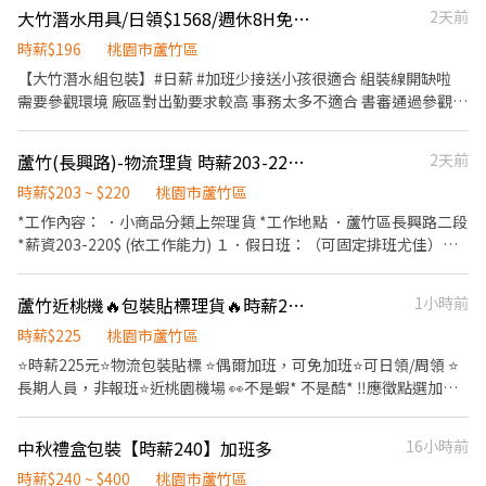
【@317tpzqd】明熙-Blue專員 加入後請留下您的姓名+電話+職缺
大竹潛水用具/日領$1568/週休8H免加班
2天前
推薦給你💖 ᴸᴵᴺᴱ ᴵᴰ ➞ @976lgyne ✡點網址即可加入
截圖 以便專員快速替你登記報班🙏 1對1專人為您服務😁 真心不騙
✡https://lin.ee/CcskdiH 加入後 提供『職缺截圖+姓名+電話』 🔥
時薪$196
桃園市蘆竹區
⭕️免費諮詢 ❌無收取仲介費
額外獨家好康🔥 『外籍學生獨家福利』 只要你是今年畢業的外籍學
【大竹潛水組包裝】#日薪 #加班少接送小孩很適合 組裝線開缺啦
生 我們提供介紹獎金1萬元給你😍‼️ 介紹新朋友來上班 就可以一直
需要參觀環境 廠區對出勤要求較高 事務太多不適合 書審通過參觀廠
領獎金✨
區錄取隔天可上班 (近期加班需求較少以八小時為主) 熱門搶手職缺
來啦 長期 找出勤穩定的人 穿便服上班 時薪方案$196下班當日領
蘆竹(長興路)-物流理貨 時薪203-220元 可書審.可報班.可日領
2天前
1568 個人工作臺 不是流動線 日領-30、週領最高10000 第一天壓工
需扣保費 第二天薪資隔日中午匯款 外銷歐洲頂級潛水裝備 廠區環境
時薪$203 ~ $220
桃園市蘆竹區
乾淨穿室內拖鞋 站坐單位都有主管分配 潛水衣|護目鏡|呼吸器 組包
*工作內容： ．小商品分類上架理貨 *工作地點 ．蘆竹區長興路二段
裝|測試|品檢|倉管 日班:08:00-17:00(8h) 午餐:12:00-13:00(自理) 地
*薪資203-220$ (依工作能力) １．假日班：（可固定排班尤佳）
點:蘆竹中興路 無間休時間,只有午休1小時可以抽菸 煙癮大較不適合
14:30-21:00 ２．誠徵PT： 0800-1700 0900-1800 ３．長期職缺：
上廁所喝水自由去 嚴禁放鳥、未到直接拉黑 ▶詢問應徵請截圖加入
08:00-17:00 08:30-18:00 09:00-18:30 11:00-20:30 13:00-22:00
蘆竹近桃機🔥包裝貼標理貨🔥時薪225🔥加班費也可以日領
1小時前
好友 ❤️紫玲小姐 ❤️請加賴@zz168168(記得加@)
４．兼職：（可穩定排班佳） 08:00-12:00 13:00-17:00 17:30-
https://lin.ee/Ki9Xgq9 (或點選網址直接加入)
20:30（時段可微調） 17:00-22:00（需體檢） 18:00-22:00（需體
時薪$225
桃園市蘆竹區
檢） 【兼職職缺】 自由報班-週二~週六可報班 【長期職缺】 需配
⭐️時薪225元⭐️物流包裝貼標 ⭐️偶爾加班，可免加班⭐️可日領/周領 ⭐️
合貨量加班，加班費依照勞基法計算 *員工福利 ．可書審 ．可日領
長期人員，非報班⭐️近桃園機場 👀不是蝦* 不是酷* ‼️應徵點選加
現金 ．自由報班 ．工作獎金(出勤、績效) ．三節獎金 ．品保獎金
萊：https://lin.ee/j8HhyQT ▬＞＞工作介紹＜＜▬ 【工作期間】
．介紹獎金(介紹&被介紹者皆可領) *保險撫卹 ．勞、健保、勞退
長 期 【工作職稱】物流包裝人員 【上班時間】日班08:30~17:30
中秋禮盒包裝【時薪240】加班多
16小時前
6％ ．團體保險 預約面試 ．0982-336-364陳專員
【上午休息時間】10:15~10:30 【中午用餐時間】12:00~13:00 【下
午休息時間】15:15~15:30 【薪資計算】⭐時薪225元⭐ 【工作內
時薪$240 ~ $400
桃園市蘆竹區