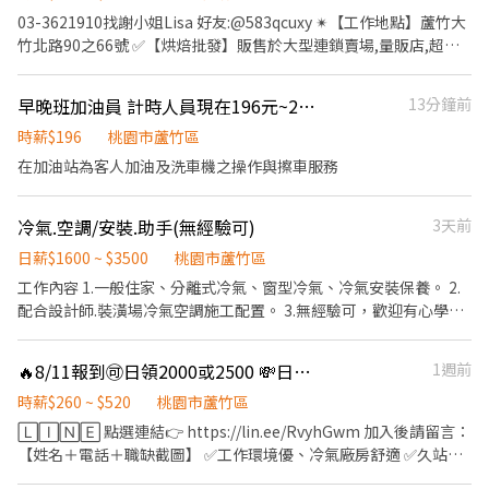
容】產品製標(印出貼紙)、貼標、包裝作業、理貨 【休息時間】1H
03-3621910找謝小姐Lisa 好友:@583qcuxy ✴【工作地點】蘆竹大
【中間吃飯】自理，可代訂便當 【休假方式】週休二日 【工作地
竹北路90之66號 ✅【烘焙批發】販售於大型連鎖賣場,量販店,超市
點】蘆竹區中圳街175號 【領薪方式】 ✅可日領1500，會扣30元手
及連鎖咖啡廳 ✅【工作優勢】免學歷、無經驗可、提供制服、固定
續費 ✅可周領7500，會扣30元手續費 ✅有加班費產生，隔日領會發
班、汽機車位 ✅【日班急徵】短期9月中 ▃▃▃▼ 時間薪水
早晚班加油員 計時人員現在196元~240元 職缺有限先搶先贏
13分鐘前
掉 ✅只有匯款，沒有領現 ✅剩餘薪資次月5號發薪 ▬＞＞工作需求
▼▃▃▃ ️【薪水】：正常出勤，時薪$230 +獎金10/時 ➜ 可領
＜＜▬ ✅需穿安全鞋(可先跟公司借)、長褲 ✅非短期工(非報班) ✅可
【✔$42,240】起 ➜ 常態加班可領6萬起 ▃▃▃▼ 重點介紹
時薪$196
桃園市蘆竹區
日/週領 ✅可免加班 ▬‼️立即報名‼️▬ 🫶加萊應徵 搜尋ID：
▼▃▃▃ ☑【工作內容】：整形、烤爐、包餡、包裝 ☑【休假制
在加油站為客人加油及洗車機之操作與擦車服務
0988866359 🫶或點選加官方好友萊：https://lin.ee/j8HhyQT 🫶
度】：固定休周日 ☑【工作條件】：久站、一到六都要加班 ☑【用
加入留言：姓名／電話／應徵工作截圖
餐制度】：60/餐 (中午用餐60分鐘、上下午間休0-10分鐘)，加班休
冷氣.空調/安裝.助手(無經驗可)
3天前
半小時 ☑【發薪制度】：次月10號發薪(可週借支/現金) ▃▃▃▼
享有福利 ▼▃▃▃ 1.員工制服 2.保險福利：勞保、健保、團保、勞
日薪$1600 ~ $3500
桃園市蘆竹區
退6％
工作內容 1.一般住家、分離式冷氣、窗型冷氣、冷氣安裝保養。 2.
配合設計師.裝潢場冷氣空調施工配置。 3.無經驗可，歡迎有心學習
工作伙伴加入。 工作地點：桃園、蘆竹 工作伙食：供中餐飲料
🔥8/11報到🉑️日領2000或2500 💸日210中240夜260加班多🍱供餐
1週前
時薪$260 ~ $520
桃園市蘆竹區
🄻🄸🄽🄴 點選連結👉 https://lin.ee/RvyhGwm 加入後請留言：
【姓名＋電話＋職缺截圖】 ✅工作環境優、冷氣廠房舒適 ✅久站久
坐都有 ✅固定班免輪班 ✅不限學歷、書審即可 ✅免費供餐、用餐選