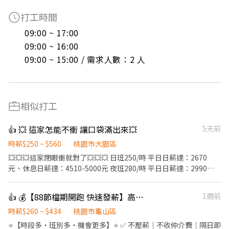
打工時間
09:00 ~ 17:00

09:00 ~ 16:00

09:00 ~ 15:00 / 需求人數：2 人
相似打工
👍 💥 這家怎能不衝 讓口袋滿出來💥
5天前
時薪$250 ~ $560
桃園市大園區
💥💥💥這家閉眼衝就對了💥💥💥 日班250/時 平日日薪達：2670
元、休息日薪達：4510-5000元 夜班280/時 平日日薪達：2990
元、休息日薪達：5050-5600元 ------------------------------------
------ 工作地點:大園 上班時間 : 日班08:00-17:30 加班18:00-20:00
👍 💰【88節檔期開跑 快速發薪】高時薪＋龜山多班別⭐日領2000~3000
1週前
夜班20:00-05:30 加班06:00-08:00 ---------------------------------
--------- ▪️交通車: 桃園高鐵 民權西路捷運站 ▪️提供日領、週領 ▪️
時薪$260 ~ $434
桃園市龜山區
無經驗可，工作內容簡易好上手 ▪️免費供餐、免無塵服 ▪️書審報名
⭐【時段多・班別多・機會更多】⭐ ✅ 不壓薪｜不收仲介費｜隔日即