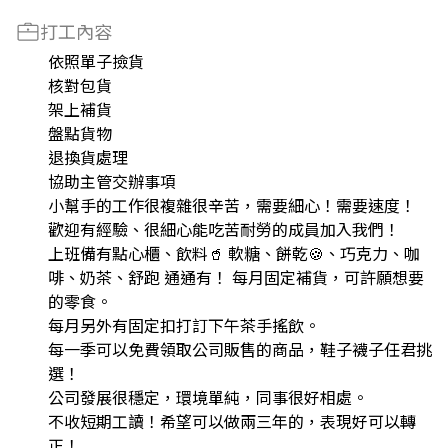
打工內容
依照單子撿貨
核對包貨
架上補貨
盤點貨物
退換貨處理
協助主管交辦事項
小幫手的工作很複雜很辛苦，需要細心！需要速度！
歡迎有經驗、很細心能吃苦耐勞的成員加入我們！
上班備有點心櫃、飲料🥤 軟糖、餅乾🍪、巧克力、咖
啡、奶茶、舒跑 通通有！ 每月固定補貨，可許願想要
的零食。
每月另外有固定扣打訂下午茶手搖飲。
每一季可以免費領取公司販售的商品，鞋子襪子任君挑
選！
公司發展很穩定，環境單純，同事很好相處。
不收短期工讀！希望可以做兩三年的，表現好可以轉
正！