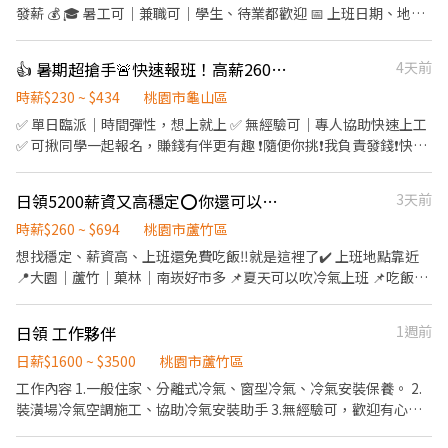
快速上工、長期穩定 ▪️提供員工宿舍免押金免水電 -----------------
發薪 💰 🎓 暑工可｜兼職可｜學生、待業都歡迎 📅 上班日期、地
------------------------ #桃園 #八德 #大南 #日領現金 #立即上工 📲
點、時段自己選 →自由排班，想上就上、想休就休，工作更有彈
應徵方式： 加上我的官方：tseng0411 電話：0906825976 專員：
性！ ---- 🌝長時段工作： 自由報班 日期任選，穩定上班~ 🌈友善兼
👍 暑期超搶手🚨快速報班！高薪260🔥日領現賺💸多時段任選！
4天前
威先生 https://lin.ee/5eFUoLO
職時段： 彈性工時，輕鬆安排生活與工作~ 早班｜08:00-17:00、
09:00－18:00➡️ NT$230 午班｜13:00－20:00、14:00－23:00➡️
時薪$230 ~ $434
桃園市龜山區
NT$230 晚班｜17:30－22:30➡️ NT$260 夜班｜21:00－06:00、
✅ 單日臨派｜時間彈性，想上就上 ✅ 無經驗可｜專人協助快速上工
23:00－08:00、00:00－08:00➡️ NT$260 📍桃園市龜山區頂湖二街
✅ 可揪同學一起報名，賺錢有伴更有趣 ❗️隨便你挑❗️我負責發錢❗️快找
66巷 ------------------------------ 🔥快來把財神接回家🔥 𝑳𝒊𝒏𝒆 𝒊𝒅
同學一起來⚡ ❤️多時段讓你選❤️ ------------------------------------
📲：@174fxrus (要加@) DAISY 電話📞：0912126817 張小姐 加入
------ 龜山 🕒 上班時段 (休息時間不記薪) 💸時薪260💸專區 晚短班:
日領5200薪資又高穩定⭕️你還可以吹著冷氣工作享受免費的便當
3天前
後請截圖職缺文➡️私訊留下 ⌜姓名✚電話⌟ 謝謝❤️ #搞笑專員陪你抬
17:30－22:30 夜班: 00:00－08:00 夜11班:23:00－08:00 晚9班：
槓 #免諮詢費
21:00－06:00 ~~~~~~~~~~~~~~~~~~~~~~~~~~~~~~ 💸時薪230💸
時薪$260 ~ $694
桃園市蘆竹區
專區 早9班：09:00 － 18:00 早8班：08:00 －17:00 午13班：13:00
想找穩定、薪資高、上班還免費吃飯‼️就是這裡了✔️ 上班地點靠近
－20:00 午14班：14:00－23:00 工作內容: 簡單分貨＋包裹整理 工作
📍大園｜蘆竹｜菓林｜南崁好市多 📌夏天可以吹冷氣上班 📌吃飯時
地點： 📍地址: 桃園市龜山區頂湖二街
間非常足夠 免費供餐給你 📌日領全薪 週領1萬 用錢不煩惱 📌靠近市
━━━━━━━━━━━━━━━━━━━━━ ⚡酷財神系列⚡單日
區 下班去哪都方便 ⭕️班別固定 不用輪班 ∥日班∥08:00-17:30∥ 🔥
日領 工作夥伴
1週前
津貼加碼250~600💸 🕒 上班時段 ▪ 早班：08:00 - 17:00｜時薪
時薪💵$210/H 日領1680-4200 ∥中班∥14:30-00:00∥ 時薪💵
$210 ▪ 晚班：18:00 - 03:00｜時薪 $240 地址: 桃1📍桃園市大園區
$240/H 日領1920-4800 ∥夜班∥20:00-05:30∥ 🔥 時薪💵$260/H
日薪$1600 ~ $3500
桃園市蘆竹區
建國路 桃3📍桃園市大園區中山南路 桃4📍桃園市觀音區玉林路一段
日領2080-5200 ⭕️休假方式｜擇一 ❶ 週休六日 ❷ 每週固定排休2
工作內容 1.一般住家、分離式冷氣、窗型冷氣、冷氣安裝保養。 2.
桃5📍桃園市觀音區寶倉街 桃6📍桃園市大園區航翔路 RC8📍桃園市
天 ⭕️工作內容是什麼呢 ✔️ 產品組裝、包裝 ✔️ 檢查有無問題 ✔️ 貼標
裝潢場冷氣空調施工、協助冷氣安裝助手 3.無經驗可，歡迎有心學
楊梅區環東路 桃9📍桃園市大園區建國路 桃17📍桃園市大園區開和
籤裝箱 -沒有經驗也可以唷- ⭕️工作地點｜自己選 ❶蘆竹區南青路
習工作伙伴加入。 工作地點：桃園、蘆竹 工作伙食：供中餐飲料
路 ━━━━━━━━━━━━━━━━━━━━━ ❤️𝑳𝒊𝒏𝒆 𝑰𝑫：
❷大園區航翔路 ﹌﹌﹌﹌﹌﹌﹌﹌﹌﹌﹌﹌﹌﹌﹌ 日領高薪🔜包子