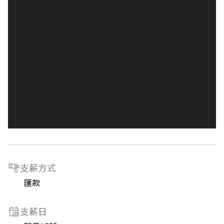
支薪方式
匯款
支薪日