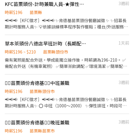
KFC苗栗頭份-計時兼職人員-★彈性周排班★-$196-$201-另享外送獎金
3週前
與清潔維護作業 🤝 協助執行門市營運維護與彈性調店支援 🕒工作時
間: ▸ 早班 11:00-17:30 ▸ 晚班 18:45-22:45, 16:15-22:45 📌 排班說
時薪$196
苗栗縣
明: 平日一週給班 3-5 天, 假日配合主管排班 💰薪資 (含津貼加給): ▸
📢📢📢［KFC徵才］📢📢📢 ✨肯德基苗栗頭份餐廳誠徵 ✨ ✨招募長
早、晚班 $196-$211 . ⸻ 🛵 蝦皮智取店 | 自主度高・享津貼加
期計時服務人員✨ 💡依據訓練標準程序製作餐點；櫃台/外送服務、
給(需自備機車+駕照) ✅工作內容: 📦 包裹收寄、搬運、盤點、理貨
門市環境清維護(騎乘公司提供之外送車 💡可於各班別中任選4-6小
上架等 🧹 維持門市作業區環境與清潔維護作業 🔄 配合店到店內容
時彈性排班(班別依據面試餐廳需求為主 ⭕️ 早班（08:00-18:00） ⭕️
草本茶頭份八德店早班計時（長期配合）
1天前
調整與支援有人店 🛵 鄰近門市調店支援 (早晚班 10 公里內, 夜班 16
中班（10:00-20:00） ⭕️ 晚班（17:00～24:00） ⭕️ 打烊班（2000
公里內) 🕒工作時間: ▸ 早班: 07:00~08:30-13:30 (配合 2-5 小時依照
～2500） ✨彈性排班 ✨每月需滿60H 🍀餐廳上班時間彈性，多時段
時薪$196 ~ $210
苗栗縣頭份市
貨量彈性排班) ▸ 晚班: 17:30/18:30-23:30 (配合 2-5 小時依照貨量彈
可供選擇 🍀非常適合學生課業、打工兼顧 ﹝薪資福利﹞ ★ 基本時
需有駕照能配合外送。學成能獨立操作後，時薪調為196-210。 ✅
性排班) ▸ 夜班: 23:30-03:30 (配合 2-4 小時依照貨量彈性排班) 📌 排
薪：$196起" ★ 津貼福利 ◆ 外送津貼$10元/14元/趟；外送趟次越
需配合外送（有機車駕照） ✅簡單茶飲調配 ✅環境清潔 ✅簡單配料
班說明: 平日一週給班 3-5 天, 假日配合主管排班 💰薪資 (含津貼加
多賺越多~ ◆ 值班津貼：每小時20元(晉升組長後 ◆ 早、晚班津
備製 ✅盤點庫存 ✅微笑😊 ✅對服務有熱忱者 ✅有帶❤️上班
給): ▸ 早班 $204-$219 ▸ 晚、夜班 $224-$244 ⸻ ✅工作地點: 苗
貼：23:00-07:00（每小時享有50-80元津貼 ◆ 健檢：任職滿一年
栗市 / 頭份 / 竹南 / 苑裡 / 後龍 / 通霄 / 公館 / 大湖 💪 其他區域也歡
❤️‍🔥苗栗頭份肯德基❤️‍🔥中班兼職
3週前
起，公司提供年度健檢照顧你的健康 ◆ 保險：除勞、健、勞退外，
迎直接私訊詢問! 🔥 搶手熱缺異動極快, 優質好缺錯過就沒有了! .
公司更為你投保團保維護你的安全 ◆ 員工用餐折扣：兼職夥伴當日
時薪$196
苗栗縣頭份市
⸻【應徵方式】⸻ ⚡ 搶手缺額隨時額滿, 手刀點下方 "立即
任職滿4小時，即享有85折員購折扣；組長當日任職每四小時享有乙
📢📢📢［KFC徵才］📢📢📢 ✨肯德基苗栗頭份餐廳誠徵 ✨ ✨招募長
應徵", 顧問線上馬上回覆安排面試! 或搜尋官方帳號: @922vyxod
餐員餐 ◆ 生日/節慶禮卷： 你生日我慶祝，生日當月我們提供你品
期計時服務人員✨ ⭕️ 中班（1000～2000） ✨彈性排班，時段可任
(一定要加 @ 喔) 加入後請按照格式留言, 專員第一時間處理! 🚫 求職
牌禮卷 讓生日更有溫度 你過節我共歡，重要節慶我們提供你福利禮
選4-6小時喲 ✨每月需滿60H 💰時薪196《起》 💰外送津貼$10元/14
完全免收費 🤝 安心上工有保障
券 好好與家人歡慶 你旅遊我贊助，每年職福會提供你旅遊津貼 好好
元/趟 💰享勞健保 💰生日禮品 💰三節禮金 💰供餐折扣 🍔工作內容 依
享受幸福人生 誠徵熱情活力的你一起加入肯德基苗栗頭份餐廳 🏠面
❤️‍🔥苗栗頭份肯德基❤️‍🔥晚班兼職
3週前
照標準程序製作餐點 櫃檯/顧客服務 餐廳環境清潔維護 外送餐點服
試地點：苗栗縣頭份市中華路1243號 📞電洽 037-595218 📢有意願
務 🚨外送需備有駕照，外送津貼$10元/14元/趟 送越多領越多喲 💪
時薪$196
苗栗縣苗栗市
者可以立馬投遞履歷 📢想知詳細可以留言喔😄😄😄