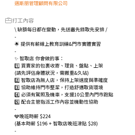
邁斯朋管理顧問有限公司
打工內容
\ 缺額每日都在變動，先送審先錄取先安排 /
-
🌟 提供有薪線上教育訓練&門市實體實習
-
✨ 智取店 你會做的事：
1️⃣ 買賣家的包裹收寄、理貨、盤點、上架
(請先評估身體狀況，需搬重&久站)
2️⃣ 智取店為無人店，保持上架速度與準確度
3️⃣ 協助維持門市整潔，打造舒適取貨環境
4️⃣ 必須有駕照及機車，支援10公里內門市跑點
5️⃣ 配合主管指派工作內容並機動性協助
-
🩶晚班時薪 $224
(基本時薪 $196 + 智取店晚班津貼 $28)
-