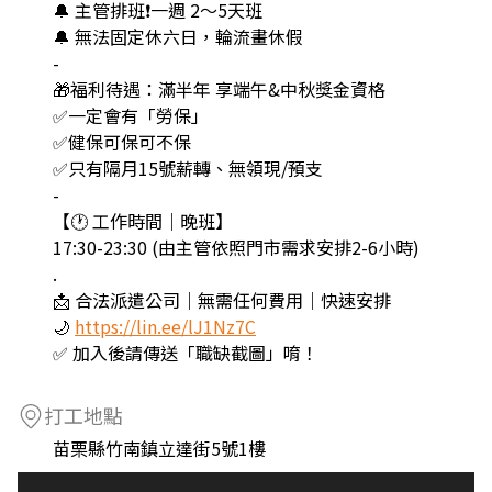
🔔 主管排班❗️一週 2～5天班
🔔 無法固定休六日，輪流畫休假
-
🎁福利待遇：滿半年 享端午&中秋獎金資格
✅一定會有「勞保」
✅健保可保可不保
✅只有隔月15號薪轉、無領現/預支
-
【🕐 工作時間｜晚班】
17:30-23:30 (由主管依照門市需求安排2-6小時)
.
📩 合法派遣公司｜無需任何費用｜快速安排
🌙
https://lin.ee/lJ1Nz7C
✅ 加入後請傳送「職缺截圖」唷！
打工地點
苗栗縣竹南鎮立達街5號1樓