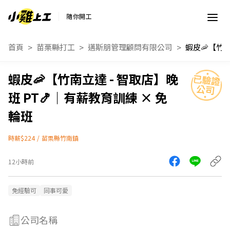
隨你開工
首頁
苗栗縣打工
邁斯朋管理顧問有限公司
蝦皮🦐【竹南立達 - 智取店】晚
班 PT🍤｜有薪教育訓練 × 免
輪班
時薪$224
/
苗栗縣竹南鎮
12小時前
免經驗可
同事可愛
公司名稱