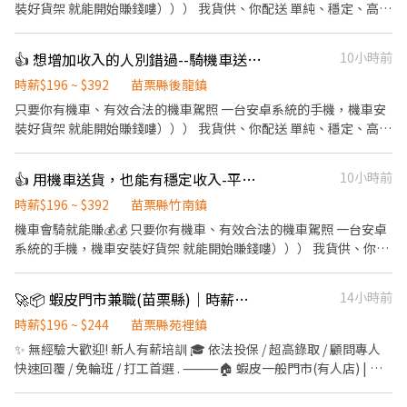
裝好貨架 就能開始賺錢嘍））） 我貨供、你配送 單純、穩定、高報
酬 真的真的超easy 😊😊😊 ✔️ 收入可達4.3萬~6萬以上（依實際配送
量） ✔️ 自主安排配送節奏，不用看老闆臉色😎 ✔️ 純配送性質，無
👍 想增加收入的人別錯過--騎機車送貨-平均4.3萬~6萬--NN後龍中山
10小時前
需處理金流 🏍️ 工作時間 ✔️ 08:00即可開始送貨 ✔️ 配送範圍3公里內
📅 休息安排 ✔️一週排休兩天 ✅ 基本條件 ✔️ 自備機車 ✔️ 有效駕照＋
時薪$196 ~ $392
苗栗縣後龍鎮
強制險 ✔️ Android手機 快速應徵【截圖應徵職缺+姓名+電話】 報名
只要你有機車、有效合法的機車駕照 一台安卓系統的手機，機車安
ID: @346uatki 會有專人與您聯絡，安排面試~
裝好貨架 就能開始賺錢嘍））） 我貨供、你配送 單純、穩定、高報
酬 真的真的超easy 😊😊😊 ✔️ 收入可達4.3萬~6萬以上（依實際配送
量） ✔️ 自主安排配送節奏，不用看老闆臉色😎 ✔️ 純配送性質，無
👍 用機車送貨，也能有穩定收入-平均4.3萬-6萬-NN竹南新南
10小時前
需處理金流 🏍️ 工作時間 ✔️ 08:00即可開始送貨 ✔️ 配送範圍3公里內
✅ 基本條件 ✔️ 自備機車 ✔️ 有效駕照＋強制險 ✔️ Android手機 🚀 應
時薪$196 ~ $392
苗栗縣竹南鎮
徵方式 ---------------------------------------------------- 快速應徵
機車會騎就能賺💰️💰️ 只要你有機車、有效合法的機車駕照 一台安卓
【截圖應徵職缺+姓名+電話】 官方賴：@346uatki 會有專人與您聯
系統的手機，機車安裝好貨架 就能開始賺錢嘍））） 我貨供、你配
絡，安排面試~
送 單純、穩定、高報酬 ✔️ 收入可達4.3萬-6萬以上（依實際配送
量） ✔️ 純配送性質，無需處理金流 ✔️ 08:00即可開始送貨 ✔️ 配送範
🚀📦 蝦皮門市兼職(苗栗縣)｜時薪最高$244/無經驗可/高錄取
14小時前
圍3公里內 ✔️ 當日配送完成即可提前收工 📅 休息安排 ✔️一週排休兩
天 ✅ 基本條件 ✔️ 自備機車 ✔️ 有效駕照＋強制險 ✔️ Android手機 🚀
時薪$196 ~ $244
苗栗縣苑裡鎮
應徵方式 ---------------------------------------------------- 快速應
✨ 無經驗大歡迎! 新人有薪培訓 🎓 依法投保 / 超高錄取 / 顧問專人
徵【截圖應徵職缺+姓名+電話】 官方賴：@346uatki 會有專人與您
快速回覆 / 免輪班 / 打工首選 . ⸻🏠 蝦皮一般門市(有人店) | 免
聯絡，安排面試~
備交通工具 ✅工作內容: 📦 負責包裹收寄、搬運、盤點、輕鬆理貨
等 🙋 提供顧客接待、親切收銀結帳等服務 🧹 維持門市作業區環境