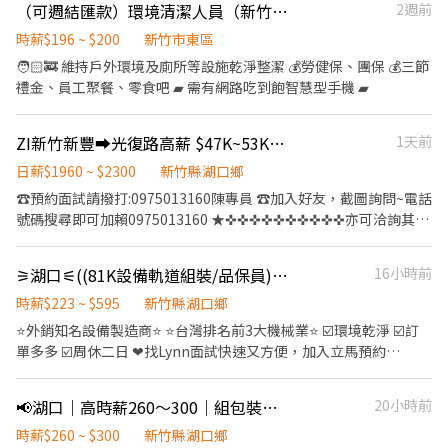
★★★★★★★★ 加L.I.N.E快速回覆 ID : @609repyd 加入後請先傳
300，領薪約＄52,800～80,000(配合加班) 3️⃣竹科廠： ⭐【日班】
（可週結匯款）環境清潔人員（新竹市區多處公園）
2週前
供清潔整理服務，也不定期參與公益清潔，並且每月提撥公司收益
準備工作 ．學習廚房事務，可往專業廚師邁進，升任廚師工作 ．團
訊告知您所要應徵的職務並留下姓名及電話
07:30 - 16:40 領薪約＄33,000～40,000(配合加班) ⭐【夜班】19:30
認養10位家扶兒童，讓夥伴的努力和客戶的錢錢都變得格外有意
隊工作、抗壓性高、福利佳 ．負責洗、剝、削、切各種食材 ．負責
時薪$196 ~ $200
新竹市東區
- 04:40 領薪約＄33,000～40,000(配合加班) ▬▬▬【立即應徵 24H
義。 【工作內容是什麼？】 1. 接單後聯繫客戶，確認客戶想清哪
清理工作環境、設備和餐具 ．準備不同餐點所需要的食材 🔸 如果你
🧑🏻‍🚒 維持戶外環境及廁所等設施乾淨整潔 💰勞健保、團保 💰三節
快速回覆】▬▬▬ ➡工作諮詢／報名面試 ➡請找：呂’r Neo ➡請
裡。 2. 騎著載有招財法寶的機車遊車河。 3. 熟練清潔步驟執行，解
喜歡做菜、更喜歡充實的工作生活，歡迎斜槓餐飲業，穩定的排班
禮金、員工聚餐、零食吧 ▰ 需有網路吃到飽智慧型手機 ▰
加官方賴：@pg17888（含@） ➡快速應徵連結：
決客戶的困擾。 4. 使出十八般武藝刷刷刷刷刷到斷手。 5. 衛浴馬桶
給予經濟上最好的保障；適合喜歡工作忙碌又充實的好咖們！ 🔸 公
https://lin.ee/rZxvxQW ⭐請加入好友，截圖職缺傳給我，填寫「姓
廚房檯面洗洗洗洗到估溜。 6. 把玻璃和地板擦擦擦擦擦擦到發亮。
司福利與排班制度； · 彈性工時與排班，可視情況配合安排早班或
名+電話」基本資料⭐ ❌不抽成❌免服務費⭕️專業媒合安心面試
7. 清潔得乾淨整齊讓客戶不想出門。 8. 建立客戶專屬資料，下次服
ZI新竹新豐➡️光復路高薪 $47K~53K月休8天🉑日領週領 供宿
1天前
晚班 · 享有特休累積（依據累積的時數按比例換薪喔） · 免費員
務更上手。 【具備條件】 1. 被接送小朋友綁定時間的寶媽、寶爸。
工餐，是夥伴們每天最大的幸福 · 生日禮券、員工旅遊、超嗨的春
日薪$1960 ~ $2300
新竹縣湖口鄉
2. 不想被傳統工作束縛能力的新鮮人。 3. 還在用健康換金錢的輪班
酒或尾牙聚餐等 · 提供員工制服、員工用餐折扣 · 勞保、健保，
☎預約面試請撥打:0975013160陳專員 ☎加入好友，截圖詢問~電話
人員。 4. 想要解鎖更多技能創造高收入的人。 5. 不想因為工作缺席
6％勞退提撥 🔸 如果你是守時的好人，也是願意積極排班的人 每月
號碼搜尋即可加賴0975013160 ★✜✜✜✜✜✜✜✜✜✜亦可洽詢其他
家人的重要日子的你。 .... 【待遇介紹】 1.自由接單，彈性排班：
排班滿100小時，可領有「全勤獎金$500元」（全時工作時數 x 時
寶興盛職缺唷 ✜✜✜✜✜✜✜✜✜✜ 【工作內容】： PCB電路板➡️機
1_〈家適員〉時薪+ 各項獎金 250~300元 2_〈家適職人〉 時薪+ 各
薪$5元） 每月排班滿100小時，可領有「第二階段獎勵時薪」（超
台操作、上下料、測試、品檢 、能接受全套無塵服佳 (可彈性調整/
項獎金 360~400元 3_〈高階職人〉 時薪+ 各項獎金 500元以上
過100小時之時數 x 時薪$230-240元） 🔸 可彈性配合 早班 10:00-
⚞湖口⚟((81K設備軌道組裝/品保員))【工作超簡單】最高可預支一萬#LL
16小時前
有站有坐，無塵衣依部門分配) 🟢【休假制度】：四休二【月休10
4_〈導師〉 同高階職人福利外，額外有高額團隊獎金收入 2.以夥伴
16:00 或 晚班 16:00-22:00 ，豐富你的空閒時間。 這麼好的工作與
天】 🟢【發薪制度】：每月1號發薪❤️可週領/日領 【薪資待遇】 日
時薪$223 ~ $595
新竹縣湖口鄉
收入作為舉例： 1_〈家適員〉不含面試錄取當月份 月工作20-22天
福利 還不來加入我們嗎？ ｜ 喬桌子新美式餐廳 ｜ 皿富器食日式定
班08:00-20:00(實際工時10H)薪約→$40,460~$44,350起 夜班
平均收入 3 ~ 4萬 2_〈家適職人〉 月工作20-22天 平均收入 4.3 ~
⭐️外銷知名設備製造商⭐️ ⭐️台灣排名前3大機械業⭐️ ☑️環境乾淨 ☑️訂
食刨冰 ｜ 艾昇小館中西創意餐酒館 聯合招募
20:00-08:00(實際工時10H)薪約→$48,780~$54,640起 【休假方
5.3萬 3_〈高階職人〉 月工作20-22天 平均收入 5 ~ 7萬 【基本福
單多多 ☑️周休二日 ❤找Lynn面試快速又方便，加入立馬預約
式】做4天休2天 12小時 每2小時就休息15分鐘/2餐吃飯時間各45分
利】 1. 自由接單，彈性排班。 2. 積分獎勵及獎金制度。 3. 晉升職
https://lin.ee/m2DtYDy ❤ 產業別 : 其他半導體相關業 職稱: 作業員
鐘 【工作地點】新竹縣湖口鄉光復北路65號 【工作地點】新竹縣新
人，額外給予一年期意外險。 4. 可透過清潔工會加保勞保。 【別家
(組包裝/品管/物料/倉管) 地址 : 新竹縣湖口鄉光復北路 (新竹工業區)
📢湖口｜高時薪260～300｜組包裝人員｜休六日
20小時前
豐鄉中崙村290號
業者沒有的福利】 1. 積分獎勵免費兌換日用品。 2. 定期團體聚會、
☄工作需求 :防塵衣(類似醫師袍)/久站/搬重 ☄上班時段 : 日班
團康活動。 3. 不定期餐會及節慶活動。 4. 春酒狂歡聚會+抽獎。 5.
8:00~17:00 (需配合加班最晚到21:00) ☄薪資: 223/H (若配合加班一
時薪$260 ~ $300
新竹縣湖口鄉