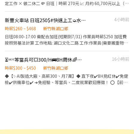
119-545 | 小艾𓂃𖤣˚
定工作 × 做二休二 💸 日班｜時薪 270元 📈 月約 60,700元以上（含
津貼） ✅ 休假日班加班10H， 5,050元 （4天高達20,200元） 🌙 夜
班｜時薪 300元 📈 月約 67,440元以上（含津貼） ✅ 休假夜班加班
新豐火車站 日班250$#快速上工➭水冷散熱器作業員『週休六日
4小時前
10H， 5,610元 （4天高達22,440元） 💵 薪資彈性領 ✅ 可日領最高
2,700元 ✅ 可週領 1,700元／天 📍 工作地點 桃園市龍潭區 龍園五路
時薪$260 ~ $468
新竹縣湖口鄉
🚗 楊梅愛買 約8分鐘 🚗 龍潭大池 約10分鐘 🚗 平鎮工業區／烏樹林
日班08:00-17:00 需配合加班(短期到7/31) 作業員時薪$250 加班費
約10分鐘 🚌免費交通車 ✨中壢➜中壢吉林路和長春五路 路口 ✨八德
按照勞基法計算 工作地點: 湖口文化二路 工作:作業員(需要搬重物跟
➜八德區和平路1125巷88號 🛠 工作內容 📦 無塵室作業 🔍 使用顯微
久站) 用餐：免費供餐 午休40分鐘 上/下午各休息10分鐘 廠外有機
鏡進行產品檢驗 ⏰ 上班時間 ☀️ 日班｜07:00－19:10 🌙 夜班｜
車停車格 入職享勞健保、勞退6% 可以日周領唷 -------------------
⏳ᴴᴼᵀ等當兵可💥300/H🚌8H周休🌈【智慧AI大廠►免無塵►免經驗✅
16小時前
19:00－07:10 📅 做二休二 🍱 午休60分鐘，用餐自理 🎁 福利制度 ✔
------------------------------ 📞直接撥手機 0958658662 林小姐 •
勞保、健保 ✔ 勞退6%提撥 ✔ 三節禮金（依公司規定） 📌 需配合訂
賴:0958658662 •加賴詢問也可訊息直接輸入「姓名、電話、截圖
時薪$300 ~ $450
新竹縣湖口鄉
單需求加班 📌 工作穩定、錄取率高 📌 歡迎想挑戰高薪、穩定收入
職約頁面」
◆【✨AI製造大廠、高薪300、月7萬】◆ 直下夜✔️8H見紅休✔️免健
的你加入！ 📩 立即私訊了解職缺，把握高薪機會！ ☀️【立即應徵】
檢✔️供機車位✔️ ➜免經驗、等當兵、二度就業歡迎應徵！ ⭕️【前
✨✨【快速+瀨報名立即安排面試】✨✨ ✨聯絡電話:0928927600 ✨
景】上市櫃智能先驅➜免擔心裁員問題 ⭕️【優點】高薪300、半套
瀨傳送門ID：@288ppeza 秦專員 ✨瀨傳送門：
靜電衣、福利佳 ⭕️【餐食】便當餐盒、7-11超商、場內販賣機
https://lin.ee/v0zNnYT ✨加入後請幫我留言姓名+電話+出生年月
⭕️【環境】加班餐費補助$60、免費機車位 ⭕️【福利】加班費高、
日+職缺截圖✨ ✨名額有限，招滿即停！
加班交通津貼300元 ⭕️【預支】周周領薪5000➜急用錢不擔心 ✅免
健檢、書審立即上班、無經驗可✅ ✅專人1對1安排➜
https://lin.ee/XDcXDiA ⭐️● ●●免費日班廠車● ●●⭐️ ❤️竹南/頭
份/芎林/尖石/新竹南寮 ❤️北埔/竹東/內灣/新豐/湖口/平鎮
▬▬▬▬▬✦班別制度✦▬▬▬▬▬ 【工作地點】 1️⃣新竹縣湖口鄉