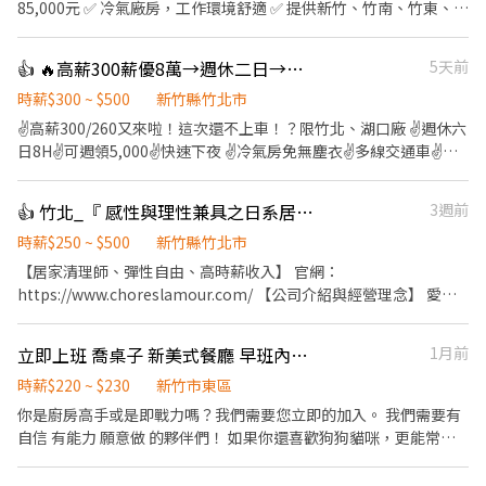
85,000元 ✅ 冷氣廠房，工作環境舒適 ✅ 提供新竹、竹南、竹東、內
壢及楊梅交通車 --- ## 【工作內容】 依個人工作經驗及技能，由現
場主管安排下列工作： ### 1. 成品／半成品組裝 * 產品組裝、包
👍 🔥高薪300薪優8萬→週休二日→可週領→速下夜✅Ai伺服器操機組包測✅無經驗可
5天前
裝、目視檢查及測試 * 鎖螺絲及相關產線作業 * 需挪移約5至15公斤
產品，現場備有輔助設備 ### 2. SMT作業 * 產線生產管理 * SMT設
時薪$300 ~ $500
新竹縣竹北市
備操作 * 操作英文介面 * 物料準備及備料作業 ### 3. 維修物料作業 *
✌️高薪300/260又來啦！這次還不上車！？限竹北、湖口廠 ✌️週休六
拆卸螺絲、清潔散熱膏 * 上下物料及掃描二維碼分類 * 使用電子顯
日8H✌️可週領5,000✌️快速下夜 ✌️冷氣房免無塵衣✌️多線交通車✌️免
微鏡進行目視檢查 * 電子元件清潔 * GPU／CPU除錫及除膠作業 ---
費機車位 ✌️假日出勤交通津貼300✌️加班補助餐費 ✌️大新竹，竹北、
## 【工作地點】 新竹縣湖口鄉 工業三路2號/ 光復北路50號 --- ##
湖口、竹科三廠任選 ✌️訂單滿滿，工作穩定，快上車 ✅ 工作內容：
👍 竹北_『 感性與理性兼具之日系居家清潔職人 』愛家適誠徵|收入3-7萬
3週前
【上班時間及薪資】 ### 日班 * 上班時間：08:00～17:00 * 時薪：
AI伺服器、電腦、通訊器材成品零件。操作機台、組裝、包裝、檢
260元 收入參考： * 休六日，每日工作8小時、不加班：約45,760元
測、SMT、插件、庫房 ✅ 工作地點： 1️⃣竹北廠：新竹縣竹北市智慧
時薪$250 ~ $500
新竹縣竹北市
* 休六日，每日工作8小時＋加班2小時：約61,089元 * 配合休假日
路（近竹北遠百、Ai智慧園區） 2️⃣湖口廠：新竹縣湖口鄉光復北
【居家清理師、彈性自由、高時薪收入】 官網：
加班，最高可達約74,000元 ### 夜班 * 上班時間：20:00～翌日
路、工業三路（湖口工業區） 3️⃣竹科廠：新竹市東區新安路（新竹
https://www.choreslamour.com/ 【公司介紹與經營理念】 愛家
05:00 * 時薪：300元 收入參考： * 休六日，每日工作8小時、不加
科學園區） ✅ 交通車：竹南、頭份、北埔、竹東、內灣、芎林、南
適專業居家清潔，創辦人因為自己家裡又髒又亂，卻一直找不到完
班：約52,800元 * 休六日，每日工作8小時＋加班2小時：約70,408
寮、西濱、北區、新豐、湖口、竹北、內壢、平鎮、楊梅。 ✅ 休假
美的清潔公司和清潔人員，興起了自己創立清潔平台就可以提供高
元 * 配合休假日加班，最高可達約85,000元 ※實際薪資依出勤天
立即上班 喬桌子 新美式餐廳 早班內場廚房助手 時薪220-230 起
1月前
制度：週休六、日 ✅ 用餐休息：訂便當、7-11、微波、冰箱。用餐
品質服務的念頭，堅持嚴格的培訓、把職人逼到該該叫但升遷爽歪
數、加班時數及依法計算結果為準。 --- ## 【休假制度】 周休二
40分鐘，上下各休10分鐘 ~~❣️上班時間/薪資待遇❣️~~ 1️⃣竹北廠：
歪的考核，不斷的溝通改進確認所有的程序都符合高品質的專業服
時薪$220 ~ $230
新竹市東區
日，原則上休週六、週日。 ※如有加班需求，依現場訂單及排班狀
⭐【日班】08:00 - 17:00 時薪260，領薪約＄45,760～70,000(配合
務，在地圖評論中排名台中第一的清潔公司也是當之無愧啊啊啊
你是廚房高手或是即戰力嗎？我們需要您立即的加入。 我們需要有
況安排。 --- ## 【交通車路線】 提供多條交通車路線，包含： * 新
加班) ⭐【夜班】20:00 - 05:00 時薪300，領薪約＄52,800～
啊。 愛家適秉持著’以人為本’才是根本的理念，建立一個有溫
自信 有能力 願意做 的夥伴們！ 如果你還喜歡狗狗貓咪，更能常常
竹市東區* 苗栗竹南* 竹東* 內壢* 楊梅 ※實際停靠站點、搭乘時間
80,000(配合加班) 2️⃣湖口廠： ⭐【日班】08:00 - 17:00 時薪260，
度、負責任、尊重彼此的服務環境。彼此相互尊重的前提，讓服務
看見來店裡開心用餐的毛小孩們喔！ 有1年內場廚房經驗者，時薪
及是否有座位，請於應徵時確認。 --- ★★★★★★★★ 求職窗口
領薪約＄45,760～70,000(配合加班) ⭐【夜班】20:00 - 05:00 時薪
夥伴將溫度與貼心，默默帶入客戶的家中每個角落。 愛家適除了提
220元起 🔸 餐飲內場： ．擔任廚師的助手，處理烹飪前與烹飪中之