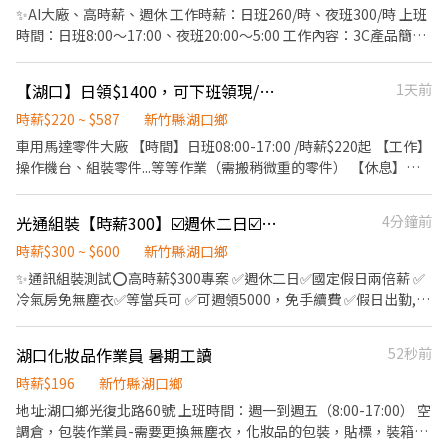
做清潔但不想清自己家，夥伴下單折扣。 6. 辦公室設置有沙發床的
天平日2939，假日4914)(另有全勤獎金1000) ☄休假制度 : 周休二日
✨AI大廠、高時薪、週休 工作時薪：日班260/時、夜班300/時 上班
休息室。 7. 每季舉辦服務品質競賽，提供不定額獎金。 8. 不定期免
(周六需配合加班) ☄用餐說明: 提供免費午餐(便當)，晚餐自理
時間：日班8:00～17:00、夜班20:00～5:00 工作內容：3C產品簡易
費線上/實體心理成長課程。 9. 跨領域心理成長講師課程津貼。
▬▬▬▬【另有預支服務】▬▬▬▬ 日領 1700-2700 周領 6800-
組裝包裝、測試、操作機台、產品檢查(穿靜電服) 休假：週休六日
【升遷介紹】 1. 新人考核、職人稽核，稽核為公平及公正的內部升
10800 -------------------------------------- ❤找Lynn面試快速又方
供餐：自付(員工餐廳消費刷卡薪資扣款) ✨多樣選擇美食餐區，附
遷管道。 2. 家適員→職人→高階職人→導師 ↘️整理
【湖口】日領$1400，可下班領現/免費供餐/六日休假
1天前
便，加入立馬預約➜ @084hirvg❤
設7-11、餐廳、水果部及其他駐廠店家 法定項目：勞健保、 6%勞
師→導師 【教育訓練】 免收費完整教育訓練系統，高階職人提
═══════════════════════════ ►可
退、 團保 福利制度：週預支免手續費、三盈專屬百家特約商店 有興
時薪$220 ~ $587
新竹縣湖口鄉
供教育訓練費用補助。
按連結填寫線上履歷優先推薦安排 https://reurl.cc/lzaLaq ►請按
趣想詢問/應徵者 撥打0982-357-308或加好友@871vhppq詢問回
車用馬達零件大廠 【時間】日班08:00-17:00 /時薪$220起 【工作】
連結加入官方聯繫後續 https://lin.ee/m2DtYDy 歡迎加聯繫~找琳
覆最快(三盈王小姐😉)
操作機台、組裝零件...等等作業（需搬稍微重的零件） 【休息】用
恩 截圖+【姓名電話】→優先安排
餐休1小時，上下午2次休息各10分鐘 【吃飯】公司免費供餐，加班
也免費供餐哦！ ⭐♥️-----------報名------------♥️⭐ 🙋‍♀️姜小姐
光通組裝【時薪300】☑️週休二日☑️日班廠車☑️可週領☑️假日津貼☑️夜校生可
4分鐘前
0963727678 可直接搜電話+賴，截圖詢問職缺唷! #日周領需求可提
供，請洽姜小姐詢問細節唷!
時薪$300 ~ $600
新竹縣湖口鄉
✨通訊組裝測試⭕️高時薪$300專案 ✅週休二日✅國定假日兩倍薪 ✅
冷氣房免無塵衣✅等當兵可 ✅可週領5000，免手續費 ✅假日出勤,交
通津貼300元 🚗日班廠車～苗栗 新竹 湖口 平鎮 楊梅中壢 ▬▬▬ ▶|
職缺介紹|◀ ▬▬▬ ❶ 湖口廠 - 新竹縣湖口鄉光復北路 (湖口工業
湖口化妝品作業員 暑期工讀
52秒前
區) ❷ 竹北廠 - 新竹縣竹北市智慧路（ AI智慧園區 ） ▶️工作內容：
通訊器材組裝、包裝、測試 ▶️休息時間：用餐40分鐘、上下間休15
時薪$196
新竹縣湖口鄉
分鐘 ▶️休假制度：周休二日 ▶️班別薪資： ✴️日班：08:00-17:00
地址:湖口鄉光復北路60號 上班時間：週一到週五（8:00-17:00） 空
【$260/h】薪資➜$45,760~加班$60,000 ✴️夜班：20:00-05:00
調倉，包裝作業員-需要更換無塵衣，化妝品的包裝，貼標，裝箱，
【$300/h】薪資➜$52,800~加班$70,000 ✔️每月5號發薪/可週領