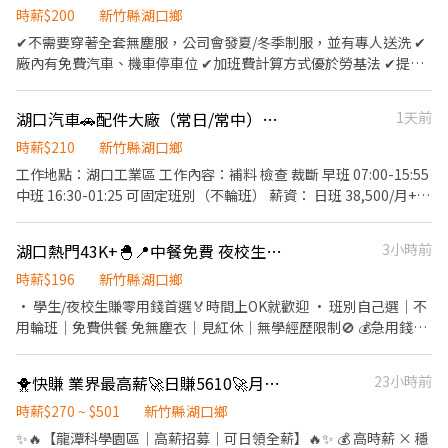
領薪約＄33,000～40,000(配合加班) ⭐【夜班】19:30 - 04:40 領薪
時薪$200
新竹縣湖口鄉
約＄33,000～40,000(配合加班) ▬▬▬【立即應徵 24H快速回覆】
✔不需要穿著全套無塵服，公司會發夏/冬季制服，並有專人送洗 ✔
▬▬▬ ➡工作諮詢／報名面試 ➡請找：呂’r Neo ➡請加官方賴：
廠內有免費汽車、機車停車位 ✔加班費計算方式優於勞基法 ✔提供
@pg17888（含@） ➡快速應徵連結：https://lin.ee/rZxvxQW ⭐
週領借支服務、領現金$$$ ✔享有勞保、健保、勞退6％、團保 ✔朋
請加入好友，截圖職缺傳給我，填寫「姓名+電話」基本資料⭐ ❌不
友可一起面試；只求穩定、認真、願意提升自己的人才☺☺☺ 【上
抽成❌免服務費⭕️專業媒合安心面試
湖口汽車🚗配件大廠（常日/常中）作業員
1天前
班時間】：日班08:00-16:30 (平日不加班) 【休假制度】：週休二日
(週六需要配合加班) 【薪資待遇】：200/H 【工作環境】：冷氣房
時薪$210
新竹縣湖口鄉
【工作地點】：新竹縣湖口鄉新竹工業區 【工作內容】：稱料、分
工作地點：湖口工業區 工作內容：補料 檢查 裁斷 早班 07:00-15:55
料 【用餐說明】：訂便當/自帶/自理皆可 【休息時間】：中午休息
中班 16:30-01:25 可固定班別（不輪班） 薪資： 日班 38,500/月+日
30分鐘 傳你的名字以及截圖職缺，他會跟你說後續唷
班津貼 中班 38,500/月+中班津貼 報名專線：0928606696 地址：竹
ID:@866feuvn(晨洸人力銀行官方帳號) 電話: 0900768770 施先生
北市環北路五段428號
湖口熱門43K+🐣📍中餐免費 夜校生OK | 提供週領 🔥產品組裝 高錄取
3小時前
0901312635 方小姐
時薪$196
新竹縣湖口鄉
• 學生/夜校生賺零用錢首選🏅時間上OK就歡迎 • 班別自己選｜不
用輪班｜免費供餐 免無塵衣｜見紅休｜無學經歷限制🚫 💰急用錢可
週領薪（固定週二領錢） 💰年底提供分紅獎金 ⭕外籍應屆畢業生
OK 📍湖口工業區 🔍產品組裝、檢查 ⏰工作時間｜班別可自選 早班
🐥快賺 業界最高薪🚀日賺5610🚀月休15天🚀 高時薪300🔥日領全薪🔥輕鬆品檢
23小時前
7:00-15:55 💲薪約 : 39,000⬆️加班另計 中班17:00-1:55 💲薪約 :
43,000⬆️加班另計 🔥高錄取 🔥書審快 🔥可朋友一起 ꒰ 應徵資訊ℹ️꒱
時薪$270 ~ $501
新竹縣湖口鄉
🅛🅘🅝🅔@255qzfsc (或搜尋電話號碼也可加好友!!!) 📲來電:0972-
✨🔥【龍潭科學園區｜高薪招募｜可日領全薪】🔥✨ 💰 高時薪 × 穩