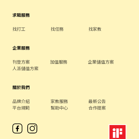
光復北路（湖口工業區） 2️⃣ 新竹縣竹北市智慧路 (近勝利國中) 【工
作內容】通訊器材組裝、包裝、測試 【休假制度】8H周休六日 (見
求職服務
紅休) 【休息時間】40分、間休15分 【時間薪資】 ☑️日班：
08:00~17:00⭐️時薪【260/H】 ➠薪約$45,760起➢$60,000(配合加
找打工
找任務
找家教
班) ☑️夜班： 20:00~05:00⭐️時薪【300/H】 ➠薪約$52,800起
➢$65,000(配合加班) ◍每月5號發薪、周周領薪 ◍就職即享勞健
保、勞退、三節禮品金 ⭐️● ●●職正福利● ●●⭐️ ☑️周六不補班、
企業服務
有薪活力假平均3-5天 ☑️年終獎金、績效獎金、員工持股信託 ☑️三節
禮品金、員工旅遊補助、生育獎勵金 ☑️社團活動、文藝活動、定期
刊登方案
加值服務
企業儲值方案
健康檢查 ══✦心動不如薪動//薪動不如行動✦ ══ ☎️電洽最快：
人派儲值方案
0978-515-880 黃小姐 ✚ ʟɪɴᴇ ID：【@484taxjq 】截圖詢問職缺 ⭐️
一按即加▶https://lin.ee/XDcXDiA ▶️新北、桃竹苗、台中地區高薪
工作歡迎洽詢
關於我們
品牌介紹
家教服務
最新公告
平台規範
幫助中心
合作提案