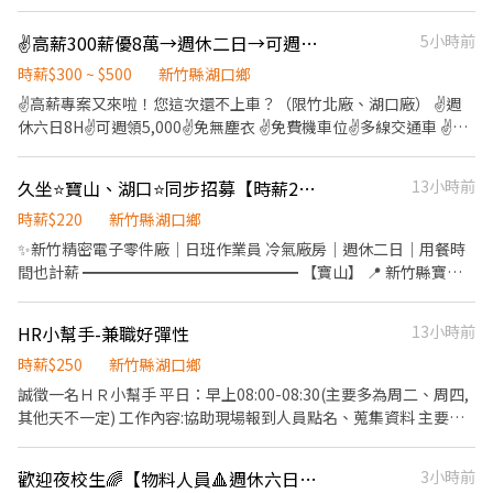
封箱等工作
5000 ✔️享勞保、健保、勞退6% ✔️到職滿3個月，享有三節禮金/禮
✌️高薪300薪優8萬→週休二日→可週領✅Ai伺服器操機組包測✅免學經歷立即上班
5小時前
品 ▬▬▬ ▶快速應徵◀ ▬▬▬ 【截圖+ID詢問】@718dcrid 周小姊
立即回覆 【點選直接加好友】https://lin.ee/nsf2q2B 【或電洽】
時薪$300 ~ $500
新竹縣湖口鄉
0955028592 周’s 諮詢報名 ➡️更多工作加入群組
✌️高薪專案又來啦！您這次還不上車？（限竹北廠、湖口廠） ✌️週
https://reurl.cc/1KVb8V
休六日8H✌️可週領5,000✌️免無塵衣 ✌️免費機車位✌️多線交通車 ✌️假
日出勤交通津貼300✌️加班補助餐費 ✌️大新竹，竹科、竹北、湖口三
廠任選 ✌️訂單滿滿，工作穩定，快上車 ✅ 工作內容：AI伺服器、電
久坐⭐寶山、湖口⭐同步招募【時薪220元/H】日班作業員｜無經驗可
13小時前
腦、通訊器材成品零件。操作機台、組裝、包裝、檢測、SMT、插
件、庫房 ✅ 工作地點： 1️⃣竹北廠：新竹縣竹北市智慧路（近竹北遠
時薪$220
新竹縣湖口鄉
百、Ai智慧園區） 2️⃣湖口廠：新竹縣湖口鄉光復北路、工業三路
✨新竹精密電子零件廠｜日班作業員 冷氣廠房｜週休二日｜用餐時
（湖口工業區） 3️⃣竹科廠：新竹市東區新安路（新竹科學園區） ✅
間也計薪 ━━━━━━━━━━━━━━ 【寶山】 📍 新竹縣寶山
交通車：竹南、頭份、北埔、竹東、內灣、芎林、南寮、西濱、北
鄉工業東九路 ✔ 上班時間｜07:50－15:50 ✔ 薪資待遇｜時薪220元
區、新豐、湖口、竹北、內壢、平鎮、楊梅。 ✅ 休假制度：週休
✔ 工作內容｜機台操作、上下料、顯微鏡檢驗、AOI檢測、雷射切割
HR小幫手-兼職好彈性
13小時前
六、日 ✅ 用餐休息：訂便當、7-11、微波、冰箱。用餐40分鐘，上
━━━━━━━━━━━━━━ 【湖口】 📍 新竹縣湖口鄉實踐路 ✔
下各休10分鐘 ~~~❣️上班時間/薪資待遇❣️~~~ 1️⃣竹北廠： ⭐【日班】
上班時間｜07:50－15:50 ✔ 薪資待遇｜時薪220元 ✔ 工作內容｜黃
時薪$250
新竹縣湖口鄉
08:00 - 17:00 時薪260，領薪約＄45,760～70,000(配合加班) ⭐【夜
光機台操作 ━━━━━━━━━━━━━━ 工作優勢 ✅ 冷氣廠房，
誠徵一名ＨＲ小幫手 平日：早上08:00-08:30(主要多為周二、周四,
班】20:00 - 05:00 時薪300，領薪約＄52,800～80,000(配合加班)
舒適工作環境 ✅ 週休二日，生活好安排 ✅ 用餐時間也計薪 ✅長期穩
其他天不一定) 工作內容:協助現場報到人員點名、蒐集資料 主要就
2️⃣湖口廠： ⭐【日班】08:00 - 17:00 時薪260，領薪約＄45,760～
定，有轉正機會 ✅ 無經驗可，完整教育訓練 ✅ 久坐久站走動式 📲
是點名很簡單 工作地點：湖口工業區（主要多為科技業廠區） 薪
70,000(配合加班) ⭐【夜班】20:00 - 05:00 時薪300，領薪約
應徵請截圖私訊 💬jumpvip888 張小姐 ☎️ 0979-152-558
資：時薪250/H(一次都直接算1小時) 招募條件：守時，不接受放
＄52,800～80,000(配合加班) 3️⃣竹科廠： ⭐【日班】07:30 - 16:40
歡迎夜校生🌈【物料人員🔺週休六日】🉑週借支🌈M-H10
3小時前
鳥，需可接受勞保。