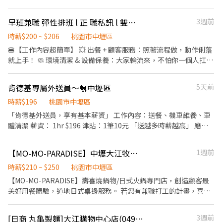
特休假 【派駐廠商】:蝦皮 【工作內容】:投貨/分貨/~刷條碼/裝箱等
等 【休假方式】：排休(月休8~9天) ⭐️檔期活動：08月 早八：
早班兼職 彈性排班 l 正 職私訊 l 雙周發薪 l Qburger中壢龍昌店
3週前
07:00~16:00 時薪225~240元（含津貼） 午班：14:00~23:00 時薪
265~275元（含津貼） 【匯薪方式】：每月10號/周領/隔日領 ▶工
時薪$200 ~ $206
桃園市中壢區
作地點：高鐵南:桃園市中壢區高鐵南路四段888號 【應徵方式】：
🍔【工作內容超簡單】 💥 出餐 + 顧客服務：照著流程做，動作俐落
✌葉專員0967255368 ✌薛專員0938456835 ✌截圖後·點擊鏈接應
就上手！ 🧼 環境清潔 & 設備保養：大家輪流來，不怕你一個人扛
徵：https://lin.ee/AeE2u7i
🌟【為什麼選 QBurger？】 💸 雙週發薪：等不到月底？我們兩週就
發一次！ 📅 彈性排班：生活、讀書、休息三平衡 👯‍♀️ 年 輕團隊好相
肯德基專屬外送員～🐔中壢區
5天前
處：一起嗨、一起扛、一起吃宵夜 😎 📍 全台超過百家門市：幫你就
近安排，通勤輕鬆不花錢 🚀 穩定兼職 → 有機會轉正：升職不是
時薪$196
桃園市中壢區
夢，只差一個你！
「肯德基外送員，享有基本薪資」 工作內容：送餐、機車維養、車
體清潔 薪資： 1hr $196 津貼：1筆10元 「送越多時薪越高」 應徵
時段：10:30～14:00 17:00～21:00 「時間可以談」 🔴騎公司車 🔴
需體檢、享勞保、免費制服 🔴周排班🔝🔝🔝
【MO-MO-PARADISE】中壢大江牧場-外場兼職(早班,中班,晚班)C13
1週前
時薪$210 ~ $250
桃園市中壢區
【MO-MO-PARADISE】壽喜燒鍋物/日式火鍋專門店，創造顧客最
美好用餐體驗，道地日式桌邊服務。 若您有兼職打工的計畫，喜歡
充滿活力的工作環境，並期望享有多種福利，可優先選擇我們。 ✅
工作內容 1. 一般點餐，送餐，收桌服務工作 2. 內、外場聯繫及顧客
[日商 丸亀製麵]大江購物中心店(049)-長期兼職夥伴｜工讀生｜實習｜彈性排班
3週前