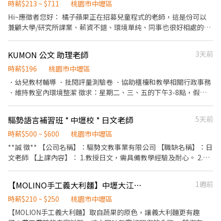
時薪$213 ~ $711
桃園市中壢區
Hi~應徵者您好： 橘子蘋果正在招募兒童程式的老師，這是份可以
兼顧大學/研究所課業、薪資不錯、環境單純、同事也很好相處的工
作，可以讓你在這裡充實與培養自己的第二專長，更適合熱愛小朋
友的夥伴，歡迎您快快加入我們的教學團隊ヽ(●´∀`●)ﾉ ●若有問
KUMON 公文 助理老師
3天前
題歡迎各位應徵者來信或致電到下方提供的聯繫管道做詢問！ -----
以下為徵才資訊----- 【職稱/薪資】 ●助教，依課程類型支薪，一
時薪$196
桃園市中壢區
堂課 480-560 元。 ●若表現佳，升任學習教練，依課程類型支薪，
．幼兒教材輔導 ．批閱評量測驗卷 ．協助櫃檯和教學相關行政事務
一堂課 700 - 1600 元。 【課程內容】 我們的課程內容有 1.菁英課
．維持教室內環境整潔 徵求：星期二、三、五的下午3-8點，假日
程：Scratch、Python 與 JavaScript。 2.儲備師資：雖然我沒有接
星期六10-12點。
觸過/不是很厲害，但我有高度興趣，有熱忱願意學習！ 【工作時
驅勢語言補習班 * 中壢校 * 日文老師
5天前
段】 菁英課程：週六 09:45-12:00、13:15-15:30 【工作地點與課程
規劃】 教室的詳細位置都可以透過官網進行查詢，也建議應徵
時薪$500 ~ $600
桃園市中壢區
者可以先上官網了解初步課程。 官方網站：
**誠 徵** 【公司名稱】：驅勢文教事業有限公司 【職缺名稱】：日
https://orangeapple.co/ 【工作內容】 1. 協助班級課程進
文老師 【上課內容】： 1.教授日文，需具備教學經驗及耐心。 2.兼
行，管理秩序，引導學生解決課堂問題。 2. 課程教材皆由公司
職日語教學，採用補習教材。 3.需配合補習班時間。 4.依教師臨近
準備，並有完整的師資培訓機制及教學輔導。 【徵求條件】 必要條
的校區排課，中心位於台北丶內湖丶桃園丶中壢丶南崁丶新竹皆有
件： ●高中畢業 ●長期配合，可配合一年~一年半以上更
【MOLINO手工義大利麵】中壢大江店-內場兼職(早班,晚班)-F01
1週前
分校。 【上班地點】：桃園市中壢區中山路88號7樓 【上課時
佳。 ●不排斥和小朋友相處。 加分條件： ●細心、耐心、
間】： 週一～週五 18:30～21:30 週六～週日 10:00～17:00 面試
時薪$210 ~ $250
桃園市中壢區
表達能力佳。 ●對教學或程式有興趣者。 ●有國小、國中
時，會安排試教約10～15分鐘 需具備日文N1證照 歡迎有教學熱忱&
【MOLION手工義大利麵】取自蔬果的原色，讓義大利麵更有趣
教學、活動帶領經驗或其他相關實習打工經驗。 -----以下為應徵資
責任感的您～加入我們的行列！