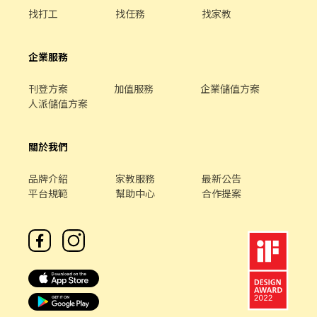
程】 ➊ 點擊填寫廠商制式履歷（1分鐘完成，快速安排送審）： 👉
找打工
找任務
找家教
https://reurl.cc/V292KN 🔒 【隱私防線】個資僅供廠商審核，敏感
欄位（身分證/詳細地址）錄取前皆可先不填！ ➋加入留言： 👉
https://lin.ee/OBnhVN5 私訊留下 ⌜姓名+電話 +應徵蝦皮外送」💥
企業服務
刊登方案
加值服務
企業儲值方案
人派儲值方案
關於我們
品牌介紹
家教服務
最新公告
平台規範
幫助中心
合作提案