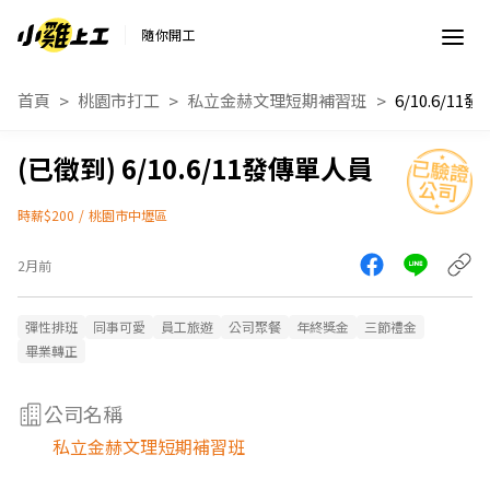
隨你開工
首頁
桃園市打工
私立金赫文理短期補習班
6/10.6/1
6/10.6/11發傳單人員
時薪$200
/
桃園市中壢區
2月前
彈性排班
同事可愛
員工旅遊
公司聚餐
年終獎金
三節禮金
畢業轉正
公司名稱
私立金赫文理短期補習班