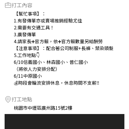
打工內容
【幫忙事項】：
1.有發傳單亦或賣場推銷經驗尤佳
2.需要有交通工具！
3.廣發傳單
4.請家長➕官方賴，依➕官方賴數量另給酬勞
【注意事項】：配合著公司制服+長褲、禁染頭髮
5.工作地點👇
6/10信義國小、林森國小、普仁國小
（將依人力安排分配）
6/11中原國小
💰時段會輪流安排休息，休息時間不支薪‼️
打工地點
桃園市中壢區廣州路15號2樓