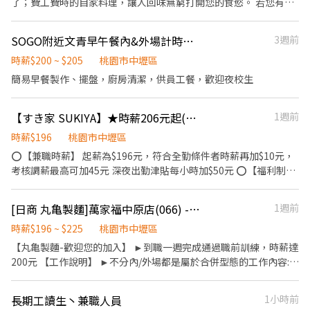
了；費工費時的自家料理，讓人回味無窮打開您的食慾。 若您有兼
訊----- 【應徵方式】 1. 將PDF檔履歷上傳招募信箱 teacher-
職打工的計畫，喜歡充滿活力的工作環境，並期望享有多種福利，
hiring@orangeapple.co (ex主旨：應徵中壢教室兒童程式教育老
可優先選擇我們。 ✅工作內容 1. 負責食材準備、各項餐點製作 2. 協
師_XXX(姓名)) 2. 內文請附上想應徵的課程類型及時段 。 3. 待後續
SOGO附近文青早午餐內&外場計時（長期）
3週前
助進貨清點、歸位及後續處理 3. 開店前準備及閉店整理作業 4. 洗滌
我們會以 Email 的方式和你聯絡，若有問題也可來電。 【面試內
與環境清潔 5. 完成主管交付工作 ✅工作時段 早班：09:00~18:00 晚
時薪$200 ~ $205
桃園市中壢區
容】 面試時會請你自我介紹，並進行試教，試教完後會進行基
班：18:00~22:00或22:30 (排班區間另安排休息時間，週六、週日有
本的問答。 【連絡電話】 有任何問題也歡迎來電詳細詢問，電
簡易早餐製作、擺盤，廚房清潔，供員工餐，歡迎夜校生
一天可排班者尤佳。) ※彈性排班可討論喔。週六與週日正常工時出
話：(02)7709-8229 轉分機 3015（聯絡人 廖小姐）
勤每小時再加5圓，國定假日除外。 ✅工作時段說明：依店鋪營運需
【すき家 SUKIYA】★時薪206元起(含全勤)★中壢中山店
1週前
求排班；兼職人員每月可配合排班時數須達60小時以上。 ✅提供免
費溫馨員工餐點、停車免擔心，有免費停車場可停放汽車、摩托
時薪$196
桃園市中壢區
車、腳踏車。 ✅歡迎無餐飲工作經驗、對餐飲業有熱忱的您，加入
⭕【兼職時薪】 起薪為$196元，符合全勤條件者時薪再加$10元，
三澧餐飲集團。 ----------------------------------------------------
考核調薪最高可加45元 深夜出勤津貼每小時加$50元 ⭕【福利制
---------------------- 『加入三澧 成為家人』共同創造無限可能。
度】 ★每季一次考核調薪機會 ★享有特休累積 ★免費員工餐 ★三
1998年於台灣成立-日商三澧餐飲集團 HUMAX ASIA，屬於日本
節福利、生日禮金、夜班出勤津貼 ★提供員工制服及工作鞋 ★年度
Wondertable餐飲集團在台分公司。 深耕台灣多年的日本與義大利
[日商 丸亀製麵]萬家福中原店(066) -長期兼職夥伴/廚助/工讀生/彈性排班
1週前
健檢 ★勞保、健保，6％勞退提撥 ⭕【工作說明】 《內場》:餐點製
美食連鎖品牌，旗下六大連鎖餐飲品牌包含， ★義式料理餐廳：
作、食材備料、進貨盤點 《外場》:接待服務顧客、收銀結帳、環境
時薪$196 ~ $225
桃園市中壢區
BELLINI CAFFÈ、BELLINI Pasta Pasta、MOLINO手工義大利麵 ★
整潔 用最快速的速度提供美味的牛丼！ 用最有元氣的服務使顧客露
【丸亀製麵-歡迎您的加入】 ►到職一週完成通過職前訓練，時薪達
日式鍋物餐廳：Mo-Mo-Paradise壽喜燒 ★日式天婦羅專門店：天
出滿意的笑容！ ★開朗活潑有笑容 ★ＳＯＰ專業流程 ★無經驗可
200元 【工作說明】 ►不分內/外場都是屬於合併型態的工作內容:
吉屋、吉天麩羅 全台直營店鋪皆位於各大百貨商場，並持續穩定發
★提供完善職前教育訓練 ⭕【經營理念】 我們是日本第一的速食連
►製麵、煮麵、製作高湯、洗切食材備料、炸天婦羅、包飯糰、收
展中。 -------------------------------------------------------------
鎖ZENSHO集團，我們的理念是"消滅世界的飢餓和貧困"，目標是
銀結帳、洗碗、收拾餐具、環境清潔..等 【工作時間】 ►彈性排班
------------- 【應徵須知】 ①詳閱工作內容後，請審慎提出應徵申
長期工讀生丶兼職人員
1小時前
成為全球第一的連鎖餐飲集團。 我們堅持使用安全及高品質的食
08:30-23:00（面試時請於主管確認排班時間） 【薪資福利】 1. 提
請。 ②履歷初審合適者，將邀請實體面談，初審資格不符者則不另