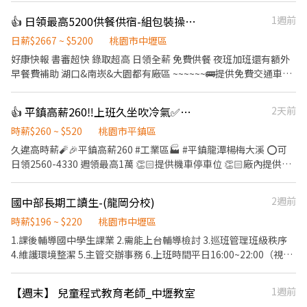
時薪約 250 元 🔥 二休二班別也有缺！ 日班／夜班皆可安排 🌞二休
👍 日領最高5200供餐供宿-組包裝操作機台
1週前
二班日班 ⏰ 07:00－19:00（12H） 💰 時薪約 230 元 🌙二休二班夜
班 ⏰ 19:00－07:00（12H） 💰 時薪約 260 元 加班費另計，收入更
日薪$2667 ~ $5200
桃園市中壢區
穩定！ 💰額外獎金最高4200 💰 ✅ 免經驗可 ✅ 可立即上工 ✅ 冷氣廠
好康快報 書審超快 錄取超高 日領全薪 免費供餐 夜班加班還有額外
房 ✅ 提供制服 ✅ 提供住宿 ✅ 穩定長期工作 #提供住宿 #平鎮 #中壢
早餐費補助 湖口&南崁&大園都有廠區 ~~~~~~🚌提供免費交通車🚌
#桃園 #八德 #日領全薪 #高額週領一萬 #轉他人帳戶 #現金 ⚡️⚡️⚡️名額
~~~~~~~ 日班210 中班240 夜班260 加班多 可彈性 ❣️ 先搶先贏 ❣️ 趕
有限 截圖✚ ʟɪɴᴇ 報名 ⚡️⚡️⚡️ 安心求職請找💼徐小姐 點擊快速✚好
快報名❣️截圖加瀨 【冷氣房上班】【週休六日、見紅休】 🌞日班
👍 平鎮高薪260‼️上班久坐吹冷氣✅日領週領通通有
2天前
友： https://lin.ee/JefzYJo
08:00~17:30(可彈性加班2h) 中班 14:30~12:00 🌛夜班
20:00~05:30(可彈性加班2h) 薪資:60000~95000 工作內容： 組裝、
時薪$260 ~ $520
桃園市平鎮區
包裝、測試、操作機台 ☝️用餐方式:免費 ☝️休假說明:週休六日 #提供
久違高時薪🧨🎉平鎮高薪260 #工業區🏭 #平鎮龍潭楊梅大溪 ⭕️可
住宿 #免費供餐 #蘆竹 #南崁 #大園 #免費交通車 #日領全薪 #高額週
日領2560-4330 週領最高1萬 👏🏻提供機車停車位 👏🏻廠內提供冰
領一萬 #轉他人帳戶 #現金 ⚡️⚡️⚡️名額有限 截圖✚ ʟɪɴᴇ 報名 ⚡️⚡️⚡️ 安心
箱、微波爐、蒸飯箱 🔜快速安排報到 工作免輪班 『工作內容』 ➡️
求職請找💼徐小姐 點擊快速✚好友： https://lin.ee/JefzYJo
組裝、測試產品、包裝 ➡️冷氣房涼涼上班 『上班地點』 ➡️平鎮區工
國中部長期工讀生-(龍岡分校)
2週前
業十路 『班別自己選』選完就固定囉~~ ①《週休二日》 〃日班
08:00~17:15 $220/h 〃夜班 22:00~07:15 $250/h ②《做二休二》
時薪$196 ~ $220
桃園市中壢區
〃日班07:00~19:00 $230/h 〃夜班19:00~07:00 $260/h 暫時滿額 ❌
1.課後輔導國中學生課業 2.需能上台輔導檢討 3.巡班管理班級秩序
無提供暑期打工❌無提供暑期打工 ﹌﹌﹌﹌﹌﹌﹌﹌﹌﹌﹌﹌﹌﹌
4.維護環境整潔 5.主管交辦事務 6.上班時間平日16:00~22:00（視情
﹌ ᴸᴵᴺᴱ ᴵᴰ ➞ @976lgyne (點網址即可加入) 日領高薪🔜包子推薦給你
況調整） 7.假日需能配合上班 8.上班日可依課表排班，每日上班亦
💖 加入後 提供『職缺截圖+姓名+電話』 快速幫你安排上工✌
可 9.長期優先，短期可再討論
【週末】 兒童程式教育老師_中壢教室
1週前
https://lin.ee/CcskdiH