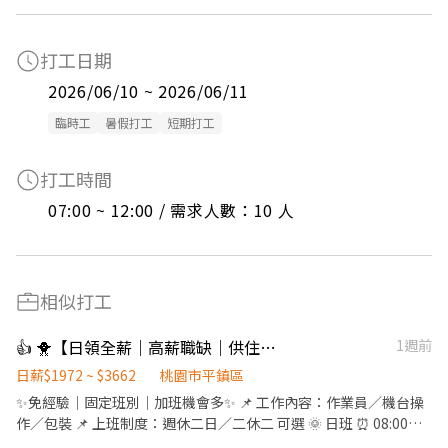
打工日期
2026/06/10 ~ 2026/06/11
臨時工
暑假打工
短期打工
打工時間
07:00 ~ 12:00 / 需求人數：10 人
相似打工
👍 🐥【日領全薪｜高薪職缺｜供住宿｜平鎮】🐥
1週前
日薪$1972 ~ $3662
桃園市平鎮區
✨免經驗｜固定班別｜加班機會多✨ 📌 工作內容：作業員／機台操
作／包裝 📌 上班制度：週休二日／二休二 可選 🌞 日班 ⏰ 08:00－
17:15（8H） 💰 時薪約 220 元 🌙 夜班 ⏰ 22:00－07:15（8H） 💰