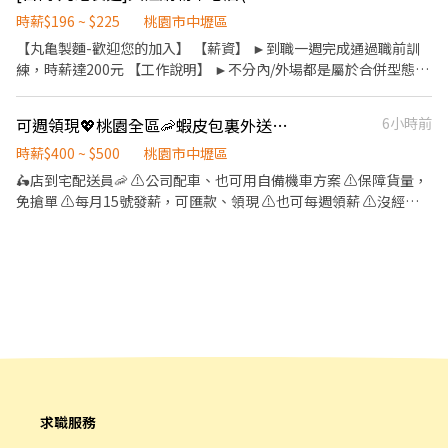
諮詢服務 3. 店內環境、座位區清潔整理 4. 收銀結帳，開店前準備及
閉店整理作業 5. 完成主管交付工作 ✅工作時段 (1)早班：
時薪$196 ~ $225
桃園市中壢區
09:00~18:00 (2)中班：12:00~21:00 (3)晚班：18:00~23:00或23:30
【丸亀製麵-歡迎您的加入】 【薪資】 ►到職一週完成通過職前訓
(排班區間另安排休息時間，週六、週日有一天可排班者尤佳。) ※
練，時薪達200元 【工作說明】 ►不分內/外場都是屬於合併型態的
彈性排班可討論喔。週六與週日正常工時出勤每小時再加5圓，國定
工作內容：製麵、煮麵、製作高湯、洗切食材備料、炸天婦羅、包
假日除外。 ✅夜班津貼： 23:00起出勤，每半小時另再給予20元夜
飯糰、收銀結帳、洗碗、收拾餐具、環境清潔..等 【工作時間】 ►
可週領現💖桃園全區🦐蝦皮包裏外送員/免經驗平均50～80K，公司車
6小時前
班津貼。 ✅工作時段說明：依店鋪營運需求排班；兼職人員每月可
彈性排班08:30-23:00（面試時請於主管確認排班時間） 【薪資福
配合排班時數須達60小時以上。 ✅提供免費溫馨員工餐點、交通便
利】 1. 提供員工餐 2. 國定假日雙倍薪 3. 提供優秀同仁績效獎金 4.
時薪$400 ~ $500
桃園市中壢區
利通勤上班很方便。 ✅歡迎無餐飲工作經驗、對餐飲業有熱忱的
久任獎金 5. 生日禮卷 6. 滿年資享特休假 7.福委會福利補助 ★★多項
🛵店到宅配送員🦐 ⚠️公司配車、也可用自備機車方案 ⚠️保障貨量，
您，加入三澧餐飲集團。 -------------------------------------------
福利歡迎您加入我們★★
免搶單 ⚠️每月15號發薪，可匯款、領現 ⚠️也可每週領薪 ⚠️沒經驗
------------------------------- 『加入三澧 成為家人』共同創造無限
可👉👉👉app自動排好配送路線，不怕路不熟 ⚠️有經驗可👉👉👉
可能。 1998年於台灣成立-日商三澧餐飲集團 HUMAX ASIA，屬於
至門市自行取貨配送，沒有傳統宅配人事問題 📌 工作內容： ↪︎ 以機
日本Wondertable餐飲集團在台分公司。 深耕台灣多年的日本與義
車配送蝦皮電商包裏 ↪︎ 機車配送包裹至指定地點(範圍3km內) 🔛 上
大利美食連鎖品牌，旗下六大連鎖餐飲品牌包含， ★義式料理餐
線時間 早班： 08:00~17:00 晚班1：12：00~21：00 晚班2：17：
廳：BELLINI CAFFÈ、BELLINI Pasta Pasta、MOLINO手工義大利
00~21：00時段可談 平均約50～80K ✅ 領薪彈性：每月15號準時發
麵 ★日式鍋物餐廳：Mo-Mo-Paradise壽喜燒 ★日式天婦羅專門
薪（可匯款/領現），亦可配合【每週領薪】，週週有錢花！
店：天吉屋、吉天麩羅 全台直營店鋪皆位於各大百貨商場，並持續
━━━━━━━━━━━━━━━━━ 📍 【熱門開缺地點 ── 趕
穩定發展中。 ------------------------------------------------------
快卡位】 ━━━━━━━━━━━━━━━━━ 桃園市各行政區皆
-------------------- 【應徵須知】 ①詳閱工作內容後，請審慎提出
有缺額（龜山區、桃園區、蘆竹區、中壢區、平鎮區、八德區...等）
應徵申請。 ②履歷初審合適者，將邀請實體面談，初審資格不符者
點擊立即應徵，私訊告知小編你想送哪一區，馬上幫你保留就近站
則不另行通知。 ③錄取的實際任用職稱及薪資，依面談結果與經驗
求職服務
點！ ━━━━━━━━━━━━━━━━━ 📩 【火速卡位應徵流
核定職級。