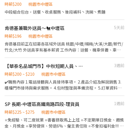
材，當場現點現作提供美味可口的日本國民美食-牛丼/咖哩，並以
供員工餐 2. 國定假日雙倍薪 3. 提供優秀同仁績效獎金 4. 久任獎金 5.
時薪$200
桃園市中壢區
行通知。 ③錄取的實際任用職稱及薪資，依面談結果與經驗核定職
舒適衛生的用餐環境、熱情用心的服務態度、平實親民的誠懇價
生日禮卷 6. 滿年資享特休假 7.福委會福利補助 ★★多項福利歡迎您
級。
中段組合包台，送餐丶收桌服務丶後段補料丶洗碗丶煮麵
格，強調食品安全，顧客安心。不論是單獨一人、與家人一起、朋
加入我們★★ 「歡迎喜歡日式餐飲的夥伴加入我們的團隊」
友一起，皆可享受用餐的樂趣。
肯德基兼職外送員～🐔中壢區
5天前
時薪$196
桃園市中壢區
肯德基目前正在招募各區域外送員 桃園/中壢/楊梅/大溪/大園/新竹/
竹北/大竹 外送員享有基本薪資 工作內容：送餐、機車保養、車體
清潔 薪資：每小時$196 津貼：1筆10元 「送越多時薪越高」 🔴需
配合假日排班 🔴騎公司車，機車保養公司負責 🔴需自費體檢、享勞
【華泰名品城門市】中秋短期人員、pt人員-115/08/03-115/09/24
3週前
健保、免費制服 🔴周排班，時間都可彈性安排 ☎️0970703616 劉小
姐 🆔830509
時薪$200 ~ $210
桃園市中壢區
✔️職務內容 1.電話接聽與人員接待事項。 2.產品介紹及解說銷售 3.
櫃檯門市接待與需求服務。 4.包材整理與準備流程。 5.訂單資料填
寫。 6.現場顧客流量控管。 7.禮盒組裝與包裝流程 6.期間：
115/08/03-115/09/24。
SP 長期-中壢區高鐵南路四段-理貨員
1週前
時薪$225 ~ $275
桃園市中壢區
⭐️免經驗、可二度就業 ⭐️書審錄取馬上上班 ⭐️不定期單日獎金、週獎
金、月獎金 ⭐️享勞健保、勞退6%、僱主責任險 ⭐️不會扣福利金!!! ⭐️