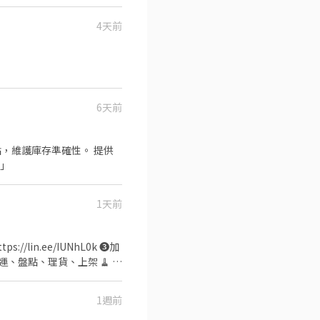
須自備機車🛵
！
4天前
整 📅 每週排班
算】 基本
每一個地區的名額
6天前
點，維護庫存準確性。 提供
。」
1天前
//lin.ee/IUNhL0k ❸加
寄、搬運、盤點、理貨、上架 🧹 維
 提供完整教育訓練＋店面實習，
30-13:30 晚班：17:30-
1週前
天（假日需能配合） ⚠️ 需配合加