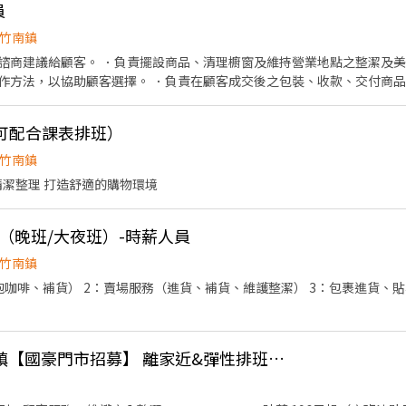
員
竹南鎮
諮商建議給顧客。 ．負責擺設商品、清理櫥窗及維持營業地點之整潔及美
作方法，以協助顧客選擇。 ．負責在顧客成交後之包裝、收款、交付商品
。 ．智能販賣機補貨。
（可配合課表排班）
竹南鎮
清潔整理 打造舒適的購物環境
（晚班/大夜班）-時薪人員
竹南鎮
咖啡、補貨） 2：賣場服務（進貨、補貨、維護整潔） 3：包裹進貨、貼
統一超商苗栗縣竹南鎮【國豪門市招募】 離家近&彈性排班、歡迎二度就業/樂齡/兼職