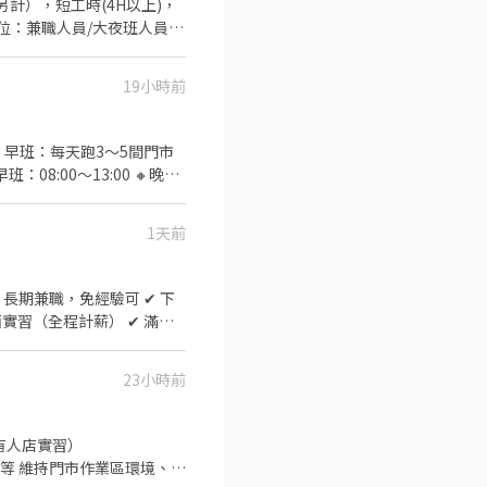
19小時前
 早班：每天跑3～5間門市
：08:00～13:00 🔸晚
照、有機車，需要支援鄰近智取店
85號1樓 - 🔸【依法投保】
1天前
專員窗口 :
其他職缺也可詢問👌安心就業免煩惱
 長期兼職，免經驗可 ✔ 下
能搬重 2️⃣ 工作性質為多門市
機車駕照及自備機車，依門市需
23小時前
8:30 到班，每次班排約2–5
4天(至少1天為假日) -💰 薪
到有人店實習）
會依門市需求配合距離 10 公