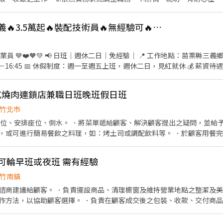
可配合的夥伴，寒暑期勿試
👍 【急徵/日班】‼️三義🔥3.5萬起🔥裝配技術員🔥無經驗可🔥週休二日
工作地點：苗栗縣三義鄉 🔧 工作內容：車輛零件裝
0－16:45 📅 休假制度：週一至週五上班，週休二日，見紅就休 💰 薪資待遇： 32
🌟 工作穩定、環境單純，提供完善教育訓練，讓您安心學習、穩定發
按下【立即應徵】或留言姓名、聯絡電話，我們將盡快與您聯繫！
式燒肉連鎖店兼職日班晚班假日班
竹北市
帶位、安排座位、倒水。 ．將菜單遞給顧客、解決顧客提出之疑問，並給予
，或可進行簡易餐飲之料理，如：烤土司或調配飲料等。 ．於顧客用餐
銀等工作。 餐飲內場： ．擔任廚師的助手，處理烹飪前與烹飪中之準備工
材。 ．負責清理工作環境、設備和餐具。 ．準備不同餐點所需要的食材。
可輪早班或夜班 需有經驗
外帶服務。
竹南鎮
諮商建議給顧客。 ．負責擺設商品、清理櫥窗及維持營業地點之整潔及美
作方法，以協助顧客選擇。 ．負責在顧客成交後之包裝、收款、交付商品
情形、盤點貨品存量及撰寫當日業務報表。