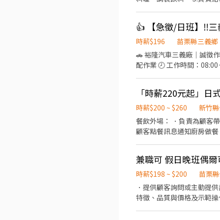
專人與您聯絡，安排面試~
需配合假日排班 9.需長期
時薪$196
苗栗縣三義鄉
🚗 裕隆汽車三義廠｜誠徵作業員 💙❤️🧡💚 📢 日班｜週休二日｜免經驗｜ 📍 
配作業 🕗 工作時間：08:0
徵資格 • 高中職畢業 • 具普通小型車駕照 • 無經驗可 
展！ 📩 有興趣歡迎
「時薪220元起」日
時薪$200 ~ $260
新竹縣
餐飲外場： ．負責為顧客
顧客點餐訊息通知廚房做餐
環境。 ．並負責結帳、收
負責洗、剝、削、切各種食
兼職可 假日晚班偶爾
重量。 ．負責擺盤、打包
時薪$198 ~ $200
苗栗縣
．提供顧客詢問或主動提供
特徵、品質與價格及示範操
當天結束營業前，統計銷售