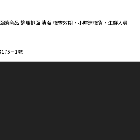
 面銷商品 整理排面 清潔 檢查效期，小時達檢貨，生鮮人員
175－1號