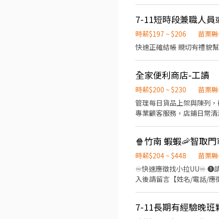
潔維護作業 一天會跑2-4
每日皆有面試安排，實際缺額依門市
~*~*~*~*~*~*~*~*~*~*~*~*~*~*~*~*~*~ 📌【上班班別＆排班說明】 ☑︎早班：
｜點擊連結加入官方賴 https:/
7-11短時段兼職人
07:00 - 08:30間可到班 ☑︎晚班：18:30 
工時通常是 2 - 4小時，無
時薪$197 ~ $206
苗栗縣
制 ☑︎ 平日：每週至少配合 3 - 4 天
時薪：$196/時 油資津貼：$8/時 晚班
有限!! 請把握機會❗ 🛵・🛵・
~*~*~*~*~*~*~*~*~*~*~*
全家便利商店-工讀
時薪$200 ~ $230
苗栗縣
管理每日貨品上架與陳列，
專業顧客服務，店鋪日常清
🍿竹南 蝦蝦🦐智取門
時薪$204 ~ $448
苗栗縣
♾️快速應徵找小拉UU♾️ ❶請先填
入後請留言【姓名/電話/應徵蝦皮】
持門市環境及清潔 🏃‍♂️ 
新手也OK！ ◆上班時間&薪資 
7-11長期有經驗晚
23:30、18:30-23:30、