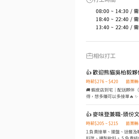
08:00 ~ 14:30 
18:40 ~ 22:40 
13:40 ~ 22:40 
相似打工
時薪$276 ~ $420
苗栗縣
🚚 蝦皮店到宅｜配送夥伴（機
得，想多賺可以多接單🔥 ✨ 
業單純好上手 ✔️ 純配送性質
安排送貨路線 ✔️ 當日配送完
👍 麥味登兼職-頭
＋強制險＋Android手機(
貨架（公司有補助） Step
時薪$205 ~ $215
苗栗縣
💰 📦 工作內容 ✔️ 依系統
1.負責接單、擺盤、送餐及
(掃瞄包裹系統是安卓系統) 🚀 
料理、調製飲料。 5.負責