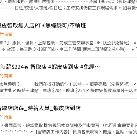
 - - - - - - 時薪 196元起（夜班津貼另計），短工時(4H以上)，
南 蝦皮智取無人店PT⚡無經驗可/不輪班
竹南鎮
幹嘛？】 搬貨、理貨、上架包裹、完成主管交辦事宜 -🔶【班別/免輪班】 
 夜班：每天跑 3~10間門市 - 🔶工作時間(通常上班時間2~4小時)： 🔸早班
周至少配合4天,六日需要能配合排班~~~ - 🔶【智取店所需條件】 • 有駕
箱 • 若沒有機車的話可考慮蝦皮一般有人店應徵 - 🔸(缺額店點) 龍山路一段1
蝦皮🦐苗栗竹南| 最高時薪$224🔥 智取店 #蝦皮店到店 #免經驗可
【其他福利】❶油資補貼。❷推薦獎金 - 👇👇快速應徵通道👇👇 🔜請加入
SSCigY 加入後留言:姓名/電話/找威利 安排面試 蝦皮(地區) ⛔無抽成無費用✊
竹南鎮
趣嗎？」 －我們在找好動的你！🏃‍♀️💨 - ⭐ 招募亮點（先看這裡） ✔
面實習（全程計薪） ✔ 滿半
📦 工作內容 1️⃣ 包裹上架、裝箱、理貨、搬運、盤點 ▸ 請先自行評估身體是否
於上架速度與準確度』 3️⃣ 設備維護與基本門市環境清潔 4️⃣ 必須有
 智取店店🛵_時薪人員_蝦皮店到店
 5️⃣ 其他主管交辦工作內容與機動性協助 - ⏰ 班別說明 早班▸ 07:00–0
30，每次班排班約2–6 小時 📌 實際排班依由 門市主管 排班 📌 須配合一周至少給
竹南鎮
試 + 書面審核，確認錄取 提供視訊教育訓練及門市實習 （也可能會需要
年享端午 / 中秋獎金 ✅ 薪資匯款（無法領現） - 📍 參考門市地點 ＃實際
負責包裹收寄、搬運、盤點、理貨等 維持門市作業區環境、清