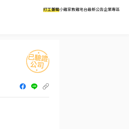
打工兼職
小雞家教
雞地台
最新公告
企業專區