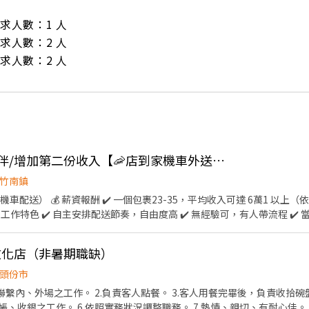
/ 需求人數：1 人

/ 需求人數：2 人

/ 需求人數：2 人
👍 歡迎熊貓吳柏毅夥伴/增加第二份收入【🦐店到家機車外送】-HM竹南新南
竹南鎮
車配送） 💰 薪資報酬 ✔️ 一個包裹23-35，平均收入可達 6萬1 以上（
工作特色 ✔️ 自主安排配送節奏，自由度高 ✔️ 無經驗可，有人帶流程 ✔️ 
，無需處理金流 🏍️ 工作時間 ✔️ 08:00即可開始送貨 送完就下班 ✔️
成即可提前收工 ✔️ 想多賺可延長接單時間 🧭 上線流程（簡單5步驟） St
份文化店（非暑期職缺）
家裡的舊手機也可以) Step 2｜資料確認 完成資料填寫，安排上線時間 St
 4｜說明＋試跑 現場教學＋實際帶跑，新手也OK Step 5｜開始配送 配送
頭份市
接單配送包裹 ✔️ 機車運送至指定地點 ✅ 須具備以下 ✔️ 自備機車 ✔️ 有效駕照＋
聯繫內、外場之工作。 2.負責客人點餐。 3.客人用餐完畢後，負責收拾碗
應徵方式【截圖應徵職缺+姓名+電話】 報名ID: @346uatki 快速報名:https:/
結帳、收銀之工作。 6.依照實務狀況調整職務。 7.熱情、親切、有耐心佳。