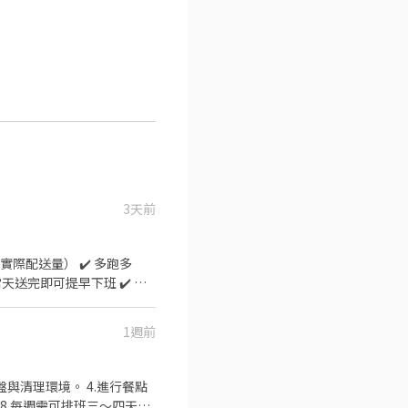
3天前
依實際配送量） ✔️ 多跑多
當天送完即可提早下班 ✔️ 作
在門市刷完包裹 系統馬上幫你導航
ep 1｜準備設備 機車＋駕照
1週前
ep 3｜安裝貨架 機車安裝配送
範圍3公里內 → 完成配送任務
強制險 ✔️ Android手機
盤與清理環境。 4.進行餐點
/lin.ee/rczPFWq 會有
 8.每週需可排班三～四天，