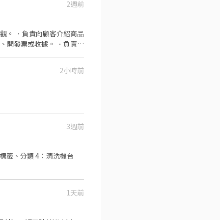
2週前
觀。 ．負責向顧客介紹商品
、開發票或收據。 ．負責販
2小時前
3週前
標籤、分類 4：清洗機台
1天前