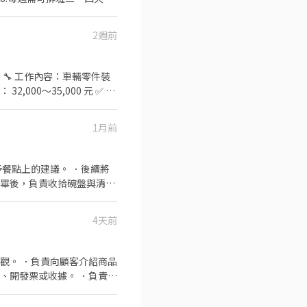
2週前
,000～35,000 元 ✅ 應
1月前
餐點上的建議。 ．後續將
完畢後，負責收拾碗盤與清理
作與其他餐廳相關事務。 ．
 ．協助測量食材的容量與
4天前
觀。 ．負責向顧客介紹商品
、開發票或收據。 ．負責在