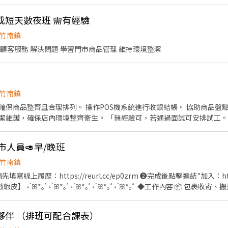
間鄰近門市，跑點距離約 10 公里內 （也可能會需要到有人店支援理貨） 必
狀況調整，有興趣請按下【立即應徵】投遞履歷，把握機會！ 🎈 其他區域、店型 職缺詢問
07:00 - 13:30 時段內區間安排 ______ 彈性
/lin.ee/oF0vyAn (ID : @270jwauh) ▸ 加入後請傳送貼圖才看到唷
員或短天數夜班 需有經驗
- 23:30 ______ 特定區域需要17:30到班 ⭐ 會依情況排班，不一定會做滿整個時段 ⭐ 實際
固定時數 ⭐ 時間都有可能會因貨物量多與少做調整 ⭐ 貨物量多少，可能會延長工時做調
竹南鎮
 ☑︎ 假日：每週至少配合 1 天 ~*~*~*~*~*~*~*~*~*~*~*~*~*~*~*~*~*~ 📌【薪資計
快速正確結帳 親切有禮貌幫顧客服務 解決問題 學習門市商品管理 維持環境整潔
津貼：$20/時 (17:30-23:30) ~*~*~*~*~*~*~*~*~*~*~*~*~*~*~*~*~*~ ❗
🛵・🛵・🛵・🛵・🛵・🛵・🛵 🧡心💛動💚不💙如💜馬🤎上🖤行🤍動💖
~*~*~*~*~*~*~
竹南鎮
確保商品整齊且合理排列。 操作POS機系統進行收銀結帳。 協助商品盤
潔維護，確保店內環境整齊衛生。 「無經驗可，若通過面試可安排試工
市人員🥑早/晚班
竹南鎮
寫線上履歷：https://reurl.cc/ep0zrm ❷完成後點擊連結"加入：https:
 ॰ॱꕤ*｡ﾟ॰ॱꕤ*｡ﾟ॰ॱꕤ*｡ﾟ॰ॱꕤ*｡ﾟ॰ॱꕤ*｡ﾟ ◆工作內容 📦 包裹收
單日需跑點 1～5 間門市 🔄 配合蝦皮店到店工作內容及鄰近有人店支援 💡
時薪204 晚班另有獎金+20=時薪224 ⏰ 時段： 早班：07:30-12:30、08:
班夥伴 （排班可配合課表）
17:30-22:30 👉 彈性排班 2～6小時，視情況需加班 . 📅 一週至少給班 4 