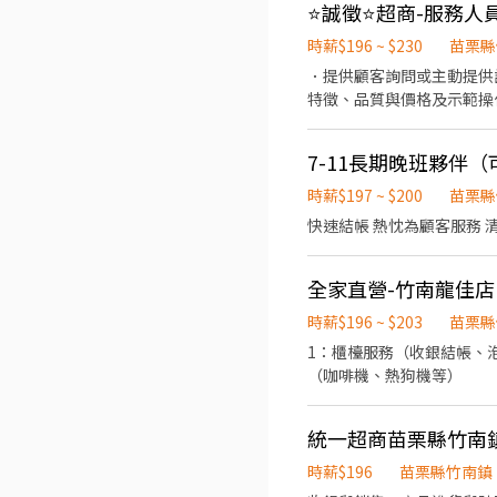
⭐️誠徵⭐️超商-服務人
時薪$196 ~ $230
苗栗縣
．提供顧客詢問或主動提供
特徵、品質與價格及示範操
賣機補貨、品質與價格調整
7-11長期晚班夥伴
時薪$197 ~ $200
苗栗縣
快速結帳 熱忱為顧客服務 
全家直營-竹南龍佳店
時薪$196 ~ $203
苗栗縣
1：櫃檯服務（收銀結帳、泡
（咖啡機、熱狗機等）
時薪$196
苗栗縣竹南鎮