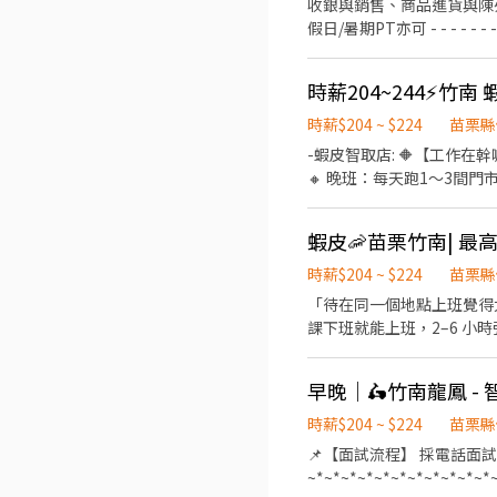
收銀與銷售、商品進貨與陳列、顧客服務、維護店內整潔 - - - - - -
假日/暑期PT亦可 - - - - - - - - - - - - 日班/夜班/大夜班/假日班；工時安排仍按工作現場需求。 招募職位：兼職人員/大夜班人員
(依各門市需求為主) 工作地點：依您鄰近地區媒合 *學經歷不拘，喜歡與人互動，樂觀開朗，具有服務熱忱* 若對其他地區有意願
也歡迎投遞！
時薪204~244⚡竹
時薪$204 ~ $224
苗栗縣
-蝦皮智取店: 🔶【工作在
🔸 晚班：每天跑1～3間門市 
班：18:30～22:30 一
• 可搬重10~15KG 物流
❶勞保。❷團保。❸勞退。 🔸
https://lin.ee/s
時薪$204 ~ $224
苗栗縣
「待在同一個地點上班覺得太無
課下班就能上班，2–6 小時彈性排 ✔ 時薪＋津貼｜早班 $204、晚班 $224 ✔ 提供完整教育訓練＋店
年享 端午 / 中秋獎金 - 
跑點，不需久待門市，『著重
早晚｜🛵竹南龍鳳 -
求配合支援距離 10 公里內門市
小時 晚班▸ 17:30–23:
時薪$204 ~ $224
苗栗縣
資福利 早班時薪 $204 （基本時薪196+智取店津貼8) 晚班時薪 $224 （基本時薪196+晚班津貼28) ✅ 享勞保（一定有） ✅ 健保自
📌【面試流程】 採電話面
行決定是否加保 ✅ 任職滿半
~*~*~*~*~*~*~*~*~*~*~*~*~*~*~*~*~*~ 📌【智取店工作內容】 
里內的門市 竹南龍鳳 - 智取店｜苗栗縣竹南鎮龍山路一段185號1樓 竹南立達 - 智取店｜苗栗縣竹南鎮立達街5號1樓 - 📌 小提醒