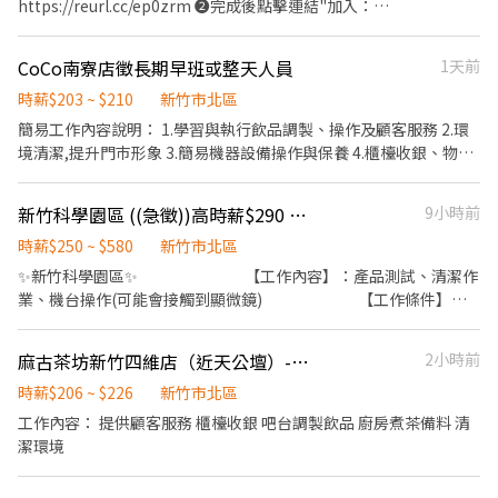
https://reurl.cc/ep0zrm ❷完成後點擊連結"加入：
班) ▸ 假日班: 早班 07:00-12:00 / 晚班 17:30-23:30 (配合 2-5 小時依
配合蝦皮店到店相關營運需求，彈性調整工作內容 🔷工作時段 早
https://lin.ee/IUNhL0k ❸加入後請留言【姓名/電話/應徵蝦皮】
照貨量彈性排班) 📌 排班說明: 平日一週給班 3-5 天, 假日配合主管排
班：07:30 - 13:30 午班：13:30 - 17:30 晚班：19:30 - 23:30 🔷 薪資
॰ॱꕤ*｡ﾟ॰ॱꕤ*｡ﾟ॰ॱꕤ*｡ﾟ॰ॱꕤ*｡ﾟ॰ॱꕤ*｡ﾟ ◆工作內容 1. 負責進貨驗收作
班 💰薪資 (含津貼加給): ▸ 早班 $204-$229 ▸ 晚、夜班 $224-$269
CoCo南寮店徵長期早班或整天人員
1天前
早班時薪$221 午班時薪$221 晚班時薪$241 🔷 工作地點：新竹四維
業，確認包裹數量與狀態無誤 2. 執行店到家宅配包裹上架 3. 進行揀
⸻ ✅工作地點: 東區 / 北區 / 香山區 💪 其他區域也歡迎直接私訊
- 智取店 🔷 招募條件 ❶必須配合排班與輪班，一週至少要排班 4 天
貨、打包作業，並將包裹上架至智取櫃 4. 紀錄騎手取件紀錄與配送
時薪$203 ~ $210
新竹市北區
詢問! 🔥 搶手熱缺異動極快, 優質好缺錯過就沒有了! . ⸻【應徵
（六、日至少可上班 1 天） ❷可指定不上班時段（例如：每週三固
順序符合建議配送順序，並回報給宅配區經理 5. 維持門市作業區整
簡易工作內容說明： 1.學習與執行飲品調製、操作及顧客服務 2.環
方式】⸻ ⚡ 搶手缺額隨時額滿, 手刀點下方 "立即應徵", 顧問線
定不能上班） ❸至少配合三個月 ⭐無需上教育訓練和實習，錄取後
潔，執行日常清潔與環境維護 6. 配合蝦皮店到店相關營運需求，彈
境清潔,提升門巿形象 3.簡易機器設備操作與保養 4.櫃檯收銀、物料
上馬上回覆安排面試! 或搜尋官方帳號: @922vyxod (一定要加 @ 喔)
可立即上工
性調整工作內容 ◆上班時間&薪資 💰時薪221 晚班另有獎金+20=時
煮製、門市外送 5.展現CoCo熱情及專業服務
加入後請按照格式留言, 專員第一時間處理! 🚫 求職完全免收費 🤝 安
薪241 ⏰ 時段： 早班：09:00~13:00 午班：13:00~17:00 晚班：
心上工有保障
新竹科學園區 ((急徵))高時薪$290 到 2026年底!!
9小時前
18:00~22:00 👉 彈性排班 2～4小時，視情況需加班 . 📅 一週至少給
班 4 天（假日需能配合） ⚠️ 需配合加班，搬運重物（約 15 公斤） -
時薪$250 ~ $580
新竹市北區
◆上班地點 新竹市北區四維路36號1樓 ॰ॱꕤ*｡ﾟ॰ॱꕤ*｡ﾟ॰ॱꕤ*｡ﾟ॰ॱꕤ*｡ﾟ
✨新竹科學園區✨ ⠀⠀⠀⠀⠀⠀⠀⠀⠀ 【工作內容】：產品測試、清潔作
॰ॱꕤ*｡ﾟ 🎯員工福利 🛡️ 勞保、團保、勞退：保障你的未來與安全！ ⛽
業、機台操作(可能會接觸到顯微鏡) ⠀⠀⠀⠀⠀⠀⠀⠀ 【工作條件】：
油資/修繕補貼：車子🛵有保障，油資與維修費享 10% 補貼！ 🫰🏻
全套無塵衣、須配合加班、可配合久站 ⠀⠀⠀⠀⠀⠀⠀⠀ ✨工作時間✨
推薦獎金：成功推薦朋友加入，可享 600 元推薦獎金！ 🏅 國定假日
周一~周五(周休二日) 日班 (08:00-17:00)，配合加班至19:00 時薪日
加倍奉還：雙倍時薪工作更有動力！ ⚠️缺額變化快速，先搶先贏~
麻古茶坊新竹四維店（近天公壇）-早班計時人員
2小時前
班250/H - 周一~周五(周休二日) 夜班(20:00-05:00，19:00-03:30)，
配合加班至06:00/07:00 時薪夜班290/H⠀⠀⠀⠀⠀⠀⠀ 公館/苗栗市/頭
時薪$206 ~ $226
新竹市北區
份/竹南皆有免費交通車⠀⠀⠀⠀⠀⠀⠀⠀ -------------------------------
工作內容： 提供顧客服務 櫃檯收銀 吧台調製飲品 廚房煮茶備料 清
------------------ ✨報名專線✨⠀⠀⠀⠀⠀⠀⠀⠀ 專員:0988067327(同
潔環境
賴) 地址:竹北市環北路五段428號