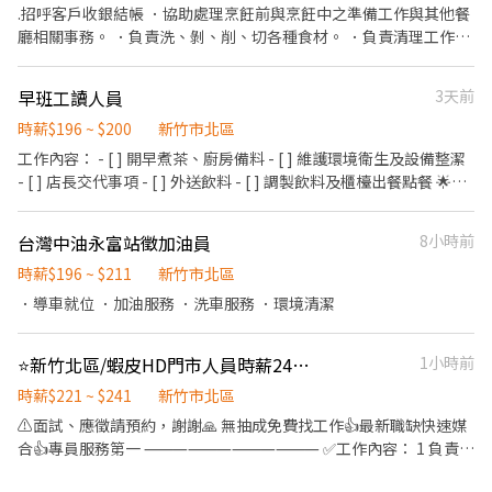
日至少配合一天排班 ⋆᷆♡⃘̎ ⋆⌁⌁⌁❤⌁⌁⌁⋆᷆♡⃘̎ ⋆⌁⌁⌁❤⌁⌁⌁⋆᷆♡⃘̎ ⋆⌁⌁⌁❤
.招呼客戶收銀結帳 ．協助處理烹飪前與烹飪中之準備工作與其他餐
⌁⌁⌁⋆᷆♡⃘̎ ⋆⌁⌁⌁❤⌁⌁⌁⋆᷆♡⃘̎ 目前職缺 : 早班兼職、晚班兼職
廳相關事務。 ．負責洗、剝、削、切各種食材。 ．負責清理工作環
境、設備和餐具。 ．準備不同餐點所需要的食材。 ．協助測量食材
的容量與重量。 ．負責擺盤、打包外帶服務。 .需協助外送 .環境清
早班工讀人員
3天前
潔維護
時薪$196 ~ $200
新竹市北區
工作內容： - [ ] 開早煮茶、廚房備料 - [ ] 維護環境衛生及設備整潔
- [ ] 店長交代事項 - [ ] 外送飲料 - [ ] 調製飲料及櫃檯出餐點餐 🌟需
抬重物（25kg⬇️） 🌟外送車 🌟開朗活潑個性佳 上手獨立後調升薪
水。 可配合長期或轉正～ ❌短期、暑期工讀 公司提供🏢 勞健保加
台灣中油永富站徵加油員
8小時前
保、飲品無限暢飲、團體保險、外送津貼、績效獎金、三節禮金(禮
品)、生日禮金、定期聚餐、加班費⋯⋯⋯等
時薪$196 ~ $211
新竹市北區
．導車就位 ．加油服務 ．洗車服務 ．環境清潔
⭐新竹北區/蝦皮HD門市人員時薪241🦐快速報到🌈
1小時前
時薪$221 ~ $241
新竹市北區
⚠️面試、應徵請預約，謝謝🙏 無抽成免費找工作👍最新職缺快速媒
合👍專員服務第一 ⸻⸻⸻⸻ ✅工作內容： 1 負責進
貨驗收作業，確認包裹數量與狀態無誤 2 執行店到家宅配包裹上架