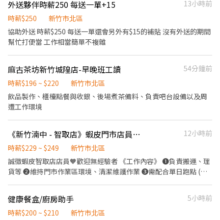
外送夥伴時薪250 每送一單+15
13小時前
時薪$250
新竹市北區
協助外送 時薪$250 每送一單還會另外有$15的補貼 沒有外送的期間
幫忙打便當 工作相當簡單不複雜
麻古茶坊新竹城隍店-早晚班工讀
54分鐘前
時薪$196 ~ $220
新竹市北區
飲品製作、櫃檯點餐與收銀、後場煮茶備料、負責吧台設備以及周
遭工作環境
《新竹湳中 - 智取店》蝦皮門市店員🧡 #有薪教育訓練 #跨店支援 #高時薪
12小時前
時薪$229 ~ $249
新竹市北區
誠徵蝦皮智取店店員🧡歡迎無經驗者 《工作內容》 ❶負責搬運、理
貨等 ❷維持門市作業區環境、清潔維護作業 ❸需配合單日跑點 (智
取店需自備交通工具支援10公里內門市) 【提供完整教育訓練及店面
實習】 ⋆᷆♡⃘̎ ⋆⌁⌁⌁❤⌁⌁⌁⋆᷆♡⃘̎ ⋆⌁⌁⌁❤⌁⌁⌁⋆᷆♡⃘̎ ⋆⌁⌁⌁❤⌁⌁⌁⋆᷆♡⃘̎ ⋆⌁⌁⌁❤
健康餐盒/廚房助手
5小時前
⌁⌁⌁⋆᷆♡⃘̎ ⭐️早班：07:00-12:00（可調整上班時間7:00-8:30間到班，
預計排班3-5小時） ⭐️晚班：17:30-22:30 🧡一週排班約3～4天 🧡六
時薪$200 ~ $210
新竹市北區