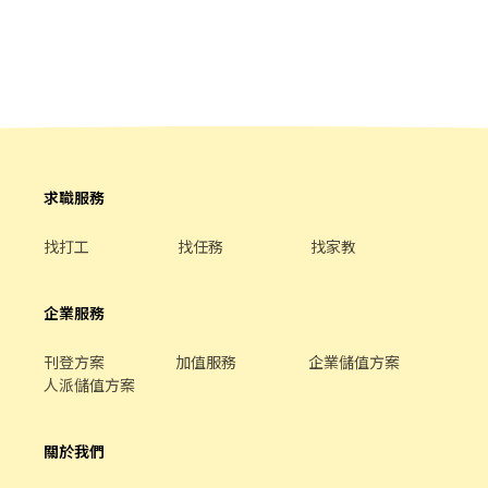
3 進行揀貨、打包作業，並將包裹上架至智取櫃 4 紀錄取件紀錄與
配送順序符合建議配送順序，並回報給宅配區經理 5 維持門市作業
區整潔，執行日常清潔與環境維護 6 配合蝦皮店到店相關營運需
求，彈性調整工作內容 ⸻⸻⸻⸻ ✅工作時間&待
遇： 早班：09:00~13:00 時薪221 午班：13:00~17:00 時薪221 晚
班：18:00~22:00 時薪241 ⸻⸻⸻⸻ ✅工作地點：
(固定店點，不需跑點) 新竹四維 - 智取店 新竹市北區四維路36號1樓
⸻⸻⸻⸻ 💡員工福利： 享汽機車油資補貼、修繕
補貼 推薦獎金 彈性排班 ⸻【應徵方式】⸻ 1️⃣點擊加入：
求職服務
https://lin.ee/VvpVQJp（ID：@600movsk） 2️⃣加入後"務必"留
言：姓名/電話/專員找戴小姐/應徵蝦皮(截圖職缺)
找打工
找任務
找家教
企業服務
刊登方案
加值服務
企業儲值方案
人派儲值方案
關於我們