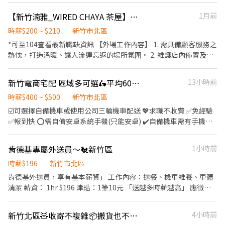
$180,000 元 + 額外加碼獎金！ ━━━━━━━━━━━━━━━━
【新竹湳雅_WIRED CHAYA 茶屋】餐廳內外場計時/假日計時(供餐)
1月前
✅ 領薪彈性：每月15號準時發薪（可匯款/領現），亦可配合【每週
領薪】，週週有錢花！ ━━━━━━━━━━━━━━━━━ 📍
時薪$200 ~ $210
新竹市北區
【熱門開缺地點 ── 趕快卡位】
*可至104查看最新職缺資訊 【外場工作內容】 1. 需具備顧客服務之
━━━━━━━━━━━━━━━━━ 新竹縣各行政區皆有缺額
熱忱，打造溫暖、讓人流連忘返的場所氛圍。 2. 維護店內佈置及擺
（新竹市、竹北市） 點擊立即應徵，私訊告知小編你想送哪一區，
飾，設備、器材的清潔和保養。 3. 有效控管食材的新鮮與衛生，讓
馬上幫你保留就近站點！ ━━━━━━━━━━━━━━━━━ 📩
人吃得美味且安心。 4. 共同維護工作場所的整潔、安全及衛生。 5.
【火速卡位應徵流程】 ➊ 點擊填寫廠商制式履歷（1分鐘完成，快
新竹電商宅配 區域多可選🛵平均60～100K🙌🏻可騎公司車🉑️週領
13小時前
打造舒適愉悅的工作場合是團隊共同的目標。 【內場工作內容】 1.
速安排送審）： 👉https://reurl.cc/V292KN 🔒 【隱私防線】個資僅
依食譜進行菜肴製作並確保出餐品質穩定。 2. 設備、器材的清潔、
時薪$400 ~ $500
新竹市北區
供廠商審核，敏感欄位（身分證/詳細地址）錄取前皆可先不填！ ➋
保養與維護。 3. 有效控管食材的新鮮與衛生，讓人吃得美味且安
☑️可選擇自備機車或使用公司三輪機車配送 💖求職不收費 ✅免經驗
加入留言： 👉https://lin.ee/OBnhVN5 私訊留下 ⌜姓名+電話 +應
心。 4. 共同維護工作場所的整潔、安全及衛生。 5. 打造舒適愉悅的
✅報到快 ⭕需自備安卓系統手機(只能安卓) ✔️自備機車需有手機
徵蝦皮外送」💥
工作場合是團隊共同的目標。 【工作時段】 09:00~22:00,兼職夥伴
架、安裝車架 ✔️需要有機車駕照 ✔️會提供籃子、防水布 💼工作內容
依雙方合意時數排班。 ★☆一頭班制，每日排班不超過8小時，配
至店家取包裹配送到宅 (配送距離約1.5-3公里左右) ⏱工作時間
肯德基專屬外送員～🐔新竹區
1小時前
合早晚輪班。 ★☆免費供餐、上班日提供飲品1杯。 ★☆不定期邀
08:00-17:00 (當日貨量提早送完可提早下班) 💰薪資 達到獎勵最高一
請專業餐飲講師授課。
件達 $45 每件 $23~26 如有借公司車 可保障每日 $1568 平均月收至
時薪$196
新竹市北區
少可5至6萬 (會跑大多能10萬以上) 🎉休假方式 排休 (一週五天班)
肯德基外送員，享有基本薪資」 工作內容：送餐、機車維養、車體
📌上班地點 北區、東區、香山、北埔、新埔、新豐、湖口、竹北、
清潔 薪資： 1hr $196 津貼：1筆10元 「送越多時薪越高」 應徵時
竹東、芎林、關西等 (新竹 區域可選) 📜應徵方式📜 ①應徵預約請點
段：10:30～1330 17:00～21:00 🛑可上假日班 🛑無法固休假日 「時
選加入 ➤ https://lin.ee/beutrIB ②ʟɪɴᴇ搜尋加入 ➤ @783qcndn ✍🏻
間可以談」 🔴騎公司車 🔴需自費體檢、享勞保、免費制服 🔴周排班
新竹北區🧸收寄不複雜📦搬貨也不怕💪🧤荷包飽飽啦🦐💰🅢Ⓗ🅞Ⓟ🅔Ⓔ門市人員
4小時前
加入留言 全名✚電話 附上 職缺標題截圖即可✍🏻
🔝🔝🔝