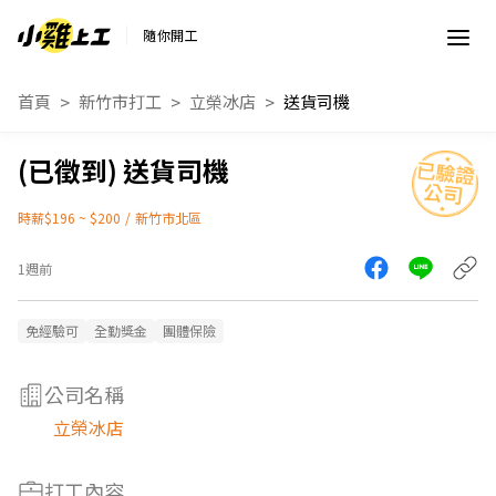
隨你開工
首頁
新竹市打工
立榮冰店
送貨司機
送貨司機
時薪$196 ~ $200
/
新竹市北區
1週前
免經驗可
全勤獎金
團體保險
公司名稱
立榮冰店
打工內容