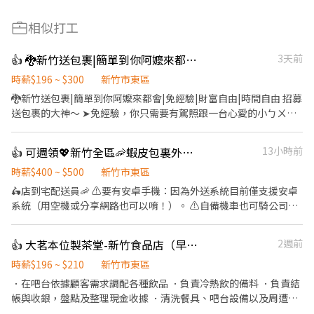
相似打工
👍 🐉新竹送包裹|簡單到你阿嬤來都會|免經驗|財富自由|時間自由
3天前
時薪$196 ~ $300
新竹市東區
🐉新竹送包裹|簡單到你阿嬤來都會|免經驗|財富自由|時間自由 招募
送包裹的大神～ ➤免經驗，你只需要有駕照跟一台心愛的小ㄅㄨㄅ
ㄨ🛵 ➤系統幫你排好路線，像小編路痴也能送😉 ➤包裹距離都很
近，運氣好同一棟大樓送５～６件，恭喜你發達了～ ➤早上８：０
👍 可週領💖新竹全區🦐蝦皮包裏外送員/免經驗平均50～80K，公司車
13小時前
０後即可上線，送完可以直接下線，時間自由 ➤需有 安卓手機、機
車駕照 有什麼問題快點來問我，這邊會幫你安排全台的線上說明會
時薪$400 ~ $500
新竹市東區
參加唷～ 說明會內會講解得很清楚，只需要在家線上就能聽，可以
🛵店到宅配送員🦐 ⚠️要有安卓手機：因為外送系統目前僅支援安卓
先參加再決定要不要上線唷～ ʕ•ᴥ•ʔ
系統（用空機或分享網路也可以唷！）。 ⚠️自備機車也可騎公司電
動三輪車 ⚠️保障貨量，免搶單 ⚠️如自備機車需能配合裝機車貨架 ⚠️
沒經驗可👉👉👉app自動排好配送路線，不怕路不熟 ⚠️有經驗可
👍 大茗本位製茶堂-新竹食品店（早班長期工讀）
2週前
👉👉👉至門市自行取貨配送，沒有傳統宅配人事問題 📌 工作內
容： ↪︎ 騎機車(自備或公司車)將包裏從門市配送至買家地點(範圍
時薪$196 ~ $210
新竹市東區
3km內) 在我們這裡的夥伴收入大概長這樣： 🛵 隨便送送（熟悉路
．在吧台依據顧客需求調配各種飲品 ．負責冷熱飲的備料 ．負責結
線中）：$40,000 ~ $60,000 元 / 月 🛵 乖乖聽話送（穩定出勤）：
帳與收銀，盤點及整理現金收據 ．清洗餐具、吧台設備以及周遭工
$60,000 ~ $80,000 元 / 月 🔥 拼命努力送（挑戰極限）：$80,000 ~
作環境 ．飲品販售說明