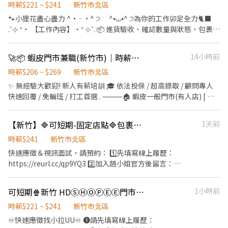
時薪$221 ~ $241
新竹市北區
🐾小狸花盡心盡力 ^• ᵕ •^ ੭ ^⦁⩊⦁^ ੭為你的工作卯足全力🐈‍⬛
.˚⊹ ⁺‧ 【工作內容】‧⁺ ⊹˚. 📦 進貨驗收、確認數量與狀態、包裹上
架 💳 揀貨、打包作業 📑 紀錄取件紀錄與配送順序，並回報 🧼 維持
門市作業區整潔，執行日常清潔與環境維護 📋 配合蝦皮店到店相關
🚀📦 蝦皮門市兼職(新竹市)｜時薪最高$269/無經驗可/高錄取
14小時前
營運需求，彈性調整工作內容 .˚⊹ ⁺‧ 【上班時間】‧⁺ ⊹˚. ☀️ 早
班：09:00~13:00 ☀️ 午班：13:00~17:00 🌙 晚班：18:00~22:00 .˚⊹
時薪$206 ~ $269
新竹市北區
⁺‧ 【 休假制度】‧⁺ ⊹˚. 📌 採排休制（無固定休） 🗓️ 周一至週日皆
✨ 無經驗大歡迎! 新人有薪培訓 🎓 依法投保 / 超高錄取 / 顧問專人
可排班 ⭕ 可周休六、日 .˚⊹ ⁺‧ 【超級亮點】‧⁺ ⊹˚. ❤️ 合法合規：
快速回覆 / 免輪班 / 打工首選 . ⸻🏠 蝦皮一般門市(有人店) | 免
合法投保、合法給薪 🧡 推薦獎金：找朋友來上班也有錢拿 💛 線上
備交通工具 ✅工作內容: 📦 負責包裹收寄、搬運、盤點、輕鬆理貨
訓練：上課也有薪水唷 💚 雙週排班：時間彈性超好配 💙 補貼照
等 🙋 提供顧客接待、親切收銀結帳等服務 🧹 維持門市作業區環境
【新竹】🔷可短期-固定店點🔷包裹取貨門市人員🔷快速上工
1天前
顧：交通工具油資修繕，我們挺你 💜 族群友善：身份不設限，歡迎
與清潔維護作業 🤝 協助執行門市營運維護與彈性調店支援 🕒工作時
各種背景的你！ .˚⊹ ⁺‧ 【 工作地點】‧⁺ ⊹˚. 新竹四維 - HD店 新竹
間: ▸ 早班 11:00-17:30 ▸ 晚班 18:45-22:45, 16:15-22:45 ▸ 假日班: 配
時薪$241
新竹市北區
市北區四維路36號 ☝️ 點選【立即應徵】我會速度回覆你！ ✌️ 或加
合早晚輪班 📌 排班說明: 平日一週給班 3-5 天, 假日配合主管排班 💰
快速應徵＆視訊面試，請預約： 1️⃣先填寫線上履歷：
入 🅻🅸🅽🅴：https://lin.ee/8rsUSDv 🤟 留言「姓名＋電話＋截圖
薪資 (含津貼加給): ▸ 早、晚班 $206-$221 . ⸻ 🛵 蝦皮智取店 |
https://reurl.cc/qp9YQ3 2️⃣加入趙小姐官方後留言：
職缺」就能聯繫上～ 若想參考其他職缺，可以到我的Threads，看
自主度高・享津貼加給(需自備機車+駕照) ✅工作內容: 📦 包裹收
https://lin.ee/Y0jPj9A3 （ID：@359keqlq） 留言>>>>姓名/電話
更多更多的職缺喔♬ My Threads：tsaipei_ruby
寄、搬運、盤點、理貨上架等 🧹 維持門市作業區環境與清潔維護作
＋截圖職缺(HD) ⸻⸻⸻⸻⸻ 🔷工作內容 (固定
https://reurl.cc/7b2vad 別害羞❌別害怕❌找工作聯繫我⭕
可短期🍿新竹 HDⓈⒽⓄⓅⒺⒺ門市門市人員🥑早/午/晚班
1小時前
業 🔄 配合店到店內容調整 🛵 鄰近門市調店支援 (早晚班 10 公里內,
店點 不須跑點) ❶負責進貨驗收作業，確認包裹數量與狀態無誤 ❷
夜班 16 公里內) 🕒工作時間: ▸ 早班: 07:00~08:30-13:30 (配合 2-5
執行店到家宅配包裹上架 ❸進行揀貨、打包作業，並將包裹上架至
時薪$221 ~ $241
新竹市北區
小時依照貨量彈性排班) ▸ 晚班: 17:30/18:30-23:30 (配合 2-5 小時依
智取櫃 ❹紀錄騎手取件紀錄與配送順序符合建議配送順序，並回報
♾️快速應徵找小拉UU♾️ ❶請先填寫線上履歷：
照貨量彈性排班) ▸ 夜班: 23:30-03:30 (配合 2-4 小時依照貨量彈性排
給宅配區經理 ❺維持門市作業區整潔，執行日常清潔與環境維護 ❻