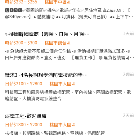
店面實習】 - ▶【智取店】：上班時間 固定早班：07:00 - 13:30、
時薪$232 ~ $255
桃園市中壢區
園龍城 - 智取店：桃園市桃園區龍城二街56號1樓 桃園寶慶 - 智取
00:30~09:00 ➠時薪【300/H】含津貼 ⭐️薪資：$52,800起
08:30 - 13:30 固定晚班：17:30 - 23:30、18:30 - 24:00 固定夜班：
🅻🅸🅽🅴✅截圖詢問✅姓名✅電話✅年次✅居住地區 🔺𝑳𝒊𝒏𝒆 𝑰𝑫：【
店：桃園市桃園區寶慶路296號1樓 桃園龍鳳 - 智取店：桃園市桃園
➢$65,000(配合加班) ◍每月15號發薪、可日周領薪 ◍就職即享勞健
23:30 - 03:30 (每周至少配合4天，包含假日需排班) - ▶【一般門市
@840yevne】 ▸ 體檢補助 ◂ ▸ 月排休（幾天可自己排）◂ ▸ 上下午各
區國強七街66號1樓 桃園大興 - 智取店：桃園市桃園區大興路282號
保、勞退、三節禮品金 ▬▬✨心動不如薪動、薪動不如行動❤️▬▬
／有人店】： 上班時間 固定早班： 10:30-17:30 固定晚班： 16:15-
１０分休息◂ ▸ 工作環境空調廠房 / 廠區乾淨明亮◂ ▸免經驗固定班 /
1樓 桃園同安 - 智取店：桃園市桃園區同安街336巷77號1樓 桃園建
✚ ʟɪɴᴇ ID:【@484taxjq 】截圖詢問黃小姐 專人服務最快速☛
22:45、18:45-22:45（一週至少2天16:15起班） (每周至少配合4
提供美食團膳◂ ▸機車停車場 / 享有勞、健保、勞退6％◂ ▸三節禮金
國 - 智取店：桃園市桃園區建國路109號、109-1號1樓 桃園桃鶯 -
https://lin.ee/XDcXDiA ▶️新北、桃竹苗、台中地區高薪工作歡迎洽
✨桃園韓國電商【週領、日領、月'領、現金、匯款】【假日班皆有】交通車🩷
1天前
天，包含假日需排班) - ▶【智取門市】：地點自選 🔹【新屋區】 新
或禮品(到職滿三個月享有)◂ 【 職缺介紹 】 ✅ 工作產品 : 知名超商
智取店： 桃園市桃園區桃鶯路125號1樓 桃園國際 - 智取店：桃園市
詢
屋中華 - 智取店：桃園市新屋區中華路225號1樓 新屋永安 - 智取
的食品加工/便當/御飯糰/涼麵/沙拉/三明治 ✅ 工作內容 : 食品製作烹
時薪$200 ~ $300
桃園市觀音區
桃園區國際路一段1023號 桃園廈門 - 智取店：桃園市桃園區廈門街
店：桃園市新屋區中山西路三段65號1樓 🔹【楊梅區】 楊梅中山 -
調、料理、配料加工、包裝、前置(洗食材)、調理(料理食材) ✅ 廠區
132號 桃園慈文 - 智取店：桃園市桃園區慈文路123號1樓 桃園蓮埔
📣 急缺超大量不限額三個倉任你挑 📣 活動檔期訂單滿滿加班多 📣
智取店：桃園市楊梅區中山路152號1樓 楊梅中興 - 智取店：桃園市
地址 : 中壢區自強一路(中壢工業區) ✅ 薪資說明 : ⭕日班 220~232/H
- 智取店：桃園蓮埔店 - 桃園市桃園區蓮埔街195號1樓 - ▶【一般門
回訊告知應徵酷澎 + 倉別 + 班別 - 【 理貨工作 】 🟢 理貨包裝需可接
楊梅區中興路80巷22號1樓 楊梅成功 - 智取店：桃園市楊梅區成功
$40,832(含津貼)-$82,697(含加班) ⭕中班 232/H$40,832(含津
市有人店】：地點自選 🔹【桃園區】 桃園大有店 - 桃園市桃園區大
受久站 / 久走 / 搬重 🟢 以下薪資須另扣保險 / 手續費 🟢 pda撿貨、
路19號1樓 楊梅楊新 - 智取店：桃園市楊梅區楊新北路269-5號 楊梅
貼)-$82,697(含加班) ⭕夜班 255/H$44,880(含津貼)-$88,669(含加
有路157號1、2樓 桃園中埔店 - 桃園市桃園區中埔一街105號 桃園
理貨、包裝 🟢早/晚班提供交通車接駁 交通車路線 (
新成 - 智取店：桃園市楊梅區新成路15號1樓 🔹【觀音區】 觀音新
徵求3~4名長期想學消防電技能的學徒或半技工。
2週前
班) ✅ 日班時段 : ★06:00～14:45★06:30～15:15★07:00～
民有店 - 桃園市桃園區民有三街425號1樓 桃園永安店 - 桃園市桃園
https://reurl.cc/rErN4Z ) 🟢【 臨時工 】任何倉都沒有提供交通車
生 - 智取店：桃園市觀音區新生路1545號1樓 觀音文中 - 智取店：
15:45★07:30～16:15★08:00～16:45★08:30～17:15 ✅ 中班時段 :
區永安路290號1樓 桃園宏昌店 - 桃園市桃園區宏昌五街26號1樓 桃
服務 - 【 上班地點 】 🔔 桃園 1 倉 : 大園建國路 (5F) ( 周休、假日早
日薪$2100 ~ $2800
桃園市大園區
桃園市觀音區文中路2號1樓 觀音建國 - 智取店：桃園市觀音區建國
★12:00-20:45★12:30-21:15★13:00-21:45★13:30-22:15★14:00-
園桃鶯二店 - 桃園市桃園區桃鶯路230-1號1樓 桃園國強店 - 桃園市
班 ) 🔔 桃園 3 倉 : 大園中山南路 ( 假日班 ) 🔔 桃園 4 倉 : 觀音區玉林
科技廠工程和廠房結構體放樣配管、室內拉線、隔間放樣配管、電
路70號1樓 - ▶【一般門市／有人店】：地點自選 🔹【新屋區】 新
22:45★14:30-23:15★15:00-23:45★15:30-00:15★16:00-00:45 ✅
桃園區國強一街420號 桃園莊敬店 - 桃園市桃園區莊敬路一段320號
路 🔔 桃園 5 倉：觀音寶倉街 ( 可周休、假日班 ) 🔔 桃園 6 倉：大園
箱結盤、大樓消防電系統整合。
屋中山店 - 桃園市新屋區中山路339號1樓 🔹【楊梅區】 楊梅三民店
夜班時段 :
- ⭐⭐排休制⭐⭐ ▸加入快速回覆📞：https://lin.ee/bWWeLDF ▸ 朱專
航翔路 🔔 桃園 7 倉：楊梅環東路 🔔 桃園 9 倉：大園區建國路 (3'F)
- 桃園市楊梅區三民路47號1樓 楊梅四維店 - 桃園市楊梅區四維路48
★21:00~05:45★21:30~06:15★22:00~06:45★22:30~07:15★23:00~0
員：@edb4445b ▸ 留言姓名✚電話✚職缺截圖，應徵蝦皮門市💗 ✨
🔔 桃園 10 倉：觀音區玉林路一段 🔔 桃園 12 倉：楊梅區環東路 (7
號1樓 楊梅青山店 - 桃園市楊梅區青山一街213號1樓 楊梅瑞梅店 -
(每半小時為一個班別)
無須任何費用♡歡迎詢問✨ ❌一律視訊面試﹐勿直接到現場應徵❌
弱電工程-歡迎體驗
2天前
倉樓下) 🔔 桃園 17 倉：大園區開和路 ( 限排休 ) 🔔 桃園 RC8：楊梅
桃園市楊梅區瑞梅街188號1樓 楊梅萬大店 - 桃園市楊梅區萬大路75
區環東路 (4'F) ( 後面有寫缺長派才有缺，沒標註的都是無缺額 ) - ((
日薪$1800 ~ $2000
桃園市大園區
號 🔹【觀音區】 觀音大觀店 - 桃園市觀音區大觀路二段257之1號1
堆高機需有證照及回訓證明 )) - 【 休假方式 】 周一至周日排休，一
樓 - ▸加入快速回覆📞：https://lin.ee/bWWeLDF ▸ 朱專員：
扶樓梯，拉網路線、監視器線路、電話線、偶爾配管
個月排休 8 ~ 10 天，單位報到當天由主管分配 - 【 工作時間 】 早班
@edb4445b ▸ 留言姓名✚電話✚職缺截圖，應徵蝦皮門市💗 ✨無須