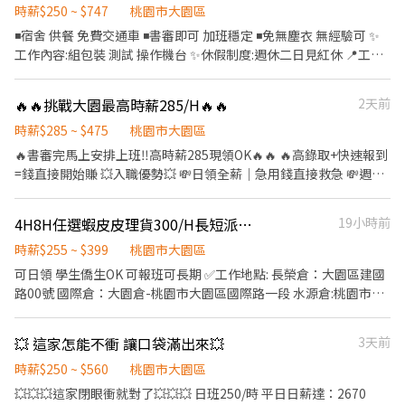
20:00-24:00 220~225/H 長榮倉：大園區建國路00號 國際倉：大園
時薪$250 ~ $747
桃園市大園區
倉-桃園市大園區國際路一段 觀音倉:桃園市觀音區寶倉街 楊梅倉:桃
◾宿舍 供餐 免費交通車 ◾書審即可 加班穩定 ◾免無塵衣 無經驗可 ✨
園市楊梅區和平路 高鐵南倉:桃園市中壢區高鐵南路四段 威狮倉:桃
工作內容:組包裝 測試 操作機台 ✨休假制度:週休二日見紅休 📍工作
園市楊梅區梅狮路二段
地點:大園航翔路 ❤上班時間❤ 日班08:00~17:30(依現場狀況加班)
日班時薪250 平日全薪2670 週六4510 週日5000 月平
🔥🔥挑戰大園最高時薪285/H🔥🔥
2天前
均:58740~96780 夜班20:00~05:30(依現場狀況加班) 夜班時薪280
平日全薪2990週六5050週日5600 月平均:65780-10838 ➖高薪底下
時薪$285 ~ $475
桃園市大園區
詢問➖ 倪小姐:0968597856【賴ID同電話號碼】 點擊看更多職缺
🔥書審完馬上安排上班‼️高時薪285現領OK🔥🔥 🔥高錄取+快速報到
>>>>>>https://lin.ee/6sh3JQa (若電話沒接到幫我在賴上留言唷)
=錢直接開始賺 💥入職優勢💥 💸日領全薪｜急用錢直接救急 💸週領
最高10000｜彈性超高 💸不定期加碼津貼300~1000元 📅週休六日
or 排休8-10天 自己選 🔥工作簡單： ✔️貨品分類 ✔️ 整理 ✔️ 進出貨處
4H8H任選蝦皮皮理貨300/H長短派皆可#可日領#無經驗#可日領#僑學生OK
19小時前
理 🔥無經驗也OK不用怕做不來👌 🔥工作時間： 🔥早班09:00-
18:00 💰$245 /H 🔥晚班15:00-24:00 💰 $275 /H 🔥晚八20:00-00:00
時薪$255 ~ $399
桃園市大園區
💰 $265 /H 🔥大夜班00:00-09:00 💰 $285 /H 🔥熱門 領薪方式：✔️ 匯
可日領 學生僑生OK 可報班可長期 ✅工作地點: 長榮倉：大園區建國
款 ✔️ 領現 ✔️ 轉他人帳戶 都OK✌🏻 上班地點：大園區建國路 📲應徵
路00號 國際倉：大園倉-桃園市大園區國際路一段 水源倉:桃園市大
方式： 加上我的官方：@309iwxhh 電話：0906855976 專員：紀
園區水源路 觀音倉:桃園市觀音區寶倉街 楊梅倉:桃園市楊梅區和平
先生 🔥https://lin.ee/r2EHPZ7🔥
路 高鐵南倉:桃園市中壢區高鐵南路四段 威狮倉:桃園市楊梅區梅狮
💥 這家怎能不衝 讓口袋滿出來💥
3天前
路二段 ✅上班時間及薪資: ✅大園倉&國際倉(周休、日一、排休) 早
班:09:00-18:00 $240/H~$255H 晚班:15:00-00:00 $265/H~$280H 大
時薪$250 ~ $560
桃園市大園區
夜班:00:00-09:00 $285/H~$295H 4H晚8班:20:00-
💥💥💥這家閉眼衝就對了💥💥💥 日班250/時 平日日薪達：2670