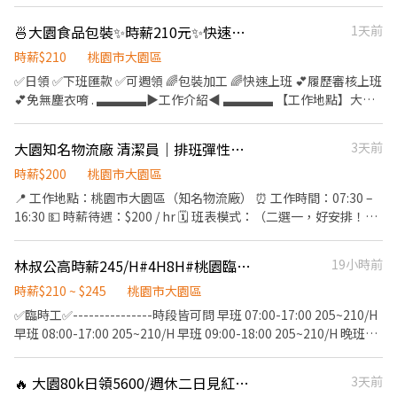
08 : 00 - 17 : 00 排休 $ 210 周休 $ 200 晚班 18 : 00 - 03 : 00 排休 $
任何費用♡歡迎詢問✨ ❌一律視訊面試﹐勿直接到現場應徵❌
240 周休 $ 230 ( 假日班固定上六日 ) - ♦️ 用餐：免費供餐 ♦️ 冰箱、
🍜大園食品包裝✨時薪210元✨快速安排上班
1天前
微波爐、外出用餐、有上鎖置物櫃 - ▶ —————【應徵方式】
時薪$210
桃園市大園區
————— ◀ ⭐ 點選立即應徵或線上詢問此職缺 ⭐ 也可以加賴官方詢
✅日領 ✅下班匯款 ✅可週領 🌈包裝加工 🌈快速上班 💕履歷審核上班
問 ⭐ 官方帳號 : https://lin.ee/jVYoe5J ★ 加入後請幫我留姓名 / 電
💕免無塵衣唷 . ▃▃▃▃▶︎工作介紹◀︎ ▃▃▃▃ 【工作地點】大園
話 / 截圖職缺文 ★
區民生路104號(近大園工業區) 【公司產品】泡麵／餅乾／貓砂
【工作職稱】加工人員 【上班時間】⭐日班09:00~18:00⭐ 【時薪計
大園知名物流廠 清潔員｜排班彈性、薪資穩定！
3天前
算】🍎時薪210元🍎 【工作內容】 餅乾泡麵包裝、貼標、裝箱、工
作超簡單 【休假方式】週休二日 【休息時間】中午1H、下午10分
時薪$200
桃園市大園區
鐘 【中間吃飯】自理、可外出或是代訂便當 【領薪方式】 ✅發薪
📍 工作地點：桃園市大園區（知名物流廠） ⏰ 工作時間：07:30 –
日：🏧每個月10號 ✅可日領：🏧1430元，下班匯款，剩下月結 ✅可
16:30 💵 時薪待遇：$200 / hr 🗓 班表模式：（二選一，好安排！）
週領：🏧7030元，週三匯款，剩下月結 ▂▂【快速應徵】▂▂ ❤️找
固定休六日（配合一般作息） 平日排班 4 天（彈性排休） 🧹 【工作
工作找【傑報】 ❤️+好友 ID：@0800job ❤️快速找職缺
內容】 環境清潔、垃圾分類與清理、公用區域維護 👥 【徵求對象】
林叔公高時薪245/H#4H8H#桃園臨時工報班#全倉別皆可#日領#即刻上工
19小時前
https://lin.ee/j8HhyQT ❤️並留言【大名+電話+截職缺圖片】❤️
無經驗可、二度就業歡迎！ 只要你細心、有責任感，歡迎加入我
們！ 👉 好工作不等人，手刀私訊了解更多細節！
時薪$210 ~ $245
桃園市大園區
✅臨時工✅---------------時段皆可問 早班 07:00-17:00 205~210/H
早班 08:00-17:00 205~210/H 早班 09:00-18:00 205~210/H 晚班
15:00-12:00 225~230/H 晚4班 16:00-01:00 225~230/H 晚5班
17:00-02:00 225~230/H 夜10班 22:00-09:00 240~245/H 夜11班
🔥 大園80k日領5600/週休二日見紅休/供餐/供宿/交通車
3天前
22:00-09:00 240~245/H 大夜班 24:00-09:00 240~245/H 晚八班