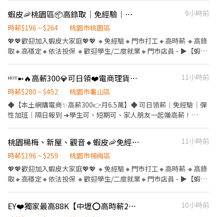
📲：@174fxrus (要加@) DAISY 電話📞：0912126817 張小姐 加入
------ 龜山 🕒 上班時段 (休息時間不記薪) 💸時薪260💸專區 晚短班:
蝦皮🦐桃園區📦高錄取｜免經驗｜高時薪｜高錄取｜自選門市｜包裹理貨員🔸立即上工
9小時前
後請截圖職缺文➡️私訊留下 ⌜姓名✚電話⌟ 謝謝❤️ #搞笑專員陪你抬
17:30－22:30 夜班: 00:00－08:00 夜11班:23:00－08:00 晚9班：
槓 #免諮詢費
21:00－06:00 ~~~~~~~~~~~~~~~~~~~~~~~~~~~~~~ 💸時薪230💸
時薪$196 ~ $264
桃園市桃園區
專區 早9班：09:00 － 18:00 早8班：08:00 －17:00 午13班：13:00
💖💖歡迎加入蝦皮大家庭💖💖 🔸免經驗🔸門市打工🔸高時薪 🔸高錄
－20:00 午14班：14:00－23:00 工作內容: 簡單分貨＋包裹整理 工作
取🔸高穩定🔸依法投保 🔸歡迎學生/二度就業🔸門市店員 - ▶【蝦皮
地點： 📍地址: 桃園市龜山區頂湖二街
🦐工作內容】： 1. 包裹收寄、搬運、盤點、理貨、上架等 2. 維持門
━━━━━━━━━━━━━━━━━━━━━ ⚡酷財神系列⚡單日
市清潔、維護環境 3. 智取店為無人商店，有單日跑點騎車需求(跑2-
ᴴᴼᵀ➼🔥高薪300💎可日領❤️電商理貨包裝🌈8H彈性加班✨等當兵可免經驗
11小時前
津貼加碼250~600💸 🕒 上班時段 ▪ 早班：08:00 - 17:00｜時薪
5間門市) 4. 有人店無須騎車 5. 須配合調店、支援【提供完整SOP及
$210 ▪ 晚班：18:00 - 03:00｜時薪 $240 地址: 桃1📍桃園市大園區
店面實習】 - ▶【智取店】：上班時間 固定早班：07:00 - 13:30、
時薪$280 ~ $452
桃園市龜山區
建國路 桃3📍桃園市大園區中山南路 桃4📍桃園市觀音區玉林路一段
08:30 - 13:30 固定晚班：17:30 - 23:30、18:30 - 24:00 固定夜班：
◆【本土網購電商✨高薪300👉月6.5萬】◆ 可日領薪｜免經驗｜彈
桃5📍桃園市觀音區寶倉街 桃6📍桃園市大園區航翔路 RC8📍桃園市
23:30 - 03:30 (每周至少配合4天，包含假日需排班) - ▶【一般門市
性加班｜隔日報到 ➜學生可、短期可、家人朋友一起賺高薪！
楊梅區環東路 桃9📍桃園市大園區建國路 桃17📍桃園市大園區開和
／有人店】： 上班時間 固定早班： 10:30-17:30 固定晚班： 16:15-
⭕️【前景】唯一上市櫃電商➜ 熱門產業 ⭕️【優點】手機錢包可隨
路 ━━━━━━━━━━━━━━━━━━━━━ ❤️𝑳𝒊𝒏𝒆 𝑰𝑫：
22:45、18:45-22:45（一週至少2天16:15起班） (每周至少配合4
身、免安全鞋 ⭕️【餐食】代訂便當、冰箱微波爐、供販賣機 ⭕️【環
【@317tpzqd】明熙-Blue專員 加入後請留下您的姓名+電話+職缺
桃園楊梅、新屋、觀音🔸蝦皮🦐免經驗｜高時薪｜高錄取｜自選門市｜包裹理貨員
11小時前
天，包含假日需排班) - ▶【智取門市】：地點自選 🔹【桃園區】 桃
境】運動飲料免費喝、路邊好停車 ⭕️【預支】可日領、周領7000➜
截圖 以便專員快速替你登記報班🙏 1對1專人為您服務😁 真心不騙
園大業 - 智取店：桃園市桃園區大業路一段400號1樓 桃園民安 - 智
用錢不擔心 ☑️立即上班｜無經驗可｜工作好上手☑️ ☑️專人安排書審
時薪$196 ~ $259
桃園市楊梅區
⭕️免費諮詢 ❌無收取仲介費
取店：桃園市桃園區民安路124號1樓 桃園春日 - 智取店：桃園市桃
➜ https://lin.ee/XDcXDiA ▬▬▬▬▬✦班別制度✦▬▬▬▬▬
💖💖歡迎加入蝦皮大家庭💖💖 🔸免經驗🔸門市打工🔸高時薪 🔸高錄
園區春日路1171號1樓 桃園桃鶯 - 智取店：桃園市桃園區桃鶯路125
【工作地點】龜山區文信路(近體育大學) 【工作內容】包裹進出理
取🔸高穩定🔸依法投保 🔸歡迎學生/二度就業🔸門市店員 - ▶【蝦皮
號1樓 桃園忠義 - 智取店：桃園市桃園區大業路一段45號1樓 桃園安
分貨、撿貨包裝 【休假制度】月排休8~9天 【休息時間】用餐60分
🦐工作內容】： 1. 包裹收寄、搬運、盤點、理貨、上架等 2. 維持門
東 - 智取店：桃園市桃園區安東街13號1樓 桃園莊二 - 智取店：桃園
【時間薪資】 ✅日班：08:00-17:00 ➠時薪【260/H】含津貼 ⭐️薪
市清潔、維護環境 3. 智取店為無人商店，有單日跑點騎車需求(跑2-
市桃園區莊敬路二段41號1樓 桃園慈文二 - 智取店：桃園市桃園區
EY❤️獨家最高88K【中壢⭕高時薪255⭕等當兵可】班別自選.門市書審.週週領薪
10小時前
資：$45,760起➢$55,000(配合加班) ✅小夜：16:00~01:00 ➠時薪
5間門市) 4. 有人店無須騎車 5. 須配合調店、支援【提供完整SOP及
慈文路528號1樓 桃園朝陽 - 智取店：桃園市桃園區朝陽街3號1樓 桃
【280/H】含津貼 ⭐️薪資：$49,280起➢$60,000(配合加班) ✅大夜：