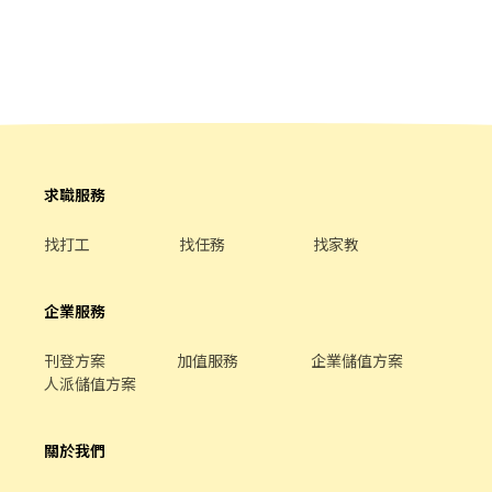
💼 工作內容 💼 ══ 📦 韓國電商網購包裹 ✔️ 撿貨 ✔️ 分貨 ✔️ 刷條碼
司產品】潮流品牌配件 【工作內容】服飾、鞋子、配件之撿理貨
📅 休假：週休二日／排休8～9天 ☕ 休息：上午15分鐘＋下午15分
【薪資計算】早班⭐08:30~17:30⭐時薪210元⭐ 【休假方式】週休二
鐘＋午休1小時 ══ 💰 薪資資訊 💰 ══ 🌞 日班｜08:00－17:00 💵
日 【工作需求】自備安全鞋 【休息時間】早班1H 【中間吃飯】自
時薪 $210 ✨ 月賺約 $41,360～$68,000 ✨ 一天約 $1,880起 🌙 晚班
理，可代訂便當 【工作地點】大園區大觀路269號 【領薪方式】每
｜17:00－02:00 💵 時薪 $240 ✨ 月賺約 $46,640～$75,000 ✨ 一天
月5日發薪水 (薪資統一用匯款，可日領(下班匯款)/可週領 領部分薪
約 $2,129起 📝 文書人員同步招募（除楊梅倉外） ✔️ 日班／晚班 ✔️
資，遇假日順延發薪，其餘月結） ✅可日領：1400元，下班當日匯
週休二日 ✔️ 時薪相同 ══ 🎁 公司福利 🎁 ══ 💖 每月10號發薪 💖
款，需扣30元，剩下月結 ✅可週領：7000元，週三匯款，需扣30
可日領／週領 💖 勞保、健保、勞退6% 💖 到職滿3個月享三節禮金
元，剩下月結
求職服務
／禮品 🔥 有面試，基本上錄取率超高！ 📲 立即報名：姓名＋電話
＋想應徵倉別＋班別 ☎️ 0933-222-507 💗 宋小姐（咪卡） 【連結】
找打工
找任務
找家教
https://lin.ee/9D925qe ❣️有任何問題都可以打給我～ Mika姊姊等
你來電：0933-222507（僅此一支） (≧ω≦)ゞ 歡迎來聊聊呦！
企業服務
刊登方案
加值服務
企業儲值方案
人派儲值方案
關於我們