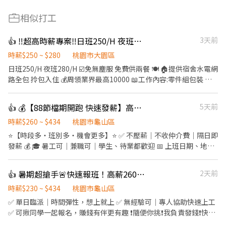
相似打工
👍 ‼️超高時薪專案‼️日班250/H 夜班280/H
3天前
時薪$250 ~ $280
桃園市大園區
日班250/H 夜班280/H ☑️️免無塵服 免費供兩餐 🍽️ 🏠提供宿舍水電網
路全包 拎包入住 💰周領業界最高10000 📖工作內容:零件組包裝 測
試 操作機台 ⚠️【立即報名】 手機號碼:0981757569 賴ID:
0981757569 點擊看更多職缺:https://lin.ee/l3OtdcS 加賴截圖職缺
👍 💰【88節檔期開跑 快速發薪】高時薪＋龜山多班別⭐日領2000~3000
5天前
內文 留下名字+電話 盧先生馬上為您服務 👉 找工作，找我比較快
👌
時薪$260 ~ $434
桃園市龜山區
⭐【時段多・班別多・機會更多】⭐ ✅ 不壓薪｜不收仲介費｜隔日即
發薪 💰 🎓 暑工可｜兼職可｜學生、待業都歡迎 📅 上班日期、地
點、時段自己選 →自由排班，想上就上、想休就休，工作更有彈
性！ ---- 🌝長時段工作： 自由報班 日期任選，穩定上班~ 🌈友善兼
👍 暑期超搶手🚨快速報班！高薪260🔥日領現賺💸多時段任選！
2天前
職時段： 彈性工時，輕鬆安排生活與工作~ 早班｜08:00-17:00、
09:00－18:00➡️ NT$230 午班｜13:00－20:00、14:00－23:00➡️
時薪$230 ~ $434
桃園市龜山區
NT$230 晚班｜17:30－22:30➡️ NT$260 夜班｜21:00－06:00、
✅ 單日臨派｜時間彈性，想上就上 ✅ 無經驗可｜專人協助快速上工
23:00－08:00、00:00－08:00➡️ NT$260 📍桃園市龜山區頂湖二街
✅ 可揪同學一起報名，賺錢有伴更有趣 ❗️隨便你挑❗️我負責發錢❗️快找
66巷 ------------------------------ 🔥快來把財神接回家🔥 𝑳𝒊𝒏𝒆 𝒊𝒅
同學一起來⚡ ❤️多時段讓你選❤️ ------------------------------------