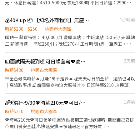
00:00$255/H~$270H ✅觀音倉(排休) 早8班08:00~17:00
元、休息日薪達：4510-5000元 夜班280/時 平日日薪達：2990
$230~240/H 早8短08:00~12:00 $230~240/H 晚4班16:00-01:00
元、休息日薪達：5050-5600元 ------------------------------------
$270/H~280/H 晚5班17:00~02:00$260~270/H 夜11班23:00~08:00
------ 工作地點:大園 上班時間 : 日班08:00-17:30 加班18:00-20:00
💰40K up 📦 【知名外商物流】無塵室技術人員
4小時前
$275~285H ✅楊梅倉(休日一) 晚班18:00~03:00$260~270/H 晚8班
夜班20:00-05:30 加班06:00-08:00 ---------------------------------
20:00~05:00 $280~285/H 大夜班00:00~09:00 $275~300/H ✅高鐵
--------- ▪️交通車: 桃園高鐵 民權西路捷運站 ▪️提供日領、週領 ▪️
時薪$230 ~ $250
桃園市大園區
南倉(排休) 午班14:00-23:00 $270~280/H 早班07:00-16:00
無經驗可，工作內容簡易好上手 ▪️免費供餐、免無塵服 ▪️書審報名
職缺一 薪資待遇： 40,000 /月 豐厚津貼： 中班津貼 150 元 / 天 職缺
$215~230/H 大夜班00:00-09:00 $275~290/H ✅威獅倉(排休) 早班
快速上工、長期穩定 ▪️提供員工宿舍免押金免水電 -----------------
二 薪資待遇： 早班250/H；晚班270/H 工作時間 (周一至周五，固
07:00-16:00 $215~230/H 早班08:00-17:00 $215~230/H 晚4班
------------------------ #桃園 #八德 #大南 #日領現金 #立即上工 📲
定早/中班，周休二日，假日會依現場人力需求輪值加班) 1 早班
16:00-01:00 $270/H~280/H 夜10班22:00-07:00 $275~290/H 排
應徵方式： 加上我的官方：tseng0411 電話：0906825976 專員：
07:00-16:00 2 中班 15:00-24:00 (若人員需要學習或增進工作技能與
休:8~10天(兩天自選，其餘廠區安排) ✅臨時工✅--------時段皆可問
💵面試隔天報到📦可日領全薪💖高錄取全台最高時薪240💖🚛物流理貨員
2天前
威先生 https://lin.ee/5eFUoLO
配合人力需求時，公司可能會有調動班別與加班安排) 工作職責與條
4H早8短08:00~12:00 $ 205~210/H 4H晚8班:20:00-
件要求 📝 核心內容： ．無塵室作業（流程清楚、環境單純） ．半
時薪$480
桃園市大園區
00:00$220~225/H 早班 07:00-17:00 205~210/H 早班 08:00-17:00
導體機台相關零組件的清潔、檢查與包裝作業 ．依標準流程進行作
🚨全台最高時薪🔥月賺7萬不是夢🔥 💰天天可日領全薪｜週領也可以
205~210/H 早班 09:00-18:00 205~210/H 晚班 15:00-12:00
業，工作內容穩定、不複雜 ．英文電腦系統操作、資料登錄 ．作業
｜高錄取率💰 🍒 韓國電商物流大廠徵才 ✨ 日班時薪$210 🌙 晚班時
225~230/H 晚4班 16:00-01:00 225~230/H 晚5班 17:00-02:00
期間須穿著全套無塵衣（工作環境乾淨整潔） 📢應徵｜加賴 ID：
薪$240 💵 月賺最高可達7萬元唷 ══ 💖 超強福利 💖 ══ ✅ 天天可
225~230/H 夜10班 22:00-09:00 240~245/H 夜11班 23:00-10:00
@983auhta 或來電預約：02-66362428(分機216)
日領全薪 ✅ 可週領$6,000 ✅ 免學經歷／無經驗可 ✅ 等當兵可／學
240~245/H
🌈短期～9/30💖時薪210元💖可日/週領
1週前
生可 ✅ 免健檢、門市書審 ✅ 最快當天安排上班 ✅ 免費交通車（日
班／晚班皆有） ✅ 免費機車位、汽車位 ══ 📍 工作地點 📍 ══ 📦
時薪$210
桃園市大園區
一倉｜大園區建國路（近竹圍） 📦 三倉｜大園區中山南路（近大園
💖時薪210元💖可日領💖可週領 🙋暑期工讀也歡迎唷~期間自己安排
國小） 📦 遠雄倉｜大園區航翔路 📦 六倉｜大園區航翔路 📦 TAO17
⚠️需自備安全鞋 ⚠️快速安排 ➠快速報名✅官方好友：
｜大園區開和路 📦 四倉｜觀音區玉林路一段（近白沙岬燈塔） 📦
https://lin.ee/j8HhyQT ❤️並留言【大名+電話+截職缺圖片】❤️
五倉｜觀音區寶倉街108號5樓 📦 楊梅倉｜楊梅區環東路200號 ══
╔════ 🌈短期～9/30 🌈 ════╗ 【工作職稱】物流員 【公