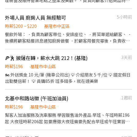
理櫥窗及維持營業地點之整潔及美觀。 ．負責向顧客介紹商品特
團隊合作及交流，採納同仁的意見，提升參與感 ▪除學習到日本商
徵、品質與價格及示範操作方法，以協助顧客選擇。 ．負責在顧客
業禮儀、衛生知識及專業的烹飪技巧，還可接觸店鋪的經營管理，
成交後之包裝、收款、交付商品、開發票或收據。 ．負責在當天結
外場人員 廚房人員 無經驗可
5小時前
例如：成本控管及數據分析等專業知識 ▪升遷快速且制度完善，依
束營業前，統計銷售情形、盤點貨品存量及撰寫當日業務報表。
努力及成果將有升遷加薪的機會 ▪享有完善的福利制度，加班費
時薪$200 ~ $220
基隆市中正區
為5分鐘為單位計算，重視員工的辛勤付出 ▪計畫拓展全台灣，
餐飲外場： ．負責為顧客帶位、安排座位、 ．將菜單遞給顧客、 ．
讓更多人有機會品嚐美味平價壽司，致力成為頂尖品牌 職務類別 餐
後續將顧客點餐訊息通知廚房做餐 ．於顧客用餐完畢後，負責收拾
飲服務生、工讀生、門市／店員／專櫃人員 工作待遇 時薪210～
碗盤與清理環境。 ．打包外帶服務。 廚房人員 廚房事務
230元 工作性質 兼職 - 長期工讀、假日工讀 上班地點 新北市汐止區
新台五路一段99號1F 上班時段 日班/晚班/假日班，08:30~24:30，
🍕🕺 披薩在轉，薪水大跳 212！(基隆)
3天前
需輪班 休假制度 依公司規定 可上班日 一個月內 需求人數 1~10人
時薪$196
基隆市中山區
🏍️ 外送獎金 10 元/筆 (機車公司出) 💡 介紹朋友 5 千/位 💡 國定假日
出勤雙倍薪！ 💡 員購85折 班多錢多，就在達美樂
北基中和路站徵 (午班加油員)
1週前
時薪$196
基隆市中山區
幫客人加油服務及洗車服務 學習販售油外產品 早班、午班時薪196
起 大夜班時薪206起 如要應徵大夜班需要先配合早班或午班實習，
無法直接上大夜。