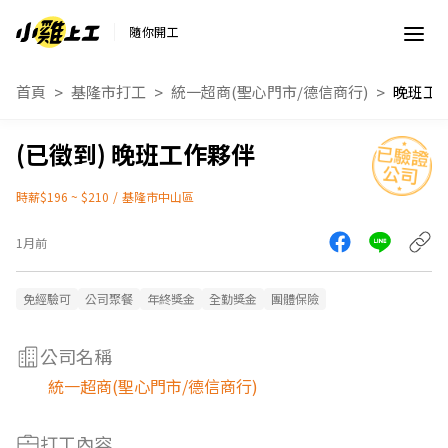
隨你開工
首頁
基隆市打工
統一超商(聖心門市/德信商行)
晚班工
晚班工作夥伴
時薪$196 ~ $210
/
基隆市中山區
1月前
免經驗可
公司聚餐
年終獎金
全勤獎金
團體保險
公司名稱
統一超商(聖心門市/德信商行)
打工內容