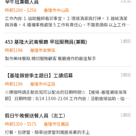
早午班兼職人員
3天前
時薪$200 ~ $250
基隆市中山區
工作內容: 1. 協助醫師看診事宜。 2. 環境清潔與打掃。 3. 器械清潔
與消毒。 4. 櫃檯事務處理 5 工作有責任心，不隨意請假 以上工作內
容都會進行教學與指導，無經驗可有經驗佳..我們誠摯的歡迎你
453 基隆大武崙餐廳 早班服務員(兼職)
1週前
時薪$196
基隆市安樂區
製作美味餐點 親切服務顧客 餐廳運作的最佳幫手
【基隆鎖管季主題日】工讀招募
3週前
時薪$196
基隆市中正區
☆應徵時請主動告知可以配合的日期時間☆ 【進場-基隆潮境海灣
節】 日期時間：8/14 13:00-21:00 工作內容：活動進場協助、協助
市集攤位掛設攤招、其他主管交辦事項 需求人數：8人 【活動-基隆
鎖管季主題日】 日期時間： 8/15(六) 12:00-22:00 工作內容：市集
假日午晚餐送餐人員（志工）
1週前
攤位協助、服務台接待與諮詢、活動進、撤場協助、機動、其他主
管交辦事項 需求人數：23人 【交通維護-基隆鎖管季主題日】 日期
時薪$350 ~ $575
基隆市信義區
時間： 8/15(六) 14:00-21:00 工作內容：(交維)引導行人安全通行，
打餐、包便當、騎車送便當到獨居長輩的手上