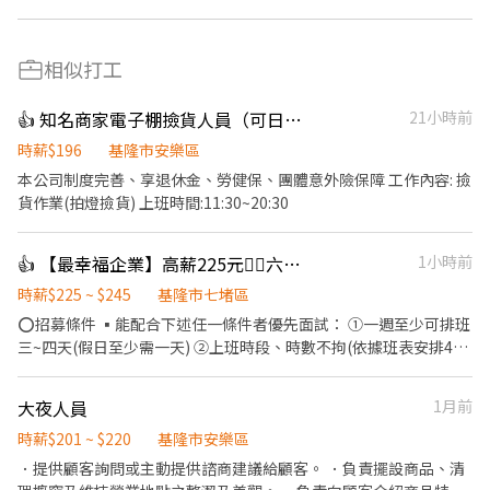
相似打工
👍 知名商家電子棚撿貨人員（可日領 週領）
21小時前
時薪$196
基隆市安樂區
本公司制度完善、享退休金、勞健保、團體意外險保障 工作內容: 撿
貨作業(拍燈撿貨) 上班時間:11:30~20:30
👍 【最幸福企業】高薪225元👍🏻六日時薪+20元，壽司郎汐止遠雄店
1小時前
時薪$225 ~ $245
基隆市七堵區
⭕招募條件 ▪能配合下述任一條件者優先面試： ①一週至少可排班
三~四天(假日至少需一天) ②上班時段、時數不拘(依據班表安排4～
8小時) ③能夠配合閉店到22:30 ④有餐飲工作經驗者佳 ⭕工作內容
▪外場 帶客入座→介紹、服務→商品提供→食材補充→確認結帳金
大夜人員
1月前
額→收銀結帳 等 ▪內場 商品進貨、準備、整理→料理製作→提供餐
點→餐具清洗→庫存盤點、出貨 等 ⭕獎金福利 ▪不定期活動競賽
時薪$201 ~ $220
基隆市安樂區
獎金 ▪整體業績達成率之績效獎金 ▪一年2次考核，調薪漲幅3~10
．提供顧客詢問或主動提供諮商建議給顧客。 ．負責擺設商品、清
元不等 ▪加班費5分鐘為單位計算 ⭕企業魅力 ▪「以人為本」注重