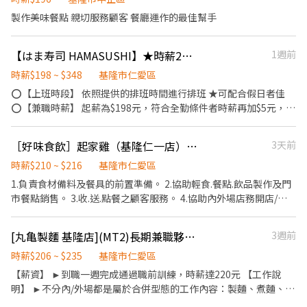
材，當場現點現作提供美味可口的日本國民美食-牛丼/咖哩，並以
製作美味餐點 親切服務顧客 餐廳運作的最佳幫手
舒適衛生的用餐環境、熱情用心的服務態度、平實親民的誠懇價
格，強調食品安全，顧客安心。不論是單獨一人、與家人一起、朋
友一起，皆可享受用餐的樂趣。
【はま寿司 HAMASUSHI】★時薪203元起(含全勤)★基隆店
1週前
時薪$198 ~ $348
基隆市仁愛區
⭕【上班時段】 依照提供的排班時間進行排班 ★可配合假日者佳
⭕【兼職時薪】 起薪為$198元，符合全勤條件者時薪再加$5元，考
核調薪最高可加 95元 深夜出勤津貼每小時加$50元 ⭕【福利制度】
★每季一次考核調薪機會 ★享有特休累積 ★免費員工餐 ★三節禮
［好味食飲］起家雞（基隆仁一店）兼職內外早晚班pt 時薪210$-218$
3天前
券、生日禮金、夜班出勤津貼、免費電影票 ★提供員工制服及工作
鞋 ★年度健檢 ★勞保、健保，6％勞退提撥 ⭕【工作說明】 《內
時薪$210 ~ $216
基隆市仁愛區
場》:餐點製作、食材備料、進貨盤點 《外場》:接待服務顧客、收銀
1.負責食材備料及餐具的前置準備。 2.協助輕食.餐點.飲品製作及門
結帳、環境整潔 ★開朗活潑有笑容 ★ＳＯＰ專業流程 ★無經驗可
市餐點銷售。 3.收.送.點餐之顧客服務。 4.協助內外場店務開店/打
★提供完善職前教育訓練 ⭕【經營理念】 我們是日本第一的速食連
烊清潔。 5.排班彈性4～8小時 6.兼職人員另計獎金與工時加給獎
鎖ZENSHO集團，我們的理念是"消滅世界的飢餓和貧困"，目標是
金。 7.需輪班、需外送，享有外送津貼（有駕照佳） 8.每月免費炸
[丸亀製麵 基隆店](MT2)長期兼職夥伴/廚助/工讀生/彈性排班
3週前
成為全球第一的連鎖餐飲集團。 我們堅持使用安全及高品質的食
雞卷
材，當場現點現作提供美味可口的日本國民美食-牛丼/咖哩，並以
時薪$206 ~ $235
基隆市仁愛區
舒適衛生的用餐環境、熱情用心的服務態度、平實親民的誠懇價
【薪資】 ►到職一週完成通過職前訓練，時薪達220元 【工作說
格，強調食品安全，顧客安心。不論是單獨一人、與家人一起、朋
明】 ►不分內/外場都是屬於合併型態的工作內容：製麵、煮麵、製
友一起，皆可享受用餐的樂趣。
作高湯、洗切食材備料、炸天婦羅、包飯糰、收銀結帳、洗碗、收