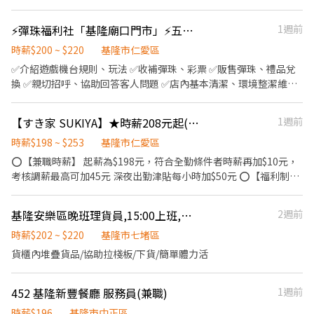
避免誤闖管制區、其他主管交辦事項 需求人數：6人 【撤場-基隆鎖
管季主題日】 日期時間： 8/16(日) 10:00-12:00 工作內容：活動撤
⚡️彈珠福利社「基隆廟口門市」⚡️五、六、日兼職夥伴
1週前
場場協助、協助市集攤招拆除、環境清潔、其他主管交辦事項 需求
人數：6人 地點：基隆碧砂漁港 服裝要求：深色上衣+深色褲子（以
時薪$200 ~ $220
基隆市仁愛區
方便活動為主，嚴禁破洞褲）、好走的鞋子（包腳鞋、球鞋） 時
✅介紹遊戲機台規則、玩法 ✅收補彈珠、彩票 ✅販售彈珠、禮品兌
薪：$196(當日現領)
換 ✅親切招呼、協助回答客人問題 ✅店內基本清潔、環境整潔維持
✅飾品櫃裡品上架、貨價整理 ✅櫃檯收銀 ✅開店、收店 😝活潑外
向、不怕生、熱情招呼客人 ⭕️ 工作地點：基隆市仁愛區愛四路51號
【すき家 SUKIYA】★時薪208元起(含全勤)★基隆港前店
1週前
（愛四路夜市內） #長期工讀 #彈性排班 ⚠️平日、假日彈性排班者
優先入取⚠️ 🔔面試請記得攜帶履歷
時薪$198 ~ $253
基隆市仁愛區
⭕【兼職時薪】 起薪為$198元，符合全勤條件者時薪再加$10元，
考核調薪最高可加45元 深夜出勤津貼每小時加$50元 ⭕【福利制
度】 ★每季一次考核調薪機會 ★享有特休累積 ★免費員工餐 ★三
節福利、生日禮金、夜班出勤津貼 ★提供員工制服及工作鞋 ★年度
基隆安樂區晚班理貨員,15:00上班,免經驗,適合兼職,歡迎加入
2週前
健檢 ★勞保、健保，6％勞退提撥 ⭕【工作說明】 《內場》:餐點製
作、食材備料、進貨盤點 《外場》:接待服務顧客、收銀結帳、環境
時薪$202 ~ $220
基隆市七堵區
整潔 用最快速的速度提供美味的牛丼！ 用最有元氣的服務使顧客露
貨櫃內堆疊貨品/協助拉棧板/下貨/簡單體力活
出滿意的笑容！ ★開朗活潑有笑容 ★ＳＯＰ專業流程 ★無經驗可
★提供完善職前教育訓練 ⭕【經營理念】 我們是日本第一的速食連
452 基隆新豐餐廳 服務員(兼職)
1週前
鎖ZENSHO集團，我們的理念是"消滅世界的飢餓和貧困"，目標是
成為全球第一的連鎖餐飲集團。 我們堅持使用安全及高品質的食
時薪$196
基隆市中正區