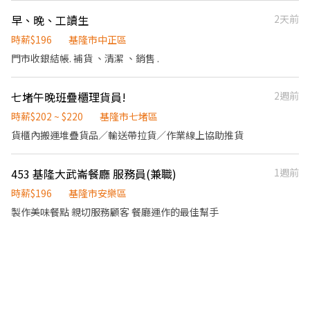
拾餐具、環境清潔..等 【薪資福利】 1. 提供員工餐 2. 國定假日雙倍
早、晚、工讀生
2天前
薪 3. 提供優秀同仁績效獎金 4. 久任獎金 5. 生日禮卷 6. 滿年資享特
休假 7.福委會福利補助 ★★多項福利歡迎您加入我們★★
時薪$196
基隆市中正區
門市收銀結帳. 補貨 、清潔 、銷售 .
七堵午晚班疊櫃理貨員!
2週前
時薪$202 ~ $220
基隆市七堵區
貨櫃內搬運堆疊貨品／輸送帶拉貨／作業線上協助推貨
453 基隆大武崙餐廳 服務員(兼職)
1週前
時薪$196
基隆市安樂區
製作美味餐點 親切服務顧客 餐廳運作的最佳幫手