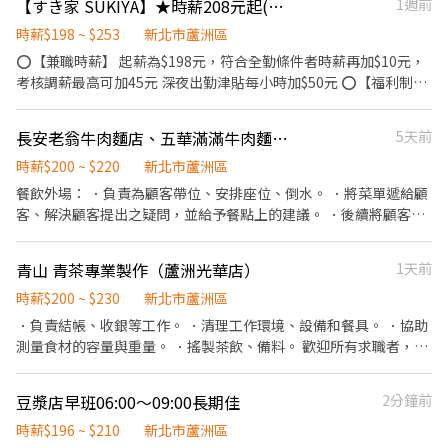
【すき家 SUKIYA】★時薪208元起(含全勤)★蘆洲長榮店
1週前
時薪$198 ~ $253
新北市蘆洲區
⭕【兼職時薪】 起薪為$198元，符合全勤條件者時薪再加$10元，
考核調薪最高可加45元 深夜出勤津貼每小時加$50元 ⭕【福利制
度】 ★每季一次考核調薪機會 ★享有特休累積 ★免費員工餐 ★三
節福利、生日禮金、夜班出勤津貼 ★提供員工制服及工作鞋 ★年度
長安老翁牛肉麵店、五華滿滿牛肉麵店徵二度就業、兼職及學生打工
5天前
健檢 ★勞保、健保，6％勞退提撥 ⭕【工作說明】 《內場》:餐點製
作、食材備料、進貨盤點 《外場》:接待服務顧客、收銀結帳、環境
時薪$200 ~ $220
新北市蘆洲區
整潔 ★開朗活潑有笑容 ★ＳＯＰ專業流程 ★無經驗可 ★提供完善
餐飲外場： ．負責為顧客帶位、安排座位、倒水。 ．將菜單遞給顧
職前教育訓練 ⭕【經營理念】 我們是日本第一的速食連鎖ZENSHO
客、解決顧客提出之疑問，並給予餐點上的建議。 ．後續將顧客點
集團，我們的理念是"消滅世界的飢餓和貧困"，目標是成為全球第
餐訊息通知廚房做餐，或可進行簡易餐飲之料理，如：煮麵或切小
一的連鎖餐飲集團。 我們堅持使用安全及高品質的食材，當場現點
菜等。 ．於顧客用餐完畢後，負責收拾碗盤與清理環境。 ．並負責
青山 青茶專業製作（蘆洲光華店）
1天前
現作提供美味可口的日本國民美食-牛丼/咖哩，並以舒適衛生的用
結帳、收銀等工作。 餐飲內場： ．擔任廚師的助手，處理烹飪中之
餐環境、熱情用心的服務態度、平實親民的誠懇價格，強調食品安
工作與其他餐廳相關事務。 ．負責洗、剝、削、切各種食材。 ．負
時薪$200 ~ $230
新北市蘆洲區
全，顧客安心。不論是單獨一人、與家人一起、朋友一起，皆可享
責清理工作環境、設備和餐具。 ．準備不同餐點所需要的食材。 ．
．負責結帳、收銀等工作。 ．清理工作環境、設備和餐具。 ．協助
受用餐的樂趣。
協助測量食材的容量與重量。 ．負責擺盤、打包外帶服務。 .負責煮
測量食材的容量與重量。 ．搖製茶飲、備料。 歡迎所有求職者，應
麵或是切小菜。
屆畢業、夜間就讀中、日間就讀中
豆漿店早班06:00～09:00長期佳
2分鐘前
時薪$196 ~ $210
新北市蘆洲區