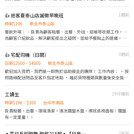
站1分鐘抵達店鋪🚶‍♂️ 👨‍🎓學生打工👩‍🎓二度就業🎈假日兼職⭐️ ⭕招
募條件 ✅️良好職前教育訓練，無經驗者也可以加入！！！ ✅️歡迎開
👍 迷客夏泰山店誠徵早晚班
1週前
學打工、假日兼職、二度就業、外籍學生、實習簽約。 ✅️彈性排
班：08:30~23:00(請於面試時與店長確認班表) ✅️不管是平日早班、
時薪$196
新北市泰山區
週末假日班、放學後打烊班皆有職缺，歡迎直接投遞履歷！ ⭕工作
餐飲外場： ．負責為顧客點餐、出餐、外送、結帳等收銀工作。 ．
內容 ▪外場🎈 帶客入座→介紹、服務→飲料提供→餐具清洗→桌邊
為顧客介紹飲品、解決顧客提出之疑問，並給予餐點上的建議。 ．
結帳→收銀結帳......等。 ▪內場🍣 商品進貨、準備、整理→餐點製作
飲品製作及備料。 ．負責店內用具及環境清潔。 餐飲內場： ．學習
→提供餐點→餐具清洗→環境整理維護......等。 ▪洗碗區🫧 餐具清
每一種茶及各配料煮法
👍 宅配司機（日間）
3週前
洗、環境整理整頓、環境清洗......等。 ✨在職教育訓練完善，無經驗
者也OK✨️ ⭕獎金福利 ▪生日禮券！ ▪員工用餐優惠！ ▪不定期活
日薪$2500 ~ $4000
新北市泰山區
動競賽獎金！ ▪一年4次考核及調薪！ ▪加班費5分鐘為單位計算！
歡迎加入我們，我們是一群熱於協助彼此的團隊！ 工作內容： • 按
▪介紹親朋好友入職，期滿可獲得3,000～5,000元獎金！ ⭕基本保
照路線配送物品至客戶指定地點 • 確認貨物種類與數量後安全裝載
障 ①加班費(以5分鐘為單位計算) ②勞保、健保、意外險 ③每月提
• 簡單回報每日配送進度 • 配送途中保持禮貌與顧客良好互動 我
撥勞工退休新制6% ④特休按照勞基法規定 ⑤颱風天出勤津貼 ⑥員
們給你的： • 彈性排班，時間好安排 • 友善團隊氣氛，大家好相
工用餐折扣 ⑦提供員工制服 ⑧任職一年後提供免費健檢
工讀生
19分鐘前
處 • 提供在職訓練，陪你慢慢學會工作 沒經驗沒關係，帶著笑容就
能安心開始！
時薪$196 ~ $200
台中市南區
負責點餐。出餐。環境清潔。清洗鐵盤木盤。擦拭桌椅面板！鐵盤
有一定重量！！
🔥平日長短時數 時薪215起🔥【日商 壽司郎 蘆洲徐匯廣場店 兼職人員】
2天前