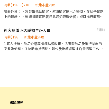
時薪$196 ~ $210
新北市蘆洲區
餐飲外場： ．將菜單遞給顧客、解決顧客提出之疑問，並給予餐點
上的建議。 ．後續將顧客點餐訊息通知廚房做餐，或可進行簡易餐
飲之料理，如：烤土司或調配飲料等。 ．於顧客用餐完畢後，負責
收拾碗盤與清理環境。 ．並負責結帳、收銀等工作。 餐飲內場： ．
迷客夏蘆洲店誠徵早班人員
3週前
擔任廚師的助手，處理烹飪前與烹飪中之準備工作與其他餐廳相關
事務。 ．負責洗、剝、削、切各種食材。 ．負責清理工作環境、設
時薪$196
新北市蘆洲區
備和餐具。 ．準備不同餐點所需要的食材。 ．協助測量食材的容量
1.客人接待、飲品介紹等櫃檯點餐收銀。 2.調製飲品及進行茶飲的
與重量。 ．負責擺盤、打包外帶服務。
烹煮及備料。 3.協助進貨清點、歸位及後續處理 4.負責清理工作環
境、設備。 5.外送飲品至顧客公司或指定的地點（機車駕照優先）
6.傳單派送 7.可配合排班者，並完成店長交付工作 8.對餐飲服務工
作有熱忱，個性積極主動、有責任感、適應力強、抗壓性佳。
求職服務