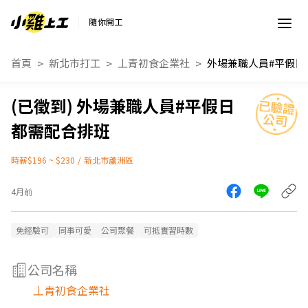
隨你開工
首頁
新北市打工
丄青初食企業社
外場兼職人員#平假日
都需配合排班
時薪$196 ~ $230
/
新北市蘆洲區
4月前
免經驗可
同事可愛
公司聚餐
可抵實習時數
公司名稱
丄青初食企業社