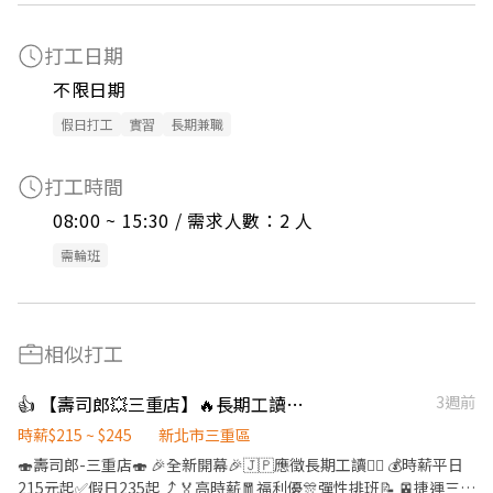
打工日期
不限日期
假日打工
實習
長期兼職
打工時間
08:00 ~ 15:30 / 需求人數：2 人
需輪班
相似打工
👍 【壽司郎💥三重店】🔥長期工讀💰時薪 平日215元 假日235元 🎉學生打工
3週前
時薪$215 ~ $245
新北市三重區
🍣壽司郎-三重店🍣 🎉全新開幕🎉🇯🇵應徵長期工讀🙆‍♀️ 💰時薪平日
215元起✅️假日235起⤴️ 🏅高時薪🧧福利優🎊彈性排班📝 🚈捷運三重