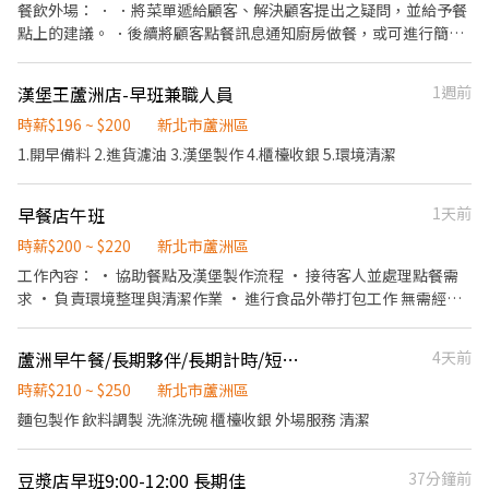
餐飲外場： ． ．將菜單遞給顧客、解決顧客提出之疑問，並給予餐
點上的建議。 ．後續將顧客點餐訊息通知廚房做餐，或可進行簡易
餐飲之料理，如：烤土司或調配飲料等。 ．於顧客用餐完畢後，負
責收拾碗盤與清理環境。 ．並負責結帳、收銀等工作。 餐飲內場：
漢堡王蘆洲店-早班兼職人員
1週前
．擔任廚師的助手，處理烹飪前與烹飪中之準備工作與其他餐廳相
關事務。 ．負責洗、剝、削、切各種食材。 ．負責清理工作環境、
時薪$196 ~ $200
新北市蘆洲區
設備和餐具。 ．準備不同餐點所需要的食材。 ．協助測量食材的容
1.開早備料 2.進貨濾油 3.漢堡製作 4.櫃檯收銀 5.環境清潔
量與重量。 ．負責擺盤、打包外帶服務。
早餐店午班
1天前
時薪$200 ~ $220
新北市蘆洲區
工作內容： • 協助餐點及漢堡製作流程 • 接待客人並處理點餐需
求 • 負責環境整理與清潔作業 • 進行食品外帶打包工作 無需經
驗，歡迎有興趣者投入 歡迎來電詢問約時間面試 0916777631（張
老闆）
蘆洲早午餐/長期夥伴/長期計時/短期勿試/有經驗佳210起
4天前
時薪$210 ~ $250
新北市蘆洲區
麵包製作 飲料調製 洗滌洗碗 櫃檯收銀 外場服務 清潔
豆漿店早班9:00-12:00 長期佳
37分鐘前