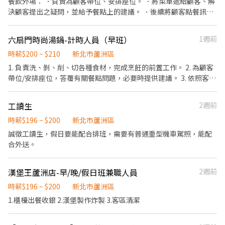
餐飲外場： ．負責為顧客帶位、安排座位。 ．將菜單遞給顧客、解
②勞保、健保、意外險 ③每月提撥勞工退休新制6% ④特休／年假
3,000~10,000元獎金 ⭕企業魅力 ▪加班費為5分鐘為單位計算，重
決顧客提出之疑問，並給予餐點上的建議。 ．後續將顧客點餐訊息
按照勞基法規定 ⑤颱風天出勤津貼補助 ⑥員工店內用餐折扣 ⑦提供
視員工的辛勤付出。 ▪實力主義不論年資，且制度完善、升遷調薪
通知廚房做餐，或可進行簡易餐飲之料理，如：煮火鍋或調配飲料
員工制服 ⑧任職一年後提供免費健檢
快速，適合具有企圖心的您。 ▪學習日系企業商業禮儀、餐飲相關
等。 ．於顧客用餐完畢後，負責收拾碗盤與清理環境。 ．並負責結
專業技能，並能接觸店舖經營管理。 ▪展店計畫涵蓋全台灣，目標
六扇門時尚湯鍋-計時人員（早班）
1週前
帳、收銀等工作。 ．處理烹飪前與烹飪中之準備工作與其他餐廳相
成為台灣第一迴轉壽司品牌。 ▪傾聽員工訴求，共同打造「以人為
關事務。 ．負責洗、剝、削、切各種食材。 ．負責清理工作環境、
時薪$200 ~ $210
新北市蘆洲區
本」的舒適工作環境。 ⭕基本保障 ①加班費(以5分鐘為單位計算)
設備和餐具。 ．準備不同餐點所需要的食材。 ．協助測量食材的容
1. 負責洗、剝、削、切各種食材，完成烹飪的前置工作。 2. 為顧客
②勞保、健保、意外險 ③每月提撥勞工退休新制6% ④特休／年假
量與重量。 ．負責擺盤、打包外帶服務。
帶位/安排座位，答覆有關餐點問題，必要時提供建議。 3. 依照客人
按照勞基法規定 ⑤颱風天出勤津貼補助 ⑥員工店內用餐折扣 ⑦提供
餐點，準備不同食材。 4. 協助跑單、擺盤、送餐及聯繫內外場之工
員工制服 ⑧任職一年後提供免費健檢
作。 5. 協助打包外帶的食物，必要時進行外送的服務。 6. 定期確認
工讀生
2週前
自助吧，食材補給。 7. 負責結帳、收銀之工作。 8. 於客人用餐完畢
後，收拾碗盤與清理環境。 *實際工作內容，依照面試實際告知之內
時薪$196 ~ $200
新北市蘆洲區
容為主。 *可協調固定假日、早、晚、打烊班計時人員 *友善歡樂的
誠徵工讀生，假日要能配合排班，需要有普通重型機車駕照，能配
工作環境，每一位同仁都是我們的夥伴！ *歡迎對餐飲業有興趣的您
合外送。
一起加入！
漢堡王蘆洲店-早/晚/假日班兼職人員
2週前
時薪$196 ~ $200
新北市蘆洲區
1.櫃檯出餐收銀 2.漢堡製作炸製 3.客區清潔