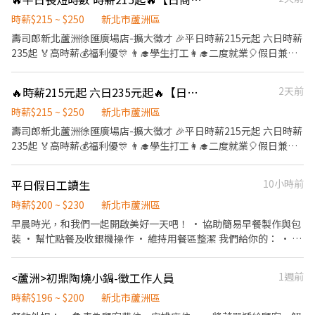
時薪$215 ~ $250
新北市蘆洲區
壽司郎新北蘆洲徐匯廣場店-擴大徵才 🎉平日時薪215元起 六日時薪
235起 🏅高時薪💰福利優🎊 👨‍🎓學生打工👩‍🎓二度就業🎈假日兼職
⭐️ 🎁全新設備✨️全新環境🥇 🎖完善教育訓練🏆無經驗也可以上手❤️
⭕復職同仁大歡迎 離職未滿三個月者享有： ▪年資累計 ▪體檢費
🔥時薪215元起 六日235元起🔥【日商 壽司郎 蘆洲徐匯廣場店 兼職人員】
2天前
用補助 ▪薪資照舊計算 ⭕招募條件 ▪職前教育訓練，歡迎無經驗
者加入!! ▪歡迎二度就業、學生實習、長期打工、短期工讀 ▪彈性
時薪$215 ~ $250
新北市蘆洲區
排班：09:00~00:00（每日至少排班4小時，請於面試時與主管確認
壽司郎新北蘆洲徐匯廣場店-擴大徵才 🎉平日時薪215元起 六日時薪
班表） ⭕工作內容（在職教育訓練完善，無經驗者OK） ▪外場 帶
235起 🏅高時薪💰福利優🎊 👨‍🎓學生打工👩‍🎓二度就業🎈假日兼職
客入座→用餐說明、顧客服務→桌面清潔→環境整理→收銀結帳 等
⭐️ 🎁全新設備✨️全新環境🥇 🎖完善教育訓練🏆無經驗也可以上手❤️
▪內場 商品進貨→食材處理→餐點製作→餐具清洗→環境整理→庫
⭕復職同仁大歡迎 離職未滿三個月者享有： ▪年資累計 ▪體檢費
平日假日工讀生
10小時前
存盤點 等 ⭕獎金福利 ▪生日禮券 ▪員工用餐優惠 ▪年度健檢及津
用補助 ▪薪資照舊計算 ⭕招募條件 ▪職前教育訓練，歡迎無經驗
貼 ▪一年4次考核及調薪機會 ▪加班費5分鐘為單位計算 ▪不定期
者加入!! ▪歡迎二度就業、學生實習、長期打工、短期工讀 ▪彈性
時薪$200 ~ $230
新北市蘆洲區
活動競賽獎金、時數達成獎金 ▪介紹親朋好友入職，期滿可獲得
排班：09:00~00:00（每日至少排班4小時，請於面試時與主管確認
早晨時光，和我們一起開啟美好一天吧！ • 協助簡易早餐製作與包
3,000~10,000元獎金 ⭕企業魅力 ▪加班費為5分鐘為單位計算，重
班表） ⭕工作內容（在職教育訓練完善，無經驗者OK） ▪外場 帶
裝 • 幫忙點餐及收銀機操作 • 維持用餐區整潔 我們給你的： • 彈
視員工的辛勤付出。 ▪實力主義不論年資，且制度完善、升遷調薪
客入座→用餐說明、顧客服務→桌面清潔→環境整理→收銀結帳 等
性排班，方便安排行程 • 免費員工餐美味享用 • 夥伴和樂，氣氛
快速，適合具有企圖心的您。 ▪學習日系企業商業禮儀、餐飲相關
▪內場 商品進貨→食材處理→餐點製作→餐具清洗→環境整理→庫
超溫馨 沒經驗也歡迎加入，手把手帶你上手！
專業技能，並能接觸店舖經營管理。 ▪展店計畫涵蓋全台灣，目標
<蘆洲>初鼎陶燒小鍋-徵工作人員
1週前
存盤點 等 ⭕獎金福利 ▪生日禮券 ▪員工用餐優惠 ▪年度健檢及津
成為台灣第一迴轉壽司品牌。 ▪傾聽員工訴求，共同打造「以人為
貼 ▪一年4次考核及調薪機會 ▪加班費5分鐘為單位計算 ▪不定期
時薪$196 ~ $200
新北市蘆洲區
本」的舒適工作環境。 ⭕基本保障 ①加班費(以5分鐘為單位計算)
活動競賽獎金、時數達成獎金 ▪介紹親朋好友入職，期滿可獲得