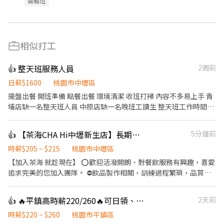
需輪班
相似打工
👍 整天班服務人員
2週前
日薪$1600
桃園市中壢區
擺盤出餐 開班準備 點餐出餐 環境清潔 收班打掃 內容不多易上手 青
埔店缺一名整天班人員 中原店缺一名晚班工讀生 整天班工作時間
10:30-14:00，17:00-21:30 晚班工作時間 17:30-21:30
👍 【茶海CHA Hi中壢新生店】長期早晚班兼職人員(假日班）
5分鐘前
時薪$205 ~ $215
桃園市中壢區
【加入茶海 就趁現在】 ⭕️歡迎活潑開朗、對餐飲服務有興趣，喜愛
追求完美的您加入團隊。 ⛔️飲品製作相關，訓練過程繁瑣，品質控
管嚴謹，短期勿試。 【調配飲品】 根據顧客需求，在吧台迅速調配
多種飲品 【備料作業】 負責冷熱飲的原料準備，確保供應充足 【收
👍 🔥平鎮高時薪220/260🔥可日領、週領‼️固定班別免輪班‼️週休二日💯錄取率高✨
2天前
銀處理】 進行顧客結帳，維持現金收據整齊與準確 【環境清潔】 清
洗餐具與吧台設備，保持工作區域整潔 【產品說明】 為顧客提供飲
時薪$220 ~ $260
桃園市平鎮區