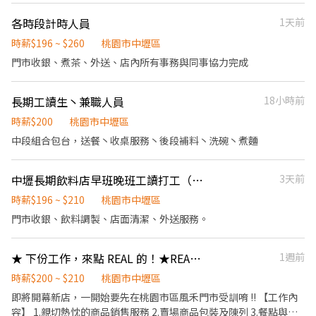
鎖ZENSHO集團，我們的理念是"消滅世界的飢餓和貧困"，目標是
定假日及例假日需能配合上班。 【培訓規劃】 我們透過每個階段的
各時段計時人員
1天前
成為全球第一的連鎖餐飲集團。 我們堅持使用安全及高品質的食
學習訓練，來創造顧客無與倫比的冰淇淋體驗 1.新進學習訓練(教室
材，當場現點現作提供美味可口的日本國民美食-牛丼/咖哩，並以
課程/實作課程訓練) 2.晉升訓練(時薪娛樂經理培訓課程) 【福利】
時薪$196 ~ $260
桃園市中壢區
舒適衛生的用餐環境、熱情用心的服務態度、平實親民的誠懇價
我們會依公司的經營成果，規劃員工福利讓夥伴和公司一起成長 1.
門市收銀、煮茶、外送、店內所有事務與同事協力完成
格，強調食品安全，顧客安心。不論是單獨一人、與家人一起、朋
保險制度：勞保、健保、團保(意外險)、職災保險、退休金提撥6%
友一起，皆可享受用餐的樂趣。
2.休假制度：特休假、育嬰假、陪產假、家庭照顧假、生理假等等
長期工讀生丶兼職人員
18小時前
3.健康相關：年度員工健檢(不含新進人員體檢) 4.其他：上班免費享
用冰淇淋、員工折扣、生日福利、三節禮金(品)、福委會福利
時薪$200
桃園市中壢區
中段組合包台，送餐丶收桌服務丶後段補料丶洗碗丶煮麵
中壢長期飲料店早班晚班工讀打工（需有機車駕照才可投履歷喔）
3天前
時薪$196 ~ $210
桃園市中壢區
門市收銀、飲料調製、店面清潔、外送服務。
★ 下份工作，來點 REAL 的！★REAL CAFÉ 中壢過嶺生活門市．兼職
1週前
時薪$200 ~ $210
桃園市中壢區
即將開幕新店，一開始要先在桃園市區風禾門市受訓唷 !! 【工作內
容】 1.親切熱忱的商品銷售服務 2.賣場商品包裝及陳列 3.餐點與飲