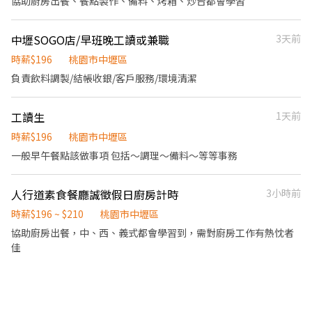
協助廚房出餐、餐點製作、備料、烤箱、炒台都會學習
中壢SOGO店/早班晚工讀或兼職
3天前
時薪$196
桃園市中壢區
負責飲料調製/結帳收銀/客戶服務/環境清潔
工讀生
1天前
時薪$196
桃園市中壢區
一般早午餐點該做事項 包括～調理～備料～等等事務
人行道素食餐廳誠徵假日廚房計時
3小時前
時薪$196 ~ $210
桃園市中壢區
協助廚房出餐，中、西、義式都會學習到，需對廚房工作有熱忱者
佳