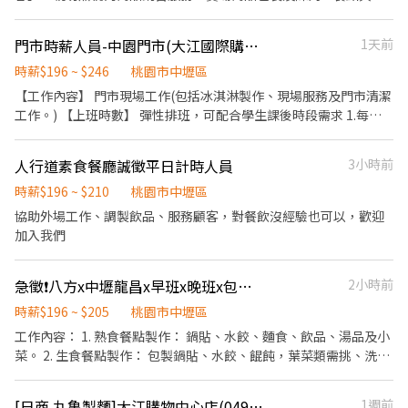
品製作及備料作業 4.店內環境衛生維護 【工作條件】 @喜歡與人群
接觸、樂意學習新事物 @彈性排班(每週至少4天，每次至少4小時，
門市時薪人員-中園門市(大江國際購物中心)
1天前
可視狀況調整) @可配合外送服務尤佳 @歡迎二度就業 【福利項
目】 @勞保、健保、團保、勞工退休金；特休 @婚喪喜慶補助、節
時薪$196 ~ $246
桃園市中壢區
慶禮品 @聚餐補助 @免費員工制服 @定期健康檢查 @員工消費折
【工作內容】 門市現場工作(包括冰淇淋製作、現場服務及門市清潔
扣 (麥味登直營門市、炸鷄大獅、REAL真‧烘焙坊、綠野農莊) @尾
工作。) 【上班時數】 彈性排班，可配合學生課後時段需求 1.每週
牙
最少配合排班20小時，依各門市營業需求進行排班工時規劃。 2.國
定假日及例假日需能配合上班。 【培訓規劃】 我們透過每個階段的
人行道素食餐廳誠徵平日計時人員
3小時前
學習訓練，來創造顧客無與倫比的冰淇淋體驗 1.新進學習訓練(教室
課程/實作課程訓練) 2.晉升訓練(時薪娛樂經理培訓課程) 【福利】
時薪$196 ~ $210
桃園市中壢區
我們會依公司的經營成果，規劃員工福利讓夥伴和公司一起成長 1.
協助外場工作、調製飲品、服務顧客，對餐飲沒經驗也可以，歡迎
保險制度：勞保、健保、團保(意外險)、職災保險、退休金提撥6%
加入我們
2.休假制度：特休假、育嬰假、陪產假、家庭照顧假、生理假等等
3.健康相關：年度員工健檢(不含新進人員體檢) 4.其他：上班免費享
急徵❗️八方x中壢龍昌x早班x晚班x包製人員
2小時前
用冰淇淋、員工折扣、生日福利、三節禮金(品)、福委會福利
時薪$196 ~ $205
桃園市中壢區
工作內容： 1. 熟食餐點製作： 鍋貼、水餃、麵食、飲品、湯品及小
菜。 2. 生食餐點製作： 包製鍋貼、水餃、餛飩，葉菜類需挑、洗、
切，小菜類分裝、湯物料分裝。 3. 消費者服務 現場點餐、電話訂
餐、第三方平台訂餐、餐點外送、客座區桌面清潔、商品介紹。 4.
[日商 丸亀製麵]大江購物中心店(049)-長期兼職夥伴｜工讀生｜實習｜彈性排班
1週前