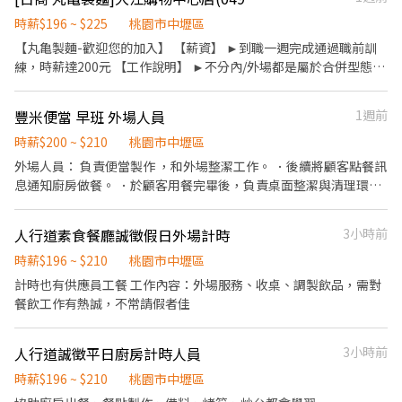
店內環境維護及清潔。 5. 開店及收店作業。 6. 基礎數學運算。 其它
介紹： 1. 工作時間可依需求微調整 2. 具備機車駕照額外加分 3. 依個
時薪$196 ~ $225
桃園市中壢區
人能力調整職務內容 4. 每週排班制度，方便規劃休假 5. 每週排休基
【丸亀製麵-歡迎您的加入】 【薪資】 ►到職一週完成通過職前訓
本 2 天 6. 幹部調薪、加薪制度 歡迎：二度就業、在職學生、包製人
練，時薪達200元 【工作說明】 ►不分內/外場都是屬於合併型態的
員🔥（ 內洽 ） 學會八方不怕沒工作，到處有八方雲集🥟
工作內容：製麵、煮麵、製作高湯、洗切食材備料、炸天婦羅、包
飯糰、收銀結帳、洗碗、收拾餐具、環境清潔..等 【工作時間】 ►
豐米便當 早班 外場人員
1週前
彈性排班08:30-23:00（面試時請於主管確認排班時間） 【薪資福
利】 1. 提供員工餐 2. 國定假日雙倍薪 3. 提供優秀同仁績效獎金 4.
時薪$200 ~ $210
桃園市中壢區
久任獎金 5. 生日禮卷 6. 滿年資享特休假 7.福委會福利補助 ★★多項
外場人員： 負責便當製作 ，和外場整潔工作。 ．後續將顧客點餐訊
福利歡迎您加入我們★★
息通知廚房做餐。 ．於顧客用餐完畢後，負責桌面整潔與清理環
境。 ．並負責結帳、收銀等工作。
人行道素食餐廳誠徵假日外場計時
3小時前
時薪$196 ~ $210
桃園市中壢區
計時也有供應員工餐 工作內容：外場服務、收桌、調製飲品，需對
餐飲工作有熱誠，不常請假者佳
人行道誠徵平日廚房計時人員
3小時前
時薪$196 ~ $210
桃園市中壢區