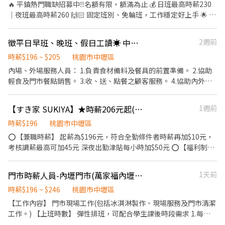
品資訊與建議，協助選擇
🔥 平鎮熱門職缺招募中‼️名額有限，額滿為止 💰 日班最高時薪230
｜夜班最高時薪260 🙌🏻 固定班別、免輪班，工作穩定好上手 🌟 #
免經驗 #冷氣廠房 #環境舒適 🏭 光通訊模組組包裝作業，工作單純
📍 上班地點：桃園市平鎮區工業十路 👉 休假制度： ✔️ 週休二日
徵平日早班、晚班、假日工讀☀️ 中壢韓式炸雞
2週前
（日、夜班可選） ✔️ 二休二（日、夜班可選） 👉 上班時間： 🌞 日
班（標準班） 08:00～17:15 🌙 夜班（標準班） 20:00～05:15 👉 薪
時薪$196 ~ $205
桃園市中壢區
資結構： ☀️ 標準日班：時薪220 🌙 標準夜班：時薪250 ☀ 二休二日
內場、外場服務人員： 1.負責食材備料及餐具的前置準備。 2.協助
班：時薪230 🌙 二休二夜班：時薪260 📌 加班費依勞基法另計 👉
輕食及門市餐點銷售。 3.收、送、點餐之顧客服務。 4.協助內外場
用餐方式： 🍱 日班午餐80元／餐（薪資內扣） 👉 工作內容： ✔️ 光
店務開店&打烊清潔。 排班制，無固定早晚班
通訊模組組裝、包裝 ✔️ 全程穿無塵衣、配戴口罩 ✔️ 久站作業 #平鎮
【すき家 SUKIYA】★時薪206元起(含全勤)★中壢中原店
1週前
工作 #高時薪 #固定班 #免輪班 #週休二日 #二休二 #光通訊 #免經驗
#冷氣廠房 #快速上工 #桃園工作 ▃▃▃ 截圖私訊 快速報名 ▃▃▃
時薪$196
桃園市中壢區
📲 瀨 ID：00tingting 💬 私訊婷婷小姐，立即安排上工🥳
⭕【兼職時薪】 起薪為$196元，符合全勤條件者時薪再加$10元，
考核調薪最高可加45元 深夜出勤津貼每小時加$50元 ⭕【福利制
度】 ★每季一次考核調薪機會 ★享有特休累積 ★免費員工餐 ★三
節福利、生日禮金、夜班出勤津貼 ★提供員工制服及工作鞋 ★年度
門市時薪人員-內壢門市(萬家福內壢店)
1天前
健檢 ★勞保、健保，6％勞退提撥 ⭕【工作說明】 《內場》:餐點製
作、食材備料、進貨盤點 《外場》:接待服務顧客、收銀結帳、環境
時薪$196 ~ $246
桃園市中壢區
整潔 用最快速的速度提供美味的牛丼！ 用最有元氣的服務使顧客露
【工作內容】 門市現場工作(包括冰淇淋製作、現場服務及門市清潔
出滿意的笑容！ ★開朗活潑有笑容 ★ＳＯＰ專業流程 ★無經驗可
工作。) 【上班時數】 彈性排班，可配合學生課後時段需求 1.每週
★提供完善職前教育訓練 ⭕【經營理念】 我們是日本第一的速食連
最少配合排班20小時，依各門市營業需求進行排班工時規劃。 2.國