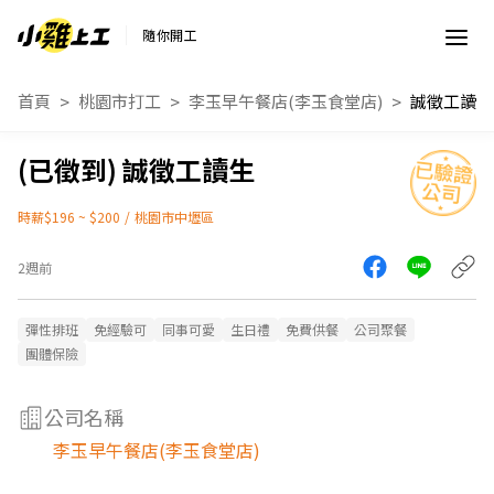
隨你開工
首頁
桃園市打工
李玉早午餐店(李玉食堂店)
誠徵工讀生
誠徵工讀生
時薪$196 ~ $200
/
桃園市中壢區
2週前
彈性排班
免經驗可
同事可愛
生日禮
免費供餐
公司聚餐
團體保險
公司名稱
李玉早午餐店(李玉食堂店)