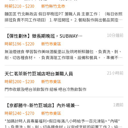
務。 8. 結帳、收銀等工作。 9. 環境衛生維護及食品安全管理。 10.
依照人力需求排班。 11.接受團隊工作、注重整潔/美味餐食。 12.激
時薪$210 ~ $230
新竹縣竹北市
勵獎金、享受美味供餐。 無經驗可，著重在有衛生觀念、耐心、細
麵匡匡 竹北縣政店 假日早晚班PT 兼職人員 主要工作： （每日依照
心，不怕餐飲及繁複工作。 詳細可面談討論，誠懇招募喜歡餐飲工
排班負責不同工作項目） 1. 早班開班。 2. 餐點製作與出餐品質控
作的夥伴加入。
管。 3. 備品/備料準備。 4. 盤點及製作庫存的食材與原料。 5. 收
桌、環境及營業用品清潔作業。 6. 店舖周遭與店內環境清潔 。 7. 餐
【彈性劃休】徵長期晚班，SUBWAY新竹東門店
10分鐘前
飲銷售及顧客服務。 8. 結帳、收銀等工作。 9. 環境衛生維護及食品
安全管理。 10.依照人力需求排班。 11.接受團隊工作、注重整潔/美
時薪$196 ~ $220
新竹市東區
味餐食。 12.激勵獎金、享受美味供餐。 無經驗可，著重在有衛生
無油煙速食 學習製作美味潛艇堡以及烘烤新鮮麵包 ．負責洗、剝、
觀念、耐心、細心，不怕餐飲及繁複工作。 詳細可面談討論，誠懇
削、切各種食材。 ．負責清理工作環境、設備和餐具。 ．準備不同
招募喜歡餐飲工作的夥伴加入。
餐點所需要的食材。 ．協助測量食材的容量與重量。 ．負責擺盤、
打包外帶服務。 #徵長期早、晚班工讀、可轉正、儲備幹部 #長期至
天仁茗茶新竹巨城店吧台兼職人員
21小時前
少半年以上 #上班時間可面試時再做調整，系統只能顯示三個時間 #
也可固定班別、週休二日、都可面談討論 #薪水會再依能力調漲 #晚
時薪$200 ~ $230
新竹市東區
班最早下班時間21最晚22:30 #晚班最早上班時間13最晚17:00 以上
門市收銀及吧台茶飲製作 結帳 吧台冷熱飲製作
時間都可以調整排班 歡迎日校、夜校學生應徵 也可照課表排班 劃休
【京都勝牛-新竹巨城店】內外場兼職人員#時薪$240~$270#假日津貼100元
1週前
時薪$240 ~ $270
新竹市東區
*加碼計時人員專屬福利<假日每滿八小時給予一百元津貼> *內場*
1、負責洗、剝、削、切各種食材，以完成烹飪的前置工作 2、協助