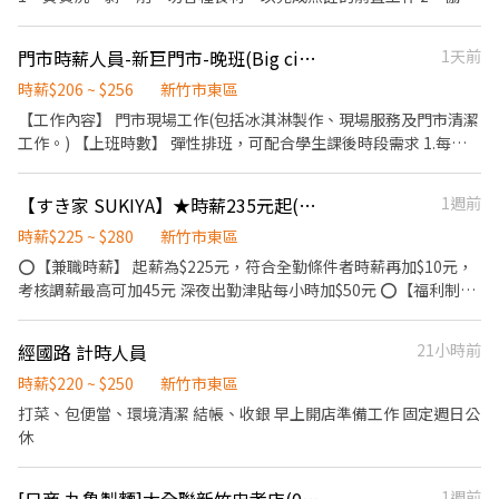
廚師測量食材的容量與重量 3、分切流程作業 4、食材分裝分包 *外
場* 1、餐桌佈置及整潔服務 2、顧客接待及座位安排 3、回覆顧客
門市時薪人員-新巨門市-晚班(Big city遠東巨城購物中心)
1天前
點餐需求與提供建議 4、提供顧客桌邊服務 5、內場廚房支援備料
6、整潔門市環境與餐具保養
時薪$206 ~ $256
新竹市東區
【工作內容】 門市現場工作(包括冰淇淋製作、現場服務及門市清潔
工作。) 【上班時數】 彈性排班，可配合學生課後時段需求 1.每週
最少配合排班20小時，依各門市營業需求進行排班工時規劃。 2.國
定假日及例假日需能配合上班。 【培訓規劃】 我們透過每個階段的
【すき家 SUKIYA】★時薪235元起(含全勤)★新竹站前店
1週前
學習訓練，來創造顧客無與倫比的冰淇淋體驗 1.新進學習訓練(教室
課程/實作課程訓練) 2.晉升訓練(時薪娛樂經理培訓課程) 【福利】
時薪$225 ~ $280
新竹市東區
我們會依公司的經營成果，規劃員工福利讓夥伴和公司一起成長 1.
⭕【兼職時薪】 起薪為$225元，符合全勤條件者時薪再加$10元，
保險制度：勞保、健保、團保(意外險)、職災保險、退休金提撥6%
考核調薪最高可加45元 深夜出勤津貼每小時加$50元 ⭕【福利制
2.休假制度：特休假、育嬰假、陪產假、家庭照顧假、生理假等等
度】 ★每季一次考核調薪機會 ★享有特休累積 ★免費員工餐 ★三
3.健康相關：年度員工健檢(不含新進人員體檢) 4.其他：上班免費享
節福利、生日禮金、夜班出勤津貼 ★提供員工制服及工作鞋 ★年度
經國路 計時人員
21小時前
用冰淇淋、員工折扣、生日福利、三節禮金(品)、福委會福利
健檢 ★勞保、健保，6％勞退提撥 ⭕【工作說明】 《內場》:餐點製
作、食材備料、進貨盤點 《外場》:接待服務顧客、收銀結帳、環境
時薪$220 ~ $250
新竹市東區
整潔 用最快速的速度提供美味的牛丼！ 用最有元氣的服務使顧客露
打菜、包便當、環境清潔 結帳、收銀 早上開店準備工作 固定週日公
出滿意的笑容！ ★開朗活潑有笑容 ★ＳＯＰ專業流程 ★無經驗可
休
★提供完善職前教育訓練 ⭕【經營理念】 我們是日本第一的速食連
鎖ZENSHO集團，我們的理念是"消滅世界的飢餓和貧困"，目標是
1週前