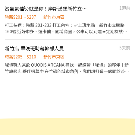
🌺氣氛佳🌺就是你！摩斯漢堡新竹立鵬店 誠徵長期工作夥伴（早/晚/打烊/假日班）
1週前
時薪$201 ~ $237
新竹市東區
打工待遇：時薪 201-233 打工內容： ✅上班地點：新竹市立鵬路
160號 近好市多、迪卡儂、關埔商圈，公車可以到達 ➠定期檢核，
依能力調整薪資 +$ 5/次 ✅工作內容： 協助顧客點餐推薦餐點、製作
飲品、送餐、維護客席環境、製作餐點、油炸點心、洗菜、維護廚
新竹店 早晚班時薪幹部人員
5天前
房環境 ✅員工福利 半價餐飲！超划算！ 在職第二個月起，每月免費
漢堡2個 有勞健保！照政府規定走，每日薪資清清楚楚 免費制服！
時薪$205 ~ $210
新竹市東區
衣服變大變小變髒都可以再換新 國定假日！薪資DOUBLE！雙倍薪
秘境職人茶飲 QUODIS ARCANA 尋找一起經營「秘境」的夥伴｜新
水！做一天低兩天！ 年度獎金！把特休換成錢！做越久，領越多！
竹旗艦店 夥伴招募中 在忙碌的城市角落，我們想打造一處關於茶的
升遷制度！上班表現優良可升遷為計時主管
「秘境」。如果你也喜歡日系簡約美學，對純茶的品質有份執著，
歡迎加入我們的團隊。 【 招募職缺 】 • （儲備幹部） • 兼職夥伴
（數名） • 時薪：$203起（依表現與出餐熟練度調薪） • 排班彈
性，適合對茶飲文化有興趣的你。 【 休假制度 】 月休8天 一天上班
8小時 排班制（需配合輪班） 【 福利結構 】 • 保險制度：勞保、
健保、就業保險、勞退 6% 提撥。 • 特休：依年資給予（半年 3
天、一年 7 天）。 • 不定期員工聚餐。 • 三節獎金。 【 我們在找
這樣的你 】