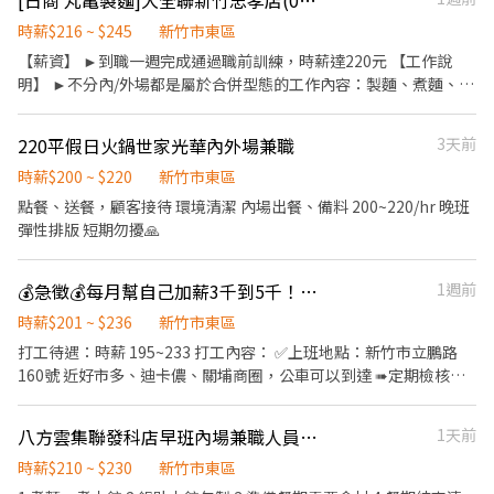
[日商 丸亀製麵]大全聯新竹忠孝店(034)- 長期兼職夥伴/工讀生/彈性排班
成為全球第一的連鎖餐飲集團。 我們堅持使用安全及高品質的食
材，當場現點現作提供美味可口的日本國民美食-牛丼/咖哩，並以
時薪$216 ~ $245
新竹市東區
舒適衛生的用餐環境、熱情用心的服務態度、平實親民的誠懇價
【薪資】 ►到職一週完成通過職前訓練，時薪達220元 【工作說
格，強調食品安全，顧客安心。不論是單獨一人、與家人一起、朋
明】 ►不分內/外場都是屬於合併型態的工作內容：製麵、煮麵、製
友一起，皆可享受用餐的樂趣。
作高湯、洗切食材備料、炸天婦羅、包飯糰、收銀結帳、洗碗、收
拾餐具、環境清潔..等 【工作時間】 ►彈性排班08:30-23:00（面試
220平假日火鍋世家光華內外場兼職
3天前
時請於主管確認排班時間） 【薪資福利】 1. 提供員工餐 2. 國定假日
雙倍薪 3. 提供優秀同仁績效獎金 4. 久任獎金 5. 生日禮卷 6. 滿年資
時薪$200 ~ $220
新竹市東區
享特休假 7.福委會福利補助 ★★多項福利歡迎您加入我們★★ 總是
點餐、送餐，顧客接待 環境清潔 內場出餐、備料 200~220/hr 晚班
提供好吃日式餐飲的公司 台灣東利多(丸亀製麵)
彈性排版 短期勿擾🙏
💰急徵💰每月幫自己加薪3千到5千！歡迎園區下班後來輕鬆打工喔！學生下課快來一起加入-摩斯漢堡新竹立鵬店誠徵晚班（廚房助手/收銀員）
1週前
時薪$201 ~ $236
新竹市東區
打工待遇：時薪 195~233 打工內容： ✅上班地點：新竹市立鵬路
160號 近好市多、迪卡儂、關埔商圈，公車可以到達 ➠定期檢核，
依能力調整薪資 +$ 5/次 ✅工作內容： 協助顧客點餐推薦餐點、製作
飲品、送餐、維護客席環境、製作餐點、油炸點心、洗菜、維護廚
八方雲集聯發科店早班內場兼職人員（六日固休假）時薪210
1天前
房環境 ✅員工福利 半價餐飲！超划算！ 在職第二個月起，每月免費
漢堡2個 有勞健保！照政府規定走，每日薪資清清楚楚 免費制服！
時薪$210 ~ $230
新竹市東區
衣服變大變小變髒都可以再換新 國定假日！薪資DOUBLE！雙倍薪