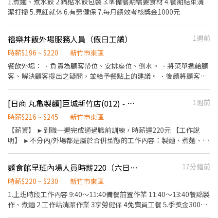
1.煮麵、煮水餃 2.鍋貼水餃包製 3.準備餐期需要食材 4.餐期結束清
水！做一天低兩天！ 年度獎金！把特休換成錢！做越久，領越多！
潔打掃 5.見紅就休 6.有勞健保 7.每月績效考核獎金1000元
升遷制度！上班表現優良可升遷為計時主管
禧樂丼飯外場服務人員（假日工讀）
1週前
時薪$196 ~ $220
新竹市東區
餐飲外場： ．負責為顧客帶位、安排座位、倒水。 ．將菜單遞給顧
客、解決顧客提出之疑問，並給予餐點上的建議。 ．後續將顧客點
餐訊息通知廚房做餐 ．於顧客用餐完畢後，負責收拾碗盤與清理環
境。 ．並負責結帳、收銀等工作。 ．負責清理工作環境、設備和餐
[日商 丸亀製麵]巨城新竹店(012) - 長期兼職夥伴/廚助/工讀生/彈性排班
1週前
具。 ．負責擺盤、打包外帶服務。
時薪$216 ~ $245
新竹市東區
【薪資】 ►到職一週完成通過職前訓練，時薪達220元 【工作說
明】 ►不分內/外場都是屬於合併型態的工作內容：製麵、煮麵、製
作高湯、洗切食材備料、炸天婦羅、包飯糰、收銀結帳、洗碗、收
拾餐具、環境清潔..等 【工作時間】 ►彈性排班08:30-23:00（面試
麵食館早班內場人員時薪220（六日固定休假）
17分鐘前
時請於主管確認排班時間） 【薪資福利】 1. 提供員工餐。 2. 國定假
日雙倍薪。 3. 提供優秀同仁績效獎金。 4. 久任獎金 5. 生日禮卷 6.
時薪$220 ~ $230
新竹市東區
滿年資享特休假 7.福委會福利補助 ★★多項福利歡迎您加入我們
1.上班時段工作內容 9:40～11:40備餐前置作業 11:40～13:40餐點製
★★ 總是提供好吃日式餐飲的公司 台灣東利多(丸亀製麵)
作、煮麵 2.工作站清潔作業 3享勞健保 4免費員工餐 5.季獎金3000
元