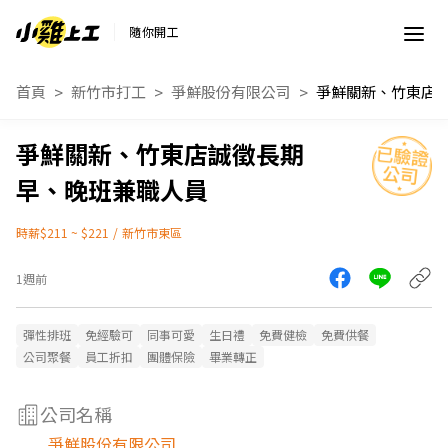
隨你開工
首頁
新竹市打工
爭鮮股份有限公司
爭鮮關新、竹東店誠徵長期
早、晚班兼職人員
時薪$211 ~ $221
/
新竹市東區
1週前
彈性排班
免經驗可
同事可愛
生日禮
免費健檢
免費供餐
公司聚餐
員工折扣
團體保險
畢業轉正
公司名稱
爭鮮股份有限公司