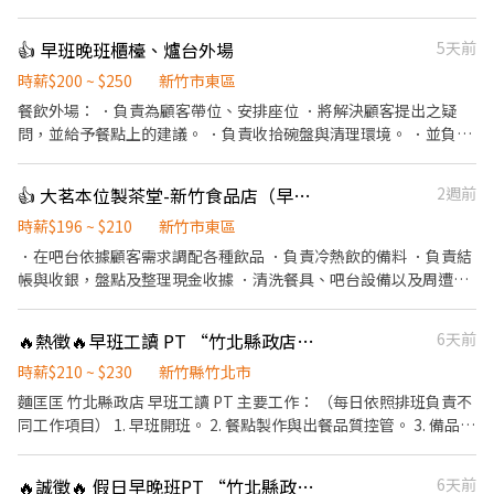
餐點 ．清洗器具及工作環境 <到職前請先準備健檢報告>
👍 早班晚班櫃檯、爐台外場
5天前
時薪$200 ~ $250
新竹市東區
餐飲外場： ．負責為顧客帶位、安排座位 ．將解決顧客提出之疑
問，並給予餐點上的建議。 ．負責收拾碗盤與清理環境。 ．並負責
結帳、收銀等工作。 ．擔任廚師的助手，處理烹飪前與烹飪中之準
備工作與其他餐廳相關事務。 ．負責清理工作環境、設備和餐具。
👍 大茗本位製茶堂-新竹食品店（早班長期工讀）
2週前
．協助測量食材的容量與重量。 ．打包外帶服務。
時薪$196 ~ $210
新竹市東區
．在吧台依據顧客需求調配各種飲品 ．負責冷熱飲的備料 ．負責結
帳與收銀，盤點及整理現金收據 ．清洗餐具、吧台設備以及周遭工
作環境 ．飲品販售說明
🔥熱徵🔥早班工讀 PT “竹北縣政店麵匡匡”
6天前
時薪$210 ~ $230
新竹縣竹北市
麵匡匡 竹北縣政店 早班工讀 PT 主要工作： （每日依照排班負責不
同工作項目） 1. 早班開班。 2. 餐點製作與出餐品質控管。 3. 備品/
備料準備。 4. 盤點及製作庫存的食材與原料。 5. 收桌、環境及營業
用品清潔作業。 6. 店舖周遭與店內環境清潔 。 7. 餐飲銷售及顧客服
🔥誠徵🔥 假日早晚班PT “竹北縣政店麵匡匡”
6天前