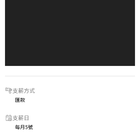
支薪方式
匯款
支薪日
每月5號