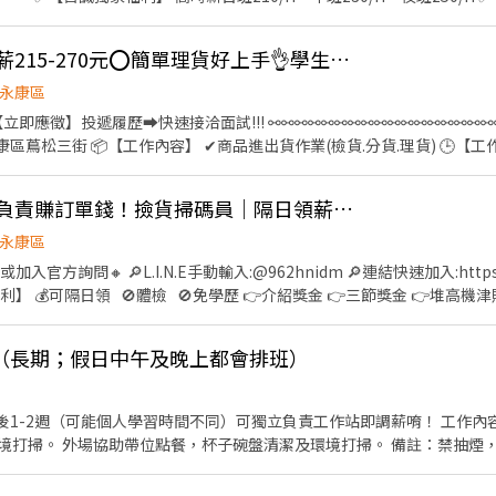
✅【首誠獨家福利】 員工汽機車停車場、員工餐廳 ✅【首誠獨家福利】 
大德路(鄰近新化老街) ▃▃▃▼ 職缺重點 ▼▃▃▃ ⭕️[條件]➜ 免
👍 📢永康夯缺💵高時薪215-270元⭕簡單理貨好上手👌學生可💯可視訊面試(J-蝦)
大需加班、久站、長時間搬重 ⭕️[福利]➜ 三節禮盒、享勞保、健保、團保、勞退
 金屬零件鎖螺絲、表面加工、處理相關製程、產品檢驗 ⭕️[8H制週休] ▃▃▃⚡日班
永康區
10/H ➜未加班$36,960 ✴️加班：延時加班3H$281~350/H ➜最高可領
按下【立即應徵】投遞履歷➡快速接洽面試!!! ⚯⚯⚯⚯⚯⚯⚯⚯⚯⚯⚯⚯⚯⚯⚯⚯⚯⚯
領【$67,000】 ▃▃▃⚡晚班：17:00 ~ 01:30 ⚡▃▃▃ ▶️薪水：8H未加班$23
4/H ➜最高可領【$62,000】 ✅加班：休假加班8H$308~384/H ➜最高可
元(檔期津貼15元/時) 📌晚五:17:00-02:00、時薪215元(檔期津貼25元/時) 
▃▃ ▶️薪水：8H未加班$250/H ➜未加班$44,000 ✴️加班：延時加班3H$335~
假加班8H$335~417/H ➜最高可領【$80,000】 ▬▬▬▬▬▬【應徵找
👍 🩷別人忙下單，你負責賺訂單錢！撿貨掃碼員｜隔日領薪沒煩惱｜免經驗立即上工
❤️‍加賴詢問:搜尋帳號@547qfznf（記得加＠） ❤️‍點擊加入:https://lin.e
07-842 張先生預約(未接聽請傳簡訊姓名+電話+職缺名稱) ☎️ 加入【賴:@4
永康區
 親洽台南市永康區永大路3段249號應徵找張先生
入官方詢問🔸 🔎L.I.N.E手動輸入:@962hnidm 🔎連結快速加入:https://l
（長期；假日中午及晚上都會排班）
-2週（可能個人學習時間不同）可獨立負責工作站即調薪唷！ 工作內容以外場為主唷！ 內場協助
抽煙，，不定期聚餐，有經驗佳，
無經驗也可，肯學習比較重要 註：平日晚班；假日需整天可配合唷！（中午跟晚上都會排班）