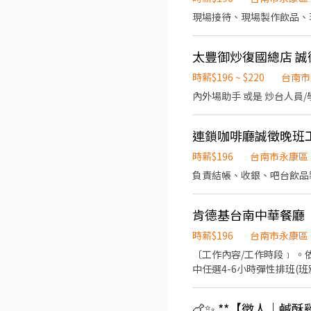
日本國民美食-牛丼/咖哩
現場接待、現場製作飲品、
不論是單獨一人、與家人一
太豐御炒復國總店 誠
時薪$196 ~ $220
台南市
連鎖咖啡廳誠徵晚班
時薪$196
台南市永康區
負責結帳、收銀、吧台飲品
肯德基台南中華餐廳
時薪$196
台南市永康區
〔工作內容/工作時段﹞ 。依據訓練標準程序製作餐點；櫃台/外送服務、門市環境清維護(騎乘公司提供之外送車 。可於各班別
中任選4-6小時彈性排班(班別依據面試餐廳需求為主 ﹝薪資福利﹞ ★ 基本
趟；外送趟次越多賺越多~~ ◆ 值班津貼：每小時20元(晉升組長後 ◆ 早、晚班津貼：23:00-07:00（每小時享有50-80元津貼 
健檢：任職滿一年起，公司提供年度健檢照顧你的健康 ◆ 保險
🍗✨ **【徵人｜鹹