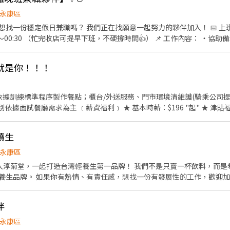
時，即享有85折員購折扣；組長當日任職每四小時享有乙餐員餐 ◆ 生日/節慶禮卷： 你生日
我共歡，重要節慶我們提供你福利禮券 好好與家人歡慶 你旅遊我
永康區
津貼 好好享受幸福人生 ◎ 詳細工作時間於面試時告知
定假日兼職嗎？ 我們正在找願意一起努力的夥伴加入！ 📅 上班時間： 每週 二、三、四
一步一步教你 😊 有餐飲經驗佳！ 🎁
工作環境舒適 🧼 有洗碗機，減輕清潔負擔 🍚 提供員工餐，不怕餓肚子 🎂
就是你！！！
配合假日班 ✔ 願意一起把店做好的人 如果
你想找一份「做得開心、時間固定」的兼職，歡迎來認識我們！ 📩 有興趣請私訊，期待你的加入🍗
時薪：$196 "起" ★ 津貼福利 ◆ 外送津貼$10元/14元/
◆
：除勞、健、勞退外，公司更為你投保團保維護你的安全 ◆ 員工
讀生
時，即享有85折員購折扣；組長當日任職每四小時享有乙餐員餐 ◆ 生日/節慶禮卷： 你生日
我共歡，重要節慶我們提供你福利禮券 好好與家人歡慶 你旅遊我
永康區
津貼 好好享受幸福人生 ◎ 詳細工作時間於面試時告知
有發展性的工作，歡迎加入我們！
想增加收入者 工作內
性 ✔ 歡迎無經驗，有完整培訓 ━━━━━━━━━━━━━━ 我
伴
永康區