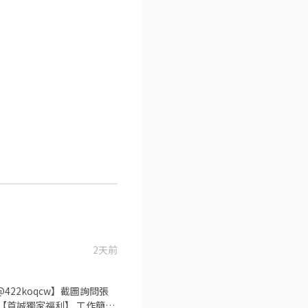
2天前
422koqcw】截圖詢問張
 ✅【首誠獨家福利】 工作簡單