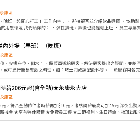
永康區
顧客並介紹飲品選擇 • 協助製作飲料與備料 • 櫃檯收銀
• 員工專屬茶飲免費暢飲 • 團隊氣氛溫
係，只要你有熱忱，就歡迎你來試試！
🥩內外場（早班）（晚班）
永康區
帶位、安排座位、倒水。 ．將菜單遞給顧客、解決顧客提出之疑問，並給予
，或可進行簡易餐飲之料理，如：烤土司或調配飲料等。 ．於顧客用餐
銀等工作。 餐飲內場： ．擔任廚師的助手，處理烹飪前與烹飪中之準備工
材。 ．負責清理工作環境、設備和餐具。 ．準備不同餐點所需要的食材。
】★時薪206元起(含全勤)★永康永大店
外帶服務。
永康區
96元，符合全勤條件者時薪再加$10元，考核調薪最高可加45元 深夜出勤津
薪機會 ★享有特休累積 ★免費員工餐 ★三節福利、生日禮金、夜班出勤
保，6％勞退提撥 ⭕【工作說明】 《內場》:餐點製作、食材備料、進貨盤
快速的速度提供美味的牛丼！ 用最有元氣的服務使顧客露出滿意的笑容！ 
供完善職前教育訓練 ⭕【經營理念】 我們是日本第一的速食連鎖ZENSH
是成為全球第一的連鎖餐飲集團。 我們堅持使用安全及高品質的食材，當