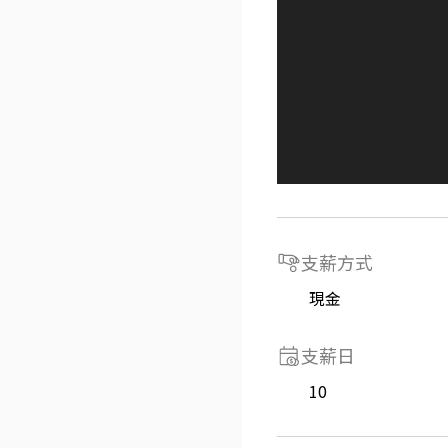
支薪方式
現金
支薪日
10