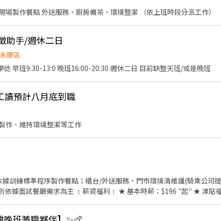
，並以舒適衛生的用餐環境、熱情用心的服務態度、平實親民的誠懇價格，
現場製作餐點 外送服務、廚房備茶、環境整潔 （依上班時段分派工作）
起、朋友一起，皆可享受用餐的樂趣。
徵助手/週休二日
永康區
內外場助手 或是 炒台人員/學徒 早班9:30-13:0 晚班16:00-20:30 週休二日 目前缺整天班/或是晚班
工讀預計八月底到職
製作、維持環境整潔等工作
時薪：$196 "起" ★ 津貼福利 ◆ 外送津貼$10元/14元/
◆
：除勞、健、勞退外，公司更為你投保團保維護你的安全 ◆ 員工
酥雞晚班兼職夥伴】✨🍗