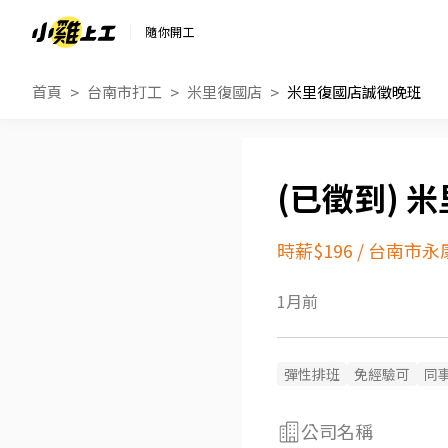
隨你開工
首頁
台南市打工
米里復國店
米里復國店誠徵晚班
米
時薪$196
/
台南市永
1月前
彈性排班
免經驗可
同
公司名稱