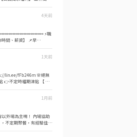
每月享有週借支、月借支服務
經驗、免學歷、接受現場機台運
4天前
6％ ⭕️[休假]➜ 週休二日
：08:00 ~ 17:00
【$57,000】 ✅加班：休假加
⚯⚯⚯⚯⚯⚯⚯⚯⚯⚯⚯ ⚡職
0/H ➜未加班$40,480 ✴️
領【$74,000】 ▃▃▃⚡大夜
大夜:22:00-07:00、時薪
417/H ➜最高可領
張先生，工作馬上來】
1天前
e/TuSzLpe (加入後請傳: 職
22koqcw】截圖詢問，找工
in.ee/fFb246m 🌸絕無
1月前