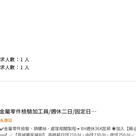
/ 需求人數：1 人

/ 需求人數：1 人
👍 高時薪250/H/新化金屬零件檢驗加工員/週休二日/固定日夜班/可週領
永康區
️金屬零件檢驗、鎖螺絲、處理相關製程➜ 8H週休36K起薪 ☀️加入【賴:@
┛ ✅【首誠獨家福利】 高時薪日班210/H、中班230/H、夜班250/H