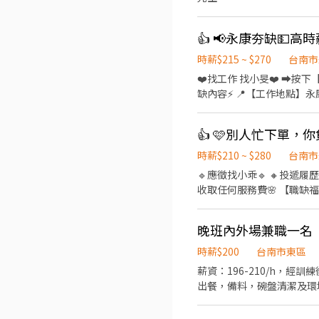
不複雜、輕鬆簡單好上手 
✅【工作地點】 台南市新化區
轉聲音 ⭕️[配合]➜ 訂單
(需配合加班) ⭕️[內容]➜
時薪$215 ~ $270
台南市
⚡▃▃▃ ▶️薪水：8H未加班$2
❤️‍找工作 找小旻❤️‍ ➡
班8H$281~350/H ➜最高可
缺內容⚡ 📍【工作地點】永康區蔦松三街 📦【工作內容】 ✔商品進出貨作業(檢貨.分貨.理貨) 🕒【工作時間、薪資】 📌早
加班：延時加班3H$308~38
七:07:00-16:00、時薪200
班：23:30 ~ 08:00 ⚡▃
230元(檔期津貼40元/時) 📌休假制度:月排休 🎁【福利】 🎉不定時檔期津貼 🎉可預支薪水/隔日領 ✨ෆෆෆෆෆෆ📞應徵看這裡📞
【$67,000】 ✅加班：休
ෆෆෆෆෆෆ✨ ❤️‍服務專員:小旻 
▬▬▬▬▬▬ ☎️ 0983-4
缺截圖+姓名+電話)
時薪$210 ~ $280
台南市
作其實可以很快很簡單 ☎️
🔹應徵找小乖🔹 🔸投遞履歷或加
收取任何服務費🌸 【職缺福利】 💰可隔日領 🚫體檢 🚫免學歷 👉介紹獎金 👉三節獎金 👉堆高機津貼 👉不定時檔期津貼 【 工
作地點 】: 【 工作地點 】: 📢台南市安定區安新二路 【 工作內容 】:商品檢貨.分貨.理貨 【工作時間 】: 🔺月排休 日班:08:00-
17:00 時薪210元 晚班16:00-01:00/17:00-02:00 時薪240元 夜班22:00-07:00/23:00-08:00 時薪275元 晚七 19:00-23:00 時薪235
晚班內外場兼職一名
元 🔺周休六日 晚班:23:00-08:00 時薪265元 --------------------------------------------------- 【 工作地點 】: 📢台南安南區新吉
一路 【 工作內容 】:商品檢貨.分貨.理貨 【工作時間 】: 🔺月排休 日班:07:00-16:00 時薪210元 中班:16:00-01:00 時薪240元 晚
時薪$200
台南市東區
班:10:00-07:00 時薪275元
薪資：196-210/h，經訓練後1
出餐，備料，碗盤清潔及環境打掃。 外場協助帶位點餐，杯子碗盤清潔及環境打掃。 備註：禁