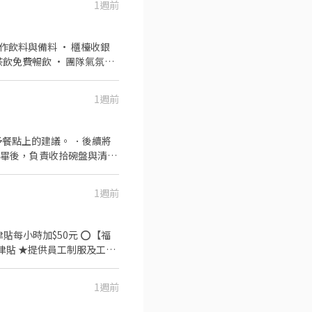
1週前
1週前
餐點上的建議。 ．後續將
完畢後，負責收拾碗盤與清理
作與其他餐廳相關事務。 ．
 ．協助測量食材的容量與
1週前
貼每小時加$50元 ⭕【福
津貼 ★提供員工制服及工作
點 《外場》:接待服務顧客、
★開朗活潑有笑容 ★ＳＯＰ
1週前
O集團，我們的理念是"消滅
場現點現作提供美味可口的