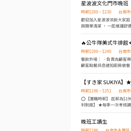
星波波文化門市晚班
時薪$200 ~ $230
台南市
歡迎加入星波波茶飲大家庭，晚班一起開心打工！ 工作內容： • 迎接
與簡單清潔 • 一起維護舒適的用餐環境 我們給你的： • 彈性排班，課後也能輕鬆上班 
暖互助 沒經驗也沒關
🔥公牛隊美式牛排館
時薪$200 ~ $240
台南市
餐飲外場： ．負責為顧客
顧客點餐訊息通知廚房做餐
環境。 ．並負責結帳、收
負責洗、剝、削、切各種食
【すき家 SUKIYA
重量。 ．負責擺盤、打包
時薪$196 ~ $251
台南市
⭕【兼職時薪】 起薪為$1
利制度】 ★每季一次考核調
鞋 ★年度健檢 ★勞保、健
收銀結帳、環境整潔 用最
晚班工讀生
專業流程 ★無經驗可 ★提
世界的飢餓和貧困"，目標
時薪$196
台南市永康區