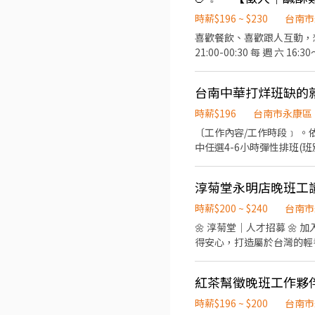
用餐折扣：兼職夥伴當日任職滿4小
我慶祝，生日當月我們提供你品牌禮卷 讓生日更有溫度 你過節
時薪$196 ~ $230
台南市
贊助，每年職福會提供你旅遊
喜歡餐飲、喜歡跟人互動，想找一份穩
21:00-00:30 每 週 六 16:30～00:30 （忙完收店可提早下班，不硬撐時間👍） 📌 工作內容： ・協助備料、炸物製作 ・餐點包裝、
出餐 ・簡單環境整理 ・維持工作區整潔 不用擔心沒經驗，有熱忱、肯學習就可以！ 我們會
員工福利： ❄️ 店內有冷氣，
台南中華打烊班缺的
表現獎勵 🤝 團隊相處簡單，工作氣氛佳 希望找到一位： ✔ 手腳俐落 ✔ 有責任感 ✔ 能
時薪$196
台南市永康區
〔工作內容/工作時段﹞ 。依據訓練標準程序製作餐點；櫃台/外送服務、門市環境清維護(騎乘公司提供之外送車 。可於各班別
中任選4-6小時彈性排班(班別依據面試餐廳需求為主 ﹝薪資福利﹞ ★ 基本
趟；外送趟次越多賺越多~~ ◆ 值班津貼：每小時20元(晉升組長後 ◆ 早、晚班津貼：23:00-07:00（每小時享有50-80元津貼 
健檢：任職滿一年起，公司提供年度健檢照顧你的健康 ◆ 保險
淳菊堂永明店晚班工
用餐折扣：兼職夥伴當日任職滿4小
我慶祝，生日當月我們提供你品牌禮卷 讓生日更有溫度 你過節
時薪$200 ~ $240
台南市
贊助，每年職福會提供你旅遊
🌼 淳菊堂｜人才招募 🌼 加入淳菊堂，一起打造台灣輕養生第一品牌！ 我們不是只賣一杯飲料，而是希望讓更多人喝得健康、喝
得安心，打造屬於台灣的輕養生品牌。 如果你有熱情、有責任感，想找一份
━━━━━━━━━━━━━━ 【招募職缺】 🌼 PT 兼職人員 H/200～240 適合 • 在學生 • 二度就業 • 
容 • 點餐收銀 • 飲品製作 • 外送支援 • 店務整理 ✔ 排班彈
紅茶幫徵晚班工作夥
們提供 ✅ 完整教育訓練 ✅ 明確升遷及考核加薪制度 ✅ 績效獎金（依職務） ✅ 員工優惠 ✅ 團隊聚餐活動 ✅ 良好的工作環境 ✅ 與
品牌共同成長的機會 ━━━━━━━━━━━━━━ 加入淳菊堂，一起讓健康成為生活的一部分！ 📍工作地點：台南永康、台
時薪$196 ~ $200
台南市