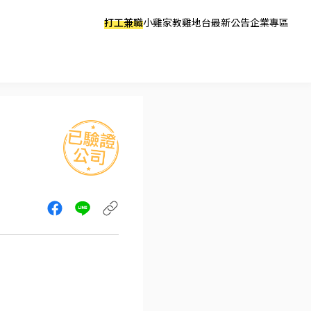
打工兼職
小雞家教
雞地台
最新公告
企業專區