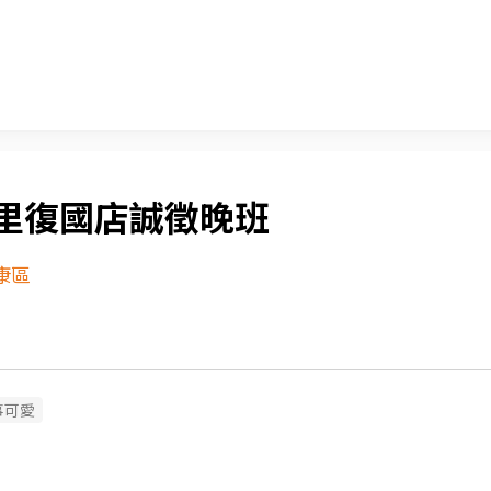
里復國店誠徵晚班
康區
事可愛