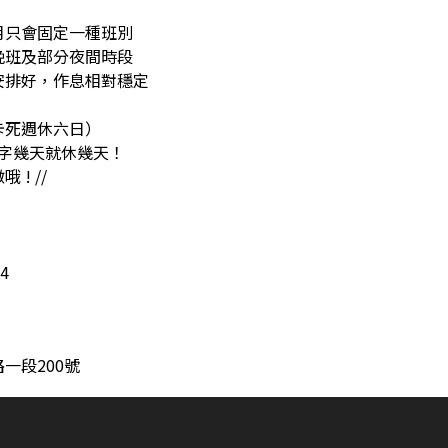
月只會固定一種班別
晚班及部分夜間時段
安排好，作息相對穩定
卡死週休六日）
紅字幾天就休幾天！
 ! //
44
一段200號