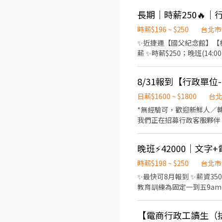
效率。 修練伯樂識人眼光：培養如讀心術
～週五，9:00/9:30-18:0
繫優秀人才，進行初步意願確
✼••┈┈┈┈••✼••┈┈
出高質感的履歷報告。 3
料整理/彙整與報表呈現 2
時薪$196 ~ $250
台北市
漏拍。 4. 行政文書支援：負責相
Word/PowerPoint/
✨近捷運【國父紀念館】【板南
電腦操作，對新工具上手極快。 對金融/投資有興趣：關心金融領域，或曾有金融業服務經驗（加分！）。 熱愛 
求： 1.配合5天優先(最少要4天
薪 ✨時薪$250；晚班(14:00-
喜歡探索 AI 工具，追求高效能。 外向有勇氣、不怕生：喜歡與人溝通，具備良好的同理心與表達能力。 【
細心、負責並能獨立規劃優先順
(客服團隊) 1.協助處理
資待遇：時薪制（依勞基法規定） 工作時間：10:00 - 18:00（每日工作 6 小時，中午休息 2 小時） 
台北市信義區忠孝東路四段555號
理、案件整理、簡訊發送等。 3.依主管指示
天（若有特殊需求，可彈性17:00 提前下班） 工作地點：台北市信義區（鄰
可配合5天尤佳，且連續天數上班為最適合⚠️ . . ✼••┈┈┈┈••✼••┈
休六日 【條件要求】 1.熟悉基本電腦操作（如文書處理、Google Sheet / Excel操作 ） 2.做事細心、具責任感，能確實完成交辦
與 AI 領域累積實戰經驗
工作內容： 1.商品資料審核,
事項 3.具良好溝通能力與學習意願 4
日薪$1600 ~ $1800
台
更換 【加分條件】 細心，熟悉 
(09:00-18:00)休息時間不
*無經驗可，歡迎新鮮人／轉職者 *完整教育訓練，
Word/PowerPoint/E
我們正在招募行政客服夥伴，工作培訓完善，適
式：時薪196 . 工作地點：台北
題，達到團隊設定的服務目標 
一週至少配合3天，且連續天
轉詢其他團隊或廠商窗口 4.工單案件追蹤、結案 【其他需求】 1.具良好
✼••┈┈┈┈••✼••┈┈
晚班⚡42000｜文字+電
教育訓練第一週班別09:00-18:00,第二週開始正常上班時間
員名單書審(會有教學) 3. 
合法令的特休假、年假 4.基本勞、健保、雇主提撥6%勞退 【工作資
時薪$198 ~ $250
台北市
Google Sheet 2. 自
班制(週一至週日)，一週排班5
(vlookup, sumif..
✨最快可8月報到 ✨薪資35
工作時間： 週一～週五，9:3
教育訓練為固定一到五9am-6
✼••┈┈┈┈••✼••┈┈
(餐飲業)、客服相關經驗加分 【智取店客服-晚班B(14:30-23:30)-工作內容】 1. 回覆並解決買賣家於智取門市所衍生
主管交辦事項。 . 其他條件： 
題、引導系統操作並辨識系
【電商行政工讀生（
遇到問題敢發問。 3. 對於
品/流程等反饋建議，跨部門