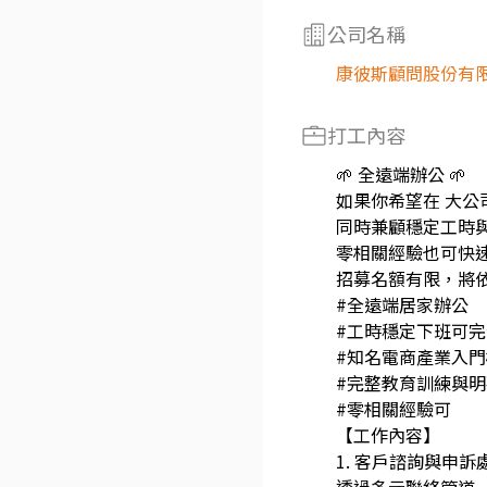
公司名稱
康彼斯顧問股份有
打工內容
🌱 全遠端辦公 🌱
如果你希望在 大公
同時兼顧穩定工時
零相關經驗也可快
招募名額有限，將
#全遠端居家辦公
#工時穩定下班可
#知名電商產業入
#完整教育訓練與
#零相關經驗可
【工作內容】
1. 客戶諮詢與申訴