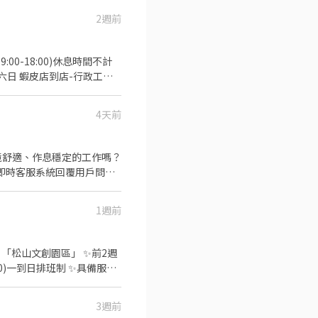
2週前
專業技巧，協助人選撰寫並產
容： 1.獨力完成報表維運、資
/會議時間，完美掌握細節不
訊溝通與整合 4.
順序以達成任務目標 . 職務需
0-18:00)休息時間不計
如樞紐分析、vlookup等) 3.
行政工讀
：時薪196 . 工作地點：
文書作業處理，如資料登打整
小時不計薪) ⚠️一週至少四天，
4天前
架, 商品順序排序, 商品圖檔
班為最適合 (週三四五) 2.
 能配合半年以上的 . . 計薪方
:30 (午休一小時不計薪) ⚠️
跨部門溝通協調能力 : 案件
人力需求確認及檢查 2. 人
1週前
，包含Excel、Word、
heet經驗, 理解基本函數使用
義區忠孝東路四段555號17樓 .
蛋」「松山文創園區」 ✨前2週
 .
30)一到日排班制 ✨具備服務
查，並依流程處理。 2. 其他
2. 有責任感、具觀察力、細心、
賣家、消費者的需求，提供產
3週前
險部門處理行政作業 . 計薪方
家...等各方權益，主動追蹤