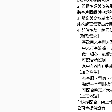
透過多元聯絡管道
2. 問題協調與改善
將客戶回饋與申訴
3. 關鍵與高敏感案
能夠處理需要高度
4. 即時協助一線
【職務需求】
• 喜歡用文字與人
• 中文打字流暢，
• 做事細心，能
• 可配合輪班制
• 家中有wifi ( 手
【加分條件】
＋ 有客服、電商、
＋ 熟悉基本電腦操
＋ 可配合晚班／大
【上班地點】
全遠端配合，線上
公司會提供設備