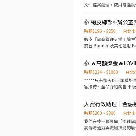
文件檔案處理，使用電腦設
時薪$196 ~ $250
台北市
蝦皮【電商營運支援工讀生】#長期 . 工作內
前台 Banner 及其他通用 Banne
配合各活動節點進行前台賣場與活動頁的更新與調整 負責活動上線前
檢查與資料確認 執行館內活動的事前檢查（包含商品排序整理、檢查提品內容是否正確） 負責限時特賣相關作業：每月初依指示
👍 🔥高額獎金🔥L
分配限時搶購版位資源整理、每週固定進行相關資料處理 負責大型
合每週穩定工作 5 天（理
時薪$224 ~ $1000
台北
高的設定與檢查工作 3. 技
*****只有整天班，請看好再投履
Sheets 基礎操作（如：
客接待、產品介紹銷售 平板系
皮或其他電商平台後台（如 
度】 整天班（日薪制）： 11.5小時 2584元 
作地點：台北市信義區忠孝東路四段
【工作時間】 北車 整天班：9:30
配合五天到班，可長期配合一
人資行政助理｜金融
A8 : 10:30-22:00 ⸻ 【工作地點】 □ 中山南西誠品B1 □ 台北車站微風2樓 □ 松菸誠品B1 □ 信義A8 B1 ⸻ 【我們在找的
(Now~12/31) . 工
人】 喜歡發試吃！ 喜歡與
時薪$200 ~ $300
台北市
有的比對項目皆按照公告之
試，謝謝理解。 ⸻ 【面試資訊】 線上通訊軟體面試 ⸻ 【了解我們更多】 官方網站：https://www.lovin.tw/
我們在找一位具備「極速電
隊。 . 職務需求： 1. 至少
Instagram： https://www.instagram.com/lovin.520/ F
高端溝通力與職場技能的最佳跳板！ 【這份工作你會收穫什麼？】 成為履歷撰寫高手：專業培
等軟體但不需要會撰寫公式 
mibextid=LQQJ4d
眼看穿優勢、寫出讓人眼睛一亮的黃金履歷。 解鎖 AI 聰明工作法：大量使用最新的 
品審核相關經驗者優先，但非必