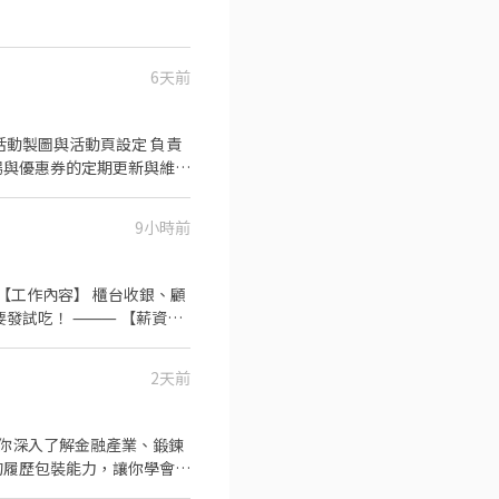
6天前
9小時前
文字敏感度高，能接受重複性
cel / Google
驗者佳 . 加分條件： 有蝦
⸻ 【薪資制
計薪方式：時薪196 . 工
(午休一小時不計薪) ⚠️一週需
菸誠品：10:30-22:00 信義
商品比對專員】#短期
2天前
品是否為同一商品。 3. 確保所
！ 長期工作者為主，短期勿
任何問題需及時報告給相關團
你深入了解金融產業、鍛鍊
xcel和Google Sheet
間管理能力。 5. 具備商
17樓 . 工作時間： 週一