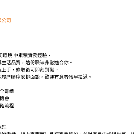
限公司
司環境 中累積實務經驗，
與生活品質，這份職缺非常適合你。
速上手，錄取後可即刻到職。
依履歷順序安排面談，歡迎有意者儘早投遞。
完全離線
門機會
明確流程
處理