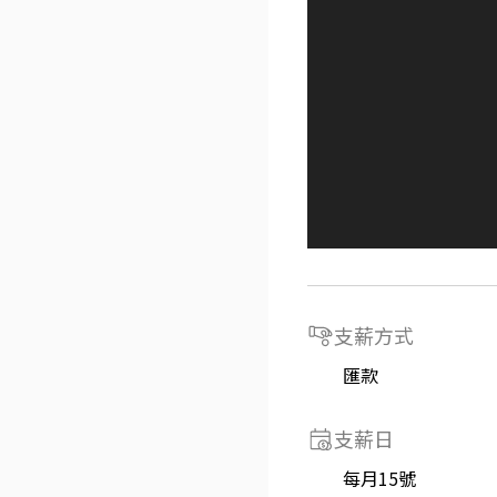
支薪方式
匯款
支薪日
每月15號