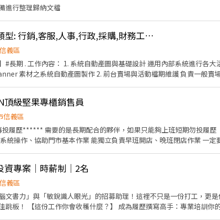
備進行整理歸納文檔
👍 蝦皮總部✨辦公室類型: 行銷,客服,人事,行政,採購,財務工讀生✨統一彙整看這邊👇#長期 #短期
信義區
容： 1. 系統自動產圖與基礎設計 運用內部系統進行各大活動製圖與活動頁設定 負責
r 素材之系統自動產圖製作 2. 前台賣場與活動檔期維護 負責一般賣場與優惠券的定期更新與維護
的換品檢查、調整，以及常態性的前台賣場更新 3. 活動事前
OVIN頂級堅果專櫃銷售員
活動的總表資料入稿與核對 . 應徵條件： 1. 工作時間： 需能配
想為週一至週五，9-18點） 2. 核心特質： 極度細心、有耐心，對數字與
市信義區
能要求：具備基礎邏輯能力，能快速上手電商後台系統操作與自動產圖工具、熟悉 Ex
歷****** 需要的是長期配合的夥伴，如果只能夠上班短期勿投履歷 【工作內容】 櫃台收銀、顧
資料登錄、表格整理、排序）、具備基本美感，有電商作圖]、Banner 處理經
統操作、協助門市基本作業 能獨立負責早班開店、晚班閉店作業 一定要發試吃！ 
活動頁設定、限時特賣設定）操作經驗者優先錄取，能長期配合者優先考慮 . 
12小時 2748元 12.5小時 2912元 享高額獎金！表現佳者日薪高達10000元 ⸻
555號17樓 . 工作時間： 週一～週五，9:00/9:30-18:00/18:30 
-22:00 中山誠品：週日至週四10:30-22:00 / 週五週六10:30-22:30 松
年以上優先⚠️ . ✼••┈┈┈┈••✼••┈┈┈┈••✼ 蝦皮【B2C
投資專案｜時薪制｜2名
作內容： 1. 比對團隊提供的商品清單。 2. 根據給定的驗證條件，人工確認兩件商
人互動，樂於分享產品 積極主動、具備銷售熱情 對高額獎金有熱情者尤佳
信義區
標準進行檢查，並會有相對指標進行成果檢驗。 4. 若比對過程中有遇到
腦文書力」與「敏銳識人眼光」的招募助理！這裡不只是一份打工，更是
4天班，5天最好 2. 具備細心且專注的工作態度 3. 具備基礎的文書處理能力，包括E
acebook： https://www.facebook.com/share/168oUCHwrP/?
訓你的履歷包裝能力，讓你學會一
。 4. 能夠在壓力下獨立且高效的完成指派數量之檢核工作，並具備良好的時
AI Productivity 工具，教你用科技升級工作
需。 . 計薪方式：時薪196 . 工作地點：台北市信義區忠孝東路四段555號