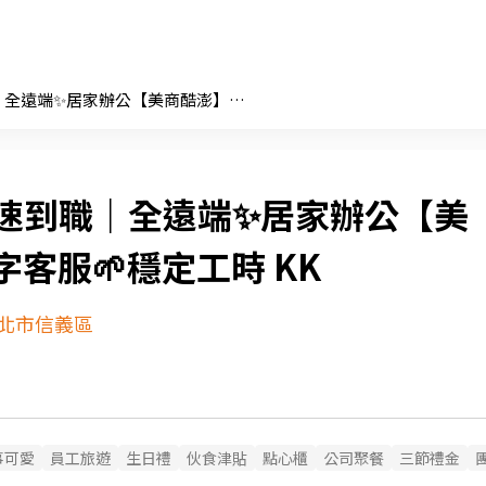
快速到職｜全遠端✨居家辦公【美商酷澎】文字客服🌱穩定工時 KK
速到職｜全遠端✨居家辦公【美
客服🌱穩定工時 KK
北市信義區
事可愛
員工旅遊
生日禮
伙食津貼
點心櫃
公司聚餐
三節禮金