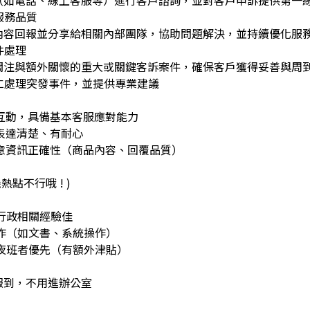
（如電話、線上客服等）進行客戶諮詢，並對客戶申訴提供第一
服務品質
內容回報並分享給相關內部團隊，協助問題解決，並持續優化服
件處理
關注與額外關懷的重大或關鍵客訴案件，確保客戶獲得妥善與周
同仁處理突發事件，並提供專業建議
互動，具備基本客服應對能力
表達清楚、有耐心
留意資訊正確性（商品內容、回覆品質）
機熱點不行哦 ! )
行政相關經驗佳
作（如文書、系統操作）
夜班者優先（有額外津貼）
報到，不用進辦公室