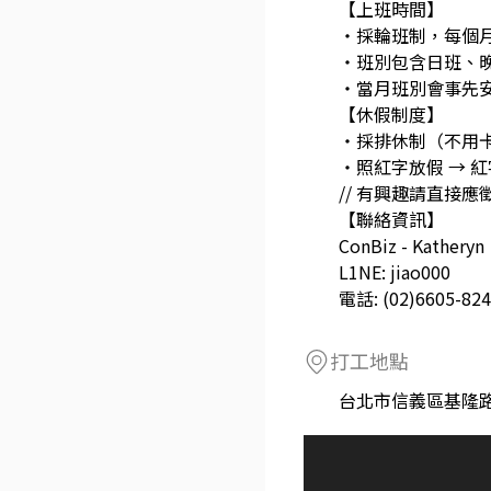
【上班時間】
・採輪班制，每個
・班別包含日班、
・當月班別會事先
【休假制度】
・採排休制（不用
・照紅字放假 → 
// 有興趣請直接應徵哦
【聯絡資訊】
ConBiz - Katheryn
L1NE: jiao000
電話: (02)6605-82
打工地點
台北市信義區基隆路