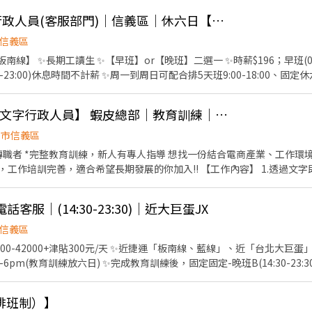
般的溝通與初篩能力，精準發掘頂尖人才。 【主要工作內容】 1. 電話招募與初篩：聯
0/18:30 (午休一小時不計薪) ⚠️一週至少四天，可配合5天尤佳⚠️ . .
長期｜時薪250🔥｜行政人員(客服部門)｜信義區｜休六日【電商】jx
認與條件篩選，發揮你的伯樂眼光。 2. 履歷美化與精修：運用 AI 與
┈┈••✼ 蝦皮【快銷品品類工讀生】#短期(Now~10/31) . 工作內
. 行程與面試安排：發揮「超級秘書」的精神，精準協調客戶與人選的面試
.對負責品類進行市場調查，包括品牌/產品情報、網路曝光管道等 3.跨部門資
信義區
關行政資料整理與快速電腦文書處理。 【我們在找這樣的你】 電腦文書極速者：打字快、熟練
Excel基礎概念佳 (如樞紐分析、vlookup等) 5. 細心、負責並能獨立規劃優先
線】 ✨長期工讀生 ✨【早班】or【晚班】二選一 ✨時薪$196；早班(09:0
AI 與聰明工作：
)，且連續天數上班為最適合 2. Word/PowerPoint/Excel基礎概念佳 (
23:00)休息時間不計薪 ✨周一到周日可配合排5天班9:00-18:00、固定休六日 蝦皮店到店-
工時與排班機制】 薪
序以達成任務目標 4. 擁有專案項目進度掌控及跨部門溝通能力 . 計薪方式
一線客服話後作業，如調閱監視器、資料登錄、案件追蹤等等。 2.客服團隊
排班彈性：一週可排班 3～4
17樓 . 工作時間： 週一～週五，9:00/9:30-18:00/18:30 (午休一
，支援團隊日常行政與後勤作業。 【出勤時間】 排班一到日；可配合排5天班、固定
近捷運站，交通便利） 歡迎具備溝通熱忱、想在金融
8/31報到【行政單位-文字行政人員】 蝦皮總部｜教育訓練｜全 職
┈┈┈••✼ 蝦皮【CFS 限時特賣工讀生】#長期 .
的你加入我們！請直接投遞履歷，我們會盡快與你聯繫。
 一天約600品, 審核商品狀態、庫存、補貼及限購 2.後臺設定: 包含商品上
.能配合團隊運作與工作節奏 5.需周一到周日可配合排5天班 【薪資待遇】 ✨時薪$196；早班
北市信義區
google sheet 篩選, 標色 . 職務需求： 1.配合至少3天，且連續天數上
計薪
新人有專人指導 想找一份結合電商產業、工作環境舒適、作息穩定的工作嗎？
xcel基礎概念佳 (如樞紐分析、vlookup等) 3. 細心, 能接受重複性高的工作 4.
合希望長期發展的你加入!! 【工作內容】 1.透過文字即時客服系統回覆用戶問
市信義區菸廠路88號9樓 . 工作時間： 週一～週五，9:00/9:30-18:00/18
2.協助追蹤訂單狀況 : 處理訂單、配送、退換貨、退款等售前售後服務 3.
數上班為最適合 (週三四五)尤佳，需可長期配合至少半年⚠️ .
打字速度與文字表達能力 2.具電商平台或客服經驗者佳 *
┈┈••✼ 蝦皮【行政工讀生-蝦皮店到店】#長期 . 工作內容： 1. 每日
話客服｜(14:30-23:30)｜近大巨蛋JX
* 【福利供給】 1.享勞保、健保、勞退 2.零食櫃、咖啡機、冰淇淋 3.符
通知合作單位、跨部門書審結果 4. 主管交辦事項 . 職務需求： 1. 基礎文書處理
訊】 1. 上班時段｜10:00－19:00 2. 工作時間｜固定早班，排
信義區
發回報工作進度 3. 具備溝通能力 4. 細心且有耐心、責任感 ⚠️有使用google s
天 3. 薪資待遇｜月 薪 38K 4. 工作地點｜台北市信義區菸廠路88號
.) 或需不排斥上網搜尋函數使用方式 . . 計薪方式：時薪196 . 工作地點：台北市信
000-42000+津貼300元/天 ✨近捷運「板南線、藍線」、近「台北大巨
0-18:30 (午休一小時不計薪) ⚠️上班時間至少四天，周五必須固定出勤⚠️ .
pm(教育訓練放六日) ✨完成教育訓練後，固定固定-晚班B(14:30-23:
┈┈••✼ 蝦皮【風險控管工讀生】#長期 . 工作內容： 1. 風險事件檢
之相關問
1. 具備 Excel 基礎應用能力 (基本函數、vlookup、樞紐分析等)。 
統異常情況，針對已回報的系統問題進行追蹤與執行後續作業。 2. 了解
排班制）】
資訊有整合與歸納能力。 4. 能接受重複性工作且獨立作業。 5. 協助兩個風
協作及溝通。 3. 針對爭議案件啟動調查流程，保障公司、部門、買家、賣